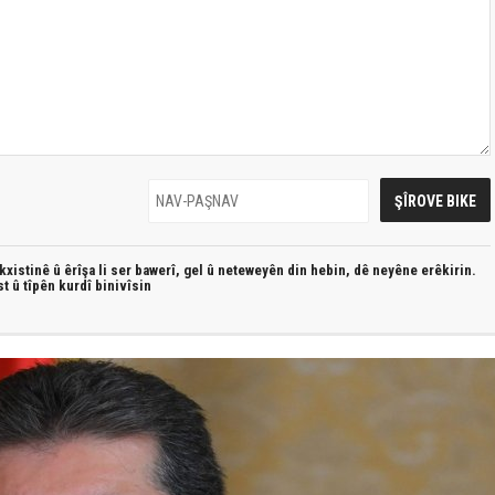
xistinê û êrîşa li ser bawerî, gel û neteweyên din hebin,
dê neyêne erêkirin.
st û
tîpên kurdî
binivîsin