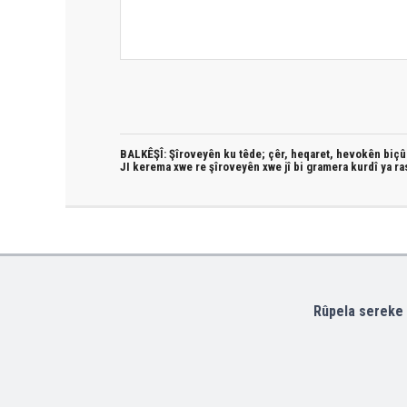
BALKÊŞÎ: Şîroveyên ku têde;
çêr, heqaret, hevokên biçûk
JI kerema xwe re şîroveyên xwe jî bi
gramera kurdî
ya ra
Rûpela sereke