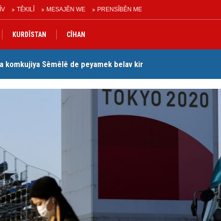
ÎV
TÊKILÎ
MESAJÊN WE
PRENSÎBÊN ME
KURDÎSTAN
CÎHAN
a komkujiya Sêmêlê de peyamek belav kir
Lê
Peymana Mekeyê’ îmze kir