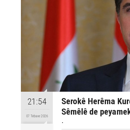
Serokê Herêma Kurd
21:54
Sêmêlê de peyamek 
07 Tebaxe 2026
.