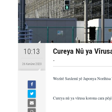
Cureya Nû ya Vîrusa
10:13
.
26 Kanûne 2020
Wezîrê Saxlemî yê Japonya Norihisa Ta
Cureya nû ya vîrusa korona cara pêşî d