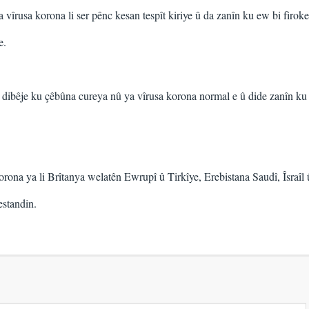
îrusa korona li ser pênc kesan tespît kiriye û da zanîn ku ew bi firoke
e.
ibêje ku çêbûna cureya nû ya vîrusa korona normal e û dide zanîn ku
orona ya li Brîtanya welatên Ewrupî û Tirkîye, Erebistana Saudî, Îsraîl 
estandin.