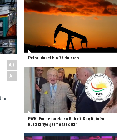
Petrol daket bin 77 dolaran
A+
A-
îtin.
PWK: Em heqareta ku Rahmî Koç li jinên
kurd kirîye şermezar dikin