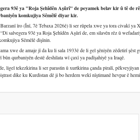
gera 93ê ya "Roja Şehîdên Aşûrî" de peyamek belav kir û tê de rê
rbaniyên komkujiya Sêmêlê diyar kir.
rzanî îro (Înî, 7ê Tebaxa 2026ê) li ser rûpela xwe ya tora civakî ya 
 “Di salvegera 93ê ya Roja Şehîdên Aşûrî de, em silavên rêz û wefadariy
komkujiya Sêmêlê dişînin.
a xwe de amaje jî da ku li sala 1933ê de li gel şêniyên zêdetirî şêst 
bûn qurbaniyên destê deshilata wî çaxî ya padîşahiyê ya Iraqê.
, ligel tekezkirina li ser parastin û xurtkirina çanda piralî, pêkveyjiyan
ştrast dike ku Kurdistan dê ji bo herdem wekî nîştimanê hevpar ê hem