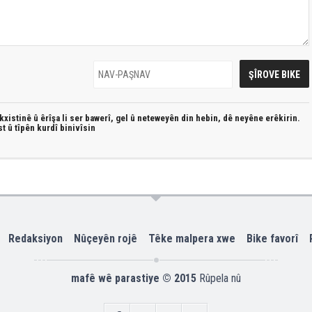
xistinê û êrîşa li ser bawerî, gel û neteweyên din hebin,
dê neyêne erêkirin.
st û
tîpên kurdî
binivîsin
Redaksiyon
Nûçeyên rojê
Têke malpera xwe
Bike favorî
mafê wê parastiye © 2015
Rûpela nû