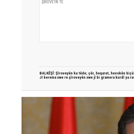
BALKÊŞÎ: Şîroveyên ku têde;
çêr, heqaret, hevokên biçûk
JI kerema xwe re şîroveyên xwe jî bi
gramera kurdî
ya ra