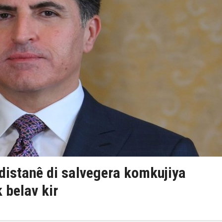
istanê di salvegera komkujiya
belav kir