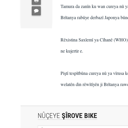
Tamura da zanîn ku wan cureya nû ya v
Brîtanya rabûye derbazî Japonya bûn
Rêxistina Saxlemî ya Cîhanê (WHO) d
ne kujertir e.
Piştî tespîtbûna cureya nû ya vîrusa k
welatên din rêwîtîyên ji Brîtanya raw
NÛÇEYE
ŞÎROVE BIKE