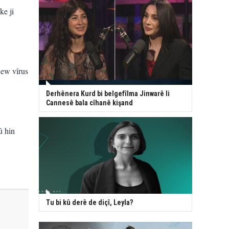
ke ji
 ew vîrus
Derhênera Kurd bi belgefîlma Jinwarê li
Cannesê bala cîhanê kişand
û hin
Tu bi kû derê de diçî, Leyla?