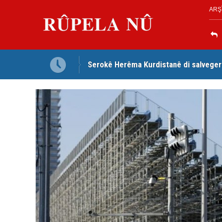
ARŞ
Serokê Herêma Kurdistanê di salveger
Tirkiye, Pakistan û Erebistana Siûdî ‘