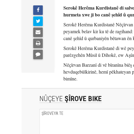
Serokê Herêma Kurdistanê di salve
hurmeta xwe ji bo canê şehîd û qu
Serokê Herêma Kurdistanê Nêçîrvan Ba
peyamek belav kir ku tê de ragihand:
canê şehîd û qurbaniyên bêtawan ên 
Serokê Herêma Kurdistanê di wê peyam
parêzgehên Mûsil û Dihokê, ew Aşûrî 
Nêçîrvan Barzanî di vê bîranîna biêş de
hevduqebûlkirinê, hemî pêkhateyan pi
bimîne.
NÛÇEYE
ŞÎROVE BIKE