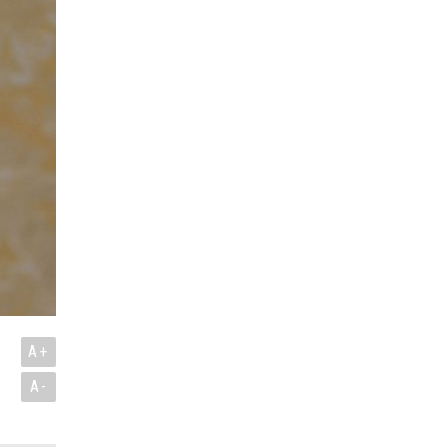
A+
A-