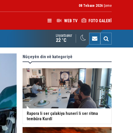
08 Tebaxe 2026
Şeme
WEB TV
FOTO GALERÎ
Diyarbakır
kolîna navendeke Amerîkayê: Pêşmerge hevparekî girîng e û div
22 °C
Nûçeyên din vê kategoriyê
Rapora li ser çalakiya hunerî li ser ritma
tembûra Kurdî