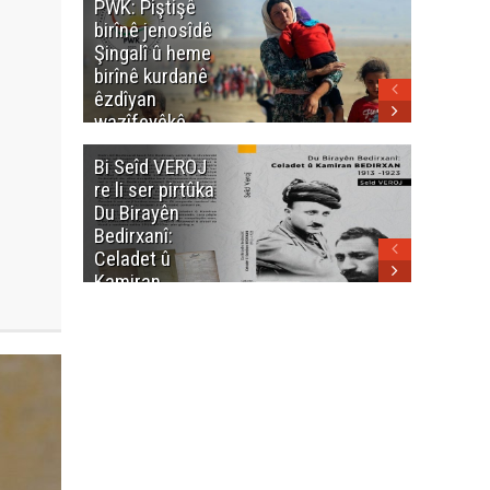
PWK: Piştişê
PWK: Ma
birînê jenosîdê
şehîdan
Şingalî û heme
Enfalê
birînê kurdanê
Barzanîy
êzdîyan
hurmet 
wazîfeyêkê
kenê
neteweyî yê
Bi Seîd VEROJ
Wezîra
heme kurdanê
re li ser pirtûka
Berhema
dinya yo
Du Birayên
Cengî y
Bedirxanî:
Pakistan
Celadet û
û hevjîn
Kamiran
em Kurd
Bedirxan
(1913 -1923)