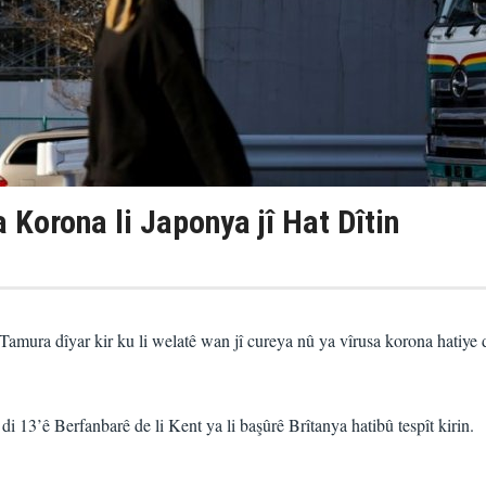
 Korona li Japonya jî Hat Dîtin
mura dîyar kir ku li welatê wan jî cureya nû ya vîrusa korona hatiye d
i 13’ê Berfanbarê de li Kent ya li başûrê Brîtanya hatibû tespît kirin.