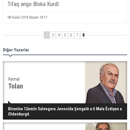
Tifaq ango Bloka Kurdî
08 Gulan 2018 Sêşem 18:17
3
4
5
6
7
8
Diğer Yazarlar
Kemal
Tolan
Bîranîna 12emîn Salvegera Jenosîda Şengalê a li Mala Êzdiyan a
Oldenburgê