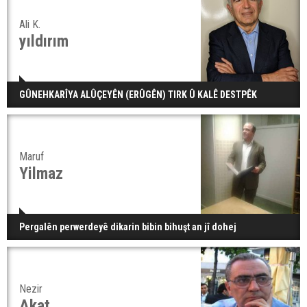
Ali K.
yıldırım
GÛNEHKARÎYA ALÛÇEYÊN (ERÛGÊN) TIRK Û KALÊ DESTPÊK
Maruf
Yilmaz
Pergalên perwerdeyê dikarin bibin bihuşt an jî dohej
Nezir
Akat