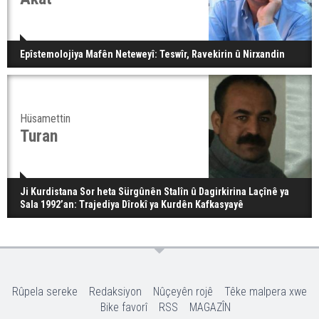
Epîstemolojiya Mafên Neteweyî: Teswîr, Ravekirin û Nirxandin
Hüsamettin
Turan
Ji Kurdistana Sor heta Sürgûnên Stalîn û Dagirkirina Laçînê ya
Sala 1992’an: Trajediya Dîrokî ya Kurdên Kafkasyayê
Rûpela sereke
Redaksiyon
Nûçeyên rojê
Têke malpera xwe
Bike favorî
RSS
MAGAZÎN