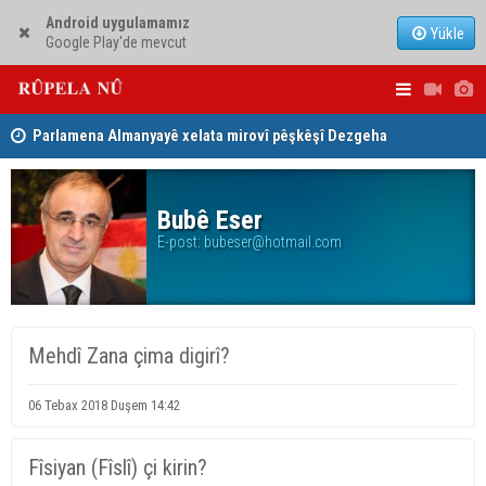
Android uygulamamız
Yükle
Google Play'de mevcut
Parlamena Almanyayê xelata mirovî pêşkêşî Dezgeha
Dezga Gişt
Xêrxwaziya Barzanî kir
gotinên p
Bubê Eser
E-post:
bubeser@hotmail.com
Mehdî Zana çima digirî?
06 Tebax 2018 Duşem 14:42
Fîsiyan (Fîslî) çi kirin?