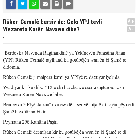
Rûken Cemalê bersiv da: Gelo YPJ tevlî
A+
Wezareta Karên Navxwe dibe?
A-
.
Berdevka Navenda Ragihandinê ya Yekîneyên Parastina Jinan
(YPJ) Rûken Cemalê ragihand ku gotûbêjên wan ên bi Şamê re
didomin.
Rûken Cemalê ji malpera fermî ya YPJyê re daxuyaniyek da.
Wê diyar kir ku dibe YPJ wekî hêzeke xweser a dijîterorê tevlî
Wezareta Karên Navxwe bibe.
Berdevka YPJyê da zanîn ku ew dê li ser vê mijarê di rojên pêş de li
Şamê hevdîtinan bikin.
Peymana 29ê Kanûna Paşîn
Rûken Cemalê destnîşan kir ku gotûbêjên wan ên bi Şamê re di