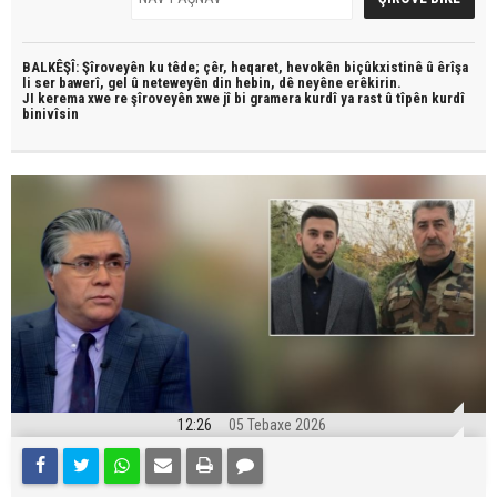
BALKÊŞÎ: Şîroveyên ku têde;
çêr, heqaret, hevokên biçûkxistinê û êrîşa
li ser bawerî, gel û neteweyên din hebin,
dê neyêne erêkirin.
JI kerema xwe re şîroveyên xwe jî bi
gramera kurdî
ya rast û
tîpên kurdî
binivîsin
12:26
05 Tebaxe 2026