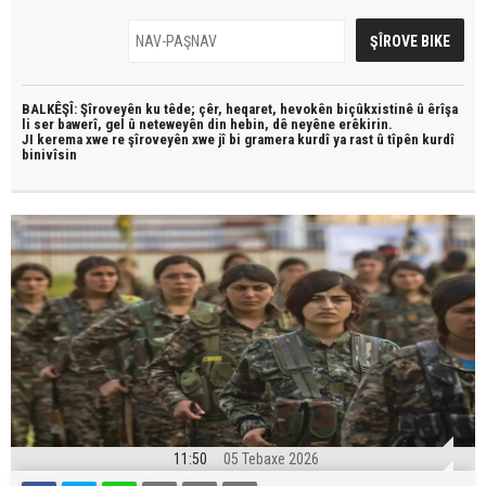
BALKÊŞÎ: Şîroveyên ku têde;
çêr, heqaret, hevokên biçûkxistinê û êrîşa
li ser bawerî, gel û neteweyên din hebin,
dê neyêne erêkirin.
JI kerema xwe re şîroveyên xwe jî bi
gramera kurdî
ya rast û
tîpên kurdî
binivîsin
11:50
05 Tebaxe 2026