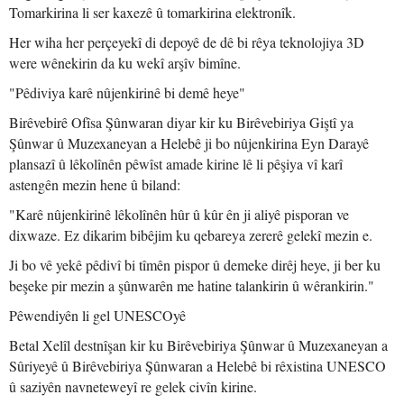
Tomarkirina li ser kaxezê û tomarkirina elektronîk.
Her wiha her perçeyekî di depoyê de dê bi rêya teknolojiya 3D
were wênekirin da ku wekî arşîv bimîne.
"Pêdiviya karê nûjenkirinê bi demê heye"
Birêvebirê Ofîsa Şûnwaran diyar kir ku Birêvebiriya Giştî ya
Şûnwar û Muzexaneyan a Helebê ji bo nûjenkirina Eyn Darayê
plansazî û lêkolînên pêwîst amade kirine lê li pêşiya vî karî
astengên mezin hene û biland:
"Karê nûjenkirinê lêkolînên hûr û kûr ên ji aliyê pisporan ve
dixwaze. Ez dikarim bibêjim ku qebareya zererê gelekî mezin e.
Ji bo vê yekê pêdivî bi tîmên pispor û demeke dirêj heye, ji ber ku
beşeke pir mezin a şûnwarên me hatine talankirin û wêrankirin."
Pêwendiyên li gel UNESCOyê
Betal Xelîl destnîşan kir ku Birêvebiriya Şûnwar û Muzexaneyan a
Sûriyeyê û Birêvebiriya Şûnwaran a Helebê bi rêxistina UNESCO
û saziyên navneteweyî re gelek civîn kirine.