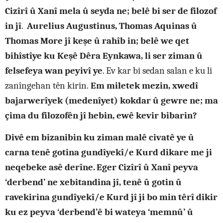
Cizîrî û Xanî mela û seyda ne; belê bi ser de filozof
in jî
.
Aurelius Augustinus
, Thomas Aquinas û
Thomas More jî keşe û rahîb in; belê we qet
bihîstîye ku Keşê Dêra Eynkawa, li ser ziman û
felsefeya wan peyivî ye
. Ev kar bi sedan salan e ku li
zanîngehan tên kirin.
Em miletek mezin, xwedî
bajarwerîyek (medenîyet) kokdar û gewre ne; ma
çima du filozofên jî hebin, ewê kevir bibarin?
Divê em bizanibin ku ziman malê civatê ye û
carna tenê gotina gundîyekî/e Kurd dikare me ji
neqebeke asê derîne.
Eger Cizîrî û Xanî peyva
‘derbend’ ne xebitandina jî, tenê û gotin û
ravekirina gundîyekî/e Kurd jî ji bo min têrî dikir
ku ez peyva ‘derbend’ê bi wateya ‘memnû’ û