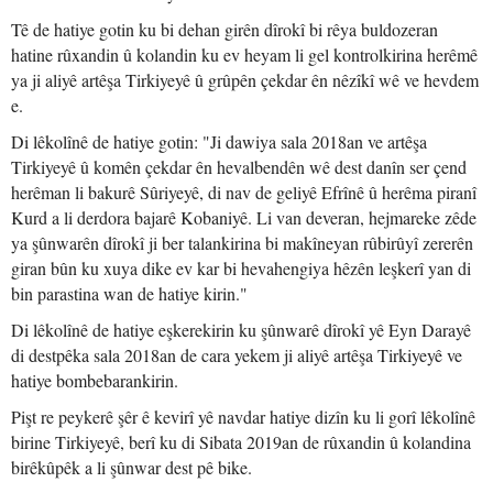
Tê de hatiye gotin ku bi dehan girên dîrokî bi rêya buldozeran
hatine rûxandin û kolandin ku ev heyam li gel kontrolkirina herêmê
ya ji aliyê artêşa Tirkiyeyê û grûpên çekdar ên nêzîkî wê ve hevdem
e.
Di lêkolînê de hatiye gotin: "Ji dawiya sala 2018an ve artêşa
Tirkiyeyê û komên çekdar ên hevalbendên wê dest danîn ser çend
herêman li bakurê Sûriyeyê, di nav de geliyê Efrînê û herêma piranî
Kurd a li derdora bajarê Kobaniyê. Li van deveran, hejmareke zêde
ya şûnwarên dîrokî ji ber talankirina bi makîneyan rûbirûyî zererên
giran bûn ku xuya dike ev kar bi hevahengiya hêzên leşkerî yan di
bin parastina wan de hatiye kirin."
Di lêkolînê de hatiye eşkerekirin ku şûnwarê dîrokî yê Eyn Darayê
di destpêka sala 2018an de cara yekem ji aliyê artêşa Tirkiyeyê ve
hatiye bombebarankirin.
Pişt re peykerê şêr ê kevirî yê navdar hatiye dizîn ku li gorî lêkolînê
birine Tirkiyeyê, berî ku di Sibata 2019an de rûxandin û kolandina
birêkûpêk a li şûnwar dest pê bike.