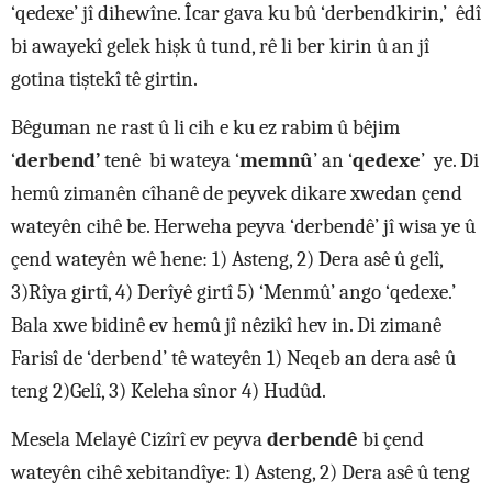
‘qedexe’ jî dihewîne. Îcar gava ku bû ‘derbendkirin,’ êdî
bi awayekî gelek hişk û tund, rê li ber kirin û an jî
gotina tiştekî tê girtin.
Bêguman ne rast û li cih e ku ez rabim û bêjim
‘
derbend’
tenê bi wateya ‘
memnû
’ an ‘
qedexe
’ ye. Di
hemû zimanên cîhanê de peyvek dikare xwedan çend
wateyên cihê be. Herweha peyva ‘derbendê’ jî wisa ye û
çend wateyên wê hene: 1) Asteng, 2) Dera asê û gelî,
3)Rîya girtî, 4) Derîyê girtî 5) ‘Menmû’ ango ‘qedexe.’
Bala xwe bidinê ev hemû jî nêzikî hev in. Di zimanê
Farisî de ‘derbend’ tê wateyên 1) Neqeb an dera asê û
teng 2)Gelî, 3) Keleha sînor 4) Hudûd.
Mesela Melayê Cizîrî ev peyva
derbendê
bi çend
wateyên cihê xebitandîye: 1) Asteng, 2) Dera asê û teng