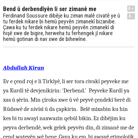
Bend û derbendîyên li ser zimanê me
A+
Ferdinand Soussure dibêje ku ziman malê civatê ye û
A-
tu ferdek nikare bi hemû peyvên zimanekî bizanibe.
Çawa ku tu ferdek nikare hemû peyvên zimanekî di
hişê xwe de bigire, herweha tu ferhengek jî nikare
hemû gotinan di nav xwe de bihewîne.
Abdullah Kiran
Ev e çend roj e li Tirkîyê, li ser tora civakî peyveke me
ya Kurdî tê devjenîkirin: ‘Derbend.’ Peyveke Kurdî ya
xas û şêrîn. Min çîroka xwe û vê peyvê çendekî berê di
Rûdawê de nivîsî û da çapkirin. Belê mixabin ku hin
kes bi tu awayî naxwazin qebûl bikin. Ez dibêjim ku
peyva derbendê, wek gelek peyvên din, di zimanê me de
çend wateyên wê hene. Gava ku em, bi awayê etimolojik