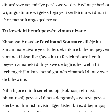
dînarê xwe ye; mirîye perê xwe ye, destê wî naçe berîka
wî, ango dînarê wî gelek hêja ye û serfkirina wî dînarî
jê re, memnû ango qedexe ye.
Tu kesek bi hemû peyvên ziman nizane
Zimanzanê navdar
Ferdinand Soussure
dibêje ku
ziman malê civatê ye û tu ferdek nikare bi hemû peyvên
zimanekî bizanibe. Çawa ku tu ferdek nikare hemû
peyvên zimanekî di hişê xwe de bigire, herweha tu
ferhengek jî nikare hemû gotinên zimanekî di nav xwe
de bihewîne.
Niha li jorê min li ser etmolojî (koknasî, rehnasî,
binyatnasî) peyvsazî û heta dengnasîya wateya peyva
‘derbend’ hin tişt nivîsîn. Eger tiştên ku ez dibêjim şaş