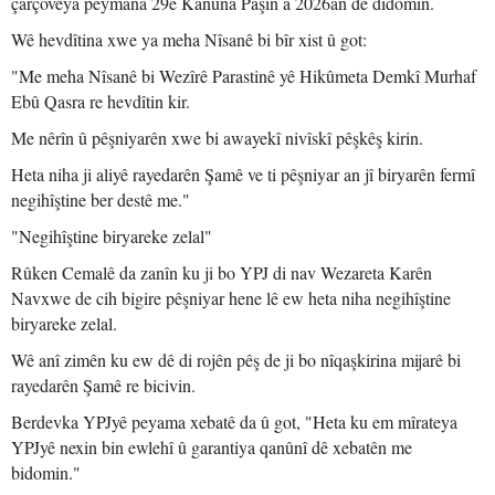
çarçoveya peymana 29ê Kanûna Paşîn a 2026an de didomin.
Wê hevdîtina xwe ya meha Nîsanê bi bîr xist û got:
"Me meha Nîsanê bi Wezîrê Parastinê yê Hikûmeta Demkî Murhaf
Ebû Qasra re hevdîtin kir.
Me nêrîn û pêşniyarên xwe bi awayekî nivîskî pêşkêş kirin.
Heta niha ji aliyê rayedarên Şamê ve ti pêşniyar an jî biryarên fermî
negihîştine ber destê me."
"Negihîştine biryareke zelal"
Rûken Cemalê da zanîn ku ji bo YPJ di nav Wezareta Karên
Navxwe de cih bigire pêşniyar hene lê ew heta niha negihîştine
biryareke zelal.
Wê anî zimên ku ew dê di rojên pêş de ji bo nîqaşkirina mijarê bi
rayedarên Şamê re bicivin.
Berdevka YPJyê peyama xebatê da û got, "Heta ku em mîrateya
YPJyê nexin bin ewlehî û garantiya qanûnî dê xebatên me
bidomin."