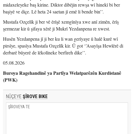
midaxeleyeke baş kirine. Diktor dibêjin rewşa wî hinekî bi ber
başiyê ve diçe. Lê heta 24 saetan jî emê li bende bin’’.
Mustafa Ozçelîk ji ber vê êrîşê xemgînîya xwe anî zimên, êrîş
şermezar kir û şifaya xêrê ji Mukrî Yezdanpena re xwest.
Husên Yezdanpena jî ji ber ku li wan gerîyaye û halê kurê wî
pirsîye, spasîya Mustafa Ozçelîk kir. Û got ‘’Asayîşa Hewlêrê di
derbarê bûyerê de lêkolîneke berfireh dike’’.
05.08.2026
Buroya Ragehandinê ya Partîya Welatparêzên Kurdistanê
(PWK)
NÛÇEYE
ŞÎROVE BIKE