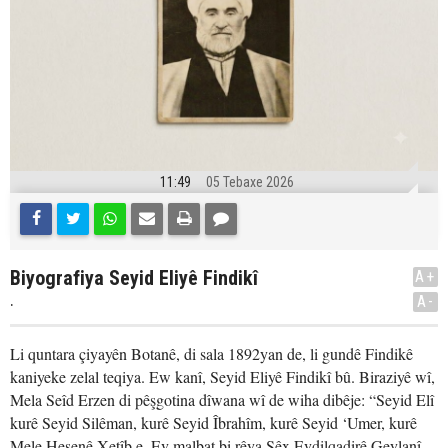
11:49
05 Tebaxe 2026
Biyografiya Seyid Eliyê Findikî
A+
.
A-
Li quntara çiyayên Botanê, di sala 1892yan de, li gundê Findikê
kaniyeke zelal teqiya. Ew kanî, Seyid Eliyê Findikî bû. Biraziyê wî,
Mela Seîd Erzen di pêşgotina dîwana wî de wiha dibêje: “Seyid Elî
kurê Seyid Silêman, kurê Seyid Îbrahîm, kurê Seyid ‘Umer, kurê
Mele Hesenê Xetîb e. Ev malbat bi rêya Şêx Evdilqadirê Geylanî