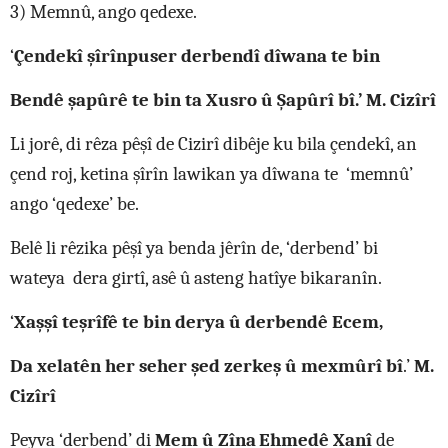
3) Memnû, ango qedexe.
‘
Çendekî şîrînpuser derbendî dîwana te bin
Bendê şapûrê te bin ta Xusro û Şapûrî bî.’ M. Cizîrî
Li jorê, di rêza pêşî de Cizirî dibêje ku bila çendekî, an
çend roj, ketina şîrîn lawikan ya dîwana te ‘memnû’
ango ‘qedexe’ be.
Belê li rêzika pêşî ya benda jêrîn de, ‘derbend’ bi
wateya dera girtî, asê û asteng hatîye bikaranîn.
‘
Xaşşî teşrîfê te bin derya û derbendê Ecem,
Da xelatên her seher şed zerkeş û mexmûrî bî
.’
M.
Cizîrî
Peyva ‘derbend’ di
Mem û Zîna
Ehmedê Xanî
de