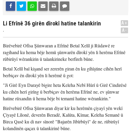
Li Efrînê 36 girên dîrokî hatine talankirin
A+
.
A-
Birêvebirê Ofîsa Şûnwaran a Efrînê Betal Xelîl ji Rûdawê re
ragihand ku hema bêje hemû şûnwarên dîrokî yên li herêma Efrînê
rûbirûyî wêrankirin û talankirineke berfireh bûne.
Betal Xelîl bal kişand ser zererên giran ên ku gihîştine cihên herî
berbiçav ên dîrokî yên li herêmê û got:
"Ji Girê Eyn Darayê bigire heta Keleha Nebî Hûrî û Girê Cindirêsê
ku cihên herî girîng û berbiçav ên herêma Efrînê ne, ev şûnwar
hatine rûxandin û hema bêje bi temamî hatine wêrankirin."
Birêvebirê Ofîsa Şûnwaran diyar kir ku herêmên çiyayî yên wekî
Çiyayê Lîlonê, deverên Beradê, Kalûta, Kîmar, Keleha Semanê û
Birca Qasê ku di nav sînorê "Bajarên Jibîrbûyî" de ne, rûbirûyî
kolandinên qaçax û talankirinê bûne.