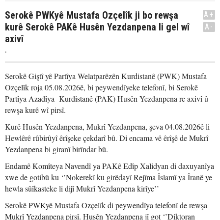
Serokê PWKyê Mustafa Ozçelîk ji bo rewşa
A+
kurê Serokê PAKê Husên Yezdanpena li gel wî
A-
axivî
.
Serokê Giştî yê Partîya Welatparêzên Kurdistanê (PWK) Mustafa
Ozçelîk roja 05.08.2026ê, bi peywendîyeke telefonî, bi Serokê
Partîya Azadîya Kurdistanê (PAK) Husên Yezdanpena re axivî û
rewşa kurê wî pirsî.
Kurê Husên Yezdanpena, Mukrî Yezdanpena, şeva 04.08.2026ê li
Hewlêrê rûbirûyî êrîşeke çekdarî bû. Di encama vê êrîşê de Mukrî
Yezdanpena bi giranî birîndar bû.
Endamê Komîteya Navendî ya PAKê Edîp Xalidyan di daxuyanîya
xwe de gotibû ku ‘’Nokerekî ku girêdayî Rejîma Îslamî ya Îranê ye
hewla sûîkasteke li dijî Mukrî Yezdanpena kirîye’’
Serokê PWKyê Mustafa Ozçelîk di peywendîya telefonî de rewşa
Mukrî Yezdanpena pirsî. Husên Yezdanpena jî got ‘’Diktoran