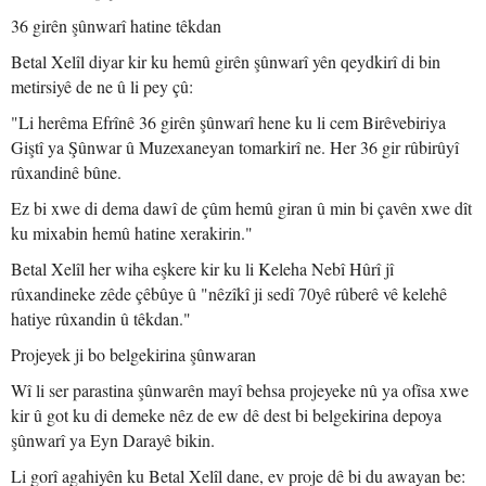
36 girên şûnwarî hatine têkdan
Betal Xelîl diyar kir ku hemû girên şûnwarî yên qeydkirî di bin
metirsiyê de ne û li pey çû:
"Li herêma Efrînê 36 girên şûnwarî hene ku li cem Birêvebiriya
Giştî ya Şûnwar û Muzexaneyan tomarkirî ne. Her 36 gir rûbirûyî
rûxandinê bûne.
Ez bi xwe di dema dawî de çûm hemû giran û min bi çavên xwe dît
ku mixabin hemû hatine xerakirin."
Betal Xelîl her wiha eşkere kir ku li Keleha Nebî Hûrî jî
rûxandineke zêde çêbûye û "nêzîkî ji sedî 70yê rûberê vê kelehê
hatiye rûxandin û têkdan."
Projeyek ji bo belgekirina şûnwaran
Wî li ser parastina şûnwarên mayî behsa projeyeke nû ya ofîsa xwe
kir û got ku di demeke nêz de ew dê dest bi belgekirina depoya
şûnwarî ya Eyn Darayê bikin.
Li gorî agahiyên ku Betal Xelîl dane, ev proje dê bi du awayan be: