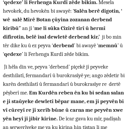
‘qedexe’ li Ferhenga Kurdî zêde bikim.
Mesela
hevokek, du hevokên bi awayê: ‘
Salên berê digotin, ‘
wê salê Mîrê Botan çûyina zozanan derbend
kiribû’
’ an jî ‘
me li sûka Cîzîrê tirî û hermî
difirotin, belê îsal dewletê derbend kir,’
ji bo min
têr dike ku û ez peyva ‘
derbend
’ bi awayê ‘
memnû
’ û
‘
qedexe
’ li Ferhenga Kurdî zêde bikim.
Ji hêla din ve, peyva ‘derbend’ piçekê jî peyveke
desthilatî, fermandarî û burokrasîyê ye; ango zêdetir bi
karên desthilatî û fermandarî û burokrasîye re dertê
pêşberî me.
Em Kurdên reben ên ku bi sedan salan
e ji staûyeke dewletî bêpar mane, em ji peyvên bi
vî cûreyî re jî xerîb bûne û carna me peyvên xwe
yên heyî jî jibîr kirine.
De îcar gava ku mîr, padîşah
an serwerîyeke me ya ku kirina hin tiştan li me