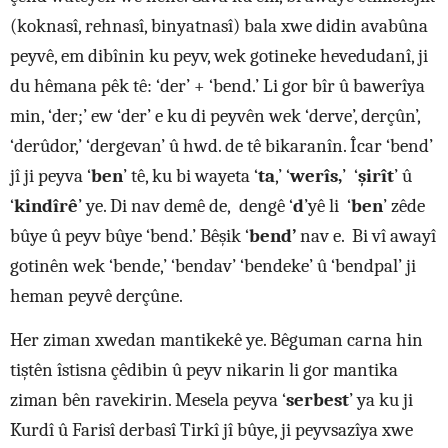
(koknasî, rehnasî, binyatnasî) bala xwe didin avabûna
peyvê, em dibînin ku peyv, wek gotineke hevedudanî, ji
du hêmana pêk tê: ‘der’ + ‘bend.’ Li gor bîr û bawerîya
min, ‘der;’ ew ‘der’ e ku di peyvên wek ‘derve’, derçûn’,
‘derûdor,’ ‘dergevan’ û hwd. de tê bikaranîn. Îcar ‘bend’
jî ji peyva ‘
ben
’ tê, ku bi wayeta ‘
ta
,’ ‘
werîs,
’ ‘
şirît
’ û
‘
kindîrê
’ ye. Di nav demê de, dengê ‘
d
’yê li ‘
ben
’ zêde
bûye û peyv bûye ‘bend.’ Bêşik ‘
bend’
nav e. Bi vî awayî
gotinên wek ‘bende,’ ‘bendav’ ‘bendeke’ û ‘bendpal’ ji
heman peyvê derçûne.
Her ziman xwedan mantikekê ye. Bêguman carna hin
tiştên îstisna çêdibin û peyv nikarin li gor mantika
ziman bên ravekirin. Mesela peyva ‘
serbest
’ ya ku ji
Kurdî û Farisî derbasî Tirkî jî bûye, ji peyvsazîya xwe