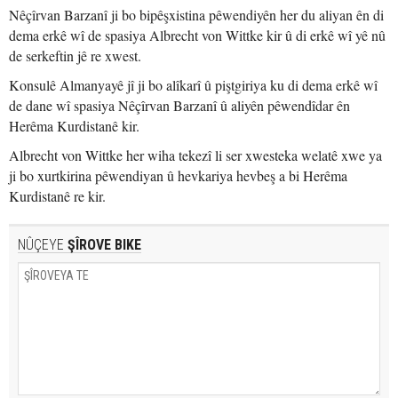
Nêçîrvan Barzanî ji bo bipêşxistina pêwendiyên her du aliyan ên di
dema erkê wî de spasiya Albrecht von Wittke kir û di erkê wî yê nû
de serkeftin jê re xwest.
Konsulê Almanyayê jî ji bo alîkarî û piştgiriya ku di dema erkê wî
de dane wî spasiya Nêçîrvan Barzanî û aliyên pêwendîdar ên
Herêma Kurdistanê kir.
Albrecht von Wittke her wiha tekezî li ser xwesteka welatê xwe ya
ji bo xurtkirina pêwendiyan û hevkariya hevbeş a bi Herêma
Kurdistanê re kir.
NÛÇEYE
ŞÎROVE BIKE