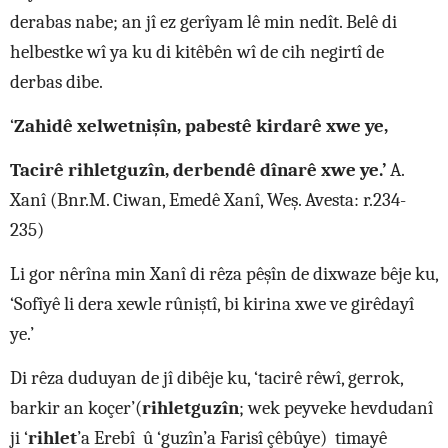
derabas nabe; an jî ez gerîyam lê min nedît. Belê di
helbestke wî ya ku di kitêbên wî de cih negirtî de
derbas dibe.
‘
Zahidê xelwetnişîn, pabestê kirdarê xwe ye,
Tacirê rihletguzîn, derbendê dînarê xwe ye.’
A.
Xanî (Bnr.M. Ciwan, Emedê Xanî, Weş. Avesta: r.234-
235)
Li gor nêrîna min Xanî di rêza pêşîn de dixwaze bêje ku,
‘Sofîyê li dera xewle rûniştî, bi kirina xwe ve girêdayî
ye.’
Di rêza duduyan de jî dibêje ku, ‘tacirê rêwî, gerrok,
barkir an koçer’(
rihletguzîn
; wek peyveke hevdudanî
ji ‘
rihlet
’a Erebî û ‘guzîn’a Farisî çêbûye) timayê