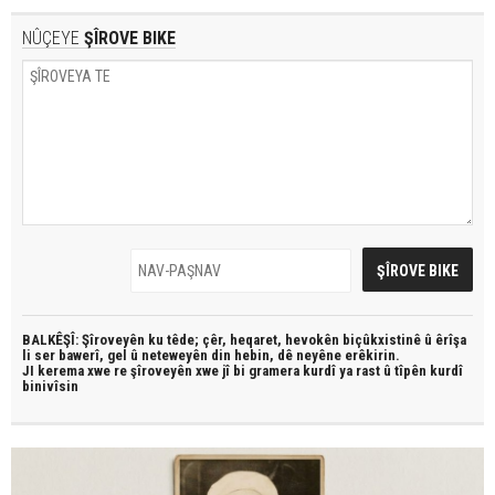
NÛÇEYE
ŞÎROVE BIKE
BALKÊŞÎ: Şîroveyên ku têde;
çêr, heqaret, hevokên biçûkxistinê û êrîşa
li ser bawerî, gel û neteweyên din hebin,
dê neyêne erêkirin.
JI kerema xwe re şîroveyên xwe jî bi
gramera kurdî
ya rast û
tîpên kurdî
binivîsin