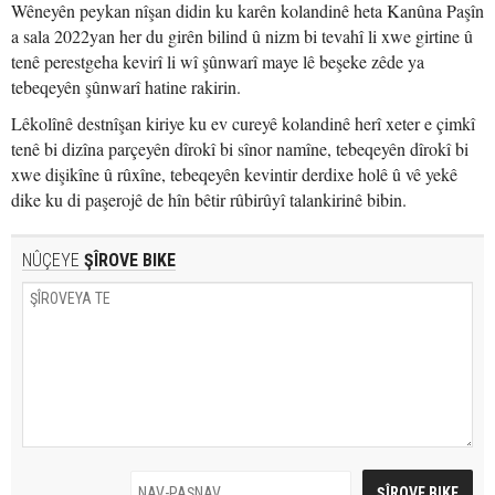
Wêneyên peykan nîşan didin ku karên kolandinê heta Kanûna Paşîn
a sala 2022yan her du girên bilind û nizm bi tevahî li xwe girtine û
tenê perestgeha kevirî li wî şûnwarî maye lê beşeke zêde ya
tebeqeyên şûnwarî hatine rakirin.
Lêkolînê destnîşan kiriye ku ev cureyê kolandinê herî xeter e çimkî
tenê bi dizîna parçeyên dîrokî bi sînor namîne, tebeqeyên dîrokî bi
xwe dişikîne û rûxîne, tebeqeyên kevintir derdixe holê û vê yekê
dike ku di paşerojê de hîn bêtir rûbirûyî talankirinê bibin.
NÛÇEYE
ŞÎROVE BIKE