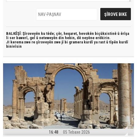
BALKÊŞÎ: Şîroveyên ku têde;
çêr, heqaret, hevokên biçûkxistinê û êrîşa
li ser bawerî, gel û neteweyên din hebin,
dê neyêne erêkirin.
JI kerema xwe re şîroveyên xwe jî bi
gramera kurdî
ya rast û
tîpên kurdî
binivîsin
16:48
05 Tebaxe 2026