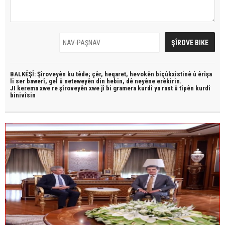
BALKÊŞÎ: Şîroveyên ku têde;
çêr, heqaret, hevokên biçûkxistinê û êrîşa
li ser bawerî, gel û neteweyên din hebin,
dê neyêne erêkirin.
JI kerema xwe re şîroveyên xwe jî bi
gramera kurdî
ya rast û
tîpên kurdî
binivîsin