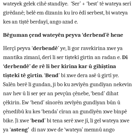
wateyek gelek cihê standîye. ‘Ser’ + ‘best’ tê wateya serî
girêdanê; belê em dizanin ku îro êdî serbest, bi wateya
kes an tiştê berdayî, ango azad e.
Bêguman çend wateyên peyva ‘derbend’ê hene
Herçî peyva ‘
derbendê
’ ye, li gor ravekirina xwe ya
mantika zimanî, derî li ser tiştekî girtin an radan e.
Di
‘derbendê’ de rê li ber kirina kar û gihîştina
tiştekî tê girtin
. ‘
Bend
’ bi xwe dera asê û girtî ye.
Salên berê li gundan, ji bo ku zevîyên gundîyan nekevin
nav hev û li ser şer an pevçûn çênebe, ‘bend’ dihat
çêkirin. Ew ‘bend’ sînorên zevîyên gundîyan bûn û
çênedibû ku kes ‘benda’ cîran an gundîyên xwe binpê
bike. Ji xwe ‘
bend
’ bi tena serê xwe jî, li gel wateya xwe
ya ‘
asteng’
di nav xwe de ‘wateya’ memnû ango