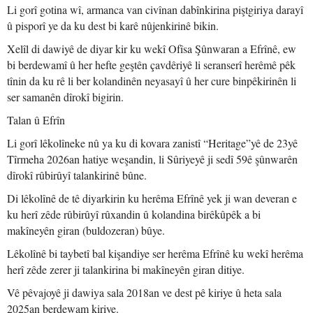
Li gorî gotina wî, armanca van civînan dabînkirina piştgiriya darayî
û pisporî ye da ku dest bi karê nûjenkirinê bikin.
Xelîl di dawiyê de diyar kir ku wekî Ofîsa Şûnwaran a Efrînê, ew
bi berdewamî û her hefte geştên çavdêriyê li seranserî herêmê pêk
tînin da ku rê li ber kolandinên neyasayî û her cure binpêkirinên li
ser samanên dîrokî bigirin.
Talan û Efrîn
Li gorî lêkolîneke nû ya ku di kovara zanistî “Heritage”yê de 23yê
Tîrmeha 2026an hatiye weşandin, li Sûriyeyê ji sedî 59ê şûnwarên
dîrokî rûbirûyî talankirinê bûne.
Di lêkolînê de tê diyarkirin ku herêma Efrînê yek ji wan deveran e
ku herî zêde rûbirûyî rûxandin û kolandina birêkûpêk a bi
makîneyên giran (buldozeran) bûye.
Lêkolînê bi taybetî bal kişandiye ser herêma Efrînê ku wekî herêma
herî zêde zerer ji talankirina bi makîneyên giran ditiye.
Vê pêvajoyê ji dawiya sala 2018an ve dest pê kiriye û heta sala
2025an berdewam kiriye.