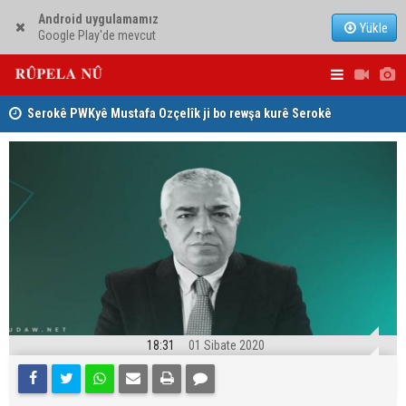
Android uygulamamız
Yükle
Google Play'de mevcut
Serokê PWKyê Mustafa Ozçelîk ji bo rewşa kurê Serokê
Konsulê Al
PAKê Husên Yezdanpena li gel wî axivî
18:31
01 Sibate 2020