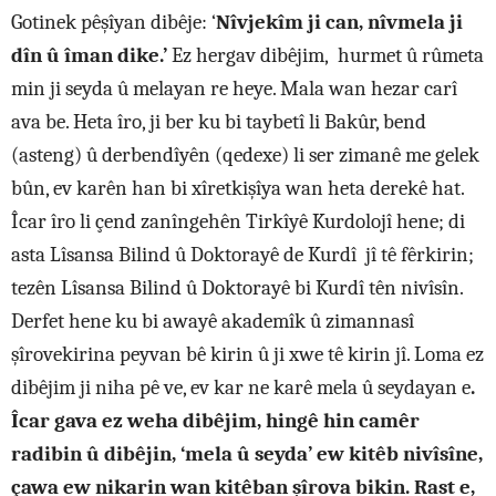
Gotinek pêşîyan dibêje: ‘
Nîvjekîm ji can, nîvmela ji
dîn û îman dike.’
Ez hergav dibêjim, hurmet û rûmeta
min ji seyda û melayan re heye. Mala wan hezar carî
ava be. Heta îro, ji ber ku bi taybetî li Bakûr, bend
(asteng) û derbendîyên (qedexe) li ser zimanê me gelek
bûn, ev karên han bi xîretkişîya wan heta derekê hat.
Îcar îro li çend zanîngehên Tirkîyê Kurdolojî hene; di
asta Lîsansa Bilind û Doktorayê de Kurdî jî tê fêrkirin;
tezên Lîsansa Bilind û Doktorayê bi Kurdî tên nivîsîn.
Derfet hene ku bi awayê akademîk û zimannasî
şîrovekirina peyvan bê kirin û ji xwe tê kirin jî. Loma ez
dibêjim ji niha pê ve, ev kar ne karê mela û seydayan e
.
Îcar gava ez weha dibêjim, hingê hin camêr
radibin û dibêjin, ‘mela û seyda’ ew kitêb nivîsîne,
çawa ew nikarin wan kitêban şîrova bikin. Rast e,