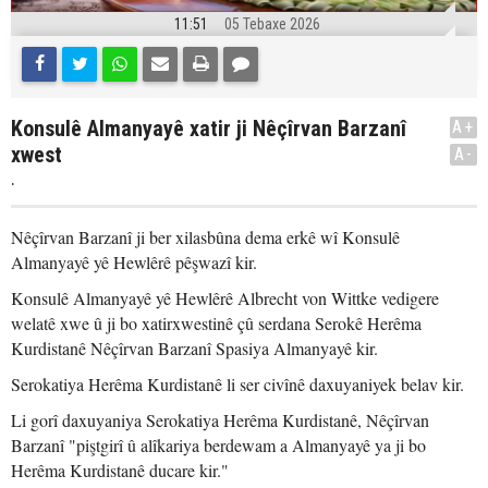
11:51
05 Tebaxe 2026
Konsulê Almanyayê xatir ji Nêçîrvan Barzanî
A+
xwest
A-
.
Nêçîrvan Barzanî ji ber xilasbûna dema erkê wî Konsulê
Almanyayê yê Hewlêrê pêşwazî kir.
Konsulê Almanyayê yê Hewlêrê Albrecht von Wittke vedigere
welatê xwe û ji bo xatirxwestinê çû serdana Serokê Herêma
Kurdistanê Nêçîrvan Barzanî Spasiya Almanyayê kir.
Serokatiya Herêma Kurdistanê li ser civînê daxuyaniyek belav kir.
Li gorî daxuyaniya Serokatiya Herêma Kurdistanê, Nêçîrvan
Barzanî "piştgirî û alîkariya berdewam a Almanyayê ya ji bo
Herêma Kurdistanê ducare kir."