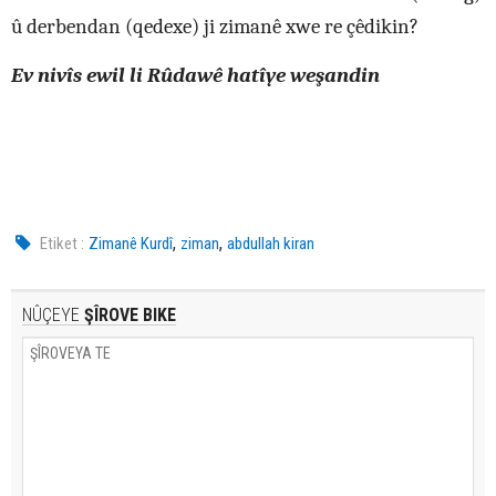
û derbendan (qedexe) ji zimanê xwe re çêdikin?
Ev nivîs ewil li Rûdawê hatîye weşandin
,
,
Etiket :
Zimanê Kurdî
ziman
abdullah kiran
NÛÇEYE
ŞÎROVE BIKE