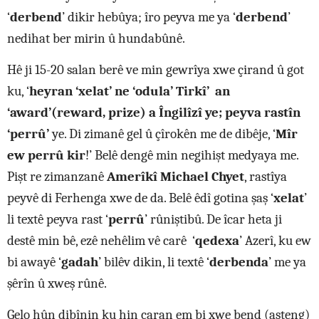
‘
derbend
’ dikir hebûya; îro peyva me ya ‘
derbend
’
nedihat ber mirin û hundabûnê.
Hê ji 15-20 salan berê ve min gewrîya xwe çirand û got
ku, ‘
heyran ‘xelat’ ne ‘odula’ Tirkî’ an
‘award’(reward, prize) a Îngilîzî ye; peyva rastîn
‘perrû’
ye. Di zimanê gel û çîrokên me de dibêje, ‘
Mîr
ew perrû kir
!’ Belê dengê min negihişt medyaya me.
Pişt re zimanzanê
Amerîkî Michael Chyet
, rastîya
peyvê di Ferhenga xwe de da. Belê êdî gotina şaş ‘
xelat
’
li textê peyva rast ‘
perrû
’ rûniştibû. De îcar heta ji
destê min bê, ezê nehêlim vê carê ‘
qedexa
’ Azerî, ku ew
bi awayê ‘
gadah
’ bilêv dikin, li textê ‘
derbenda
’ me ya
şêrîn û xweş rûnê.
Gelo hûn dibînin ku hin caran em bi xwe bend (asteng)