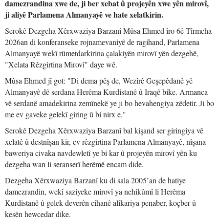
damezrandina xwe de, ji ber xebat û projeyên xwe yên mirovî,
ji aliyê Parlamena Almanyayê ve hate xelatkirin.
Serokê Dezgeha Xêrxwaziya Barzanî Mûsa Ehmed îro 6ê Tîrmeha
2026an di konferanseke rojnamevaniyê de ragihand, Parlamena
Almanyayê wekî rûmetdarkirina çalakiyên mirovî yên dezgehê,
"Xelata Rêzgirtina Mirovî" daye wê.
Mûsa Ehmed jî got: "Di dema pêş de, Wezîrê Geşepêdanê yê
Almanyayê dê serdana Herêma Kurdistanê û Iraqê bike. Armanca
vê serdanê amadekirina zemînekê ye ji bo hevahengiya zêdetir. Ji bo
me ev gaveke gelekî giring û bi nirx e."
Serokê Dezgeha Xêrxwaziya Barzanî bal kişand ser giringiya vê
xelatê û destnîşan kir, ev rêzgirtina Parlamena Almanyayê, nîşana
baweriya civaka navdewletî ye bi kar û projeyên mirovî yên ku
dezgeha wan li seranserî herêmê encam dide.
Dezgeha Xêrxwaziya Barzanî ku di sala 2005’an de hatiye
damezrandin, wekî saziyeke mirovî ya nehikûmî li Herêma
Kurdistanê û gelek deverên cîhanê alîkariya penaber, koçber û
kesên hewcedar dike.