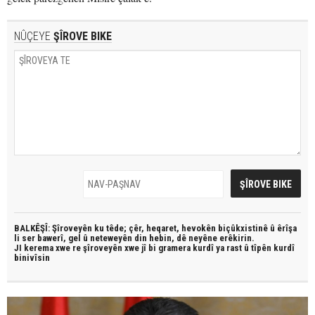
NÛÇEYE
ŞÎROVE BIKE
BALKÊŞÎ: Şîroveyên ku têde;
çêr, heqaret, hevokên biçûkxistinê û êrîşa
li ser bawerî, gel û neteweyên din hebin,
dê neyêne erêkirin.
JI kerema xwe re şîroveyên xwe jî bi
gramera kurdî
ya rast û
tîpên kurdî
binivîsin