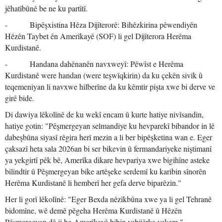
jêhatîbûnê be ne ku partîtî.
- Bipêşxistina Hêza Dijîterorê: Bihêzkirina pêwendiyên
Hêzên Taybet ên Amerîkayê (SOF) li gel Dijîterora Herêma
Kurdistanê.
- Handana dahênanên navxweyî: Pêwîst e Herêma
Kurdistanê were handan (were teşwîqkirin) da ku çekên sivik û
teqemeniyan li navxwe hilberîne da ku kêmtir pişta xwe bi derve ve
girê bide.
Di dawiya lêkolînê de ku wekî encam û kurte hatiye nivîsandin,
hatiye gotin: "Pêşmergeyan selmandiye ku hevparekî bibandor in lê
dabeşbûna siyasî rêgira herî mezin a li ber bipêşketina wan e. Eger
çaksazî heta sala 2026an bi ser bikevin û fermandariyeke niştimanî
ya yekgirtî pêk bê, Amerîka dikare hevpariya xwe bigihîne asteke
bilindtir û Pêşmergeyan bike artêşeke serdemî ku karibin sînorên
Herêma Kurdistanê li hemberî her gefa derve biparêzin."
Her li gorî lêkolînê: "Eger Bexda nêzîkbûna xwe ya li gel Tehranê
bidomîne, wê demê pêgeha Herêma Kurdistanê û Hêzên
Pêşmergeyan dê ji bo Amerîkayê bibin vebijêrka yekem."