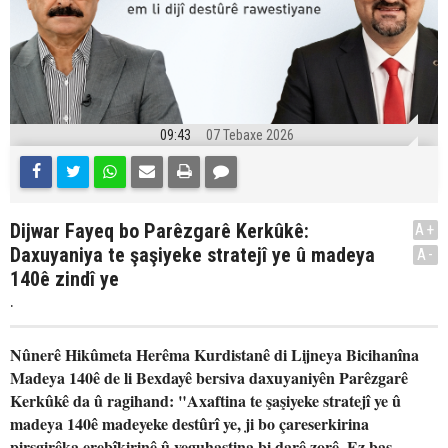
09:43
07 Tebaxe 2026
Dijwar Fayeq bo Parêzgarê Kerkûkê:
A+
Daxuyaniya te şaşiyeke stratejî ye û madeya
A-
140ê zindî ye
.
Nûnerê Hikûmeta Herêma Kurdistanê di Lijneya Bicihanîna
Madeya 140ê de li Bexdayê bersiva daxuyaniyên Parêzgarê
Kerkûkê da û ragihand: "Axaftina te şaşiyeke stratejî ye û
madeya 140ê madeyeke destûrî ye, ji bo çareserkirina
pirsgirêka erebîkirinê û veguhastina bi darê zorê. Ez baş