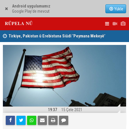
Android uygulamamız
Yükle
Google Play'de mevcut
Tirkiye, Pakistan û Erebistana Siûdî ‘Peymana Mekeyê’
Lêkolîna n
îmze kir
girîng e û 
19:37
15 Çele 2021