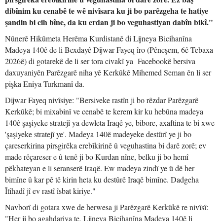
dibînim ku cenabê te wê nivîsara ku ji bo parêzgeha te hatiye
şandin bi cih bîne, da ku erdan ji bo veguhastiyan dabîn bikî."
Nûnerê Hikûmeta Herêma Kurdistanê di Lijneya Bicihanîna
Madeya 140ê de li Bexdayê Dijwar Fayeq îro (Pêncşem, 6ê Tebaxa
2026ê) di gotarekê de li ser tora civakî ya Facebookê bersiva
daxuyaniyên Parêzgarê niha yê Kerkûkê Mihemed Seman ên li ser
pişka Eniya Turkmanî da.
Dijwar Fayeq nivîsiye: "Bersiveke rastîn ji bo rêzdar Parêzgarê
Kerkûkê; bi mixabinî ve cenabê te kerem kir ku hebûna madeya
140ê şaşiyeke stratejî ya dewleta Iraqê ye, bibore, axaftina te bi xwe
'şaşiyeke stratejî ye'. Madeya 140ê madeyeke destûrî ye ji bo
çareserkirina pirsgirêka erebîkirinê û veguhastina bi darê zorê; ev
made rêçareser e û tenê ji bo Kurdan nîne, belku ji bo hemî
pêkhateyan e li seranserê Iraqê. Ew madeya zindî ye û dê her
bimîne û kar pê tê kirin heta ku destûrê Iraqê bimîne. Dadgeha
Îtîhadî jî ev rastî îsbat kiriye."
Navborî di gotara xwe de herwesa ji Parêzgarê Kerkûkê re nivîsî:
"Her ji bo agahdariya te, Lijneya Bicihanîna Madeya 140ê li