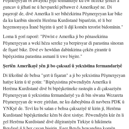
Pêşmergeyan bi awayekî giştî selmandiye ku ew hêzeke şerker a
guncav û jêhatî ne û hevparekî pêbawer ê Amerîkayê ne. Di
paşerojê de, divê Amerîka li ser bihêzkirina Pêşmergeyan kar bike
da ku karibin sînorên Herêma Kurdistanê biparêzin, rê li ber
hegemonyaya Îranê bigirin û şerê li dijî komên terorîst bidomînin."
Loma li gorî raporê: "Pêwîst e Amerîka ji bo pênasekirina
Pêşmergeyan a wekî hêza sereke ya berpirsyar di parastina sînoran
de fişarê bike. Divê ev hewldan dabînkirina çekên girantir û
bipêşxistina parastina asmanî li xwe bigire."
Şertên Amerîkayê yên ji bo çaksazî û yekxistina fermandariyê
Di lêkolînê de behsa "şert û fişaran" a ji bo yekxistina Pêşmergeyan
hatiye kirin û tê gotin: "Bipêşxistina pêwendiyên Amerîka û
Herêma Kurdistanê divê bi bipêşketineke rasteqîn a di çaksaziyên
Pêşmergeyan û yekxistina fermandariyê ya di bin sîwana Wezareta
Pêşmergeyan de were girêdan, ne ku dabeşbûna di navbera PDK û
YNKyê de. Tevî ku bi salan e behsa çaksaziyê tê kirin jî, Herêma
Kurdistanê bipêşketineke kêm bi dest xistiye. Pêwendiyên kûr ên li
gel Herêma Kurdistanê divê dilgiraniyên Tirkiye û hikûmeta
Bexdayê jî li ber çavan bigirin. Eger Bexda hewandina komên