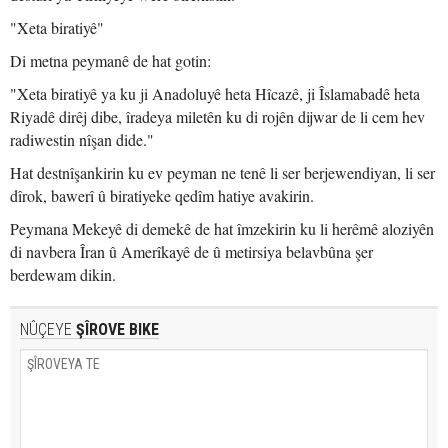
"Xeta biratiyê"
Di metna peymanê de hat gotin:
"Xeta biratiyê ya ku ji Anadoluyê heta Hîcazê, ji Îslamabadê heta
Riyadê dirêj dibe, îradeya miletên ku di rojên dijwar de li cem hev
radiwestin nîşan dide."
Hat destnîşankirin ku ev peyman ne tenê li ser berjewendiyan, li ser
dîrok, bawerî û biratiyeke qedîm hatiye avakirin.
Peymana Mekeyê di demekê de hat îmzekirin ku li herêmê aloziyên
di navbera Îran û Amerîkayê de û metirsiya belavbûna şer
berdewam dikin.
NÛÇEYE
ŞÎROVE BIKE