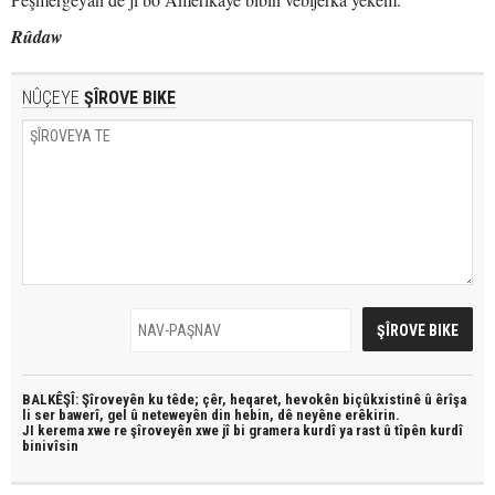
Rûdaw
NÛÇEYE
ŞÎROVE BIKE
BALKÊŞÎ: Şîroveyên ku têde;
çêr, heqaret, hevokên biçûkxistinê û êrîşa
li ser bawerî, gel û neteweyên din hebin,
dê neyêne erêkirin.
JI kerema xwe re şîroveyên xwe jî bi
gramera kurdî
ya rast û
tîpên kurdî
binivîsin