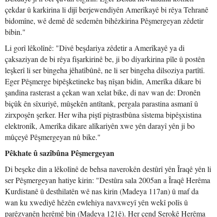
çekdar û karkirina li dijî berjewendiyên Amerîkayê bi rêya Tehranê
bidomîne, wê demê dê sedemên bihêzkirina Pêşmergeyan zêdetir
bibin."
Li gorî lêkolînê: "Divê beşdariya zêdetir a Amerîkayê ya di
çaksaziyan de bi rêya fişarkirinê be, ji bo diyarkirina pîle û postên
leşkerî li ser bingeha jêhatîbûnê, ne li ser bingeha dilsoziya partîtî.
Eger Pêşmerge bipêşketineke baş nîşan bidin, Amerîka dikare bi
şandina rasterast a çekan wan xelat bike, di nav wan de: Dronên
biçûk ên sîxuriyê, mûşekên antîtank, pergala parastina asmanî û
zirxpoşên şerker. Her wiha piştî piştrastbûna sîstema bipêşxistina
elektronîk, Amerîka dikare alîkariyên xwe yên darayî yên ji bo
mûçeyê Pêşmergeyan nû bike."
Pêkhate û sazîbûna Pêşmergeyan
Di beşeke din a lêkolînê de behsa naverokên destûrî yên Îraqê yên li
ser Pêşmergeyan hatiye kirin: "Destûra sala 2005an a Îraqê Herêma
Kurdistanê û desthilatên wê nas kirin (Madeya 117an) û maf da
wan ku xwediyê hêzên ewlehiya navxweyî yên wekî polîs û
parêzvanên herêmê bin (Madeya 121ê). Her çend Serokê Herêma