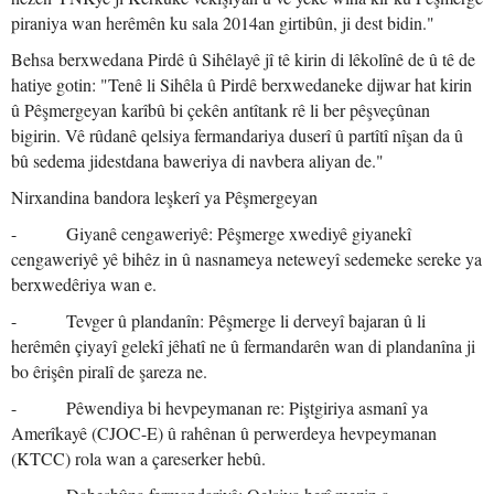
piraniya wan herêmên ku sala 2014an girtibûn, ji dest bidin."
Behsa berxwedana Pirdê û Sihêlayê jî tê kirin di lêkolînê de û tê de
hatiye gotin: "Tenê li Sihêla û Pirdê berxwedaneke dijwar hat kirin
û Pêşmergeyan karîbû bi çekên antîtank rê li ber pêşveçûnan
bigirin. Vê rûdanê qelsiya fermandariya duserî û partîtî nîşan da û
bû sedema jidestdana baweriya di navbera aliyan de."
Nirxandina bandora leşkerî ya Pêşmergeyan
- Giyanê cengaweriyê: Pêşmerge xwediyê giyanekî
cengaweriyê yê bihêz in û nasnameya neteweyî sedemeke sereke ya
berxwedêriya wan e.
- Tevger û plandanîn: Pêşmerge li derveyî bajaran û li
herêmên çiyayî gelekî jêhatî ne û fermandarên wan di plandanîna ji
bo êrişên piralî de şareza ne.
- Pêwendiya bi hevpeymanan re: Piştgiriya asmanî ya
Amerîkayê (CJOC-E) û rahênan û perwerdeya hevpeymanan
(KTCC) rola wan a çareserker hebû.