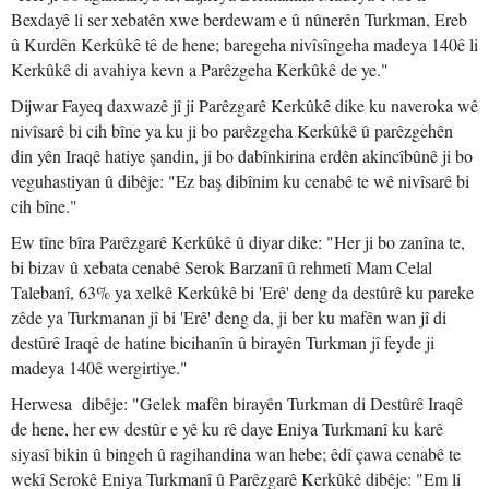
Bexdayê li ser xebatên xwe berdewam e û nûnerên Turkman, Ereb
û Kurdên Kerkûkê tê de hene; baregeha nivîsîngeha madeya 140ê li
Kerkûkê di avahiya kevn a Parêzgeha Kerkûkê de ye."
Dijwar Fayeq daxwazê jî ji Parêzgarê Kerkûkê dike ku naveroka wê
nivîsarê bi cih bîne ya ku ji bo parêzgeha Kerkûkê û parêzgehên
din yên Iraqê hatiye şandin, ji bo dabînkirina erdên akincîbûnê ji bo
veguhastiyan û dibêje: "Ez baş dibînim ku cenabê te wê nivîsarê bi
cih bîne."
Ew tîne bîra Parêzgarê Kerkûkê û diyar dike: "Her ji bo zanîna te,
bi bizav û xebata cenabê Serok Barzanî û rehmetî Mam Celal
Talebanî, 63% ya xelkê Kerkûkê bi 'Erê' deng da destûrê ku pareke
zêde ya Turkmanan jî bi 'Erê' deng da, ji ber ku mafên wan jî di
destûrê Iraqê de hatine bicihanîn û birayên Turkman jî feyde ji
madeya 140ê wergirtiye."
Herwesa dibêje: "Gelek mafên birayên Turkman di Destûrê Iraqê
de hene, her ew destûr e yê ku rê daye Eniya Turkmanî ku karê
siyasî bikin û bingeh û ragihandina wan hebe; êdî çawa cenabê te
wekî Serokê Eniya Turkmanî û Parêzgarê Kerkûkê dibêje: "Em li