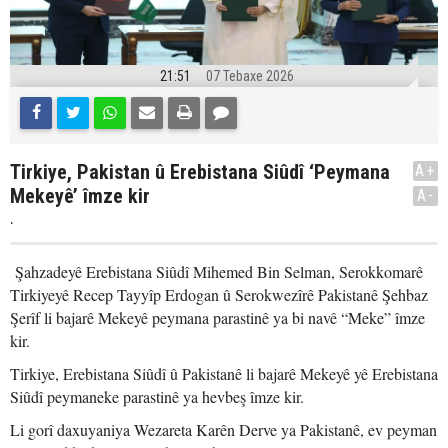
21:51
07 Tebaxe 2026
Tirkiye, Pakistan û Erebistana Siûdî ‘Peymana
A+
Mekeyê’ îmze kir
A-
.
Şahzadeyê Erebistana Siûdî Mihemed Bin Selman, Serokkomarê
Tirkiyeyê Recep Tayyîp Erdogan û Serokwezîrê Pakistanê Şehbaz
Şerîf li bajarê Mekeyê peymana parastinê ya bi navê “Meke” îmze
kir.
Tirkiye, Erebistana Siûdî û Pakistanê li bajarê Mekeyê yê Erebistana
Siûdî peymaneke parastinê ya hevbeş îmze kir.
Li gorî daxuyaniya Wezareta Karên Derve ya Pakistanê, ev peyman