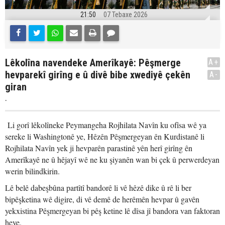
21:50
07 Tebaxe 2026
Lêkolîna navendeke Amerîkayê: Pêşmerge
A+
hevparekî girîng e û divê bibe xwediyê çekên
A-
giran
.
Li gorî lêkolîneke Peymangeha Rojhilata Navîn ku ofîsa wê ya
sereke li Washingtonê ye, Hêzên Pêşmergeyan ên Kurdistanê li
Rojhilata Navîn yek ji hevparên parastinê yên herî girîng ên
Amerîkayê ne û hêjayî wê ne ku şiyanên wan bi çek û perwerdeyan
werin bilindkirin.
Lê belê dabeşbûna partîtî bandorê li vê hêzê dike û rê li ber
bipêşketina wê digire, di vê demê de herêmên hevpar û gavên
yekxistina Pêşmergeyan bi pêş ketine lê dîsa jî bandora van faktoran
heye.