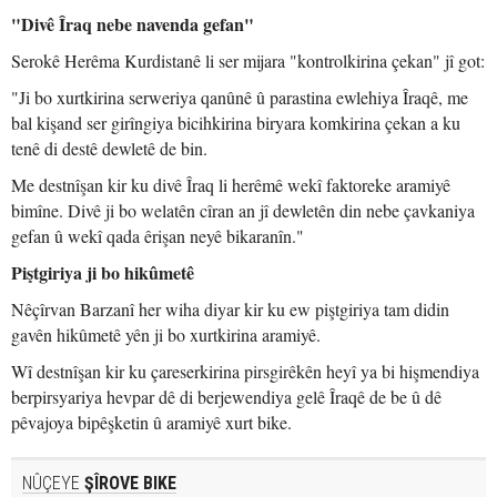
"Divê Îraq nebe navenda gefan"
Serokê Herêma Kurdistanê li ser mijara "kontrolkirina çekan" jî got:
"Ji bo xurtkirina serweriya qanûnê û parastina ewlehiya Îraqê, me
bal kişand ser girîngiya bicihkirina biryara komkirina çekan a ku
tenê di destê dewletê de bin.
Me destnîşan kir ku divê Îraq li herêmê wekî faktoreke aramiyê
bimîne. Divê ji bo welatên cîran an jî dewletên din nebe çavkaniya
gefan û wekî qada êrişan neyê bikaranîn."
Piştgiriya ji bo hikûmetê
Nêçîrvan Barzanî her wiha diyar kir ku ew piştgiriya tam didin
gavên hikûmetê yên ji bo xurtkirina aramiyê.
Wî destnîşan kir ku çareserkirina pirsgirêkên heyî ya bi hişmendiya
berpirsyariya hevpar dê di berjewendiya gelê Îraqê de be û dê
pêvajoya bipêşketin û aramiyê xurt bike.
NÛÇEYE
ŞÎROVE BIKE