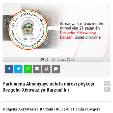
09:50
07 Tebaxe 2026
Parlamena Almanyayê xelata mirovî pêşkêşî
A+
Dezgeha Xêrxwaziya Barzanî kir
A-
.
Dezgeha Xêrxwaziya Barzanî (BCF) di 21’emîn salvegera