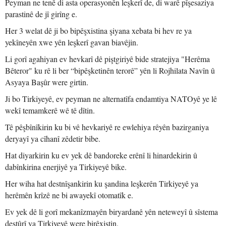
Peyman ne tenê di asta operasyonên leşkerî de, di warê pîşesaziya
parastinê de jî girîng e.
Her 3 welat dê ji bo bipêşxistina şiyana xebata bi hev re ya
yekîneyên xwe yên leşkerî gavan biavêjin.
Li gorî agahiyan ev hevkarî dê piştgiriyê bide stratejiya "Herêma
Bêteror" ku rê li ber “bipêşketinên terorê” yên li Rojhilata Navîn û
Asyaya Başûr were girtin.
Ji bo Tirkiyeyê, ev peyman ne alternatîfa endamtiya NATOyê ye lê
wekî temamkerê wê tê dîtin.
Tê pêşbînîkirin ku bi vê hevkariyê re ewlehiya rêyên bazirganiya
deryayî ya cîhanî zêdetir bibe.
Hat diyarkirin ku ev yek dê bandoreke erênî li hinardekirin û
dabînkirina enerjiyê ya Tirkiyeyê bike.
Her wiha hat destnîşankirin ku şandina leşkerên Tirkiyeyê ya
herêmên krîzê ne bi awayekî otomatîk e.
Ev yek dê li gorî mekanîzmayên biryardanê yên neteweyî û sîstema
destûrî ya Tirkiyeyê were birêxistin.