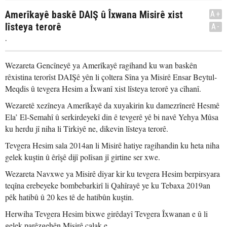
Amerîkayê baskê DAIŞ û Îxwana Misirê xist
A+
lîsteya terorê
A-
.
Wezareta Gencîneyê ya Amerîkayê ragihand ku wan baskên
rêxistina terorîst DAIŞê yên li çoltera Sîna ya Misirê Ensar Beytul-
Meqdis û tevgera Hesim a Îxwanî xist lîsteya terorê ya cîhanî.
Wezaretê xezîneya Amerîkayê da xuyakirin ku damezrînerê Hesmê
Ela’ El-Semahî û serkirdeyekî din ê tevgerê yê bi navê Yehya Mûsa
ku herdu jî niha li Tirkiyê ne, dikevin lîsteya terorê.
Tevgera Hesim sala 2014an li Misirê hatiye ragihandin ku heta niha
gelek kuştin û êrîşê dijî polîsan jî girtine ser xwe.
Wezareta Navxwe ya Misirê diyar kir ku tevgera Hesim berpirsyara
teqîna erebeyeke bombebarkirî li Qahîrayê ye ku Tebaxa 2019an
pêk hatibû û 20 kes tê de hatibûn kuştin.
Herwiha Tevgera Hesim bixwe girêdayî Tevgera Îxwanan e û li
gelek parêzgehên Misirê çalak e.