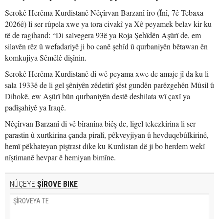
Serokê Herêma Kurdistanê Nêçîrvan Barzanî îro (Înî, 7ê Tebaxa
2026ê) li ser rûpela xwe ya tora civakî ya Xê peyamek belav kir ku
tê de ragihand: “Di salvegera 93ê ya Roja Şehîdên Aşûrî de, em
silavên rêz û wefadariyê ji bo canê şehîd û qurbaniyên bêtawan ên
komkujiya Sêmêlê dişînin.
Serokê Herêma Kurdistanê di wê peyama xwe de amaje jî da ku li
sala 1933ê de li gel şêniyên zêdetirî şêst gundên parêzgehên Mûsil û
Dihokê, ew Aşûrî bûn qurbaniyên destê deshilata wî çaxî ya
padîşahiyê ya Iraqê.
Nêçîrvan Barzanî di vê bîranîna biêş de, ligel tekezkirina li ser
parastin û xurtkirina çanda piralî, pêkveyjiyan û hevduqebûlkirinê,
hemî pêkhateyan piştrast dike ku Kurdistan dê ji bo herdem wekî
nîştimanê hevpar ê hemiyan bimîne.
NÛÇEYE
ŞÎROVE BIKE