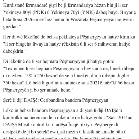
Kurdistanê fermandarê giştî be jî fermandariya hêzan hîn jî li ser
Yekîneya 80yî (PDK) û Yekîneya 70yî (YNK) dabeş bûye. Biryar e
heta Îlona 2026an ev hêz hemû bi Wezareta Pêşmergeyan ve werin
girêdan."
Her di wê lêkolînê de behsa pêkhateya Pêşmergeyan hatiye kirin ku
"li ser bingeha lîwayan hatiye rêkxistin û li ser 8 mîhweran hatiye
dabeşkirin."
Di lêkolînê de li ser hejmara Pêşmergeyan jî hatiye gotin:
"Texmînên li ser hejmara Pêşmergeyan ji hev cuda ne; hinek dibêjin
di navbera 190 û 250 hezarî de ye û hinekên din jî dibêjin digihe
350 hezarî. Lê belê li gorî nirxandineke sala 2021ê, nêzîkî 56 hezar
Pêşmergeyên ji bo şer amade hene."
Şerê li dijî DAIŞê: Ceribandina bandora Pêşmergeyan
Lêkolîn behsa bandora Pêşmergeyan a di şerê li dijî DAIŞê û
kontrolkirina herêman de jî dike û tê de hatiye gotin: "Sala 2014an
DAIŞê Mûsil kontrol kir û artêşa Îraqê rûxiya. Pêşmerge di
destpêkê de ji bo şerekî ew qasî mezin û klasîk ne amade bûn û
zêdetir wekî artêşeke parêzvan û xalên kontrolê tevdigeriyan.