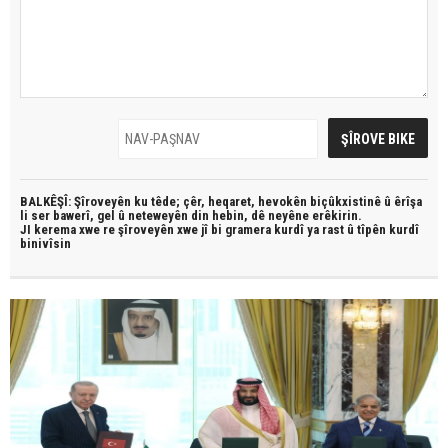
BALKÊŞÎ: Şîroveyên ku têde;
çêr, heqaret, hevokên biçûkxistinê û êrîşa
li ser bawerî, gel û neteweyên din hebin,
dê neyêne erêkirin.
JI kerema xwe re şîroveyên xwe jî bi
gramera kurdî
ya rast û
tîpên kurdî
binivîsin