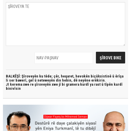
BALKÊŞÎ: Şîroveyên ku têde;
çêr, heqaret, hevokên biçûkxistinê û êrîşa
li ser bawerî, gel û neteweyên din hebin,
dê neyêne erêkirin.
JI kerema xwe re şîroveyên xwe jî bi
gramera kurdî
ya rast û
tîpên kurdî
binivîsin