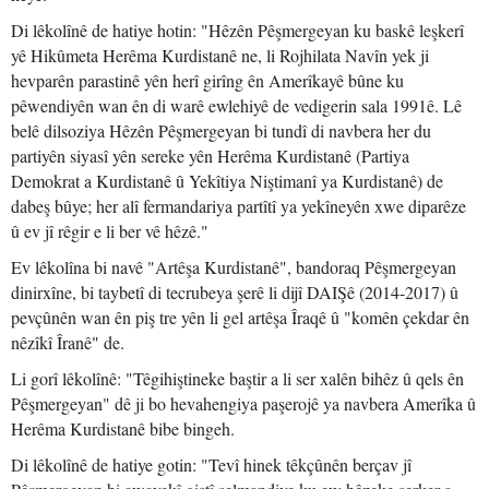
Di lêkolînê de hatiye hotin: "Hêzên Pêşmergeyan ku baskê leşkerî
yê Hikûmeta Herêma Kurdistanê ne, li Rojhilata Navîn yek ji
hevparên parastinê yên herî girîng ên Amerîkayê bûne ku
pêwendiyên wan ên di warê ewlehiyê de vedigerin sala 1991ê. Lê
belê dilsoziya Hêzên Pêşmergeyan bi tundî di navbera her du
partiyên siyasî yên sereke yên Herêma Kurdistanê (Partiya
Demokrat a Kurdistanê û Yekîtiya Niştimanî ya Kurdistanê) de
dabeş bûye; her alî fermandariya partîtî ya yekîneyên xwe diparêze
û ev jî rêgir e li ber vê hêzê."
Ev lêkolîna bi navê "Artêşa Kurdistanê", bandoraq Pêşmergeyan
dinirxîne, bi taybetî di tecrubeya şerê li dijî DAIŞê (2014-2017) û
pevçûnên wan ên piş tre yên li gel artêşa Îraqê û "komên çekdar ên
nêzîkî Îranê" de.
Li gorî lêkolînê: "Têgihiştineke baştir a li ser xalên bihêz û qels ên
Pêşmergeyan" dê ji bo hevahengiya paşerojê ya navbera Amerîka û
Herêma Kurdistanê bibe bingeh.
Di lêkolînê de hatiye gotin: "Tevî hinek têkçûnên berçav jî