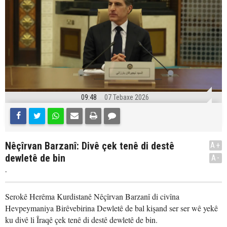
09:48
07 Tebaxe 2026
Nêçîrvan Barzanî: Divê çek tenê di destê
A+
dewletê de bin
A-
.
Serokê Herêma Kurdistanê Nêçîrvan Barzanî di civîna
Hevpeymaniya Birêvebirina Dewletê de bal kişand ser ser wê yekê
ku divê li Îraqê çek tenê di destê dewletê de bin.