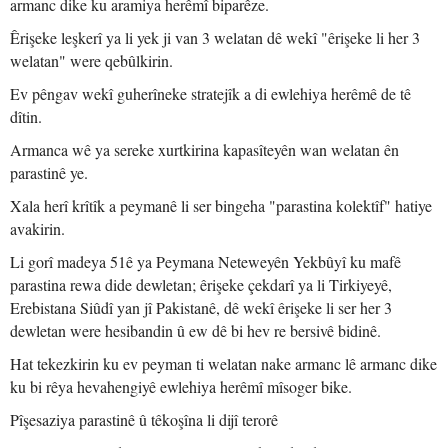
armanc dike ku aramiya herêmî biparêze.
Êrişeke leşkerî ya li yek ji van 3 welatan dê wekî "êrişeke li her 3
welatan" were qebûlkirin.
Ev pêngav wekî guherîneke stratejîk a di ewlehiya herêmê de tê
dîtin.
Armanca wê ya sereke xurtkirina kapasîteyên wan welatan ên
parastinê ye.
Xala herî krîtîk a peymanê li ser bingeha "parastina kolektîf" hatiye
avakirin.
Li gorî madeya 51ê ya Peymana Neteweyên Yekbûyî ku mafê
parastina rewa dide dewletan; êrişeke çekdarî ya li Tirkiyeyê,
Erebistana Siûdî yan jî Pakistanê, dê wekî êrişeke li ser her 3
dewletan were hesibandin û ew dê bi hev re bersivê bidinê.
Hat tekezkirin ku ev peyman ti welatan nake armanc lê armanc dike
ku bi rêya hevahengiyê ewlehiya herêmî mîsoger bike.
Pîşesaziya parastinê û têkoşîna li dijî terorê