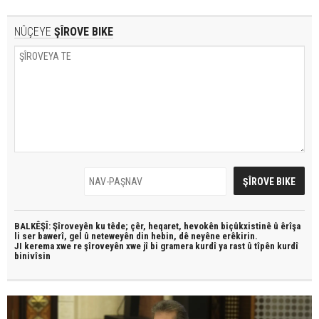
NÛÇEYE
ŞÎROVE BIKE
BALKÊŞÎ: Şîroveyên ku têde;
çêr, heqaret, hevokên biçûkxistinê û êrîşa
li ser bawerî, gel û neteweyên din hebin,
dê neyêne erêkirin.
JI kerema xwe re şîroveyên xwe jî bi
gramera kurdî
ya rast û
tîpên kurdî
binivîsin