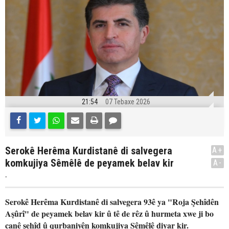
21:54
07 Tebaxe 2026
Serokê Herêma Kurdistanê di salvegera
A+
komkujiya Sêmêlê de peyamek belav kir
A-
.
Serokê Herêma Kurdistanê di salvegera 93ê ya "Roja Şehîdên
Aşûrî" de peyamek belav kir û tê de rêz û hurmeta xwe ji bo
canê şehîd û qurbaniyên komkujiya Sêmêlê diyar kir.