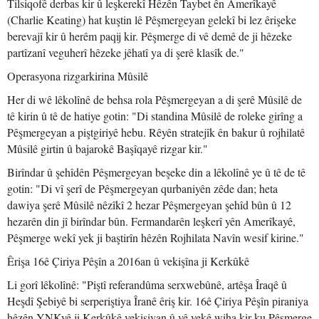
Tilsiqofê derbas kir û leşkerekî Hêzên Taybet ên Amerîkayê
(Charlie Keating) hat kuştin lê Pêşmergeyan gelekî bi lez êrişeke
berevajî kir û herêm paqij kir. Pêşmerge di vê demê de ji hêzeke
partîzanî veguherî hêzeke jêhatî ya di şerê klasîk de."
Operasyona rizgarkirina Mûsilê
Her di wê lêkolînê de behsa rola Pêşmergeyan a di şerê Mûsilê de
tê kirin û tê de hatiye gotin: "Di standina Mûsilê de roleke girîng a
Pêşmergeyan a piştgiriyê hebu. Rêyên stratejîk ên bakur û rojhilatê
Mûsilê girtin û bajarokê Başîqayê rizgar kir."
Birîndar û şehîdên Pêşmergeyan beşeke din a lêkolînê ye û tê de tê
gotin: "Di vî şerî de Pêşmergeyan qurbaniyên zêde dan; heta
dawiya şerê Mûsilê nêzîkî 2 hezar Pêşmergeyan şehîd bûn û 12
hezarên din jî birîndar bûn. Fermandarên leşkerî yên Amerîkayê,
Pêşmerge wekî yek ji baştirîn hêzên Rojhilata Navîn wesif kirine."
Êrişa 16ê Çiriya Pêşîn a 2016an û vekişîna ji Kerkûkê
Li gorî lêkolînê: "Piştî referandûma serxwebûnê, artêşa Îraqê û
Heşdî Şebiyê bi serperiştiya Îranê êriş kir. 16ê Çiriya Pêşîn piraniya
hêzên YNKyê ji Kerkûkê vekişiyan û vê yekê wiha kir ku Pêşmerge