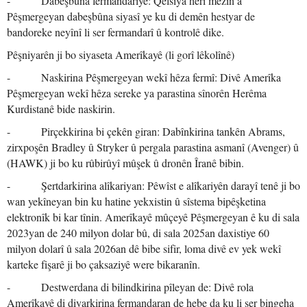
- Dabeşbûna fermandariyê: Qelsiya herî mezin a
Pêşmergeyan dabeşbûna siyasî ye ku di demên hestyar de
bandoreke neyînî li ser fermandarî û kontrolê dike.
Pêşniyarên ji bo siyaseta Amerîkayê (li gorî lêkolînê)
- Naskirina Pêşmergeyan wekî hêza fermî: Divê Amerîka
Pêşmergeyan wekî hêza sereke ya parastina sînorên Herêma
Kurdistanê bide naskirin.
- Pirçekkirina bi çekên giran: Dabînkirina tankên Abrams,
zirxpoşên Bradley û Stryker û pergala parastina asmanî (Avenger) û
(HAWK) ji bo ku rûbirûyî mûşek û dronên Îranê bibin.
- Şertdarkirina alîkariyan: Pêwîst e alîkariyên darayî tenê ji bo
wan yekîneyan bin ku hatine yekxistin û sîstema bipêşketina
elektronîk bi kar tînin. Amerîkayê mûçeyê Pêşmergeyan ê ku di sala
2023yan de 240 milyon dolar bû, di sala 2025an daxistiye 60
milyon dolarî û sala 2026an dê bibe sifir, loma divê ev yek wekî
karteke fişarê ji bo çaksaziyê were bikaranîn.
- Destwerdana di bilindkirina pîleyan de: Divê rola
Amerîkayê di diyarkirina fermandaran de hebe da ku li ser bingeha