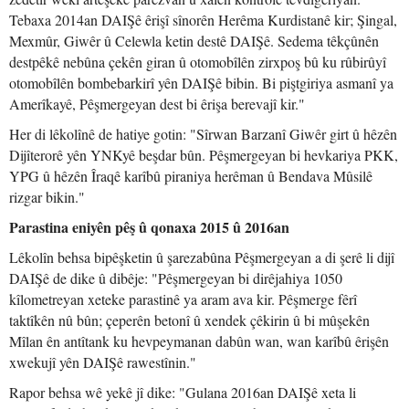
Tebaxa 2014an DAIŞê êrişî sînorên Herêma Kurdistanê kir; Şingal,
Mexmûr, Giwêr û Celewla ketin destê DAIŞê. Sedema têkçûnên
destpêkê nebûna çekên giran û otomobîlên zirxpoş bû ku rûbirûyî
otomobîlên bombebarkirî yên DAIŞê bibin. Bi piştgiriya asmanî ya
Amerîkayê, Pêşmergeyan dest bi êrişa berevajî kir."
Her di lêkolînê de hatiye gotin: "Sîrwan Barzanî Giwêr girt û hêzên
Dijîterorê yên YNKyê beşdar bûn. Pêşmergeyan bi hevkariya PKK,
YPG û hêzên Îraqê karîbû piraniya herêman û Bendava Mûsilê
rizgar bikin."
Parastina eniyên pêş û qonaxa 2015 û 2016an
Lêkolîn behsa bipêşketin û şarezabûna Pêşmergeyan a di şerê li dijî
DAIŞê de dike û dibêje: "Pêşmergeyan bi dirêjahiya 1050
kîlometreyan xeteke parastinê ya aram ava kir. Pêşmerge fêrî
taktîkên nû bûn; çeperên betonî û xendek çêkirin û bi mûşekên
Mîlan ên antîtank ku hevpeymanan dabûn wan, wan karîbû êrişên
xwekujî yên DAIŞê rawestînin."
Rapor behsa wê yekê jî dike: "Gulana 2016an DAIŞê xeta li