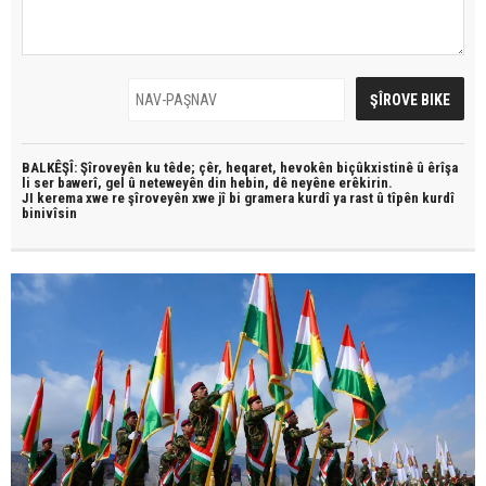
BALKÊŞÎ: Şîroveyên ku têde;
çêr, heqaret, hevokên biçûkxistinê û êrîşa
li ser bawerî, gel û neteweyên din hebin,
dê neyêne erêkirin.
JI kerema xwe re şîroveyên xwe jî bi
gramera kurdî
ya rast û
tîpên kurdî
binivîsin