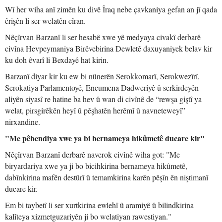
Wî her wiha anî zimên ku divê Îraq nebe çavkaniya gefan an jî qada
êrişên li ser welatên cîran.
Nêçîrvan Barzanî li ser hesabê xwe yê medyaya civakî derbarê
civîna Hevpeymaniya Birêvebirina Dewletê daxuyaniyek belav kir
ku doh êvarî li Bexdayê hat kirin.
Barzanî diyar kir ku ew bi nûnerên Serokkomarî, Serokwezîrî,
Serokatiya Parlamentoyê, Encumena Dadweriyê û serkirdeyên
aliyên siyasî re hatine ba hev û wan di civînê de “rewşa giştî ya
welat, pirsgirêkên heyî û pêşhatên herêmî û navneteweyî”
nirxandine.
"Me pêbendiya xwe ya bi bernameya hikûmetê ducare kir"
Nêçîrvan Barzanî derbarê naverok civînê wiha got: "Me
biryardariya xwe ya ji bo bicihkirina bernameya hikûmetê,
dabînkirina mafên destûrî û temamkirina karên pêşîn ên niştimanî
ducare kir.
Em bi taybetî li ser xurtkirina ewlehî û aramiyê û bilindkirina
kalîteya xizmetguzariyên ji bo welatiyan rawestiyan."