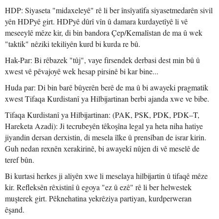
HDP: Siyaseta "midaxeleyê" rê li ber însîyatîfa siyasetmedarên sivil
yên HDPyê girt. HDPyê dûrî vîn û damara kurdayetîyê li vê
meseeylê mêze kir, di bin bandora Çep/Kemalîstan de ma û wek
"taktik" nêziki tekiliyên kurd bi kurda re bû.
Hak-Par: Bi rêbazek "tûj", vaye firsendek derbasi dest min bû û
xwest vê pêvajoyê wek hesap pirsinê bi kar bine...
Huda par: Di bin barê bûyerên berê de ma û bi awayeki pragmatik
xwest Tifaqa Kurdistanî ya Hilbijartinan berbi ajanda xwe ve bibe.
Tifaqa Kurdistanî ya Hilbijartinan: (PAK, PSK, PDK, PDK–T,
Hareketa Azadi): Ji tecrubeyên têkoşîna legal ya heta niha hatiye
jiyandin dersan derxistin, di mesela îlke û prensîban de israr kirin.
Guh nedan rexnên xerakirinê, bi awayekî nûjen di vê meselê de
teref bûn.
Bi kurtasi herkes ji aliyên xwe li meselaya hilbijartin û tifaqê mêze
kir. Refleksên rêxistinî û egoya "ez û ezê" rê li ber helwestek
muşterek girt. Pêknehatina yekrêziya partiyan, kurdperweran
êşand.