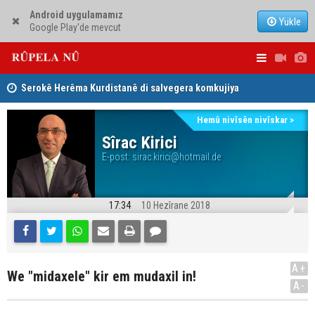
Android uygulamamız
Yükle
Google Play'de mevcut
Serokê Herêma Kurdistanê di salvegera komkujiya
Sêmêlê de peyamek belav kir
Lêkolîna n
Tirkiye, Pakistan û Erebistana Siûdî ‘Peymana Mekeyê’
girîng e û 
Hemû nivîsên nivîskar >
îmze kir
Sîrac Kirici
E-post:
sirac.kirici@hotmail.de
17:34
10 Hezîrane 2018
A+
We "midaxele" kir em mudaxil in!
A-