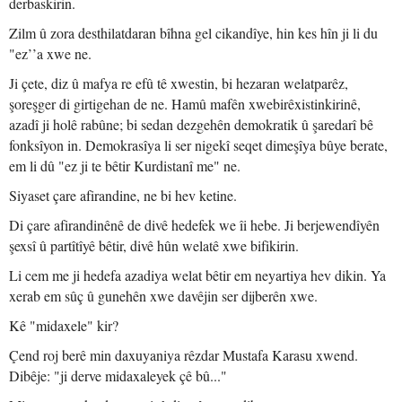
derbaskirin.
Zilm û zora desthilatdaran bîhna gel cikandîye, hin kes hîn ji li du
"ez’’a xwe ne.
Ji çete, diz û mafya re efû tê xwestin, bi hezaran welatparêz,
şoreşger di girtigehan de ne. Hamû mafên xwebirêxistinkirinê,
azadî ji holê rabûne; bi sedan dezgehên demokratik û şaredarî bê
fonksîyon in. Demokrasîya li ser nigekî seqet dimeşîya bûye berate,
em li dû "ez ji te bêtir Kurdistanî me" ne.
Siyaset çare afirandine, ne bi hev ketine.
Di çare afirandinênê de divê hedefek we îi hebe. Ji berjewendîyên
şexsî û partîtîyê bêtir, divê hûn welatê xwe bifikirin.
Li cem me ji hedefa azadiya welat bêtir em neyartiya hev dikin. Ya
xerab em sûç û gunehên xwe davêjin ser dijberên xwe.
Kê "midaxele" kir?
Çend roj berê min daxuyaniya rêzdar Mustafa Karasu xwend.
Dibêje: "ji derve midaxaleyek çê bû..."