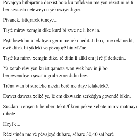
Pêvajoya hilbijartinê derxist holê ku refleksên me yên rêxistinî rê li
ber siyaseta neteweyî û yêkrêziyê digre.
Pîvanek, istiqrarek tuneye...
Tiştê mirov xemgin dike kurd bi xwe ne li hev in.
Piştî hewldan û têkiliyên germ me rêkî nedit. Ji bo çi me rêkî nedit,
ewê dîrok bi şiklekî vê pêvajoyê binivîsîne.
Tiştê ku mirov xemgin dike, rê ditin li alikî em ji rê jî derketin..
Ya xerab rêwîyên ku istiqameta wan wek hev in ji bo
berjewendîyên şexsî û grûbî zorê didin hev.
Trêna wan bi sureteke mezin berê me daye felaketekê.
Dawet daweta xelkê ye, lê em dixwazin serkêşîya govendê bikin.
Sûcdarî û êrîşên li hemberi têkilî/fikrên pêkve xebatê mirov matmayi
dihêle.
Heyf e...
Rêxistinên me vê pêvajoyê dubare, sêbare 30,40 sal berê