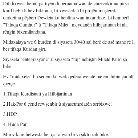
Dil dixwest hemû partiyên di bernama wan de careserkirina pirsa
kurd hebû li hev bikirana, bi xwestek û bi projên muşterek
derketina pêşberî Dewleta ku hebûna wan inkar dike. Li hemberî
"Tifaqa Cumhur" û "Tifaqa Milet" meydanên hilbijartinan bi ala
rêngin bixemilandana.
Midaxalaya we û kurdên di siyaseta 30/40 sal berê de asê mane rê li
ber tifaqa Kurdan girt.
Siyaseta "entegrasyonê" û siyaseta "tûj" nehiştin Miletê Kurd şa
bibe.
Ev "midaxele" bu sedem ku wek qedera welatê me em bibin çar alî
/perçe.
1.Tifaqa Kurdistanî ya Hilbijartinan
2.Hak-Par û çend rewşenbir û siyasetmedarên serbixwe.
3.HDP
4. Huda Par
Mirov kare helwesta her çar aliyan bi vi şikli îzah bike.