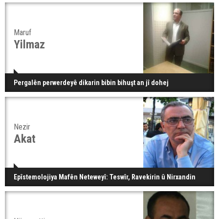
Maruf
Yilmaz
Pergalên perwerdeyê dikarin bibin bihuşt an jî dohej
Nezir
Akat
Epîstemolojiya Mafên Neteweyî: Teswîr, Ravekirin û Nirxandin