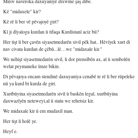
Mirov naveroka daxuyaniyê dixwîne şaş dibe.
Kê "midaxele" kir?
Kê rê li ber vê pêvajoyê girt?
Kî ji dîyaloga kurdan û tifaqa Kurdistanî aciz bû?
Her tişt li ber çavên siyasetmedarên sivil pêk hat.. Hêvîyek xurt di
nav civata kurdan de çêbû...lê…we "midaxale kir."
We nehişt siyasetmedarên sivil, li dor prensîbên ax, al û sembolên
welat peymaneke îmze bikin.
Di pêvajoya encam stendinê daxuyaniya cenabê te rê li ber rûpeleke
nû ya kurd bi kurda de girt.
Xurtbûyina siyasetmedarên sivil û baskên legal, xurtbûyina
daxwazîyên neteweyi,al û statu we rehetsiz kir.
We midaxale kir û em mudaxîl man.
Her tişt li holê ye.
Heyf e.