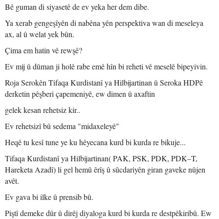
Bê guman di siyasetê de ev yeka her dem dibe.
Ya xerab gengeşîyên di nabêna yên perspektiva wan di meseleya
ax, al û welat yek bûn.
Çima em hatin vê rewşê?
Ev mij û dûman ji holê rabe emê hîn bi reheti vê meselê bipeyivin.
Roja Serokên Tifaqa Kurdistanî ya Hilbijartinan û Seroka HDPê
derketin pêşberi çapemeniyê, ew dimen û axaftin
gelek kesan rehetsiz kir..
Ev rehetsizî bû sedema "midaxeleyê"
Heqê tu kesî tune ye ku hêyecana kurd bi kurda re bikuje...
Tifaqa Kurdistanî ya Hilbijartinan( PAK, PSK, PDK, PDK–T,
Hareketa Azadî) li gel hemû êrîş û sûcdariyên giran gaveke nûjen
avêt.
Ev gava bi ilke û prensib bû.
Piştî demeke dûr û dirêj diyaloga kurd bi kurda re destpêkiribû. Ew