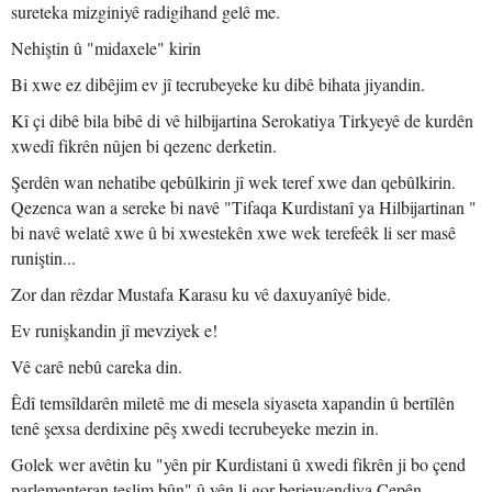
sureteka mizginiyê radigihand gelê me.
Nehiştin û "midaxele" kirin
Bi xwe ez dibêjim ev jî tecrubeyeke ku dibê bihata jiyandin.
Kî çi dibê bila bibê di vê hilbijartina Serokatiya Tirkyeyê de kurdên
xwedî fikrên nûjen bi qezenc derketin.
Şerdên wan nehatibe qebûlkirin jî wek teref xwe dan qebûlkirin.
Qezenca wan a sereke bi navê "Tifaqa Kurdistanî ya Hilbijartinan "
bi navê welatê xwe û bi xwestekên xwe wek terefeêk li ser masê
runiştin...
Zor dan rêzdar Mustafa Karasu ku vê daxuyanîyê bide.
Ev runişkandin jî mevziyek e!
Vê carê nebû careka din.
Êdî temsîldarên miletê me di mesela siyaseta xapandin û bertîlên
tenê şexsa derdixine pêş xwedi tecrubeyeke mezin in.
Golek wer avêtin ku "yên pir Kurdistani û xwedi fikrên ji bo çend
parlementeran teslim bûn" û yên li gor berjewendiya Cepên