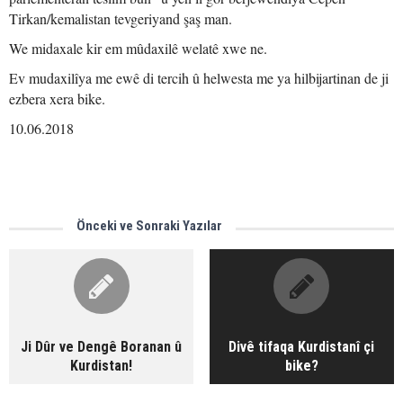
Tirkan/kemalistan tevgeriyand şaş man.
We midaxale kir em mûdaxilê welatê xwe ne.
Ev mudaxilîya me ewê di tercih û helwesta me ya hilbijartinan de ji
ezbera xera bike.
10.06.2018
Önceki ve Sonraki Yazılar
Ji Dûr ve Dengê Boranan û
Divê tifaqa Kurdistanî çi
Kurdistan!
bike?