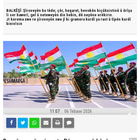
BALKÊŞÎ: Şîroveyên ku têde;
çêr, heqaret, hevokên biçûkxistinê û êrîşa
li ser bawerî, gel û neteweyên din hebin,
dê neyêne erêkirin.
JI kerema xwe re şîroveyên xwe jî bi
gramera kurdî
ya rast û
tîpên kurdî
binivîsin
11:07
06 Tebaxe 2026