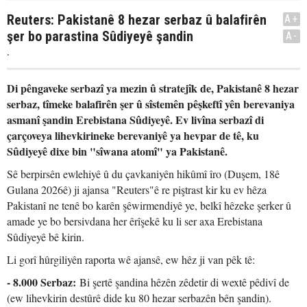
Reuters: Pakistanê 8 hezar serbaz û balafirên
A+
şer bo parastina Sûdiyeyê şandin
A-
.
Di pêngaveke serbazî ya mezin û stratejîk de, Pakistanê 8 hezar
serbaz, tîmeke balafirên şer û sîstemên pêşkeftî yên berevaniya
asmanî şandin Erebistana Sûdiyeyê. Ev livîna serbazî di
çarçoveya lihevkirineke berevaniyê ya hevpar de tê, ku
Sûdiyeyê dixe bin "sîwana atomî" ya Pakistanê.
Sê berpirsên ewlehiyê û du çavkaniyên hikûmî îro (Duşem, 18ê
Gulana 2026ê) ji ajansa "Reuters"ê re piştrast kir ku ev hêza
Pakistanî ne tenê bo karên şêwirmendiyê ye, belkî hêzeke şerker û
amade ye bo bersivdana her êrîşekê ku li ser axa Erebistana
Sûdiyeyê bê kirin.
Li gorî hûrgiliyên raporta wê ajansê, ew hêz ji van pêk tê:
- 8.000 Serbaz:
Bi şertê şandina hêzên zêdetir di wextê pêdivî de
(ew lihevkirin destûrê dide ku 80 hezar serbazên bên şandin).