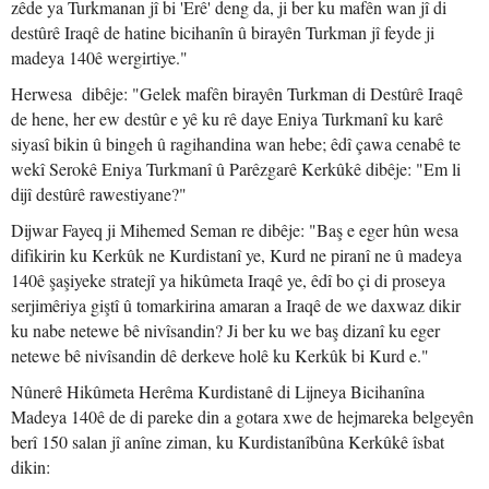
zêde ya Turkmanan jî bi 'Erê' deng da, ji ber ku mafên wan jî di
destûrê Iraqê de hatine bicihanîn û birayên Turkman jî feyde ji
madeya 140ê wergirtiye."
Herwesa dibêje: "Gelek mafên birayên Turkman di Destûrê Iraqê
de hene, her ew destûr e yê ku rê daye Eniya Turkmanî ku karê
siyasî bikin û bingeh û ragihandina wan hebe; êdî çawa cenabê te
wekî Serokê Eniya Turkmanî û Parêzgarê Kerkûkê dibêje: "Em li
dijî destûrê rawestiyane?"
Dijwar Fayeq ji Mihemed Seman re dibêje: "Baş e eger hûn wesa
difikirin ku Kerkûk ne Kurdistanî ye, Kurd ne piranî ne û madeya
140ê şaşiyeke stratejî ya hikûmeta Iraqê ye, êdî bo çi di proseya
serjimêriya giştî û tomarkirina amaran a Iraqê de we daxwaz dikir
ku nabe netewe bê nivîsandin? Ji ber ku we baş dizanî ku eger
netewe bê nivîsandin dê derkeve holê ku Kerkûk bi Kurd e."
Nûnerê Hikûmeta Herêma Kurdistanê di Lijneya Bicihanîna
Madeya 140ê de di pareke din a gotara xwe de hejmareka belgeyên
berî 150 salan jî anîne ziman, ku Kurdistanîbûna Kerkûkê îsbat
dikin: