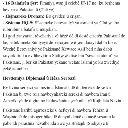
- 16 Balafirên Şer:
Piraniya wan ji celebê JF-17 ne (ku berhema
hevpar a Pakistan û Çînê ye).
- Hejmareke Dronan:
Bo çavdêrî û êrîşan.
- Sîstema HQ-9:
Sîstemeke berevaniyê ya asmanî ya Çînî ye, bo
rûbirûbûna balafir û mûşekan.
Li gorî zanyaran, rêveberiya vê hêzê dê di destê efserên Pakistanî de
be, lê hikûmeta Sûdiyeyê dê xerciyên wê yên darayî dabîn bike.
Wezîrê Berevaniyê yê Pakistanê Xewace Asif berî niha dabû
xuyarkirin ku ev lihevkirin Sûdiyeyê dixe bin "sîwana atomî" ya
Pakistanê, ji ber ku Pakistan yekane welatê Îslamî ye ku xwediyê
çekê atomî be.
Hevdemiya Dîplomasî û Hêza Serbazî
Ev livîna serbazî ya mezin a Îslamabadê di demekê de ye ku
Pakistan bi xwe rola navbeynkarekî serekî di navbera Îran û
Amerîkayê de digire bo bi dawîanîna şerê niha yê Rojhilata Navîn.
Pakistanê karîbû agirbesteke 6 hefteyî di navbera Tehran û
Waşintonê de misoger bike, lê di eynî demê de nayê veşartin ku
pabendî parastina hevalbenda xwe ya stratejîk (Sûdiye) e li