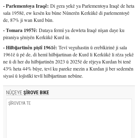
- Parlementoya Iraqê:
Di gera yekê ya Parlementoya Iraqê de heta
sala 1958ê, ew kesên ku bûne Nûnerên Kerkûkê di parlementoyê
de, 87% ji wan Kurd bûn.
- Tomara 1957ê:
Dataya fermî ya dewleta Iraqê nîşan daye ku
piraniya şêniyên Kerkûkê Kurd in.
- Hilbijartinên piştî 1961ê:
Tevî veguhastin û erebîkirinê ji sala
1961ê û pê de, di hemî hilbijartinan de Kurd li Kerkûkê li rêza yekê
ne û di her du hilbijartinên 2023 û 2025ê de rêjeya Kurdan bi tenê
43% heta 44% bûye, tevî ku pareke mezin a Kurdan ji ber sedemên
siyasî û lojîstîkî tevlî hilbijartinan nebûne.
NÛÇEYE
ŞÎROVE BIKE