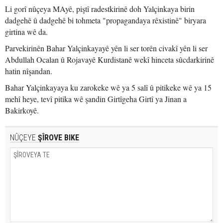
Li gorî nûçeya MAyê, piştî radestkirinê doh Yalçinkaya birin
dadgehê û dadgehê bi tohmeta "propagandaya rêxistinê" biryara
girtina wê da.
Parvekirinên Bahar Yalçinkayayê yên li ser torên civakî yên li ser
Abdullah Ocalan û Rojavayê Kurdistanê wekî hinceta sûcdarkirinê
hatin nîşandan.
Bahar Yalçinkayaya ku zarokeke wê ya 5 salî û pitikeke wê ya 15
mehî heye, tevî pitika wê şandin Girtîgeha Girtî ya Jinan a
Bakirkoyê.
NÛÇEYE
ŞÎROVE BIKE