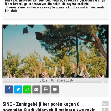
BALKÊŞÎ: Şîroveyên ku têde;
çêr, heqaret, hevokên biçûkxistinê û êrîşa
li ser bawerî, gel û neteweyên din hebin,
dê neyêne erêkirin.
JI kerema xwe re şîroveyên xwe jî bi
gramera kurdî
ya rast û
tîpên kurdî
binivîsin
09:39
07 Tebaxe 2026
SINE - Zanîngehê ji ber porên keçan û
A+
govendên Kurdî vîdeoyek ji malpera xwe rakir
A-