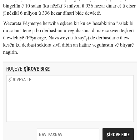
bingehîn ê 10 salan (ku nêzîkî 3 mîlyon û 936 hezar dînar e) û efser
jî nêzîkî 6 mîlyon û 336 hezar dînarî bide dewletê.
Wezareta Pêşmerge herwiha eşkere kir ku ev hesabkirina "salek bi
du salan" tenê ji bo derbasbûn û veguhastina di nav saziyên leşkerî
û ewlehiyê (Pêşmerge, Navxweyî û Asayîş) de derbasdar e û ew
kesên ku derbasî sektora sivîl dibin an hatine veguhastin vê biryarê
nagirin.
NÛÇEYE
ŞÎROVE BIKE