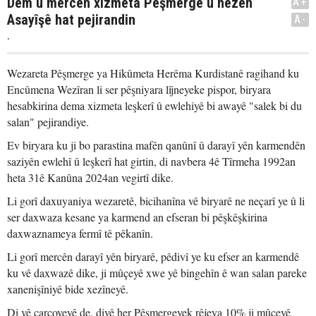
Dem û mercên xizmeta Pêşmerge û hêzên
A+
Asayîşê hat pejirandin
A-
.
Wezareta Pêşmerge ya Hikûmeta Herêma Kurdistanê ragihand ku
Encûmena Wezîran li ser pêşniyara lîjneyeke pispor, biryara
hesabkirina dema xizmeta leşkerî û ewlehiyê bi awayê "salek bi du
salan" pejirandiye.
Ev biryara ku ji bo parastina mafên qanûnî û darayî yên karmendên
saziyên ewlehî û leşkerî hat girtin, di navbera 4ê Tîrmeha 1992an
heta 31ê Kanûna 2024an vegirtî dike.
Li gorî daxuyaniya wezaretê, bicihanîna vê biryarê ne neçarî ye û li
ser daxwaza kesane ya karmend an efseran bi pêşkêşkirina
daxwaznameya fermî tê pêkanîn.
Li gorî mercên darayî yên biryarê, pêdivî ye ku efser an karmendê
ku vê daxwazê dike, ji mûçeyê xwe yê bingehîn ê wan salan pareke
xanenişîniyê bide xezîneyê.
Di vê çarçoveyê de, divê her Pêşmergeyek rêjeya 10% ji mûçeyê