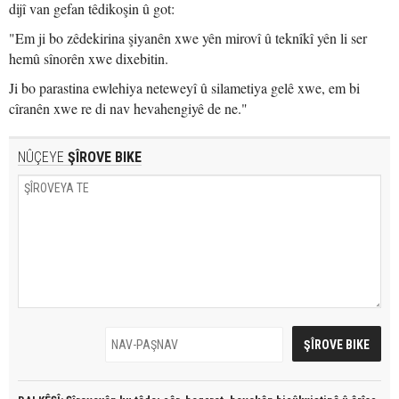
dijî van gefan têdikoşin û got:
"Em ji bo zêdekirina şiyanên xwe yên mirovî û teknîkî yên li ser
hemû sînorên xwe dixebitin.
Ji bo parastina ewlehiya neteweyî û silametiya gelê xwe, em bi
cîranên xwe re di nav hevahengiyê de ne."
NÛÇEYE
ŞÎROVE BIKE