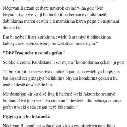
Nêçîrvan Barzanî derbarê naverok civînê wiha got: "Me
biryardariya xwe ya ji bo bicihkirina bernameya hikûmetê,
dabînkirina mafên destûrî û temamkirina karên pêşîn ên niştimanî
ducare kir.
Em bi taybetî li ser xurtkirina ewlehî û aramiyê û bilindkirina
kalîteya xizmetguzariyên ji bo welatiyan rawestiyan."
"Divê Îraq nebe navenda gefan"
Serokê Herêma Kurdistanê li ser mijara "kontrolkirina çekan" jî got:
"Ji bo xurtkirina serweriya qanûnê û parastina ewlehiya Îraqê, me
bal kişand ser girîngiya bicihkirina biryara komkirina çekan a ku
tenê di destê dewletê de bin.
Me destnîşan kir ku divê Îraq li herêmê wekî faktoreke aramiyê
bimîne. Divê ji bo welatên cîran an jî dewletên din nebe çavkaniya
gefan û wekî qada êrişan neyê bikaranîn."
Piştgiriya ji bo hikûmetê
Nêçîrvan Barzanî her wiha diyar kir ku ew piştgiriya tam didin