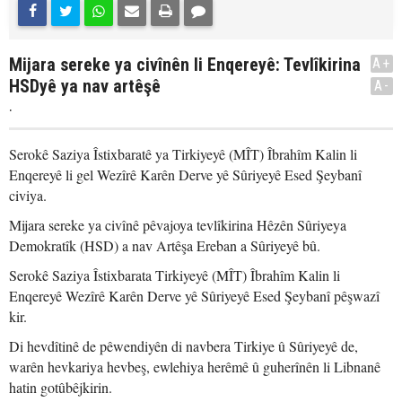
Mijara sereke ya civînên li Enqereyê: Tevlîkirina
A+
HSDyê ya nav artêşê
A-
.
Serokê Saziya Îstixbaratê ya Tirkiyeyê (MÎT) Îbrahîm Kalin li
Enqereyê li gel Wezîrê Karên Derve yê Sûriyeyê Esed Şeybanî
civiya.
Mijara sereke ya civînê pêvajoya tevlîkirina Hêzên Sûriyeya
Demokratîk (HSD) a nav Artêşa Ereban a Sûriyeyê bû.
Serokê Saziya Îstixbarata Tirkiyeyê (MÎT) Îbrahîm Kalin li
Enqereyê Wezîrê Karên Derve yê Sûriyeyê Esed Şeybanî pêşwazî
kir.
Di hevdîtinê de pêwendiyên di navbera Tirkiye û Sûriyeyê de,
warên hevkariya hevbeş, ewlehiya herêmê û guherînên li Libnanê
hatin gotûbêjkirin.