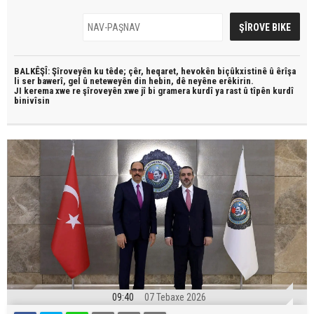
BALKÊŞÎ: Şîroveyên ku têde;
çêr, heqaret, hevokên biçûkxistinê û êrîşa
li ser bawerî, gel û neteweyên din hebin,
dê neyêne erêkirin.
JI kerema xwe re şîroveyên xwe jî bi
gramera kurdî
ya rast û
tîpên kurdî
binivîsin
09:40
07 Tebaxe 2026