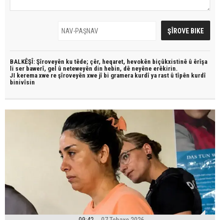
BALKÊŞÎ: Şîroveyên ku têde;
çêr, heqaret, hevokên biçûkxistinê û êrîşa
li ser bawerî, gel û neteweyên din hebin,
dê neyêne erêkirin.
JI kerema xwe re şîroveyên xwe jî bi
gramera kurdî
ya rast û
tîpên kurdî
binivîsin