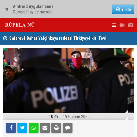
Android uygulamamız
Yükle
Google Play'de mevcut
Swîsreyê Bahar Yalçinkaya radestî Tirkiyeyê kir: Tevî
Mijara sere
pitika xwe hat girtin
ya nav artê
10:49
19 Gulane 2026