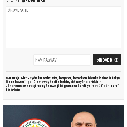
NÛÇEYE
ŞÎROVE BIKE
BALKÊŞÎ: Şîroveyên ku têde;
çêr, heqaret, hevokên biçûkxistinê û êrîşa
li ser bawerî, gel û neteweyên din hebin,
dê neyêne erêkirin.
JI kerema xwe re şîroveyên xwe jî bi
gramera kurdî
ya rast û
tîpên kurdî
binivîsin