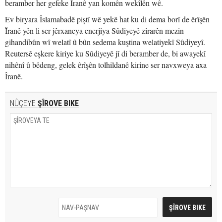
beramber her gefeke Îranê yan komên wekîlên wê.
Ev biryara Îslamabadê piştî wê yekê hat ku di dema borî de êrîşên
Îranê yên li ser jêrxaneya enerjiya Sûdiyeyê zirarên mezin
gihandibûn wî welatî û bûn sedema kuştina welatiyekî Sûdiyeyî.
Reutersê eşkere kiriye ku Sûdiyeyê jî di beramber de, bi awayekî
nihênî û bêdeng, gelek êrîşên tolhildanê kirine ser navxweya axa
Îranê.
NÛÇEYE
ŞÎROVE BIKE