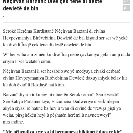
Nêçîrvan Barzanî: Divê çek tenê di destê
A+
dewletê de bin
A-
.
Serokê Herêma Kurdistanê Nêçîrvan Barzanî di civîna
Hevpeymaniya Birêvebirina Dewletê de bal kişand ser ser wê yekê
ku divê li Îraqê çek tenê di destê dewletê de bin.
Wî her wiha anî zimên ku divê Îraq nebe çavkaniya gefan an jî qada
êrişên li ser welatên cîran.
Nêçîrvan Barzanî li ser hesabê xwe yê medyaya civakî derbarê
civîna Hevpeymaniya Birêvebirina Dewletê daxuyaniyek belav kir
ku doh êvarî li Bexdayê hat kirin.
Barzanî diyar kir ku ew bi nûnerên Serokkomarî, Serokwezîrî,
Serokatiya Parlamentoyê, Encumena Dadweriyê û serkirdeyên
aliyên siyasî re hatine ba hev û wan di civînê de “rewşa giştî ya
welat, pirsgirêkên heyî û pêşhatên herêmî û navneteweyî”
nirxandine.
"Me pêbendiya xwe ya bi bernameya hikûmetê ducare kir"