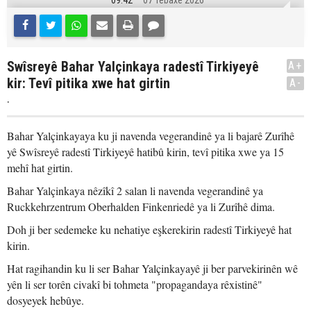
09:42
07 Tebaxe 2026
Swîsreyê Bahar Yalçinkaya radestî Tirkiyeyê
A+
kir: Tevî pitika xwe hat girtin
A-
.
Bahar Yalçinkayaya ku ji navenda vegerandinê ya li bajarê Zurîhê
yê Swîsreyê radestî Tirkiyeyê hatibû kirin, tevî pitika xwe ya 15
mehî hat girtin.
Bahar Yalçinkaya nêzîkî 2 salan li navenda vegerandinê ya
Ruckkehrzentrum Oberhalden Finkenriedê ya li Zurîhê dima.
Doh ji ber sedemeke ku nehatiye eşkerekirin radestî Tirkiyeyê hat
kirin.
Hat ragihandin ku li ser Bahar Yalçinkayayê ji ber parvekirinên wê
yên li ser torên civakî bi tohmeta "propagandaya rêxistinê"
dosyeyek hebûye.