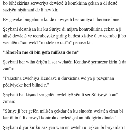
bo bihêzkirina serweriya dewletê û komkirina çekan a di destê
saziyên niştimanî de li hev kir.
Ev gaveke bingehîn e ku dê dawiyê li bêaramîya li herêmê bîne."
Şeybanî destnîşan kir ku Sûriye di mijara kontrolkirina çekan a ji
aliyê dewletê ve tecrubeyeke girîng bi dest xistiye û ev tecrube ji bo
welatên cîran wekî "modeleke rastîn" pênase kir.
"Sînorên me di bin gefa milîsan de ne"
Şeybanî her wiha êrişên li ser welatên Kendavê şermezar kirin û da
zanîn:
"Parastina ewlehiya Kendavê û dûrxistina wê ya ji pevçûnan
pêdiviyeke herî bilind e."
Şeybanî bal kişand ser gefên ewlehiyê yên li ser Sûriyeyê û anî
ziman:
"Sûriye ji ber gefên milîsên çekdar ên ku sînorên welatên cîran bi
kar tînin û li derveyî kontrola dewletê çekan hildigirin dinale."
Şeybanî diyar kir ku saziyên wan ên ewlehî û leşkerî bi biryardarî li