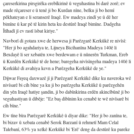
çareserkirina pirsgirêka erebîkirinê û veguhastina bi darê zorê; ev
made rêçareser e û tenê ji bo Kurdan nîne, belku ji bo hemî
pêkhateyan e li seranserê Iraqê. Ew madeya zindî ye û dê her
bimîne û kar pê tê kirin heta ku destûrê Iraqê bimîne. Dadgeha
Îtîhadî jî ev rastî îsbat kiriye."
Navborî di gotara xwe de herwesa ji Parêzgarê Kerkûkê re nivîsî:
"Her ji bo agahdariya te, Lijneya Bicihanîna Madeya 140ê li
Bexdayê li ser xebatên xwe berdewam e û nûnerên Turkman, Ereb
û Kurdên Kerkûkê tê de hene; baregeha nivîsîngeha madeya 140ê li
Kerkûkê di avahiya kevn a Parêzgeha Kerkûkê de ye."
Dijwar Fayeq daxwazê jî ji Parêzgarê Kerkûkê dike ku naveroka wê
nivîsarê bi cih bîne ya ku ji bo parêzgeha Kerkûkê û parêzgehên
din yên Iraqê hatiye şandin, ji bo dabînkirina erdên akincîbûnê ji bo
veguhastiyan û dibêje: "Ez baş dibînim ku cenabê te wê nivîsarê bi
cih bîne."
Ew tîne bîra Parêzgarê Kerkûkê û diyar dike: "Her ji bo zanîna te,
bi bizav û xebata cenabê Serok Barzanî û rehmetî Mam Celal
Talebanî, 63% ya xelkê Kerkûkê bi 'Erê' deng da destûrê ku pareke