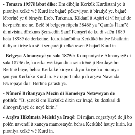
- Tomara 1957ê îsbat dike:
Em dibêjin Kerkûk Kurdistanî ye û
piraniya xelkê wê Kurd in; bajarê pêkevjiyan û biratiyê ye, bajarê
lêborînê ye û birayên Ereb, Turkman, Kildanî û Aşûrî di vî bajarî de
hevparên me ne. Belê bi belgeya rûpela 3846ê ya "Qamûs Î'lam"ê
di nivîsîna dîroknas Şemsedîn Samî Feraşerî de ku di salên 1889
heta 1898ê de derketine, Kurdistanîbûna Kerkûkê hatiye îsbatkirin
û diyar kiriye ku sê li ser çarê ji xelkê resen ê bajarî Kurd in.
- Belgeya Almanyayê ya sala 1875ê:
Kompaniyeke Almanyayê di
sala 1873ê de, ku erka wê kişandina xeta trênê ji Bexdayê bo
Berlînê bûye, behsa Kerkûkê kiriye û diyar kiriye ku piraniya
şêniyên Kerkûkê Kurd in. Ev raport niha jî di arşîva Navenda
Ewropayê de li Berlînê parastî ye.
- Nûnerê Brîtanyaya Mezin di Komeleya Neteweyan de
gotibû:
"Bi şertekî em Kerkûkê dixin ser Iraqê, ku destkarî di
dîmografyayê de neyê kirin."
- Arşîva Hikûmeta Melekî ya Iraqê:
Di mijara cografyayê de ji bo
polên navendî û xaneya mamostayên behsa Kerkûkê hatiye kirin, ku
piraniya xelkê wê Kurd in.