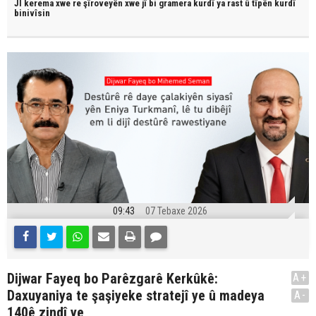
JI kerema xwe re şîroveyên xwe jî bi
gramera kurdî
ya rast û
tîpên kurdî
binivîsin
09:43
07 Tebaxe 2026
Dijwar Fayeq bo Parêzgarê Kerkûkê:
A+
Daxuyaniya te şaşiyeke stratejî ye û madeya
A-
140ê zindî ye