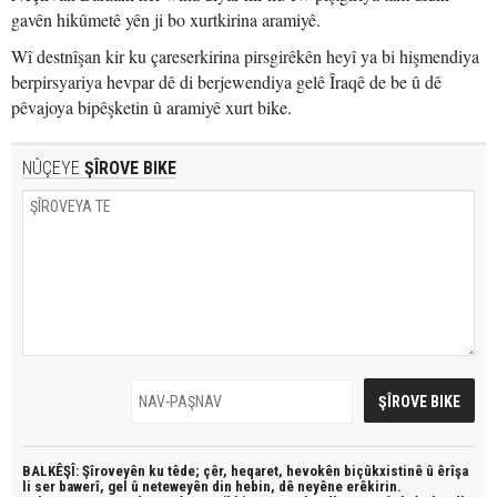
gavên hikûmetê yên ji bo xurtkirina aramiyê.
Wî destnîşan kir ku çareserkirina pirsgirêkên heyî ya bi hişmendiya
berpirsyariya hevpar dê di berjewendiya gelê Îraqê de be û dê
pêvajoya bipêşketin û aramiyê xurt bike.
NÛÇEYE
ŞÎROVE BIKE
BALKÊŞÎ: Şîroveyên ku têde;
çêr, heqaret, hevokên biçûkxistinê û êrîşa
li ser bawerî, gel û neteweyên din hebin,
dê neyêne erêkirin.