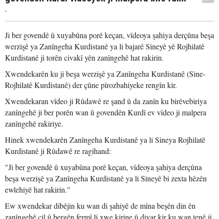
.
Ji ber govendê û xuyabûna porê keçan, vîdeoya şahiya derçûna beşa
werzişê ya Zanîngeha Kurdistanê ya li bajarê Sineyê yê Rojhilatê
Kurdistanê ji torên civakî yên zanîngehê hat rakirin.
Xwendekarên ku ji beşa werzişê ya Zanîngeha Kurdistanê (Sine-
Rojhilatê Kurdistanê) der çûne pîrozbahiyeke rengîn kir.
Xwendekaran vîdeo ji Rûdawê re şand û da zanîn ku birêvebiriya
zanîngehê ji ber porên wan û govendên Kurdî ev vîdeo ji malpera
zanîngehê rakiriye.
Hinek xwendekarên Zanîngeha Kurdistanê ya li Sineya Rojhilatê
Kurdistanê ji Rûdawê re ragihand:
"Ji ber govendê û xuyabûna porê keçan, vîdeoya şahiya derçûna
beşa werzişê ya Zanîngeha Kurdistanê ya li Sineyê bi zexta hêzên
ewlehiyê hat rakirin."
Ew xwendekar dibêjin ku wan di şahiyê de mîna beşên din ên
zanîngehê cil û bergên fermî li xwe kirine û diyar kir ku wan tenê ji