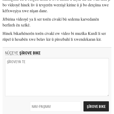
bo vîdeoyê hinek liv û tevgerên werzişê kirine û ji bo derçûna xwe
kêfxweşiya xwe nîşan dane.
Jêbirina vîdeoyê ya li ser torên civakî bû sedema karvedanên
berfireh ên xelkê.
Hinek bikarhênerên torên civakî ew vîdeo bi muzîka Kurdî li ser
rûpel û hesabên xwe belav kir û pîrozbahî li xwendekaran kir.
NÛÇEYE
ŞÎROVE BIKE