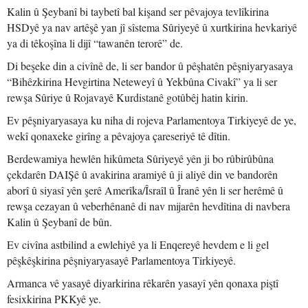
Kalin û Şeybanî bi taybetî bal kişand ser pêvajoya tevlîkirina
HSDyê ya nav artêşê yan jî sîstema Sûriyeyê û xurtkirina hevkariyê
ya di têkoşîna li dijî “tawanên terorê” de.
Di beşeke din a civînê de, li ser bandor û pêşhatên pêşniyaryasaya
“Bihêzkirina Hevgirtina Neteweyî û Yekbûna Civakî” ya li ser
rewşa Sûriye û Rojavayê Kurdistanê gotûbêj hatin kirin.
Ev pêşniyaryasaya ku niha di rojeva Parlamentoya Tirkiyeyê de ye,
wekî qonaxeke girîng a pêvajoya çareseriyê tê dîtin.
Berdewamiya hewlên hikûmeta Sûriyeyê yên ji bo rûbirûbûna
çekdarên DAIŞê û avakirina aramiyê û ji aliyê din ve bandorên
aborî û siyasî yên şerê Amerîka/Îsraîl û Îranê yên li ser herêmê û
rewşa cezayan û veberhênanê di nav mijarên hevdîtina di navbera
Kalin û Şeybanî de bûn.
Ev civîna astbilind a ewlehiyê ya li Enqereyê hevdem e li gel
pêşkêşkirina pêşniyaryasayê Parlamentoya Tirkiyeyê.
Armanca vê yasayê diyarkirina rêkarên yasayî yên qonaxa piştî
fesixkirina PKKyê ye.