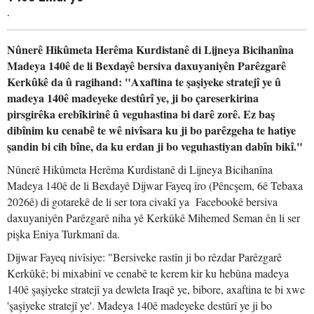
.
Nûnerê Hikûmeta Herêma Kurdistanê di Lijneya Bicihanîna
Madeya 140ê de li Bexdayê bersiva daxuyaniyên Parêzgarê
Kerkûkê da û ragihand: "Axaftina te şaşiyeke stratejî ye û
madeya 140ê madeyeke destûrî ye, ji bo çareserkirina
pirsgirêka erebîkirinê û veguhastina bi darê zorê. Ez baş
dibînim ku cenabê te wê nivîsara ku ji bo parêzgeha te hatiye
şandin bi cih bîne, da ku erdan ji bo veguhastiyan dabîn bikî."
Nûnerê Hikûmeta Herêma Kurdistanê di Lijneya Bicihanîna
Madeya 140ê de li Bexdayê Dijwar Fayeq îro (Pêncşem, 6ê Tebaxa
2026ê) di gotarekê de li ser tora civakî ya Facebookê bersiva
daxuyaniyên Parêzgarê niha yê Kerkûkê Mihemed Seman ên li ser
pişka Eniya Turkmanî da.
Dijwar Fayeq nivîsiye: "Bersiveke rastîn ji bo rêzdar Parêzgarê
Kerkûkê; bi mixabinî ve cenabê te kerem kir ku hebûna madeya
140ê şaşiyeke stratejî ya dewleta Iraqê ye, bibore, axaftina te bi xwe
'şaşiyeke stratejî ye'. Madeya 140ê madeyeke destûrî ye ji bo