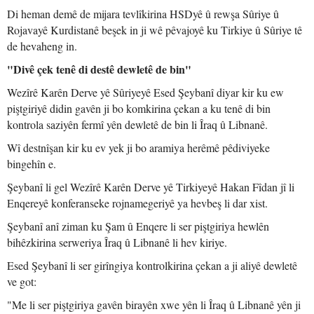
Di heman demê de mijara tevlîkirina HSDyê û rewşa Sûriye û
Rojavayê Kurdistanê beşek in ji wê pêvajoyê ku Tirkiye û Sûriye tê
de hevaheng in.
"Divê çek tenê di destê dewletê de bin"
Wezîrê Karên Derve yê Sûriyeyê Esed Şeybanî diyar kir ku ew
piştgiriyê didin gavên ji bo komkirina çekan a ku tenê di bin
kontrola saziyên fermî yên dewletê de bin li Îraq û Libnanê.
Wî destnîşan kir ku ev yek ji bo aramiya herêmê pêdiviyeke
bingehîn e.
Şeybanî li gel Wezîrê Karên Derve yê Tirkiyeyê Hakan Fîdan jî li
Enqereyê konferanseke rojnamegeriyê ya hevbeş li dar xist.
Şeybanî anî ziman ku Şam û Enqere li ser piştgiriya hewlên
bihêzkirina serweriya Îraq û Libnanê li hev kiriye.
Esed Şeybanî li ser girîngiya kontrolkirina çekan a ji aliyê dewletê
ve got:
"Me li ser piştgiriya gavên birayên xwe yên li Îraq û Libnanê yên ji