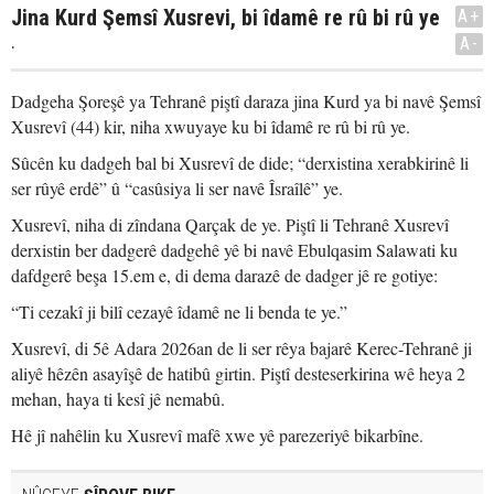
Jina Kurd Şemsî Xusrevi, bi îdamê re rû bi rû ye
A+
.
A-
Dadgeha Şoreşê ya Tehranê piştî daraza jina Kurd ya bi navê Şemsî
Xusrevî (44) kir, niha xwuyaye ku bi îdamê re rû bi rû ye.
Sûcên ku dadgeh bal bi Xusrevî de dide; “derxistina xerabkirinê li
ser rûyê erdê” û “casûsiya li ser navê Îsraîlê” ye.
Xusrevî, niha di zîndana Qarçak de ye. Piştî li Tehranê Xusrevî
derxistin ber dadgerê dadgehê yê bi navê Ebulqasim Salawati ku
dafdgerê beşa 15.em e, di dema darazê de dadger jê re gotiye:
“Ti cezakî ji bilî cezayê îdamê ne li benda te ye.”
Xusrevî, di 5ê Adara 2026an de li ser rêya bajarê Kerec-Tehranê ji
aliyê hêzên asayîşê de hatibû girtin. Piştî desteserkirina wê heya 2
mehan, haya ti kesî jê nemabû.
Hê jî nahêlin ku Xusrevî mafê xwe yê parezeriyê bikarbîne.