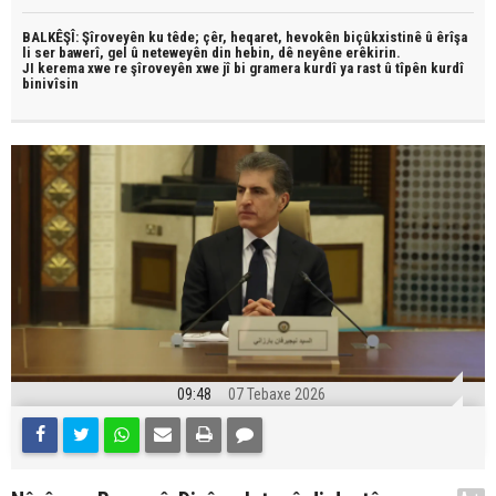
BALKÊŞÎ: Şîroveyên ku têde;
çêr, heqaret, hevokên biçûkxistinê û êrîşa
li ser bawerî, gel û neteweyên din hebin,
dê neyêne erêkirin.
JI kerema xwe re şîroveyên xwe jî bi
gramera kurdî
ya rast û
tîpên kurdî
binivîsin
09:48
07 Tebaxe 2026