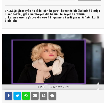
BALKÊŞÎ: Şîroveyên ku têde;
çêr, heqaret, hevokên biçûkxistinê û êrîşa
li ser bawerî, gel û neteweyên din hebin,
dê neyêne erêkirin.
JI kerema xwe re şîroveyên xwe jî bi
gramera kurdî
ya rast û
tîpên kurdî
binivîsin
11:06
06 Tebaxe 2026