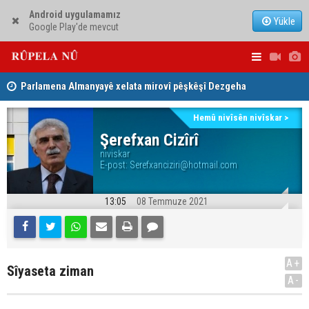
Android uygulamamız
Yükle
Google Play'de mevcut
Parlamena Almanyayê xelata mirovî pêşkêşî Dezgeha
Nêçîrvan Ba
Xêrxwaziya Barzanî kir
Hemû nivîsên nivîskar >
Dezga Giştî ya Deverên di Derveyê Kurdistanê de
Şerefxan Cizîrî
niviskar
gotinên parêzgere Kerkûkê Muhammed Saman red kir
E-post:
Serefxanciziri@hotmail.com
13:05
08 Temmuze 2021
A+
Sîyaseta ziman
A-