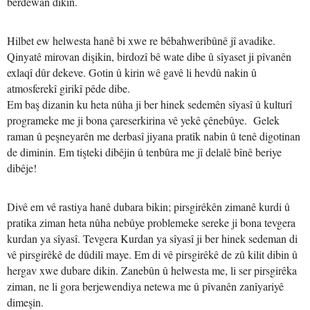
berdewan dikin.
Hilbet ew helwesta hanê bi xwe re bêbahweribûnê jî avadike.
Qinyatê mirovan dişikin, birdozî bê wate dibe û sîyaset ji pîvanên
exlaqî dûr dekeve. Gotin û kirin wê gavê li hevdû nakin û
atmosferekî girikî pêde dibe.
Em baş dizanin ku heta nûha ji ber hinek sedemên sîyasî û kulturî
programeke me ji bona çareserkirina vê yekê çênebûye. Gelek
raman û peşneyarên me derbasî jiyana pratîk nabin û tenê digotinan
de diminin. Em tişteki dibêjin û tenbûra me jî delalê bînê beriye
dibêje!
Divê em vê rastiya hanê dubara bikin; pirsgirêkên zimanê kurdi û
pratika ziman heta nûha nebûye problemeke sereke ji bona tevgera
kurdan ya sîyasî. Tevgera Kurdan ya sîyasî ji ber hinek sedeman di
vê pirsgirêkê de dûdilî maye. Em di vê pirsgirêkê de zû kilit dibin û
hergav xwe dubare dikin. Zanebûn û helwesta me, li ser pirsgirêka
ziman, ne li gora berjewendiya netewa me û pîvanên zanîyariyê
dimeşin.