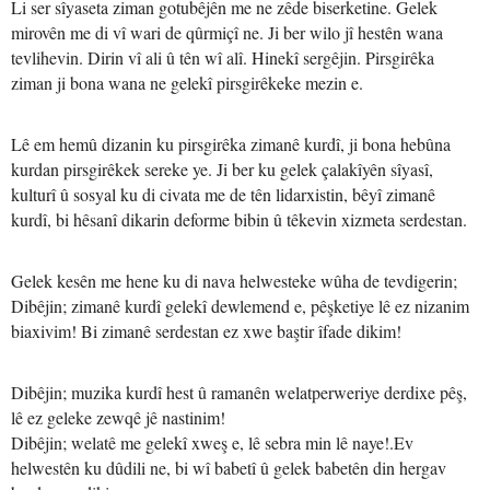
Li ser sîyaseta ziman gotubêjên me ne zêde biserketine. Gelek
mirovên me di vî wari de qûrmiçî ne. Ji ber wilo jî hestên wana
tevlihevin. Dirin vî ali û tên wî alî. Hinekî sergêjin. Pirsgirêka
ziman ji bona wana ne gelekî pirsgirêkeke mezin e.
Lê em hemû dizanin ku pirsgirêka zimanê kurdî, ji bona hebûna
kurdan pirsgirêkek sereke ye. Ji ber ku gelek çalakîyên sîyasî,
kulturî û sosyal ku di civata me de tên lidarxistin, bêyî zimanê
kurdî, bi hêsanî dikarin deforme bibin û têkevin xizmeta serdestan.
Gelek kesên me hene ku di nava helwesteke wûha de tevdigerin;
Dibêjin; zimanê kurdî gelekî dewlemend e, pêşketiye lê ez nizanim
biaxivim! Bi zimanê serdestan ez xwe baştir îfade dikim!
Dibêjin; muzika kurdî hest û ramanên welatperweriye derdixe pêş,
lê ez geleke zewqê jê nastinim!
Dibêjin; welatê me gelekî xweş e, lê sebra min lê naye!.
Ev
helwestên ku dûdili ne, bi wî babetî û gelek babetên din hergav