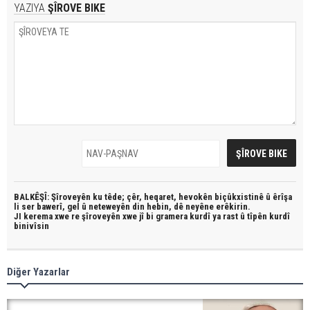
YAZIYA
ŞÎROVE BIKE
BALKÊŞÎ: Şîroveyên ku têde;
çêr, heqaret, hevokên biçûkxistinê û êrîşa
li ser bawerî, gel û neteweyên din hebin,
dê neyêne erêkirin.
JI kerema xwe re şîroveyên xwe jî bi
gramera kurdî
ya rast û
tîpên kurdî
binivîsin
Diğer Yazarlar