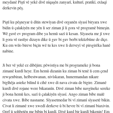
meydanê
Piştî vê yekê divê nîqaşên zanyarî, kulturî, pratikî, exlaqî
derkevin pêş.
Piştî ku pêşneyar û dîtin stewîyan divê organên sîyasî biryara xwe
bidin û çalakiyên me yên li ser ziman jî li gora vê programê bimeşin.
Wê gavê ev program dibe ya hemû sazî û kesan. Sîyaseta me jî xwe
li gora vê rastîye dizayn dike û gav bi gav berbi tekûzbûne de diçe.
Ku em wilo bireve biçin wê tu kes xwe li derveyî vê pirsgirêka hanê
nabine.
Ji ber vê yekê ez dibêjim; pêwistiya me bi programeke ji bona
zimanê kurdî heye. Em hemû dizanin ku ziman bi tenê li cem çend
rewşenbiran, helbestwanan, nivîskaran, hunermandan nikare
bigîhêja asteke bilind û cihê xwe di nava civata de bigire. Zimanê
kurdî divê rojane were bikaranîn. Divê ziman bibe navgîneke sereke
ji bona hemû kes, sazî û çalakiyên sîyasî. Ango ziman bibe malê
civata xwe. Bibe nasname. Sîyasetmedar bi vî zimanî sîyasetê bikin.
Civat li zimanê xwe xwedî derkeve û bi hevre bi vî zimanî biaxivin.
Qerf û sohbetên me bibin bi kurdî. Divê kurd bir kurdî bikenin! Em