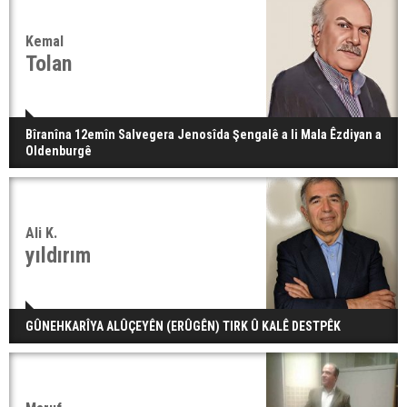
Kemal
Tolan
Bîranîna 12emîn Salvegera Jenosîda Şengalê a li Mala Êzdiyan a
Oldenburgê
Ali K.
yıldırım
GÛNEHKARÎYA ALÛÇEYÊN (ERÛGÊN) TIRK Û KALÊ DESTPÊK