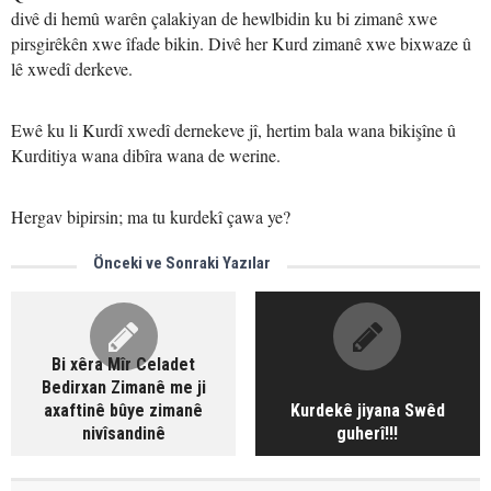
divê di hemû warên çalakiyan de hewlbidin ku bi zimanê xwe
pirsgirêkên xwe îfade bikin. Divê her Kurd zimanê xwe bixwaze û
lê xwedî derkeve.
Ewê ku li Kurdî xwedî dernekeve jî, hertim bala wana bikişîne û
Kurditiya wana dibîra wana de werine.
Hergav bipirsin; ma tu kurdekî çawa ye?
Önceki ve Sonraki Yazılar
Bi xêra Mîr Celadet
Bedirxan Zimanê me ji
axaftinê bûye zimanê
Kurdekê jiyana Swêd
nivîsandinê
guherî!!!