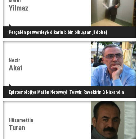
Maruf
Yilmaz
Pergalên perwerdeyê dikarin bibin bihuşt an jî dohej
Nezir
Akat
Epîstemolojiya Mafên Neteweyî: Teswîr, Ravekirin û Nirxandin
Hüsamettin
Turan