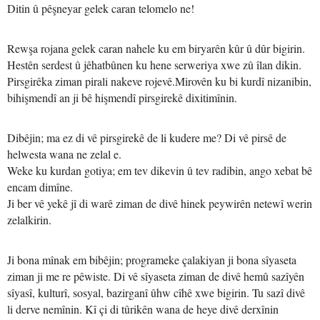
Ditin û pêşneyar gelek caran telomelo ne!
Rewşa rojana gelek caran nahele ku em biryarên kûr û dûr bigirin.
Hestên serdest û jêhatbûnen ku hene serweriya xwe zû îlan dikin.
Pirsgirêka ziman pirali nakeve rojevê.Mirovên ku bi kurdî nizanibin,
bihişmendî an ji bê hişmendî pirsgirekê dixitimînin.
Dibêjin; ma ez di vê pirsgirekê de li kudere me? Di vê pirsê de
helwesta wana ne zelal e.
Weke ku kurdan gotiya; em tev dikevin û tev radibin, ango xebat bê
encam dimîne.
Ji ber vê yekê jî di warê ziman de divê hinek peywirên netewî werin
zelalkirin.
Ji bona mînak em bibêjin; programeke çalakiyan ji bona sîyaseta
ziman ji me re pêwiste. Di vê sîyaseta ziman de divê hemû sazîyên
sîyasî, kulturî, sosyal, bazirganî ûhw cîhê xwe bigirin. Tu sazî divê
li derve nemînin. Kî çi di tûrikên wana de heye divê derxînin