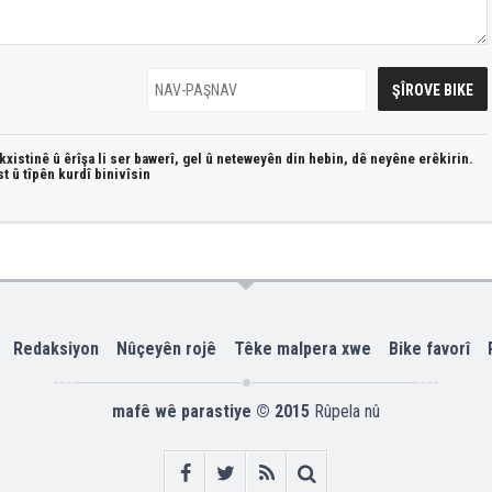
xistinê û êrîşa li ser bawerî, gel û neteweyên din hebin,
dê neyêne erêkirin.
st û
tîpên kurdî
binivîsin
Redaksiyon
Nûçeyên rojê
Têke malpera xwe
Bike favorî
mafê wê parastiye © 2015
Rûpela nû