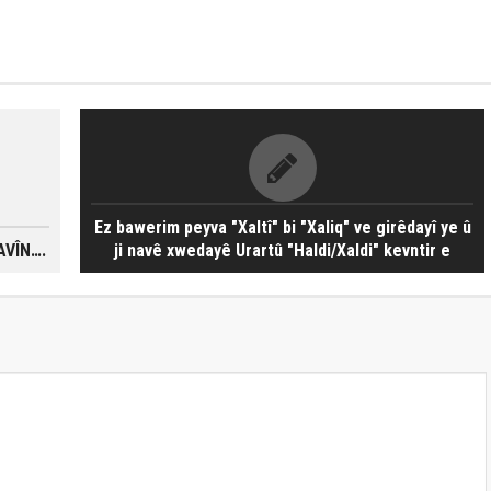
Ez bawerim peyva "Xaltî" bi "Xaliq" ve girêdayî ye û
AVÎN….
ji navê xwedayê Urartû "Haldi/Xaldi" kevntir e