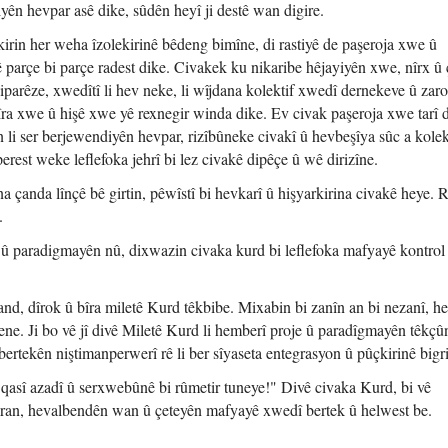
iyên hevpar asê dike, sûdên heyî ji destê wan digire.
çkirin her weha îzolekirinê bêdeng bimîne, di rastiyê de paşeroja xwe û
arçe bi parçe radest dike. Civakek ku nikaribe hêjayiyên xwe, nîrx û
iparêze, xwedîtî li hev neke, li wîjdana kolektif xwedî dernekeve û za
îra xwe û hişê xwe yê rexnegir winda dike. Ev civak paşeroja xwe tarî 
n li ser berjewendiyên hevpar, rizîbûneke civakî û hevbeşîya sûc a kolek
erest weke leflefoka jehrî bi lez civakê dipêçe û wê dirizîne.
na çanda lînçê bê girtin, pêwîstî bi hevkarî û hişyarkirina civakê heye. R
.
oje û paradigmayên nû, dixwazin civaka kurd bi leflefoka mafyayê kontrol
nd, dîrok û bîra miletê Kurd têkbibe. Mixabin bi zanîn an bi nezanî, h
ne. Ji bo vê jî divê Miletê Kurd li hemberî proje û paradîgmayên têkçû
bertekên niştimanperwerî rê li ber sîyaseta entegrasyon û pûçkirinê bigr
bi qasî azadî û serxwebûnê bi rûmetir tuneye!" Divê civaka Kurd, bi vê
eran, hevalbendên wan û çeteyên mafyayê xwedî bertek û helwest be.