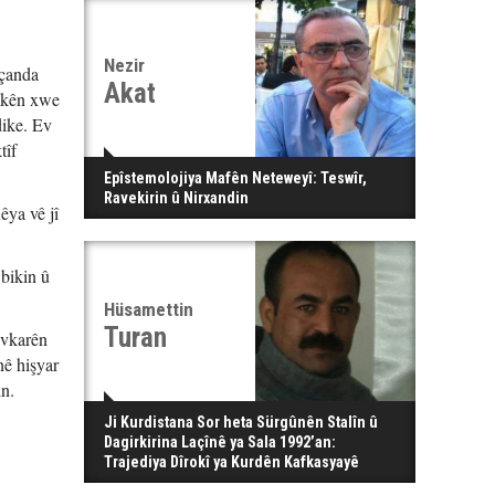
Nezir
 çanda
Akat
rokên xwe
dike. Ev
tîf
Epîstemolojiya Mafên Neteweyî: Teswîr,
Ravekirin û Nirxandin
êya vê jî
 bikin û
Hüsamettin
Turan
evkarên
nê hişyar
in.
Ji Kurdistana Sor heta Sürgûnên Stalîn û
Dagirkirina Laçînê ya Sala 1992’an:
Trajediya Dîrokî ya Kurdên Kafkasyayê