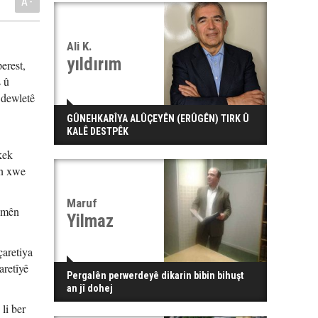
A-
Ali K.
yıldırım
erest,
s û
 dewletê
GÛNEHKARÎYA ALÛÇEYÊN (ERÛGÊN) TIRK Û
KALÊ DESTPÊK
kek
ên xwe
Maruf
komên
Yilmaz
çaretiya
aretîyê
Pergalên perwerdeyê dikarin bibin bihuşt
an jî dohej
li ber