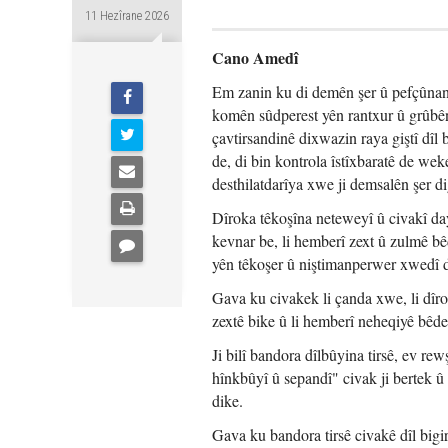
11 Hezîrane 2026
Cano Amedî
Em zanin ku di demên şer û pefçûnan 
komên sûdperest yên rantxur û grûbên 
çavtirsandinê dixwazin raya giştî dîl
de, di bin kontrola îstîxbaratê de we
desthilatdarîya xwe ji demsalên şer di
Dîroka têkoşîna neteweyî û civakî da
kevnar be, li hemberî zext û zulmê b
yên têkoşer û niştimanperwer xwedî d
Gava ku civakek li çanda xwe, li dîr
zextê bike û li hemberî neheqiyê bêden
Ji bilî bandora dîlbûyina tirsê, ev r
hînkbûyî û sepandî" civak ji bertek û
dike.
Gava ku bandora tirsê civakê dîl bigir