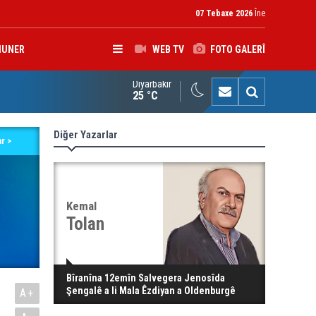
07 Tebaxe 2026
Îne
HUNER
WEB TV
FOTO GALERÎ
Diyarbakır
na Kurd Şemsî Xusrevi, bi îdamê re rû bi rû ye
25 °C
Diğer Yazarlar
r >
Kemal
Tolan
Bîranîna 12emîn Salvegera Jenosîda
Şengalê a li Mala Êzdiyan a Oldenburgê
A+