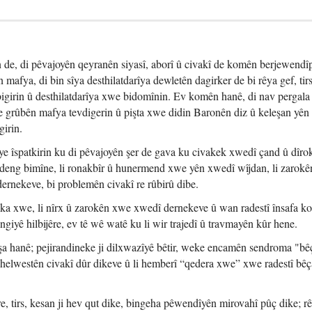
de, di pêvajoyên qeyranên siyasî, aborî û civakî de komên berjewendîp
mafya, di bin sîya desthilatdarîya dewletên dagirker de bi rêya gef, tir
 bigirin û desthilatdarîya xwe bidomînin. Ev komên hanê, di nav pergala
ke grûbên mafya tevdigerin û pişta xwe didin Baronên diz û keleşan yên
girin.
ye îspatkirin ku di pêvajoyên şer de gava ku civakek xwedî çand û dîro
êdeng bimîne, li ronakbîr û hunermend xwe yên xwedî wîjdan, li zarok
ernekeve, bi problemên civakî re rûbirû dibe.
oka xwe, li nîrx û zarokên xwe xwedî dernekeve û wan radestî însafa 
giyê hilbijêre, ev tê wê watê ku li wir trajedî û travmayên kûr hene.
ewşa hanê; pejirandineke ji dilxwazîyê bêtir, weke encamên sendroma "bê
 helwestên civakî dûr dikeve û li hemberî “qedera xwe” xwe radestî bêç
e, tirs, kesan ji hev qut dike, bingeha pêwendîyên mirovahî pûç dike; rê 