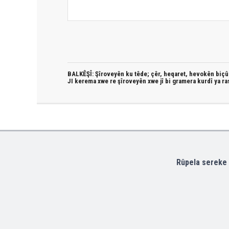
BALKÊŞÎ: Şîroveyên ku têde;
çêr, heqaret, hevokên biçûk
JI kerema xwe re şîroveyên xwe jî bi
gramera kurdî
ya ra
Rûpela sereke