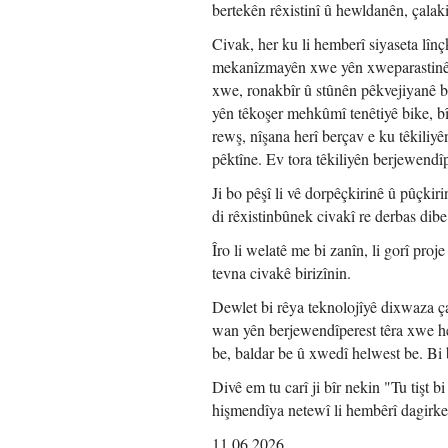
bertekên rêxistinî û hewldanên, çalak
Civak, her ku li hemberî siyaseta lîn
mekanîzmayên xwe yên xweparastinê p
xwe, ronakbîr û stûnên pêkvejiyanê b
yên têkoşer mehkûmî tenêtiyê bike, b
rewş, nîşana herî berçav e ku têkiliyê
pêktîne. Ev tora têkiliyên berjewendîp
Ji bo pêşî li vê dorpêçkirinê û pûçkiri
di rêxistinbûnek civakî re derbas dibe
Îro li welatê me bi zanîn, li gorî pr
tevna civakê birizînin.
Dewlet bi rêya teknolojîyê dixwaza ça
wan yên berjewendîperest têra xwe he
be, baldar be û xwedî helwest be. Bi 
Divê em tu carî ji bîr nekin "Tu tişt 
hişmendîya netewî li hembêrî dagirk
11.06.2026