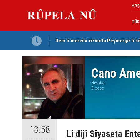
ARŞ
TÜR
Dem û mercên xizmeta Pêşmerge û hêz
Cano Ame
Nivîskar
E-post:
13:58
Li dijî Sîyaseta Ent