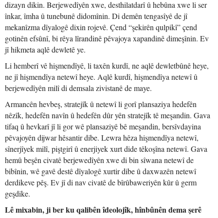
dizayn dikin. Berjewedîyên xwe, desthilatdarî û hebûna xwe li ser
înkar, îmha û tunebunê didomînin. Di demên tengasîyê de jî
mekanîzma dîyalogê dixin rojevê. Çend “şekirên qulpikî” çend
gotinên efsûnî, bi rêya lîrandinê pêvajoya xapandinê dimeşînin. Ev
jî hikmeta aqlê dewletê ye.
Li hemberî vê hişmendîyê, li taxên kurdî, ne aqlê dewletbûnê heye,
ne jî hişmendîya netewî heye. Aqlê kurdî, hişmendîya netewî û
berjewedîyên milî di demsala zivistanê de maye.
Armancên hevbeş, stratejîk û netewî li gorî plansaziya hedefên
nêzîk, hedefên navîn û hedefên dûr yên stratejîk tê meşandin. Gava
tifaq û hevkarî jî li gor wê plansaziyê bê meşandin, bersîvdayina
pêvajoyên dijwar hêsantir dibe. Lewra hêza hişmendîya netewî,
sînerjîyek milî, piştgirî û enerjiyek xurt dide têkoşîna netewî. Gava
hemû beşên civatê berjewedîyên xwe di bin sîwana netewî de
bibînin, wê gavê destê dîyalogê xurtir dibe û daxwazên netewî
derdikeve pêş. Ev jî di nav civatê de bîrûbaweriyên kûr û germ
geşdike.
Lê mixabin, ji ber ku qalibên îdeolojîk, hînbûnên dema şerê