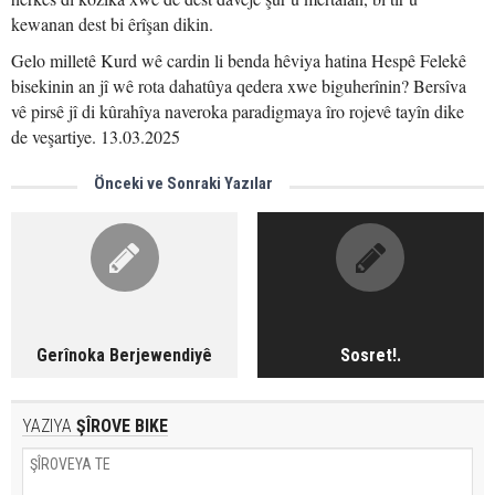
kewanan dest bi êrîşan dikin.
Gelo milletê Kurd wê cardin li benda hêviya hatina Hespê Felekê
bisekinin an jî wê rota dahatûya qedera xwe biguherînin? Bersîva
vê pirsê jî di kûrahîya naveroka paradigmaya îro rojevê tayîn dike
de veşartiye. 13.03.2025
Önceki ve Sonraki Yazılar
Gerînoka Berjewendiyê
Sosret!.
YAZIYA
ŞÎROVE BIKE