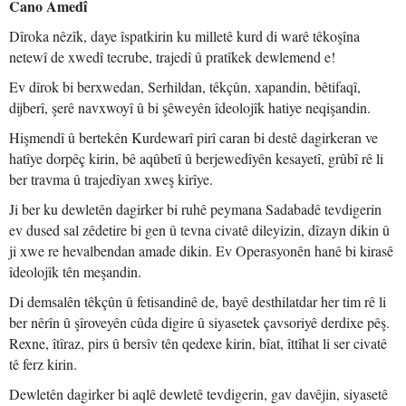
Cano Amedî
Dîroka nêzîk, daye îspatkirin ku milletê kurd di warê têkoşîna
netewî de xwedî tecrube, trajedî û pratîkek dewlemend e!
Ev dîrok bi berxwedan, Serhildan, têkçûn, xapandin, bêtifaqî,
dijberî, şerê navxwoyî û bi şêweyên îdeolojîk hatiye neqişandin.
Hişmendî û bertekên Kurdewarî pirî caran bi destê dagirkeran ve
hatîye dorpêç kirin, bê aqûbetî û berjewedîyên kesayetî, grûbî rê li
ber travma û trajedîyan xweş kirîye.
Ji ber ku dewletên dagirker bi ruhê peymana Sadabadê tevdigerin
ev dused sal zêdetire bi gen û tevna civatê dileyizin, dîzayn dikin û
ji xwe re hevalbendan amade dikin. Ev Operasyonên hanê bi kirasê
îdeolojîk tên meşandin.
Di demsalên têkçûn û fetisandinê de, bayê desthilatdar her tim rê li
ber nêrîn û şîroveyên cûda digire û siyasetek çavsoriyê derdixe pêş.
Rexne, îtîraz, pirs û bersîv tên qedexe kirin, bîat, îttîhat li ser civatê
tê ferz kirin.
Dewletên dagirker bi aqlê dewletê tevdigerin, gav davêjin, siyasetê