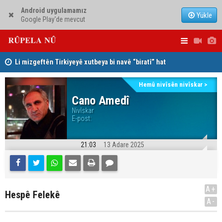
Android uygulamamız
Yükle
Google Play'de mevcut
Li mizgeftên Tirkiyeyê xutbeya bi navê “biratî” hat
Mihemed Ha
xwendin
sîstema ko
Hemû nivîsên nivîskar >
Cano Amedî
Nivîskar
E-post:
21:03
13 Adare 2025
A+
Hespê Felekê
A-