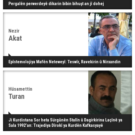
Pergalên perwerdeyê dikarin bibin bihuşt an jî dohej
Nezir
Akat
Epîstemolojiya Mafên Neteweyî: Teswîr, Ravekirin û Nirxandin
Hüsamettin
Turan
Ji Kurdistana Sor heta Sürgûnên Stalîn û Dagirkirina Laçînê ya
Sala 1992’an: Trajediya Dîrokî ya Kurdên Kafkasyayê