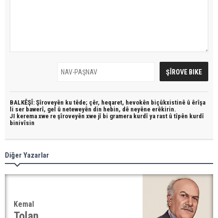
BALKÊŞÎ: Şîroveyên ku têde;
çêr, heqaret, hevokên biçûkxistinê û êrîşa
li ser bawerî, gel û neteweyên din hebin,
dê neyêne erêkirin.
JI kerema xwe re şîroveyên xwe jî bi
gramera kurdî
ya rast û
tîpên kurdî
binivîsin
Diğer Yazarlar
Kemal
Tolan