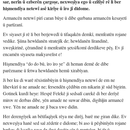
sar, nerîn û ezberên çargoşe, nexweşîya ego û ezîtîyê rê li ber
hişmendîya netewî asê kirîye û îro jî didome.
Armancên netewî pirî caran bûye û dibe qurbana armancên kesayetî
û partîzanî.
Ev siyaset jî rê li ber berjewedî û tifaqakên demkî, menfeatên rojane
vedike. Şûna hewldanên stratejîk de; hewldanên lîrandinê,
xweşkirinê, çêrandinê û menfeatên şexsî/komî derdikeve pêş. Ev jî
encamên siyaseta makyavelist e!
Hişmendîya “do do bû, îro îro ye” di heman demê de dibe
parêzname û fetwa hewldanên hemû xirabîyan.
Ji ber ku di warê rêxistinbûyin û hişmendîya netewî de em ne
lihevkirî û ne amade ne; fersendên çêdibin em nikarin jê sûd bigirin.
Gotinek kurdî heye: Hespê Felekê ji sedsalî carekê di ber derîyê
mirov re derbas dibe, yên amade ne suwar dibin, digihîjin armancê
xwe. Yên ne amade ne jî baca xwe didin.
Her derengîyek an bêtifaqîyek rêya me dirêj, barê me giran dike. Ev
nexweşîya hanê sed sal zêdetir e didome; bi aso û pêşbinîyên rojane
herkes di kozika xwe de dest davêje şûr û mertalan, bi tîr û