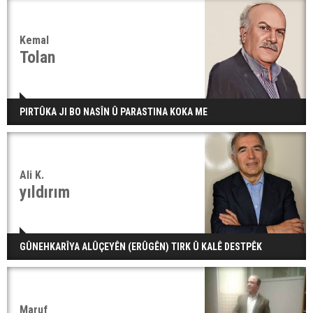
Kemal
Tolan
PIRTÛKA JI BO NASÎN Û PARASTINA KOKA ME
Ali K.
yıldırım
GÛNEHKARÎYA ALÛÇEYÊN (ERÛGÊN) TIRK Û KALÊ DESTPÊK
Maruf