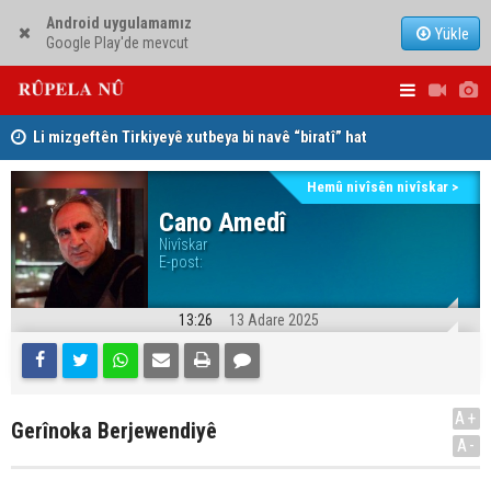
Android uygulamamız
Yükle
Google Play'de mevcut
Li mizgeftên Tirkiyeyê xutbeya bi navê “biratî” hat
Mihemed Ha
xwendin
sîstema ko
Hemû nivîsên nivîskar >
Cano Amedî
Nivîskar
E-post:
13:26
13 Adare 2025
A+
Gerînoka Berjewendiyê
A-