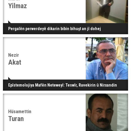
Yilmaz
Pergalên perwerdeyê dikarin bibin bihuşt an jî dohej
Nezir
Akat
Epîstemolojiya Mafên Neteweyî: Teswîr, Ravekirin û Nirxandin
Hüsamettin
Turan