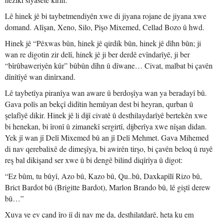
Lê hinek jê bi taybetmendiyên xwe di jiyana rojane de jiyana xwe
domand. Alîşan, Xeno, Silo, Pişo Mixemed, Cellad Bozo û hwd.
Hinek jê “Pêxwas bûn, hinek jê qirdik bûn, hinek jê dîhn bûn; ji
wan re digotin zir delî, hinek jê ji ber derdê evîndarîyê, ji ber
“bîrûbaweriyên kûr” bûbûn dîhn û dîwane… Civat, malbat bi çavên
dînîtîyê wan dinîrxand.
Lê taybetîya piranîya wan aware û berdoşîya wan ya beradayî bû.
Gava polîs an bekçî didîtin hemûyan dest bi heyran, qurban û
şelafîyê dikir. Hinek jê li dijî civatê û desthilaydarîyê bertekên xwe
bi henekan, bi îronî û zimanekî sergirtî, dijberîya xwe nîşan didan.
Yek jî wan jî Delî Mixemed bû an jî Delî Mehmet. Gava Mihemed
di nav qerebalixê de dimeşîya, bi awirên tirşo, bi çavên beloq û ruyê
reş bal dikişand ser xwe û bi dengê bilind diqîrîya û digot:
“Ez bûm, tu bûyî, Azo bû, Kazo bû, Qu..bû, Daxkapîlî Rizo bû,
Brict Bardot bû (Brigitte Bardot), Marlon Brando bû, lê giştî derew
bû…”
Xuya ye ev çand îro jî di nav me da, desthilatdarê, heta ku em