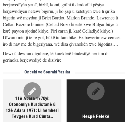
berjewedîyên şexsî, hizbî, komî, grûbî û derdorî li pêşîya
berjewndîyên netewî bigirin, ji bo şaşî û xeletiyên xwe li şirîka
bigerin wê meydan ji Brict Bardot, Marlon Brando, Lawrence û
Cellad Bozo re bimîne. (Cellad Bozo bi eslê xwe Bûlgar bûye û
karê payton ajotinê kirîye. Pirî caran jî, karê Celladîyê kirîye.)
Dîwaro min ji te re got, bûkê tu fam bike. Ez bawerim ew cemaet
îro di nav me de bigerîyana, wê dîsa çîvanokên xwe bigotina….
Dewr û dewran diguhere, lê karekterê bindestîyê her tim di
gerînoka berjewedîyê de dizîvire
Önceki ve Sonraki Yazılar
11ê Adara 1970yî:
Otonomiya Kurdistanê û
12ê Adara 1971: Li hemberî
Tevgera Kurd Cûnta…
Hespê Felekê