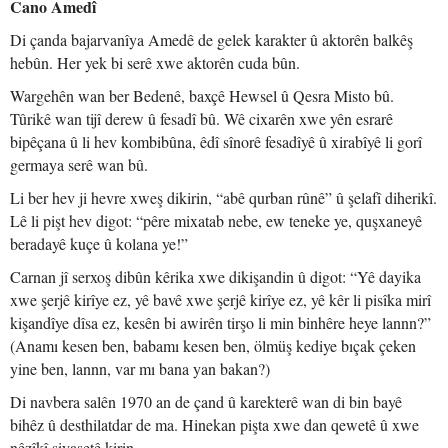
Cano Amedî
Di çanda bajarvanîya Amedê de gelek karakter û aktorên balkêş
hebûn. Her yek bi serê xwe aktorên cuda bûn.
Wargehên wan ber Bedenê, baxçê Hewsel û Qesra Misto bû.
Tûrikê wan tijî derew û fesadî bû. Wê cixarên xwe yên esrarê
bipêçana û li hev kombibûna, êdî sînorê fesadîyê û xirabîyê li gorî
germaya serê wan bû.
Li ber hev ji hevre xweş dikirin, “abê qurban rûnê” û şelafî diherikî.
Lê li pişt hev digot: “pêre mixatab nebe, ew teneke ye, quşxaneyê
beradayê kuçe û kolana ye!”
Carnan jî serxoş dibûn kêrika xwe dikişandin û digot: “Yê dayika
xwe şerjê kirîye ez, yê bavê xwe şerjê kirîye ez, yê kêr li pisîka mirî
kişandîye dîsa ez, kesên bi awirên tirşo li min binhêre heye lannn?”
(Anamı kesen ben, babamı kesen ben, ölmüş kediye bıçak çeken
yine ben, lannn, var mı bana yan bakan?)
Di navbera salên 1970 an de çand û karekterê wan di bin bayê
bihêz û desthilatdar de ma. Hinekan pişta xwe dan qewetê û xwe
nêzîkî siyasetê kirin.