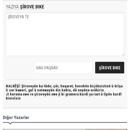
YAZIYA
ŞÎROVE BIKE
BALKÊŞÎ: Şîroveyên ku têde;
çêr, heqaret, hevokên biçûkxistinê û êrîşa
li ser bawerî, gel û neteweyên din hebin,
dê neyêne erêkirin.
JI kerema xwe re şîroveyên xwe jî bi
gramera kurdî
ya rast û
tîpên kurdî
binivîsin
Diğer Yazarlar