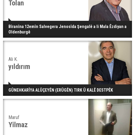
Tolan
Bîranîna 12emîn Salvegera Jenosîda Şengalê a li Mala Êzdiyan a
Oldenburgê
Ali K.
yıldırım
GÛNEHKARÎYA ALÛÇEYÊN (ERÛGÊN) TIRK Û KALÊ DESTPÊK
Maruf
Yilmaz