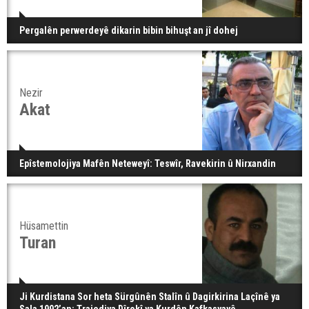
Pergalên perwerdeyê dikarin bibin bihuşt an jî dohej
Nezir
Akat
Epîstemolojiya Mafên Neteweyî: Teswîr, Ravekirin û Nirxandin
Hüsamettin
Turan
Ji Kurdistana Sor heta Sürgûnên Stalîn û Dagirkirina Laçînê ya