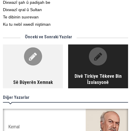
Dixwazî şah û padişah be
Dixwazî qral û Sultan
Te dibinin suxrevan
Ku tu nebî xwedî niştiman
Önceki ve Sonraki Yazılar
Divê Tirkiye Têkeve Bin
Sê Bûyerên Xemnak
Îzolasyonê
Diğer Yazarlar
Kemal