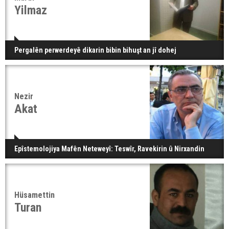
Yilmaz
Pergalên perwerdeyê dikarin bibin bihuşt an jî dohej
Nezir
Akat
Epîstemolojiya Mafên Neteweyî: Teswîr, Ravekirin û Nirxandin
Hüsamettin
Turan