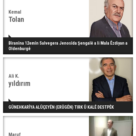
Kemal
Tolan
Bîranîna 12emîn Salvegera Jenosîda Şengalê a li Mala Êzdiyan a
Oldenburgê
Ali K.
yıldırım
GÛNEHKARÎYA ALÛÇEYÊN (ERÛGÊN) TIRK Û KALÊ DESTPÊK
Maruf