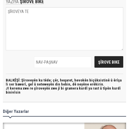
YAZIYA
ŞÎROVE BIKE
BALKÊŞÎ: Şîroveyên ku têde;
çêr, heqaret, hevokên biçûkxistinê û êrîşa
li ser bawerî, gel û neteweyên din hebin,
dê neyêne erêkirin.
JI kerema xwe re şîroveyên xwe jî bi
gramera kurdî
ya rast û
tîpên kurdî
binivîsin
Diğer Yazarlar