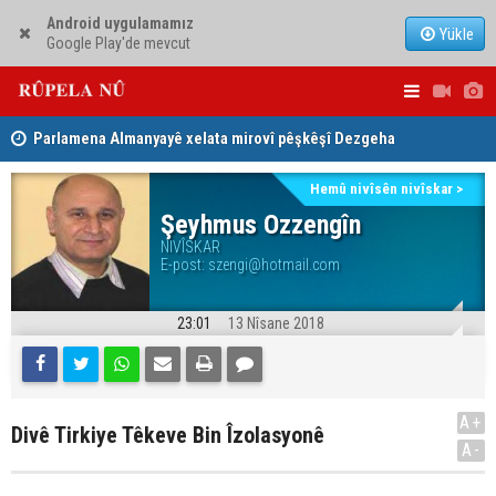
Android uygulamamız
Yükle
Google Play'de mevcut
Parlamena Almanyayê xelata mirovî pêşkêşî Dezgeha
Nêçîrvan Ba
Xêrxwaziya Barzanî kir
Hemû nivîsên nivîskar >
Dezga Giştî ya Deverên di Derveyê Kurdistanê de
Şeyhmus Ozzengîn
NIVÎSKAR
gotinên parêzgere Kerkûkê Muhammed Saman red kir
E-post:
szengi@hotmail.com
23:01
13 Nîsane 2018
A+
Divê Tirkiye Têkeve Bin Îzolasyonê
A-