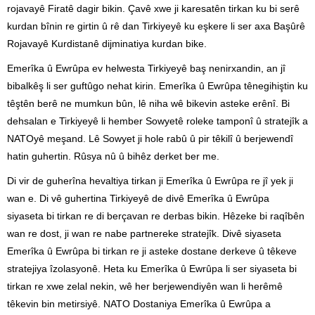
rojavayê Firatê dagir bikin. Çavê xwe ji karesatên tirkan ku bi serê
kurdan bînin re girtin û rê dan Tirkiyeyê ku eşkere li ser axa Başûrê
Rojavayê Kurdistanê dijminatiya kurdan bike.
Emerîka û Ewrûpa ev helwesta Tirkiyeyê baş nenirxandin, an jî
bibalkêş li ser guftûgo nehat kirin. Emerîka û Ewrûpa tênegihiştin ku
têştên berê ne mumkun bûn, lê niha wê bikevin asteke erênî. Bi
dehsalan e Tirkiyeyê li hember Sowyetê roleke tamponî û stratejîk a
NATOyê meşand. Lê Sowyet ji hole rabû û pir têkilî û berjewendî
hatin guhertin. Rûsya nû û bihêz derket ber me.
Di vir de guherîna hevaltiya tirkan ji Emerîka û Ewrûpa re jî yek ji
wan e. Di vê guhertina Tirkiyeyê de divê Emerîka û Ewrûpa
siyaseta bi tirkan re di berçavan re derbas bikin. Hêzeke bi raqîbên
wan re dost, ji wan re nabe partnereke stratejîk. Divê siyaseta
Emerîka û Ewrûpa bi tirkan re ji asteke dostane derkeve û têkeve
stratejiya îzolasyonê. Heta ku Emerîka û Ewrûpa li ser siyaseta bi
tirkan re xwe zelal nekin, wê her berjewendiyên wan li herêmê
têkevin bin metirsiyê. NATO Dostaniya Emerîka û Ewrûpa a