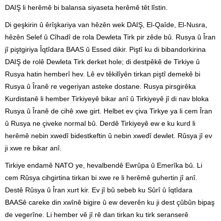
DAIŞ li herêmê bi balansa siyaseta herêmê têt lîstin.
Di geşkirin û êrîşkariya van hêzên wek DAIŞ, El-Qaîde, El-Nusra,
hêzên Selef û Cîhadî de rola Dewleta Tirk pir zêde bû. Rusya û Îran
jî piştgiriya Îqtîdara BAAS û Essed dikir. Piştî ku di bibandorkirina
DAIŞ de rolê Dewleta Tirk derket hole; di destpêkê de Tirkiye û
Rusya hatin hemberî hev. Lê ev têkilîyên tirkan piştî demekê bi
Rusya û Îranê re vegeriyan asteke dostane. Rusya pirsgirêka
Kurdistanê li hember Tirkiyeyê bikar anî û Tirkiyeyê jî di nav bloka
Rusya û Îranê de cihê xwe girt. Helbet ev çiva Tirkye ya li cem Îran
û Rusya ne çiveke normal bû. Derdê Tirkiyeyê ew e ku kurd li
herêmê nebin xwedî bidestkeftin û nebin xwedî dewlet. Rûsya jî ev
ji xwe re bikar anî.
Tirkiye endamê NATO ye, hevalbendê Ewrûpa û Emerîka bû. Li
cem Rûsya cihgirtina tirkan bi xwe re li herêmê guhertin jî anî.
Destê Rûsya û Îran xurt kir. Ev jî bû sebeb ku Sûrî û îqtîdara
BAASê careke din xwînê bigire û ew deverên ku ji dest çûbûn bipaş
de vegerîne. Li hember vê jî rê dan tirkan ku tirk seranserê