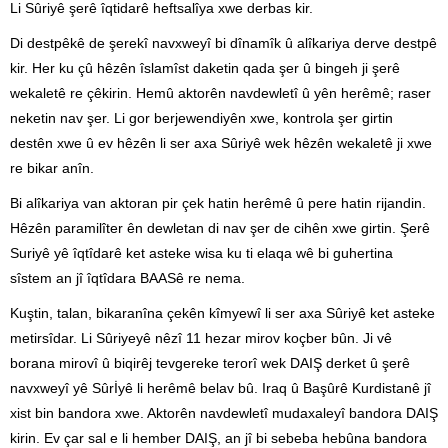
Li Sûriyê şerê îqtidarê heftsalîya xwe derbas kir.
Di destpêkê de şerekî navxweyî bi dînamîk û alîkariya derve destpê
kir. Her ku çû hêzên îslamîst daketin qada şer û bingeh ji şerê
wekaletê re çêkirin. Hemû aktorên navdewletî û yên herêmê; raser
neketin nav şer. Li gor berjewendiyên xwe, kontrola şer girtin
destên xwe û ev hêzên li ser axa Sûriyê wek hêzên wekaletê ji xwe
re bikar anîn.
Bi alîkariya van aktoran pir çek hatin herêmê û pere hatin rijandin.
Hêzên paramilîter ên dewletan di nav şer de cihên xwe girtin. Şerê
Suriyê yê îqtîdarê ket asteke wisa ku ti elaqa wê bi guhertina
sîstem an jî îqtîdara BAASê re nema.
Kuştin, talan, bikaranîna çekên kîmyewî li ser axa Sûriyê ket asteke
metirsîdar. Li Sûriyeyê nêzî 11 hezar mirov koçber bûn. Ji vê
borana mirovî û biqirêj tevgereke terorî wek DAIŞ derket û şerê
navxweyî yê Sûrİyê li herêmê belav bû. Iraq û Başûrê Kurdistanê jî
xist bin bandora xwe. Aktorên navdewletî mudaxaleyî bandora DAIŞ
kirin. Ev çar sal e li hember DAIŞ, an jî bi sebeba hebûna bandora