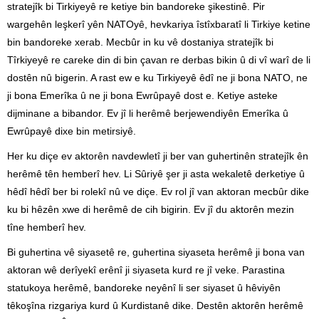
stratejîk bi Tirkiyeyê re ketiye bin bandoreke şikestinê. Pir
wargehên leşkerî yên NATOyê, hevkariya îstîxbaratî li Tirkiye ketine
bin bandoreke xerab. Mecbûr in ku vê dostaniya stratejîk bi
Tîrkiyeyê re careke din di bin çavan re derbas bikin û di vî warî de li
dostên nû bigerin. A rast ew e ku Tirkiyeyê êdî ne ji bona NATO, ne
ji bona Emerîka û ne ji bona Ewrûpayê dost e. Ketiye asteke
dijminane a bibandor. Ev jî li herêmê berjewendiyên Emerîka û
Ewrûpayê dixe bin metirsiyê.
Her ku diçe ev aktorên navdewletî ji ber van guhertinên stratejîk ên
herêmê tên hemberî hev. Li Sûriyê şer ji asta wekaletê derketiye û
hêdî hêdî ber bi rolekî nû ve diçe. Ev rol jî van aktoran mecbûr dike
ku bi hêzên xwe di herêmê de cih bigirin. Ev jî du aktorên mezin
tîne hemberî hev.
Bi guhertina vê siyasetê re, guhertina siyaseta herêmê ji bona van
aktoran wê derîyekî erênî ji siyaseta kurd re jî veke. Parastina
statukoya herêmê, bandoreke neyênî li ser siyaset û hêviyên
têkoşîna rizgariya kurd û Kurdistanê dike. Destên aktorên herêmê