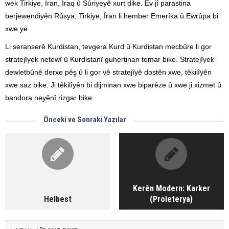
wek Tirkiye, Îran, Iraq û Sûriyeyê xurt dike. Ev jî parastina
berjewendiyên Rûsya, Tirkiye, Îran li hember Emerîka û Ewrûpa bi
xwe ye.
Li seranserê Kurdistan, tevgera Kurd û Kurdistan mecbûre li gor
stratejîyek netewî û Kurdistanî guhertinan tomar bike. Stratejîyek
dewletbûnê derxe pêş û li gor vê stratejîyê dostên xwe, têkilîyên
xwe saz bike. Ji têkilîyên bi dijminan xwe biparêze û xwe ji xizmet û
bandora neyênî rizgar bike.
Önceki ve Sonraki Yazılar
Kerên Modern: Karker
Helbest
(Proleterya)