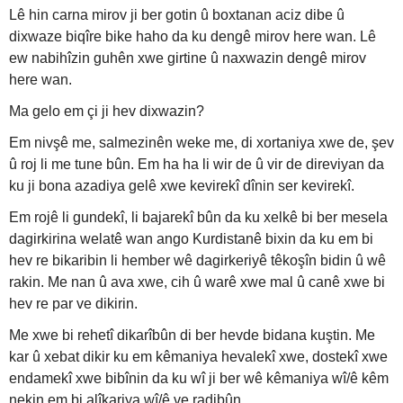
Lê hin carna mirov ji ber gotin û boxtanan aciz dibe û
dixwaze biqîre bike haho da ku dengê mirov here wan. Lê
ew nabihîzin guhên xwe girtine û naxwazin dengê mirov
here wan.
Ma gelo em çi ji hev dixwazin?
Em nivşê me, salmezinên weke me, di xortaniya xwe de, şev
û roj li me tune bûn. Em ha ha li wir de û vir de direviyan da
ku ji bona azadiya gelê xwe kevirekî dînin ser kevirekî.
Em rojê li gundekî, li bajarekî bûn da ku xelkê bi ber mesela
dagirkirina welatê wan ango Kurdistanê bixin da ku em bi
hev re bikaribin li hember wê dagirkeriyê têkoşîn bidin û wê
rakin. Me nan û ava xwe, cih û warê xwe mal û canê xwe bi
hev re par ve dikirin.
Me xwe bi rehetî dikarîbûn di ber hevde bidana kuştin. Me
kar û xebat dikir ku em kêmaniya hevalekî xwe, dostekî xwe
endamekî xwe bibînin da ku wî ji ber wê kêmaniya wî/ê kêm
nekin em bi alîkariya wî/ê ve radibûn.