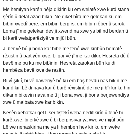
Me hemiyan karên hêja dikirin ku em welatê xwe kurdistana
şêrîn û delal azad bikin. Ne diket bîra me gelekan ku em
bibin xwedî pere, em bibin berpirs, em bibin rêber û serok.
Loma jî me gelekan dev ji xwendina xwe ya bilind berdan û
bi karê welatparêziyê ve mijûl bûn.
Ji ber vê bû ji bona kar bibe me tenê xwe kiribûn hemalê
rêxistin û partiyên xwe. Li gor vê jî me kar dikir. Hesreta dê û
bavê me bû ku me bibînin. Hesreta zarokan bûn ku di
hembêza bavê xwe de razên.
Bi vî şiklî, bi vê baweriyê bê ku em baş hevdu nas bikin me
kar dikir. Lê di nava kar û barê rêxistinê de me ji bîr kir ku hin
dikarin bikevin nava me û ji bona xwe, ji bona berjewendiya
xwe û malbata xwe kar bikin.
Kesên xebatkar qet li ser tiştekî weha nedifikirîn û tenê bi
karê xwe, bi erkê xwe û bi berpirsiyariya xwe ve mijûl bûn.
Lê wê nenaskirina me ya li hemberî hev kir ku em weke