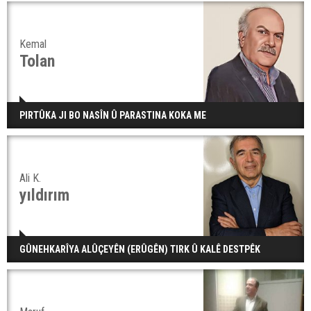
Kemal
Tolan
PIRTÛKA JI BO NASÎN Û PARASTINA KOKA ME
Ali K.
yıldırım
GÛNEHKARÎYA ALÛÇEYÊN (ERÛGÊN) TIRK Û KALÊ DESTPÊK