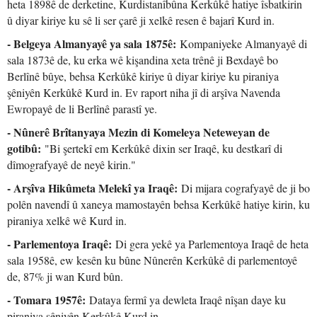
heta 1898ê de derketine, Kurdistanîbûna Kerkûkê hatiye îsbatkirin
û diyar kiriye ku sê li ser çarê ji xelkê resen ê bajarî Kurd in.
- Belgeya Almanyayê ya sala 1875ê:
Kompaniyeke Almanyayê di
sala 1873ê de, ku erka wê kişandina xeta trênê ji Bexdayê bo
Berlînê bûye, behsa Kerkûkê kiriye û diyar kiriye ku piraniya
şêniyên Kerkûkê Kurd in. Ev raport niha jî di arşîva Navenda
Ewropayê de li Berlînê parastî ye.
- Nûnerê Brîtanyaya Mezin di Komeleya Neteweyan de
gotibû:
"Bi şertekî em Kerkûkê dixin ser Iraqê, ku destkarî di
dîmografyayê de neyê kirin."
- Arşîva Hikûmeta Melekî ya Iraqê:
Di mijara cografyayê de ji bo
polên navendî û xaneya mamostayên behsa Kerkûkê hatiye kirin, ku
piraniya xelkê wê Kurd in.
- Parlementoya Iraqê:
Di gera yekê ya Parlementoya Iraqê de heta
sala 1958ê, ew kesên ku bûne Nûnerên Kerkûkê di parlementoyê
de, 87% ji wan Kurd bûn.
- Tomara 1957ê:
Dataya fermî ya dewleta Iraqê nîşan daye ku
piraniya şêniyên Kerkûkê Kurd in.