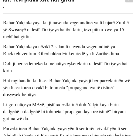
.
Bahar Yalçinkayaya ku ji navenda vegerandinê ya li bajarê Zurîhê
yê Swîsreyê radestî Tirkiyeyê hatibû kirin, tevî pitika xwe ya 15
mehî hat girtin.
Bahar Yalçinkaya nêzîkî 2 salan li navenda vegerandinê ya
Ruckkehrzentrum Oberhalden Finkenriedê ya li Zurîhê dima.
Doh ji ber sedemeke ku nehatiye eşkerekirin radestî Tirkiyeyê hat
kirin.
Hat ragihandin ku li ser Bahar Yalçinkayayê ji ber parvekirinên wê
yên li ser torên civakî bi tohmeta "propagandaya rêxistinê"
dosyeyek hebûye.
Li gorî nûçeya MAyê, piştî radestkirinê doh Yalçinkaya birin
dadgehê û dadgehê bi tohmeta "propagandaya rêxistinê" biryara
girtina wê da.
Parvekirinên Bahar Yalçinkayayê yên li ser torên civakî yên li ser
Abdullah Ocalan û Rojavayê Kurdistanê wekî hinceta sûcdarkirinê