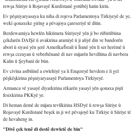
rewşa Sûriye û Rojavayê Kurdistanê gotûbêj hatin kirin.
Ev pêşniyaryasaya ku niha di rojeva Parlamentoya Tirkiyeyê de ye,
wekî qonaxeke girîng a pêvajoya çareseriyê tê dîtin.
Berdewamiya hewlên hikûmeta Sûriyeyê yên ji bo rûbirûbûna
çekdarên DAIŞê û avakirina aramiyê û ji aliyê din ve bandorên
aborî û siyasî yên şerê Amerîka/Îsraîl û Îranê yên li ser herêmê û
rewşa cezayan û veberhênanê di nav mijarên hevdîtina di navbera
Kalin û Şeybanî de bûn.
Ev civîna astbilind a ewlehiyê ya li Enqereyê hevdem e li gel
pêşkêşkirina pêşniyaryasayê Parlamentoya Tirkiyeyê.
Armanca vê yasayê diyarkirina rêkarên yasayî yên qonaxa piştî
fesixkirina PKKyê ye.
Di heman demê de mijara tevlîkirina HSDyê û rewşa Sûriye û
Rojavayê Kurdistanê beşek in ji wê pêvajoyê ku Tirkiye û Sûriye tê
de hevaheng in.
"Divê çek tenê di destê dewletê de bin"