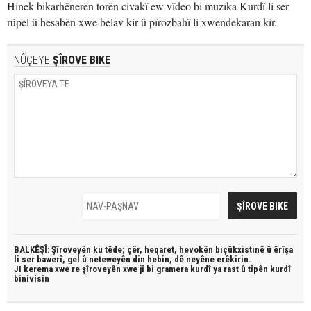
Hinek bikarhênerên torên civakî ew vîdeo bi muzîka Kurdî li ser
rûpel û hesabên xwe belav kir û pîrozbahî li xwendekaran kir.
NÛÇEYE
ŞÎROVE BIKE
BALKÊŞÎ: Şîroveyên ku têde;
çêr, heqaret, hevokên biçûkxistinê û êrîşa
li ser bawerî, gel û neteweyên din hebin,
dê neyêne erêkirin.
JI kerema xwe re şîroveyên xwe jî bi
gramera kurdî
ya rast û
tîpên kurdî
binivîsin