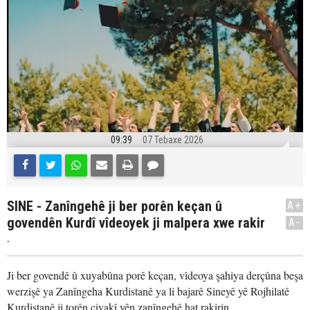
09:39
07 Tebaxe 2026
SINE - Zanîngehê ji ber porên keçan û
A+
govendên Kurdî vîdeoyek ji malpera xwe rakir
A-
.
Ji ber govendê û xuyabûna porê keçan, vîdeoya şahiya derçûna beşa
werzişê ya Zanîngeha Kurdistanê ya li bajarê Sineyê yê Rojhilatê
Kurdistanê ji torên civakî yên zanîngehê hat rakirin.