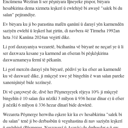
Encûmena Wezîran li ser pêşniyara lîjneyeke pispor, biryara
hesabkirina dema xizmeta leşkerî û ewlehiyê bi awayê "salek bi du
salan" pejirandiye.
Ev biryara ku ji bo parastina mafên qanûnî û darayî yên karmendên
saziyên ewlehî û leşkerî hat girtin, di navbera 4ê Tîrmeha 1992an
heta 31ê Kanûna 2024an vegirtî dike.
Li gorî daxuyaniya wezaretê, bicihanîna vê biryarê ne neçarî ye û li
ser daxwaza kesane ya karmend an efseran bi pêşkêşkirina
daxwaznameya fermî tê pêkanîn.
Li gorî mercên darayî yên biryarê, pêdivî ye ku efser an karmendê
ku vê daxwazê dike, ji mûçeyê xwe yê bingehîn ê wan salan pareke
xanenişîniyê bide xezîneyê.
Di vê çarçoveyê de, divê her Pêşmergeyek rêjeya 10% ji mûçeyê
bingehîn ê 10 salan (ku nêzîkî 3 mîlyon û 936 hezar dînar e) û efser
jî nêzîkî 6 mîlyon û 336 hezar dînarî bide dewletê.
Wezareta Pêşmerge herwiha eşkere kir ku ev hesabkirina "salek bi
du salan" tenê ji bo derbasbûn û veguhastina di nav saziyên leşkerî
û ewlehiyê (Pêşmerge, Navxweyî û Asayîş) de derbasdar e û ew