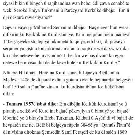
siyasî bikin û bingeh û ragihandina wan hebe; êdî çawa cenabê te
wekî Serokê Eniya Turkmanî û Parêzgarê Kerkûkê dibêje: "Em li
dijî destûrê rawestiyane?"
Dijwar Fayeq ji Mihemed Seman re dibêje: "Baş e eger hûn wesa
difikirin ku Kerkûk ne Kurdistanî ye, Kurd ne piranî ne û madeya
140ê şaşiyeke stratejî ya hikûmeta Iraqê ye, êdî bo çi di proseya
serjimêriya giştî û tomarkirina amaran a Iraqê de we daxwaz dikir
ku nabe netewe bê nivîsandin? Ji ber ku we baş dizanî ku eger
netewe bê nivîsandin dê derkeve holê ku Kerkûk bi Kurd e."
Nûnerê Hikûmeta Herêma Kurdistanê di Lijneya Bicihanîna
Madeya 140ê de di pareke din a gotara xwe de hejmareka belgeyên
berî 150 salan jî anîne ziman, ku Kurdistanîbûna Kerkûkê îsbat
dikin:
- Tomara 1957ê îsbat dike:
Em dibêjin Kerkûk Kurdistanî ye û
piraniya xelkê wê Kurd in; bajarê pêkevjiyan û biratiyê ye, bajarê
lêborînê ye û birayên Ereb, Turkman, Kildanî û Aşûrî di vî bajarî de
hevparên me ne. Belê bi belgeya rûpela 3846ê ya "Qamûs Î'lam"ê
di nivîsîna dîroknas Şemsedîn Samî Feraşerî de ku di salên 1889