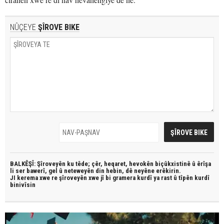
NÛÇEYE
ŞÎROVE BIKE
BALKÊŞÎ: Şîroveyên ku têde;
çêr, heqaret, hevokên biçûkxistinê û êrîşa
li ser bawerî, gel û neteweyên din hebin,
dê neyêne erêkirin.
JI kerema xwe re şîroveyên xwe jî bi
gramera kurdî
ya rast û
tîpên kurdî
binivîsin