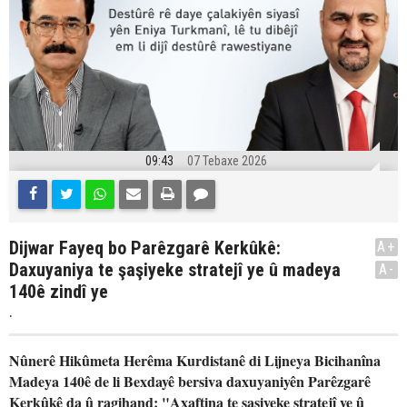
09:43
07 Tebaxe 2026
Dijwar Fayeq bo Parêzgarê Kerkûkê:
A+
Daxuyaniya te şaşiyeke stratejî ye û madeya
A-
140ê zindî ye
.
Nûnerê Hikûmeta Herêma Kurdistanê di Lijneya Bicihanîna
Madeya 140ê de li Bexdayê bersiva daxuyaniyên Parêzgarê
Kerkûkê da û ragihand: "Axaftina te şaşiyeke stratejî ye û