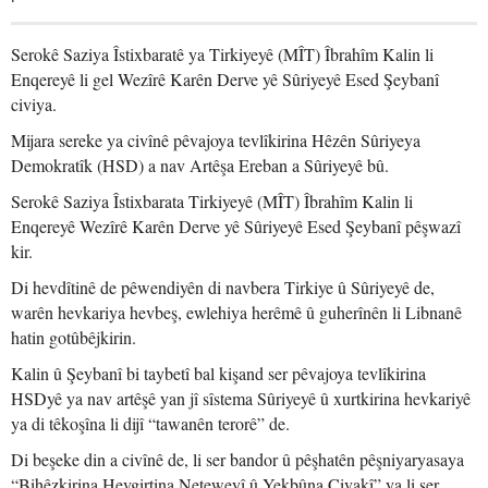
Serokê Saziya Îstixbaratê ya Tirkiyeyê (MÎT) Îbrahîm Kalin li
Enqereyê li gel Wezîrê Karên Derve yê Sûriyeyê Esed Şeybanî
civiya.
Mijara sereke ya civînê pêvajoya tevlîkirina Hêzên Sûriyeya
Demokratîk (HSD) a nav Artêşa Ereban a Sûriyeyê bû.
Serokê Saziya Îstixbarata Tirkiyeyê (MÎT) Îbrahîm Kalin li
Enqereyê Wezîrê Karên Derve yê Sûriyeyê Esed Şeybanî pêşwazî
kir.
Di hevdîtinê de pêwendiyên di navbera Tirkiye û Sûriyeyê de,
warên hevkariya hevbeş, ewlehiya herêmê û guherînên li Libnanê
hatin gotûbêjkirin.
Kalin û Şeybanî bi taybetî bal kişand ser pêvajoya tevlîkirina
HSDyê ya nav artêşê yan jî sîstema Sûriyeyê û xurtkirina hevkariyê
ya di têkoşîna li dijî “tawanên terorê” de.
Di beşeke din a civînê de, li ser bandor û pêşhatên pêşniyaryasaya
“Bihêzkirina Hevgirtina Neteweyî û Yekbûna Civakî” ya li ser