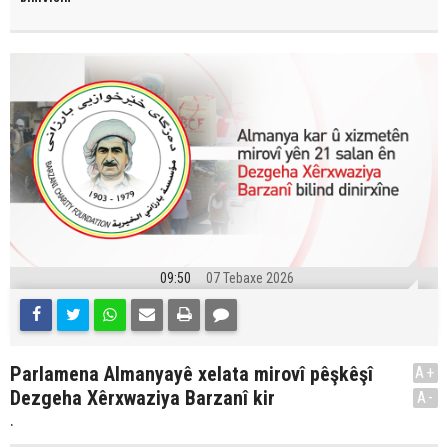
09:50
07 Tebaxe 2026
Parlamena Almanyayê xelata mirovî pêşkêşî
A+
Dezgeha Xêrxwaziya Barzanî kir
A-
.