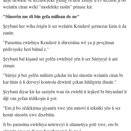
welatên cîran wekî "modeleke rastîn" pênase kir.
"Sînorên me di bin gefa milîsan de ne"
Şeybanî her wiha êrişên li ser welatên Kendavê şermezar kirin û da
zanîn:
"Parastina ewlehiya Kendavê û dûrxistina wê ya ji pevçûnan
pêdiviyeke herî bilind e."
Şeybanî bal kişand ser gefên ewlehiyê yên li ser Sûriyeyê û anî
ziman:
"Sûriye ji ber gefên milîsên çekdar ên ku sînorên welatên cîran bi
kar tînin û li derveyî kontrola dewletê çekan hildigirin dinale."
Şeybanî diyar kir ku saziyên wan ên ewlehî û leşkerî bi biryardarî li
dijî van gefan têdikoşin û got:
"Em ji bo zêdekirina şiyanên xwe yên mirovî û teknîkî yên li ser
hemû sînorên xwe dixebitin.
Ji bo parastina ewlehiya neteweyî û silametiya gelê xwe, em bi
cîranên xwe re di nav hevahengiyê de ne."