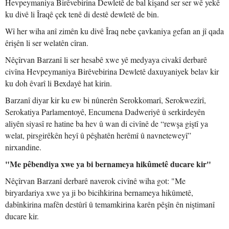
Hevpeymaniya Birêvebirina Dewletê de bal kişand ser ser wê yekê
ku divê li Îraqê çek tenê di destê dewletê de bin.
Wî her wiha anî zimên ku divê Îraq nebe çavkaniya gefan an jî qada
êrişên li ser welatên cîran.
Nêçîrvan Barzanî li ser hesabê xwe yê medyaya civakî derbarê
civîna Hevpeymaniya Birêvebirina Dewletê daxuyaniyek belav kir
ku doh êvarî li Bexdayê hat kirin.
Barzanî diyar kir ku ew bi nûnerên Serokkomarî, Serokwezîrî,
Serokatiya Parlamentoyê, Encumena Dadweriyê û serkirdeyên
aliyên siyasî re hatine ba hev û wan di civînê de “rewşa giştî ya
welat, pirsgirêkên heyî û pêşhatên herêmî û navneteweyî”
nirxandine.
"Me pêbendiya xwe ya bi bernameya hikûmetê ducare kir"
Nêçîrvan Barzanî derbarê naverok civînê wiha got: "Me
biryardariya xwe ya ji bo bicihkirina bernameya hikûmetê,
dabînkirina mafên destûrî û temamkirina karên pêşîn ên niştimanî
ducare kir.