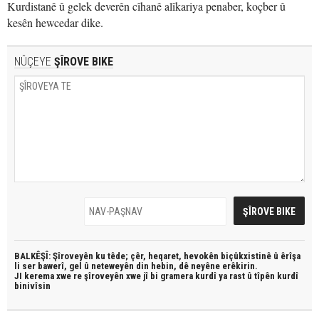
Kurdistanê û gelek deverên cîhanê alîkariya penaber, koçber û
kesên hewcedar dike.
NÛÇEYE
ŞÎROVE BIKE
BALKÊŞÎ: Şîroveyên ku têde;
çêr, heqaret, hevokên biçûkxistinê û êrîşa
li ser bawerî, gel û neteweyên din hebin,
dê neyêne erêkirin.
JI kerema xwe re şîroveyên xwe jî bi
gramera kurdî
ya rast û
tîpên kurdî
binivîsin