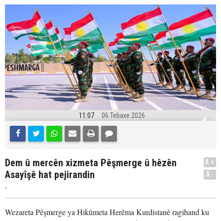
11:07
06 Tebaxe 2026
Dem û mercên xizmeta Pêşmerge û hêzên
A+
Asayîşê hat pejirandin
A-
.
Wezareta Pêşmerge ya Hikûmeta Herêma Kurdistanê ragihand ku