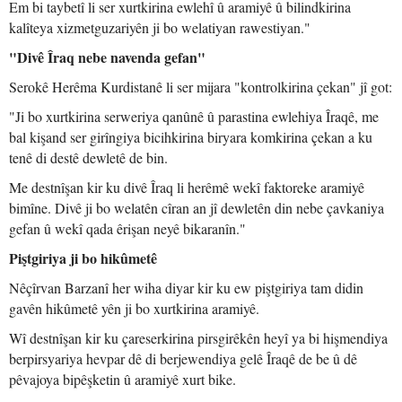
Em bi taybetî li ser xurtkirina ewlehî û aramiyê û bilindkirina
kalîteya xizmetguzariyên ji bo welatiyan rawestiyan."
"Divê Îraq nebe navenda gefan"
Serokê Herêma Kurdistanê li ser mijara "kontrolkirina çekan" jî got:
"Ji bo xurtkirina serweriya qanûnê û parastina ewlehiya Îraqê, me
bal kişand ser girîngiya bicihkirina biryara komkirina çekan a ku
tenê di destê dewletê de bin.
Me destnîşan kir ku divê Îraq li herêmê wekî faktoreke aramiyê
bimîne. Divê ji bo welatên cîran an jî dewletên din nebe çavkaniya
gefan û wekî qada êrişan neyê bikaranîn."
Piştgiriya ji bo hikûmetê
Nêçîrvan Barzanî her wiha diyar kir ku ew piştgiriya tam didin
gavên hikûmetê yên ji bo xurtkirina aramiyê.
Wî destnîşan kir ku çareserkirina pirsgirêkên heyî ya bi hişmendiya
berpirsyariya hevpar dê di berjewendiya gelê Îraqê de be û dê
pêvajoya bipêşketin û aramiyê xurt bike.