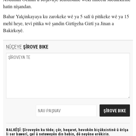
hatin nîşandan.
Bahar Yalçinkayaya ku zarokeke wê ya 5 salî û pitikeke wê ya 15
mehî heye, tevî pitika wê şandin Girtîgeha Girtî ya Jinan a
Bakirkoyê.
NÛÇEYE
ŞÎROVE BIKE
BALKÊŞÎ: Şîroveyên ku têde;
çêr, heqaret, hevokên biçûkxistinê û êrîşa
li ser bawerî, gel û neteweyên din hebin,
dê neyêne erêkirin.