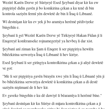
Wezîrê Karên Derve yê Sûriyeyê Esed Şeybanî diyar kir ku ew
piştgiriyê didin gavên ji bo komkirina çekan a ku tenê di bin
kontrola saziyên fermî yên dewletê de bin li Îraq û Libnanê.
Wî destnîşan kir ku ev yek ji bo aramiya herêmê pêdiviyeke
bingehîn e.
Şeybanî li gel Wezîrê Karên Derve yê Tirkiyeyê Hakan Fîdan jî li
Enqereyê konferanseke rojnamegeriyê ya hevbeş li dar xist.
Şeybanî anî ziman ku Şam û Enqere li ser piştgiriya hewlên
bihêzkirina serweriya Îraq û Libnanê li hev kiriye.
Esed Şeybanî li ser girîngiya kontrolkirina çekan a ji aliyê dewletê
ve got:
"Me li ser piştgiriya gavên birayên xwe yên li Îraq û Libnanê yên ji
bo bihêzkirina serweriya dewletê û komkirina çekan a di destê
saziyên niştimanî de li hev kir.
Ev gaveke bingehîn e ku dê dawiyê li bêaramîya li herêmê bîne."
Şeybanî destnîşan kir ku Sûriye di mijara kontrolkirina çekan a ji
aliyê dewletê ve tecrubeyeke girîng bi dest xistiye û ev tecrube ji bo