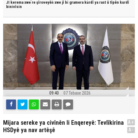
JI kerema xwe re şîroveyên xwe jî bi
gramera kurdî
ya rast û
tîpên kurdî
binivîsin
09:40
07 Tebaxe 2026
Mijara sereke ya civînên li Enqereyê: Tevlîkirina
A+
HSDyê ya nav artêşê
A-
.