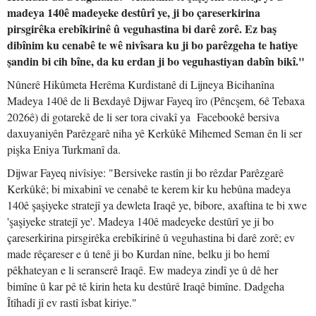
madeya 140ê madeyeke destûrî ye, ji bo çareserkirina
pirsgirêka erebîkirinê û veguhastina bi darê zorê. Ez baş
dibînim ku cenabê te wê nivîsara ku ji bo parêzgeha te hatiye
şandin bi cih bîne, da ku erdan ji bo veguhastiyan dabîn bikî."
Nûnerê Hikûmeta Herêma Kurdistanê di Lijneya Bicihanîna
Madeya 140ê de li Bexdayê Dijwar Fayeq îro (Pêncşem, 6ê Tebaxa
2026ê) di gotarekê de li ser tora civakî ya Facebookê bersiva
daxuyaniyên Parêzgarê niha yê Kerkûkê Mihemed Seman ên li ser
pişka Eniya Turkmanî da.
Dijwar Fayeq nivîsiye: "Bersiveke rastîn ji bo rêzdar Parêzgarê
Kerkûkê; bi mixabinî ve cenabê te kerem kir ku hebûna madeya
140ê şaşiyeke stratejî ya dewleta Iraqê ye, bibore, axaftina te bi xwe
'şaşiyeke stratejî ye'. Madeya 140ê madeyeke destûrî ye ji bo
çareserkirina pirsgirêka erebîkirinê û veguhastina bi darê zorê; ev
made rêçareser e û tenê ji bo Kurdan nîne, belku ji bo hemî
pêkhateyan e li seranserê Iraqê. Ew madeya zindî ye û dê her
bimîne û kar pê tê kirin heta ku destûrê Iraqê bimîne. Dadgeha
Îtîhadî jî ev rastî îsbat kiriye."