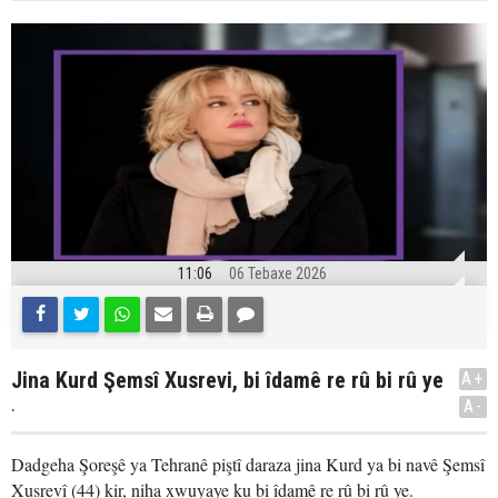
11:06
06 Tebaxe 2026
Jina Kurd Şemsî Xusrevi, bi îdamê re rû bi rû ye
A+
.
A-
Dadgeha Şoreşê ya Tehranê piştî daraza jina Kurd ya bi navê Şemsî
Xusrevî (44) kir, niha xwuyaye ku bi îdamê re rû bi rû ye.