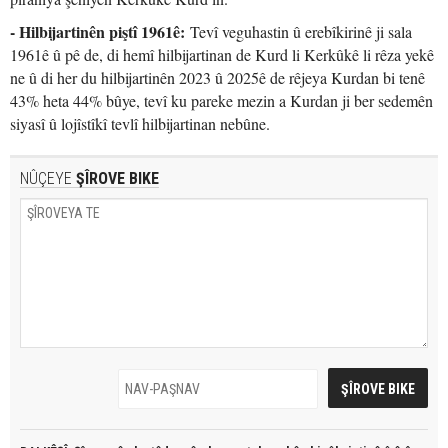
- Hilbijartinên piştî 1961ê:
Tevî veguhastin û erebîkirinê ji sala
1961ê û pê de, di hemî hilbijartinan de Kurd li Kerkûkê li rêza yekê
ne û di her du hilbijartinên 2023 û 2025ê de rêjeya Kurdan bi tenê
43% heta 44% bûye, tevî ku pareke mezin a Kurdan ji ber sedemên
siyasî û lojîstîkî tevlî hilbijartinan nebûne.
NÛÇEYE
ŞÎROVE BIKE