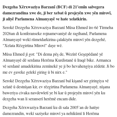
Dezgeha Xêrxwaziya Barzanî (BCF) di 21’emîn salvegera
damezrandina xwe de, ji ber xebat û projeyên xwe yên mirovî,
ji aliyê Parlamena Almanyayê ve hate xelatkirin.
Serokê Dezgeha Xêrxwaziya Barzanî Mûsa Ehmed îro 6ê Tîrmeha
2026an di konferanseke rojnamevaniyê de ragihand, Parlamena
Almanyayê wekî rûmetdarkirina çalakiyên mirovî yên dezgehê,
"Xelata Rêzgirtina Mirovî" daye wê.
Mûsa Ehmed jî got: "Di dema pêş de, Wezîrê Geşepêdanê yê
Almanyayê dê serdana Herêma Kurdistanê û Iraqê bike. Armanca
vê serdanê amadekirina zemînekê ye ji bo hevahengiya zêdetir. Ji bo
me ev gaveke gelekî giring û bi nirx e."
Serokê Dezgeha Xêrxwaziya Barzanî bal kişand ser giringiya vê
xelatê û destnîşan kir, ev rêzgirtina Parlamena Almanyayê, nîşana
baweriya civaka navdewletî ye bi kar û projeyên mirovî yên ku
dezgeha wan li seranserî herêmê encam dide.
Dezgeha Xêrxwaziya Barzanî ku di sala 2005’an de hatiye
damezrandin, wekî saziyeke mirovî ya nehikûmî li Herêma