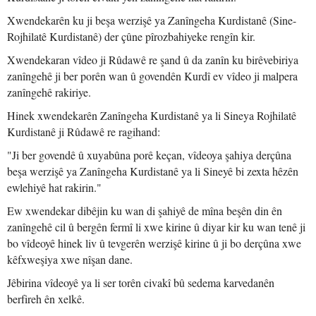
Xwendekarên ku ji beşa werzişê ya Zanîngeha Kurdistanê (Sine-
Rojhilatê Kurdistanê) der çûne pîrozbahiyeke rengîn kir.
Xwendekaran vîdeo ji Rûdawê re şand û da zanîn ku birêvebiriya
zanîngehê ji ber porên wan û govendên Kurdî ev vîdeo ji malpera
zanîngehê rakiriye.
Hinek xwendekarên Zanîngeha Kurdistanê ya li Sineya Rojhilatê
Kurdistanê ji Rûdawê re ragihand:
"Ji ber govendê û xuyabûna porê keçan, vîdeoya şahiya derçûna
beşa werzişê ya Zanîngeha Kurdistanê ya li Sineyê bi zexta hêzên
ewlehiyê hat rakirin."
Ew xwendekar dibêjin ku wan di şahiyê de mîna beşên din ên
zanîngehê cil û bergên fermî li xwe kirine û diyar kir ku wan tenê ji
bo vîdeoyê hinek liv û tevgerên werzişê kirine û ji bo derçûna xwe
kêfxweşiya xwe nîşan dane.
Jêbirina vîdeoyê ya li ser torên civakî bû sedema karvedanên
berfireh ên xelkê.