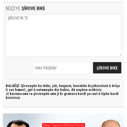
NÛÇEYE
ŞÎROVE BIKE
BALKÊŞÎ: Şîroveyên ku têde;
çêr, heqaret, hevokên biçûkxistinê û êrîşa
li ser bawerî, gel û neteweyên din hebin,
dê neyêne erêkirin.
JI kerema xwe re şîroveyên xwe jî bi
gramera kurdî
ya rast û
tîpên kurdî
binivîsin