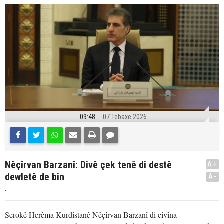
09:48
07 Tebaxe 2026
Nêçîrvan Barzanî: Divê çek tenê di destê
A+
dewletê de bin
A-
.
Serokê Herêma Kurdistanê Nêçîrvan Barzanî di civîna