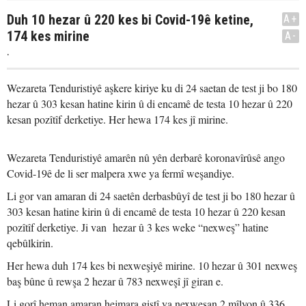
Duh 10 hezar û 220 kes bi Covid-19ê ketine,
A+
174 kes mirine
A-
.
Wezareta Tenduristiyê aşkere kiriye ku di 24 saetan de test ji bo 180
hezar û 303 kesan hatine kirin û di encamê de testa 10 hezar û 220
kesan pozîtîf derketiye. Her hewa 174 kes jî mirine.
Wezareta Tenduristiyê amarên nû yên derbarê koronavîrûsê ango
Covid-19ê de li ser malpera xwe ya fermî weşandiye.
Li gor van amaran di 24 saetên derbasbûyî de test ji bo 180 hezar û
303 kesan hatine kirin û di encamê de testa 10 hezar û 220 kesan
pozîtîf derketiye. Ji van hezar û 3 kes weke “nexweş” hatine
qebûlkirin.
Her hewa duh 174 kes bi nexweşiyê mirine. 10 hezar û 301 nexweş
baş bûne û rewşa 2 hezar û 783 nexweşî jî giran e.
Li gorî heman amaran hejmara giştî ya nexweşan 2 mîlyon û 336