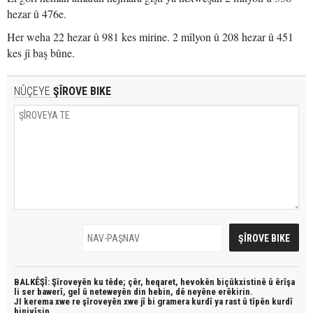
hezar û 476e.
Her weha 22 hezar û 981 kes mirine. 2 mîlyon û 208 hezar û 451
kes jî baş bûne.
NÛÇEYE
ŞÎROVE BIKE
BALKÊŞÎ: Şîroveyên ku têde;
çêr, heqaret, hevokên biçûkxistinê û êrîşa
li ser bawerî, gel û neteweyên din hebin,
dê neyêne erêkirin.
JI kerema xwe re şîroveyên xwe jî bi
gramera kurdî
ya rast û
tîpên kurdî
binivîsin