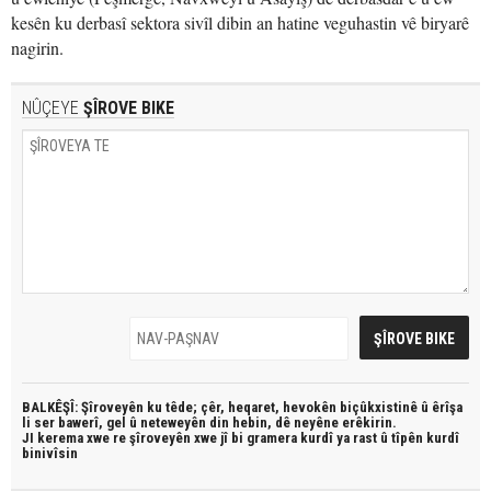
kesên ku derbasî sektora sivîl dibin an hatine veguhastin vê biryarê
nagirin.
NÛÇEYE
ŞÎROVE BIKE
BALKÊŞÎ: Şîroveyên ku têde;
çêr, heqaret, hevokên biçûkxistinê û êrîşa
li ser bawerî, gel û neteweyên din hebin,
dê neyêne erêkirin.
JI kerema xwe re şîroveyên xwe jî bi
gramera kurdî
ya rast û
tîpên kurdî
binivîsin