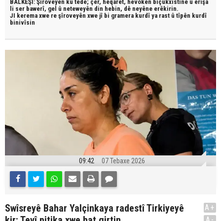
BALKÊŞÎ: Şîroveyên ku têde;
çêr, heqaret, hevokên biçûkxistinê û êrîşa
li ser bawerî, gel û neteweyên din hebin,
dê neyêne erêkirin.
JI kerema xwe re şîroveyên xwe jî bi
gramera kurdî
ya rast û
tîpên kurdî
binivîsin
09:42
07 Tebaxe 2026
Swîsreyê Bahar Yalçinkaya radestî Tirkiyeyê
A+
kir: Tevî pitika xwe hat girtin
A-