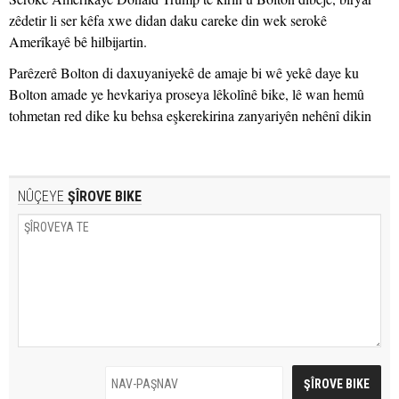
zêdetir li ser kêfa xwe didan daku careke din wek serokê
Amerîkayê bê hilbijartin.
Parêzerê Bolton di daxuyaniyekê de amaje bi wê yekê daye ku
Bolton amade ye hevkariya proseya lêkolînê bike, lê wan hemû
tohmetan red dike ku behsa eşkerekirina zanyariyên nehênî dikin
NÛÇEYE
ŞÎROVE BIKE