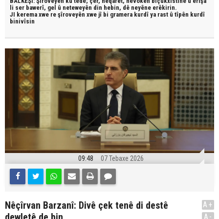
BALKÊŞÎ: Şîroveyên ku têde;
çêr, heqaret, hevokên biçûkxistinê û êrîşa
li ser bawerî, gel û neteweyên din hebin,
dê neyêne erêkirin.
JI kerema xwe re şîroveyên xwe jî bi
gramera kurdî
ya rast û
tîpên kurdî
binivîsin
09:48
07 Tebaxe 2026
Nêçîrvan Barzanî: Divê çek tenê di destê
A+
dewletê de bin
A-