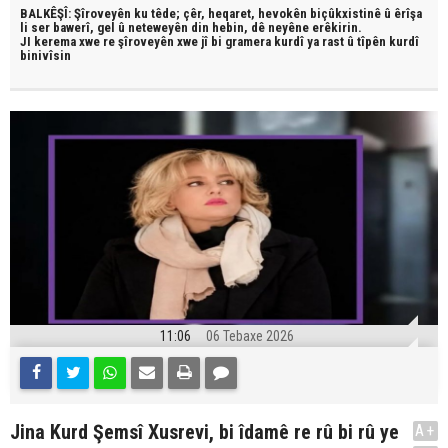
BALKÊŞÎ: Şîroveyên ku têde;
çêr, heqaret, hevokên biçûkxistinê û êrîşa
li ser bawerî, gel û neteweyên din hebin,
dê neyêne erêkirin.
JI kerema xwe re şîroveyên xwe jî bi
gramera kurdî
ya rast û
tîpên kurdî
binivîsin
11:06
06 Tebaxe 2026
Jina Kurd Şemsî Xusrevi, bi îdamê re rû bi rû ye
A+