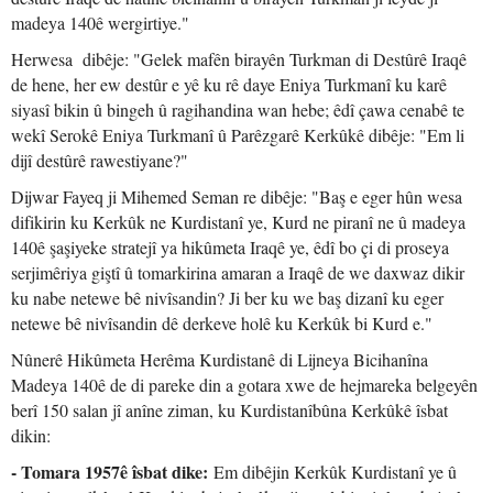
madeya 140ê wergirtiye."
Herwesa dibêje: "Gelek mafên birayên Turkman di Destûrê Iraqê
de hene, her ew destûr e yê ku rê daye Eniya Turkmanî ku karê
siyasî bikin û bingeh û ragihandina wan hebe; êdî çawa cenabê te
wekî Serokê Eniya Turkmanî û Parêzgarê Kerkûkê dibêje: "Em li
dijî destûrê rawestiyane?"
Dijwar Fayeq ji Mihemed Seman re dibêje: "Baş e eger hûn wesa
difikirin ku Kerkûk ne Kurdistanî ye, Kurd ne piranî ne û madeya
140ê şaşiyeke stratejî ya hikûmeta Iraqê ye, êdî bo çi di proseya
serjimêriya giştî û tomarkirina amaran a Iraqê de we daxwaz dikir
ku nabe netewe bê nivîsandin? Ji ber ku we baş dizanî ku eger
netewe bê nivîsandin dê derkeve holê ku Kerkûk bi Kurd e."
Nûnerê Hikûmeta Herêma Kurdistanê di Lijneya Bicihanîna
Madeya 140ê de di pareke din a gotara xwe de hejmareka belgeyên
berî 150 salan jî anîne ziman, ku Kurdistanîbûna Kerkûkê îsbat
dikin:
- Tomara 1957ê îsbat dike:
Em dibêjin Kerkûk Kurdistanî ye û