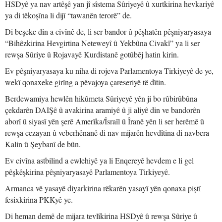
HSDyê ya nav artêşê yan jî sîstema Sûriyeyê û xurtkirina hevkariyê
ya di têkoşîna li dijî “tawanên terorê” de.
Di beşeke din a civînê de, li ser bandor û pêşhatên pêşniyaryasaya
“Bihêzkirina Hevgirtina Neteweyî û Yekbûna Civakî” ya li ser
rewşa Sûriye û Rojavayê Kurdistanê gotûbêj hatin kirin.
Ev pêşniyaryasaya ku niha di rojeva Parlamentoya Tirkiyeyê de ye,
wekî qonaxeke girîng a pêvajoya çareseriyê tê dîtin.
Berdewamiya hewlên hikûmeta Sûriyeyê yên ji bo rûbirûbûna
çekdarên DAIŞê û avakirina aramiyê û ji aliyê din ve bandorên
aborî û siyasî yên şerê Amerîka/Îsraîl û Îranê yên li ser herêmê û
rewşa cezayan û veberhênanê di nav mijarên hevdîtina di navbera
Kalin û Şeybanî de bûn.
Ev civîna astbilind a ewlehiyê ya li Enqereyê hevdem e li gel
pêşkêşkirina pêşniyaryasayê Parlamentoya Tirkiyeyê.
Armanca vê yasayê diyarkirina rêkarên yasayî yên qonaxa piştî
fesixkirina PKKyê ye.
Di heman demê de mijara tevlîkirina HSDyê û rewşa Sûriye û