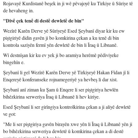
Rojavayê Kurdistanê beşek in ji wê pêvajoyê ku Tirkiye û Sûriye tê
de hevaheng in.
"Divê çek tenê di destê dewletê de bin"
Wezîrê Karên Derve yê Sûriyeyê Esed Şeybanî diyar kir ku ew
piştgiriyê didin gavên ji bo komkirina çekan a ku tenê di bin
kontrola saziyên fermî yên dewletê de bin li Îraq û Libnanê.
Wî destnîşan kir ku ev yek ji bo aramiya herêmê pêdiviyeke
bingehîn e.
Şeybanî li gel Wezîrê Karên Derve yê Tirkiyeyê Hakan Fîdan jî li
Enqereyê konferanseke rojnamegeriyê ya hevbeş li dar xist.
Şeybanî anî ziman ku Şam û Enqere li ser piştgiriya hewlên
bihêzkirina serweriya Îraq û Libnanê li hev kiriye.
Esed Şeybanî li ser girîngiya kontrolkirina çekan a ji aliyê dewletê
ve got:
"Me li ser piştgiriya gavên birayên xwe yên li Îraq û Libnanê yên ji
bo bihêzkirina serweriya dewletê û komkirina çekan a di destê