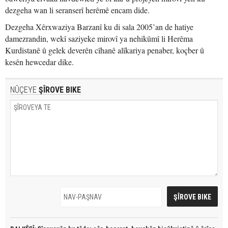
dezgeha wan li seranserî herêmê encam dide.
Dezgeha Xêrxwaziya Barzanî ku di sala 2005’an de hatiye
damezrandin, wekî saziyeke mirovî ya nehikûmî li Herêma
Kurdistanê û gelek deverên cîhanê alîkariya penaber, koçber û
kesên hewcedar dike.
NÛÇEYE
ŞÎROVE BIKE