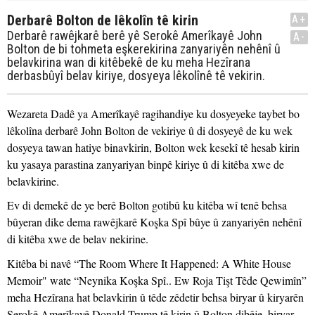
Derbarê Bolton de lêkolîn tê kirin
A+
Derbarê rawêjkarê berê yê Serokê Amerîkayê John
A-
Bolton de bi tohmeta eşkerekirina zanyariyên nehênî û
belavkirina wan di kitêbekê de ku meha Hezîrana
derbasbûyî belav kiriye, dosyeya lêkolînê tê vekirin.
Wezareta Dadê ya Amerîkayê ragihandiye ku dosyeyeke taybet bo
lêkolîna derbarê John Bolton de vekiriye û di dosyeyê de ku wek
dosyeya tawan hatiye binavkirin, Bolton wek kesekî tê hesab kirin
ku yasaya parastina zanyariyan binpê kiriye û di kitêba xwe de
belavkirine.
Ev di demekê de ye berê Bolton gotibû ku kitêba wî tenê behsa
bûyeran dike dema rawêjkarê Koşka Spî bûye û zanyariyên nehênî
di kitêba xwe de belav nekirine.
Kitêba bi navê “The Room Where It Happened: A White House
Memoir" wate “Neynika Koşka Spî.. Ew Roja Tişt Têde Qewimîn”
meha Hezîrana hat belavkirin û têde zêdetir behsa biryar û kiryarên
Serokê Amerîkayê Donald Trump tê kirin û Bolton dibêje, biryar