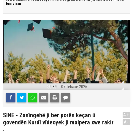
binivîsin
09:39
07 Tebaxe 2026
SINE - Zanîngehê ji ber porên keçan û
A+
govendên Kurdî vîdeoyek ji malpera xwe rakir
A-
.