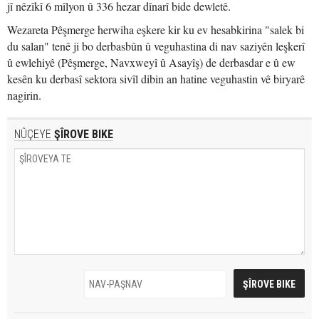
jî nêzîkî 6 mîlyon û 336 hezar dînarî bide dewletê.
Wezareta Pêşmerge herwiha eşkere kir ku ev hesabkirina "salek bi
du salan" tenê ji bo derbasbûn û veguhastina di nav saziyên leşkerî
û ewlehiyê (Pêşmerge, Navxweyî û Asayîş) de derbasdar e û ew
kesên ku derbasî sektora sivîl dibin an hatine veguhastin vê biryarê
nagirin.
NÛÇEYE
ŞÎROVE BIKE