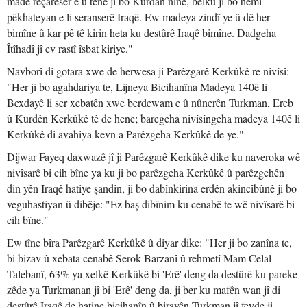
made rêçareser e û tenê ji bo Kurdan nîne, belku ji bo hemî
pêkhateyan e li seranserê Iraqê. Ew madeya zindî ye û dê her
bimîne û kar pê tê kirin heta ku destûrê Iraqê bimîne. Dadgeha
Îtîhadî jî ev rastî îsbat kiriye."
Navborî di gotara xwe de herwesa ji Parêzgarê Kerkûkê re nivîsî:
"Her ji bo agahdariya te, Lijneya Bicihanîna Madeya 140ê li
Bexdayê li ser xebatên xwe berdewam e û nûnerên Turkman, Ereb
û Kurdên Kerkûkê tê de hene; baregeha nivîsîngeha madeya 140ê li
Kerkûkê di avahiya kevn a Parêzgeha Kerkûkê de ye."
Dijwar Fayeq daxwazê jî ji Parêzgarê Kerkûkê dike ku naveroka wê
nivîsarê bi cih bîne ya ku ji bo parêzgeha Kerkûkê û parêzgehên
din yên Iraqê hatiye şandin, ji bo dabînkirina erdên akincîbûnê ji bo
veguhastiyan û dibêje: "Ez baş dibînim ku cenabê te wê nivîsarê bi
cih bîne."
Ew tîne bîra Parêzgarê Kerkûkê û diyar dike: "Her ji bo zanîna te,
bi bizav û xebata cenabê Serok Barzanî û rehmetî Mam Celal
Talebanî, 63% ya xelkê Kerkûkê bi 'Erê' deng da destûrê ku pareke
zêde ya Turkmanan jî bi 'Erê' deng da, ji ber ku mafên wan jî di
destûrê Iraqê de hatine bicihanîn û birayên Turkman jî feyde ji