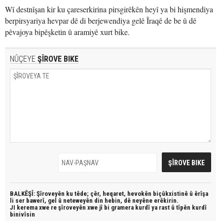
Wî destnîşan kir ku çareserkirina pirsgirêkên heyî ya bi hişmendiya
berpirsyariya hevpar dê di berjewendiya gelê Îraqê de be û dê
pêvajoya bipêşketin û aramiyê xurt bike.
NÛÇEYE
ŞÎROVE BIKE
BALKÊŞÎ: Şîroveyên ku têde;
çêr, heqaret, hevokên biçûkxistinê û êrîşa
li ser bawerî, gel û neteweyên din hebin,
dê neyêne erêkirin.
JI kerema xwe re şîroveyên xwe jî bi
gramera kurdî
ya rast û
tîpên kurdî
binivîsin