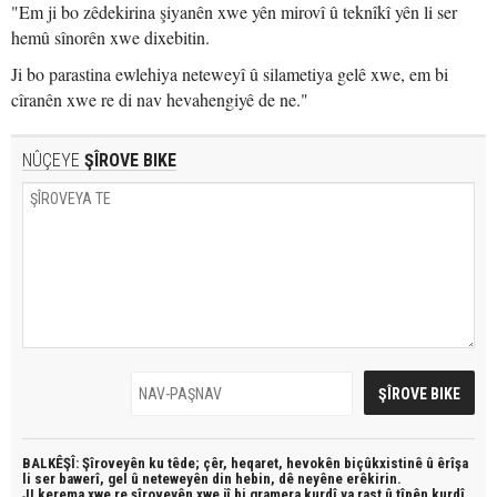
"Em ji bo zêdekirina şiyanên xwe yên mirovî û teknîkî yên li ser
hemû sînorên xwe dixebitin.
Ji bo parastina ewlehiya neteweyî û silametiya gelê xwe, em bi
cîranên xwe re di nav hevahengiyê de ne."
NÛÇEYE
ŞÎROVE BIKE
BALKÊŞÎ: Şîroveyên ku têde;
çêr, heqaret, hevokên biçûkxistinê û êrîşa
li ser bawerî, gel û neteweyên din hebin,
dê neyêne erêkirin.
JI kerema xwe re şîroveyên xwe jî bi
gramera kurdî
ya rast û
tîpên kurdî