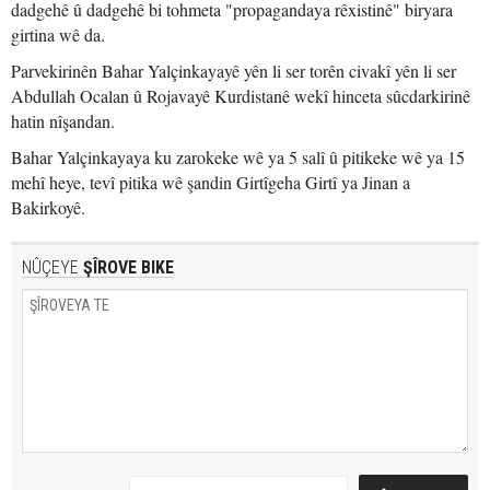
dadgehê û dadgehê bi tohmeta "propagandaya rêxistinê" biryara
girtina wê da.
Parvekirinên Bahar Yalçinkayayê yên li ser torên civakî yên li ser
Abdullah Ocalan û Rojavayê Kurdistanê wekî hinceta sûcdarkirinê
hatin nîşandan.
Bahar Yalçinkayaya ku zarokeke wê ya 5 salî û pitikeke wê ya 15
mehî heye, tevî pitika wê şandin Girtîgeha Girtî ya Jinan a
Bakirkoyê.
NÛÇEYE
ŞÎROVE BIKE