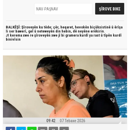
BALKÊŞÎ: Şîroveyên ku têde;
çêr, heqaret, hevokên biçûkxistinê û êrîşa
li ser bawerî, gel û neteweyên din hebin,
dê neyêne erêkirin.
JI kerema xwe re şîroveyên xwe jî bi
gramera kurdî
ya rast û
tîpên kurdî
binivîsin
09:42
07 Tebaxe 2026