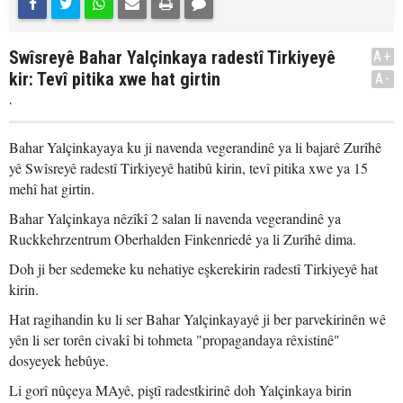
Swîsreyê Bahar Yalçinkaya radestî Tirkiyeyê
A+
kir: Tevî pitika xwe hat girtin
A-
.
Bahar Yalçinkayaya ku ji navenda vegerandinê ya li bajarê Zurîhê
yê Swîsreyê radestî Tirkiyeyê hatibû kirin, tevî pitika xwe ya 15
mehî hat girtin.
Bahar Yalçinkaya nêzîkî 2 salan li navenda vegerandinê ya
Ruckkehrzentrum Oberhalden Finkenriedê ya li Zurîhê dima.
Doh ji ber sedemeke ku nehatiye eşkerekirin radestî Tirkiyeyê hat
kirin.
Hat ragihandin ku li ser Bahar Yalçinkayayê ji ber parvekirinên wê
yên li ser torên civakî bi tohmeta "propagandaya rêxistinê"
dosyeyek hebûye.
Li gorî nûçeya MAyê, piştî radestkirinê doh Yalçinkaya birin