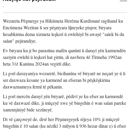
.
Wezareta Pêşmerge ya Hikûmeta Herêma Kurdistanê ragihand ku
Encûmena Wezîran li ser pêşniyara lîjneyeke pispor, biryara
hesabkirina dema xizmeta leşkerî û ewlehiyê bi awayê "salek bi du
salan" pejirandiye.
Ev biryara ku ji bo parastina mafên qanûnî û darayî yên karmendên
saziyên ewlehî û leşkerî hat girtin, di navbera 4ê Tîrmeha 1992an
heta 31ê Kanûna 2024an vegirtî dike.
Li gorî daxuyaniya wezaretê, bicihanîna vê biryarê ne neçarî ye û li
ser daxwaza kesane ya karmend an efseran bi pêşkêşkirina
daxwaznameya fermî tê pêkanîn.
Li gorî mercên darayî yên biryarê, pêdivî ye ku efser an karmendê
ku vê daxwazê dike, ji mûçeyê xwe yê bingehîn ê wan salan pareke
xanenişîniyê bide xezîneyê.
Di vê çarçoveyê de, divê her Pêşmergeyek rêjeya 10% ji mûçeyê
bingehîn ê 10 salan (ku nêzîkî 3 mîlyon û 936 hezar dînar e) û efser