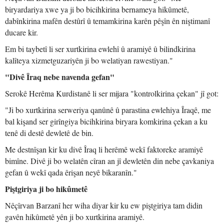
biryardariya xwe ya ji bo bicihkirina bernameya hikûmetê,
dabînkirina mafên destûrî û temamkirina karên pêşîn ên niştimanî
ducare kir.
Em bi taybetî li ser xurtkirina ewlehî û aramiyê û bilindkirina
kalîteya xizmetguzariyên ji bo welatiyan rawestiyan."
"Divê Îraq nebe navenda gefan"
Serokê Herêma Kurdistanê li ser mijara "kontrolkirina çekan" jî got:
"Ji bo xurtkirina serweriya qanûnê û parastina ewlehiya Îraqê, me
bal kişand ser girîngiya bicihkirina biryara komkirina çekan a ku
tenê di destê dewletê de bin.
Me destnîşan kir ku divê Îraq li herêmê wekî faktoreke aramiyê
bimîne. Divê ji bo welatên cîran an jî dewletên din nebe çavkaniya
gefan û wekî qada êrişan neyê bikaranîn."
Piştgiriya ji bo hikûmetê
Nêçîrvan Barzanî her wiha diyar kir ku ew piştgiriya tam didin
gavên hikûmetê yên ji bo xurtkirina aramiyê.