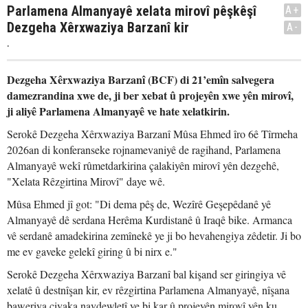
Parlamena Almanyayê xelata mirovî pêşkêşî
A+
Dezgeha Xêrxwaziya Barzanî kir
A-
.
Dezgeha Xêrxwaziya Barzanî (BCF) di 21’emîn salvegera
damezrandina xwe de, ji ber xebat û projeyên xwe yên mirovî,
ji aliyê Parlamena Almanyayê ve hate xelatkirin.
Serokê Dezgeha Xêrxwaziya Barzanî Mûsa Ehmed îro 6ê Tîrmeha
2026an di konferanseke rojnamevaniyê de ragihand, Parlamena
Almanyayê wekî rûmetdarkirina çalakiyên mirovî yên dezgehê,
"Xelata Rêzgirtina Mirovî" daye wê.
Mûsa Ehmed jî got: "Di dema pêş de, Wezîrê Geşepêdanê yê
Almanyayê dê serdana Herêma Kurdistanê û Iraqê bike. Armanca
vê serdanê amadekirina zemînekê ye ji bo hevahengiya zêdetir. Ji bo
me ev gaveke gelekî giring û bi nirx e."
Serokê Dezgeha Xêrxwaziya Barzanî bal kişand ser giringiya vê
xelatê û destnîşan kir, ev rêzgirtina Parlamena Almanyayê, nîşana
baweriya civaka navdewletî ye bi kar û projeyên mirovî yên ku