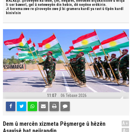
BALKÊŞÎ: Şîroveyên ku têde;
çêr, heqaret, hevokên biçûkxistinê û êrîşa
li ser bawerî, gel û neteweyên din hebin,
dê neyêne erêkirin.
JI kerema xwe re şîroveyên xwe jî bi
gramera kurdî
ya rast û
tîpên kurdî
binivîsin
11:07
06 Tebaxe 2026
Dem û mercên xizmeta Pêşmerge û hêzên
A+
Asayîşê hat pejirandin
A-