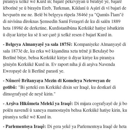
piraniya xelkê wê Kurd in; bajarê pêkevjiyan û biratiyê ye, bajarê
lêborînê ye û birayên Ereb, Turkman, Kildanî û Aşûrî di vî bajarî de
hevparên me ne. Belê bi belgeya rûpela 3846ê ya "Qamûs Î'lam"ê
di nivîsîna dîroknas Şemsedîn Samî Feraşerî de ku di salên 1889
heta 1898ê de derketine, Kurdistanîbûna Kerkûkê hatiye îsbatkirin
û diyar kiriye ku sê li ser çarê ji xelkê resen ê bajarî Kurd in.
- Belgeya Almanyayê ya sala 1875ê:
Kompaniyeke Almanyayê di
sala 1873ê de, ku erka wê kişandina xeta trênê ji Bexdayê bo
Berlînê bûye, behsa Kerkûkê kiriye û diyar kiriye ku piraniya
şêniyên Kerkûkê Kurd in. Ev raport niha jî di arşîva Navenda
Ewropayê de li Berlînê parastî ye.
- Nûnerê Brîtanyaya Mezin di Komeleya Neteweyan de
gotibû:
"Bi şertekî em Kerkûkê dixin ser Iraqê, ku destkarî di
dîmografyayê de neyê kirin."
- Arşîva Hikûmeta Melekî ya Iraqê:
Di mijara cografyayê de ji bo
polên navendî û xaneya mamostayên behsa Kerkûkê hatiye kirin, ku
piraniya xelkê wê Kurd in.
- Parlementoya Iraqê:
Di gera yekê ya Parlementoya Iraqê de heta