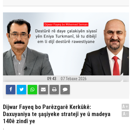
09:43
07 Tebaxe 2026
Dijwar Fayeq bo Parêzgarê Kerkûkê:
A+
Daxuyaniya te şaşiyeke stratejî ye û madeya
A-
140ê zindî ye
.