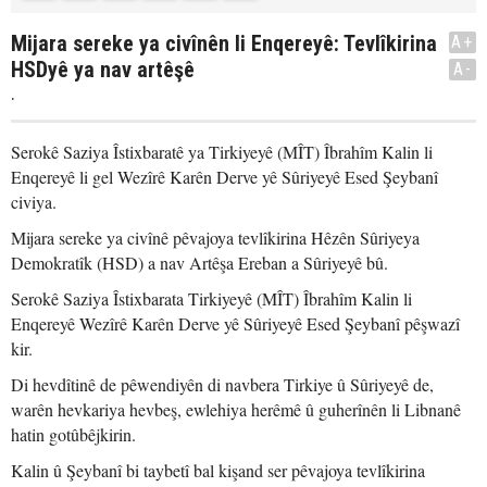
Mijara sereke ya civînên li Enqereyê: Tevlîkirina
A+
HSDyê ya nav artêşê
A-
.
Serokê Saziya Îstixbaratê ya Tirkiyeyê (MÎT) Îbrahîm Kalin li
Enqereyê li gel Wezîrê Karên Derve yê Sûriyeyê Esed Şeybanî
civiya.
Mijara sereke ya civînê pêvajoya tevlîkirina Hêzên Sûriyeya
Demokratîk (HSD) a nav Artêşa Ereban a Sûriyeyê bû.
Serokê Saziya Îstixbarata Tirkiyeyê (MÎT) Îbrahîm Kalin li
Enqereyê Wezîrê Karên Derve yê Sûriyeyê Esed Şeybanî pêşwazî
kir.
Di hevdîtinê de pêwendiyên di navbera Tirkiye û Sûriyeyê de,
warên hevkariya hevbeş, ewlehiya herêmê û guherînên li Libnanê
hatin gotûbêjkirin.
Kalin û Şeybanî bi taybetî bal kişand ser pêvajoya tevlîkirina