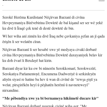
.
Serokê Herêma Kurdistanê Nêçîrvan Barzanî di civîna
Hevpeymaniya Birêvebirina Dewletê de bal kişand ser ser wê yekê
ku divê li Îraqê çek tenê di destê dewletê de bin.
Wî her wiha anî zimên ku divê Îraq nebe çavkaniya gefan an jî qada
êrişên li ser welatên cîran.
Nêçîrvan Barzanî li ser hesabê xwe yê medyaya civakî derbarê
civîna Hevpeymaniya Birêvebirina Dewletê daxuyaniyek belav kir
ku doh êvarî li Bexdayê hat kirin.
Barzanî diyar kir ku ew bi nûnerên Serokkomarî, Serokwezîrî,
Serokatiya Parlamentoyê, Encumena Dadweriyê û serkirdeyên
aliyên siyasî re hatine ba hev û wan di civînê de “rewşa giştî ya
welat, pirsgirêkên heyî û pêşhatên herêmî û navneteweyî”
nirxandine.
"Me pêbendiya xwe ya bi bernameya hikûmetê ducare kir"
Nêçîrvan Barzanî derbarê naverok civînê wiha got: "Me