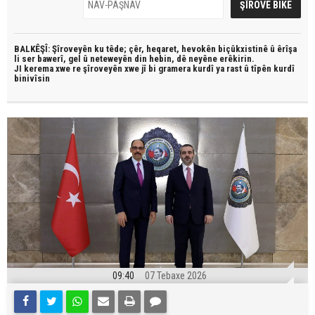
BALKÊŞÎ: Şîroveyên ku têde;
çêr, heqaret, hevokên biçûkxistinê û êrîşa
li ser bawerî, gel û neteweyên din hebin,
dê neyêne erêkirin.
JI kerema xwe re şîroveyên xwe jî bi
gramera kurdî
ya rast û
tîpên kurdî
binivîsin
09:40
07 Tebaxe 2026