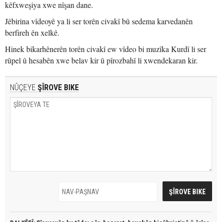
kêfxweşiya xwe nîşan dane.
Jêbirina vîdeoyê ya li ser torên civakî bû sedema karvedanên
berfireh ên xelkê.
Hinek bikarhênerên torên civakî ew vîdeo bi muzîka Kurdî li ser
rûpel û hesabên xwe belav kir û pîrozbahî li xwendekaran kir.
NÛÇEYE
ŞÎROVE BIKE