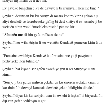
saziyên niştimanî de li hev kir.
Ev gaveke bingehîn e ku dê dawiyê li bêaramîya li herêmê bîne."
Şeybanî destnîşan kir ku Sûriye di mijara kontrolkirina çekan a ji
aliyê dewletê ve tecrubeyeke girîng bi dest xistiye û ev tecrube ji bo
welatên cîran wekî "modeleke rastîn" pênase kir.
"Sînorên me di bin gefa milîsan de ne"
Şeybanî her wiha êrişên li ser welatên Kendavê şermezar kirin û da
zanîn:
"Parastina ewlehiya Kendavê û dûrxistina wê ya ji pevçûnan
pêdiviyeke herî bilind e."
Şeybanî bal kişand ser gefên ewlehiyê yên li ser Sûriyeyê û anî
ziman:
"Sûriye ji ber gefên milîsên çekdar ên ku sînorên welatên cîran bi
kar tînin û li derveyî kontrola dewletê çekan hildigirin dinale."
Şeybanî diyar kir ku saziyên wan ên ewlehî û leşkerî bi biryardarî li
dijî van gefan têdikoşin û got: