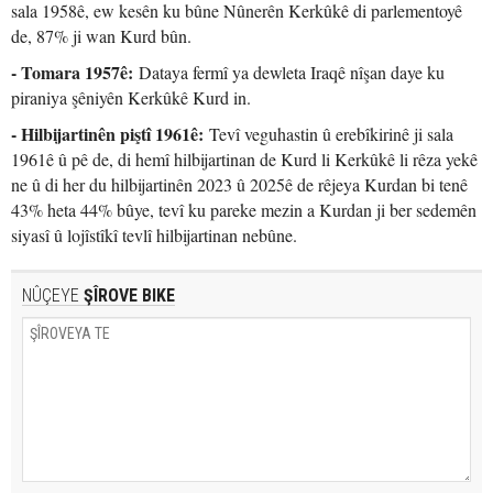
sala 1958ê, ew kesên ku bûne Nûnerên Kerkûkê di parlementoyê
de, 87% ji wan Kurd bûn.
- Tomara 1957ê:
Dataya fermî ya dewleta Iraqê nîşan daye ku
piraniya şêniyên Kerkûkê Kurd in.
- Hilbijartinên piştî 1961ê:
Tevî veguhastin û erebîkirinê ji sala
1961ê û pê de, di hemî hilbijartinan de Kurd li Kerkûkê li rêza yekê
ne û di her du hilbijartinên 2023 û 2025ê de rêjeya Kurdan bi tenê
43% heta 44% bûye, tevî ku pareke mezin a Kurdan ji ber sedemên
siyasî û lojîstîkî tevlî hilbijartinan nebûne.
NÛÇEYE
ŞÎROVE BIKE