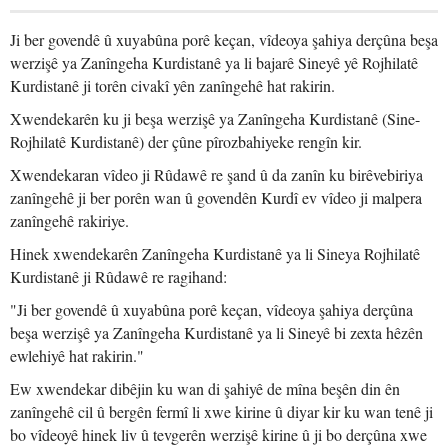
Ji ber govendê û xuyabûna porê keçan, vîdeoya şahiya derçûna beşa
werzişê ya Zanîngeha Kurdistanê ya li bajarê Sineyê yê Rojhilatê
Kurdistanê ji torên civakî yên zanîngehê hat rakirin.
Xwendekarên ku ji beşa werzişê ya Zanîngeha Kurdistanê (Sine-
Rojhilatê Kurdistanê) der çûne pîrozbahiyeke rengîn kir.
Xwendekaran vîdeo ji Rûdawê re şand û da zanîn ku birêvebiriya
zanîngehê ji ber porên wan û govendên Kurdî ev vîdeo ji malpera
zanîngehê rakiriye.
Hinek xwendekarên Zanîngeha Kurdistanê ya li Sineya Rojhilatê
Kurdistanê ji Rûdawê re ragihand:
"Ji ber govendê û xuyabûna porê keçan, vîdeoya şahiya derçûna
beşa werzişê ya Zanîngeha Kurdistanê ya li Sineyê bi zexta hêzên
ewlehiyê hat rakirin."
Ew xwendekar dibêjin ku wan di şahiyê de mîna beşên din ên
zanîngehê cil û bergên fermî li xwe kirine û diyar kir ku wan tenê ji
bo vîdeoyê hinek liv û tevgerên werzişê kirine û ji bo derçûna xwe