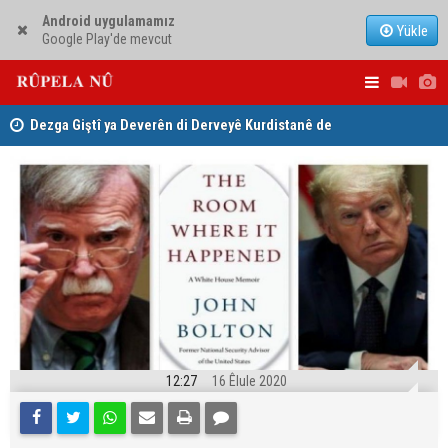
Android uygulamamız
Yükle
Google Play'de mevcut
ha
Dezga Giştî ya Deverên di Derveyê Kurdistanê de
Nêçîrvan Ba
gotinên parêzgere Kerkûkê Muhammed Saman red kir
12:27
16 Êlule 2020