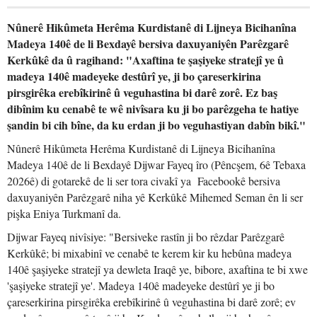
Nûnerê Hikûmeta Herêma Kurdistanê di Lijneya Bicihanîna
Madeya 140ê de li Bexdayê bersiva daxuyaniyên Parêzgarê
Kerkûkê da û ragihand: "Axaftina te şaşiyeke stratejî ye û
madeya 140ê madeyeke destûrî ye, ji bo çareserkirina
pirsgirêka erebîkirinê û veguhastina bi darê zorê. Ez baş
dibînim ku cenabê te wê nivîsara ku ji bo parêzgeha te hatiye
şandin bi cih bîne, da ku erdan ji bo veguhastiyan dabîn bikî."
Nûnerê Hikûmeta Herêma Kurdistanê di Lijneya Bicihanîna
Madeya 140ê de li Bexdayê Dijwar Fayeq îro (Pêncşem, 6ê Tebaxa
2026ê) di gotarekê de li ser tora civakî ya Facebookê bersiva
daxuyaniyên Parêzgarê niha yê Kerkûkê Mihemed Seman ên li ser
pişka Eniya Turkmanî da.
Dijwar Fayeq nivîsiye: "Bersiveke rastîn ji bo rêzdar Parêzgarê
Kerkûkê; bi mixabinî ve cenabê te kerem kir ku hebûna madeya
140ê şaşiyeke stratejî ya dewleta Iraqê ye, bibore, axaftina te bi xwe
'şaşiyeke stratejî ye'. Madeya 140ê madeyeke destûrî ye ji bo
çareserkirina pirsgirêka erebîkirinê û veguhastina bi darê zorê; ev