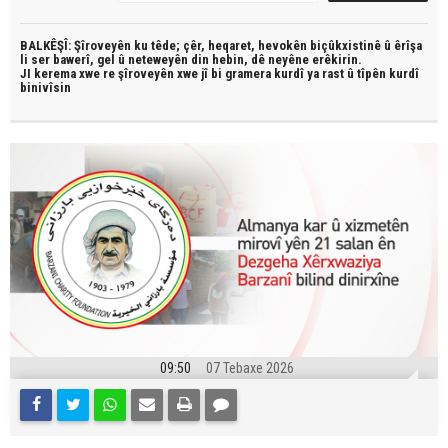
BALKÊŞÎ: Şîroveyên ku têde;
çêr, heqaret, hevokên biçûkxistinê û êrîşa
li ser bawerî, gel û neteweyên din hebin,
dê neyêne erêkirin.
JI kerema xwe re şîroveyên xwe jî bi
gramera kurdî
ya rast û
tîpên kurdî
binivîsin
09:50
07 Tebaxe 2026