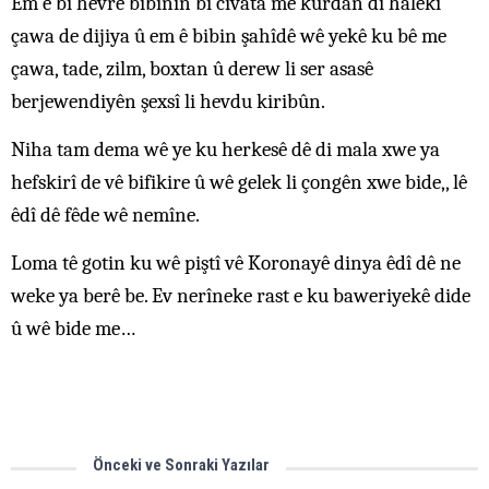
Em ê bi hevre bibînin bi civata me kurdan di halekî
çawa de dijiya û em ê bibin şahîdê wê yekê ku bê me
çawa, tade, zilm, boxtan û derew li ser asasê
berjewendiyên şexsî li hevdu kiribûn.
Niha tam dema wê ye ku herkesê dê di mala xwe ya
hefskirî de vê bifikire û wê gelek li çongên xwe bide,, lê
êdî dê fêde wê nemîne.
Loma tê gotin ku wê piştî vê Koronayê dinya êdî dê ne
weke ya berê be. Ev nerîneke rast e ku baweriyekê dide
û wê bide me…
Önceki ve Sonraki Yazılar