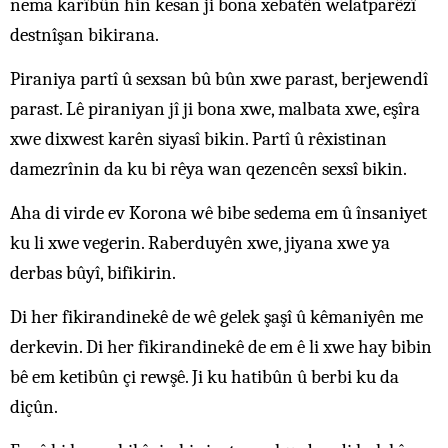
nema karîbûn hin kesan ji bona xebatên welatparêzî
destnîşan bikirana.
Piraniya partî û sexsan bû bûn xwe parast, berjewendî
parast. Lê piraniyan jî ji bona xwe, malbata xwe, eşîra
xwe dixwest karên siyasî bikin. Partî û rêxistinan
damezrînin da ku bi rêya wan qezencên sexsî bikin.
Aha di virde ev Korona wê bibe sedema em û însaniyet
ku li xwe vegerin. Raberduyên xwe, jiyana xwe ya
derbas bûyî, bifikirin.
Di her fikirandinekê de wê gelek şaşî û kêmaniyên me
derkevin. Di her fikirandinekê de em ê li xwe hay bibin
bê em ketibûn çi rewşê. Ji ku hatibûn û berbi ku da
diçûn.