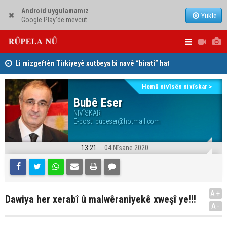
Android uygulamamız
Yükle
Google Play'de mevcut
Li mizgeftên Tirkiyeyê xutbeya bi navê “biratî” hat
Serokerkan
xwendin
Dîcleyê hi
Hemû nivîsên nivîskar >
Mihemed Hacî Mehmûd: Ji bo parastina Iraqê, çareserî
Bubê Eser
sîstema konfederalî ye
NIVÎSKAR
E-post:
bubeser@hotmail.com
13:21
04 Nîsane 2020
A+
Dawiya her xerabî û malwêraniyekê xweşî ye!!!
A-