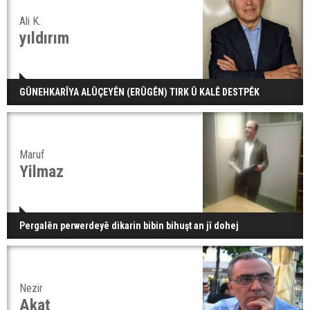
Ali K.
yıldırım
GÛNEHKARÎYA ALÛÇEYÊN (ERÛGÊN) TIRK Û KALÊ DESTPÊK
Maruf
Yilmaz
Pergalên perwerdeyê dikarin bibin bihuşt an jî dohej
Nezir
Akat