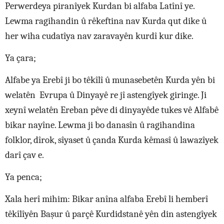
Perwerdeya piranîyek Kurdan bi alfaba Latînî ye.
Lewma ragihandin û rêkeftina nav Kurda qut dike û
her wiha cudatîya nav zaravayên kurdî kur dike.
Ya çara;
Alfabe ya Erebî ji bo têkîlî û munasebetên Kurda yên bi
welatên Evrupa û Dinyayê re jî astengîyek giringe. Ji
xeynî welatên Ereban pêve di dinyayêde tukes vê Alfabê
bikar nayîne. Lewma ji bo danasîn û ragihandina
folklor, dîrok, sîyaset û çanda Kurda kêmasî û lawazîyek
darî çav e.
Ya penca;
Xala herî mihim: Bikar anîna alfaba Erebî li hemberî
têkîlîyên Başur û parçê Kurdidstanê yên din astengîyek