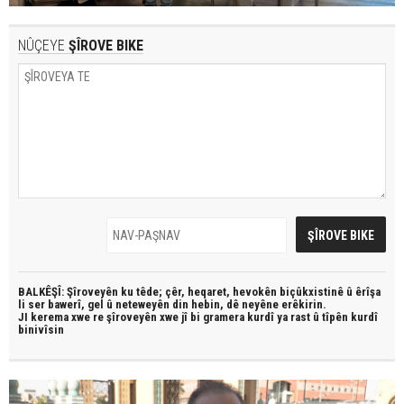
NÛÇEYE
ŞÎROVE BIKE
BALKÊŞÎ: Şîroveyên ku têde;
çêr, heqaret, hevokên biçûkxistinê û êrîşa
li ser bawerî, gel û neteweyên din hebin,
dê neyêne erêkirin.
JI kerema xwe re şîroveyên xwe jî bi
gramera kurdî
ya rast û
tîpên kurdî
binivîsin