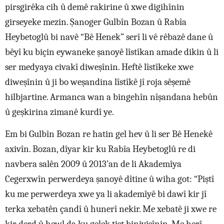
pirsgirêka cih û demê rakirine û xwe digihînin
girseyeke mezin. Şanoger Gulbîn Bozan û Rabîa
Heybetoglû bi navê “Bê Henek” serî li vê rêbazê dane û
bêyî ku biçin eywaneke şanoyê lîstîkan amade dikin û li
ser medyaya civakî diweşînin. Heftê lîstîkeke xwe
diweşînin û ji bo weşandina lîstîkê jî roja sêşemê
hilbjartine. Armanca wan a bingehîn nîşandana hebûn
û geşkirina zimanê kurdî ye.
Em bi Gulbîn Bozan re hatin gel hev û li ser Bê Henekê
axivîn. Bozan, dîyar kir ku Rabîa Heybetoglû re di
navbera salên 2009 û 2013’an de li Akademîya
Cegerxwîn perwerdeya şanoyê dîtine û wiha got: “Piştî
ku me perwerdeya xwe ya li akademîyê bi dawî kir jî
terka xebatên çandî û hunerî nekir. Me xebatê ji xwe re