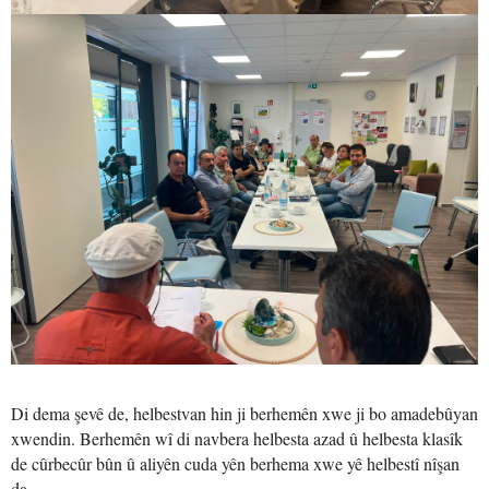
Di dema şevê de, helbestvan hin ji berhemên xwe ji bo amadebûyan
xwendin. Berhemên wî di navbera helbesta azad û helbesta klasîk
de cûrbecûr bûn û aliyên cuda yên berhema xwe yê helbestî nîşan
da.