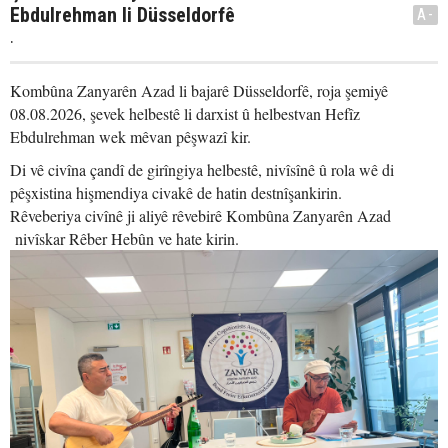
Ebdulrehman li Düsseldorfê
A-
.
Kombûna Zanyarên Azad li bajarê Düsseldorfê, roja şemiyê
08.08.2026, şevek helbestê li darxist û helbestvan Hefîz
Ebdulrehman wek mêvan pêşwazî kir.
Di vê civîna çandî de girîngiya helbestê, nivîsînê û rola wê di
pêşxistina hişmendiya civakê de hatin destnîşankirin.
Rêveberiya civînê ji aliyê rêvebirê Kombûna Zanyarên Azad
nivîskar Rêber Hebûn ve hate kirin.