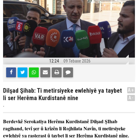
12:24
09 Tebaxe 2026
Dilşad Şihab: Ti metirsiyeke ewlehiyê ya taybet
A+
li ser Herêma Kurdistanê nîne
A-
.
Berdevkê Serokatiya Herêma Kurdistanê Dilşad ŞIhab
ragihand, tevî şer û krîzên li Rojhilata Navîn, ti metirsiyeke
ewlehiyê ya rasterast û taybet li ser Herêma Kurdistanê nîne.