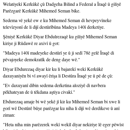
Welatiyekî Kerkûkê çû Dadgeha Bilind a Federal a Îraqê û giliyê
Parêzgarê Kerkûkê Mihemed Seman bike.
Sedema vê yekê ew e ku Mihemed Seman di hevpeyvîneke
televîzyonî de li dijî destûrîbûna Madeya 140î derketiye.
Şêniyê Kerkûkê Diyar Ebdulrezaqê ku giliyê Mihemed Seman
kiriye ji Rûdawê re axivî û got:
"Madeya 140î madeyeke destûrî ye û ji sedî 78ê gelê Îraqê di
pêvajoyeke demokratîk de deng daye wê."
Diyar Ebdurezaq diyar kir ku li bajarekî wekî Kerkûkê
daxuyaniyên bi vî awayî êrişa li Destûra Îraqê ye û pê de çû:
"Ev daxuyanî dibin sedema derketina aloziyê di navbera
pêkhateyan de û têkdana aştiya civakî."
Ebdurezaq amaje bi wê yekê jî kir ku Mihemed Seman bi xwe li
gorî wê Destûrê bûye parêzgar ku niha li dijî wê derdikeve û anî
ziman:
"Heta niha min parêzerek wekî wekîl diyar nekiriye lê eger pêwîst