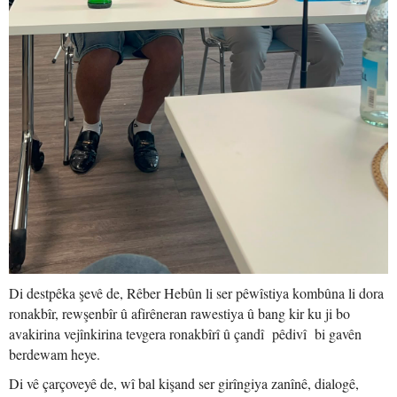
Di destpêka şevê de, Rêber Hebûn li ser pêwîstiya kombûna li dora
ronakbîr, rewşenbîr û afirêneran rawestiya û bang kir ku ji bo
avakirina vejînkirina tevgera ronakbîrî û çandî pêdivî bi gavên
berdewam heye.
Di vê çarçoveyê de, wî bal kişand ser girîngiya zanînê, dialogê,