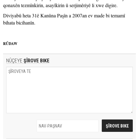
qonaxên tezmînkirin, asayîkirin û serjimêriyê li xwe digire.
Diviyabû heta 31ê Kanûna Paşîn a 2007an ev made bi temamî
bihata bicihanîn.
RÛDAW
NÛÇEYE
ŞÎROVE BIKE