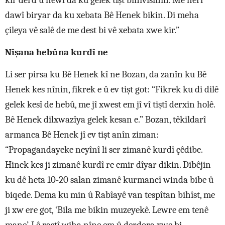
kir derd û hewl da ku gelek tişt binivisînin. Me herî
dawî biryar da ku xebata Bê Henek bikin. Di meha
çileya vê salê de me dest bi vê xebata xwe kir.”
Nîşana hebûna kurdî ne
Li ser pirsa ku Bê Henek kî ne Bozan, da zanîn ku Bê
Henek kes nînin, fikrek e û ev tişt got: “Fikrek ku di dilê
gelek kesî de hebû, me jî xwest em jî vî tiştî derxin holê.
Bê Henek dilxwazîya gelek kesan e.” Bozan, têkildarî
armanca Bê Henek jî ev tişt anîn ziman:
“Propagandayeke neyînî li ser zimanê kurdî çêdibe.
Hinek kes ji zimanê kurdî re emir dîyar dikin. Dibêjin
ku dê heta 10-20 salan zimanê kurmancî winda bibe û
biqede. Dema ku min û Rabîayê van tespîtan bihîst, me
ji xw ere got, ‘Bila me bikin muzeyekê. Lewre em tenê