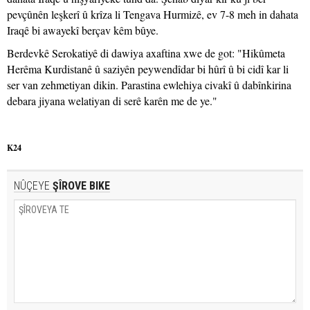
pevçûnên leşkerî û krîza li Tengava Hurmizê, ev 7-8 meh in dahata
Iraqê bi awayekî berçav kêm bûye.
Berdevkê Serokatiyê di dawiya axaftina xwe de got: "Hikûmeta
Herêma Kurdistanê û saziyên peywendîdar bi hûrî û bi cidî kar li
ser van zehmetiyan dikin. Parastina ewlehiya civakî û dabînkirina
debara jiyana welatiyan di serê karên me de ye."
K24
NÛÇEYE
ŞÎROVE BIKE