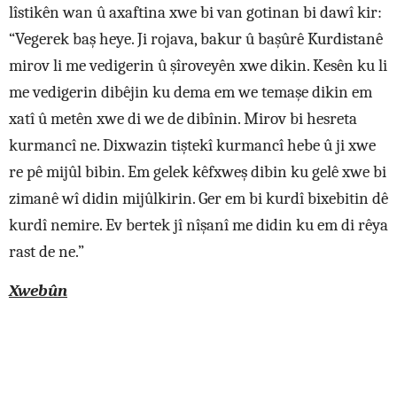
lîstikên wan û axaftina xwe bi van gotinan bi dawî kir:
“Vegerek baş heye. Ji rojava, bakur û başûrê Kurdistanê
mirov li me vedigerin û şîroveyên xwe dikin. Kesên ku li
me vedigerin dibêjin ku dema em we temaşe dikin em
xatî û metên xwe di we de dibînin. Mirov bi hesreta
kurmancî ne. Dixwazin tiştekî kurmancî hebe û ji xwe
re pê mijûl bibin. Em gelek kêfxweş dibin ku gelê xwe bi
zimanê wî didin mijûlkirin. Ger em bi kurdî bixebitin dê
kurdî nemire. Ev bertek jî nîşanî me didin ku em di rêya
rast de ne.”
Xwebûn