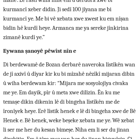
mane’. Lê rastî wiha nîne em û derdora xwe bi
kurmancî xeber didin. Ji sedî 100 jîyana me bi
kurmancî ye. Me bi vê xebata xwe xwest ku em nîşan
bidin hê kurdî heye. Armanca me ya sereke jînkirina
zimanê kurdî ye.”
Eywana şanoyê pêwîst nîn e
Di berdewamê de Bozan derbarê naveroka lîstîkên wan
de jî axivî û dîyar kir ku bi mîzahê nêzîkî mijaran dibin
û wiha berdewam kir: “Mijara me sosyolojîya civaka
me ye. Em dayik, pîr û meta xwe dilîzin. Ên ku me
temaşe dikin dikenin lê di bingeha lîstîkên me de
îronîyek heye. Erê lîstik henek e lê di bingeha xwe de Bê
Henek e. Bê henek, weke beşeke xebata me ye. Wê xebat
li ser me her du kesan bimeşe. Niha em li ser du jinan