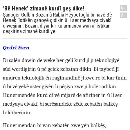
‘Bê Henek’ zimanê kurdî geş dike!
A+
Şanoger Gulbîn Bozan û Rabîa Heybetoglû bi navê Bê
A-
Henek lîstîkên şanoyê çidikin û li ser medyaya civakî
diweşînin. Bozan, dîyar kir ku armanca wan a lîstikan
geşkirina zimanê kurdî ye
Qedrî Esen
Di salên dawîn de weke her gelî kurd jî ji teknolojîyê
sûd werdigirin û pê gelek xebatan dikin. Bi taybetî jî
amûrên teknolojîk ên ragihandinê ji xwe re bi kar tînin
û bi vê yekê astengîyên li pêşîya xwe ji holê radikin.
Hunermendên kurd di vê mijarê de afirîner in û li ser
medyaya civakî, bi serêşandeke zêde xebatên balkêş
hildiberînin.
Hunermendan bi van xebatên xwe yên balkêş,