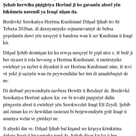
Şehab herwiha piştgiriya Herêmê ji bo gavanên aborî yên
hikûmeta navendî ya Iraqê nîşan da.
Berdevkê Serokatiya Herêma Kurdistanê Dilşad Şihab îro 8ê
Tebaxa 2026an, di daxuyaniyeke rojnamevaniyê de behsa
geşedanên dawî yên navçeyê û bandora wan li ser Kurdistan û Iraqê
kir.
Dilşad Şehib destnîşan kir ku rewşa navçeyê bi giştî aloz e, lê belê ji
ber siyaset û rola hevseng a Herêma Kurdistanê, ti metirsiyeke
ewlehiyê ya taybet û diyarkirî li ser Herêma Kurdistanê nîne, lê tevî
vê yekê jî saziyên wan ên peywendîdar her tim di amadebaşiyê de
ne.
Di derbarê peywendiyên navbera Hewlêr û Bexdayê de, Berdevkê
Serokatiya Herêmê aşkere kir, ew bi tevahî piştgiriyê didin
pêngavên aborî û ewlehiyê yên Serokwezîrê Iraqê Elî Zeydî. Şehib
anî ziman ku ev hewildan rasterast bi berjewendiyên gelê Iraqê û
aramiya welat ve girêdayî ne.
Ji aliyekî din ve, Dilşad Şihab bal kişand ser kêşeya kêmkirina
dahata Iraqê û hişyariyeke tund da. Şehab diyar kir ku ji ber