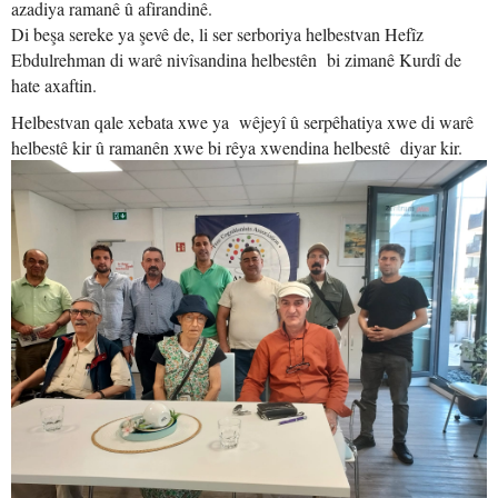
azadiya ramanê û afirandinê.
Di beşa sereke ya şevê de, li ser serboriya helbestvan Hefîz
Ebdulrehman di warê nivîsandina helbestên bi zimanê Kurdî de
hate axaftin.
Helbestvan qale xebata xwe ya wêjeyî û serpêhatiya xwe di warê
helbestê kir û ramanên xwe bi rêya xwendina helbestê diyar kir.