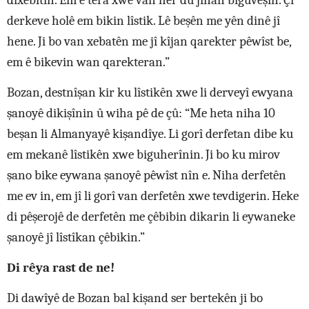
dixebitin. Em ê têra xwe van her du jinan biguvêşin. Çi
derkeve holê em bikin lîstik. Lê beşên me yên dinê jî
hene. Ji bo van xebatên me jî kîjan qarekter pêwîst be,
em ê bikevin wan qarekteran.”
Bozan, destnîşan kir ku lîstikên xwe li derveyî ewyana
şanoyê dikişînin û wiha pê de çû: “Me heta niha 10
beşan li Almanyayê kişandîye. Li gorî derfetan dibe ku
em mekanê lîstikên xwe biguherînin. Ji bo ku mirov
şano bike eywana şanoyê pêwîst nîn e. Niha derfetên
me ev in, em jî li gorî van derfetên xwe tevdigerin. Heke
di pêşerojê de derfetên me çêbibin dikarin li eywaneke
şanoyê jî lîstîkan çêbikin.”
Di rêya rast de ne!
Di dawîyê de Bozan bal kişand ser bertekên ji bo