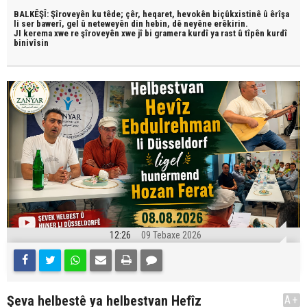
BALKÊŞÎ: Şîroveyên ku têde;
çêr, heqaret, hevokên biçûkxistinê û êrîşa
li ser bawerî, gel û neteweyên din hebin,
dê neyêne erêkirin.
JI kerema xwe re şîroveyên xwe jî bi
gramera kurdî
ya rast û
tîpên kurdî
binivîsin
12:26
09 Tebaxe 2026
Şeva helbestê ya helbestvan Hefîz
A+