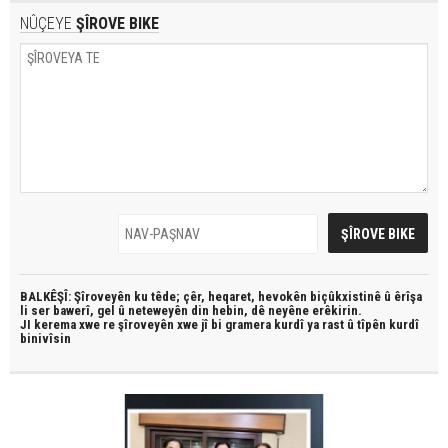
NÛÇEYE
ŞÎROVE BIKE
BALKÊŞÎ: Şîroveyên ku têde;
çêr, heqaret, hevokên biçûkxistinê û êrîşa
li ser bawerî, gel û neteweyên din hebin,
dê neyêne erêkirin.
JI kerema xwe re şîroveyên xwe jî bi
gramera kurdî
ya rast û
tîpên kurdî
binivîsin