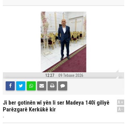
12:27
09 Tebaxe 2026
Ji ber gotinên wî yên li ser Madeya 140î giliyê
A+
Parêzgarê Kerkûkê kir
A-
.