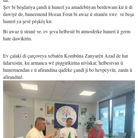
Şev bi beşdariya çandî û hunerî ya amadebûyan berdewam kir û di
dawiyê de, hunermend Hozan Ferat bi awaz û stranên xwe ve beşa
hunerî ya şevê pêşkêş kir.
Bi awaz û stranê ve, ev şeva helbestê bi atmosferke hunerî û germ
hate dawîkirin.
Ev çalakî di çarçoveya xebatên Kombûna Zanyarên Azad de hat
lidarxistin, ku armanca wê piştgirîkirina nivîskar, helbestvan û
hunermendan e û afirandina qadeke çandî ji bo hevpeyvîn, zanîn û
afirandinê.