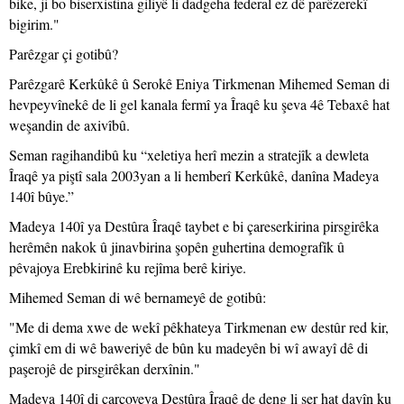
bike, ji bo biserxistina giliyê li dadgeha federal ez dê parêzerekî
bigirim."
Parêzgar çi gotibû?
Parêzgarê Kerkûkê û Serokê Eniya Tirkmenan Mihemed Seman di
hevpeyvînekê de li gel kanala fermî ya Îraqê ku şeva 4ê Tebaxê hat
weşandin de axivîbû.
Seman ragihandibû ku “xeletiya herî mezin a stratejîk a dewleta
Îraqê ya piştî sala 2003yan a li hemberî Kerkûkê, danîna Madeya
140î bûye.”
Madeya 140î ya Destûra Îraqê taybet e bi çareserkirina pirsgirêka
herêmên nakok û jinavbirina şopên guhertina demografîk û
pêvajoya Erebkirinê ku rejîma berê kiriye.
Mihemed Seman di wê bernameyê de gotibû:
"Me di dema xwe de wekî pêkhateya Tirkmenan ew destûr red kir,
çimkî em di wê baweriyê de bûn ku madeyên bi wî awayî dê di
paşerojê de pirsgirêkan derxînin."
Madeya 140î di çarçoveya Destûra Îraqê de deng li ser hat dayîn ku