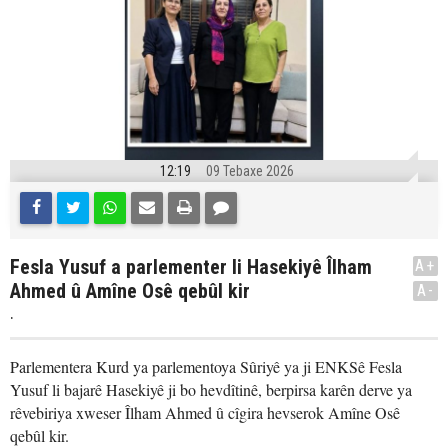
12:19
09 Tebaxe 2026
Fesla Yusuf a parlementer li Hasekiyê Îlham
A+
Ahmed û Amîne Osê qebûl kir
A-
.
Parlementera Kurd ya parlementoya Sûriyê ya ji ENKSê Fesla
Yusuf li bajarê Hasekiyê ji bo hevdîtinê, berpirsa karên derve ya
rêvebiriya xweser Îlham Ahmed û cîgira hevserok Amîne Osê
qebûl kir.