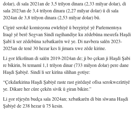
dolar), di sala 2021an de 3,5 trilyon dinara (2,33 milyar dolar), di
sala 2023an de 3,4 trilyon dinara (2,27 milyar dolar) û di sala
2024an de 3,8 trilyon dinara (2,53 milyar dolar) bû.
Cîgirê serokê komisyona ewlehiyê û bergiriyê yê Parlementoya
Iraqê yê berê Segvan Sindî ragihandiye ku zêdebûna mesrefa Haşdi
Şabî li ser zêdebûna xebatkarên wê ye. Di navbera salên 2023-
2025an de tenê 30 hezar kes li jimara xwe zêde kirine.
Li gor lêkolînan di salên 2019-2024an de; ji bo çekan ji Haşdi Şabi
re bikirin, bi temamî 1,1 trilyon dinar (733 milyon dolar) pere dane
Haşdi Şabiyê. Sindî li ser kirîna sîlihan gotiye:
“Çekdarkirina Haşdi Şabiyê raste rast girêdayê ofîsa serokwezîrtiyê
ye. Dikare her cûre çekên sivik û giran bikire.”
Li gor rêjeyên budça sala 2024an; xebatkarên di bin sîwana Haşdi
Şabiyê de 238 hezar û 75 kesin.