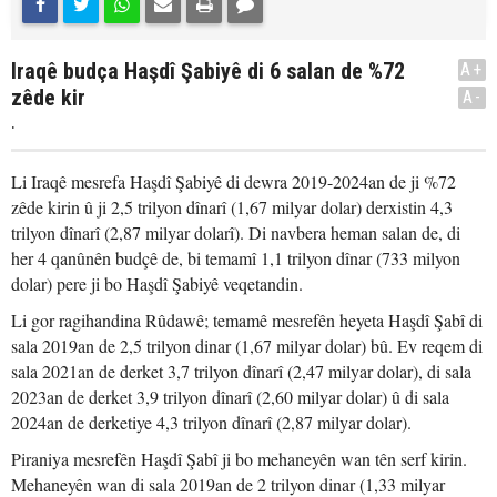
Iraqê budça Haşdî Şabiyê di 6 salan de %72
A+
zêde kir
A-
.
Li Iraqê mesrefa Haşdî Şabiyê di dewra 2019-2024an de ji %72
zêde kirin û ji 2,5 trilyon dînarî (1,67 milyar dolar) derxistin 4,3
trilyon dînarî (2,87 milyar dolarî). Di navbera heman salan de, di
her 4 qanûnên budçê de, bi temamî 1,1 trilyon dînar (733 milyon
dolar) pere ji bo Haşdî Şabiyê veqetandin.
Li gor ragihandina Rûdawê; temamê mesrefên heyeta Haşdî Şabî di
sala 2019an de 2,5 trilyon dinar (1,67 milyar dolar) bû. Ev reqem di
sala 2021an de derket 3,7 trilyon dînarî (2,47 milyar dolar), di sala
2023an de derket 3,9 trilyon dînarî (2,60 milyar dolar) û di sala
2024an de derketiye 4,3 trilyon dînarî (2,87 milyar dolar).
Piraniya mesrefên Haşdî Şabî ji bo mehaneyên wan tên serf kirin.
Mehaneyên wan di sala 2019an de 2 trilyon dinar (1,33 milyar