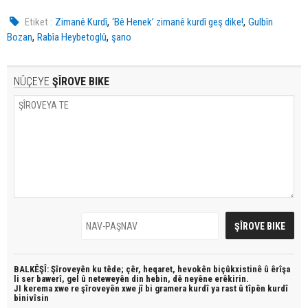
,
,
Etiket :
Zimanê Kurdî
‘Bê Henek’ zimanê kurdî geş dike!
Gulbîn
,
,
Bozan
Rabîa Heybetoglû
şano
NÛÇEYE
ŞÎROVE BIKE
BALKÊŞÎ: Şîroveyên ku têde;
çêr, heqaret, hevokên biçûkxistinê û êrîşa
li ser bawerî, gel û neteweyên din hebin,
dê neyêne erêkirin.
JI kerema xwe re şîroveyên xwe jî bi
gramera kurdî
ya rast û
tîpên kurdî
binivîsin