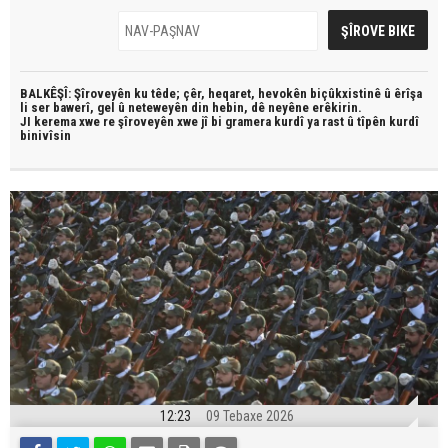
BALKÊŞÎ: Şîroveyên ku têde;
çêr, heqaret, hevokên biçûkxistinê û êrîşa
li ser bawerî, gel û neteweyên din hebin,
dê neyêne erêkirin.
JI kerema xwe re şîroveyên xwe jî bi
gramera kurdî
ya rast û
tîpên kurdî
binivîsin
12:23
09 Tebaxe 2026