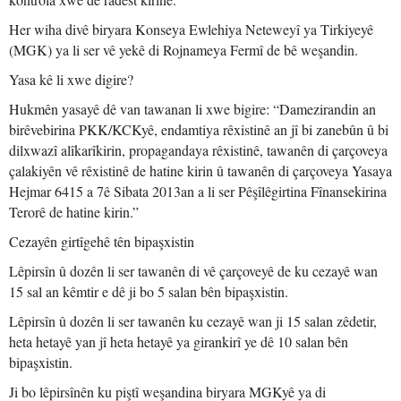
Her wiha divê biryara Konseya Ewlehiya Neteweyî ya Tirkiyeyê
(MGK) ya li ser vê yekê di Rojnameya Fermî de bê weşandin.
Yasa kê li xwe digire?
Hukmên yasayê dê van tawanan li xwe bigire: “Damezirandin an
birêvebirina PKK/KCKyê, endamtiya rêxistinê an jî bi zanebûn û bi
dilxwazî alîkarîkirin, propagandaya rêxistinê, tawanên di çarçoveya
çalakiyên vê rêxistinê de hatine kirin û tawanên di çarçoveya Yasaya
Hejmar 6415 a 7ê Sibata 2013an a li ser Pêşîlêgirtina Fînansekirina
Terorê de hatine kirin.”
Cezayên girtîgehê tên bipaşxistin
Lêpirsîn û dozên li ser tawanên di vê çarçoveyê de ku cezayê wan
15 sal an kêmtir e dê ji bo 5 salan bên bipaşxistin.
Lêpirsîn û dozên li ser tawanên ku cezayê wan ji 15 salan zêdetir,
heta hetayê yan jî heta hetayê ya girankirî ye dê 10 salan bên
bipaşxistin.
Ji bo lêpirsînên ku piştî weşandina biryara MGKyê ya di