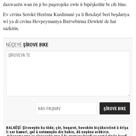
daxwazên wan ên ji bo paşerojeke ewle û bipêşketîtir bi cih bîne.
Ev civîna Serokê Herêma Kurdistanê ya li Bexdayê berî beşdariya
wî ya di civîna Hevpeymaniya Birêvebirina Dewletê de hat
sazkirin.
NÛÇEYE
ŞÎROVE BIKE
BALKÊŞÎ: Şîroveyên ku têde;
çêr, heqaret, hevokên biçûkxistinê û êrîşa
li ser bawerî, gel û neteweyên din hebin,
dê neyêne erêkirin.