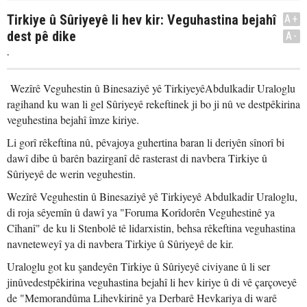
Tirkiye û Sûriyeyê li hev kir: Veguhastina bejahî
A+
dest pê dike
A-
.
Wezîrê Veguhestin û Binesaziyê yê TirkiyeyêAbdulkadir Uraloglu
ragihand ku wan li gel Sûriyeyê rekeftinek ji bo ji nû ve destpêkirina
veguhestina bejahî îmze kiriye.
Li gorî rêkeftina nû, pêvajoya guhertina baran li deriyên sînorî bi
dawî dibe û barên bazirganî dê rasterast di navbera Tirkiye û
Sûriyeyê de werin veguhestin.
Wezîrê Veguhestin û Binesaziyê yê Tirkiyeyê Abdulkadir Uraloglu,
di roja sêyemîn û dawî ya "Foruma Korîdorên Veguhestinê ya
Cîhanî" de ku li Stenbolê tê lidarxistin, behsa rêkeftina veguhastina
navneteweyî ya di navbera Tirkiye û Sûriyeyê de kir.
Uraloglu got ku şandeyên Tirkiye û Sûriyeyê civiyane û li ser
jinûvedestpêkirina veguhastina bejahî li hev kiriye û di vê çarçoveyê
de "Memorandûma Lihevkirinê ya Derbarê Hevkariya di warê