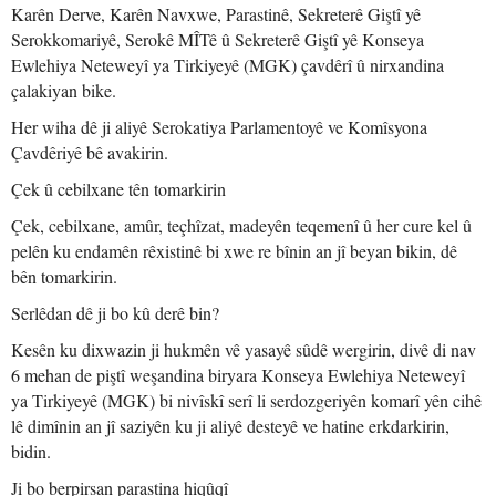
Karên Derve, Karên Navxwe, Parastinê, Sekreterê Giştî yê
Serokkomariyê, Serokê MÎTê û Sekreterê Giştî yê Konseya
Ewlehiya Neteweyî ya Tirkiyeyê (MGK) çavdêrî û nirxandina
çalakiyan bike.
Her wiha dê ji aliyê Serokatiya Parlamentoyê ve Komîsyona
Çavdêriyê bê avakirin.
Çek û cebilxane tên tomarkirin
Çek, cebilxane, amûr, teçhîzat, madeyên teqemenî û her cure kel û
pelên ku endamên rêxistinê bi xwe re bînin an jî beyan bikin, dê
bên tomarkirin.
Serlêdan dê ji bo kû derê bin?
Kesên ku dixwazin ji hukmên vê yasayê sûdê wergirin, divê di nav
6 mehan de piştî weşandina biryara Konseya Ewlehiya Neteweyî
ya Tirkiyeyê (MGK) bi nivîskî serî li serdozgeriyên komarî yên cihê
lê dimînin an jî saziyên ku ji aliyê desteyê ve hatine erkdarkirin,
bidin.
Ji bo berpirsan parastina hiqûqî