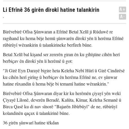
Li Efrînê 36 girên dîrokî hatine talankirin
A+
.
A-
Birêvebirê Ofîsa Şûnwaran a Efrînê Betal Xelîl ji Rûdawê re
ragihand ku hema bêje hemû şûnwarên dîrokî yên li herêma Efrînê
rûbirûyî wêrankirin û talankirineke berfireh bûne.
Betal Xelîl bal kişand ser zererên giran ên ku gihîştine cihên herî
berbiçav ên dîrokî yên li herêmê û got:
"Ji Girê Eyn Darayê bigire heta Keleha Nebî Hûrî û Girê Cindirêsê
ku cihên herî girîng û berbiçav ên herêma Efrînê ne, ev şûnwar
hatine rûxandin û hema bêje bi temamî hatine wêrankirin."
Birêvebirê Ofîsa Şûnwaran diyar kir ku herêmên çiyayî yên wekî
Çiyayê Lîlonê, deverên Beradê, Kalûta, Kîmar, Keleha Semanê û
Birca Qasê ku di nav sînorê "Bajarên Jibîrbûyî" de ne, rûbirûyî
kolandinên qaçax û talankirinê bûne.
36 girên şûnwarî hatine têkdan