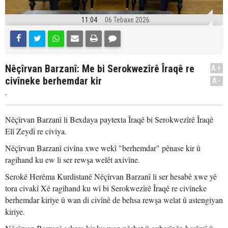
11:04
06 Tebaxe 2026
Nêçîrvan Barzanî: Me bi Serokwezîrê Îraqê re
A+
civîneke berhemdar kir
A-
.
Nêçîrvan Barzanî li Bexdaya paytexta Îraqê bi Serokwezîrê Îraqê
Elî Zeydî re civiya.
Nêçîrvan Barzanî civîna xwe wekî "berhemdar" pênase kir û
ragihand ku ew li ser rewşa welêt axivîne.
Serokê Herêma Kurdistanê Nêçîrvan Barzanî li ser hesabê xwe yê
tora civakî Xê ragihand ku wî bi Serokwezîrê Îraqê re civîneke
berhemdar kiriye û wan di civînê de behsa rewşa welat û astengiyan
kiriye.