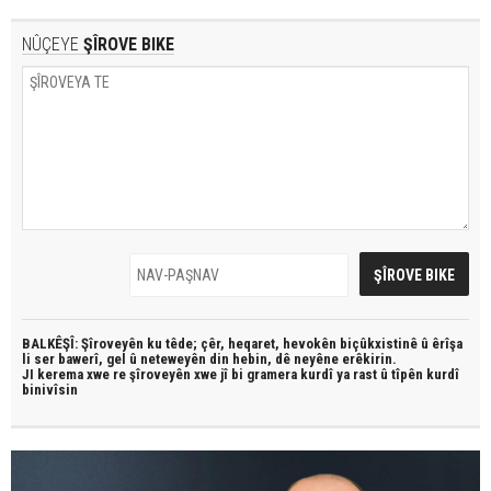
NÛÇEYE
ŞÎROVE BIKE
BALKÊŞÎ: Şîroveyên ku têde;
çêr, heqaret, hevokên biçûkxistinê û êrîşa
li ser bawerî, gel û neteweyên din hebin,
dê neyêne erêkirin.
JI kerema xwe re şîroveyên xwe jî bi
gramera kurdî
ya rast û
tîpên kurdî
binivîsin