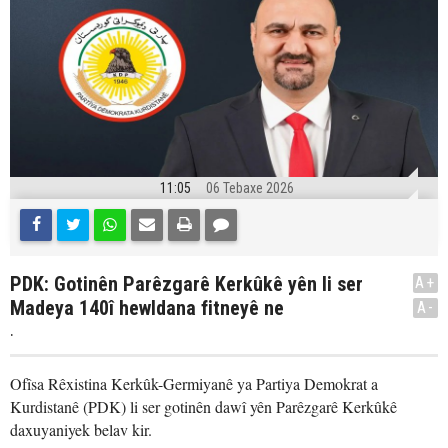
11:05
06 Tebaxe 2026
PDK: Gotinên Parêzgarê Kerkûkê yên li ser
A+
Madeya 140î hewldana fitneyê ne
A-
.
Ofîsa Rêxistina Kerkûk-Germiyanê ya Partiya Demokrat a
Kurdistanê (PDK) li ser gotinên dawî yên Parêzgarê Kerkûkê
daxuyaniyek belav kir.