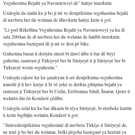
Veguhestina Bejahî ya Navneteweyî de" hatiye îmzekirin.
Uraloglu da zanîn ku ji bo ji nû ve destpêkirina veguhastina bejahî
di navbera her du welatan de lihevkirin hatiye kirin û got:
"Li gorî Rêkeftina Veguhestina Bejahî ya Navneteweyî ya ku di
sala 2004an de di navbera her du welatan de hatibû îmzekirin,
veguhestina bazirganî dê ji nû ve dest pê bike.
Guhertina baran li deriyên sînorî bi dawî dibe û bar dê bêyî
guhertin, rasterast ji Tirkiyeyê ber bi Sûriyeyê û ji Sûriyeyê ber bi
Tirkiyeyê werin veguhestin."
Uraloglu eşkere kir ku şandeyan li ser destpêkirina veguhestina
transîtê jî li hev kiriye û bi vê yekê re derfeta gihîştina bejahî ya
rasterast ji Tirkiyeyê ber bi Urdin, Erebistana Siûdî, Îmarat, Qeter û
welatên din ên Kendavê çêdibe.
Uraloglu zelal kir ku bar dikarin bi rêya Sûriyeyê, bi rêrebeke kurttir
û leztir bigihîjin welatên Kendavê û got:
"Jinûvedestpêkirina veguhestinê di navbera Tirkiye û Sûriyeyê de,
ne tenê ji bo her du welatan, belkî pêgeha bazirganî ya herêmî ya