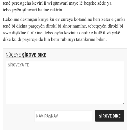
tenê perestgeha kevirî li wî şûnwarî maye lê beşeke zêde ya
tebeqeyên şûnwarî hatine rakirin.
Lêkolînê destnîşan kiriye ku ev cureyê kolandinê herî xeter e çimkî
tenê bi dizîna parçeyên dîrokî bi sînor namîne, tebeqeyên dîrokî bi
xwe dişikîne û rûxîne, tebeqeyên kevintir derdixe holê û vê yekê
dike ku di paşerojê de hîn bêtir rûbirûyî talankirinê bibin.
NÛÇEYE
ŞÎROVE BIKE