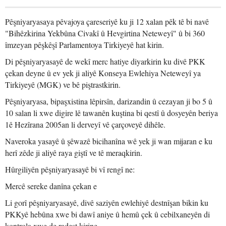
Pêşniyaryasaya pêvajoya çareseriyê ku ji 12 xalan pêk tê bi navê
"Bihêzkirina Yekbûna Civakî û Hevgirtina Neteweyî" û bi 360
îmzeyan pêşkêşî Parlamentoya Tirkiyeyê hat kirin.
Di pêşniyaryasayê de wekî merc hatiye diyarkirin ku divê PKK
çekan deyne û ev yek ji aliyê Konseya Ewlehiya Neteweyî ya
Tirkiyeyê (MGK) ve bê piştrastkirin.
Pêşniyaryasa, bipaşxistina lêpirsîn, darizandin û cezayan ji bo 5 û
10 salan li xwe digire lê tawanên kuştina bi qestî û dosyeyên beriya
1ê Hezîrana 2005an li derveyî vê çarçoveyê dihêle.
Naveroka yasayê û şêwazê bicihanîna wê yek ji wan mijaran e ku
herî zêde ji aliyê raya giştî ve tê meraqkirin.
Hûrgiliyên pêşniyaryasayê bi vî rengî ne:
Mercê sereke danîna çekan e
Li gorî pêşniyaryasayê, divê saziyên ewlehiyê destnîşan bikin ku
PKKyê hebûna xwe bi dawî aniye û hemû çek û cebilxaneyên di
kontrola xwe de radest kirine.