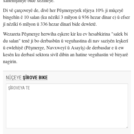
xanenişîniyê bide xezîneyê.
Di vê çarçoveyê de, divê her Pêşmergeyek rêjeya 10% ji mûçeyê
bingehîn ê 10 salan (ku nêzîkî 3 mîlyon û 936 hezar dînar e) û efser
jî nêzîkî 6 mîlyon û 336 hezar dînarî bide dewletê.
Wezareta Pêşmerge herwiha eşkere kir ku ev hesabkirina "salek bi
du salan" tenê ji bo derbasbûn û veguhastina di nav saziyên leşkerî
û ewlehiyê (Pêşmerge, Navxweyî û Asayîş) de derbasdar e û ew
kesên ku derbasî sektora sivîl dibin an hatine veguhastin vê biryarê
nagirin.
NÛÇEYE
ŞÎROVE BIKE