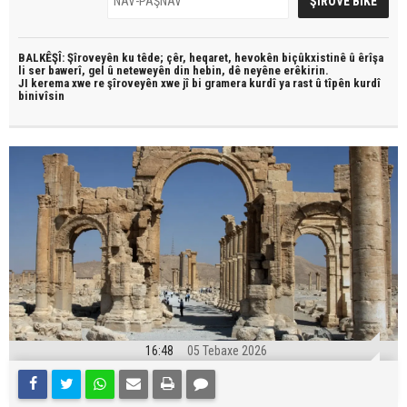
BALKÊŞÎ: Şîroveyên ku têde;
çêr, heqaret, hevokên biçûkxistinê û êrîşa
li ser bawerî, gel û neteweyên din hebin,
dê neyêne erêkirin.
JI kerema xwe re şîroveyên xwe jî bi
gramera kurdî
ya rast û
tîpên kurdî
binivîsin
16:48
05 Tebaxe 2026