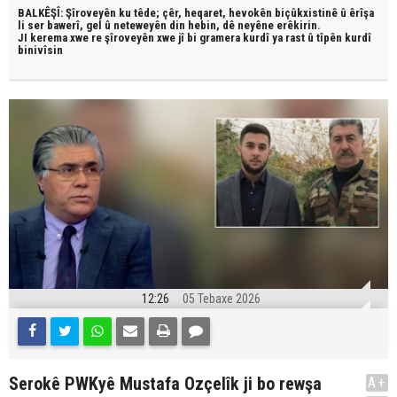
BALKÊŞÎ: Şîroveyên ku têde;
çêr, heqaret, hevokên biçûkxistinê û êrîşa
li ser bawerî, gel û neteweyên din hebin,
dê neyêne erêkirin.
JI kerema xwe re şîroveyên xwe jî bi
gramera kurdî
ya rast û
tîpên kurdî
binivîsin
12:26
05 Tebaxe 2026
Serokê PWKyê Mustafa Ozçelîk ji bo rewşa
A+