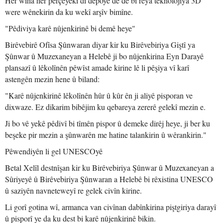
Her wiha her perçeyekî di depoyê de dê bi rêya teknolojiya 3D
were wênekirin da ku wekî arşîv bimîne.
"Pêdiviya karê nûjenkirinê bi demê heye"
Birêvebirê Ofîsa Şûnwaran diyar kir ku Birêvebiriya Giştî ya
Şûnwar û Muzexaneyan a Helebê ji bo nûjenkirina Eyn Darayê
plansazî û lêkolînên pêwîst amade kirine lê li pêşiya vî karî
astengên mezin hene û biland:
"Karê nûjenkirinê lêkolînên hûr û kûr ên ji aliyê pisporan ve
dixwaze. Ez dikarim bibêjim ku qebareya zererê gelekî mezin e.
Ji bo vê yekê pêdivî bi tîmên pispor û demeke dirêj heye, ji ber ku
beşeke pir mezin a şûnwarên me hatine talankirin û wêrankirin."
Pêwendiyên li gel UNESCOyê
Betal Xelîl destnîşan kir ku Birêvebiriya Şûnwar û Muzexaneyan a
Sûriyeyê û Birêvebiriya Şûnwaran a Helebê bi rêxistina UNESCO
û saziyên navneteweyî re gelek civîn kirine.
Li gorî gotina wî, armanca van civînan dabînkirina piştgiriya darayî
û pisporî ye da ku dest bi karê nûjenkirinê bikin.