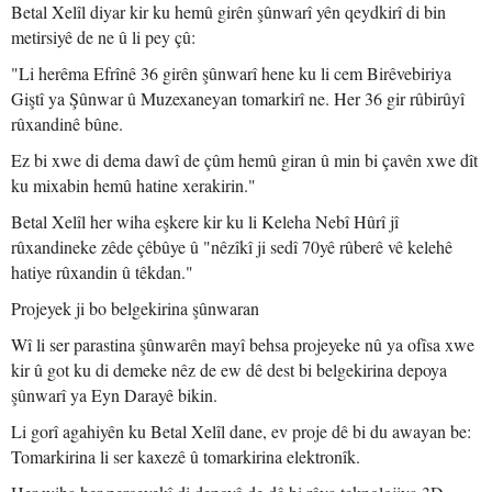
Betal Xelîl diyar kir ku hemû girên şûnwarî yên qeydkirî di bin
metirsiyê de ne û li pey çû:
"Li herêma Efrînê 36 girên şûnwarî hene ku li cem Birêvebiriya
Giştî ya Şûnwar û Muzexaneyan tomarkirî ne. Her 36 gir rûbirûyî
rûxandinê bûne.
Ez bi xwe di dema dawî de çûm hemû giran û min bi çavên xwe dît
ku mixabin hemû hatine xerakirin."
Betal Xelîl her wiha eşkere kir ku li Keleha Nebî Hûrî jî
rûxandineke zêde çêbûye û "nêzîkî ji sedî 70yê rûberê vê kelehê
hatiye rûxandin û têkdan."
Projeyek ji bo belgekirina şûnwaran
Wî li ser parastina şûnwarên mayî behsa projeyeke nû ya ofîsa xwe
kir û got ku di demeke nêz de ew dê dest bi belgekirina depoya
şûnwarî ya Eyn Darayê bikin.
Li gorî agahiyên ku Betal Xelîl dane, ev proje dê bi du awayan be:
Tomarkirina li ser kaxezê û tomarkirina elektronîk.