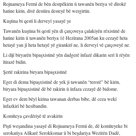
Rojnameya Fermî de bên destpêkirin û tawanên beriya vê dîrokê
hatine kirin, divê destûra desteyê bê wergirtin.
Kuştina bi qestî li derveyî yasayê ye
Tawanên kuştina bi qestî yên di çarçoveya çalakiyên rêxistinê de
hatine kirin û tawanên beriya 1ê Hezîrana 2005an ku cezayê heta
hetayê yan jî heta hetayê yê girankirî ne, li derveyî vê çarçoveyê ne.
Li dijî biryarên bipaşxistinê yên dadgerê înfazê dikarin serî li rêyên
îtirazê bidin.
Şertê rakirina biryara bipaşxistinê
Eger di dema bipaşxistinê de yek ji tawanên “terorê” bê kirin,
biryara bipaşxistinê dê bê rakirin û înfaza cezayê dê bidome.
Eger ev dem bêyî kirina tawanan derbas bibe, dê ceza wekî
înfazkirî bê hesibandin.
Komîteya çavdêriyê tê avakirin
Piştî weşandina yasayê di Rojnameya Fermî de, dê komîteyeke bi
serokatiya Alîkarê Serokkomar û bi beşdariya Wezîrên Dadê,