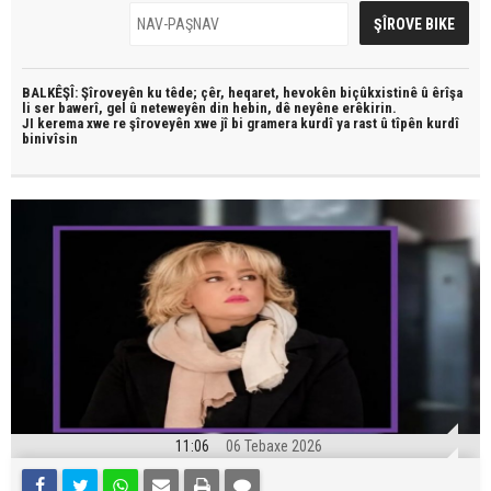
BALKÊŞÎ: Şîroveyên ku têde;
çêr, heqaret, hevokên biçûkxistinê û êrîşa
li ser bawerî, gel û neteweyên din hebin,
dê neyêne erêkirin.
JI kerema xwe re şîroveyên xwe jî bi
gramera kurdî
ya rast û
tîpên kurdî
binivîsin
11:06
06 Tebaxe 2026