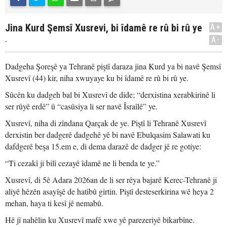
Jina Kurd Şemsî Xusrevi, bi îdamê re rû bi rû ye
A+
.
A-
Dadgeha Şoreşê ya Tehranê piştî daraza jina Kurd ya bi navê Şemsî
Xusrevî (44) kir, niha xwuyaye ku bi îdamê re rû bi rû ye.
Sûcên ku dadgeh bal bi Xusrevî de dide; “derxistina xerabkirinê li
ser rûyê erdê” û “casûsiya li ser navê Îsraîlê” ye.
Xusrevî, niha di zîndana Qarçak de ye. Piştî li Tehranê Xusrevî
derxistin ber dadgerê dadgehê yê bi navê Ebulqasim Salawati ku
dafdgerê beşa 15.em e, di dema darazê de dadger jê re gotiye:
“Ti cezakî ji bilî cezayê îdamê ne li benda te ye.”
Xusrevî, di 5ê Adara 2026an de li ser rêya bajarê Kerec-Tehranê ji
aliyê hêzên asayîşê de hatibû girtin. Piştî desteserkirina wê heya 2
mehan, haya ti kesî jê nemabû.
Hê jî nahêlin ku Xusrevî mafê xwe yê parezeriyê bikarbîne.