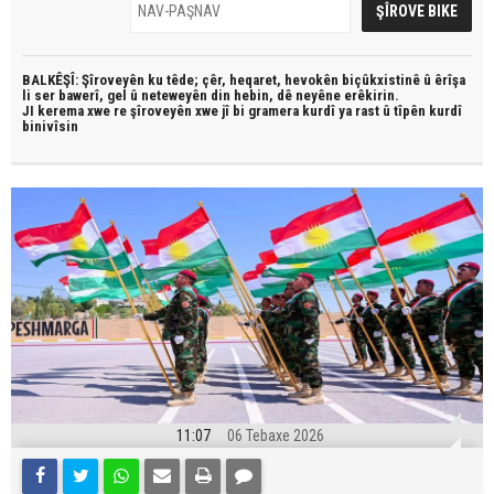
BALKÊŞÎ: Şîroveyên ku têde;
çêr, heqaret, hevokên biçûkxistinê û êrîşa
li ser bawerî, gel û neteweyên din hebin,
dê neyêne erêkirin.
JI kerema xwe re şîroveyên xwe jî bi
gramera kurdî
ya rast û
tîpên kurdî
binivîsin
11:07
06 Tebaxe 2026