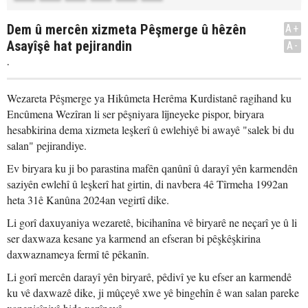
Dem û mercên xizmeta Pêşmerge û hêzên
A+
Asayîşê hat pejirandin
A-
.
Wezareta Pêşmerge ya Hikûmeta Herêma Kurdistanê ragihand ku
Encûmena Wezîran li ser pêşniyara lîjneyeke pispor, biryara
hesabkirina dema xizmeta leşkerî û ewlehiyê bi awayê "salek bi du
salan" pejirandiye.
Ev biryara ku ji bo parastina mafên qanûnî û darayî yên karmendên
saziyên ewlehî û leşkerî hat girtin, di navbera 4ê Tîrmeha 1992an
heta 31ê Kanûna 2024an vegirtî dike.
Li gorî daxuyaniya wezaretê, bicihanîna vê biryarê ne neçarî ye û li
ser daxwaza kesane ya karmend an efseran bi pêşkêşkirina
daxwaznameya fermî tê pêkanîn.
Li gorî mercên darayî yên biryarê, pêdivî ye ku efser an karmendê
ku vê daxwazê dike, ji mûçeyê xwe yê bingehîn ê wan salan pareke