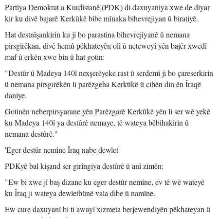
Partiya Demokrat a Kurdistanê (PDK) di daxuyaniya xwe de diyar
kir ku divê bajarê Kerkûkê bibe mînaka bihevrejiyan û biratiyê.
Hat destnîşankirin ku ji bo parastina bihevrejiyanê û nemana
pirsgirêkan, divê hemû pêkhateyên olî û neteweyî yên bajêr xwedî
maf û erkên xwe bin û hat gotin:
"Destûr û Madeya 140î nexşerêyeke rast û serdemî ji bo çareserkirin
û nemana pirsgirêkên li parêzgeha Kerkûkê û cihên din ên Îraqê
daniye.
Gotinên neberpirsyarane yên Parêzgarê Kerkûkê yên li ser wê yekê
ku Madeya 140î ya destûrê nemaye, tê wateya bêbihakirin û
nemana destûrê."
'Eger destûr nemîne Îraq nabe dewlet'
PDKyê bal kişand ser girîngiya destûrê û anî zimên:
"Ew bi xwe jî baş dizane ku eger destûr nemîne, ev tê wê wateyê
ku Îraq ji wateya dewletbûnê vala dibe û namîne.
Ew cure daxuyanî bi ti awayî xizmeta berjewendiyên pêkhateyan û