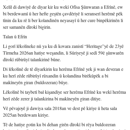
Xelîl di dawiyê de diyar kir ku wekî Ofîsa Şûnwaran a Efrînê, ew
bi berdewamî û her hefte geştên çavdêriyê li seranserî herêmê pêk
tînin da ku rê li ber kolandinên neyasayî û her cure binpêkirinên li
ser samanên dîrokî bigirin.
Talan û Efrîn
Li gorî lêkolîneke nû ya ku di kovara zanistî “Heritage”yê de 23yê
Tîrmeha 2026an hatiye weşandin, li Sûriyeyê ji sedî 59ê şûnwarên
dîrokî rûbirûyî talankirinê bûne.
Di lêkolînê de tê diyarkirin ku herêma Efrînê yek ji wan deveran e
ku herî zêde rûbirûyî rûxandin û kolandina birêkûpêk a bi
makîneyên giran (buldozeran) bûye.
Lêkolînê bi taybetî bal kişandiye ser herêma Efrînê ku wekî herêma
herî zêde zerer ji talankirina bi makîneyên giran ditiye.
Vê pêvajoyê ji dawiya sala 2018an ve dest pê kiriye û heta sala
2025an berdewam kiriye.
Tê de hatiye gotin ku bi dehan girên dîrokî bi rêya buldozeran