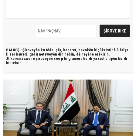
BALKÊŞÎ: Şîroveyên ku têde;
çêr, heqaret, hevokên biçûkxistinê û êrîşa
li ser bawerî, gel û neteweyên din hebin,
dê neyêne erêkirin.
JI kerema xwe re şîroveyên xwe jî bi
gramera kurdî
ya rast û
tîpên kurdî
binivîsin