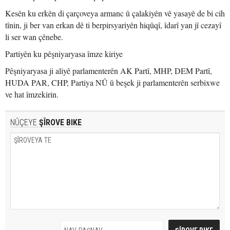
Kesên ku erkên di çarçoveya armanc û çalakiyên vê yasayê de bi cih
tînin, ji ber van erkan dê ti berpirsyariyên hiqûqî, îdarî yan jî cezayî
li ser wan çênebe.
Partiyên ku pêşniyaryasa îmze kiriye
Pêşniyaryasa ji aliyê parlamenterên AK Partî, MHP, DEM Partî,
HUDA PAR, CHP, Partiya NÛ û beşek ji parlamenterên serbixwe
ve hat îmzekirin.
NÛÇEYE
ŞÎROVE BIKE