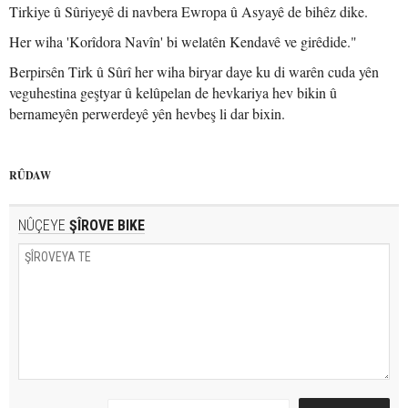
Tirkiye û Sûriyeyê di navbera Ewropa û Asyayê de bihêz dike.
Her wiha 'Korîdora Navîn' bi welatên Kendavê ve girêdide."
Berpirsên Tirk û Sûrî her wiha biryar daye ku di warên cuda yên
veguhestina geştyar û kelûpelan de hevkariya hev bikin û
bernameyên perwerdeyê yên hevbeş li dar bixin.
RÛDAW
NÛÇEYE
ŞÎROVE BIKE