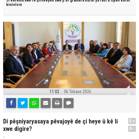
JI kerema xwe re şîroveyên xwe jî bi
gramera kurdî
ya rast û
tîpên kurdî
binivîsin
11:02
06 Tebaxe 2026
Di pêşniyaryasaya pêvajoyê de çi heye û kê li
A+
xwe digire?
A-
.