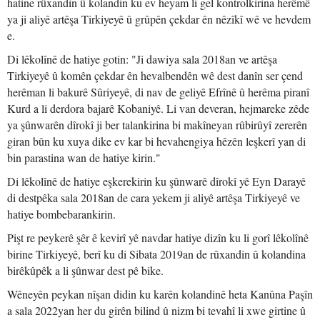
hatine rûxandin û kolandin ku ev heyam li gel kontrolkirina herêmê
ya ji aliyê artêşa Tirkiyeyê û grûpên çekdar ên nêzîkî wê ve hevdem
e.
Di lêkolînê de hatiye gotin: "Ji dawiya sala 2018an ve artêşa
Tirkiyeyê û komên çekdar ên hevalbendên wê dest danîn ser çend
herêman li bakurê Sûriyeyê, di nav de geliyê Efrînê û herêma piranî
Kurd a li derdora bajarê Kobaniyê. Li van deveran, hejmareke zêde
ya şûnwarên dîrokî ji ber talankirina bi makîneyan rûbirûyî zererên
giran bûn ku xuya dike ev kar bi hevahengiya hêzên leşkerî yan di
bin parastina wan de hatiye kirin."
Di lêkolînê de hatiye eşkerekirin ku şûnwarê dîrokî yê Eyn Darayê
di destpêka sala 2018an de cara yekem ji aliyê artêşa Tirkiyeyê ve
hatiye bombebarankirin.
Pişt re peykerê şêr ê kevirî yê navdar hatiye dizîn ku li gorî lêkolînê
birine Tirkiyeyê, berî ku di Sibata 2019an de rûxandin û kolandina
birêkûpêk a li şûnwar dest pê bike.
Wêneyên peykan nîşan didin ku karên kolandinê heta Kanûna Paşîn
a sala 2022yan her du girên bilind û nizm bi tevahî li xwe girtine û