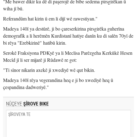
"Me bawer dikir ku dê di paşerojê de bibe sedema pirsgirêkan û
wiha jî bû.
Referandûm hat kirin û em li dijî wê rawestiyan."
Madeya 140î ya destûrê, ji bo çareserkirina pirsgirêka guherîna
demografîk a li herêmên Kurdistanî hatiye danîn ku di salên 70yî de
bi rêya "Erebkirinê" hatibû kirin.
Serokê Fraksiyona PDKyê ya li Meclisa Parêzgeha Kerkûkê Hesen
Mecîd jî li ser mijarê ji Rûdawê re got:
"Ti sînor nikarin axekê ji xwediyê wê qut bikin.
Madeya 140î rêya vegerandina heq e ji bo xwediyê heq û
çespandina dadweriyê."
NÛÇEYE
ŞÎROVE BIKE