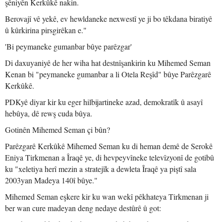
şêniyên Kerkûkê nakin.
Berovajî vê yekê, ev hewldaneke nexwestî ye ji bo têkdana biratiyê
û kûrkirina pirsgirêkan e."
'Bi peymaneke gumanbar bûye parêzgar'
Di daxuyaniyê de her wiha hat destnîşankirin ku Mihemed Seman
Kenan bi "peymaneke gumanbar a li Otela Reşîd" bûye Parêzgarê
Kerkûkê.
PDKyê diyar kir ku eger hilbijartineke azad, demokratîk û asayî
hebûya, dê rewş cuda bûya.
Gotinên Mihemed Seman çi bûn?
Parêzgarê Kerkûkê Mihemed Seman ku di heman demê de Serokê
Eniya Tirkmenan a Îraqê ye, di hevpeyvîneke televîzyonî de gotibû
ku "xeletiya herî mezin a stratejîk a dewleta Îraqê ya piştî sala
2003yan Madeya 140î bûye."
Mihemed Seman eşkere kir ku wan wekî pêkhateya Tirkmenan ji
ber wan cure madeyan deng nedaye destûrê û got: