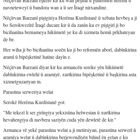
Nêçîrvan Barzanî eşkere kir ku wan pêşhat û guherînên herêmî û
navneteweyî û bandora wan a li ser Îraqê nirxandine.
Nêçîrvan Barzanî piştgiriya Herêma Kurdistanê û xebata hevbeş a ji
bo Serokwezîrê Îraqê ducare kir û da zanîn ku ev piştgirî ji bo
bicihanîna bernameya hikûmetê ye ku di xizmeta hemû pêkhateyan
de be.
Her wiha ji bo bicihanîna sozên ku ji bo reformên aborî, dabînkirina
aramî û bipêşketinê hatine dayîn e.
Nêçîrvan Barzanî diyar kir ku armancên sereke yên hikûmetê
dabînkirina ewlehî û aramiyê, xurtkirina bipêşketinê û başkirina asta
xizmetguzariyan in.
Parastina serweriya welat
Serokê Herêma Kurdistanê got:
"Me tekezî li ser girîngiya yekxistina helwestan û xurtkirina
hevahengiya di navbera saziyên cuda yên dewletê de kir."
Armanca vê yekê parastina welat a ji metirsiyan, parastina serwerî û
aramiya welat û dabînkirina berjewendiyên bilind ên gelan e ku