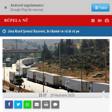
Android uygulamamız
Yükle
Google Play'de mevcut
hat
Jina Kurd Şemsî Xusrevi, bi îdamê re rû bi rû ye
PDK: Gotin
hewldana f
23:37
29 Hezîrane 2025