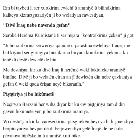
Em bi taybetî li ser xurtkirina ewlehî û aramiyê û bilindkirina
kalîteya xizmetguzariyên ji bo welatiyan rawestiyan."
"Divê Îraq nebe navenda gefan"
Serokê Herêma Kurdistanê li ser mijara "kontrolkirina çekan" jî got:
"Ji bo xurtkirina serweriya qanûnê û parastina ewlehiya Îraqê, me
bal kişand ser girîngiya bicihkirina biryara komkirina çekan a ku
tenê di destê dewletê de bin.
Me destnîşan kir ku divê Îraq li herêmê wekî faktoreke aramiyê
bimîne. Divê ji bo welatên cîran an jî dewletên din nebe çavkaniya
gefan û wekî qada êrişan neyê bikaranîn."
Piştgiriya ji bo hikûmetê
Nêçîrvan Barzanî her wiha diyar kir ku ew piştgiriya tam didin
gavên hikûmetê yên ji bo xurtkirina aramiyê.
Wî destnîşan kir ku çareserkirina pirsgirêkên heyî ya bi hişmendiya
berpirsyariya hevpar dê di berjewendiya gelê Îraqê de be û dê
pêvajoya bipêşketin û aramiyê xurt bike.