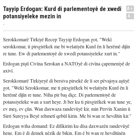
Tayyip Erdogan: Kurd di parlementoyê de xwedî
A+
potansiyeleke mezin in
A-
.
Serokkomarê Tirkiyê Recep Tayyip Erdogan got, "Wekî
serokkomar, ti pirsgirêkek me bi welatiyên Kurd ên li herêmê dijîn
re tune. Ew di parlementoyê de xwedî potansiyeleke xurt in."
Erdogan piştî Civîna Serokan a NATOyê di civîna çapemeniyê de
axivî.
Serokkomarê Tirkiyeyê di bersiva pirsekê de li ser pêvajoya aştiyê
got, "Wekî Serokkomar, me ti pirsgirêkek bi welatiyên Kurd ên li
herêmê dijîn re tune. Niha pir baş diçe. Di parlementoyê de
potansiyeleke wan a xurt heye. Ji ber ku ti pirsgirêkek wan tune ye,
ev meş, ev çûn. Wan daxwaza randevûyê kir, min Pervîn Xanim û
Sirri Sureyya Beyê rehmetî qebûl kirin. Me bi wan re hevdîtin kir."
Erdogan wiha domand: Ez difikirim ku dîsa daxwazên randevûyê
hene. Em ê di demek nêzîk de bikin. Em ê bi wan re hevdîtinên