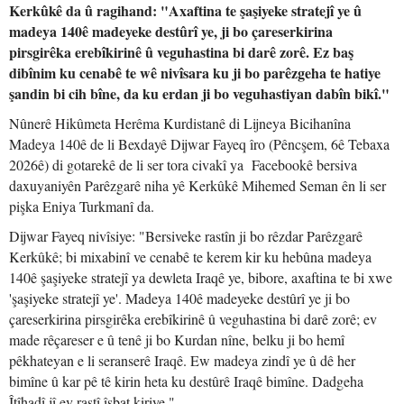
Kerkûkê da û ragihand: "Axaftina te şaşiyeke stratejî ye û
madeya 140ê madeyeke destûrî ye, ji bo çareserkirina
pirsgirêka erebîkirinê û veguhastina bi darê zorê. Ez baş
dibînim ku cenabê te wê nivîsara ku ji bo parêzgeha te hatiye
şandin bi cih bîne, da ku erdan ji bo veguhastiyan dabîn bikî."
Nûnerê Hikûmeta Herêma Kurdistanê di Lijneya Bicihanîna
Madeya 140ê de li Bexdayê Dijwar Fayeq îro (Pêncşem, 6ê Tebaxa
2026ê) di gotarekê de li ser tora civakî ya Facebookê bersiva
daxuyaniyên Parêzgarê niha yê Kerkûkê Mihemed Seman ên li ser
pişka Eniya Turkmanî da.
Dijwar Fayeq nivîsiye: "Bersiveke rastîn ji bo rêzdar Parêzgarê
Kerkûkê; bi mixabinî ve cenabê te kerem kir ku hebûna madeya
140ê şaşiyeke stratejî ya dewleta Iraqê ye, bibore, axaftina te bi xwe
'şaşiyeke stratejî ye'. Madeya 140ê madeyeke destûrî ye ji bo
çareserkirina pirsgirêka erebîkirinê û veguhastina bi darê zorê; ev
made rêçareser e û tenê ji bo Kurdan nîne, belku ji bo hemî
pêkhateyan e li seranserê Iraqê. Ew madeya zindî ye û dê her
bimîne û kar pê tê kirin heta ku destûrê Iraqê bimîne. Dadgeha
Îtîhadî jî ev rastî îsbat kiriye."