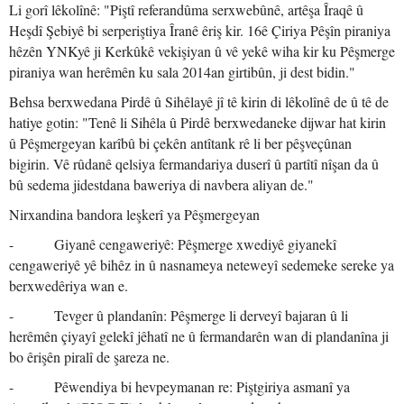
Li gorî lêkolînê: "Piştî referandûma serxwebûnê, artêşa Îraqê û
Heşdî Şebiyê bi serperiştiya Îranê êriş kir. 16ê Çiriya Pêşîn piraniya
hêzên YNKyê ji Kerkûkê vekişiyan û vê yekê wiha kir ku Pêşmerge
piraniya wan herêmên ku sala 2014an girtibûn, ji dest bidin."
Behsa berxwedana Pirdê û Sihêlayê jî tê kirin di lêkolînê de û tê de
hatiye gotin: "Tenê li Sihêla û Pirdê berxwedaneke dijwar hat kirin
û Pêşmergeyan karîbû bi çekên antîtank rê li ber pêşveçûnan
bigirin. Vê rûdanê qelsiya fermandariya duserî û partîtî nîşan da û
bû sedema jidestdana baweriya di navbera aliyan de."
Nirxandina bandora leşkerî ya Pêşmergeyan
- Giyanê cengaweriyê: Pêşmerge xwediyê giyanekî
cengaweriyê yê bihêz in û nasnameya neteweyî sedemeke sereke ya
berxwedêriya wan e.
- Tevger û plandanîn: Pêşmerge li derveyî bajaran û li
herêmên çiyayî gelekî jêhatî ne û fermandarên wan di plandanîna ji
bo êrişên piralî de şareza ne.
- Pêwendiya bi hevpeymanan re: Piştgiriya asmanî ya