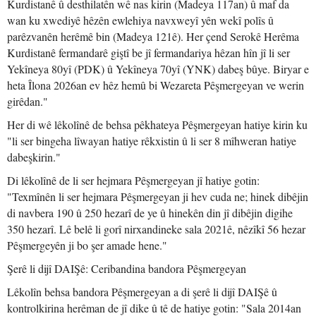
Kurdistanê û desthilatên wê nas kirin (Madeya 117an) û maf da
wan ku xwediyê hêzên ewlehiya navxweyî yên wekî polîs û
parêzvanên herêmê bin (Madeya 121ê). Her çend Serokê Herêma
Kurdistanê fermandarê giştî be jî fermandariya hêzan hîn jî li ser
Yekîneya 80yî (PDK) û Yekîneya 70yî (YNK) dabeş bûye. Biryar e
heta Îlona 2026an ev hêz hemû bi Wezareta Pêşmergeyan ve werin
girêdan."
Her di wê lêkolînê de behsa pêkhateya Pêşmergeyan hatiye kirin ku
"li ser bingeha lîwayan hatiye rêkxistin û li ser 8 mîhweran hatiye
dabeşkirin."
Di lêkolînê de li ser hejmara Pêşmergeyan jî hatiye gotin:
"Texmînên li ser hejmara Pêşmergeyan ji hev cuda ne; hinek dibêjin
di navbera 190 û 250 hezarî de ye û hinekên din jî dibêjin digihe
350 hezarî. Lê belê li gorî nirxandineke sala 2021ê, nêzîkî 56 hezar
Pêşmergeyên ji bo şer amade hene."
Şerê li dijî DAIŞê: Ceribandina bandora Pêşmergeyan
Lêkolîn behsa bandora Pêşmergeyan a di şerê li dijî DAIŞê û
kontrolkirina herêman de jî dike û tê de hatiye gotin: "Sala 2014an