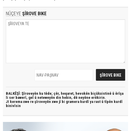
NÛÇEYE
ŞÎROVE BIKE
BALKÊŞÎ: Şîroveyên ku têde;
çêr, heqaret, hevokên biçûkxistinê û êrîşa
li ser bawerî, gel û neteweyên din hebin,
dê neyêne erêkirin.
JI kerema xwe re şîroveyên xwe jî bi
gramera kurdî
ya rast û
tîpên kurdî
binivîsin