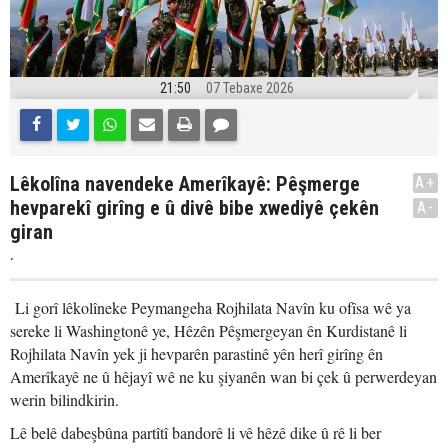
21:50
07 Tebaxe 2026
Lêkolîna navendeke Amerîkayê: Pêşmerge
A+
hevparekî girîng e û divê bibe xwediyê çekên
A-
giran
.
Li gorî lêkolîneke Peymangeha Rojhilata Navîn ku ofîsa wê ya
sereke li Washingtonê ye, Hêzên Pêşmergeyan ên Kurdistanê li
Rojhilata Navîn yek ji hevparên parastinê yên herî girîng ên
Amerîkayê ne û hêjayî wê ne ku şiyanên wan bi çek û perwerdeyan
werin bilindkirin.
Lê belê dabeşbûna partîtî bandorê li vê hêzê dike û rê li ber