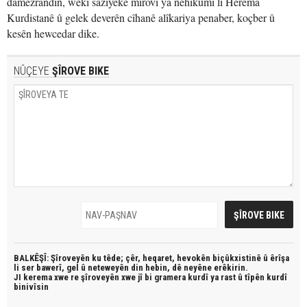
damezrandin, wekî saziyeke mirovî ya nehikûmî li Herêma
Kurdistanê û gelek deverên cîhanê alîkariya penaber, koçber û
kesên hewcedar dike.
NÛÇEYE
ŞÎROVE BIKE
BALKÊŞÎ: Şîroveyên ku têde;
çêr, heqaret, hevokên biçûkxistinê û êrîşa
li ser bawerî, gel û neteweyên din hebin,
dê neyêne erêkirin.
JI kerema xwe re şîroveyên xwe jî bi
gramera kurdî
ya rast û
tîpên kurdî
binivîsin