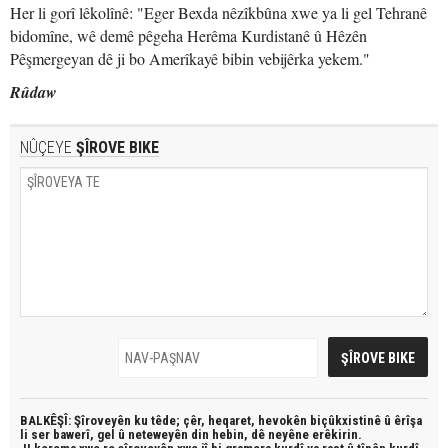
Her li gorî lêkolînê: "Eger Bexda nêzîkbûna xwe ya li gel Tehranê
bidomîne, wê demê pêgeha Herêma Kurdistanê û Hêzên
Pêşmergeyan dê ji bo Amerîkayê bibin vebijêrka yekem."
Rûdaw
NÛÇEYE
ŞÎROVE BIKE
BALKÊŞÎ: Şîroveyên ku têde;
çêr, heqaret, hevokên biçûkxistinê û êrîşa
li ser bawerî, gel û neteweyên din hebin,
dê neyêne erêkirin.