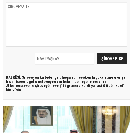
BALKÊŞÎ: Şîroveyên ku têde;
çêr, heqaret, hevokên biçûkxistinê û êrîşa
li ser bawerî, gel û neteweyên din hebin,
dê neyêne erêkirin.
JI kerema xwe re şîroveyên xwe jî bi
gramera kurdî
ya rast û
tîpên kurdî
binivîsin