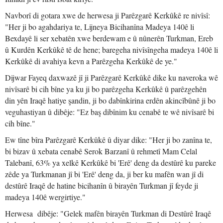
Navborî di gotara xwe de herwesa ji Parêzgarê Kerkûkê re nivîsî:
"Her ji bo agahdariya te, Lijneya Bicihanîna Madeya 140ê li
Bexdayê li ser xebatên xwe berdewam e û nûnerên Turkman, Ereb
û Kurdên Kerkûkê tê de hene; baregeha nivîsîngeha madeya 140ê li
Kerkûkê di avahiya kevn a Parêzgeha Kerkûkê de ye."
Dijwar Fayeq daxwazê jî ji Parêzgarê Kerkûkê dike ku naveroka wê
nivîsarê bi cih bîne ya ku ji bo parêzgeha Kerkûkê û parêzgehên
din yên Iraqê hatiye şandin, ji bo dabînkirina erdên akincîbûnê ji bo
veguhastiyan û dibêje: "Ez baş dibînim ku cenabê te wê nivîsarê bi
cih bîne."
Ew tîne bîra Parêzgarê Kerkûkê û diyar dike: "Her ji bo zanîna te,
bi bizav û xebata cenabê Serok Barzanî û rehmetî Mam Celal
Talebanî, 63% ya xelkê Kerkûkê bi 'Erê' deng da destûrê ku pareke
zêde ya Turkmanan jî bi 'Erê' deng da, ji ber ku mafên wan jî di
destûrê Iraqê de hatine bicihanîn û birayên Turkman jî feyde ji
madeya 140ê wergirtiye."
Herwesa dibêje: "Gelek mafên birayên Turkman di Destûrê Iraqê