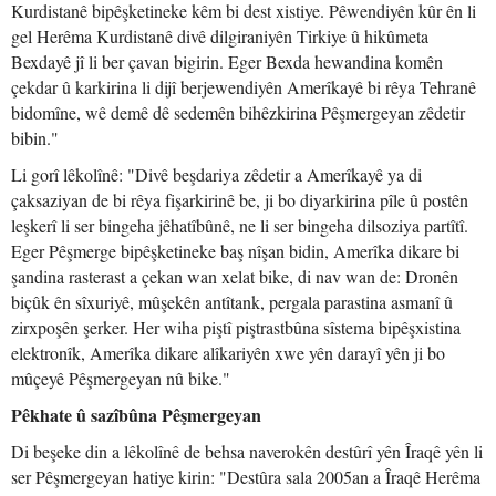
Kurdistanê bipêşketineke kêm bi dest xistiye. Pêwendiyên kûr ên li
gel Herêma Kurdistanê divê dilgiraniyên Tirkiye û hikûmeta
Bexdayê jî li ber çavan bigirin. Eger Bexda hewandina komên
çekdar û karkirina li dijî berjewendiyên Amerîkayê bi rêya Tehranê
bidomîne, wê demê dê sedemên bihêzkirina Pêşmergeyan zêdetir
bibin."
Li gorî lêkolînê: "Divê beşdariya zêdetir a Amerîkayê ya di
çaksaziyan de bi rêya fişarkirinê be, ji bo diyarkirina pîle û postên
leşkerî li ser bingeha jêhatîbûnê, ne li ser bingeha dilsoziya partîtî.
Eger Pêşmerge bipêşketineke baş nîşan bidin, Amerîka dikare bi
şandina rasterast a çekan wan xelat bike, di nav wan de: Dronên
biçûk ên sîxuriyê, mûşekên antîtank, pergala parastina asmanî û
zirxpoşên şerker. Her wiha piştî piştrastbûna sîstema bipêşxistina
elektronîk, Amerîka dikare alîkariyên xwe yên darayî yên ji bo
mûçeyê Pêşmergeyan nû bike."
Pêkhate û sazîbûna Pêşmergeyan
Di beşeke din a lêkolînê de behsa naverokên destûrî yên Îraqê yên li
ser Pêşmergeyan hatiye kirin: "Destûra sala 2005an a Îraqê Herêma