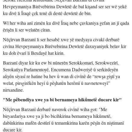
Hevpeymaniya Birêvebirina Dewletê de bal kişand ser ser wê yekê
ku divê li Îraqê çek tenê di destê dewletê de bin.
Wî her wiha anî zimên ku divê Îraq nebe çavkaniya gefan an jî qada
êrişên li ser welatên cîran.
Nêçîrvan Barzanî li ser hesabê xwe yê medyaya civakî derbarê
civîna Hevpeymaniya Birêvebirina Dewletê daxuyaniyek belav kir
ku doh êvarî li Bexdayê hat kirin.
Barzanî diyar kir ku ew bi nûnerên Serokkomarî, Serokwezîrî,
Serokatiya Parlamentoyê, Encumena Dadweriyê û serkirdeyên
aliyên siyasî re hatine ba hev û wan di civînê de “rewşa giştî ya
welat, pirsgirêkên heyî û pêşhatên herêmî û navneteweyî”
nirxandine.
"Me pêbendiya xwe ya bi bernameya hikûmetê ducare kir"
Nêçîrvan Barzanî derbarê naverok civînê wiha got: "Me
biryardariya xwe ya ji bo bicihkirina bernameya hikûmetê,
dabînkirina mafên destûrî û temamkirina karên pêşîn ên niştimanî
ducare kir.