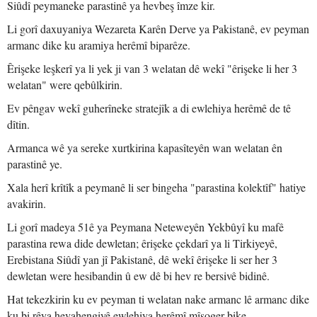
Siûdî peymaneke parastinê ya hevbeş îmze kir.
Li gorî daxuyaniya Wezareta Karên Derve ya Pakistanê, ev peyman
armanc dike ku aramiya herêmî biparêze.
Êrişeke leşkerî ya li yek ji van 3 welatan dê wekî "êrişeke li her 3
welatan" were qebûlkirin.
Ev pêngav wekî guherîneke stratejîk a di ewlehiya herêmê de tê
dîtin.
Armanca wê ya sereke xurtkirina kapasîteyên wan welatan ên
parastinê ye.
Xala herî krîtîk a peymanê li ser bingeha "parastina kolektîf" hatiye
avakirin.
Li gorî madeya 51ê ya Peymana Neteweyên Yekbûyî ku mafê
parastina rewa dide dewletan; êrişeke çekdarî ya li Tirkiyeyê,
Erebistana Siûdî yan jî Pakistanê, dê wekî êrişeke li ser her 3
dewletan were hesibandin û ew dê bi hev re bersivê bidinê.
Hat tekezkirin ku ev peyman ti welatan nake armanc lê armanc dike
ku bi rêya hevahengiyê ewlehiya herêmî mîsoger bike.