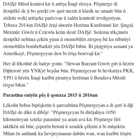
DAIŞê Mûsil kontrol kir û artêşa Îraqê rûxiya. Pêşmerge di
destpêkê de ji bo şerekî ew qasî mezin û klasîk ne amade bûn û
zêdetir wekî artêşeke parêzvan û xalên kontrolê tevdigeriyan.
Tebaxa 2014an DAIŞê êrişî sînorên Herêma Kurdistanê kir; Şingal,
Mexmûr, Giwêr û Celewla ketin destê DAIŞê. Sedema têkçûnên
destpêkê nebûna çekên giran û otomobîlên zirxpoş bû ku rûbirûyî
otomobîlên bombebarkirî yên DAIŞê bibin. Bi piştgiriya asmanî ya
Amerîkayê, Pêşmergeyan dest bi êrişa berevajî kir."
Her di lêkolînê de hatiye gotin: "Sîrwan Barzanî Giwêr girt û hêzên
Dijîterorê yên YNKyê beşdar bûn. Pêşmergeyan bi hevkariya PKK,
YPG û hêzên Îraqê karîbû piraniya herêman û Bendava Mûsilê
rizgar bikin."
Parastina eniyên pêş û qonaxa 2015 û 2016an
Lêkolîn behsa bipêşketin û şarezabûna Pêşmergeyan a di şerê li dijî
DAIŞê de dike û dibêje: "Pêşmergeyan bi dirêjahiya 1050
kîlometreyan xeteke parastinê ya aram ava kir. Pêşmerge fêrî
taktîkên nû bûn; çeperên betonî û xendek çêkirin û bi mûşekên
Mîlan ên antîtank ku hevpeymanan dabûn wan, wan karîbû êrişên