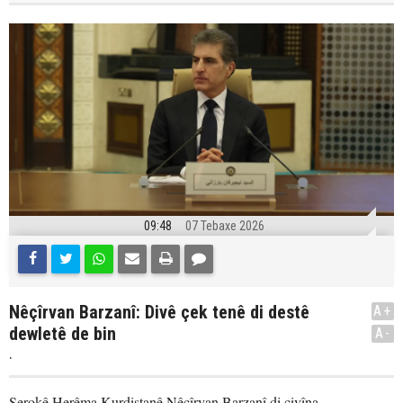
09:48
07 Tebaxe 2026
Nêçîrvan Barzanî: Divê çek tenê di destê
A+
dewletê de bin
A-
.
Serokê Herêma Kurdistanê Nêçîrvan Barzanî di civîna