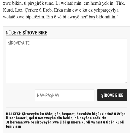
xwe bikin, ti pirsgirêk tune. Li welatê min, em hemû yek in, Tirk,
Kurd, Laz, Çerkez û Ereb. Erka min ew e ku ez yekparçeyiya
welatê xwe biparêzim. Em ê vê bi awayê herî baş bidomînin."
NÛÇEYE
ŞÎROVE BIKE
BALKÊŞÎ: Şîroveyên ku têde;
çêr, heqaret, hevokên biçûkxistinê û êrîşa
li ser bawerî, gel û neteweyên din hebin,
dê neyêne erêkirin.
JI kerema xwe re şîroveyên xwe jî bi
gramera kurdî
ya rast û
tîpên kurdî
binivîsin