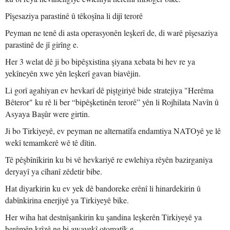
Pîşesaziya parastinê û têkoşîna li dijî terorê
Peyman ne tenê di asta operasyonên leşkerî de, di warê pîşesaziya
parastinê de jî girîng e.
Her 3 welat dê ji bo bipêşxistina şiyana xebata bi hev re ya
yekîneyên xwe yên leşkerî gavan biavêjin.
Li gorî agahiyan ev hevkarî dê piştgiriyê bide stratejiya "Herêma
Bêteror" ku rê li ber “bipêşketinên terorê” yên li Rojhilata Navîn û
Asyaya Başûr were girtin.
Ji bo Tirkiyeyê, ev peyman ne alternatîfa endamtiya NATOyê ye lê
wekî temamkerê wê tê dîtin.
Tê pêşbînîkirin ku bi vê hevkariyê re ewlehiya rêyên bazirganiya
deryayî ya cîhanî zêdetir bibe.
Hat diyarkirin ku ev yek dê bandoreke erênî li hinardekirin û
dabînkirina enerjiyê ya Tirkiyeyê bike.
Her wiha hat destnîşankirin ku şandina leşkerên Tirkiyeyê ya
herêmên krîzê ne bi awayekî otomatîk e.