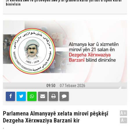
JI kerema xwe re şîroveyên xwe jî bi
gramera kurdî
ya rast û
tîpên kurdî
binivîsin
09:50
07 Tebaxe 2026
Parlamena Almanyayê xelata mirovî pêşkêşî
A+
Dezgeha Xêrxwaziya Barzanî kir
A-
.