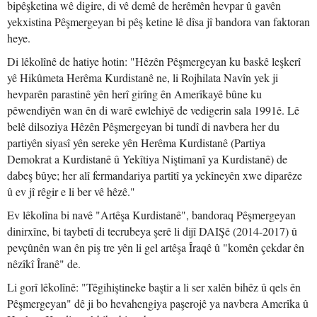
bipêşketina wê digire, di vê demê de herêmên hevpar û gavên
yekxistina Pêşmergeyan bi pêş ketine lê dîsa jî bandora van faktoran
heye.
Di lêkolînê de hatiye hotin: "Hêzên Pêşmergeyan ku baskê leşkerî
yê Hikûmeta Herêma Kurdistanê ne, li Rojhilata Navîn yek ji
hevparên parastinê yên herî girîng ên Amerîkayê bûne ku
pêwendiyên wan ên di warê ewlehiyê de vedigerin sala 1991ê. Lê
belê dilsoziya Hêzên Pêşmergeyan bi tundî di navbera her du
partiyên siyasî yên sereke yên Herêma Kurdistanê (Partiya
Demokrat a Kurdistanê û Yekîtiya Niştimanî ya Kurdistanê) de
dabeş bûye; her alî fermandariya partîtî ya yekîneyên xwe diparêze
û ev jî rêgir e li ber vê hêzê."
Ev lêkolîna bi navê "Artêşa Kurdistanê", bandoraq Pêşmergeyan
dinirxîne, bi taybetî di tecrubeya şerê li dijî DAIŞê (2014-2017) û
pevçûnên wan ên piş tre yên li gel artêşa Îraqê û "komên çekdar ên
nêzîkî Îranê" de.
Li gorî lêkolînê: "Têgihiştineke baştir a li ser xalên bihêz û qels ên
Pêşmergeyan" dê ji bo hevahengiya paşerojê ya navbera Amerîka û