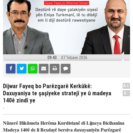
09:43
07 Tebaxe 2026
Dijwar Fayeq bo Parêzgarê Kerkûkê:
A+
Daxuyaniya te şaşiyeke stratejî ye û madeya
A-
140ê zindî ye
.
Nûnerê Hikûmeta Herêma Kurdistanê di Lijneya Bicihanîna
Madeya 140ê de li Bexdayê bersiva daxuyaniyên Parêzgarê