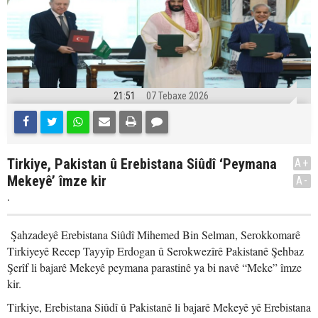
21:51
07 Tebaxe 2026
Tirkiye, Pakistan û Erebistana Siûdî ‘Peymana
A+
Mekeyê’ îmze kir
A-
.
Şahzadeyê Erebistana Siûdî Mihemed Bin Selman, Serokkomarê
Tirkiyeyê Recep Tayyîp Erdogan û Serokwezîrê Pakistanê Şehbaz
Şerîf li bajarê Mekeyê peymana parastinê ya bi navê “Meke” îmze
kir.
Tirkiye, Erebistana Siûdî û Pakistanê li bajarê Mekeyê yê Erebistana