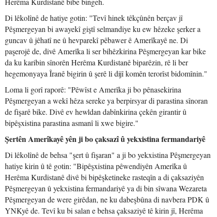
Herêma Kurdistanê bibe bingeh.
Di lêkolînê de hatiye gotin: "Tevî hinek têkçûnên berçav jî
Pêşmergeyan bi awayekî giştî selmandiye ku ew hêzeke şerker a
guncav û jêhatî ne û hevparekî pêbawer ê Amerîkayê ne. Di
paşerojê de, divê Amerîka li ser bihêzkirina Pêşmergeyan kar bike
da ku karibin sînorên Herêma Kurdistanê biparêzin, rê li ber
hegemonyaya Îranê bigirin û şerê li dijî komên terorîst bidomînin."
Loma li gorî raporê: "Pêwîst e Amerîka ji bo pênasekirina
Pêşmergeyan a wekî hêza sereke ya berpirsyar di parastina sînoran
de fişarê bike. Divê ev hewldan dabînkirina çekên girantir û
bipêşxistina parastina asmanî li xwe bigire."
Şertên Amerîkayê yên ji bo çaksazî û yekxistina fermandariyê
Di lêkolînê de behsa "şert û fişaran" a ji bo yekxistina Pêşmergeyan
hatiye kirin û tê gotin: "Bipêşxistina pêwendiyên Amerîka û
Herêma Kurdistanê divê bi bipêşketineke rasteqîn a di çaksaziyên
Pêşmergeyan û yekxistina fermandariyê ya di bin sîwana Wezareta
Pêşmergeyan de were girêdan, ne ku dabeşbûna di navbera PDK û
YNKyê de. Tevî ku bi salan e behsa çaksaziyê tê kirin jî, Herêma