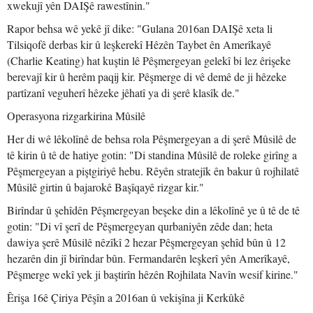
xwekujî yên DAIŞê rawestînin."
Rapor behsa wê yekê jî dike: "Gulana 2016an DAIŞê xeta li
Tilsiqofê derbas kir û leşkerekî Hêzên Taybet ên Amerîkayê
(Charlie Keating) hat kuştin lê Pêşmergeyan gelekî bi lez êrişeke
berevajî kir û herêm paqij kir. Pêşmerge di vê demê de ji hêzeke
partîzanî veguherî hêzeke jêhatî ya di şerê klasîk de."
Operasyona rizgarkirina Mûsilê
Her di wê lêkolînê de behsa rola Pêşmergeyan a di şerê Mûsilê de
tê kirin û tê de hatiye gotin: "Di standina Mûsilê de roleke girîng a
Pêşmergeyan a piştgiriyê hebu. Rêyên stratejîk ên bakur û rojhilatê
Mûsilê girtin û bajarokê Başîqayê rizgar kir."
Birîndar û şehîdên Pêşmergeyan beşeke din a lêkolînê ye û tê de tê
gotin: "Di vî şerî de Pêşmergeyan qurbaniyên zêde dan; heta
dawiya şerê Mûsilê nêzîkî 2 hezar Pêşmergeyan şehîd bûn û 12
hezarên din jî birîndar bûn. Fermandarên leşkerî yên Amerîkayê,
Pêşmerge wekî yek ji baştirîn hêzên Rojhilata Navîn wesif kirine."
Êrişa 16ê Çiriya Pêşîn a 2016an û vekişîna ji Kerkûkê