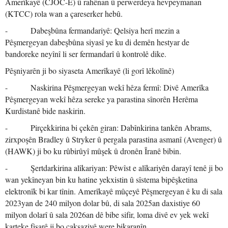
Amerîkayê (CJOC-E) û rahênan û perwerdeya hevpeymanan
(KTCC) rola wan a çareserker hebû.
- Dabeşbûna fermandariyê: Qelsiya herî mezin a
Pêşmergeyan dabeşbûna siyasî ye ku di demên hestyar de
bandoreke neyînî li ser fermandarî û kontrolê dike.
Pêşniyarên ji bo siyaseta Amerîkayê (li gorî lêkolînê)
- Naskirina Pêşmergeyan wekî hêza fermî: Divê Amerîka
Pêşmergeyan wekî hêza sereke ya parastina sînorên Herêma
Kurdistanê bide naskirin.
- Pirçekkirina bi çekên giran: Dabînkirina tankên Abrams,
zirxpoşên Bradley û Stryker û pergala parastina asmanî (Avenger) û
(HAWK) ji bo ku rûbirûyî mûşek û dronên Îranê bibin.
- Şertdarkirina alîkariyan: Pêwîst e alîkariyên darayî tenê ji bo
wan yekîneyan bin ku hatine yekxistin û sîstema bipêşketina
elektronîk bi kar tînin. Amerîkayê mûçeyê Pêşmergeyan ê ku di sala
2023yan de 240 milyon dolar bû, di sala 2025an daxistiye 60
milyon dolarî û sala 2026an dê bibe sifir, loma divê ev yek wekî
karteke fişarê ji bo çaksaziyê were bikaranîn.