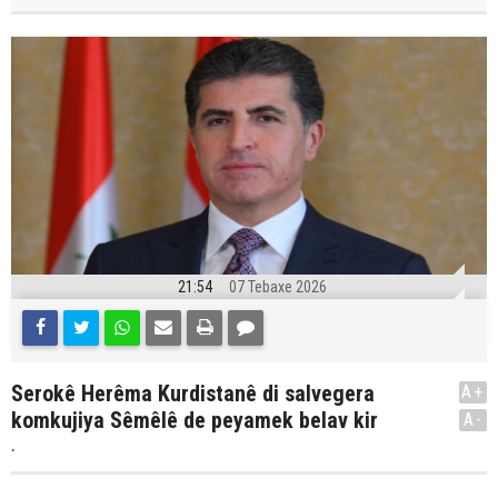
21:54
07 Tebaxe 2026
Serokê Herêma Kurdistanê di salvegera
A+
komkujiya Sêmêlê de peyamek belav kir
A-
.