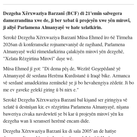
Dezgeha Xêrxwaziya Barzanî (BCF) di 21’emîn salvegera
damezrandina xwe de, ji ber xebat û projeyên xwe yên mirovî,
ji aliyê Parlamena Almanyayê ve hate xelatkirin.
Serokê Dezgeha Xêrxwaziya Barzanî Mûsa Ehmed îro 6ê Tîrmeha
2026an di konferanseke rojnamevaniyê de ragihand, Parlamena
Almanyayê wekî rûmetdarkirina çalakiyên mirovî yên dezgehê,
"Xelata Rêzgirtina Mirovî" daye wê.
Mûsa Ehmed jî got: "Di dema pêş de, Wezîrê Geşepêdanê yê
Almanyayê dê serdana Herêma Kurdistanê û Iraqê bike. Armanca
vê serdanê amadekirina zemînekê ye ji bo hevahengiya zêdetir. Ji bo
me ev gaveke gelekî giring û bi nirx e."
Serokê Dezgeha Xêrxwaziya Barzanî bal kişand ser giringiya vê
xelatê û destnîşan kir, ev rêzgirtina Parlamena Almanyayê, nîşana
baweriya civaka navdewletî ye bi kar û projeyên mirovî yên ku
dezgeha wan li seranserî herêmê encam dide.
Dezgeha Xêrxwaziya Barzanî ku di sala 2005’an de hatiye