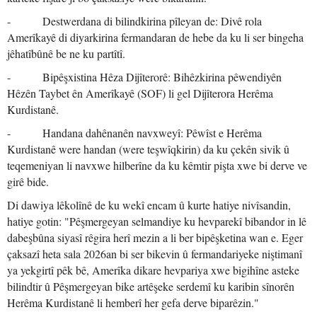
- Destwerdana di bilindkirina pîleyan de: Divê rola
Amerîkayê di diyarkirina fermandaran de hebe da ku li ser bingeha
jêhatîbûnê be ne ku partîtî.
- Bipêşxistina Hêza Dijîterorê: Bihêzkirina pêwendiyên
Hêzên Taybet ên Amerîkayê (SOF) li gel Dijîterora Herêma
Kurdistanê.
- Handana dahênanên navxweyî: Pêwîst e Herêma
Kurdistanê were handan (were teşwîqkirin) da ku çekên sivik û
teqemeniyan li navxwe hilberîne da ku kêmtir pişta xwe bi derve ve
girê bide.
Di dawiya lêkolînê de ku wekî encam û kurte hatiye nivîsandin,
hatiye gotin: "Pêşmergeyan selmandiye ku hevparekî bibandor in lê
dabeşbûna siyasî rêgira herî mezin a li ber bipêşketina wan e. Eger
çaksazî heta sala 2026an bi ser bikevin û fermandariyeke niştimanî
ya yekgirtî pêk bê, Amerîka dikare hevpariya xwe bigihîne asteke
bilindtir û Pêşmergeyan bike artêşeke serdemî ku karibin sînorên
Herêma Kurdistanê li hemberî her gefa derve biparêzin."