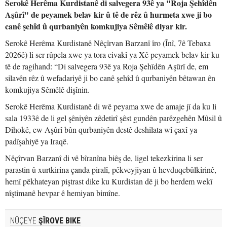
Serokê Herêma Kurdistanê di salvegera 93ê ya "Roja Şehîdên
Aşûrî" de peyamek belav kir û tê de rêz û hurmeta xwe ji bo
canê şehîd û qurbaniyên komkujiya Sêmêlê diyar kir.
Serokê Herêma Kurdistanê Nêçîrvan Barzanî îro (Înî, 7ê Tebaxa
2026ê) li ser rûpela xwe ya tora civakî ya Xê peyamek belav kir ku
tê de ragihand: “Di salvegera 93ê ya Roja Şehîdên Aşûrî de, em
silavên rêz û wefadariyê ji bo canê şehîd û qurbaniyên bêtawan ên
komkujiya Sêmêlê dişînin.
Serokê Herêma Kurdistanê di wê peyama xwe de amaje jî da ku li
sala 1933ê de li gel şêniyên zêdetirî şêst gundên parêzgehên Mûsil û
Dihokê, ew Aşûrî bûn qurbaniyên destê deshilata wî çaxî ya
padîşahiyê ya Iraqê.
Nêçîrvan Barzanî di vê bîranîna biêş de, ligel tekezkirina li ser
parastin û xurtkirina çanda piralî, pêkveyjiyan û hevduqebûlkirinê,
hemî pêkhateyan piştrast dike ku Kurdistan dê ji bo herdem wekî
nîştimanê hevpar ê hemiyan bimîne.
NÛÇEYE
ŞÎROVE BIKE