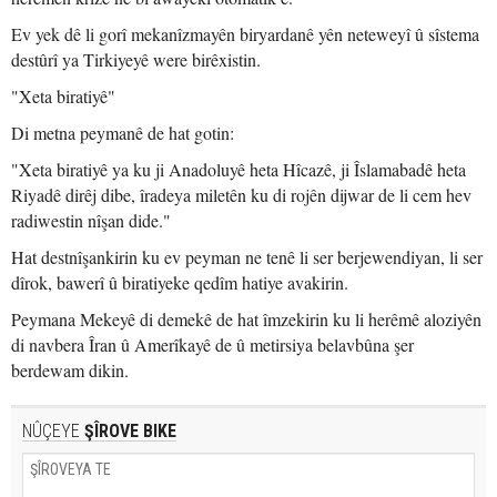
Ev yek dê li gorî mekanîzmayên biryardanê yên neteweyî û sîstema
destûrî ya Tirkiyeyê were birêxistin.
"Xeta biratiyê"
Di metna peymanê de hat gotin:
"Xeta biratiyê ya ku ji Anadoluyê heta Hîcazê, ji Îslamabadê heta
Riyadê dirêj dibe, îradeya miletên ku di rojên dijwar de li cem hev
radiwestin nîşan dide."
Hat destnîşankirin ku ev peyman ne tenê li ser berjewendiyan, li ser
dîrok, bawerî û biratiyeke qedîm hatiye avakirin.
Peymana Mekeyê di demekê de hat îmzekirin ku li herêmê aloziyên
di navbera Îran û Amerîkayê de û metirsiya belavbûna şer
berdewam dikin.
NÛÇEYE
ŞÎROVE BIKE