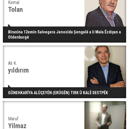
Kemal
Tolan
Bîranîna 12emîn Salvegera Jenosîda Şengalê a li Mala Êzdiyan a
Oldenburgê
Ali K.
yıldırım
GÛNEHKARÎYA ALÛÇEYÊN (ERÛGÊN) TIRK Û KALÊ DESTPÊK
Maruf
Yilmaz