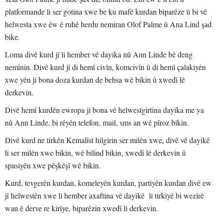
platformande li ser gotina xwe be ku mafê kurdan biparêze û bi vê
helwesta xwe êw ê ruhê herdu nemiran Olof Palme û Ana Lind şad
bike.
Loma divê kurd jî li hember vê dayika nû Ann Linde bê deng
nemînin. Divê kurd jî di hemî civîn, komcivîn û di hemî çalakiyên
xwe yên ji bona doza kurdan de behsa wê bikin û xwedî lê
derkevin.
Divê hemî kurdên ewropa ji bona vê helwestgirtina dayika me ya
nû Ann Linde, bi rêyên telefon, mail, sms an wê pîroz bikin.
Divê kurd ne tirkên Kemalîst hilgirin ser milên xwe, divê vê dayikê
li ser milên xwe bikin, wê bilind bikin, xwedî lê derkevin û
spasiyên xwe pêşkêşî wê bikin.
Kurd, tevgerên kurdan, komeleyên kurdan, partiyên kurdan divê ew
jî helwestên xwe li hember axaftina vê dayikê li tirkiyê bi wezîrê
wan ê derve re kirîye, biparêzin xwedî li derkevin.