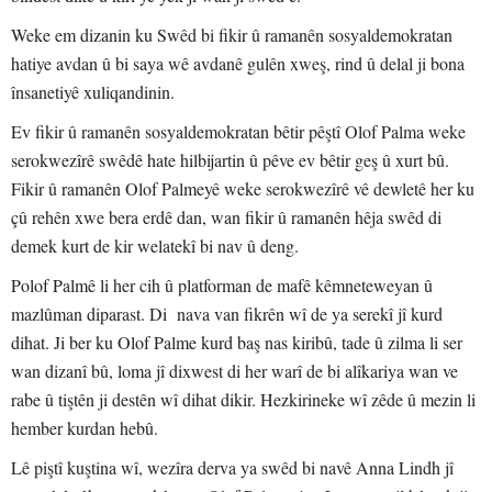
Weke em dizanin ku Swêd bi fikir û ramanên sosyaldemokratan
hatiye avdan û bi saya wê avdanê gulên xweş, rind û delal ji bona
însanetiyê xuliqandinin.
Ev fikir û ramanên sosyaldemokratan bêtir pêştî Olof Palma weke
serokwezîrê swêdê hate hilbijartin û pêve ev bêtir geş û xurt bû.
Fikir û ramanên Olof Palmeyê weke serokwezîrê vê dewletê her ku
çû rehên xwe bera erdê dan, wan fikir û ramanên hêja swêd di
demek kurt de kir welatekî bi nav û deng.
Polof Palmê li her cih û platforman de mafê kêmneteweyan û
mazlûman diparast. Di nava van fikrên wî de ya serekî jî kurd
dihat. Ji ber ku Olof Palme kurd baş nas kiribû, tade û zilma li ser
wan dizanî bû, loma jî dixwest di her warî de bi alîkariya wan ve
rabe û tiştên ji destên wî dihat dikir. Hezkirineke wî zêde û mezin li
hember kurdan hebû.
Lê piştî kuştina wî, wezîra derva ya swêd bi navê Anna Lindh jî