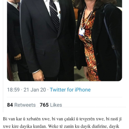
Bi van kar û xebatên xwe, bi van çalakî û tevgerên xwe, bi rastî jî
xwe kire dayika kurdan. Weke tê zanîn ku dayik diafirîne, dayik