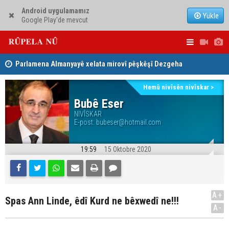
Android uygulamamız
Yükle
Google Play'de mevcut
Parlamena Almanyayê xelata mirovî pêşkêşî Dezgeha
Nêçîrvan Ba
Xêrxwaziya Barzanî kir
Hemû nivîsên nivîskar >
Dezga Giştî ya Deverên di Derveyê Kurdistanê de
Bubê Eser
gotinên parêzgere Kerkûkê Muhammed Saman red kir
NIVÎSKAR
E-post:
bubeser@hotmail.com
19:59
15 Oktobre 2020
A+
Spas Ann Linde, êdî Kurd ne bêxwedî ne!!!
A-