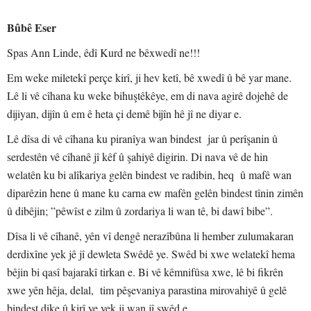
Bûbê Eser
Spas Ann Linde, êdî Kurd ne bêxwedî ne!!!
Em weke miletekî perçe kirî, ji hev ketî, bê xwedî û bê yar mane.
Lê li vê cîhana ku weke bihuştêkêye, em di nava agirê dojehê de
dijiyan, dijîn û em ê heta çi demê bijîn hê jî ne diyar e.
Lê dîsa di vê cîhana ku piranîya wan bindest jar û perîşanin û
serdestên vê cîhanê jî kêf û şahiyê digirin. Di nava vê de hin
welatên ku bi alîkariya gelên bindest ve radibin, heq û mafê wan
diparêzin hene û mane ku carna ew mafên gelên bindest tînin zimên
û dibêjin; ”pêwîst e zilm û zordariya li wan tê, bi dawî bibe”.
Dîsa li vê cîhanê, yên vî dengê nerazîbûna li hember zulumakaran
derdixîne yek jê jî dewleta Swêdê ye. Swêd bi xwe welatekî hema
bêjin bi qasî bajarakî tirkan e. Bi vê kêmnifûsa xwe, lê bi fikrên
xwe yên hêja, delal, tim pêşevaniya parastina mirovahiyê û gelê
bindest dike û kirî ye yek ji wan jî swêd e.