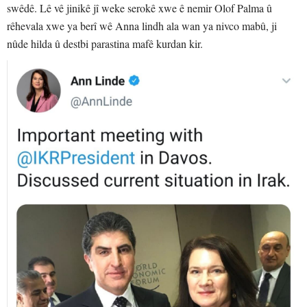
swêdê. Lê vê jinikê jî weke serokê xwe ê nemir Olof Palma û
rêhevala xwe ya berî wê Anna lindh ala wan ya nivco mabû, ji
nûde hilda û destbi parastina mafê kurdan kir.