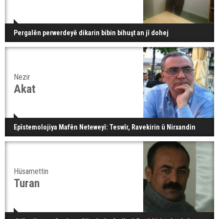
Pergalên perwerdeyê dikarin bibin bihuşt an jî dohej
Nezir
Akat
Epîstemolojiya Mafên Neteweyî: Teswîr, Ravekirin û Nirxandin
Hüsamettin
Turan