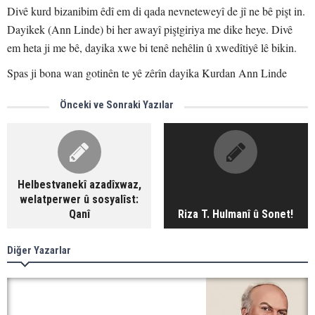
Divê kurd bizanibim êdî em di qada nevneteweyî de jî ne bê pişt in.
Dayikek (Ann Linde) bi her awayî piştgiriya me dike heye. Divê
em heta ji me bê, dayika xwe bi tenê nehêlin û xwedîtiyê lê bikin.
Spas ji bona wan gotinên te yê zêrîn dayika Kurdan Ann Linde
Önceki ve Sonraki Yazılar
Helbestvanekî azadîxwaz,
welatperwer û sosyalîst:
Qanî
Riza T. Hulmanî û Sonet!
Diğer Yazarlar