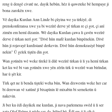
reng û dengê civatê ne, dayik hebûn, hêz û qaweteke bê hempaye ji
bona zarokên xwe.
Vê dayika Kurdan Ann Linde bi çûyina we ya tirkiyê, di
prenskonferansa xwe ya bi wezîrê derve yê tirkan re çi got, çi anî
zimên em hemî dizanin. Wê dayika Kurdan çawa li çavên wezîrê
derve ê tirkan nerî got: ”Divê hûn mafê kurdan binpênekin. Divê
hûn ji rojavayê kurdistanê derkevin. Divê hûn demokrasiyê binpê
nekin” Û gelek tiştên din got.
Wan gotinên wê weke tîrekê li dilê wezîrê tirkan û li ya hemî tirkan
ket ku wê bi van gotinên xwe yên zêrîn tirk û wezîrê wan birîndar,
har û şêt kir.
Tirk qet ne li benda tiştekî weha bûn, Wan dixwestin weke her car
bi derewan vê xatûnê jî bixapînin lê mixabin bi serneketin û
nakevin.
Ji ber ku êdî dayikek me kurdan, ji nava parlemena swêd û li ser
xeta Olof Palme ji nûde şax da, bilind bû. Êdî ew ê li cih û