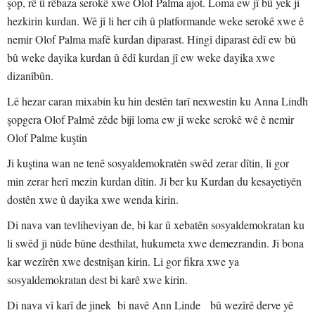
şop, rê û rêbaza serokê xwe Olof Palma ajot. Loma ew jî bû yek ji
hezkirin kurdan. Wê jî li her cih û platformande weke serokê xwe ê
nemir Olof Palma mafê kurdan diparast. Hingî diparast êdî ew bû
bû weke dayika kurdan û êdî kurdan jî ew weke dayika xwe
dizanîbûn.
Lê hezar caran mixabin ku hin destên tarî nexwestin ku Anna Lindh
şopgera Olof Palmê zêde bijî loma ew jî weke serokê wê ê nemir
Olof Palme kuştin
Ji kuştina wan ne tenê sosyaldemokratên swêd zerar dîtin, li gor
min zerar herî mezin kurdan dîtin. Ji ber ku Kurdan du kesayetiyên
dostên xwe û dayika xwe wenda kirin.
Di nava van tevliheviyan de, bi kar û xebatên sosyaldemokratan ku
li swêd ji nûde bûne desthilat, hukumeta xwe demezrandin. Ji bona
kar wezîrên xwe destnîşan kirin. Li gor fikra xwe ya
sosyaldemokratan dest bi karê xwe kirin.
Di nava vî karî de jinek bi navê Ann Linde bû wezîrê derve yê