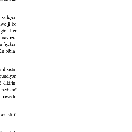
.
ilzadeyên
xwe ji bo
girt. Her
i navbera
û fîşekên
ûn bibin-
 dixistin
 gundîyan
 dikirin.
 nedikarî
 hemawedî
 ax bû û
n.