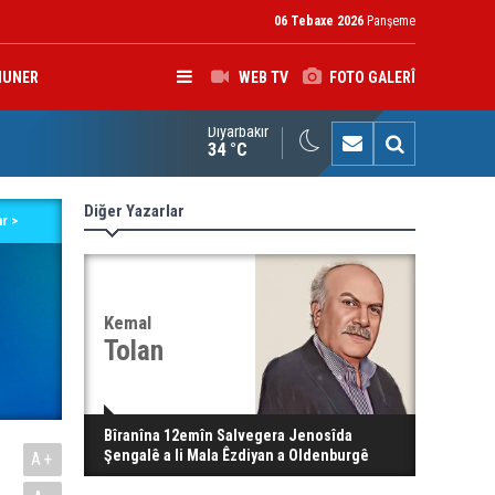
06 Tebaxe 2026
Panşeme
HUNER
WEB TV
FOTO GALERÎ
Diyarbakır
K: Gotinên Parêzgarê Kerkûkê yên li ser Madeya 140î hewldana f
34 °C
Diğer Yazarlar
r >
Kemal
Tolan
Bîranîna 12emîn Salvegera Jenosîda
Şengalê a li Mala Êzdiyan a Oldenburgê
A+