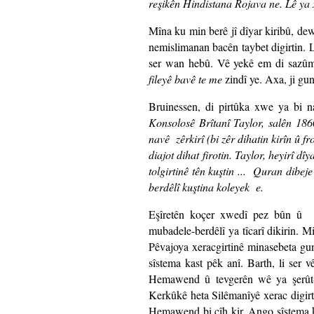
reşikên Hindistana Rojava ne. Lê ya x
Mîna ku min berê jî dîyar kiribû, dew
nemislimanan bacên taybet digirtin. Lê
ser wan hebû. Vê yekê em di sazûman
fileyê bavê te me
zindî ye. Axa, ji gu
Bruinessen, di pirtûka xwe ya bi na
Konsolosê Brîtanî Taylor, salên 186
navê zêrkirî (bi zêr dihatin kirîn û f
diajot dihat firotin. Taylor, heyirî dî
tolgirtinê tên kuştin ... Quran dibeje
berdêlî kuştina koleyek e.
Eşîretên koçer xwedî pez bûn û l
mubadele-berdêlî ya tîcarî dikirin. M
Pêvajoya xeracgirtinê minasebeta gun
sîstema kast pêk anî. Barth, li ser 
Hemawend û tevgerên wê ya şerût-
Kerkûkê heta Silêmanîyê xerac digirti
Hemawend bi cîh kir. Ango sîstema k