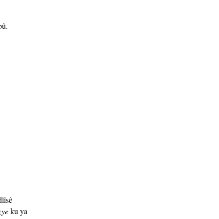
bû.
lîsê
zye
ku ya