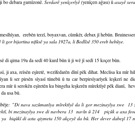
ji bo debara garnîzonê.
Serdarê yenîçerîyê (
yenîçerı ağası) û
axayê xer
 mesîhîyan, erebên terzî, boyaxvan, cûmkêr, debax jî hebûn. Bruinessen
 li gor bijartina nifûsê ya sala 1927a, li Bedlîsê 350 ereb hebûye.
sê di qirna 19a da sedî 40 kurd bûn û ji wê jî sedî 15 koçer bûn.
î, ji axa, reîsên eşîretê, wezîfedarên dînî pêk dihat. Meclisa ku mîr hild
an li ser pirsên sîyasî tûnebû û tu car berpirsîyarîyek leşkerî ne d
era mîr û serokên eşîretên ku bingeha leşkerên mîrektîyê pêk dianî, he
 da usa bû.
ibêje
: ”Di nava sazûmanîya mîrektîyê da li gor mezinayîya xwe 13
ktî, bi mezinayîya xwe di navbera 13 navîn û 214 piçûk a axa feo
e ya hiqûkî di asta qiymeta 150 akçeyê da bû. Her dever dabeşî 17 