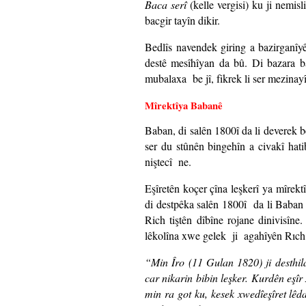
Baca serî
(kelle vergisi) ku ji nemis
bacgir tayîn dikir.
Bedlîs navendek giring a bazirganîy
destê mesîhîyan da bû. Di bazara 
mubalaxa be jî, fikrek li ser mezinay
Mîrektîya Babanê
Baban, di salên 1800î da li deverek b
ser du stûnên bingehîn a civakî hat
niştecî ne.
Eşîretên koçer çîna leşkerî ya mîrek
di destpêka salên 1800î da li Baban
Rich tiştên dîbîne rojane dinivisîne
lêkolîna xwe gelek ji agahîyên Rıch is
“Min Îro (11 Gulan 1820) ji desthila
car nikarin bibin leşker. Kurdên eşî
min ra got ku, kesek xwedîeşîret lêd