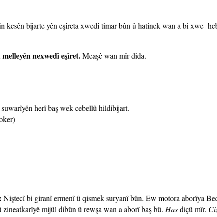
n kesên bijarte yên eşîreta xwedî timar bûn û hatinek wan a bi xwe he
 melleyên nexwedî eşîret.
Meaşê wan mîr dida.
suwarîyên herî baş wek cebellû hildibijart.
oker)
:
Niştecî bi giranî ermenî û qismek suryanî bûn. Ew motora aborîya Bed
û zineatkarîyê mijûl dibûn û rewşa wan a aborî baş bû.
Has
diçû mîr.
Ci