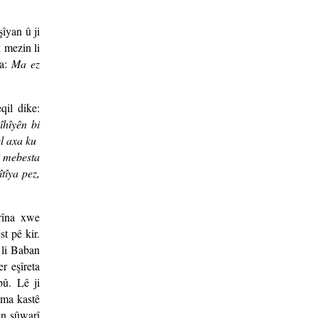
şîyan û ji
k mezin li
na:
Ma ez
qil dike:
îhîyên bi
gel axa ku
bi mebesta
îtîya pez,
rîna xwe
st pê kir.
 li Baban
r eşîreta
û. Lê ji
tema kastê
ên sûwarî