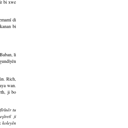
Mîr bi xwe
temamî di
ikanan bi
 Baban, li
gundîyên
ûn. Rich,
raya wan.
th, ji bo
îrînêr tu
şîretî ji
k koleyên