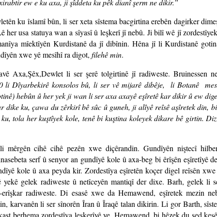
irabtir ew e ku axa, ji şîddeta ku pêk dianî şerm ne dikir.”
letên ku îslamî bûn, li ser xeta sîstema bacgirtina erebên dagirker dime
 her usa statuya wan a sîyasî û leşkerî jî nebû. Ji bilî wê jî zordestîye
îya mîektîyên Kurdistanê da jî dibînin. Hêna jî li Kurdistanê goti
ndîyên xwe yê mesîhî ra digot,
filehê min
.
vê Axa,Şêx,Dewlet li ser şerê tolgirtinê jî radiweste. Bruinessen ne
0 li Dîyarbekirê konsolos bû, li ser vê mijarê dibêje, li Botanê mes
rotinê) hebûn û her yek ji wan li ser axa axayê eşîretê kar dikir û ew di
yar dike ku, çawa du zêrkirî bê sûc û guneh, ji alîyê reîsê aşîretek din, 
 ku, tola her kuştîyek kole, tenê bi kuştina koleyek dikare bê girtin. Diz
i mêrgên cihê cihê pezên xwe diçêrandin. Gundîyên niştecî hilbe
inasebeta serf û senyor an gundîyê kole û axa-beg bi êrîşên eşîretîyê de
dîyê kole û axa peyda kir. Zordestîya eşîretên koçer digel reîsên xwe
vê yekê gelek radiweste û netîceyên mantiqî der dixe. Barh, gelek li se
erîşkar radiweste. Di esasê xwe da Hemawend, eşîretek mezin neb
n, karvanên li ser sînorên Îran û Îraqê talan dikirin. Li gor Barth, sîs
ast berhema zordestîya leşkerîyê ye. Hemawend, bi hêzek du sed kes