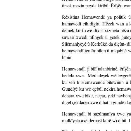
tirsek mezin peyda kiribû. Êrîşên wan 
Rêxistina Hemawendê ya politik û l
hamawedî cîh digirt. Hêzek wan a l
demek kurt xwe dixist xizmeta hêza n
sûwarî xwedî tifingek û gelek guley
Silêmanîyeyê û Kerkûkê da diçûn- dih
hemawendî temîn bikin û miqabilê w
bînin.
Hemawendî, ji bîlî talanbirinê, êrîşê
hedefa xwe. Merhaleyek wê tevgerê
ku serî li Hemawendê bitewînin û ba
Gundîyê ku wê qebûl nekira hemawendî
debara xwe bike, neçar, yekî navben
digel çekdarên xwe dihat li gundê dag
Hemawendî, bi sazûmanîya xwe ya 
mulkîyeta axê derbasî kurê wî dibû. L