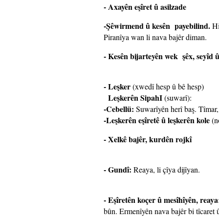
- Axayên eşîret û asilzade
-Şêwirmend û kesên payebilind.
Hi
Piranîya wan li nava bajêr diman.
- Kesên bijarteyên wek şêx, seyîd û
- Leşker
(xwedî hesp û bê hesp)
Leşkerên SipahI
(suwarî):
-Cebellü:
Suwarîyên herî baş. Tîmar, 
-Leşkerên eşîretê û leşkerên kole
(n
- Xelkê bajêr, kurdên rojkî
- Gundî:
Reaya, li çîya dijîyan.
- Eşîretên koçer û mesîhîyên, reaya
bûn. Ermenîyên nava bajêr bi tîcaret 