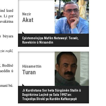
lind kurd
Nezir
n.
Li gor
Akat
avakirina
 biryara
Epîstemolojiya Mafên Neteweyî: Teswîr,
Ravekirin û Nirxandin
zin rojkî,
î, Bedlîsê
Hüsamettin
yaeddîn û
Turan
smanî bû.
Ji Kurdistana Sor heta Sürgûnên Stalîn û
Dagirkirina Laçînê ya Sala 1992’an:
Trajediya Dîrokî ya Kurdên Kafkasyayê