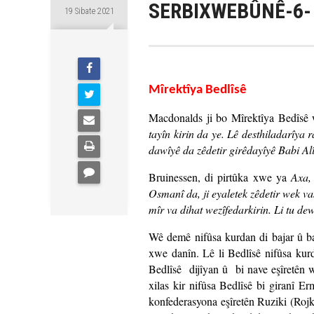
SERBIXWEBÛNÊ-6-
19 Sibate 2021
Mîrektîya Bedlîsê
Macdonalds ji bo Mîrektîya Bedîsê 
tayîn kirin da ye. Lê desthiladarîya 
dawîyê da zêdetir girêdayîyê Babi Alî
Bruinessen, di pirtûka xwe ya
Axa,
Osmanî da, ji eyaletek zêdetir wek va
mîr va dihat wezîfedarkirin. Li tu 
Wê demê nifûsa kurdan di bajar û ba
xwe danîn. Lê li Bedlîsê nifûsa kurd
Bedlîsê dijîyan û bi nave eşîretên 
xilas kir nifûsa Bedlîsê bi giranî E
konfederasyona eşîretên Ruziki (Roj