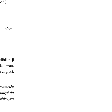
acê
(
 dibêje:
ibijart ji
idan wan.
vsengîyek
 zeametên
dalîyê da
nahîyeyên