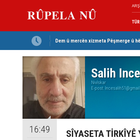
ARŞ
TÜR
Dem û mercên xizmeta Pêşmerge û hêz
Jina Kurd Şemsî Xusrevi, bi îdamê re rû
Salih Inc
Nivîskar
E-post:
Incesalih51@gmai
16:49
SÎYASETA TİRKÎYÊ