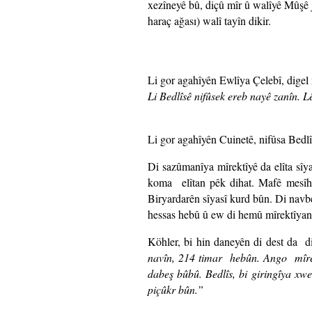
xezîneyê bû, diçû mîr û walîyê Mûşê 
haraç ağası) walî tayîn dikir.
Li gor agahîyên Ewlîya Çelebî, digel
Li Bedlîsê nifûsek ereb nayê zanîn. Lê
Li gor agahîyên Cuinetê, nifûsa Bedlî
Di sazûmanîya mîrektîyê da elîta sîyas
koma elîtan pêk dihat. Mafê mesîhîy
Biryardarên sîyasî kurd bûn. Di navb
hessas hebû û ew di hemû mîrektîyan
Köhler, bi hin daneyên di dest da d
navîn, 214 timar hebûn. Ango mîre
dabeş bûbû. Bedlîs, bi giringîya xw
piçûkr bûn.”