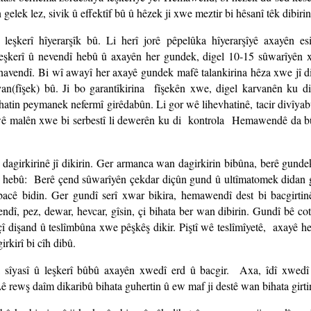
gelek lez, sivik û effektîf bû û hêzek ji xwe meztir bi hêsanî têk dibirin
eşkerî hîyerarşîk bû. Li herî jorê pêpelûka hîyerarşîyê axayên es
eşkerî û nevendî hebû û axayên her gundek, digel 10-15 sûwarîyên 
avendî. Bi wî awayî her axayê gundek mafê talankirina hêza xwe jî di
an(fîşek) bû. Ji bo garantîkirina fîşekên xwe, digel karvanên ku d
atin peymanek nefermî girêdabûn. Li gor wê lihevhatinê, tacir divîyab
ê malên xwe bi serbestî li dewerên ku di kontrola Hemawendê da b
n dagirkirinê jî dikirin. Ger armanca wan dagirkirin bibûna, berê gundek
 hebû: Berê çend sûwarîyên çekdar diçûn gund û ultîmatomek didan
cê bidin. Ger gundî serî xwar bikira, hemawendî dest bi bacgirtinê
, pez, dewar, hevcar, gîsin, çi bihata ber wan dibirin. Gundî bê cot
çî dişand û teslîmbûna xwe pêşkêş dikir. Piştî wê teslîmîyetê, axayê
irkirî bi cîh dibû.
sîyasî û leşkerî bûbû axayên xwedî erd û bacgir. Axa, îdî xwedî
ê rewş daîm dikaribû bihata guhertin û ew maf ji destê wan bihata girti