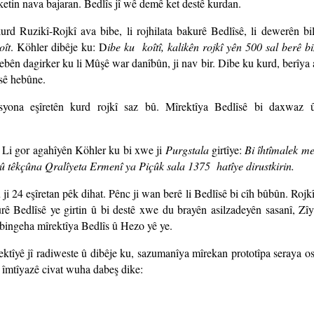
n ketin nava bajaran. Bedlîs jî wê demê ket destê kurdan.
rd Ruzikî-Rojkî ava bibe, li rojhilata bakurê Bedlîsê, li dewerên bi
oît
. Köhler dibêje ku: D
ibe ku koîtî, kalikên rojkî yên 500 sal berê bi
ebên dagirker ku li Mûşê war danîbûn, ji nav bir. Dibe ku kurd, berîya 
îsê hebûne.
asyona eşîretên kurd rojkî saz bû. Mîrektîya Bedlîsê bi daxwaz û
 Li gor agahîyên Köhler ku bi xwe ji
Purgstala
girtîye:
Bi îhtîmalek me
û têkçûna Qralîyeta Ermenî ya Piçûk sala 1375 hatîye dirustkirin.
 ji 24 eşîretan pêk dihat. Pênc ji wan berê li Bedlîsê bi cîh bûbûn. Rojk
ê Bedlîsê ye girtin û bi destê xwe du brayên asilzadeyên sasanî, Zî
 bingeha mîrektîya Bedlîs û Hezo yê ye.
rektîyê jî radiweste û dibêje ku, sazumanîya mîrekan prototîpa seraya o
û îmtîyazê civat wuha dabeş dike: