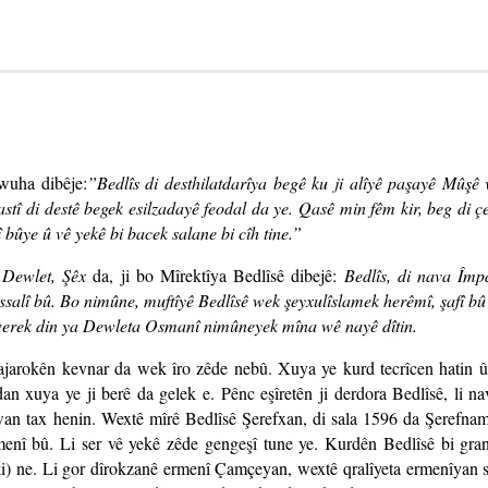
wuha dibêje:
”Bedlîs di desthilatdarîya begê ku ji alîyê paşayê Mûşê 
rastî di destê begek esilzadayê feodal da ye. Qasê min fêm kir, beg di ç
 bûye û vê yekê bi bacek salane bi cîh tine.”
 Dewlet, Şêx
da, ji bo Mîrektîya Bedlîsê dibejê:
Bedlîs, di nava Împ
ssalî bû. Bo nimûne, muftîyê Bedlîsê wek şeyxulîslamek herêmî, şafî bû û
dewerek din ya Dewleta Osmanî nimûneyek mîna wê nayê dîtin.
jarokên kevnar da wek îro zêde nebû. Xuya ye kurd tecrîcen hatin û
an xuya ye ji berê da gelek e. Pênc eşîretên ji derdora Bedlîsê, li na
wan tax henin. Wextê mîrê Bedlîsê Şerefxan, di sala 1596 da Şerefn
rmenî bû. Li ser vê yekê zêde gengeşî tune ye. Kurdên Bedlîsê bi gra
ki) ne. Li gor dîrokzanê ermenî Çamçeyan, wextê qralîyeta ermenîyan 