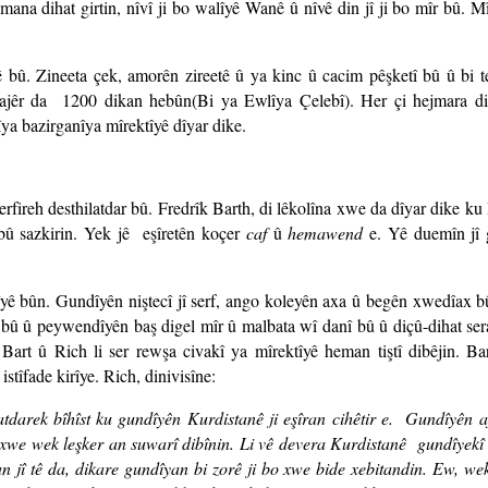
limana dihat girtin, nîvî ji bo walîyê Wanê û nîvê din jî ji bo mîr bû. 
ê bû. Zineeta çek, amorên zireetê û ya kinc û cacim pêşketî bû û bi 
bajêr da 1200 dikan hebûn(Bi ya Ewlîya Çelebî). Her çi hejmara d
îya bazirganîya mîrektîyê dîyar dike.
erfireh desthilatdar bû. Fredrîk Barth, di lêkolîna xwe da dîyar dike ku
ibû sazkirin. Yek jê eşîretên koçer
caf
û
hemawend
e. Yê duemîn jî 
tîyê bûn. Gundîyên niştecî jî serf, ango koleyên axa û begên xwedîax b
 bû û peywendîyên baş digel mîr û malbata wî danî bû û diçû-dihat se
. Bart û Rich li ser rewşa civakî ya mîrektîyê heman tiştî dibêjin. Bar
tîfade kirîye. Rich, dinivisîne:
tdarek bîhîst ku gundîyên Kurdistanê ji eşîran cihêtir e. Gundîyên af
r xwe wek leşker an suwarî dibînin. Li vê devera Kurdistanê gundîyekî e
an jî tê da, dikare gundîyan bi zorê ji bo xwe bide xebitandin. Ew, we