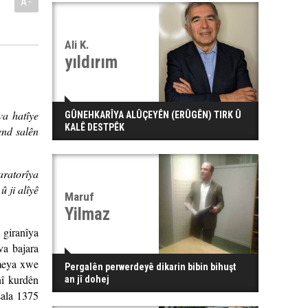
A-
Ali K.
yıldırım
va hatîye
GÛNEHKARÎYA ALÛÇEYÊN (ERÛGÊN) TIRK Û
KALÊ DESTPÊK
end salên
aratorîya
 ji alîyê
Maruf
Yilmaz
 giranîya
va bajara
ameya xwe
Pergalên perwerdeyê dikarin bibin bihuşt
nî kurdên
an jî dohej
sala 1375