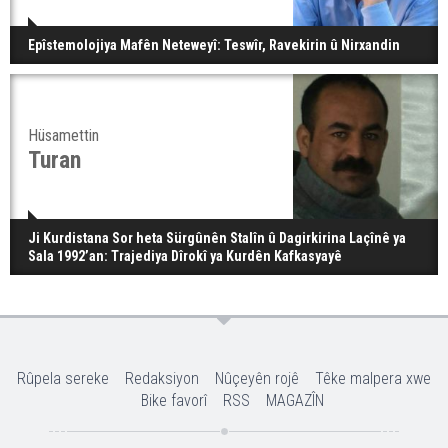
Epîstemolojiya Mafên Neteweyî: Teswîr, Ravekirin û Nirxandin
Hüsamettin
Turan
Ji Kurdistana Sor heta Sürgûnên Stalîn û Dagirkirina Laçînê ya
Sala 1992’an: Trajediya Dîrokî ya Kurdên Kafkasyayê
Rûpela sereke
Redaksiyon
Nûçeyên rojê
Têke malpera xwe
Bike favorî
RSS
MAGAZÎN