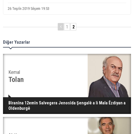
26 Teşrîn 2019 Sêşem 19:53
1
2
Diğer Yazarlar
Kemal
Tolan
Bîranîna 12emîn Salvegera Jenosîda Şengalê a li Mala Êzdiyan a
Oldenburgê