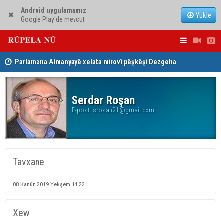
Android uygulamamız
Yükle
Google Play'de mevcut
Parlamena Almanyayê xelata mirovî pêşkêşî Dezgeha
Dezga Gişt
Xêrxwaziya Barzanî kir
gotinên p
Serdar Roşan
E-post:
srosan21@gmail.com
Tavxane
08 Kanûn 2019 Yekşem 14:22
Xew