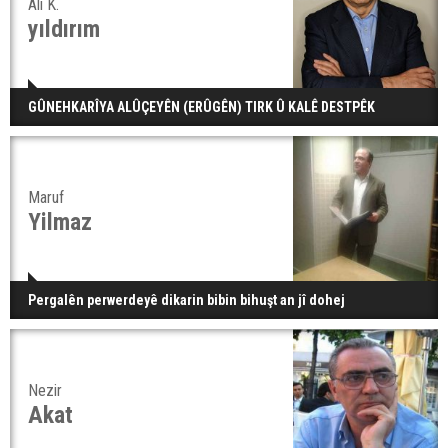
Ali K.
yıldırım
GÛNEHKARÎYA ALÛÇEYÊN (ERÛGÊN) TIRK Û KALÊ DESTPÊK
Maruf
Yilmaz
Pergalên perwerdeyê dikarin bibin bihuşt an jî dohej
Nezir
Akat