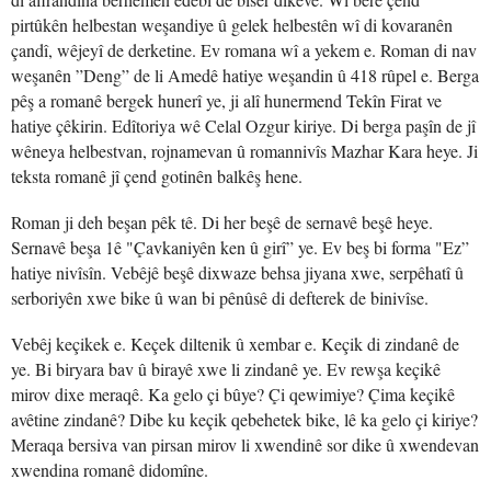
pirtûkên helbestan weşandiye û gelek helbestên wî di kovaranên
çandî, wêjeyî de derketine. Ev romana wî a yekem e. Roman di nav
weşanên ”Deng” de li Amedê hatiye weşandin û 418 rûpel e. Berga
pêş a romanê bergek hunerî ye, ji alî hunermend Tekîn Firat ve
hatiye çêkirin. Edîtoriya wê Celal Ozgur kiriye. Di berga paşîn de jî
wêneya helbestvan, rojnamevan û romannivîs Mazhar Kara heye. Ji
teksta romanê jî çend gotinên balkêş hene.
Roman ji deh beşan pêk tê. Di her beşê de sernavê beşê heye.
Sernavê beşa 1ê "Çavkaniyên ken û girî” ye. Ev beş bi forma "Ez”
hatiye nivîsîn. Vebêjê beşê dixwaze behsa jiyana xwe, serpêhatî û
serboriyên xwe bike û wan bi pênûsê di defterek de binivîse.
Vebêj keçikek e. Keçek diltenik û xembar e. Keçik di zindanê de
ye. Bi biryara bav û birayê xwe li zindanê ye. Ev rewşa keçikê
mirov dixe meraqê. Ka gelo çi bûye? Çi qewimiye? Çima keçikê
avêtine zindanê? Dibe ku keçik qebehetek bike, lê ka gelo çi kiriye?
Meraqa bersiva van pirsan mirov li xwendinê sor dike û xwendevan
xwendina romanê didomîne.