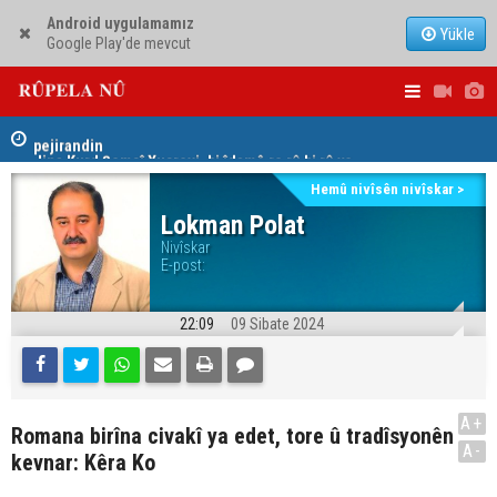
Android uygulamamız
Yükle
Google Play'de mevcut
Dem û mercên xizmeta Pêşmerge û hêzên Asayîşê hat
pejirandin
PDK: Gotin
Jina Kurd Şemsî Xusrevi, bi îdamê re rû bi rû ye
hewldana f
Hemû nivîsên nivîskar >
Lokman Polat
Nivîskar
E-post:
22:09
09 Sibate 2024
A+
Romana birîna civakî ya edet, tore û tradîsyonên
A-
kevnar: Kêra Ko