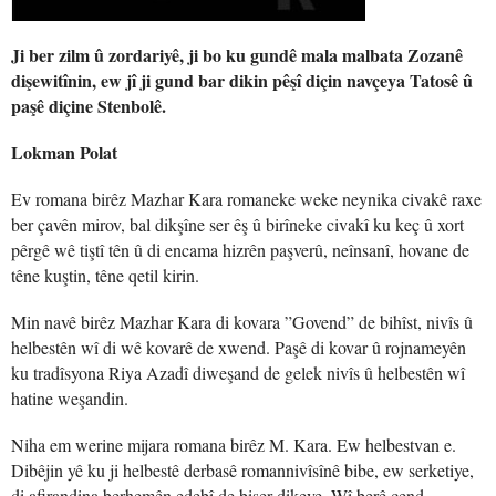
Ji ber zilm û zordariyê, ji bo ku gundê mala malbata Zozanê
dişewitînin, ew jî ji gund bar dikin pêşî diçin navçeya Tatosê û
paşê diçine Stenbolê.
Lokman Polat
Ev romana birêz Mazhar Kara romaneke weke neynika civakê raxe
ber çavên mirov, bal dikşîne ser êş û birîneke civakî ku keç û xort
pêrgê wê tiştî tên û di encama hizrên paşverû, neînsanî, hovane de
têne kuştin, têne qetil kirin.
Min navê birêz Mazhar Kara di kovara ”Govend” de bihîst, nivîs û
helbestên wî di wê kovarê de xwend. Paşê di kovar û rojnameyên
ku tradîsyona Riya Azadî diweşand de gelek nivîs û helbestên wî
hatine weşandin.
Niha em werine mijara romana birêz M. Kara. Ew helbestvan e.
Dibêjin yê ku ji helbestê derbasê romannivîsînê bibe, ew serketiye,
di afirandina berhemên edebî de biser dikeve. Wî berê çend