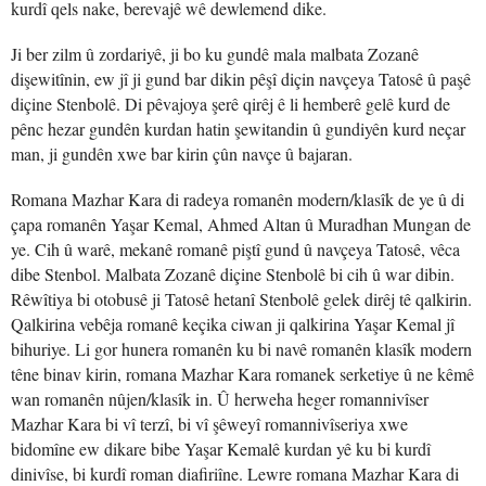
kurdî qels nake, berevajê wê dewlemend dike.
Ji ber zilm û zordariyê, ji bo ku gundê mala malbata Zozanê
dişewitînin, ew jî ji gund bar dikin pêşî diçin navçeya Tatosê û paşê
diçine Stenbolê. Di pêvajoya şerê qirêj ê li hemberê gelê kurd de
pênc hezar gundên kurdan hatin şewitandin û gundiyên kurd neçar
man, ji gundên xwe bar kirin çûn navçe û bajaran.
Romana Mazhar Kara di radeya romanên modern/klasîk de ye û di
çapa romanên Yaşar Kemal, Ahmed Altan û Muradhan Mungan de
ye. Cih û warê, mekanê romanê piştî gund û navçeya Tatosê, vêca
dibe Stenbol. Malbata Zozanê diçine Stenbolê bi cih û war dibin.
Rêwîtiya bi otobusê ji Tatosê hetanî Stenbolê gelek dirêj tê qalkirin.
Qalkirina vebêja romanê keçika ciwan ji qalkirina Yaşar Kemal jî
bihuriye. Li gor hunera romanên ku bi navê romanên klasîk modern
têne binav kirin, romana Mazhar Kara romanek serketiye û ne kêmê
wan romanên nûjen/klasîk in. Û herweha heger romannivîser
Mazhar Kara bi vî terzî, bi vî şêweyî romannivîseriya xwe
bidomîne ew dikare bibe Yaşar Kemalê kurdan yê ku bi kurdî
dinivîse, bi kurdî roman diafiriîne. Lewre romana Mazhar Kara di