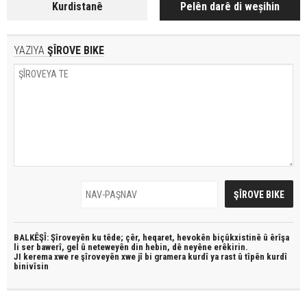
Kurdistanê
Pelên darê di weșihin
YAZIYA
ŞÎROVE BIKE
BALKÊŞÎ: Şîroveyên ku têde;
çêr, heqaret, hevokên biçûkxistinê û êrîşa
li ser bawerî, gel û neteweyên din hebin,
dê neyêne erêkirin.
JI kerema xwe re şîroveyên xwe jî bi
gramera kurdî
ya rast û
tîpên kurdî
binivîsin