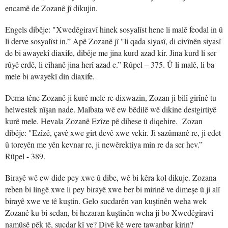
encamê de Zozanê jî dikujin.
Engels dibêje: "Xwedêgiravî hinek sosyalîst hene li malê feodal in û
li derve sosyalîst in.” Apê Zozanê jî "li qada siyasî, di civînên siyasî
de bi awayekî diaxife, dibêje me jina kurd azad kir. Jina kurd li ser
rûyê erdê, li cîhanê jina herî azad e.” Rûpel – 375. Û li malê, li ba
mele bi awayekî din diaxife.
Dema têne Zozanê ji kurê mele re dixwazin, Zozan ji bilî girînê tu
helwestek nîşan nade. Malbata wê ew bêdilê wê dikine destgirtiyê
kurê mele. Hevala Zozanê Ezîze pê dihese û diqehire. Zozan
dibêje: "Ezîzê, çavê xwe girt devê xwe vekir. Ji sazûmanê re, ji edet
û toreyên me yên kevnar re, ji newêrektiya min re da ser hev.”
Rûpel - 389.
Birayê wê ew dide pey xwe û dibe, wê bi kêra kol dikuje. Zozana
reben bi lingê xwe li pey birayê xwe ber bi mirinê ve dimeşe û ji alî
birayê xwe ve tê kuştin. Gelo sucdarên van kuştinên weha wek
Zozanê ku bi sedan, bi hezaran kuştinên weha ji bo Xwedêgiravî
namûsê pêk tê, sucdar kî ye? Divê kê were tawanbar kirin?