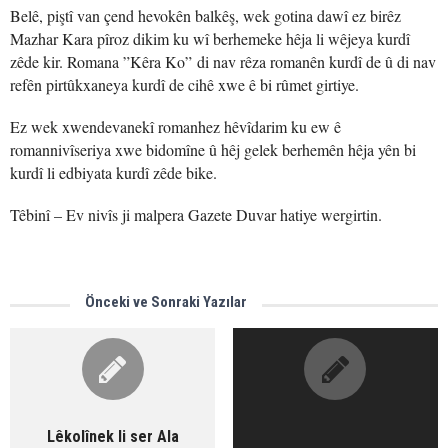
Belê, piştî van çend hevokên balkêş, wek gotina dawî ez birêz
Mazhar Kara pîroz dikim ku wî berhemeke hêja li wêjeya kurdî
zêde kir. Romana ”Kêra Ko” di nav rêza romanên kurdî de û di nav
refên pirtûkxaneya kurdî de cihê xwe ê bi rûmet girtiye.
Ez wek xwendevanekî romanhez hêvîdarim ku ew ê
romannivîseriya xwe bidomîne û hêj gelek berhemên hêja yên bi
kurdî li edbiyata kurdî zêde bike.
Têbinî – Ev nivîs ji malpera Gazete Duvar hatiye wergirtin.
Önceki ve Sonraki Yazılar
Lêkolînek li ser Ala