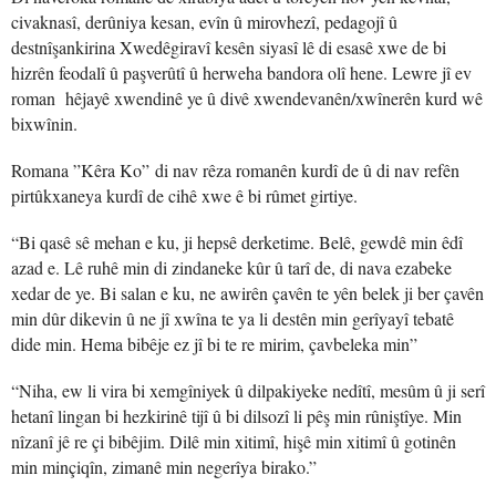
civaknasî, derûniya kesan, evîn û mirovhezî, pedagojî û
destnîşankirina Xwedêgiravî kesên siyasî lê di esasê xwe de bi
hizrên feodalî û paşverûtî û herweha bandora olî hene. Lewre jî ev
roman hêjayê xwendinê ye û divê xwendevanên/xwînerên kurd wê
bixwînin.
Romana ”Kêra Ko” di nav rêza romanên kurdî de û di nav refên
pirtûkxaneya kurdî de cihê xwe ê bi rûmet girtiye.
“Bi qasê sê mehan e ku, ji hepsê derketime. Belê, gewdê min êdî
azad e. Lê ruhê min di zindaneke kûr û tarî de, di nava ezabeke
xedar de ye. Bi salan e ku, ne awirên çavên te yên belek ji ber çavên
min dûr dikevin û ne jî xwîna te ya li destên min gerîyayî tebatê
dide min. Hema bibêje ez jî bi te re mirim, çavbeleka min”
“Niha, ew li vira bi xemgîniyek û dilpakiyeke nedîtî, mesûm û ji serî
hetanî lingan bi hezkirinê tijî û bi dilsozî li pêş min rûniştîye. Min
nîzanî jê re çi bibêjim. Dilê min xitimî, hişê min xitimî û gotinên
min minçiqîn, zimanê min negerîya birako.”