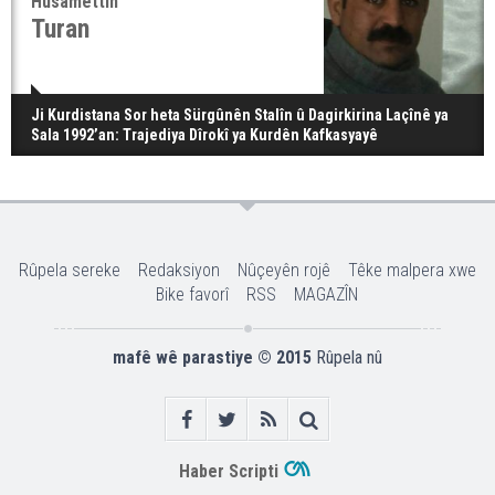
Hüsamettin
Turan
Ji Kurdistana Sor heta Sürgûnên Stalîn û Dagirkirina Laçînê ya
Sala 1992’an: Trajediya Dîrokî ya Kurdên Kafkasyayê
Rûpela sereke
Redaksiyon
Nûçeyên rojê
Têke malpera xwe
Bike favorî
RSS
MAGAZÎN
mafê wê parastiye © 2015
Rûpela nû
Haber Scripti