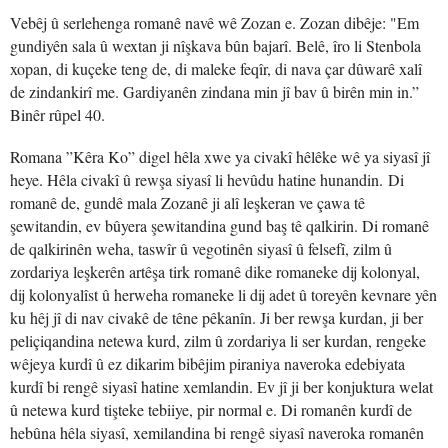
Vebêj û serlehenga romanê navê wê Zozan e. Zozan dibêje: "Em
gundiyên sala û wextan ji nîşkava bûn bajarî. Belê, îro li Stenbola
xopan, di kuçeke teng de, di maleke feqîr, di nava çar dûwarê xalî
de zindankirî me. Gardiyanên zindana min jî bav û birên min in.”
Binêr rûpel 40.
Romana ”Kêra Ko” digel hêla xwe ya civakî hêlêke wê ya siyasî jî
heye. Hêla civakî û rewşa siyasî li hevûdu hatine hunandin. Di
romanê de, gundê mala Zozanê ji alî leşkeran ve çawa tê
şewitandin, ev bûyera şewitandina gund baş tê qalkirin. Di romanê
de qalkirinên weha, taswîr û vegotinên siyasî û felsefî, zilm û
zordariya leşkerên artêşa tirk romanê dike romaneke dij kolonyal,
dij kolonyalîst û herweha romaneke li dij adet û toreyên kevnare yên
ku hêj jî di nav civakê de têne pêkanîn. Ji ber rewşa kurdan, ji ber
peliçiqandina netewa kurd, zilm û zordariya li ser kurdan, rengeke
wêjeya kurdî û ez dikarim bibêjim piraniya naveroka edebiyata
kurdî bi rengê siyasî hatine xemlandin. Ev jî ji ber konjuktura welat
û netewa kurd tişteke tebiiye, pir normal e. Di romanên kurdî de
hebûna hêla siyasî, xemilandina bi rengê siyasî naveroka romanên