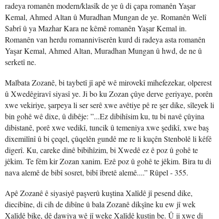
radeya romanên modern/klasîk de ye û di çapa romanên Yaşar
Kemal, Ahmed Altan û Muradhan Mungan de ye. Romanên Welî
Sabrî û ya Mazhar Kara ne kêmê romanên Yaşar Kemal in.
Romanên van herdu romannivîserên kurd di radeya asta romanên
Yaşar Kemal, Ahmed Altan, Muradhan Mungan û hwd, de ne û
serketî ne.
Malbata Zozanê, bi taybetî jî apê wê mirovekî mihefezekar, olperest
û Xwedêgiravî siyasî ye. Ji bo ku Zozan çûye derve geriyaye, porên
xwe vekiriye, şarpeya li ser serê xwe avêtiye pê re şer dike, sîleyek li
bin gohê wê dixe, û dibêje: ”...Ez dibihîsim ku, tu bi navê çûyina
dibistanê, porê xwe vedikî, tuncik û temeniya xwe şedikî, xwe baş
dixemilînî û bi çeqel, çûqelên gundê me re li kuçên Stenbolê li kêfê
digerî. Ku, careke dinê bibihîzim, bi Xwedê ez ê poz û gohê te
jêkim. Te fêm kir Zozan xanim. Ezê poz û gohê te jêkim. Bira tu di
nava alemê de bibî sosret, bibî îbretê alemê....” Rûpel - 355.
Apê Zozanê ê siyasiyê paşverû kuştina Xalîdê jî pesend dike,
diecibîne, di cih de dibîne û bala Zozanê dikşîne ku ew jî wek
Xalîdê bike, dê dawiya wê jî weke Xalîdê kuştin be. Û ji xwe di