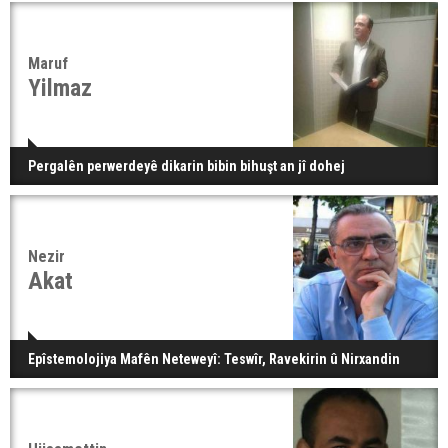
Maruf
Yilmaz
Pergalên perwerdeyê dikarin bibin bihuşt an jî dohej
Nezir
Akat
Epîstemolojiya Mafên Neteweyî: Teswîr, Ravekirin û Nirxandin