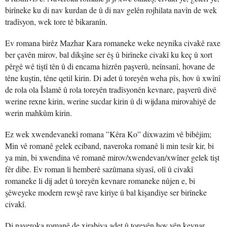
birîneke ku di nav kurdan de û di nav gelên rojhilata navîn de wek
tradîsyon, wek tore tê bikaranîn.
Ev romana birêz Mazhar Kara romaneke weke neynika civakê raxe
ber çavên mirov, bal dikşîne ser êş û birîneke civakî ku keç û xort
pêrgê wê tiştî tên û di encama hizrên paşverû, neînsanî, hovane de
têne kuştin, têne qetil kirin. Di adet û toreyên weha pîs, hov û xwînî
de rola ola Îslamê û rola toreyên tradîsyonên kevnare, paşverû divê
werine rexne kirin, werine sucdar kirin û di wijdana mirovahiyê de
werin mahkûm kirin.
Ez wek xwendevanekî romana ”Kêra Ko” dixwazim vê bibêjim;
Min vê romanê gelek eciband, naveroka romanê li min tesîr kir, bi
ya min, bi xwendina vê romanê mirov/xwendevan/xwîner gelek tişt
fêr dibe. Ev roman li hemberê sazûmana siyasî, olî û civakî
romaneke li dij adet û toreyên kevnare romaneke nûjen e, bi
şêweyeke modern rewşê rave kiriye û bal kişandiye ser birîneke
civakî.
Di naveroka romanê de xirabiya adet û toreyên hov yên kevnar,