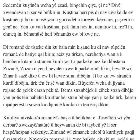
Sedemên kuştinên weha yê esasî, bingehîn çiye, çi ne? Divê
xwendevan li ser vê bifikir in. Kuştina herî pîs di nav civakê de ev
kuştinên ji bo namûsê yên li gorî adet û toreyên kevnare, paşverû û
genî ne. Yên ku van kuştinan pêk tînin hov in, nemirov in, rezîl in,
ehmeq in, bênamûsê herî bênamûs ew bi xwe ne.
Di romanê de tişteke din ku bala min kişand ku di nav rûpelên
romanê de hatiye qal kirin; aciziya tirkan, nerehetiya wan a li
hemberê kilam û stranên kurdî ye. Li parkeke nêzîkê dibîstana
Zozanê, Zozan û çend hevalên xwe li parkê rûnî dikin, hevalê wî
Zinar li sazê dixe û ew bi hevre stran dibêjin. Ji bo ku ew stranên
kurdî dibêjin, tirk tên êrişê wan dikin. Bûyerên weha di jiyana
rojane de gelek caran pêk tê. Dema stranbêjek li cihek stran dibêje
yan polîs tên nahêlin ku stranbêj stran bibêje yan jî xelkê tirk, kesên
nîjadperest û şoven ku dijminê kurdan in tên êriş dikin.
Kurdiya nivîskar/romannivîs baş e û herikbar e. Taswîrên wî yên
derbarê xwezayê/natûrê û heywanan de bi taybetî yê li ser
hespê/hespan serketiye. Zimanê wî zimanek edebî û kurdiyek paqij
û rastnivîs e. Naveroka romanê jî ji xwe balkêş, civaki ye, gelêri ye,