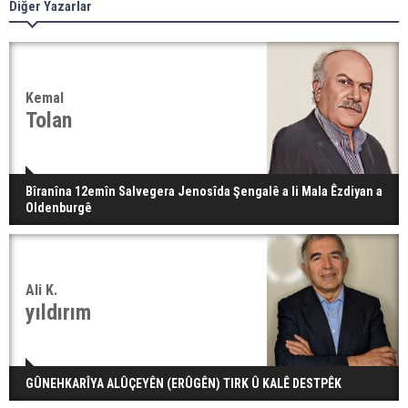
Diğer Yazarlar
Kemal
Tolan
Bîranîna 12emîn Salvegera Jenosîda Şengalê a li Mala Êzdiyan a
Oldenburgê
Ali K.
yıldırım
GÛNEHKARÎYA ALÛÇEYÊN (ERÛGÊN) TIRK Û KALÊ DESTPÊK