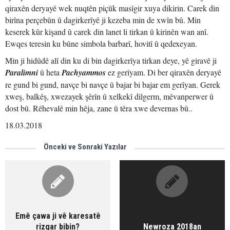
qiraxên deryayê wek nuqtên piçûk masîgir xuya dikirin. Carek din
birîna perçebûn û dagirkerîyê ji kezeba min de xwîn bû. Min
keserek kûr kişand û carek din lanet li tirkan û kirinên wan anî.
Ewqes teresin ku bûne simbola barbarî, hovitî û qedexeyan.
Min ji hidûdê alî din ku di bin dagirkerîya tirkan deye, yê giravê ji
Paralimni
û heta
Pachyammos
ez gerîyam. Di ber qiraxên deryayê
re gund bi gund, navçe bi navçe û bajar bi bajar em gerîyan. Gerek
xweş, balkêş, xwezayek şêrîn û xelkekî dilgerm, mêvanperwer û
dost bû. Rêhevalê min hêja, zane û têra xwe devernas bû..
18.03.2018
Önceki ve Sonraki Yazılar
Emê çawa ji vê karesatê
rizgar bibin?
Newroza 2018an