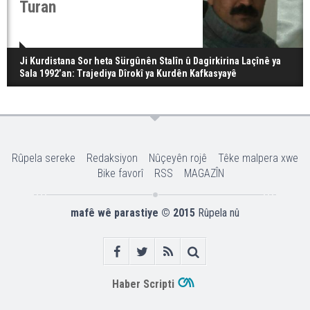
Turan
Ji Kurdistana Sor heta Sürgûnên Stalîn û Dagirkirina Laçînê ya
Sala 1992’an: Trajediya Dîrokî ya Kurdên Kafkasyayê
Rûpela sereke
Redaksiyon
Nûçeyên rojê
Têke malpera xwe
Bike favorî
RSS
MAGAZÎN
mafê wê parastiye © 2015
Rûpela nû
Haber Scripti