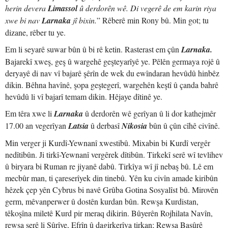
herin devera
Limassol
û derdorên wê. Di vegerê de em karin riya
xwe bi nav
Larnaka
jî bixin.
” Rêberê min Rony bû. Min got; tu
dizane, rêber tu ye.
Em li seyarê suwar bûn û bi rê ketin. Rasterast em çûn
Larnaka.
Bajarekî xweş, geş û wargehê geşteyarîyê ye. Pêlên germaya rojê û
deryayê di nav vî bajarê şêrîn de wek du ewîndaran hevûdû hinbêz
dikin. Bêhna havînê, şopa geştegerî, wargehên keştî û çanda bahrê
hevûdû li vî bajarî temam dikin. Hêjaye dîtinê ye.
Em têra xwe li
Larnaka
û derdorên wê gerîyan û li dor kathejmêr
17.00 an vegerîyan
Latsia
û derbasî
Nikosia
bûn û çûn cîhê civînê.
Min verger ji Kurdî-Yewnanî xwestibû. Mixabin bi Kurdî vergêr
nedîtibûn. Ji tirkî-Yewnanî vergêrek dîtibûn. Tirkekî serê wî tevlihev
û biryara bi Ruman re jiyanê dabû. Tirkîya wî jî nebaş bû. Lê em
mecbûr man, ti çareserîyek din tinebû. Yên ku civîn amade kiribûn
hêzek çep yên Cybrus bi navê Grûba Gotina Sosyalîst bû. Mirovên
germ, mêvanperwer û dostên kurdan bûn. Rewşa Kurdistan,
têkoşîna miletê Kurd pir meraq dikirin. Bûyerên Rojhilata Navîn,
rewşa şerê li Sûrîye, Efrîn û dagirkerîya tirkan; Rewşa Başûrê