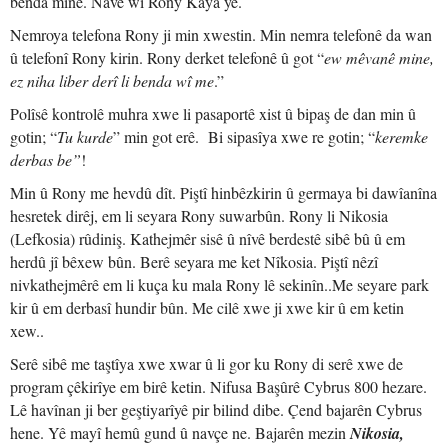
benda mine. Navê wî Rony Kaya ye.
Nemroya telefona Rony ji min xwestin. Min nemra telefonê da wan
û telefonî Rony kirin. Rony derket telefonê û got “
ew mêvanê mine,
ez niha liber derî li benda wî me
.”
Polîsê kontrolê muhra xwe li pasaportê xist û bipaş de dan min û
gotin; “
Tu kurde
” min got erê. Bi sipasîya xwe re gotin; “
keremke
derbas be”
!
Min û Rony me hevdû dît. Piştî hinbêzkirin û germaya bi dawîanîna
hesretek dirêj, em li seyara Rony suwarbûn. Rony li Nikosia
(Lefkosia) rûdiniş. Kathejmêr sisê û nîvê berdestê sibê bû û em
herdû jî bêxew bûn. Berê seyara me ket Nîkosia. Piştî nêzî
nivkathejmêrê em li kuça ku mala Rony lê sekinîn..Me seyare park
kir û em derbasî hundir bûn. Me cilê xwe ji xwe kir û em ketin
xew..
Serê sibê me taştîya xwe xwar û li gor ku Rony di serê xwe de
program çêkirîye em birê ketin. Nifusa Başûrê Cybrus 800 hezare.
Lê havînan ji ber geştiyarîyê pir bilind dibe. Çend bajarên Cybrus
hene. Yê mayî hemû gund û navçe ne. Bajarên mezin
Nikosia,