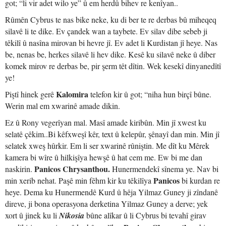
got; “li vir adet wilo ye” û em herdû bihev re kenîyan..
Rûmên Cybrus te nas bike neke, ku di ber te re derbas bû miheqeq
silavê li te dike. Ev çandek wan a taybete. Ev silav dibe sebeb ji
têkilî û nasîna mirovan bi hevre jî. Ev adet li Kurdistan jî heye. Nas
be, nenas be, herkes silavê li hev dike. Kesê ku silavê neke û diber
komek mirov re derbas be, pir şerm têt dîtin. Wek kesekî dinyanedîtî
ye!
Kalomira
Piştî hinek gerê
telefon kir û got; “niha hun birçî bûne.
Werin mal em xwarinê amade dikin.
Ez û Rony vegerîyan mal. Masî amade kiribûn. Min jî xwest ku
selatê çêkim..Bi kêfxweşî kêr, text û kelepûr, şênayî dan min. Min jî
selatek xweş hûrkir. Em li ser xwarinê rûniştin. Me dît ku Mêrek
kamera bi wîre û hilkişîya hewşê û hat cem me. Ew bi me dan
Panicos Chrysanthou.
naskirin.
Hunermendekî sînema ye. Nav bi
Panicos
min xerib nehat. Paşê min fêhm kir ku têkilîya
bi kurdan re
heye. Dema ku Hunermendê Kurd û hêja Yilmaz Guney ji zîndanê
direve, ji bona operasyona derketina Yilmaz Guney a derve; yek
xort û jinek ku li
Nikosia
bûne alîkar û li Cybrus bi tevahî girav