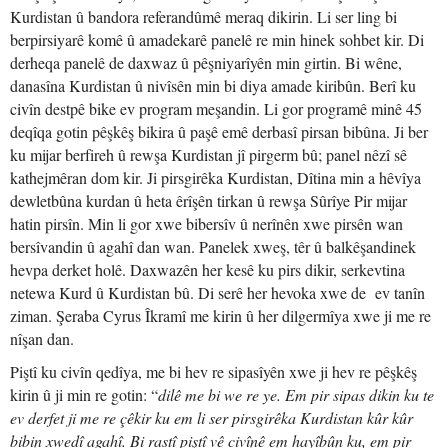
Kurdistan û bandora referandûmê meraq dikirin. Li ser ling bi
berpirsiyarê komê û amadekarê panelê re min hinek sohbet kir. Di
derheqa panelê de daxwaz û pêşniyarîyên min girtin. Bi wêne,
danasîna Kurdistan û nivîsên min bi diya amade kiribûn. Berî ku
civîn destpê bike ev program meşandin. Li gor programê minê 45
deqîqa gotin pêşkêş bikira û paşê emê derbasî pirsan bibûna. Ji ber
ku mijar berfireh û rewşa Kurdistan jî pirgerm bû; panel nêzî sê
kathejmêran dom kir. Ji pirsgirêka Kurdistan, Dîtina min a hêvîya
dewletbûna kurdan û heta êrîşên tirkan û rewşa Sûrîye Pir mijar
hatin pirsîn. Min li gor xwe bibersîv û nerînên xwe pirsên wan
bersîvandin û agahî dan wan. Panelek xweş, têr û balkêşandinek
hevpa derket holê. Daxwazên her kesê ku pirs dikir, serkevtina
netewa Kurd û Kurdistan bû. Di serê her hevoka xwe de ev tanîn
ziman. Şeraba Cyrus Îkramî me kirin û her dilgermîya xwe ji me re
nîşan dan.
Piştî ku civîn qedîya, me bi hev re sipasîyên xwe ji hev re pêşkêş
kirin û ji min re gotin: “
dilê me bi we re ye. Em pir sipas dikin ku te
ev derfet ji me re çêkir ku em li ser pirsgirêka Kurdistan kûr kûr
bibin xwedî agahî. Bi rastî piştî vê civînê em hayîbûn ku, em pir