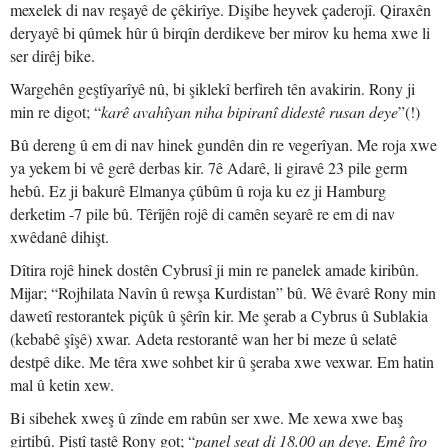
mexelek di nav reşayê de çêkirîye. Dişibe heyvek çaderojî. Qiraxên
deryayê bi qûmek hûr û birqîn derdikeve ber mirov ku hema xwe li
ser dirêj bike.
Wargehên geştîyarîyê nû, bi şiklekî berfireh tên avakirin. Rony ji
min re digot; “
karê avahîyan niha bipiranî didestê rusan deye
”(!)
Bû dereng û em di nav hinek gundên din re vegerîyan. Me roja xwe
ya yekem bi vê gerê derbas kir. 7ê Adarê, li giravê 23 pile germ
hebû. Ez ji bakurê Elmanya çûbûm û roja ku ez ji Hamburg
derketim -7 pile bû. Têrîjên rojê di camên seyarê re em di nav
xwêdanê dihişt.
Dîtira rojê hinek dostên Cybrusî ji min re panelek amade kiribûn.
Mijar; “Rojhilata Navîn û rewşa Kurdistan” bû. Wê êvarê Rony min
dawetî restorantek piçûk û şêrîn kir. Me şerab a Cybrus û Sublakia
(kebabê şîşê) xwar. Adeta restorantê wan her bi meze û selatê
destpê dike. Me têra xwe sohbet kir û şeraba xwe vexwar. Em hatin
mal û ketin xew.
Bi sibehek xweş û zînde em rabûn ser xwe. Me xewa xwe baş
girtibû. Piştî taştê Rony got; “
panel seat di 18.00 an deye. Emê îro