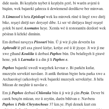
dide nasîn. Bi keştîyên taybet û keştîyên gerê, bi warên avjenî û
biqûm, wek bajarekî şahreza û dewlemend derdikeve ber mirovan.
Ji
Lîmassol
û heta
Episkopî
wek ku mirovek rûnê û lingê xwe dirêj
bike, reşayî dirêjî nav deryayê dibe. Li ser vê dirêjaya lingê reşayê
golek bi navê
Asomatos
heye. Xemla wê û restorantên derdorê wek
pêsîran li kêlekê dimînin.
Em derbasî navçeya
Pissourî
bûn. Û ji wir jî çûn deverên ku
Aphrodît
lê pêl axa giravê kirîye, ketîye avê û lê jiyaye. Ji wir jî me
xwe gîhand
Kouklia
û derbasî
Paphos
bûn. Du belafirgeh li giravê
hene, yek li
Larnaka
û a din jî li
Paphos e.
Paphos
bajarekî xwedî wargehek kevnar e. Bi parkên kufar,
muzeyên servekirî navdare. Ji antîk thetiran bigire heta parka xwe a
Archaeologî (arkeologî) wek bajarekî muzeyek servekirîye. Ji hêla
Mûzan de meşhûr û navdar e.
Em ji
Paphos
derbasî
Chloraka
bûn û ji wir jî çûn
Peyia
. Dever bi
carek bexçên mûzan, rez û zeytûn, darên bihîvan e. Navbera
Paphos
û
Polis Chrystochous
37 km.ye. Piştî demek kurt em