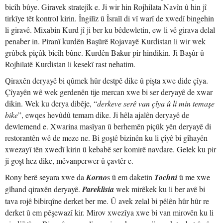
bicîh bûye. Giravek stratejîk e. Ji wir hin Rojhilata Navîn û hin jî
tirkîye têt kontrol kirin. Îngilîz û Îsraîl di vî warî de xwedî bingehin
li giravê. Mixabin Kurd jî ji ber ku bêdewletin, ew li vê girava delal
penaber in. Piranî kurdên Başûrê Rojavayê Kurdistan li wir wek
grûbek piçûk bicîh bûne. Kurdên Bakur pir hindikin. Ji Başûr û
Rojhilatê Kurdistan li kesekî rast nehatim.
Qiraxên deryayê bi qûmek hûr destpê dike û pişta xwe dide çîya.
Çîyayên wê wek gerdenên tije mercan xwe bi ser deryayê de xwar
dikin. Wek ku derya dibêje, “
derkeve serê van çîya û li min temaşe
bike
”, ewqes hevûdû temam dike. Ji hêla ajalên deryayê de
dewlemend e. Xwarina masîyan û berhemên piçûk yên deryayê di
restorantên wê de meze ne. Bi goştê bizinên ku li çîyê bi gîhayên
xwezayî tên xwedî kirin û kebabê ser komirê navdare. Gelek ku pir
ji goşt hez dike, mêvanperwer û çavtêr e.
Rony berê seyara xwe da
Korno
s û em daketin
Tochni
û me xwe
gîhand qiraxên deryayê.
Pareklisia
wek mirêkek ku li ber avê bi
tava rojê bibirqîne derket ber me. Û avek zelal bi pêlên hûr hûr re
derket û em pêşewazî kir. Mirov xwezîya xwe bi van mirovên ku li