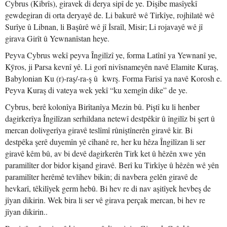
Cybrus (Kibrîs), giravek di derya sipî de ye. Dişibe masîyekî
gewdegiran di orta deryayê de. Li bakurê wê Tirkîye, rojhilatê wê
Surîye û Libnan, li Başûrê wê jî İsraîl, Misir; Li rojavayê wê jî
girava Girît û Yewnanîstan heye.
Peyva Cybrus wekî peyva Îngilîzî ye, forma Latînî ya Yewnanî ye,
Kȳros, ji Parsa kevnî yê. Li gorî nivîsnameyên navê Elamite Kuraş,
Babylonian Ku (r)-raş/-ra-ş û kwrş. Forma Farisî ya navê Korosh e.
Peyva Kuraş di vateya wek yekî “ku xemgîn dike” de ye.
Cybrus, berê kolonîya Birîtanîya Mezin bû. Piştî ku li henber
dagirkerîya Îngilîzan serhildana netewî destpêkir û îngilîz bi şert û
mercan dolivgerîya giravê teslîmî rûniştînerên giravê kir. Bi
destpêka şerê duyemîn yê cîhanê re, her ku hêza Îngilîzan li ser
giravê kêm bû, av bi devê dagirkerên Tirk ket û hêzên xwe yên
paramilîter dor bidor kişand giravê. Berî ku Tirkîye û hêzên wê yên
paramilîter herêmê tevlihev bikin; di navbera gelên giravê de
hevkarî, têkilîyek germ hebû. Bi hev re di nav aşitîyek hevbeş de
jîyan dikirin. Wek bira li ser vê girava perçak mercan, bi hev re
jîyan dikirin..