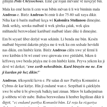
gihîştin
Polis Chrysochous.
Emê çar rojan mêvanê vê navçeyê bin.
Mala ku emê herin li cem wan bibin mêvan û li wir bimînin mala
Andreas
Andreas
e. Birêz
bi emir li dor 75-80 salî xuya dikir.
Kalomîra Stulianou
Niha kar û barên malbatê keça wî
dimeşîne.
Jinik serkêş, seroka malbatê û wek şêreka çalak, wek qîza
milîtanekî berxwedanê karûbarê malbatê îdare dike û dimeşîne.
Em bi seyarê liber derîyê wan sekinîn. Li benda me bûn. Kesên
malbatê bigermî daketin pêşîya me û wek ku em sedsale hevûdû
Andreas
nas dikin, em hinbêz kirin. Birêz
cilên xwe yê fermî li
xwe kiribûn û bi wî emrê xwe qirewata xwe girêdabû, biken û
kêfxweş xwe berda pêşîya me û em hinbêz kirin. Peyva yekem ku ji
devê wî derket; “
xwe xerîb nehesibînin. Kurd birayên me ne. Em
ji kurdan pir hez dikin!
”
Andreas
, têkoşerekî kevn e. Pir salan di nav Partîya Komunîst a
Cybrus de kar kirîye. Hîn jî endamê wan e. Serpêhatî û çalekîyên
xwe bi sebir û bi şêweyek balkêş tanî ziman. Mirov bi kathejmêran
ji sohbeta wî têr nabe. Bahsa berxwedana li henber İngilîzan dikir û
digot;
“ez endamê partîya Komunîst bûm. Lê roja ku rizgariya