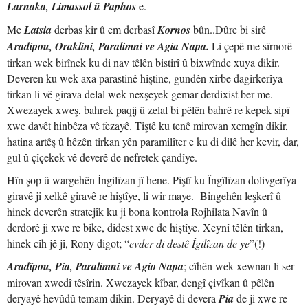
Larnaka, Limassol û Paphos
e.
Me
Latsia
derbas kir û em derbasî
Kornos
bûn..Dûre bi sirê
Aradipou, Oraklini, Paralimni ve Agia Napa.
Li çepê me sîrnorê
tirkan wek birînek ku di nav têlên bistirî û bixwînde xuya dikir.
Deveren ku wek axa parastinê hiştine, gundên xirbe dagirkerîya
tirkan li vê girava delal wek nexşeyek gemar derdixist ber me.
Xwezayek xweş, bahrek paqij û zelal bi pêlên bahrê re kepek sipî
xwe davêt hinbêza vê fezayê. Tiştê ku tenê mirovan xemgîn dikir,
hatina artêş û hêzên tirkan yên paramilîter e ku di dilê her kevir, dar,
gul û çîçekek vê deverê de nefretek çandîye.
Hîn şop û wargehên İngilîzan jî hene. Piştî ku Îngîlîzan dolivgerîya
giravê ji xelkê giravê re hiştîye, li wir maye. Bingehên leşkerî û
hinek deverên stratejîk ku ji bona kontrola Rojhilata Navîn û
derdorê ji xwe re bike, didest xwe de hiştîye. Xeynî têlên tirkan,
hinek cîh jê jî, Rony digot; “
evder di destê Îgilîzan de ye
”(!)
Aradîpou, Pia, Paralimni ve Agio Napa
; cîhên wek xewnan li ser
mirovan xwedî têsîrin. Xwezayek kîbar, dengî çivîkan û pêlên
deryayê hevûdû temam dikin. Deryayê di devera
Pia
de ji xwe re