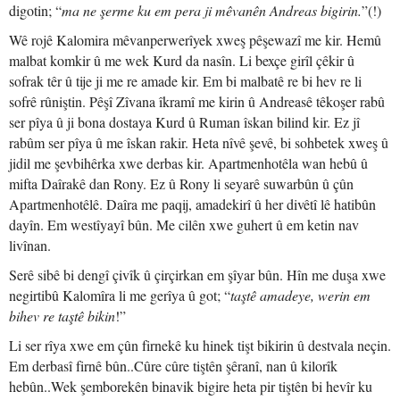
digotin; “
ma ne şerme ku em pera ji mêvanên Andreas bigirin.
”(!)
Wê rojê Kalomira mêvanperwerîyek xweş pêşewazî me kir. Hemû
malbat komkir û me wek Kurd da nasîn. Li bexçe girîl çêkir û
sofrak têr û tije ji me re amade kir. Em bi malbatê re bi hev re li
sofrê rûniştin. Pêşî Zîvana îkramî me kirin û Andreasê têkoşer rabû
ser pîya û ji bona dostaya Kurd û Ruman îskan bilind kir. Ez jî
rabûm ser pîya û me îskan rakir. Heta nîvê şevê, bi sohbetek xweş û
jidil me şevbihêrka xwe derbas kir. Apartmenhotêla wan hebû û
mifta Daîrakê dan Rony. Ez û Rony li seyarê suwarbûn û çûn
Apartmenhotêlê. Daîra me paqij, amadekirî û her divêtî lê hatibûn
dayîn. Em westîyayî bûn. Me cilên xwe guhert û em ketin nav
livînan.
Serê sibê bi dengî çivîk û çirçirkan em şîyar bûn. Hîn me duşa xwe
negirtibû Kalomîra li me gerîya û got; “
taştê amadeye, werin em
bihev re taştê bikin
!”
Li ser rîya xwe em çûn firnekê ku hinek tişt bikirin û destvala neçin.
Em derbasî firnê bûn..Cûre cûre tiştên şêranî, nan û kilorîk
hebûn..Wek şemborekên binavik bigire heta pir tiştên bi hevîr ku