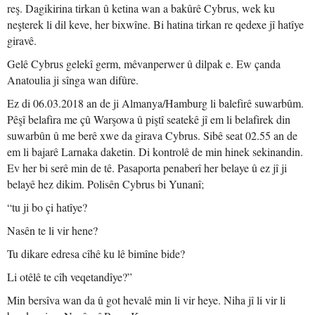
reş. Dagikirina tirkan û ketina wan a bakûrê Cybrus, wek ku
neşterek li dil keve, her bixwîne. Bi hatina tirkan re qedexe jî hatîye
giravê.
Gelê Cybrus gelekî germ, mêvanperwer û dilpak e. Ew çanda
Anatoulia ji sînga wan difûre.
Ez di 06.03.2018 an de ji Almanya/Hamburg li balefirê suwarbûm.
Pêşî belafira me çû Warşowa û piştî seatekê jî em li belafirek din
suwarbûn û me berê xwe da girava Cybrus. Sibê seat 02.55 an de
em li bajarê Larnaka daketin. Di kontrolê de min hinek sekinandin.
Ev her bi serê min de tê. Pasaporta penaberî her belaye û ez jî ji
belayê hez dikim. Polisên Cybrus bi Yunanî;
“tu ji bo çi hatîye?
Nasên te li vir hene?
Tu dikare edresa cîhê ku lê bimîne bide?
Li otêlê te cîh veqetandîye?”
Min bersîva wan da û got hevalê min li vir heye. Niha jî li vir li