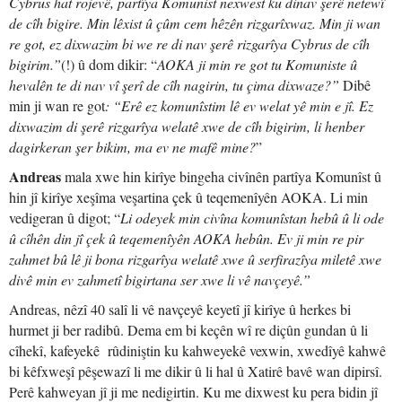
Cybrus hat rojevê, partîya Komunist nexwest ku dinav şerê netewî
de cîh bigire. Min lêxist û çûm cem hêzên rizgarîxwaz. Min ji wan
re got, ez dixwazim bi we re di nav şerê rizgarîya Cybrus de cîh
bigirim.”
(!) û dom dikir: “
AOKA ji min re got tu Komuniste û
hevalên te di nav vî şerî de cîh nagirin, tu çima dixwaze?”
Dibê
min ji wan re got
: “Erê ez komunîstim lê ev welat yê min e jî. Ez
dixwazim di şerê rizgarîya welatê xwe de cîh bigirim, li henber
dagirkeran şer bikim, ma ev ne mafê mine?
”
Andreas
mala xwe hin kirîye bingeha civînên partîya Komunîst û
hin jî kirîye xeşîma veşartina çek û teqemenîyên AOKA. Li min
vedigeran û digot; “
Li odeyek min civîna komunîstan hebû û li ode
û cîhên din jî çek û teqemenîyên AOKA hebûn. Ev ji min re pir
zahmet bû lê ji bona rizgarîya welatê xwe û serfirazîya miletê xwe
divê min ev zahmetî bigirtana ser xwe li vê navçeyê.”
Andreas, nêzî 40 salî li vê navçeyê keyetî jî kirîye û herkes bi
hurmet ji ber radibû. Dema em bi keçên wî re diçûn gundan û li
cîhekî, kafeyekê rûdiniştin ku kahweyekê vexwin, xwedîyê kahwê
bi kêfxweşî pêşewazî li me dikir û li hal û Xatirê bavê wan dipirsî.
Perê kahweyan jî ji me nedigirtin. Ku me dixwest ku pera bidin jî