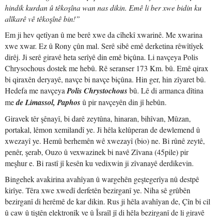
hindik kurdan û têkoşîna wan nas dikin. Emê li ber xwe bidin ku
alîkarê vê têkoşînê bin!”
Em ji hev qetîyan û me berê xwe da cîhekî xwarinê. Me xwarina
xwe xwar. Ez û Rony çûn mal. Serê sibê emê derketina rêwîtîyek
dirêj. Ji serê giravê heta serîyê din emê biçûna. Li navçeya Polis
Chrysochous dostek me hebû. Rê seranser 173 Km. bû. Emê qirax
bi qiraxên deryayê, navçe bi navçe biçûna. Hin ger, hin zîyaret bû.
Hedefa me navçeya
Polis Chrystochous
bû. Lê di armanca dîtina
me
de Limassol, Paphos
û pir navçeyên din jî hebûn.
Giravek têr şênayî, bi darê zeytûna, hinaran, bihîvan, Mûzan,
portakal, lêmon xemilandî ye. Ji hêla kelûperan de dewlemend û
xwezayî ye. Hemû berhemên wê xwezayî (bio) ne. Bi rûnê zeytê,
penêr, şerab, Ouzo û vexwazinek bi navê Zîvana (45pile) pir
meşhur e. Bi rastî jî kesên ku vedixwin ji zîvanayê derdikevin.
Bingehek avakirina avahîyan û wargehên geştegerîya nû destpê
kirîye. Têra xwe xwedî derfetên bezirganî ye. Niha sê grûbên
bezirganî di herêmê de kar dikin. Rus ji hêla avahîyan de, Çîn bi cil
û caw û tiştên elektronîk ve û Îsraîl jî di hêla bezirganî de li giravê