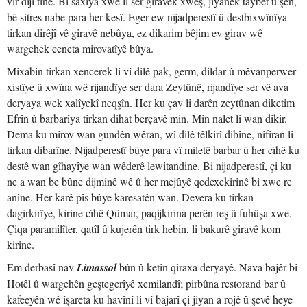
vir dijî tîne. Bi saxîya xwe li ser giravek xweş, jiyanek taybet û şên,
bê sitres nabe para her kesî. Eger ew nîjadperestî û destbixwînîya
tirkan dirêjî vê giravê nebûya, ez dikarim bêjim ev girav wê
wargehek ceneta mirovatîyê bûya.
Mixabin tirkan xencerek li vî dilê pak, germ, dildar û mêvanperwer
xistîye û xwîna wê rijandîye ser dara Zeytûnê, rijandîye ser vê ava
deryaya wek xalîyekî neqşîn. Her ku çav li darên zeytûnan diketim
Efrîn û barbarîya tirkan dihat berçavê min. Min nalet li wan dikir.
Dema ku mirov wan gundên wêran, wî dilê têlkirî dibîne, nifiran li
tirkan dibarîne. Nijadperestî bûye para vî miletê barbar û her cîhê ku
destê wan gîhayîye wan wêderê lewitandine. Bi nijadperestî, çi ku
ne a wan be bûne dijminê wê û her mejûyê qedexekirinê bi xwe re
anîne. Her karê pîs bûye karesatên wan. Devera ku tirkan
dagirkirîye, kirine cîhê Qûmar, paqijkirina perên reş û fuhûşa xwe.
Çiqa paramilîter, qatîl û kujerên tirk hebin, li bakurê giravê kom
kirine.
Em derbasî nav
Limassol
bûn û ketin qiraxa deryayê. Nava bajêr bi
Hotêl û wargehên geştegerîyê xemilandî; pirbûna restorand bar û
kafeeyên wê îşareta ku havînî li vî bajarî çi jiyan a rojê û şevê heye