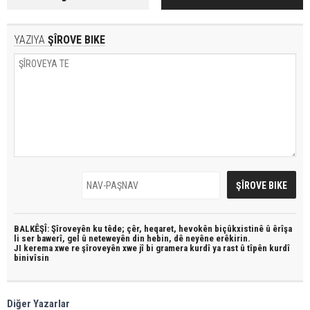
YAZIYA
ŞÎROVE BIKE
BALKÊŞÎ: Şîroveyên ku têde;
çêr, heqaret, hevokên biçûkxistinê û êrîşa
li ser bawerî, gel û neteweyên din hebin,
dê neyêne erêkirin.
JI kerema xwe re şîroveyên xwe jî bi
gramera kurdî
ya rast û
tîpên kurdî
binivîsin
Diğer Yazarlar