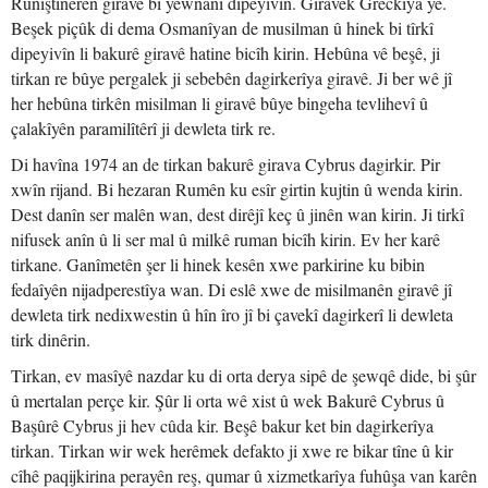
Runiştînerên giravê bi yewnanî dipeyivin. Giravek Grêckîya ye.
Beşek piçûk di dema Osmanîyan de musilman û hinek bi tîrkî
dipeyivîn li bakurê giravê hatine bicîh kirin. Hebûna vê beşê, ji
tirkan re bûye pergalek ji sebebên dagirkerîya giravê. Ji ber wê jî
her hebûna tirkên misilman li giravê bûye bingeha tevlihevî û
çalakîyên paramilîtêrî ji dewleta tirk re.
Di havîna 1974 an de tirkan bakurê girava Cybrus dagirkir. Pir
xwîn rijand. Bi hezaran Rumên ku esîr girtin kujtin û wenda kirin.
Dest danîn ser malên wan, dest dirêjî keç û jinên wan kirin. Ji tirkî
nifusek anîn û li ser mal û milkê ruman bicîh kirin. Ev her karê
tirkane. Ganîmetên şer li hinek kesên xwe parkirine ku bibin
fedaîyên nijadperestîya wan. Di eslê xwe de misilmanên giravê jî
dewleta tirk nedixwestin û hîn îro jî bi çavekî dagirkerî li dewleta
tirk dinêrin.
Tirkan, ev masîyê nazdar ku di orta derya sipê de şewqê dide, bi şûr
û mertalan perçe kir. Şûr li orta wê xist û wek Bakurê Cybrus û
Başûrê Cybrus ji hev cûda kir. Beşê bakur ket bin dagirkerîya
tirkan. Tirkan wir wek herêmek defakto ji xwe re bikar tîne û kir
cîhê paqijkirina perayên reş, qumar û xizmetkarîya fuhûşa van karên