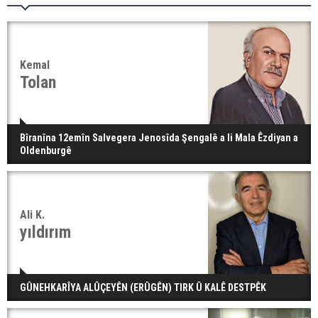
Kemal
Tolan
Bîranîna 12emîn Salvegera Jenosîda Şengalê a li Mala Êzdiyan a
Oldenburgê
Ali K.
yıldırım
GÛNEHKARÎYA ALÛÇEYÊN (ERÛGÊN) TIRK Û KALÊ DESTPÊK