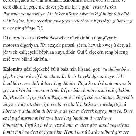
dêrê dikir. Li çepê me dever pêş me kir û got; “
evder Parka
Panisula ya netewî ye. Li vir kes nikare bikevirekî jî bilîze û ji cîhê
wî bileqîne. Em mecbûrin xwezaya welatê xwe biparêzin ji ber ku ji
me re pir girînge.”
(!)
Di deverên dervê
Parka Netewî
de rê çêkiribûn û geştîyar bi
motoran digerîyan. Xwezayek parastî, şêrîn, hewak xweş û derya li
jêr wek xalîçeyekî bêpîvan xuya dikir. Gul û çîçekên reng bi reng
serê xwe bilind kiribûn...
Kalomira
nêzî çîçekekê bû û bala min kişand, got; “
tu dibîne bê ev
çîçek bejna wê zeîf û nazdare. Lê li vir bayekî dijwar heye, lê bi
înad liber xwe dide û liser ling dimîne. Roja ku mêrê min mir, ez bi
şeş zarokên hûr re mam tenê. Bêçar bûm û min nizanî ezê çibikim.
Rojek ez bi vî çîyayî de hilkişîyam û li vê çîçekê rast hatim. Bayekî li
sînga wê dixist, ditewîya vî alî, wî alî, lê ji koka xwe nediqetîya û
liber xwe dida. Min di ber xwe de got ev dersek başe ji min re. Divê
ez jî piştî mirina mêrê xwe liser ling bimînim û warê xwe
biparêzim. Piştî ku ji vê xwezayê min ev ders girt, limal vegerîyam
û min ji nû ve dest bi jiyanê kir. Hemû kar û barê malbatê girt ser