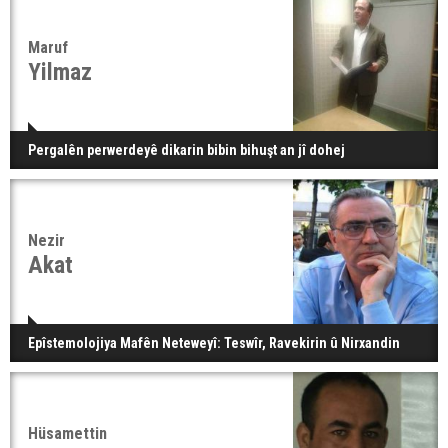
Maruf
Yilmaz
Pergalên perwerdeyê dikarin bibin bihuşt an jî dohej
Nezir
Akat
Epîstemolojiya Mafên Neteweyî: Teswîr, Ravekirin û Nirxandin
Hüsamettin