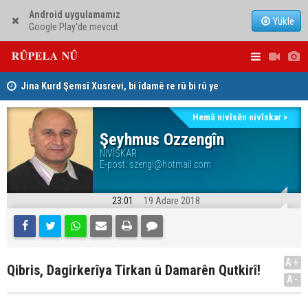
Android uygulamamız
Yükle
Google Play'de mevcut
hat
Jina Kurd Şemsî Xusrevi, bi îdamê re rû bi rû ye
PDK: Gotin
hewldana f
Hemû nivîsên nivîskar >
Şeyhmus Ozzengîn
NIVÎSKAR
E-post:
szengi@hotmail.com
23:01
19 Adare 2018
A+
Qibris, Dagirkerîya Tirkan û Damarên Qutkirî!
A-