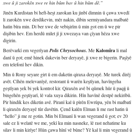
xwe û ji zarokên xwe re hin bûm bav û hin bûm dê.”
Jinên Kurdistan bi heft-heşt zarokan ku jinbî dimnin û çawa xwedî
li zarokên xwe derdikevin, mêr nakin, dibin sermiyandara malbatê
hatin bîra min. Di ber xwe de vebişirîm û min got em û we pir
dişibin hev. Em herdû milet jî ji xwezaya van çîyan hêza xwe
digirin.
Kalomîra
Berêvarkî em vegerîyan
Polis Chrysochous.
Me
li mal
danî û got; emê hinek dakevin ber deryayê, ji xwe re bigerin. Paşîyê
em telefonî hev dikin.
Min û Rony seyare girt û em daketin qiraxa deryayê. Me turek dirêj
avêt. Cîhên melevanîyê, restorant û warên keştîyan, havîngeha
geştîyan yek bi yek kontrol kir. Qiraxên avê bi qûmek hûr û paqij û
bingehên geştiyarî, lê vala xuya dikirin. Hîn havînê destpê nekiribû.
Pir hindik kes diketin avê. Piranî kal û pîrên Ewrûpa, yên bi malbatî
li qiraxên deryayê tûr davêtin. Çend kalên Elman li me rast hatin û
“hello” ji me re gotin. Min bi Elmanî li wan vegerand û got; ev 20
sale ez li welatê we me, yekî ku min nasneke, lê rast nehatime ku
silav li min kirîye! Hûn çawa hînî vê bûne? Yê kal li min vegerand û