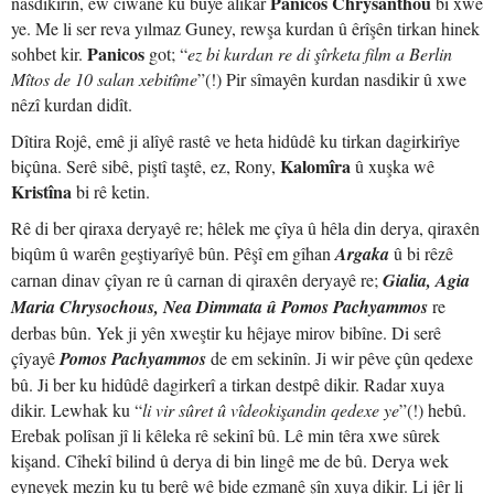
Panicos Chrysanthou
nasdikirin, ew ciwanê ku bûye alîkar
bi xwe
ye. Me li ser reva yılmaz Guney, rewşa kurdan û êrîşên tirkan hinek
Panicos
sohbet kir.
got; “
ez bi kurdan re di şîrketa film a Berlin
Mîtos de 10 salan xebitîme
”(!) Pir sîmayên kurdan nasdikir û xwe
nêzî kurdan didît.
Dîtira Rojê, emê ji alîyê rastê ve heta hidûdê ku tirkan dagirkirîye
Kalomîra
biçûna. Serê sibê, piştî taştê, ez, Rony,
û xuşka wê
Kristîna
bi rê ketin.
Rê di ber qiraxa deryayê re; hêlek me çîya û hêla din derya, qiraxên
biqûm û warên geştiyarîyê bûn. Pêşî em gîhan
Argaka
û bi rêzê
carnan dinav çîyan re û carnan di qiraxên deryayê re;
Gialia, Agia
Maria Chrysochous, Nea Dimmata û Pomos Pachyammos
re
derbas bûn. Yek ji yên xweştir ku hêjaye mirov bibîne. Di serê
çîyayê
Pomos Pachyammos
de em sekinîn. Ji wir pêve çûn qedexe
bû. Ji ber ku hidûdê dagirkerî a tirkan destpê dikir. Radar xuya
dikir. Lewhak ku “
li vir sûret û vîdeokişandin qedexe ye
”(!) hebû.
Erebak polîsan jî li kêleka rê sekinî bû. Lê min têra xwe sûrek
kişand. Cîhekî bilind û derya di bin lingê me de bû. Derya wek
eyneyek mezin ku tu berê wê bide ezmanê şîn xuya dikir. Li jêr li