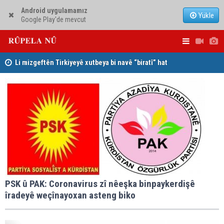
Android uygulamamız
Yükle
Google Play'de mevcut
Li mizgeftên Tirkiyeyê xutbeya bi navê “biratî” hat
xwendin
Serokerkan
Mihemed Hacî Mehmûd: Ji bo parastina Iraqê, çareserî
Dîcleyê hi
sîstema konfederalî ye
PSK û PAK: Coronavirus zî nêeşka binpaykerdişê
îradeyê weçînayoxan asteng biko