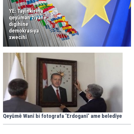
YE: Tayînkirina
qeyûman ziyanê
digihîne
demokrasiya
xwecihî
Qeyûmê Wanî bi fotografa ‘Erdoganî’ ame beledîye