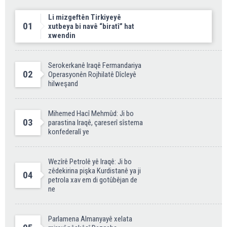
Li mizgeftên Tirkiyeyê
01
xutbeya bi navê “biratî” hat
xwendin
Serokerkanê Iraqê Fermandariya
02
Operasyonên Rojhilatê Dîcleyê
hilweşand
Mihemed Hacî Mehmûd: Ji bo
03
parastina Iraqê, çareserî sîstema
konfederalî ye
Wezîrê Petrolê yê Iraqê: Ji bo
zêdekirina pişka Kurdistanê ya ji
04
petrola xav em di gotûbêjan de
ne
Parlamena Almanyayê xelata