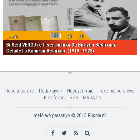
Bi Seîd VEROJ re li ser pirtûka Du Birayên Bedirxanî:
Celadet û Kamiran Bedirxan (1913 -1923)
Rûpela sereke
Redaksiyon
Nûçeyên rojê
Têke malpera xwe
Bike favorî
RSS
MAGAZÎN
mafê wê parastiye © 2015
Rûpela nû