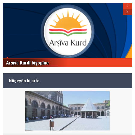
Arşîva Kurdî bişopîne
Nûçeyên bijarte