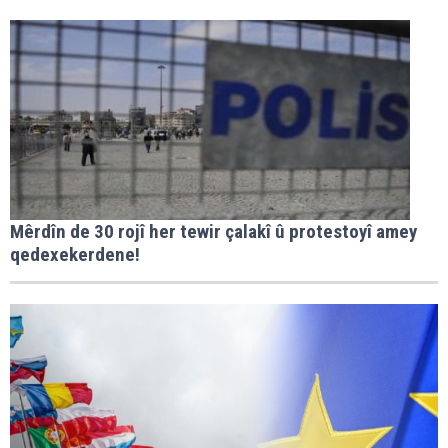
Mêrdîn de 30 rojî her tewir çalakî û protestoyî amey
qedexekerdene!