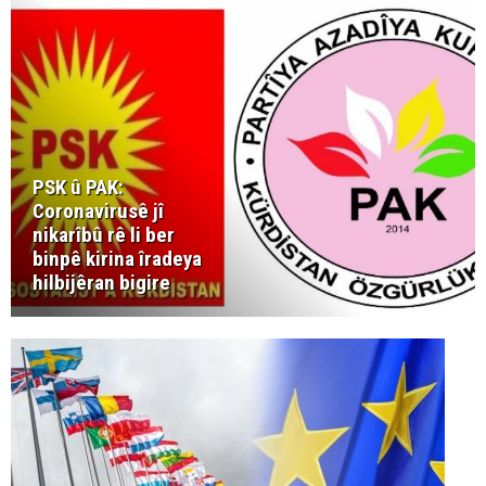
PSK û PAK:
Coronavirusê jî
nikarîbû rê li ber
binpê kirina îradeya
hilbijêran bigire