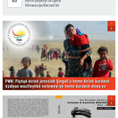
05
mirovî pêşkêşî Dezgeha
Xêrxwaziya Barzanî kir
PWK: Piştişê birînê jenosîdê Şingalî û heme birînê kurdanê
êzdîyan wazîfeyêkê neteweyî yê heme kurdanê dinya yo