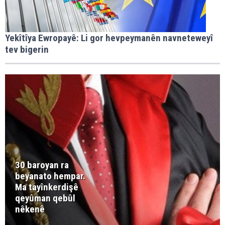
Yekîtîya Ewropayê: Li gor hevpeymanên navneteweyî
tev bigerin
30 baroyan ra
beyanato hempar.
Ma tayînkerdişê
qeyûman qebûl
nêkenê