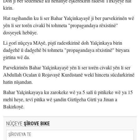
Doh ji ber sedemeke ku nehatiye eşkerekirin radestî Tirkiyeyê hat
kirin.
Hat ragihandin ku li ser Bahar Yalçinkayayê ji ber parvekirinên wê
yên li ser torên civakî bi tohmeta "propagandaya rêxistinê"
dosyeyek hebûye.
Li gorî nûçeya MAyê, piştî radestkirinê doh Yalçinkaya birin
dadgehê û dadgehê bi tohmeta "propagandaya rêxistinê" biryara
girtina wê da.
Parvekirinên Bahar Yalçinkayayê yên li ser torên civakî yên li ser
Abdullah Ocalan û Rojavayê Kurdistanê wekî hinceta sûcdarkirinê
hatin nîşandan.
Bahar Yalçinkayaya ku zarokeke wê ya 5 salî û pitikeke wê ya 15
mehî heye, tevî pitika wê şandin Girtîgeha Girtî ya Jinan a
Bakirkoyê.
NÛÇEYE
ŞÎROVE BIKE