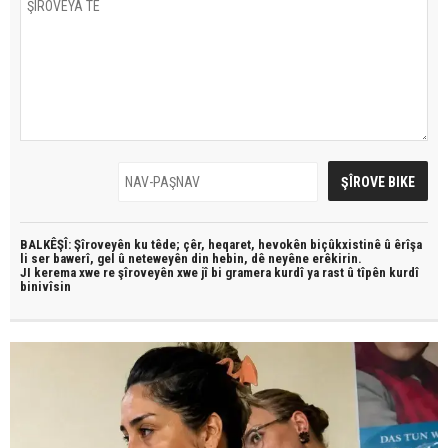
BALKÊŞÎ: Şîroveyên ku têde;
çêr, heqaret, hevokên biçûkxistinê û êrîşa
li ser bawerî, gel û neteweyên din hebin,
dê neyêne erêkirin.
JI kerema xwe re şîroveyên xwe jî bi
gramera kurdî
ya rast û
tîpên kurdî
binivîsin