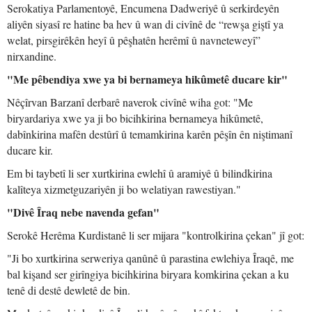
Serokatiya Parlamentoyê, Encumena Dadweriyê û serkirdeyên
aliyên siyasî re hatine ba hev û wan di civînê de “rewşa giştî ya
welat, pirsgirêkên heyî û pêşhatên herêmî û navneteweyî”
nirxandine.
"Me pêbendiya xwe ya bi bernameya hikûmetê ducare kir"
Nêçîrvan Barzanî derbarê naverok civînê wiha got: "Me
biryardariya xwe ya ji bo bicihkirina bernameya hikûmetê,
dabînkirina mafên destûrî û temamkirina karên pêşîn ên niştimanî
ducare kir.
Em bi taybetî li ser xurtkirina ewlehî û aramiyê û bilindkirina
kalîteya xizmetguzariyên ji bo welatiyan rawestiyan."
"Divê Îraq nebe navenda gefan"
Serokê Herêma Kurdistanê li ser mijara "kontrolkirina çekan" jî got:
"Ji bo xurtkirina serweriya qanûnê û parastina ewlehiya Îraqê, me
bal kişand ser girîngiya bicihkirina biryara komkirina çekan a ku
tenê di destê dewletê de bin.