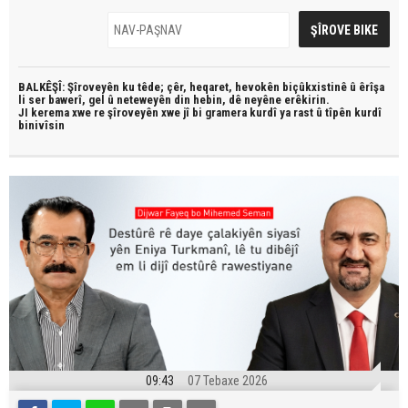
BALKÊŞÎ: Şîroveyên ku têde;
çêr, heqaret, hevokên biçûkxistinê û êrîşa
li ser bawerî, gel û neteweyên din hebin,
dê neyêne erêkirin.
JI kerema xwe re şîroveyên xwe jî bi
gramera kurdî
ya rast û
tîpên kurdî
binivîsin
09:43
07 Tebaxe 2026