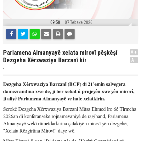
09:50
07 Tebaxe 2026
Parlamena Almanyayê xelata mirovî pêşkêşî
A+
Dezgeha Xêrxwaziya Barzanî kir
A-
.
Dezgeha Xêrxwaziya Barzanî (BCF) di 21’emîn salvegera
damezrandina xwe de, ji ber xebat û projeyên xwe yên mirovî,
ji aliyê Parlamena Almanyayê ve hate xelatkirin.
Serokê Dezgeha Xêrxwaziya Barzanî Mûsa Ehmed îro 6ê Tîrmeha
2026an di konferanseke rojnamevaniyê de ragihand, Parlamena
Almanyayê wekî rûmetdarkirina çalakiyên mirovî yên dezgehê,
"Xelata Rêzgirtina Mirovî" daye wê.
Mûsa Ehmed jî got: "Di dema pêş de, Wezîrê Geşepêdanê yê