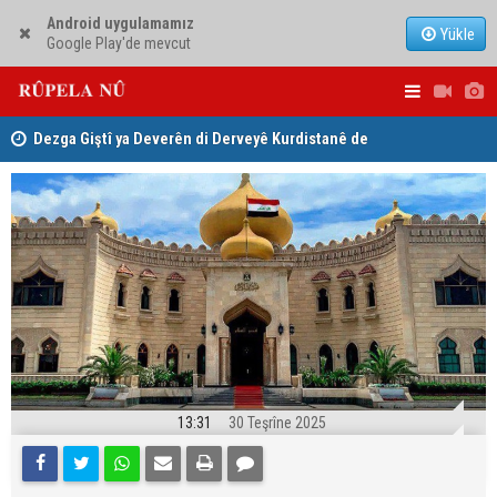
Android uygulamamız
Yükle
Google Play'de mevcut
ha
Dezga Giştî ya Deverên di Derveyê Kurdistanê de
Nêçîrvan Ba
gotinên parêzgere Kerkûkê Muhammed Saman red kir
13:31
30 Teşrîne 2025