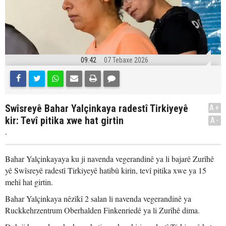
09:42
07 Tebaxe 2026
Swîsreyê Bahar Yalçinkaya radestî Tirkiyeyê
A+
kir: Tevî pitika xwe hat girtin
A-
.
Bahar Yalçinkayaya ku ji navenda vegerandinê ya li bajarê Zurîhê
yê Swîsreyê radestî Tirkiyeyê hatibû kirin, tevî pitika xwe ya 15
mehî hat girtin.
Bahar Yalçinkaya nêzîkî 2 salan li navenda vegerandinê ya
Ruckkehrzentrum Oberhalden Finkenriedê ya li Zurîhê dima.