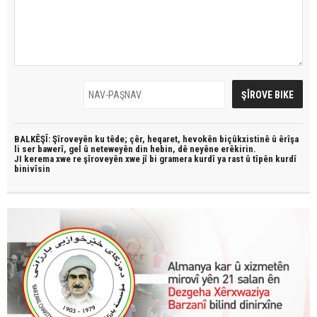
BALKÊŞÎ: Şîroveyên ku têde;
çêr, heqaret, hevokên biçûkxistinê û êrîşa
li ser bawerî, gel û neteweyên din hebin,
dê neyêne erêkirin.
JI kerema xwe re şîroveyên xwe jî bi
gramera kurdî
ya rast û
tîpên kurdî
binivîsin