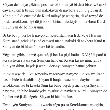
Şîeyan de hatiye çêkirin, posta serokkomariyê bi dest bixe, wê çaxê
çawa ku em li bendê bûn nakokiyên di navbera Sunî û Şîeyan de
kûr bibin û di encamê de Kurd mifayê jê wergirin, di vê rewşê de
posta serokkomariyê dê ji bo kûrkirina nakokiyên di navbera Kurd
û Suniyan de bê bikaranîn.
Bi taybetî ji ber ku li navçeyên Kurdistanî yên li derveyî Herêma
Kurdistanê gelek kêşe bê çareserî mane, nakokî di navbera Kurd û
Suniyan de bi hêsanî dikare bê teqandin.
Vêga em gihiştine wê qonaxê, ji ber ku piştî hatina DAIŞê li partî û
kesayetiyên siyasî yên Suniyan hat dan. Kesên ku îro nûneratiya
Suniyan dikin, beşek ji wan li derveyî Suniyan hatine çêkirin.
Di vê rewşê de jî ku Amerîka vegeriyaye navçeyê û dixwaze Îranê
paşde bide û desthilata Şîeyan li Îraqê lawaz bike, dayîna posta
serokkomariyê bi kesekî Sunî ku bûbe beşek ji ajendaya Şîeyan li
navçeyê, dê bibe bombeyeke eyarkirî di navbera Kurd û Suniyan de
û ji ber wê jî dê pêgeha Şîeyan bi hêz bimîne.
Ew aliyên Suniyan ku dixwazin vêga posta Serokkomar wergirin,