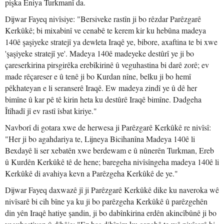
pişka Eniya Turkmanî da.
Dijwar Fayeq nivîsiye: "Bersiveke rastîn ji bo rêzdar Parêzgarê
Kerkûkê; bi mixabinî ve cenabê te kerem kir ku hebûna madeya
140ê şaşiyeke stratejî ya dewleta Iraqê ye, bibore, axaftina te bi xwe
'şaşiyeke stratejî ye'. Madeya 140ê madeyeke destûrî ye ji bo
çareserkirina pirsgirêka erebîkirinê û veguhastina bi darê zorê; ev
made rêçareser e û tenê ji bo Kurdan nîne, belku ji bo hemî
pêkhateyan e li seranserê Iraqê. Ew madeya zindî ye û dê her
bimîne û kar pê tê kirin heta ku destûrê Iraqê bimîne. Dadgeha
Îtîhadî jî ev rastî îsbat kiriye."
Navborî di gotara xwe de herwesa ji Parêzgarê Kerkûkê re nivîsî:
"Her ji bo agahdariya te, Lijneya Bicihanîna Madeya 140ê li
Bexdayê li ser xebatên xwe berdewam e û nûnerên Turkman, Ereb
û Kurdên Kerkûkê tê de hene; baregeha nivîsîngeha madeya 140ê li
Kerkûkê di avahiya kevn a Parêzgeha Kerkûkê de ye."
Dijwar Fayeq daxwazê jî ji Parêzgarê Kerkûkê dike ku naveroka wê
nivîsarê bi cih bîne ya ku ji bo parêzgeha Kerkûkê û parêzgehên
din yên Iraqê hatiye şandin, ji bo dabînkirina erdên akincîbûnê ji bo