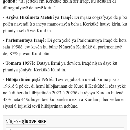
gotibû:
"Bi şertekî em Kerkûkê dixin ser Iraqê, ku destkarî di
dîmografyayê de neyê kirin."
- Arşîva Hikûmeta Melekî ya Iraqê:
Di mijara cografyayê de ji bo
polên navendî û xaneya mamostayên behsa Kerkûkê hatiye kirin, ku
piraniya xelkê wê Kurd in.
- Parlementoya Iraqê:
Di gera yekê ya Parlementoya Iraqê de heta
sala 1958ê, ew kesên ku bûne Nûnerên Kerkûkê di parlementoyê
de, 87% ji wan Kurd bûn.
- Tomara 1957ê:
Dataya fermî ya dewleta Iraqê nîşan daye ku
piraniya şêniyên Kerkûkê Kurd in.
- Hilbijartinên piştî 1961ê:
Tevî veguhastin û erebîkirinê ji sala
1961ê û pê de, di hemî hilbijartinan de Kurd li Kerkûkê li rêza yekê
ne û di her du hilbijartinên 2023 û 2025ê de rêjeya Kurdan bi tenê
43% heta 44% bûye, tevî ku pareke mezin a Kurdan ji ber sedemên
siyasî û lojîstîkî tevlî hilbijartinan nebûne.
NÛÇEYE
ŞÎROVE BIKE