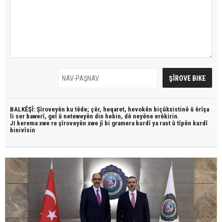
BALKÊŞÎ: Şîroveyên ku têde;
çêr, heqaret, hevokên biçûkxistinê û êrîşa
li ser bawerî, gel û neteweyên din hebin,
dê neyêne erêkirin.
JI kerema xwe re şîroveyên xwe jî bi
gramera kurdî
ya rast û
tîpên kurdî
binivîsin