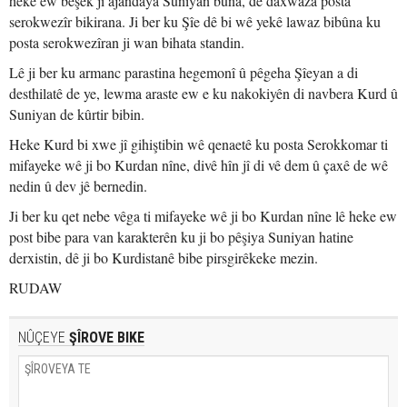
heke ew beşek ji ajandaya Suniyan bûna, dê daxwaza posta
serokwezîr bikirana. Ji ber ku Şîe dê bi wê yekê lawaz bibûna ku
posta serokwezîran ji wan bihata standin.
Lê ji ber ku armanc parastina hegemonî û pêgeha Şîeyan a di
desthilatê de ye, lewma araste ew e ku nakokiyên di navbera Kurd û
Suniyan de kûrtir bibin.
Heke Kurd bi xwe jî gihiştibin wê qenaetê ku posta Serokkomar ti
mifayeke wê ji bo Kurdan nîne, divê hîn jî di vê dem û çaxê de wê
nedin û dev jê bernedin.
Ji ber ku qet nebe vêga ti mifayeke wê ji bo Kurdan nîne lê heke ew
post bibe para van karakterên ku ji bo pêşiya Suniyan hatine
derxistin, dê ji bo Kurdistanê bibe pirsgirêkeke mezin.
RUDAW
NÛÇEYE
ŞÎROVE BIKE