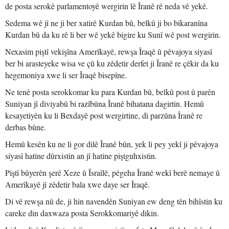
de posta serokê parlamentoyê wergirin lê Îranê rê neda vê yekê.
Sedema wê jî ne ji ber xatirê Kurdan bû, belkû ji bo bikaranîna
Kurdan bû da ku rê li ber wê yekê bigire ku Sunî wê post wergirin.
Nexasim piştî vekişîna Amerîkayê, rewşa Îraqê û pêvajoya siyasî
ber bi arasteyeke wisa ve çû ku zêdetir derfet ji Îranê re çêkir da ku
hegemoniya xwe li ser Îraqê bisepîne.
Ne tenê posta serokkomar ku para Kurdan bû, belkû post û parên
Suniyan jî diviyabû bi razîbûna Îranê bihatana dagirtin. Hemû
kesayetiyên ku li Bexdayê post wergirtine, di parzûna Îranê re
derbas bûne.
Hemû kesên ku ne li gor dilê Îranê bûn, yek li pey yekî ji pêvajoya
siyasî hatine dûrxistin an jî hatine piştguhxistin.
Piştî bûyerên şerê Xeze û Îsraîlê, pêgeha Îranê wekî berê nemaye û
Amerîkayê jî zêdetir bala xwe daye ser Îraqê.
Di vê rewşa nû de, ji hin navendên Suniyan ew deng tên bihîstin ku
careke din daxwaza posta Serokkomariyê dikin.