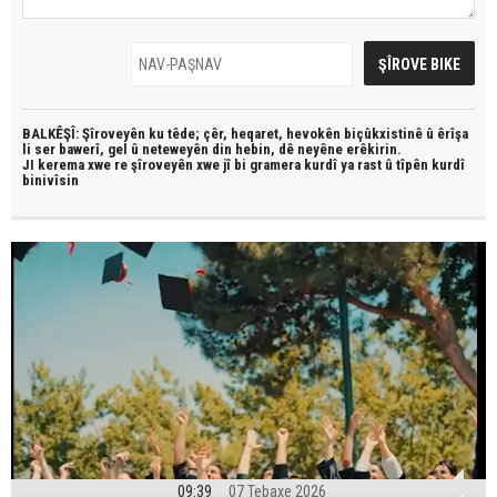
BALKÊŞÎ: Şîroveyên ku têde;
çêr, heqaret, hevokên biçûkxistinê û êrîşa
li ser bawerî, gel û neteweyên din hebin,
dê neyêne erêkirin.
JI kerema xwe re şîroveyên xwe jî bi
gramera kurdî
ya rast û
tîpên kurdî
binivîsin
09:39
07 Tebaxe 2026