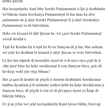
lîstika Şîeyan.
Her kesayetiyeke Sunî bibe Serokê Parlamentoyê û Şîe ji desthilatên
wî bitirsin, karta Serokatiya Parlamentoyê bi kar tînin ku divê
parlamento ne ji aliyê Serokê Parlamentoyê lê ji aliyê Serokatiya
Parlamentoyê ve bê birêvebirin.
Heke ew kesayet bi dilê Şîeyan be, wê çaxê Serokê Parlamentoyê
xwedî destilat e.
Tiştê ku Kurdan kir û tiştê ku bi ser Suniyan de jî hat, bûn sedema
wê yekê ku desthilat bi temamî ji aliyê Şîeyan ve were birêvebirin.
Lê her tim mijarek di navendên siyasî de û di nava raya giştî de jî
cihê pirsê bûye ku heke serokkomar li cem Suniyan bûya, gelo dê
hevkêşe wekî yên vêga bibana?
Her çi qasî di destûrê de pêgeh û sînorên desthilatên Serokkomar
hatibin diyarkirin jî lê nêrîneke serdest hebû ku heke Serokkomar ji
Suniyan baya, dê pêgeh û rola wî di pêvajoya siyasî ya Îraqê de
bihêztir bibûya.
Ev jî ne ji ber wê yekê ku karakterên Kurd lawaz bûbin, berevajî