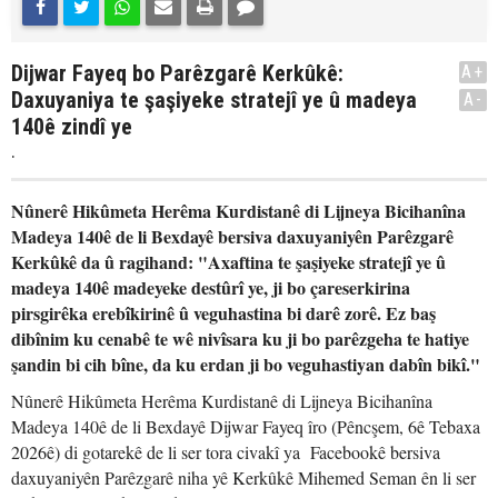
Dijwar Fayeq bo Parêzgarê Kerkûkê:
A+
Daxuyaniya te şaşiyeke stratejî ye û madeya
A-
140ê zindî ye
.
Nûnerê Hikûmeta Herêma Kurdistanê di Lijneya Bicihanîna
Madeya 140ê de li Bexdayê bersiva daxuyaniyên Parêzgarê
Kerkûkê da û ragihand: "Axaftina te şaşiyeke stratejî ye û
madeya 140ê madeyeke destûrî ye, ji bo çareserkirina
pirsgirêka erebîkirinê û veguhastina bi darê zorê. Ez baş
dibînim ku cenabê te wê nivîsara ku ji bo parêzgeha te hatiye
şandin bi cih bîne, da ku erdan ji bo veguhastiyan dabîn bikî."
Nûnerê Hikûmeta Herêma Kurdistanê di Lijneya Bicihanîna
Madeya 140ê de li Bexdayê Dijwar Fayeq îro (Pêncşem, 6ê Tebaxa
2026ê) di gotarekê de li ser tora civakî ya Facebookê bersiva
daxuyaniyên Parêzgarê niha yê Kerkûkê Mihemed Seman ên li ser