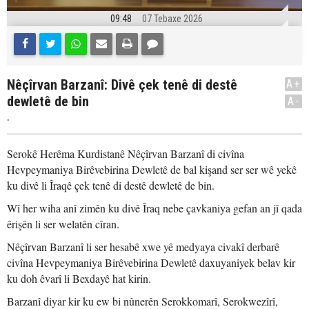
09:48
07 Tebaxe 2026
Nêçîrvan Barzanî: Divê çek tenê di destê
A+
dewletê de bin
A-
.
Serokê Herêma Kurdistanê Nêçîrvan Barzanî di civîna
Hevpeymaniya Birêvebirina Dewletê de bal kişand ser ser wê yekê
ku divê li Îraqê çek tenê di destê dewletê de bin.
Wî her wiha anî zimên ku divê Îraq nebe çavkaniya gefan an jî qada
êrişên li ser welatên cîran.
Nêçîrvan Barzanî li ser hesabê xwe yê medyaya civakî derbarê
civîna Hevpeymaniya Birêvebirina Dewletê daxuyaniyek belav kir
ku doh êvarî li Bexdayê hat kirin.
Barzanî diyar kir ku ew bi nûnerên Serokkomarî, Serokwezîrî,