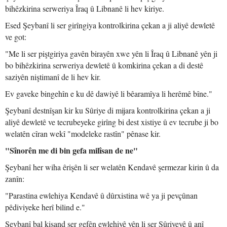
bihêzkirina serweriya Îraq û Libnanê li hev kiriye.
Esed Şeybanî li ser girîngiya kontrolkirina çekan a ji aliyê dewletê
ve got:
"Me li ser piştgiriya gavên birayên xwe yên li Îraq û Libnanê yên ji
bo bihêzkirina serweriya dewletê û komkirina çekan a di destê
saziyên niştimanî de li hev kir.
Ev gaveke bingehîn e ku dê dawiyê li bêaramîya li herêmê bîne."
Şeybanî destnîşan kir ku Sûriye di mijara kontrolkirina çekan a ji
aliyê dewletê ve tecrubeyeke girîng bi dest xistiye û ev tecrube ji bo
welatên cîran wekî "modeleke rastîn" pênase kir.
"Sînorên me di bin gefa milîsan de ne"
Şeybanî her wiha êrişên li ser welatên Kendavê şermezar kirin û da
zanîn:
"Parastina ewlehiya Kendavê û dûrxistina wê ya ji pevçûnan
pêdiviyeke herî bilind e."
Şeybanî bal kişand ser gefên ewlehiyê yên li ser Sûriyeyê û anî