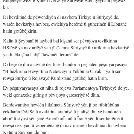
Enqereyê Wezîrê Karên Derve yê Sûriyeyê Esed Şeybanî pêşwazî
kir.
Di hevdîtinê de pêwendiyên di navbera Tirkiye û Sûriyeyê de,
warên hevkariya hevbeş, ewlehiya herêmê û guherînên li Libnanê
hatin gotûbêjkirin.
Kalin û Şeybanî bi taybetî bal kişand ser pêvajoya tevlîkirina
HSDyê ya nav artêşê yan jî sîstema Sûriyeyê û xurtkirina hevkariyê
ya di têkoşîna li dijî “tawanên terorê” de.
Di beşeke din a civînê de, li ser bandor û pêşhatên pêşniyaryasaya
“Bihêzkirina Hevgirtina Neteweyî û Yekbûna Civakî” ya li ser
rewşa Sûriye û Rojavayê Kurdistanê gotûbêj hatin kirin.
Ev pêşniyaryasaya ku niha di rojeva Parlamentoya Tirkiyeyê de ye,
wekî qonaxeke girîng a pêvajoya çareseriyê tê dîtin.
Berdewamiya hewlên hikûmeta Sûriyeyê yên ji bo rûbirûbûna
çekdarên DAIŞê û avakirina aramiyê û ji aliyê din ve bandorên
aborî û siyasî yên şerê Amerîka/Îsraîl û Îranê yên li ser herêmê û
rewşa cezayan û veberhênanê di nav mijarên hevdîtina di navbera
Kalin û Şeybanî de bûn.