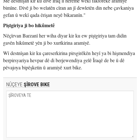
Me destnîşan kir ku divê Îraq li herêmê wekî faktoreke aramiyê
bimîne. Divê ji bo welatên cîran an jî dewletên din nebe çavkaniya
gefan û wekî qada êrişan neyê bikaranîn."
Piştgiriya ji bo hikûmetê
Nêçîrvan Barzanî her wiha diyar kir ku ew piştgiriya tam didin
gavên hikûmetê yên ji bo xurtkirina aramiyê.
Wî destnîşan kir ku çareserkirina pirsgirêkên heyî ya bi hişmendiya
berpirsyariya hevpar dê di berjewendiya gelê Îraqê de be û dê
pêvajoya bipêşketin û aramiyê xurt bike.
NÛÇEYE
ŞÎROVE BIKE