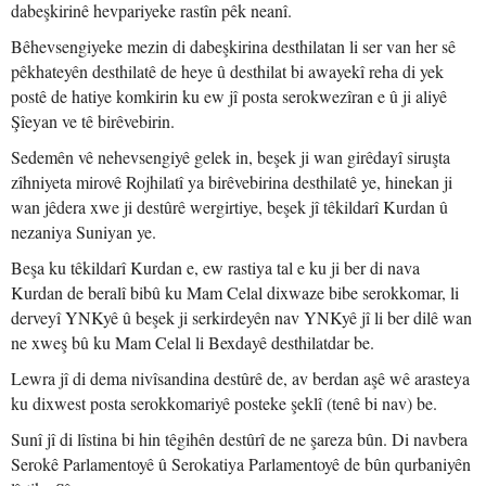
dabeşkirinê hevpariyeke rastîn pêk neanî.
Bêhevsengiyeke mezin di dabeşkirina desthilatan li ser van her sê
pêkhateyên desthilatê de heye û desthilat bi awayekî reha di yek
postê de hatiye komkirin ku ew jî posta serokwezîran e û ji aliyê
Şîeyan ve tê birêvebirin.
Sedemên vê nehevsengiyê gelek in, beşek ji wan girêdayî siruşta
zîhniyeta mirovê Rojhilatî ya birêvebirina desthilatê ye, hinekan ji
wan jêdera xwe ji destûrê wergirtiye, beşek jî têkildarî Kurdan û
nezaniya Suniyan ye.
Beşa ku têkildarî Kurdan e, ew rastiya tal e ku ji ber di nava
Kurdan de beralî bibû ku Mam Celal dixwaze bibe serokkomar, li
derveyî YNKyê û beşek ji serkirdeyên nav YNKyê jî li ber dilê wan
ne xweş bû ku Mam Celal li Bexdayê desthilatdar be.
Lewra jî di dema nivîsandina destûrê de, av berdan aşê wê arasteya
ku dixwest posta serokkomariyê posteke şeklî (tenê bi nav) be.
Sunî jî di lîstina bi hin têgihên destûrî de ne şareza bûn. Di navbera
Serokê Parlamentoyê û Serokatiya Parlamentoyê de bûn qurbaniyên