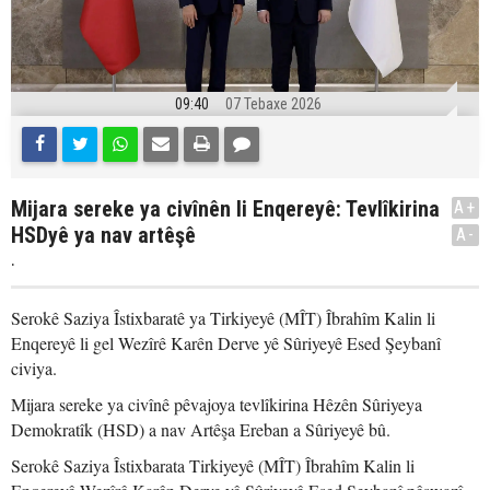
09:40
07 Tebaxe 2026
Mijara sereke ya civînên li Enqereyê: Tevlîkirina
A+
HSDyê ya nav artêşê
A-
.
Serokê Saziya Îstixbaratê ya Tirkiyeyê (MÎT) Îbrahîm Kalin li
Enqereyê li gel Wezîrê Karên Derve yê Sûriyeyê Esed Şeybanî
civiya.
Mijara sereke ya civînê pêvajoya tevlîkirina Hêzên Sûriyeya
Demokratîk (HSD) a nav Artêşa Ereban a Sûriyeyê bû.
Serokê Saziya Îstixbarata Tirkiyeyê (MÎT) Îbrahîm Kalin li