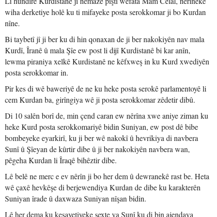
Li hundirê Kurdistanê jî nemaze piştî wefata Mam Celal, nêrîneke
wiha derketiye holê ku ti mifayeke posta serokkomar ji bo Kurdan
nîne.
Bi taybetî jî ji ber ku di hin qonaxan de ji ber nakokiyên nav mala
Kurdî, Îranê û mala Şîe ew post li dijî Kurdistanê bi kar anîn,
lewma piraniya xelkê Kurdistanê ne kêfxweş in ku Kurd xwediyên
posta serokkomar in.
Pir kes di wê baweriyê de ne ku heke posta serokê parlamentoyê li
cem Kurdan ba, girîngiya wê ji posta serokkomar zêdetir dibû.
Di 10 salên borî de, min çend caran ew nêrîna xwe aniye ziman ku
heke Kurd posta serokkomariyê bidin Suniyan, ew post dê bibe
bombeyeke eyarkirî, ku ji ber wê nakokî û hevrikiya di navbera
Sunî û Şîeyan de kûrtir dibe û ji ber nakokiyên navbera wan,
pêgeha Kurdan li Îraqê bihêztir dibe.
Lê belê ne merc e ev nêrîn ji bo her dem û dewranekê rast be. Heta
wê çaxê hevkêşe di berjewendiya Kurdan de dibe ku karakterên
Suniyan îrade û daxwaza Suniyan nîşan bidin.
Lê her dema ku kesayetiyeke sexte ya Sunî ku di bin ajendaya