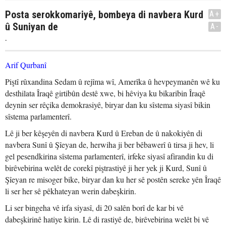
Posta serokkomariyê, bombeya di navbera Kurd
A+
û Suniyan de
A-
.
Arif Qurbanî
Piştî rûxandina Sedam û rejîma wî, Amerîka û hevpeymanên wê ku
desthilata Îraqê girtibûn destê xwe, bi hêviya ku bikaribin Îraqê
deynin ser rêçika demokrasiyê, biryar dan ku sîstema siyasî bikin
sîstema parlamenterî.
Lê ji ber kêşeyên di navbera Kurd û Ereban de û nakokiyên di
navbera Sunî û Şîeyan de, herwiha ji ber bêbawerî û tirsa ji hev, li
gel pesendkirina sîstema parlamenterî, irfeke siyasî afirandin ku di
birêvebirina welêt de corekî piştrastiyê ji her yek ji Kurd, Sunî û
Şîeyan re misoger bike, biryar dan ku her sê postên sereke yên Îraqê
li ser her sê pêkhateyan werin dabeşkirin.
Li ser bingeha vê irfa siyasî, di 20 salên borî de kar bi vê
dabeşkirinê hatiye kirin. Lê di rastiyê de, birêvebirina welêt bi vê