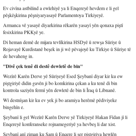
Ev civîna astbilind a ewlehiyê ya li Enqereyê hevdem e li gel
pêşkêşkirina pêşniyaryasayê Parlamentoya Tirkiyeyê.
Armanca vê yasayê diyarkirina rêkarên yasayî yên qonaxa piştî
fesixkirina PKKyê ye.
Di heman demê de mijara tevlîkirina HSDyê û rewşa Sûriye û
Rojavayê Kurdistanê beşek in ji wê pêvajoyê ku Tirkiye û Sûriye tê
de hevaheng in.
"Divê çek tenê di destê dewletê de bin"
Wezîrê Karên Derve yê Sûriyeyê Esed Şeybanî diyar kir ku ew
piştgiriyê didin gavên ji bo komkirina çekan a ku tenê di bin
kontrola saziyên fermî yên dewletê de bin li Îraq û Libnanê.
Wî destnîşan kir ku ev yek ji bo aramiya herêmê pêdiviyeke
bingehîn e.
Şeybanî li gel Wezîrê Karên Derve yê Tirkiyeyê Hakan Fîdan jî li
Enqereyê konferanseke rojnamegeriyê ya hevbeş li dar xist.
Şeybanî anî ziman ku Şam û Enqere li ser piştgiriya hewlên