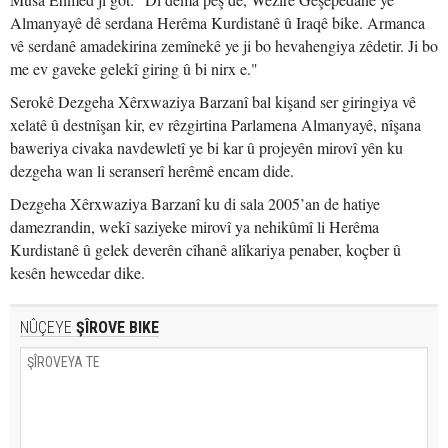
Almanyayê dê serdana Herêma Kurdistanê û Iraqê bike. Armanca
vê serdanê amadekirina zemînekê ye ji bo hevahengiya zêdetir. Ji bo
me ev gaveke gelekî giring û bi nirx e."
Serokê Dezgeha Xêrxwaziya Barzanî bal kişand ser giringiya vê
xelatê û destnîşan kir, ev rêzgirtina Parlamena Almanyayê, nîşana
baweriya civaka navdewletî ye bi kar û projeyên mirovî yên ku
dezgeha wan li seranserî herêmê encam dide.
Dezgeha Xêrxwaziya Barzanî ku di sala 2005’an de hatiye
damezrandin, wekî saziyeke mirovî ya nehikûmî li Herêma
Kurdistanê û gelek deverên cîhanê alîkariya penaber, koçber û
kesên hewcedar dike.
NÛÇEYE
ŞÎROVE BIKE