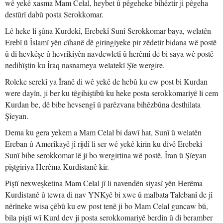
wê yekê xasma Mam Celal, heybet û pêgeheke bihêztir ji pêgeha
destûrî dabû posta Serokkomar.
Lê heke li şûna Kurdekî, Erebekî Sunî Serokkomar baya, welatên
Erebî û Îslamî yên cîhanê dê giringiyeke pir zêdetir bidana wê postê
û di hevkêşe û hevrikiyên navdewletî û herêmî de bi saya wê postê
nedihîştin ku Îraq nasnameya welatekî Şîe wergire.
Roleke serekî ya Îranê di wê yekê de hebû ku ew post bi Kurdan
were dayîn, ji ber ku têgihiştibû ku heke posta serokkomariyê li cem
Kurdan be, dê bibe hevsengî û parêzvana bihêzbûna desthilata
Şîeyan.
Dema ku gera yekem a Mam Celal bi dawî hat, Sunî û welatên
Ereban û Amerîkayê jî rijdî li ser wê yekê kirin ku divê Erebekî
Sunî bibe serokkomar lê ji bo wergirtina wê postê, Îran û Şîeyan
piştgiriya Herêma Kurdistanê kir.
Piştî nexweşketina Mam Celal jî li navendên siyasî yên Herêma
Kurdistanê û tewra di nav YNKyê bi xwe û malbata Talebanî de jî
nêrîneke wisa çêbû ku ew post tenê ji bo Mam Celal guncaw bû,
bila piştî wî Kurd dev ji posta serokkomariyê berdin û di beramber