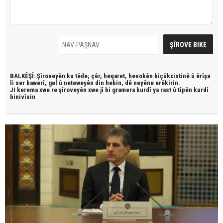
BALKÊŞÎ: Şîroveyên ku têde;
çêr, heqaret, hevokên biçûkxistinê û êrîşa
li ser bawerî, gel û neteweyên din hebin,
dê neyêne erêkirin.
JI kerema xwe re şîroveyên xwe jî bi
gramera kurdî
ya rast û
tîpên kurdî
binivîsin