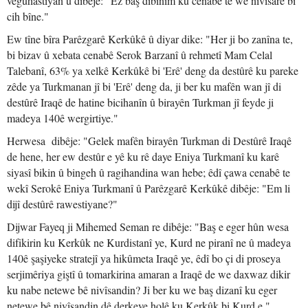
veguhastiyan û dibêje: "Ez baş dibînim ku cenabê te wê nivîsarê bi
cih bîne."
Ew tîne bîra Parêzgarê Kerkûkê û diyar dike: "Her ji bo zanîna te,
bi bizav û xebata cenabê Serok Barzanî û rehmetî Mam Celal
Talebanî, 63% ya xelkê Kerkûkê bi 'Erê' deng da destûrê ku pareke
zêde ya Turkmanan jî bi 'Erê' deng da, ji ber ku mafên wan jî di
destûrê Iraqê de hatine bicihanîn û birayên Turkman jî feyde ji
madeya 140ê wergirtiye."
Herwesa dibêje: "Gelek mafên birayên Turkman di Destûrê Iraqê
de hene, her ew destûr e yê ku rê daye Eniya Turkmanî ku karê
siyasî bikin û bingeh û ragihandina wan hebe; êdî çawa cenabê te
wekî Serokê Eniya Turkmanî û Parêzgarê Kerkûkê dibêje: "Em li
dijî destûrê rawestiyane?"
Dijwar Fayeq ji Mihemed Seman re dibêje: "Baş e eger hûn wesa
difikirin ku Kerkûk ne Kurdistanî ye, Kurd ne piranî ne û madeya
140ê şaşiyeke stratejî ya hikûmeta Iraqê ye, êdî bo çi di proseya
serjimêriya giştî û tomarkirina amaran a Iraqê de we daxwaz dikir
ku nabe netewe bê nivîsandin? Ji ber ku we baş dizanî ku eger
netewe bê nivîsandin dê derkeve holê ku Kerkûk bi Kurd e."