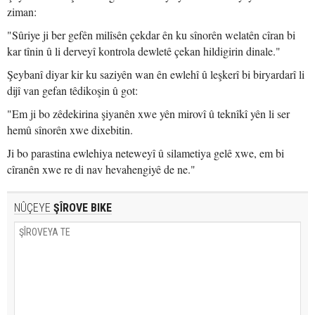
ziman:
"Sûriye ji ber gefên milîsên çekdar ên ku sînorên welatên cîran bi
kar tînin û li derveyî kontrola dewletê çekan hildigirin dinale."
Şeybanî diyar kir ku saziyên wan ên ewlehî û leşkerî bi biryardarî li
dijî van gefan têdikoşin û got:
"Em ji bo zêdekirina şiyanên xwe yên mirovî û teknîkî yên li ser
hemû sînorên xwe dixebitin.
Ji bo parastina ewlehiya neteweyî û silametiya gelê xwe, em bi
cîranên xwe re di nav hevahengiyê de ne."
NÛÇEYE
ŞÎROVE BIKE