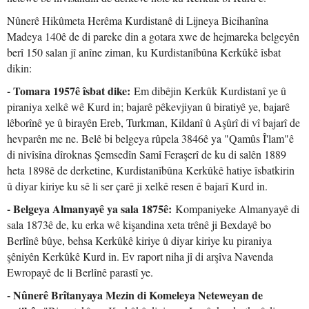
Nûnerê Hikûmeta Herêma Kurdistanê di Lijneya Bicihanîna
Madeya 140ê de di pareke din a gotara xwe de hejmareka belgeyên
berî 150 salan jî anîne ziman, ku Kurdistanîbûna Kerkûkê îsbat
dikin:
- Tomara 1957ê îsbat dike:
Em dibêjin Kerkûk Kurdistanî ye û
piraniya xelkê wê Kurd in; bajarê pêkevjiyan û biratiyê ye, bajarê
lêborînê ye û birayên Ereb, Turkman, Kildanî û Aşûrî di vî bajarî de
hevparên me ne. Belê bi belgeya rûpela 3846ê ya "Qamûs Î'lam"ê
di nivîsîna dîroknas Şemsedîn Samî Feraşerî de ku di salên 1889
heta 1898ê de derketine, Kurdistanîbûna Kerkûkê hatiye îsbatkirin
û diyar kiriye ku sê li ser çarê ji xelkê resen ê bajarî Kurd in.
- Belgeya Almanyayê ya sala 1875ê:
Kompaniyeke Almanyayê di
sala 1873ê de, ku erka wê kişandina xeta trênê ji Bexdayê bo
Berlînê bûye, behsa Kerkûkê kiriye û diyar kiriye ku piraniya
şêniyên Kerkûkê Kurd in. Ev raport niha jî di arşîva Navenda
Ewropayê de li Berlînê parastî ye.
- Nûnerê Brîtanyaya Mezin di Komeleya Neteweyan de