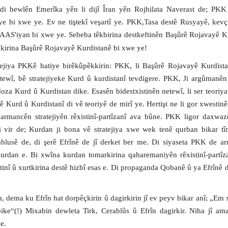
i hewlên Emerîka yên li dijî Îran yên Rojhilata Naverast de; PKK 
kîye bi xwe ye. Ev ne tiştekî veşartî ye. PKK,Tasa destê Rusyayê, kevç
BAAS'iyan bi xwe ye. Sebeba têkbirina destkeftinên Başûrê Rojavayê K
bkirina Başûrê Rojavayê Kurdistanê bi xwe ye!
ejiya PKKê hatiye birêkûpêkkirin: PKK, li Başûrê Rojavayê Kurdistan
ewî, bê stratejiyeke Kurd û kurdistanî tevdigere. PKK, Ji argûmanên
doza Kurd û Kurdistan dike. Esasên bidestxistinên netewî, li ser teoriya
hê Kurd û Kurdistanî di vê teoriyê de mirî ye. Hertişt ne li gor xwestin
armancên stratejiyên rêxistinî-partîzanî ava bûne. PKK ligor daxwa
i vir de; Kurdan ji bona vê stratejiya xwe wek tenê qurban bikar tî
ablusê de, di şerê Efrînê de jî derket ber me. Di siyaseta PKK de a
urdan e. Bi xwîna kurdan tomarkirina qaharemaniyên rêxistinî-partîza
inî û xurtkirina destê hizbî esas e. Di propaganda Qobanê û ya Efrînê de
, dema ku Efrîn hat dorpêçkirin û dagirkirin jî ev peyv bikar anî; „Em 
bike“(!) Mixabin dewleta Tirk, Cerablûs û Efrîn dagirkir. Niha jî am
e.