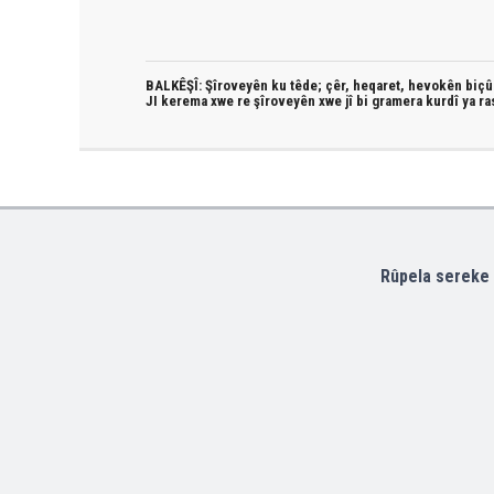
BALKÊŞÎ: Şîroveyên ku têde;
çêr, heqaret, hevokên biçûk
JI kerema xwe re şîroveyên xwe jî bi
gramera kurdî
ya ra
Rûpela sereke