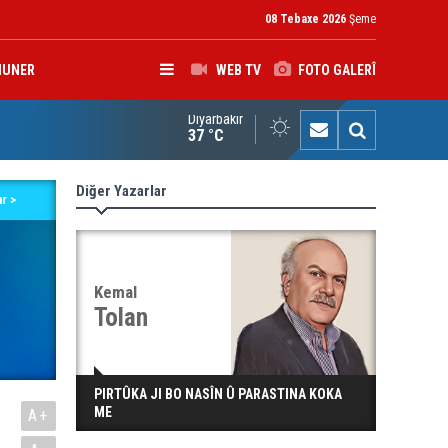
08 Tebaxe 2026
Şeme
HUNER
WEB TV
FOTO GALERÎ
Diyarbakır
rokerkanê Iraqê Fermandariya Operasyonên Rojhilatê Dîcleyê hi
37 °C
Diğer Yazarlar
r >
Kemal
Tolan
PIRTÛKA JI BO NASÎN Û PARASTINA KOKA
ME
A+