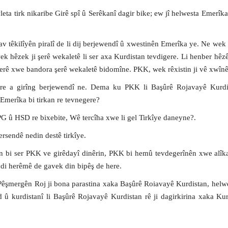
eta tirk nikaribe Girê spî û Serêkanî dagir bike; ew jî helwesta Emerîk
v têkilîyên piralî de li dij berjewendî û xwestinên Emerîka ye. Ne wek 
k hêzek ji şerê wekaletê li ser axa Kurdistan tevdigere. Li henber hêz
serê xwe bandora şerê wekaletê bidomîne. PKK, wek rêxistin ji vê xwînê
e a girîng berjewendî ne. Dema ku PKK li Başûrê Rojavayê Kurdi
Emerîka bi tirkan re tevnegere?
 û HSD re bixebite, Wê tercîha xwe li gel Tirkîye daneyne?.
sendê nedin destê tirkîye.
 bi ser PKK ve girêdayî dinêrin, PKK bi hemû tevdegerînên xwe alîk
u di herêmê de gavek din bipêş de here.
êşmergên Roj ji bona parastina xaka Başûrê Roiavayê Kurdistan, hel
û kurdistanî li Başûrê Rojavayê Kurdistan rê ji dagirkirina xaka Kur