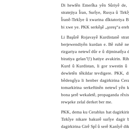
Di hewlên Emerîka yên Sûriyê de, d
stratejiya Îran, Surîye, Rusya û Tir
Îranê-Tirkîye û xwarina dîktatoriya 
bi xwe ye. PKK serkêşê „
şoreş
“a ere
Li Başûrê Rojavayê Kurdistanê strat
berjewendiyên kurdan e. Bê ruhê net
rizgariya netewî dûr e û dijminatîya 
biratiya gelan
"
(!) hatiye avakirin. Ri
Kurd û Kurdistan, li gor xwestin û 
dewletên têkildar tevdigere. PKK, d
bêdengîya li henber dagirkirina Cer
tomarkirina serkeftinên netewî yên k
bona şerê wekaletê, propaganda rêxist
rewşeke zelal derket ber me.
PKK, dema ku Cerablus hat dagirkirin
Tirkîye nikare bakurê surîye dagir 
dagirkirina Girê Spî û serê Kanîyê dik