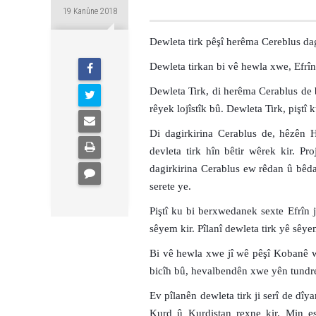
19 Kanûne 2018
Dewleta tirk pêşî herêma Cereblus da
Dewleta tirkan bi vê hewla xwe, Efrîn
Dewleta Tirk, di herêma Cerablus de b
rêyek lojîstîk bû. Dewleta Tirk, piştî 
Di dagirkirina Cerablus de, hêzê
devleta tirk hîn bêtir wêrek kir. Pr
dagirkirina Cerablus ew rêdan û bêdan
serete ye.
Piştî ku bi berxwedanek sexte Efrîn j
sêyem kir. Pîlanî dewleta tirk yê sê
Bi vê hewla xwe jî wê pêşî Kobanê we
bicîh bû, hevalbendên xwe yên tundrew
Ev pîlanên dewleta tirk ji serî de d
Kurd û Kurdistan rexne kir. Min e