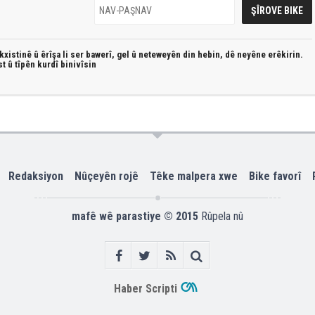
xistinê û êrîşa li ser bawerî, gel û neteweyên din hebin,
dê neyêne erêkirin.
st û
tîpên kurdî
binivîsin
Redaksiyon
Nûçeyên rojê
Têke malpera xwe
Bike favorî
mafê wê parastiye © 2015
Rûpela nû
Haber Scripti