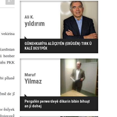
A-
Ali K.
yıldırım
 vekirina
GÛNEHKARÎYA ALÛÇEYÊN (ERÛGÊN) TIRK Û
KALÊ DESTPÊK
urdistan
li henber
îstên PKK
Maruf
 bi pîlanê
Yilmaz
êmê de jî
Pergalên perwerdeyê dikarin bibin bihuşt
an jî dohej
er ênîyek
Rojavayê