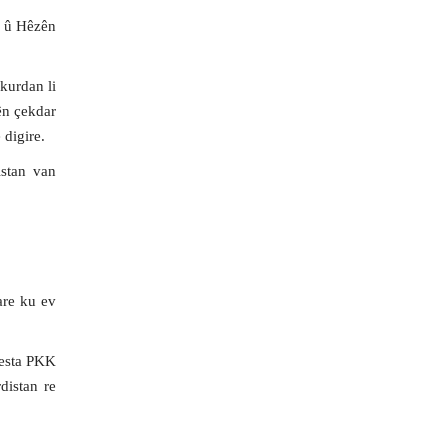
a û Hêzên
kurdan li
ên çekdar
 digire.
stan van
are ku ev
westa PKK
distan re