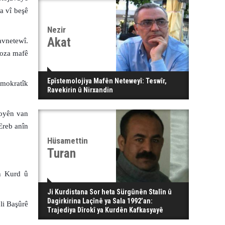
a vî beşê
Nezir
Akat
avnetewî.
doza mafê
Epîstemolojiya Mafên Neteweyî: Teswîr,
emokratîk
Ravekirin û Nirxandin
royên van
Ereb anîn
Hüsamettin
Turan
n Kurd û
Ji Kurdistana Sor heta Sürgûnên Stalîn û
Dagirkirina Laçînê ya Sala 1992’an:
li Başûrê
Trajediya Dîrokî ya Kurdên Kafkasyayê