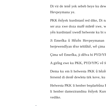
Di vir de tenê yek sebeb heye ku dewl
Hevpeymana ye.
PKK ênîyek kurdistanî red dike, Di na
ser axa xwe doza mafê miletê xwe, we
yên kurdistanî xwedî helweste ku bi 
Ji Emerîka û Hêzên Hevpeymanan r
berjewendîyan têxe tehlûkê, wê çima 
Çima wê Emerîka, ji dêlva bi PYD/YPG
A girîng ewe ku PKK, PYD/YPG vê fer
Dema ku em li helwesta PKK û hêzên
fersend di destê dewleta tirk keve, k
Helwesta PKK li henber beşdarbûna P
li henber damezirandina ênîyek Kurd 
vedike.