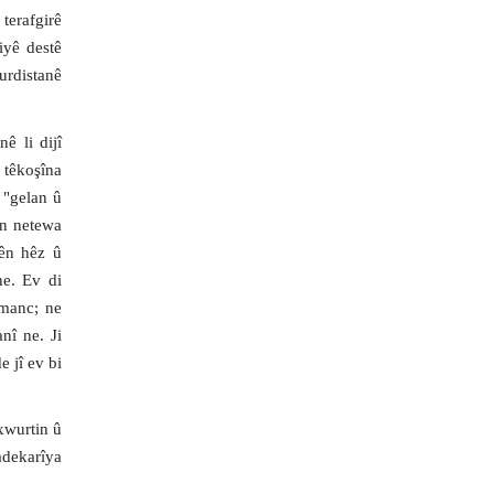
terafgirê
iyê destê
urdistanê
ê li dijî
 têkoşîna
 "
gelan û
ên netewa
zên hêz û
ne. Ev di
rmanc; ne
nî ne. Ji
 jî ev bi
xwurtin û
adekarîya