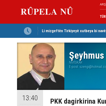
ARŞ
TÜR
Li mizgeftên Tirkiyeyê xutbeya bi navê
Mihemed Hacî Mehmûd: Ji bo parastina 
Şeyhmus 
NIVÎSKAR
E-post:
szengi@hotmail.c
13:40
PKK dagirkirina Ku