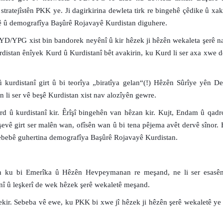
stratejîstên PKK ye. Ji dagirkirina dewleta tirk re bingehê çêdike û xak
tê û demografîya Başûrê Rojavayê Kurdistan diguhere.
YD/YPG xist bin bandorek neyênî û kir hêzek ji hêzên wekaleta şerê n
distan ênîyek Kurd û Kurdistanî bêt avakirin, ku Kurd li ser axa xwe 
 kurdistanî girt û bi teorîya „biratîya gelan“(!) Hêzên Sûrîye yên D
 li ser vê beşê Kurdistan xist nav alozîyên gewre.
rd û kurdistanî kir. Êrîşî bingehên van hêzan kir. Kujt, Endam û qad
şevê girt ser malên wan, ofîsên wan û bi tena pêjema avêt dervê sînor. 
 sebebê guhertina demografîya Başûrê Rojavayê Kurdistan.
n ku bi Emerîka û Hêzên Hevpeymanan re meşand, ne li ser esasê
tinî û leşkerî de wek hêzek şerê wekaletê meşand.
kir. Sebeba vê ewe, ku PKK bi xwe jî hêzek ji hêzên şerê wekaletê ye 