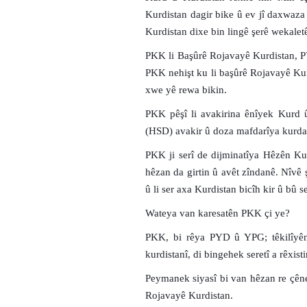
Kurdistan dagir bike û ev jî daxwaza 
Kurdistan dixe bin lingê şerê wekale
PKK li Başûrê Rojavayê Kurdistan, P
PKK nehişt ku li başûrê Rojavayê Kur
xwe yê rewa bikin.
PKK pêşî li avakirina ênîyek Kurd û
(HSD) avakir û doza mafdarîya kurdan
PKK ji serî de dijminatîya Hêzên Ku
hêzan da girtin û avêt zîndanê. Nîvê 
û li ser axa Kurdistan bicîh kir û bû
Wateya van karesatên PKK çi ye?
PKK, bi rêya PYD û YPG; têkilîyê
kurdistanî, di bingehek seretî a rêxis
Peymanek siyasî bi van hêzan re çêne
Rojavayê Kurdistan.