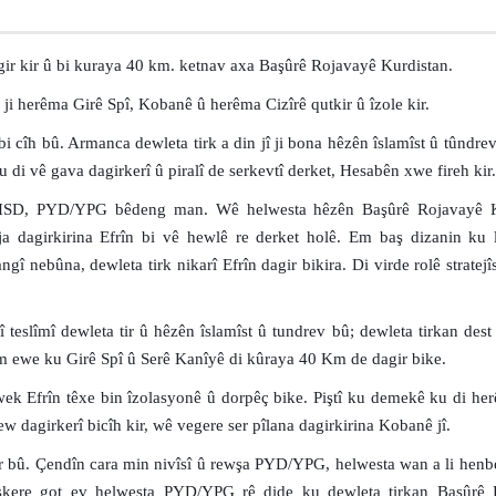
gir kir û bi kuraya 40 km. ketnav axa Başûrê Rojavayê Kurdistan.
 ji herêma Girê Spî, Kobanê û herêma Cizîrê qutkir û îzole kir.
i cîh bû. Armanca dewleta tirk a din jî ji bona hêzên îslamîst û tûndrev
ku di vê gava dagirkerî û piralî de serkevtî derket, Hesabên xwe fireh kir.
n HSD, PYD/YPG bêdeng man. Wê helwesta hêzên Başûrê Rojavayê K
oja dagirkirina Efrîn bi vê hewlê re derket holê. Em baş dizanin ku 
gî nebûna, dewleta tirk nikarî Efrîn dagir bikira. Di virde rolê stratej
î teslîmî dewleta tir û hêzên îslamîst û tundrev bû; dewleta tirkan dest
yem ewe ku Girê Spî û Serê Kanîyê di kûraya 40 Km de dagir bike.
k Efrîn têxe bin îzolasyonê û dorpêç bike. Piştî ku demekê ku di her
 dagirkerî bicîh kir, wê vegere ser pîlana dagirkirina Kobanê jî.
îyar bû. Çendîn cara min nivîsî û rewşa PYD/YPG, helwesta wan a li henb
şkere got ev helwesta PYD/YPG rê dide ku dewleta tirkan Başûrê 