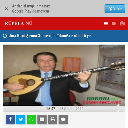
Android uygulamamız
Yükle
Google Play'de mevcut
hat
Jina Kurd Şemsî Xusrevi, bi îdamê re rû bi rû ye
PDK: Gotin
hewldana f
16:42
26 Sibate 2020