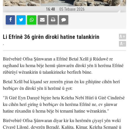
16:48
05 Tebaxe 2026
Li Efrînê 36 girên dîrokî hatine talankirin
A+
.
A-
Birêvebirê Ofîsa Şûnwaran a Efrînê Betal Xelîl ji Rûdawê re
ragihand ku hema bêje hemû şûnwarên dîrokî yên li herêma Efrînê
rûbirûyî wêrankirin û talankirineke berfireh bûne.
Betal Xelîl bal kişand ser zererên giran ên ku gihîştine cihên herî
berbiçav ên dîrokî yên li herêmê û got:
"Ji Girê Eyn Darayê bigire heta Keleha Nebî Hûrî û Girê Cindirêsê
ku cihên herî girîng û berbiçav ên herêma Efrînê ne, ev şûnwar
hatine rûxandin û hema bêje bi temamî hatine wêrankirin."
Birêvebirê Ofîsa Şûnwaran diyar kir ku herêmên çiyayî yên wekî
Çiyayê Lîlonê, deverên Beradê, Kalûta, Kîmar, Keleha Semanê û