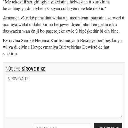
"Me tekezî li ser girîngiya yekxistina helwestan û xurtkirina
hevahengiya di navbera saziyên cuda yên dewletê de kir."
Armanca vê yekê parastina welat a ji metirsiyan, parastina serwerî û
aramiya welat û dabînkirina berjewendiyên bilind ên gelan e ku
daxwazên wan ên ji bo paşerojeke ewle û bipêşketîtir bi cih bîne.
Ev civîna Serokê Herêma Kurdistanê ya li Bexdayê berî beşdariya
wî ya di civîna Hevpeymaniya Birêvebirina Dewletê de hat
sazkirin.
NÛÇEYE
ŞÎROVE BIKE