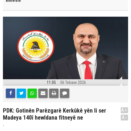
binivîsin
11:05
06 Tebaxe 2026
PDK: Gotinên Parêzgarê Kerkûkê yên li ser
A+
Madeya 140î hewldana fitneyê ne
A-
.