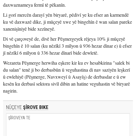
daxwaznameya fermî tê pêkanîn.
Li gorî mercên darayî yên biryarê, pêdivî ye ku efser an karmendê
ku vê daxwazê dike, ji mûçeyê xwe yê bingehîn ê wan salan pareke
xanenişîniyê bide xezîneyê.
Di vê çarçoveyê de, divê her Pêşmergeyek rêjeya 10% ji mûçeyê
bingehîn ê 10 salan (ku nêzîkî 3 mîlyon û 936 hezar dînar e) û efser
jî nêzîkî 6 mîlyon û 336 hezar dînarî bide dewletê.
Wezareta Pêşmerge herwiha eşkere kir ku ev hesabkirina "salek bi
du salan" tenê ji bo derbasbûn û veguhastina di nav saziyên leşkerî
û ewlehiyê (Pêşmerge, Navxweyî û Asayîş) de derbasdar e û ew
kesên ku derbasî sektora sivîl dibin an hatine veguhastin vê biryarê
nagirin.
NÛÇEYE
ŞÎROVE BIKE