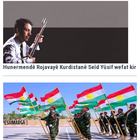
Hunermendê Rojavayê Kurdistanê Seîd Yûsif wefat kir