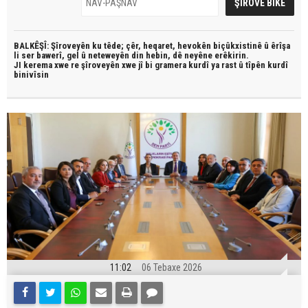
BALKÊŞÎ: Şîroveyên ku têde;
çêr, heqaret, hevokên biçûkxistinê û êrîşa
li ser bawerî, gel û neteweyên din hebin,
dê neyêne erêkirin.
JI kerema xwe re şîroveyên xwe jî bi
gramera kurdî
ya rast û
tîpên kurdî
binivîsin
11:02
06 Tebaxe 2026