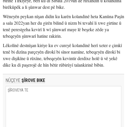
birine Tirkiyeyê, berî ku di Sibata 2019an de rûxandin û kolandina
birêkûpêk a li şûnwar dest pê bike.
Wêneyên peykan nîşan didin ku karên kolandinê heta Kanûna Paşîn
a sala 2022yan her du girên bilind û nizm bi tevahî li xwe girtine û
tenê perestgeha kevirî li wî şûnwarî maye lê beşeke zêde ya
tebeqeyên şûnwarî hatine rakirin.
Lêkolînê destnîşan kiriye ku ev cureyê kolandinê herî xeter e çimkî
tenê bi dizîna parçeyên dîrokî bi sînor namîne, tebeqeyên dîrokî bi
xwe dişikîne û rûxîne, tebeqeyên kevintir derdixe holê û vê yekê
dike ku di paşerojê de hîn bêtir rûbirûyî talankirinê bibin.
NÛÇEYE
ŞÎROVE BIKE