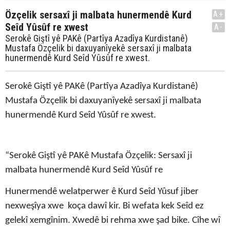
Özçelik sersaxî ji malbata hunermendê Kurd
A+
Seîd Yûsûf re xwest
A-
​​​​​​​Serokê Giştî yê PAKê (Partîya Azadîya Kurdistanê)
Mustafa Özçelik bi daxuyanîyekê sersaxî ji malbata
hunermendê Kurd Seîd Yûsûf re xwest.
Serokê Giştî yê PAKê (Partîya Azadîya Kurdistanê)
Mustafa Özçelik bi daxuyanîyekê sersaxî ji malbata
hunermendê Kurd Seîd Yûsûf re xwest.
“Serokê Giştî yê PAKê Mustafa Özçelik: Sersaxî ji
malbata hunermendê Kurd Seîd Yûsûf re
Hunermendê welatperwer ê Kurd Seîd Yûsuf jiber
nexweşîya xwe koça dawî kir. Bi wefata kek Seîd ez
gelekî xemgînim. Xwedê bi rehma xwe şad bike. Cîhe wî