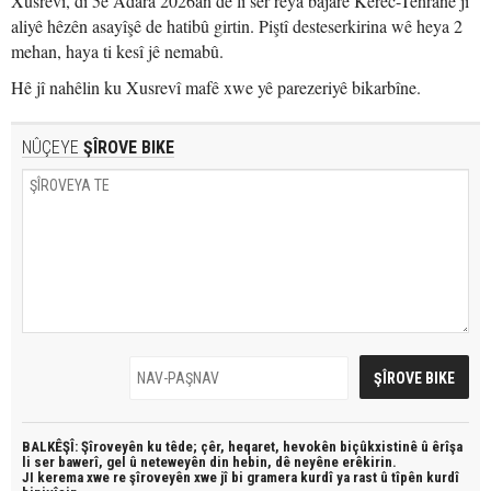
Xusrevî, di 5ê Adara 2026an de li ser rêya bajarê Kerec-Tehranê ji
aliyê hêzên asayîşê de hatibû girtin. Piştî desteserkirina wê heya 2
mehan, haya ti kesî jê nemabû.
Hê jî nahêlin ku Xusrevî mafê xwe yê parezeriyê bikarbîne.
NÛÇEYE
ŞÎROVE BIKE
BALKÊŞÎ: Şîroveyên ku têde;
çêr, heqaret, hevokên biçûkxistinê û êrîşa
li ser bawerî, gel û neteweyên din hebin,
dê neyêne erêkirin.
JI kerema xwe re şîroveyên xwe jî bi
gramera kurdî
ya rast û
tîpên kurdî