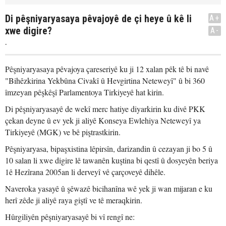
Di pêşniyaryasaya pêvajoyê de çi heye û kê li
A+
xwe digire?
A-
.
Pêşniyaryasaya pêvajoya çareseriyê ku ji 12 xalan pêk tê bi navê
"Bihêzkirina Yekbûna Civakî û Hevgirtina Neteweyî" û bi 360
îmzeyan pêşkêşî Parlamentoya Tirkiyeyê hat kirin.
Di pêşniyaryasayê de wekî merc hatiye diyarkirin ku divê PKK
çekan deyne û ev yek ji aliyê Konseya Ewlehiya Neteweyî ya
Tirkiyeyê (MGK) ve bê piştrastkirin.
Pêşniyaryasa, bipaşxistina lêpirsîn, darizandin û cezayan ji bo 5 û
10 salan li xwe digire lê tawanên kuştina bi qestî û dosyeyên beriya
1ê Hezîrana 2005an li derveyî vê çarçoveyê dihêle.
Naveroka yasayê û şêwazê bicihanîna wê yek ji wan mijaran e ku
herî zêde ji aliyê raya giştî ve tê meraqkirin.
Hûrgiliyên pêşniyaryasayê bi vî rengî ne: