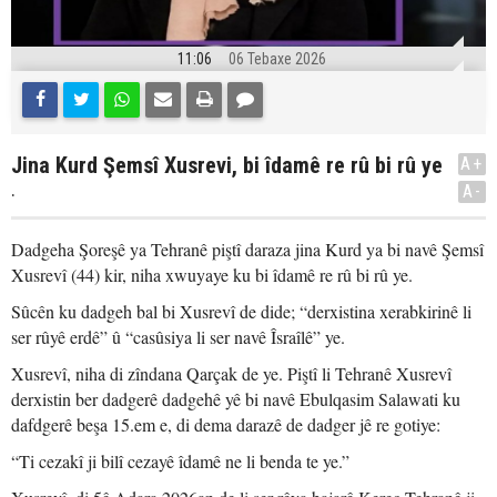
11:06
06 Tebaxe 2026
Jina Kurd Şemsî Xusrevi, bi îdamê re rû bi rû ye
A+
.
A-
Dadgeha Şoreşê ya Tehranê piştî daraza jina Kurd ya bi navê Şemsî
Xusrevî (44) kir, niha xwuyaye ku bi îdamê re rû bi rû ye.
Sûcên ku dadgeh bal bi Xusrevî de dide; “derxistina xerabkirinê li
ser rûyê erdê” û “casûsiya li ser navê Îsraîlê” ye.
Xusrevî, niha di zîndana Qarçak de ye. Piştî li Tehranê Xusrevî
derxistin ber dadgerê dadgehê yê bi navê Ebulqasim Salawati ku
dafdgerê beşa 15.em e, di dema darazê de dadger jê re gotiye:
“Ti cezakî ji bilî cezayê îdamê ne li benda te ye.”