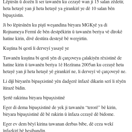
Lêpirsîn û dozên li ser tawanên ku cezayê wan ji 15 salan zêdetir,
heta hetayê yan jî heta hetayê ya girankirî ye dê 10 salan bên
bipaşxistin.
Ji bo lêpirsînên ku piştî weşandina biryara MGKyê ya di
Rojnameya Fermî de bên destpêkirin û tawanên beriya vê dîrokê
hatine kirin, divê destûra desteyê bê wergirtin.
Kuştina bi qestî li derveyî yasayê ye
Tawanên kuştina bi qestî yên di çarçoveya çalakiyên rêxistinê de
hatine kirin û tawanên beriya 1ê Hezîrana 2005an ku cezayê heta
hetayê yan jî heta hetayê yê girankirî ne, li derveyî vê çarçoveyê ne.
Li dijî biryarên bipaşxistinê yên dadgerê înfazê dikarin serî li rêyên
îtirazê bidin.
Şertê rakirina biryara bipaşxistinê
Eger di dema bipaşxistinê de yek ji tawanên “terorê” bê kirin,
biryara bipaşxistinê dê bê rakirin û înfaza cezayê dê bidome.
Eger ev dem bêyî kirina tawanan derbas bibe, dê ceza wekî
înfazkirî bê hesibandin.