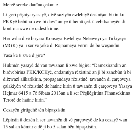
Mercê sereke danîna çekan e
Li gorî pêşniyaryasayê, divê saziyên ewlehiyê destnîşan bikin ku
PKKyê hebûna xwe bi dawî aniye û hemû çek û cebilxaneyên di
kontrola xwe de radest kirine.
Her wiha divê biryara Konseya Ewlehiya Neteweyî ya Tirkiyeyê
(MGK) ya li ser vê yekê di Rojnameya Fermî de bê weşandin.
Yasa kê li xwe digire?
Hukmên yasayê dê van tawanan li xwe bigire: “Damezirandin an
birêvebirina PKK/KCKyê, endamtiya rêxistinê an jî bi zanebûn û bi
dilxwazî alîkarîkirin, propagandaya rêxistinê, tawanên di çarçoveya
çalakiyên vê rêxistinê de hatine kirin û tawanên di çarçoveya Yasaya
Hejmar 6415 a 7ê Sibata 2013an a li ser Pêşîlêgirtina Fînansekirina
Terorê de hatine kirin.”
Cezayên girtîgehê tên bipaşxistin
Lêpirsîn û dozên li ser tawanên di vê çarçoveyê de ku cezayê wan
15 sal an kêmtir e dê ji bo 5 salan bên bipaşxistin.