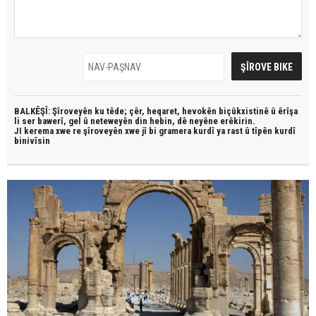
BALKÊŞÎ: Şîroveyên ku têde;
çêr, heqaret, hevokên biçûkxistinê û êrîşa
li ser bawerî, gel û neteweyên din hebin,
dê neyêne erêkirin.
JI kerema xwe re şîroveyên xwe jî bi
gramera kurdî
ya rast û
tîpên kurdî
binivîsin