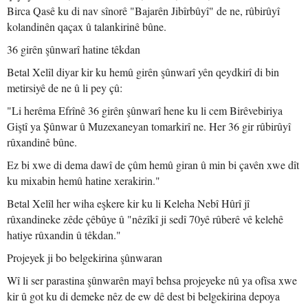
Birca Qasê ku di nav sînorê "Bajarên Jibîrbûyî" de ne, rûbirûyî
kolandinên qaçax û talankirinê bûne.
36 girên şûnwarî hatine têkdan
Betal Xelîl diyar kir ku hemû girên şûnwarî yên qeydkirî di bin
metirsiyê de ne û li pey çû:
"Li herêma Efrînê 36 girên şûnwarî hene ku li cem Birêvebiriya
Giştî ya Şûnwar û Muzexaneyan tomarkirî ne. Her 36 gir rûbirûyî
rûxandinê bûne.
Ez bi xwe di dema dawî de çûm hemû giran û min bi çavên xwe dît
ku mixabin hemû hatine xerakirin."
Betal Xelîl her wiha eşkere kir ku li Keleha Nebî Hûrî jî
rûxandineke zêde çêbûye û "nêzîkî ji sedî 70yê rûberê vê kelehê
hatiye rûxandin û têkdan."
Projeyek ji bo belgekirina şûnwaran
Wî li ser parastina şûnwarên mayî behsa projeyeke nû ya ofîsa xwe
kir û got ku di demeke nêz de ew dê dest bi belgekirina depoya