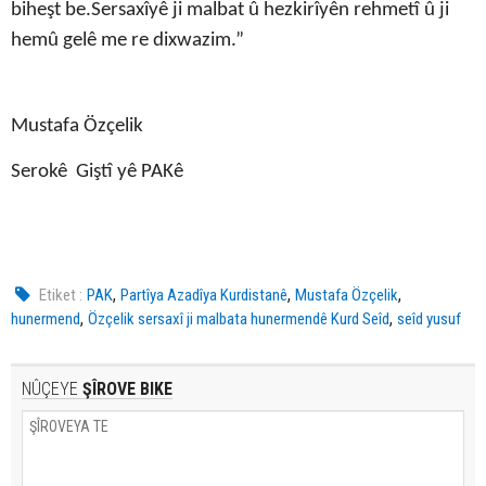
biheşt be.Sersaxîyê ji malbat û hezkirîyên rehmetî û ji
hemû gelê me re dixwazim.”
Mustafa Özçelik
Serokê Giştî yê PAKê
,
,
,
Etiket :
PAK
Partîya Azadîya Kurdistanê
Mustafa Özçelik
,
,
hunermend
Özçelik sersaxî ji malbata hunermendê Kurd Seîd
seîd yusuf
NÛÇEYE
ŞÎROVE BIKE