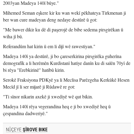
2003yan Madeya 140î bûye."
Mihemed Seman eşkere kir ku wan wekî pêkhateya Tirkmenan ji
ber wan cure madeyan deng nedaye destûrê û got:
"Me bawer dikir ku dê di paşerojê de bibe sedema pirsgirêkan û
wiha jî bû.
Referandûm hat kirin û em li dijî wê rawestiyan."
Madeya 140î ya destûrê, ji bo çareserkirina pirsgirêka guherîna
demografîk a li herêmên Kurdistanî hatiye danîn ku di salên 70yî de
bi rêya "Erebkirinê" hatibû kirin.
Serokê Fraksiyona PDKyê ya li Meclisa Parêzgeha Kerkûkê Hesen
Mecîd jî li ser mijarê ji Rûdawê re got:
"Ti sînor nikarin axekê ji xwediyê wê qut bikin.
Madeya 140î rêya vegerandina heq e ji bo xwediyê heq û
çespandina dadweriyê."
NÛÇEYE
ŞÎROVE BIKE