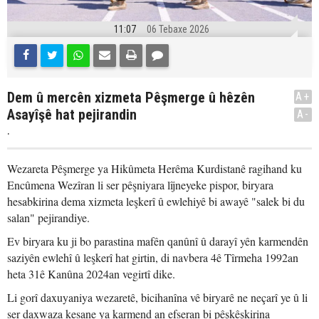
11:07
06 Tebaxe 2026
Dem û mercên xizmeta Pêşmerge û hêzên
A+
Asayîşê hat pejirandin
A-
.
Wezareta Pêşmerge ya Hikûmeta Herêma Kurdistanê ragihand ku
Encûmena Wezîran li ser pêşniyara lîjneyeke pispor, biryara
hesabkirina dema xizmeta leşkerî û ewlehiyê bi awayê "salek bi du
salan" pejirandiye.
Ev biryara ku ji bo parastina mafên qanûnî û darayî yên karmendên
saziyên ewlehî û leşkerî hat girtin, di navbera 4ê Tîrmeha 1992an
heta 31ê Kanûna 2024an vegirtî dike.
Li gorî daxuyaniya wezaretê, bicihanîna vê biryarê ne neçarî ye û li
ser daxwaza kesane ya karmend an efseran bi pêşkêşkirina