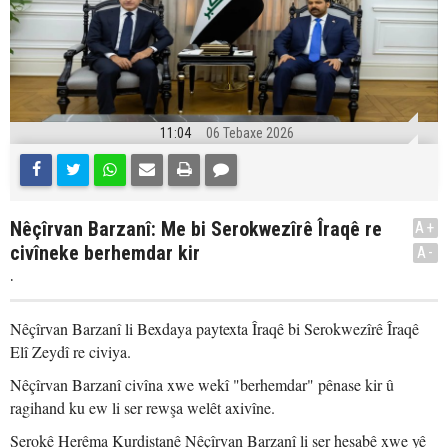
11:04
06 Tebaxe 2026
Nêçîrvan Barzanî: Me bi Serokwezîrê Îraqê re
A+
civîneke berhemdar kir
A-
.
Nêçîrvan Barzanî li Bexdaya paytexta Îraqê bi Serokwezîrê Îraqê
Elî Zeydî re civiya.
Nêçîrvan Barzanî civîna xwe wekî "berhemdar" pênase kir û
ragihand ku ew li ser rewşa welêt axivîne.
Serokê Herêma Kurdistanê Nêçîrvan Barzanî li ser hesabê xwe yê