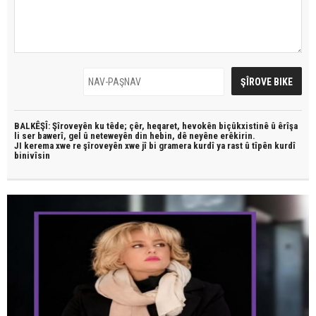
BALKÊŞÎ: Şîroveyên ku têde;
çêr, heqaret, hevokên biçûkxistinê û êrîşa
li ser bawerî, gel û neteweyên din hebin,
dê neyêne erêkirin.
JI kerema xwe re şîroveyên xwe jî bi
gramera kurdî
ya rast û
tîpên kurdî
binivîsin