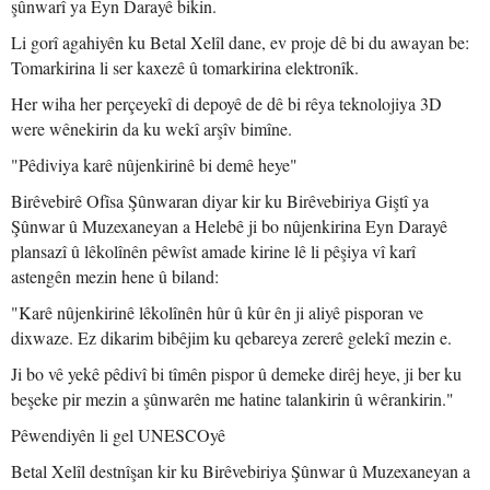
şûnwarî ya Eyn Darayê bikin.
Li gorî agahiyên ku Betal Xelîl dane, ev proje dê bi du awayan be:
Tomarkirina li ser kaxezê û tomarkirina elektronîk.
Her wiha her perçeyekî di depoyê de dê bi rêya teknolojiya 3D
were wênekirin da ku wekî arşîv bimîne.
"Pêdiviya karê nûjenkirinê bi demê heye"
Birêvebirê Ofîsa Şûnwaran diyar kir ku Birêvebiriya Giştî ya
Şûnwar û Muzexaneyan a Helebê ji bo nûjenkirina Eyn Darayê
plansazî û lêkolînên pêwîst amade kirine lê li pêşiya vî karî
astengên mezin hene û biland:
"Karê nûjenkirinê lêkolînên hûr û kûr ên ji aliyê pisporan ve
dixwaze. Ez dikarim bibêjim ku qebareya zererê gelekî mezin e.
Ji bo vê yekê pêdivî bi tîmên pispor û demeke dirêj heye, ji ber ku
beşeke pir mezin a şûnwarên me hatine talankirin û wêrankirin."
Pêwendiyên li gel UNESCOyê
Betal Xelîl destnîşan kir ku Birêvebiriya Şûnwar û Muzexaneyan a