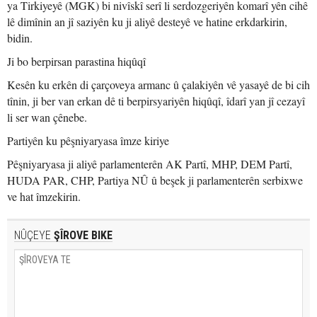
ya Tirkiyeyê (MGK) bi nivîskî serî li serdozgeriyên komarî yên cihê
lê dimînin an jî saziyên ku ji aliyê desteyê ve hatine erkdarkirin,
bidin.
Ji bo berpirsan parastina hiqûqî
Kesên ku erkên di çarçoveya armanc û çalakiyên vê yasayê de bi cih
tînin, ji ber van erkan dê ti berpirsyariyên hiqûqî, îdarî yan jî cezayî
li ser wan çênebe.
Partiyên ku pêşniyaryasa îmze kiriye
Pêşniyaryasa ji aliyê parlamenterên AK Partî, MHP, DEM Partî,
HUDA PAR, CHP, Partiya NÛ û beşek ji parlamenterên serbixwe
ve hat îmzekirin.
NÛÇEYE
ŞÎROVE BIKE