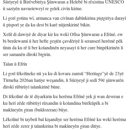
Sûriyeyê û Birêvebiriya Şûnwaran a Helebê bi rêxistina UNESCO
û saziyên navneteweyî re gelek civîn kirine.
Li gorî gotina wî, armanca van civînan dabînkirina piştgiriya darayî
û pisporî ye da ku dest bi karê nûjenkirinê bikin.
Xelîl di dawiyê de diyar kir ku wekî Ofîsa Şûnwaran a Efrînê, ew
bi berdewamî û her hefte geştên çavdêriyê li seranserî herêmê pêk
tînin da ku rê li ber kolandinên neyasayî û her cure binpêkirinên li
ser samanên dîrokî bigirin.
Talan û Efrîn
Li gorî lêkolîneke nû ya ku di kovara zanistî “Heritage”yê de 23yê
Tîrmeha 2026an hatiye weşandin, li Sûriyeyê ji sedî 59ê şûnwarên
dîrokî rûbirûyî talankirinê bûne.
Di lêkolînê de tê diyarkirin ku herêma Efrînê yek ji wan deveran e
ku herî zêde rûbirûyî rûxandin û kolandina birêkûpêk a bi
makîneyên giran (buldozeran) bûye.
Lêkolînê bi taybetî bal kişandiye ser herêma Efrînê ku wekî herêma
herî zêde zerer ji talankirina bi makîneyên giran ditiye.