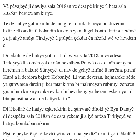
Vê pêvajoyê ji dawiya sala 2018an ve dest pê kiriye û heta sala
2025an berdewam kiriye.
Tê de hatiye gotin ku bi dehan girên dîrokî bi rêya buldozeran
hatine rûxandin û kolandin ku ev heyam li gel kontrolkirina herêmê
ya ji aliyê artêşa Tirkiyeyê û grûpên çekdar ên nêzîkî wê ve hevdem
e.
Di lêkolînê de hatiye gotin: "Ji dawiya sala 2018an ve artêşa
Tirkiyeyê û komên çekdar ên hevalbendên wê dest danîn ser çend
herêman li bakurê Sûriyeyê, di nav de geliyê Efrînê û herêma piranî
Kurd a li derdora bajarê Kobaniyê. Li van deveran, hejmareke zêde
ya şûnwarên dîrokî ji ber talankirina bi makîneyan rûbirûyî zererên
giran bûn ku xuya dike ev kar bi hevahengiya hêzên leşkerî yan di
bin parastina wan de hatiye kirin."
Di lêkolînê de hatiye eşkerekirin ku şûnwarê dîrokî yê Eyn Darayê
di destpêka sala 2018an de cara yekem ji aliyê artêşa Tirkiyeyê ve
hatiye bombebarankirin.
Pişt re peykerê şêr ê kevirî yê navdar hatiye dizîn ku li gorî lêkolînê