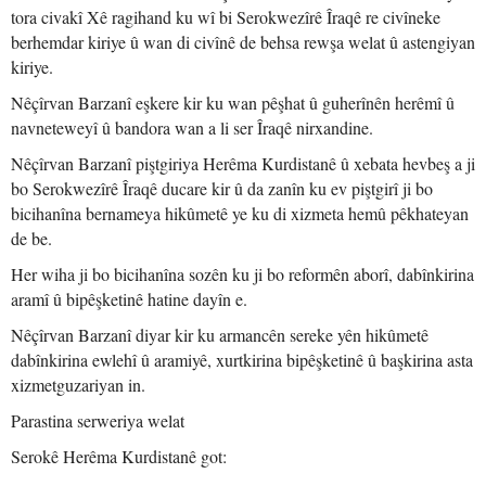
tora civakî Xê ragihand ku wî bi Serokwezîrê Îraqê re civîneke
berhemdar kiriye û wan di civînê de behsa rewşa welat û astengiyan
kiriye.
Nêçîrvan Barzanî eşkere kir ku wan pêşhat û guherînên herêmî û
navneteweyî û bandora wan a li ser Îraqê nirxandine.
Nêçîrvan Barzanî piştgiriya Herêma Kurdistanê û xebata hevbeş a ji
bo Serokwezîrê Îraqê ducare kir û da zanîn ku ev piştgirî ji bo
bicihanîna bernameya hikûmetê ye ku di xizmeta hemû pêkhateyan
de be.
Her wiha ji bo bicihanîna sozên ku ji bo reformên aborî, dabînkirina
aramî û bipêşketinê hatine dayîn e.
Nêçîrvan Barzanî diyar kir ku armancên sereke yên hikûmetê
dabînkirina ewlehî û aramiyê, xurtkirina bipêşketinê û başkirina asta
xizmetguzariyan in.
Parastina serweriya welat
Serokê Herêma Kurdistanê got: