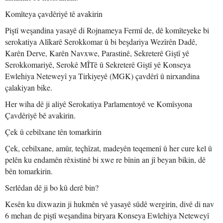
Komîteya çavdêriyê tê avakirin
Piştî weşandina yasayê di Rojnameya Fermî de, dê komîteyeke bi
serokatiya Alîkarê Serokkomar û bi beşdariya Wezîrên Dadê,
Karên Derve, Karên Navxwe, Parastinê, Sekreterê Giştî yê
Serokkomariyê, Serokê MÎTê û Sekreterê Giştî yê Konseya
Ewlehiya Neteweyî ya Tirkiyeyê (MGK) çavdêrî û nirxandina
çalakiyan bike.
Her wiha dê ji aliyê Serokatiya Parlamentoyê ve Komîsyona
Çavdêriyê bê avakirin.
Çek û cebilxane tên tomarkirin
Çek, cebilxane, amûr, teçhîzat, madeyên teqemenî û her cure kel û
pelên ku endamên rêxistinê bi xwe re bînin an jî beyan bikin, dê
bên tomarkirin.
Serlêdan dê ji bo kû derê bin?
Kesên ku dixwazin ji hukmên vê yasayê sûdê wergirin, divê di nav
6 mehan de piştî weşandina biryara Konseya Ewlehiya Neteweyî