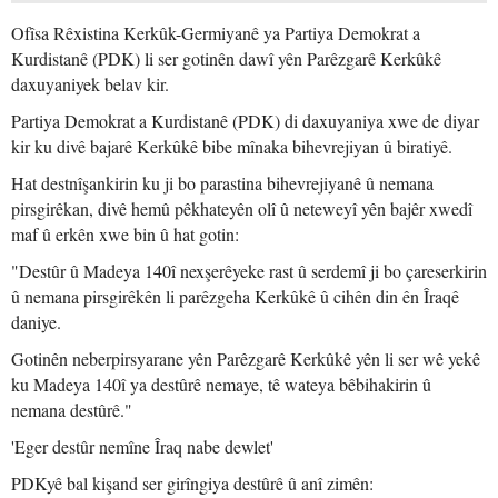
Ofîsa Rêxistina Kerkûk-Germiyanê ya Partiya Demokrat a
Kurdistanê (PDK) li ser gotinên dawî yên Parêzgarê Kerkûkê
daxuyaniyek belav kir.
Partiya Demokrat a Kurdistanê (PDK) di daxuyaniya xwe de diyar
kir ku divê bajarê Kerkûkê bibe mînaka bihevrejiyan û biratiyê.
Hat destnîşankirin ku ji bo parastina bihevrejiyanê û nemana
pirsgirêkan, divê hemû pêkhateyên olî û neteweyî yên bajêr xwedî
maf û erkên xwe bin û hat gotin:
"Destûr û Madeya 140î nexşerêyeke rast û serdemî ji bo çareserkirin
û nemana pirsgirêkên li parêzgeha Kerkûkê û cihên din ên Îraqê
daniye.
Gotinên neberpirsyarane yên Parêzgarê Kerkûkê yên li ser wê yekê
ku Madeya 140î ya destûrê nemaye, tê wateya bêbihakirin û
nemana destûrê."
'Eger destûr nemîne Îraq nabe dewlet'
PDKyê bal kişand ser girîngiya destûrê û anî zimên: