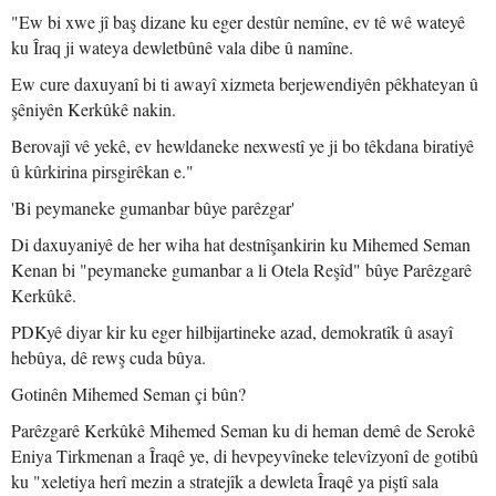
"Ew bi xwe jî baş dizane ku eger destûr nemîne, ev tê wê wateyê
ku Îraq ji wateya dewletbûnê vala dibe û namîne.
Ew cure daxuyanî bi ti awayî xizmeta berjewendiyên pêkhateyan û
şêniyên Kerkûkê nakin.
Berovajî vê yekê, ev hewldaneke nexwestî ye ji bo têkdana biratiyê
û kûrkirina pirsgirêkan e."
'Bi peymaneke gumanbar bûye parêzgar'
Di daxuyaniyê de her wiha hat destnîşankirin ku Mihemed Seman
Kenan bi "peymaneke gumanbar a li Otela Reşîd" bûye Parêzgarê
Kerkûkê.
PDKyê diyar kir ku eger hilbijartineke azad, demokratîk û asayî
hebûya, dê rewş cuda bûya.
Gotinên Mihemed Seman çi bûn?
Parêzgarê Kerkûkê Mihemed Seman ku di heman demê de Serokê
Eniya Tirkmenan a Îraqê ye, di hevpeyvîneke televîzyonî de gotibû
ku "xeletiya herî mezin a stratejîk a dewleta Îraqê ya piştî sala