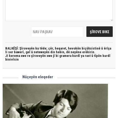
BALKÊŞÎ: Şîroveyên ku têde;
çêr, heqaret, hevokên biçûkxistinê û êrîşa
li ser bawerî, gel û neteweyên din hebin,
dê neyêne erêkirin.
JI kerema xwe re şîroveyên xwe jî bi
gramera kurdî
ya rast û
tîpên kurdî
binivîsin
Nûçeyên eleqeder