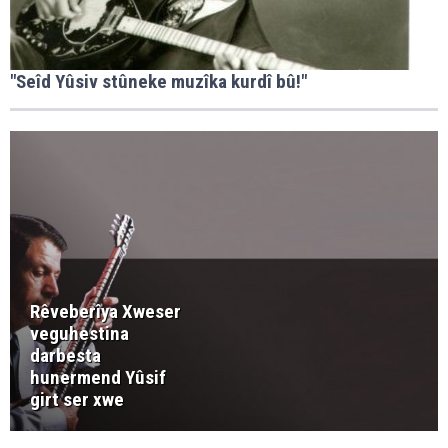
"Seîd Yûsiv stûneke muzîka kurdî bû!"
Rêveberîya Xweser
veguhestina
darbesta
hunermend Yûsif
girt ser xwe