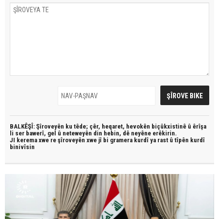
BALKÊŞÎ: Şîroveyên ku têde;
çêr, heqaret, hevokên biçûkxistinê û êrîşa
li ser bawerî, gel û neteweyên din hebin,
dê neyêne erêkirin.
JI kerema xwe re şîroveyên xwe jî bi
gramera kurdî
ya rast û
tîpên kurdî
binivîsin