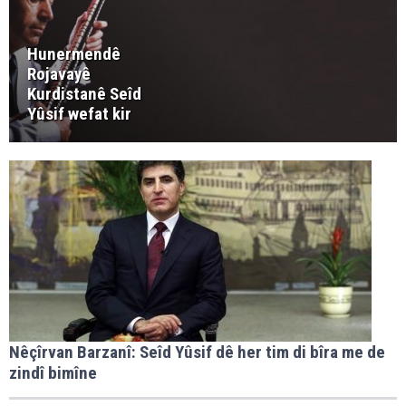
Hunermendê
Rojavayê
Kurdistanê Seîd
Yûsif wefat kir
Nêçîrvan Barzanî: Seîd Yûsif dê her tim di bîra me de
zindî bimîne