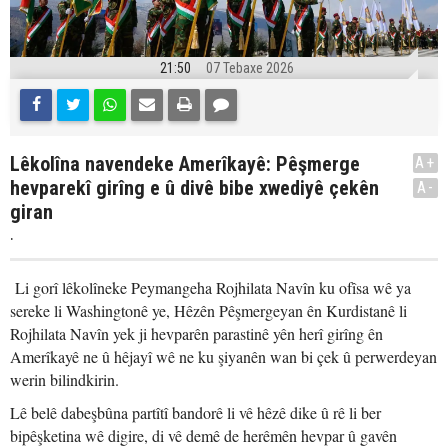
21:50
07 Tebaxe 2026
Lêkolîna navendeke Amerîkayê: Pêşmerge
A+
hevparekî girîng e û divê bibe xwediyê çekên
A-
giran
.
Li gorî lêkolîneke Peymangeha Rojhilata Navîn ku ofîsa wê ya
sereke li Washingtonê ye, Hêzên Pêşmergeyan ên Kurdistanê li
Rojhilata Navîn yek ji hevparên parastinê yên herî girîng ên
Amerîkayê ne û hêjayî wê ne ku şiyanên wan bi çek û perwerdeyan
werin bilindkirin.
Lê belê dabeşbûna partîtî bandorê li vê hêzê dike û rê li ber
bipêşketina wê digire, di vê demê de herêmên hevpar û gavên