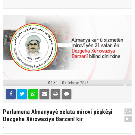
09:50
07 Tebaxe 2026
Parlamena Almanyayê xelata mirovî pêşkêşî
A+
Dezgeha Xêrxwaziya Barzanî kir
A-
.