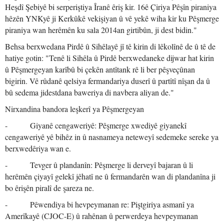
Heşdî Şebiyê bi serperiştiya Îranê êriş kir. 16ê Çiriya Pêşîn piraniya
hêzên YNKyê ji Kerkûkê vekişiyan û vê yekê wiha kir ku Pêşmerge
piraniya wan herêmên ku sala 2014an girtibûn, ji dest bidin."
Behsa berxwedana Pirdê û Sihêlayê jî tê kirin di lêkolînê de û tê de
hatiye gotin: "Tenê li Sihêla û Pirdê berxwedaneke dijwar hat kirin
û Pêşmergeyan karîbû bi çekên antîtank rê li ber pêşveçûnan
bigirin. Vê rûdanê qelsiya fermandariya duserî û partîtî nîşan da û
bû sedema jidestdana baweriya di navbera aliyan de."
Nirxandina bandora leşkerî ya Pêşmergeyan
- Giyanê cengaweriyê: Pêşmerge xwediyê giyanekî
cengaweriyê yê bihêz in û nasnameya neteweyî sedemeke sereke ya
berxwedêriya wan e.
- Tevger û plandanîn: Pêşmerge li derveyî bajaran û li
herêmên çiyayî gelekî jêhatî ne û fermandarên wan di plandanîna ji
bo êrişên piralî de şareza ne.
- Pêwendiya bi hevpeymanan re: Piştgiriya asmanî ya
Amerîkayê (CJOC-E) û rahênan û perwerdeya hevpeymanan