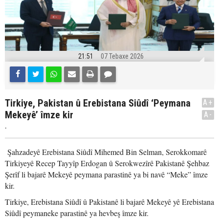
21:51
07 Tebaxe 2026
Tirkiye, Pakistan û Erebistana Siûdî ‘Peymana
A+
Mekeyê’ îmze kir
A-
.
Şahzadeyê Erebistana Siûdî Mihemed Bin Selman, Serokkomarê
Tirkiyeyê Recep Tayyîp Erdogan û Serokwezîrê Pakistanê Şehbaz
Şerîf li bajarê Mekeyê peymana parastinê ya bi navê “Meke” îmze
kir.
Tirkiye, Erebistana Siûdî û Pakistanê li bajarê Mekeyê yê Erebistana
Siûdî peymaneke parastinê ya hevbeş îmze kir.