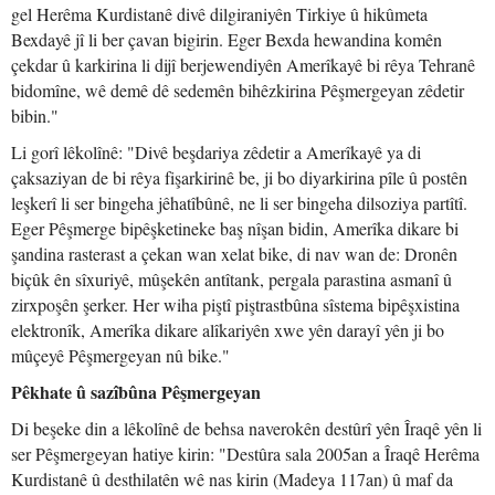
gel Herêma Kurdistanê divê dilgiraniyên Tirkiye û hikûmeta
Bexdayê jî li ber çavan bigirin. Eger Bexda hewandina komên
çekdar û karkirina li dijî berjewendiyên Amerîkayê bi rêya Tehranê
bidomîne, wê demê dê sedemên bihêzkirina Pêşmergeyan zêdetir
bibin."
Li gorî lêkolînê: "Divê beşdariya zêdetir a Amerîkayê ya di
çaksaziyan de bi rêya fişarkirinê be, ji bo diyarkirina pîle û postên
leşkerî li ser bingeha jêhatîbûnê, ne li ser bingeha dilsoziya partîtî.
Eger Pêşmerge bipêşketineke baş nîşan bidin, Amerîka dikare bi
şandina rasterast a çekan wan xelat bike, di nav wan de: Dronên
biçûk ên sîxuriyê, mûşekên antîtank, pergala parastina asmanî û
zirxpoşên şerker. Her wiha piştî piştrastbûna sîstema bipêşxistina
elektronîk, Amerîka dikare alîkariyên xwe yên darayî yên ji bo
mûçeyê Pêşmergeyan nû bike."
Pêkhate û sazîbûna Pêşmergeyan
Di beşeke din a lêkolînê de behsa naverokên destûrî yên Îraqê yên li
ser Pêşmergeyan hatiye kirin: "Destûra sala 2005an a Îraqê Herêma
Kurdistanê û desthilatên wê nas kirin (Madeya 117an) û maf da