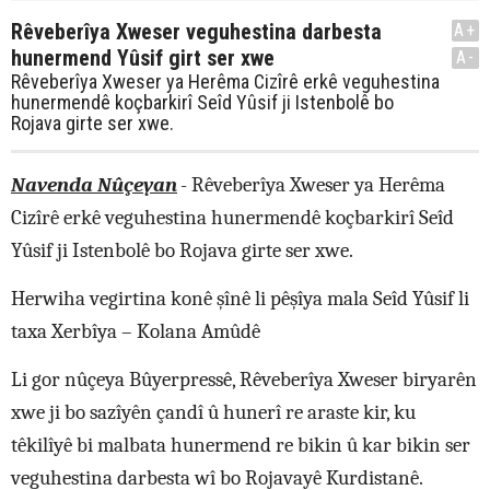
Rêveberîya Xweser veguhestina darbesta
A+
hunermend Yûsif girt ser xwe
A-
Rêveberîya Xweser ya Herêma Cizîrê erkê veguhestina
hunermendê koçbarkirî Seîd Yûsif ji Istenbolê bo
Rojava girte ser xwe.
Navenda Nûçeyan
-
Rêveberîya Xweser ya Herêma
Cizîrê erkê veguhestina hunermendê koçbarkirî Seîd
Yûsif ji Istenbolê bo Rojava girte ser xwe.
Herwiha vegirtina konê şînê li pêşîya mala Seîd Yûsif li
taxa Xerbîya – Kolana Amûdê
Li gor nûçeya Bûyerpressê, Rêveberîya Xweser biryarên
xwe ji bo sazîyên çandî û hunerî re araste kir, ku
têkilîyê bi malbata hunermend re bikin û kar bikin ser
veguhestina darbesta wî bo Rojavayê Kurdistanê.