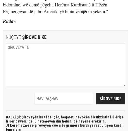
bidomîne, wê demê pêgeha Herêma Kurdistanê û Hêzên
Pêşmergeyan dê ji bo Amerîkayê bibin vebijêrka yekem."
Rûdaw
NÛÇEYE
ŞÎROVE BIKE
BALKÊŞÎ: Şîroveyên ku têde;
çêr, heqaret, hevokên biçûkxistinê û êrîşa
li ser bawerî, gel û neteweyên din hebin,
dê neyêne erêkirin.
JI kerema xwe re şîroveyên xwe jî bi
gramera kurdî
ya rast û
tîpên kurdî
binivîsin