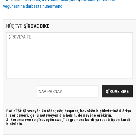
veguhestina darbesta hunermend
NÛÇEYE
ŞÎROVE BIKE
BALKÊŞÎ: Şîroveyên ku têde;
çêr, heqaret, hevokên biçûkxistinê û êrîşa
li ser bawerî, gel û neteweyên din hebin,
dê neyêne erêkirin.
JI kerema xwe re şîroveyên xwe jî bi
gramera kurdî
ya rast û
tîpên kurdî
binivîsin