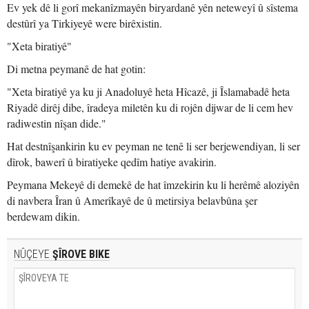
Ev yek dê li gorî mekanîzmayên biryardanê yên neteweyî û sîstema
destûrî ya Tirkiyeyê were birêxistin.
"Xeta biratiyê"
Di metna peymanê de hat gotin:
"Xeta biratiyê ya ku ji Anadoluyê heta Hîcazê, ji Îslamabadê heta
Riyadê dirêj dibe, îradeya miletên ku di rojên dijwar de li cem hev
radiwestin nîşan dide."
Hat destnîşankirin ku ev peyman ne tenê li ser berjewendiyan, li ser
dîrok, bawerî û biratiyeke qedîm hatiye avakirin.
Peymana Mekeyê di demekê de hat îmzekirin ku li herêmê aloziyên
di navbera Îran û Amerîkayê de û metirsiya belavbûna şer
berdewam dikin.
NÛÇEYE
ŞÎROVE BIKE