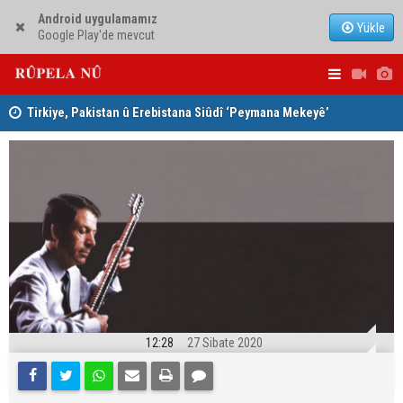
Android uygulamamız
Yükle
Google Play'de mevcut
Tirkiye, Pakistan û Erebistana Siûdî ‘Peymana Mekeyê’
Lêkolîna n
îmze kir
girîng e û 
12:28
27 Sibate 2020