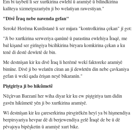
Em bi taybetî li ser xurtkirina ewlehî û aramiyê û bilindkirina
kalîteya xizmetguzariyên ji bo welatiyan rawestiyan."
"Divê Îraq nebe navenda gefan"
Serokê Herêma Kurdistanê li ser mijara "kontrolkirina çekan" jî got:
"Ji bo xurtkirina serweriya qanûnê û parastina ewlehiya Îraqê, me
bal kişand ser girîngiya bicihkirina biryara komkirina çekan a ku
tenê di destê dewletê de bin.
Me destnîşan kir ku divê Îraq li herêmê wekî faktoreke aramiyê
bimîne. Divê ji bo welatên cîran an jî dewletên din nebe çavkaniya
gefan û wekî qada êrişan neyê bikaranîn."
Piştgiriya ji bo hikûmetê
Nêçîrvan Barzanî her wiha diyar kir ku ew piştgiriya tam didin
gavên hikûmetê yên ji bo xurtkirina aramiyê.
Wî destnîşan kir ku çareserkirina pirsgirêkên heyî ya bi hişmendiya
berpirsyariya hevpar dê di berjewendiya gelê Îraqê de be û dê
pêvajoya bipêşketin û aramiyê xurt bike.