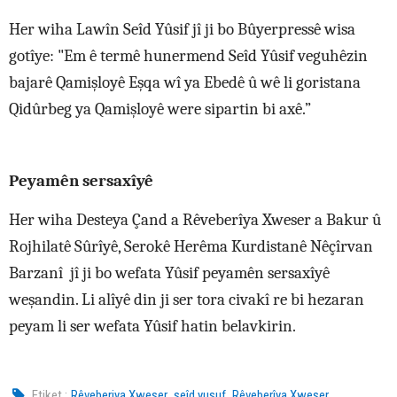
Her wiha Lawîn Seîd Yûsif jî ji bo Bûyerpressê wisa
gotîye: "Em ê termê hunermend Seîd Yûsif veguhêzin
bajarê Qamişloyê Eşqa wî ya Ebedê û wê li goristana
Qidûrbeg ya Qamişloyê were sipartin bi axê.”
Peyamên sersaxîyê
Her wiha Desteya Çand a Rêveberîya Xweser a Bakur û
Rojhilatê Sûrîyê, Serokê Herêma Kurdistanê Nêçîrvan
Barzanî jî ji bo wefata Yûsif peyamên sersaxîyê
weşandin. Li alîyê din ji ser tora civakî re bi hezaran
peyam li ser wefata Yûsif hatin belavkirin.
,
,
Etiket :
Rêveberiya Xweser
seîd yusuf
Rêveberîya Xweser