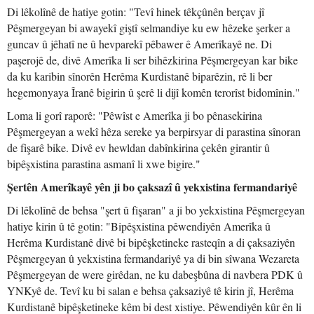
Di lêkolînê de hatiye gotin: "Tevî hinek têkçûnên berçav jî
Pêşmergeyan bi awayekî giştî selmandiye ku ew hêzeke şerker a
guncav û jêhatî ne û hevparekî pêbawer ê Amerîkayê ne. Di
paşerojê de, divê Amerîka li ser bihêzkirina Pêşmergeyan kar bike
da ku karibin sînorên Herêma Kurdistanê biparêzin, rê li ber
hegemonyaya Îranê bigirin û şerê li dijî komên terorîst bidomînin."
Loma li gorî raporê: "Pêwîst e Amerîka ji bo pênasekirina
Pêşmergeyan a wekî hêza sereke ya berpirsyar di parastina sînoran
de fişarê bike. Divê ev hewldan dabînkirina çekên girantir û
bipêşxistina parastina asmanî li xwe bigire."
Şertên Amerîkayê yên ji bo çaksazî û yekxistina fermandariyê
Di lêkolînê de behsa "şert û fişaran" a ji bo yekxistina Pêşmergeyan
hatiye kirin û tê gotin: "Bipêşxistina pêwendiyên Amerîka û
Herêma Kurdistanê divê bi bipêşketineke rasteqîn a di çaksaziyên
Pêşmergeyan û yekxistina fermandariyê ya di bin sîwana Wezareta
Pêşmergeyan de were girêdan, ne ku dabeşbûna di navbera PDK û
YNKyê de. Tevî ku bi salan e behsa çaksaziyê tê kirin jî, Herêma
Kurdistanê bipêşketineke kêm bi dest xistiye. Pêwendiyên kûr ên li