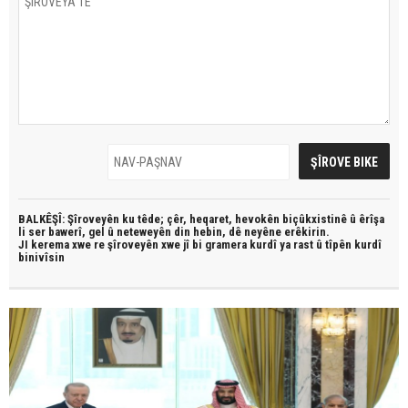
BALKÊŞÎ: Şîroveyên ku têde;
çêr, heqaret, hevokên biçûkxistinê û êrîşa
li ser bawerî, gel û neteweyên din hebin,
dê neyêne erêkirin.
JI kerema xwe re şîroveyên xwe jî bi
gramera kurdî
ya rast û
tîpên kurdî
binivîsin