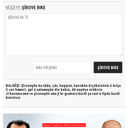
NÛÇEYE
ŞÎROVE BIKE
BALKÊŞÎ: Şîroveyên ku têde;
çêr, heqaret, hevokên biçûkxistinê û êrîşa
li ser bawerî, gel û neteweyên din hebin,
dê neyêne erêkirin.
JI kerema xwe re şîroveyên xwe jî bi
gramera kurdî
ya rast û
tîpên kurdî
binivîsin