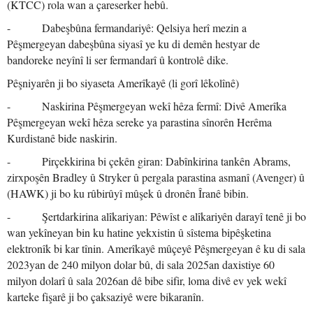
(KTCC) rola wan a çareserker hebû.
- Dabeşbûna fermandariyê: Qelsiya herî mezin a
Pêşmergeyan dabeşbûna siyasî ye ku di demên hestyar de
bandoreke neyînî li ser fermandarî û kontrolê dike.
Pêşniyarên ji bo siyaseta Amerîkayê (li gorî lêkolînê)
- Naskirina Pêşmergeyan wekî hêza fermî: Divê Amerîka
Pêşmergeyan wekî hêza sereke ya parastina sînorên Herêma
Kurdistanê bide naskirin.
- Pirçekkirina bi çekên giran: Dabînkirina tankên Abrams,
zirxpoşên Bradley û Stryker û pergala parastina asmanî (Avenger) û
(HAWK) ji bo ku rûbirûyî mûşek û dronên Îranê bibin.
- Şertdarkirina alîkariyan: Pêwîst e alîkariyên darayî tenê ji bo
wan yekîneyan bin ku hatine yekxistin û sîstema bipêşketina
elektronîk bi kar tînin. Amerîkayê mûçeyê Pêşmergeyan ê ku di sala
2023yan de 240 milyon dolar bû, di sala 2025an daxistiye 60
milyon dolarî û sala 2026an dê bibe sifir, loma divê ev yek wekî
karteke fişarê ji bo çaksaziyê were bikaranîn.