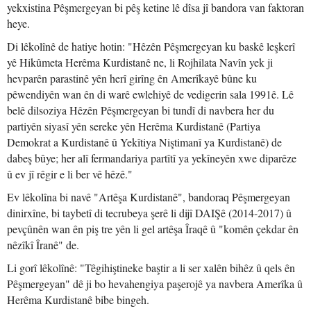
yekxistina Pêşmergeyan bi pêş ketine lê dîsa jî bandora van faktoran
heye.
Di lêkolînê de hatiye hotin: "Hêzên Pêşmergeyan ku baskê leşkerî
yê Hikûmeta Herêma Kurdistanê ne, li Rojhilata Navîn yek ji
hevparên parastinê yên herî girîng ên Amerîkayê bûne ku
pêwendiyên wan ên di warê ewlehiyê de vedigerin sala 1991ê. Lê
belê dilsoziya Hêzên Pêşmergeyan bi tundî di navbera her du
partiyên siyasî yên sereke yên Herêma Kurdistanê (Partiya
Demokrat a Kurdistanê û Yekîtiya Niştimanî ya Kurdistanê) de
dabeş bûye; her alî fermandariya partîtî ya yekîneyên xwe diparêze
û ev jî rêgir e li ber vê hêzê."
Ev lêkolîna bi navê "Artêşa Kurdistanê", bandoraq Pêşmergeyan
dinirxîne, bi taybetî di tecrubeya şerê li dijî DAIŞê (2014-2017) û
pevçûnên wan ên piş tre yên li gel artêşa Îraqê û "komên çekdar ên
nêzîkî Îranê" de.
Li gorî lêkolînê: "Têgihiştineke baştir a li ser xalên bihêz û qels ên
Pêşmergeyan" dê ji bo hevahengiya paşerojê ya navbera Amerîka û
Herêma Kurdistanê bibe bingeh.