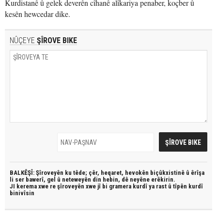
Kurdistanê û gelek deverên cîhanê alîkariya penaber, koçber û
kesên hewcedar dike.
NÛÇEYE
ŞÎROVE BIKE
BALKÊŞÎ: Şîroveyên ku têde;
çêr, heqaret, hevokên biçûkxistinê û êrîşa
li ser bawerî, gel û neteweyên din hebin,
dê neyêne erêkirin.
JI kerema xwe re şîroveyên xwe jî bi
gramera kurdî
ya rast û
tîpên kurdî
binivîsin