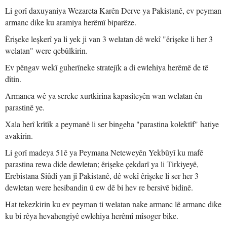
Li gorî daxuyaniya Wezareta Karên Derve ya Pakistanê, ev peyman
armanc dike ku aramiya herêmî biparêze.
Êrişeke leşkerî ya li yek ji van 3 welatan dê wekî "êrişeke li her 3
welatan" were qebûlkirin.
Ev pêngav wekî guherîneke stratejîk a di ewlehiya herêmê de tê
dîtin.
Armanca wê ya sereke xurtkirina kapasîteyên wan welatan ên
parastinê ye.
Xala herî krîtîk a peymanê li ser bingeha "parastina kolektîf" hatiye
avakirin.
Li gorî madeya 51ê ya Peymana Neteweyên Yekbûyî ku mafê
parastina rewa dide dewletan; êrişeke çekdarî ya li Tirkiyeyê,
Erebistana Siûdî yan jî Pakistanê, dê wekî êrişeke li ser her 3
dewletan were hesibandin û ew dê bi hev re bersivê bidinê.
Hat tekezkirin ku ev peyman ti welatan nake armanc lê armanc dike
ku bi rêya hevahengiyê ewlehiya herêmî mîsoger bike.