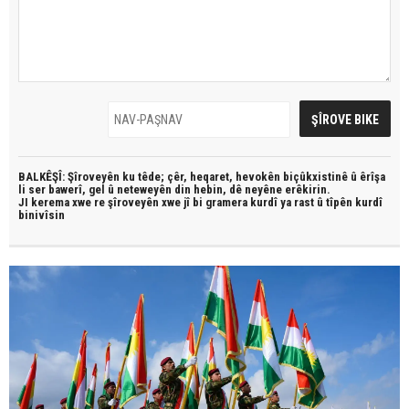
BALKÊŞÎ: Şîroveyên ku têde;
çêr, heqaret, hevokên biçûkxistinê û êrîşa
li ser bawerî, gel û neteweyên din hebin,
dê neyêne erêkirin.
JI kerema xwe re şîroveyên xwe jî bi
gramera kurdî
ya rast û
tîpên kurdî
binivîsin