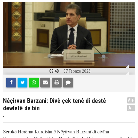
09:48
07 Tebaxe 2026
Nêçîrvan Barzanî: Divê çek tenê di destê
A+
dewletê de bin
A-
.
Serokê Herêma Kurdistanê Nêçîrvan Barzanî di civîna