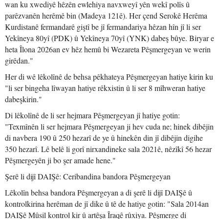
wan ku xwediyê hêzên ewlehiya navxweyî yên wekî polîs û
parêzvanên herêmê bin (Madeya 121ê). Her çend Serokê Herêma
Kurdistanê fermandarê giştî be jî fermandariya hêzan hîn jî li ser
Yekîneya 80yî (PDK) û Yekîneya 70yî (YNK) dabeş bûye. Biryar e
heta Îlona 2026an ev hêz hemû bi Wezareta Pêşmergeyan ve werin
girêdan."
Her di wê lêkolînê de behsa pêkhateya Pêşmergeyan hatiye kirin ku
"li ser bingeha lîwayan hatiye rêkxistin û li ser 8 mîhweran hatiye
dabeşkirin."
Di lêkolînê de li ser hejmara Pêşmergeyan jî hatiye gotin:
"Texmînên li ser hejmara Pêşmergeyan ji hev cuda ne; hinek dibêjin
di navbera 190 û 250 hezarî de ye û hinekên din jî dibêjin digihe
350 hezarî. Lê belê li gorî nirxandineke sala 2021ê, nêzîkî 56 hezar
Pêşmergeyên ji bo şer amade hene."
Şerê li dijî DAIŞê: Ceribandina bandora Pêşmergeyan
Lêkolîn behsa bandora Pêşmergeyan a di şerê li dijî DAIŞê û
kontrolkirina herêman de jî dike û tê de hatiye gotin: "Sala 2014an
DAIŞê Mûsil kontrol kir û artêşa Îraqê rûxiya. Pêşmerge di