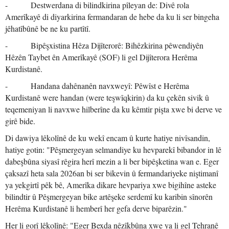
- Destwerdana di bilindkirina pîleyan de: Divê rola
Amerîkayê di diyarkirina fermandaran de hebe da ku li ser bingeha
jêhatîbûnê be ne ku partîtî.
- Bipêşxistina Hêza Dijîterorê: Bihêzkirina pêwendiyên
Hêzên Taybet ên Amerîkayê (SOF) li gel Dijîterora Herêma
Kurdistanê.
- Handana dahênanên navxweyî: Pêwîst e Herêma
Kurdistanê were handan (were teşwîqkirin) da ku çekên sivik û
teqemeniyan li navxwe hilberîne da ku kêmtir pişta xwe bi derve ve
girê bide.
Di dawiya lêkolînê de ku wekî encam û kurte hatiye nivîsandin,
hatiye gotin: "Pêşmergeyan selmandiye ku hevparekî bibandor in lê
dabeşbûna siyasî rêgira herî mezin a li ber bipêşketina wan e. Eger
çaksazî heta sala 2026an bi ser bikevin û fermandariyeke niştimanî
ya yekgirtî pêk bê, Amerîka dikare hevpariya xwe bigihîne asteke
bilindtir û Pêşmergeyan bike artêşeke serdemî ku karibin sînorên
Herêma Kurdistanê li hemberî her gefa derve biparêzin."
Her li gorî lêkolînê: "Eger Bexda nêzîkbûna xwe ya li gel Tehranê