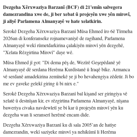
Dezgeha Xêrxwaziya Barzanî (BCF) di 21’emîn salvegera
damezrandina xwe de, ji ber xebat û projeyên xwe yên mirovî,
ji aliyê Parlamena Almanyayê ve hate xelatkirin.
Serokê Dezgeha Xêrxwaziya Barzanî Mûsa Ehmed îro 6ê Tîrmeha
2026an di konferanseke rojnamevaniyê de ragihand, Parlamena
Almanyayê wekî rûmetdarkirina çalakiyên mirovî yên dezgehê,
"Xelata Rêzgirtina Mirovî" daye wê.
Mûsa Ehmed jî got: "Di dema pêş de, Wezîrê Geşepêdanê yê
Almanyayê dê serdana Herêma Kurdistanê û Iraqê bike. Armanca
vê serdanê amadekirina zemînekê ye ji bo hevahengiya zêdetir. Ji bo
me ev gaveke gelekî giring û bi nirx e."
Serokê Dezgeha Xêrxwaziya Barzanî bal kişand ser giringiya vê
xelatê û destnîşan kir, ev rêzgirtina Parlamena Almanyayê, nîşana
baweriya civaka navdewletî ye bi kar û projeyên mirovî yên ku
dezgeha wan li seranserî herêmê encam dide.
Dezgeha Xêrxwaziya Barzanî ku di sala 2005’an de hatiye
damezrandin, wekî saziyeke mirovî ya nehikûmî li Herêma