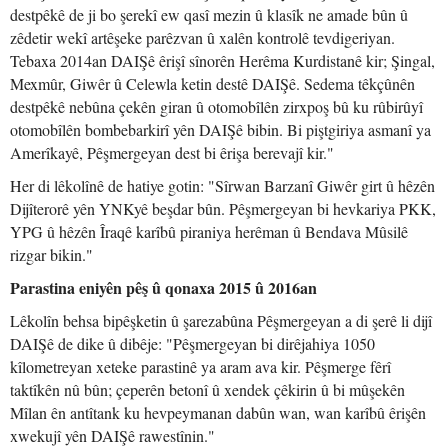
destpêkê de ji bo şerekî ew qasî mezin û klasîk ne amade bûn û
zêdetir wekî artêşeke parêzvan û xalên kontrolê tevdigeriyan.
Tebaxa 2014an DAIŞê êrişî sînorên Herêma Kurdistanê kir; Şingal,
Mexmûr, Giwêr û Celewla ketin destê DAIŞê. Sedema têkçûnên
destpêkê nebûna çekên giran û otomobîlên zirxpoş bû ku rûbirûyî
otomobîlên bombebarkirî yên DAIŞê bibin. Bi piştgiriya asmanî ya
Amerîkayê, Pêşmergeyan dest bi êrişa berevajî kir."
Her di lêkolînê de hatiye gotin: "Sîrwan Barzanî Giwêr girt û hêzên
Dijîterorê yên YNKyê beşdar bûn. Pêşmergeyan bi hevkariya PKK,
YPG û hêzên Îraqê karîbû piraniya herêman û Bendava Mûsilê
rizgar bikin."
Parastina eniyên pêş û qonaxa 2015 û 2016an
Lêkolîn behsa bipêşketin û şarezabûna Pêşmergeyan a di şerê li dijî
DAIŞê de dike û dibêje: "Pêşmergeyan bi dirêjahiya 1050
kîlometreyan xeteke parastinê ya aram ava kir. Pêşmerge fêrî
taktîkên nû bûn; çeperên betonî û xendek çêkirin û bi mûşekên
Mîlan ên antîtank ku hevpeymanan dabûn wan, wan karîbû êrişên
xwekujî yên DAIŞê rawestînin."