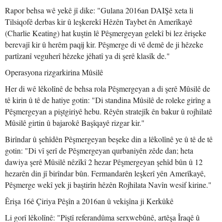
Rapor behsa wê yekê jî dike: "Gulana 2016an DAIŞê xeta li
Tilsiqofê derbas kir û leşkerekî Hêzên Taybet ên Amerîkayê
(Charlie Keating) hat kuştin lê Pêşmergeyan gelekî bi lez êrişeke
berevajî kir û herêm paqij kir. Pêşmerge di vê demê de ji hêzeke
partîzanî veguherî hêzeke jêhatî ya di şerê klasîk de."
Operasyona rizgarkirina Mûsilê
Her di wê lêkolînê de behsa rola Pêşmergeyan a di şerê Mûsilê de
tê kirin û tê de hatiye gotin: "Di standina Mûsilê de roleke girîng a
Pêşmergeyan a piştgiriyê hebu. Rêyên stratejîk ên bakur û rojhilatê
Mûsilê girtin û bajarokê Başîqayê rizgar kir."
Birîndar û şehîdên Pêşmergeyan beşeke din a lêkolînê ye û tê de tê
gotin: "Di vî şerî de Pêşmergeyan qurbaniyên zêde dan; heta
dawiya şerê Mûsilê nêzîkî 2 hezar Pêşmergeyan şehîd bûn û 12
hezarên din jî birîndar bûn. Fermandarên leşkerî yên Amerîkayê,
Pêşmerge wekî yek ji baştirîn hêzên Rojhilata Navîn wesif kirine."
Êrişa 16ê Çiriya Pêşîn a 2016an û vekişîna ji Kerkûkê
Li gorî lêkolînê: "Piştî referandûma serxwebûnê, artêşa Îraqê û