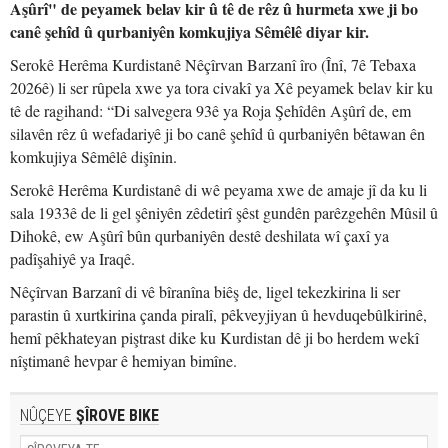
Aşûrî" de peyamek belav kir û tê de rêz û hurmeta xwe ji bo
canê şehîd û qurbaniyên komkujiya Sêmêlê diyar kir.
Serokê Herêma Kurdistanê Nêçîrvan Barzanî îro (Înî, 7ê Tebaxa
2026ê) li ser rûpela xwe ya tora civakî ya Xê peyamek belav kir ku
tê de ragihand: “Di salvegera 93ê ya Roja Şehîdên Aşûrî de, em
silavên rêz û wefadariyê ji bo canê şehîd û qurbaniyên bêtawan ên
komkujiya Sêmêlê dişînin.
Serokê Herêma Kurdistanê di wê peyama xwe de amaje jî da ku li
sala 1933ê de li gel şêniyên zêdetirî şêst gundên parêzgehên Mûsil û
Dihokê, ew Aşûrî bûn qurbaniyên destê deshilata wî çaxî ya
padîşahiyê ya Iraqê.
Nêçîrvan Barzanî di vê bîranîna biêş de, ligel tekezkirina li ser
parastin û xurtkirina çanda piralî, pêkveyjiyan û hevduqebûlkirinê,
hemî pêkhateyan piştrast dike ku Kurdistan dê ji bo herdem wekî
nîştimanê hevpar ê hemiyan bimîne.
NÛÇEYE
ŞÎROVE BIKE