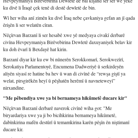
Hevpeymaniya Birêvebirina Dewletê de bal kişand ser ser wê yekê
ku divê li Îraqê çek tenê di destê dewletê de bin.
Wî her wiha anî zimên ku divê Îraq nebe çavkaniya gefan an jî qada
êrişên li ser welatên cîran.
Nêçîrvan Barzanî li ser hesabê xwe yê medyaya civakî derbarê
civîna Hevpeymaniya Birêvebirina Dewletê daxuyaniyek belav kir
ku doh êvarî li Bexdayê hat kirin.
Barzanî diyar kir ku ew bi nûnerên Serokkomarî, Serokwezîrî,
Serokatiya Parlamentoyê, Encumena Dadweriyê û serkirdeyên
aliyên siyasî re hatine ba hev û wan di civînê de “rewşa giştî ya
welat, pirsgirêkên heyî û pêşhatên herêmî û navneteweyî”
nirxandine.
"Me pêbendiya xwe ya bi bernameya hikûmetê ducare kir"
Nêçîrvan Barzanî derbarê naverok civînê wiha got: "Me
biryardariya xwe ya ji bo bicihkirina bernameya hikûmetê,
dabînkirina mafên destûrî û temamkirina karên pêşîn ên niştimanî
ducare kir.