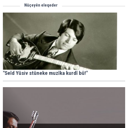
Nûçeyên eleqeder
"Seîd Yûsiv stûneke muzîka kurdî bû!"