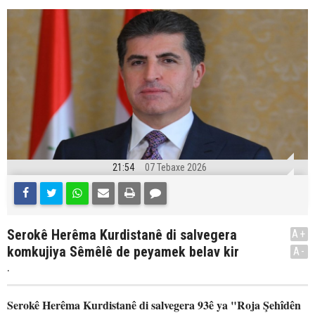
21:54
07 Tebaxe 2026
Serokê Herêma Kurdistanê di salvegera
A+
komkujiya Sêmêlê de peyamek belav kir
A-
.
Serokê Herêma Kurdistanê di salvegera 93ê ya "Roja Şehîdên