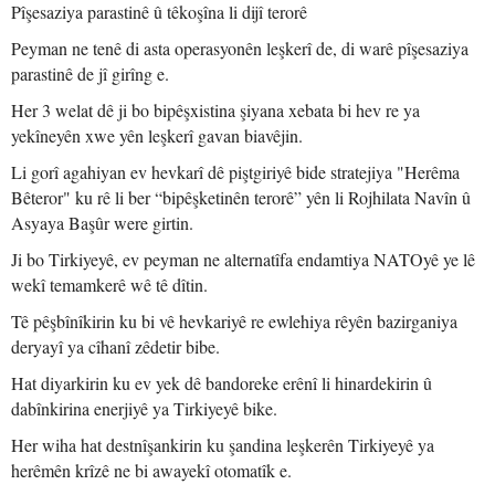
Pîşesaziya parastinê û têkoşîna li dijî terorê
Peyman ne tenê di asta operasyonên leşkerî de, di warê pîşesaziya
parastinê de jî girîng e.
Her 3 welat dê ji bo bipêşxistina şiyana xebata bi hev re ya
yekîneyên xwe yên leşkerî gavan biavêjin.
Li gorî agahiyan ev hevkarî dê piştgiriyê bide stratejiya "Herêma
Bêteror" ku rê li ber “bipêşketinên terorê” yên li Rojhilata Navîn û
Asyaya Başûr were girtin.
Ji bo Tirkiyeyê, ev peyman ne alternatîfa endamtiya NATOyê ye lê
wekî temamkerê wê tê dîtin.
Tê pêşbînîkirin ku bi vê hevkariyê re ewlehiya rêyên bazirganiya
deryayî ya cîhanî zêdetir bibe.
Hat diyarkirin ku ev yek dê bandoreke erênî li hinardekirin û
dabînkirina enerjiyê ya Tirkiyeyê bike.
Her wiha hat destnîşankirin ku şandina leşkerên Tirkiyeyê ya
herêmên krîzê ne bi awayekî otomatîk e.