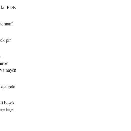
n, ku PDK
ştemanî
ek pir
ên
mirov
n va nayên
roja gele
tî beşek
êve biçe.