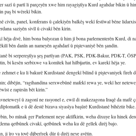
er sazî û partî li parçeyên xwe him rayagiştîya Kurd agahdar bikin û hi
in paş bi wêrekî bikin.
ê civîn, panel, konferans û çalekiyên balkêş wekî festîwal bêne lidarxist
dana saziyên sivîl û civakî bên kirin.
î hêja divê, him bona balyozan û him jî bona parlementerên Kurd, di n
 têkilî bên danîn an nameyên agahdarî û piştevaniyê bên şandin.
istanê bi serpereştîya şeş partîyan (PAK, PSK, PDK-Bakur, PDK-T, ÖSP
in, bi kesên serbixwe va komîtek hat hilbijartin, ev karekî hêja ye.
 zehmet e ku li bakurê Kurdistanê dengekî bilind û piştevaniyek fireh d
înin; dibêjin, “ragihandina serxwebûnê mafekî rewa ye, wekî her netew
îst e rapirsîn bêt kirin.”
navneteweyî û zagonî ne rasyonel e, ewil di makezagona Iraqê da mafê ç
dîplomatîk e û dê destê bizava siyasîya başûrê Kurdistanê bihêztir bike.
bin, bo mînak ger Parlement neye aktîfkirin, weha dixuye ku hinek der
edema qetbûnek civakî, qetbûnek weha ku dê gellek dirêj bajo.
 ji îro va tovê dijberîyek dûr û dirêj neye avêtin.