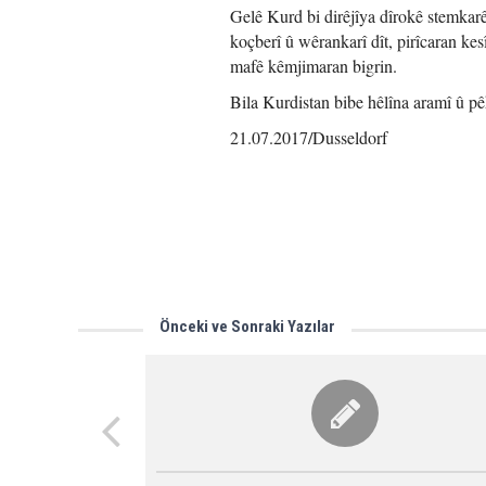
Gelê Kurd bi dirêjîya dîrokê stemkarê
koçberî û wêrankarî dît, pirîcaran kes
mafê kêmjimaran bigrin.
Bila Kurdistan bibe hêlîna aramî û pê
21.07.2017/Dusseldorf
Önceki ve Sonraki Yazılar