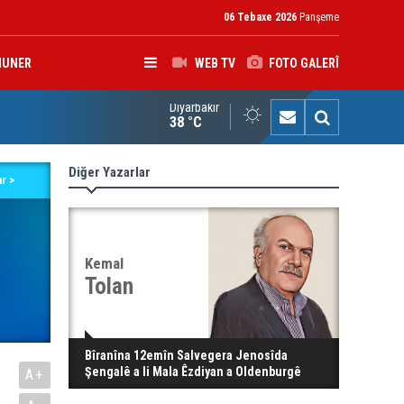
06 Tebaxe 2026
Panşeme
HUNER
WEB TV
FOTO GALERÎ
Diyarbakır
K: Gotinên Parêzgarê Kerkûkê yên li ser Madeya 140î hewldana f
38 °C
Diğer Yazarlar
r >
Kemal
Tolan
Bîranîna 12emîn Salvegera Jenosîda
Şengalê a li Mala Êzdiyan a Oldenburgê
A+