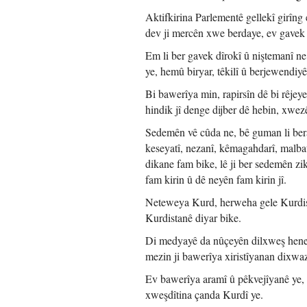
Aktifkirina Parlementê gellekî girîn
dev ji mercên xwe berdaye, ev gavek 
Em li ber gavek dîrokî û niştemanî ne
ye, hemû biryar, têkilî û berjewendiy
Bi bawerîya min, rapirsîn dê bi rêjey
hindik jî denge dijber dê hebin, xwezê
Sedemên vê cûda ne, bê guman li beram
keseyatî, nezanî, kêmagahdarî, malbat
dikane fam bike, lê ji ber sedemên zikr
fam kirin û dê neyên fam kirin jî.
Neteweya Kurd, herweha gele Kurdistan
Kurdistanê diyar bike.
Di medyayê da nûçeyên dilxweş hene, 
mezin ji bawerîya xiristîyanan dixwazi
Ev bawerîya aramî û pêkvejîyanê ye,
xweşdîtina çanda Kurdî ye.