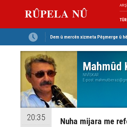
ARŞ
TÜR
Dem û mercên xizmeta Pêşmerge û hêz
Jina Kurd Şemsî Xusrevi, bi îdamê re rû
Mahmûd K
NIVÎSKAR
E-post:
mahmutberazi@gm
20:35
Nuha mijara me re