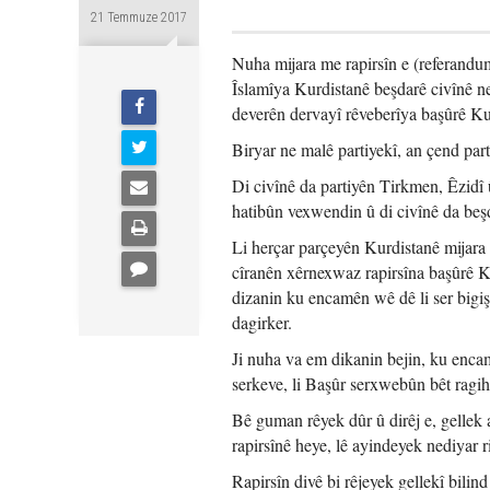
21 Temmuze 2017
Nuha mijara me rapirsîn e (referandu
Îslamîya Kurdistanê beşdarê civînê ne
deverên dervayî rêveberîya başûrê Kur
Biryar ne malê partiyekî, an çend part
Di civînê da partiyên Tirkmen, Êzidî 
hatibûn vexwendin û di civînê da beşd
Li herçar parçeyên Kurdistanê mijara
cîranên xêrnexwaz rapirsîna başûrê Kur
dizanin ku encamên wê dê li ser bigiş
dagirker.
Ji nuha va em dikanin bejin, ku encam
serkeve, li Başûr serxwebûn bêt ragih
Bê guman rêyek dûr û dirêj e, gellek 
rapirsînê heye, lê ayindeyek nediyar r
Rapirsîn divê bi rêjeyek gellekî bili