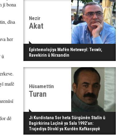
m jî bona
Nezir
in, dîsa
Akat
ava her
Epîstemolojiya Mafên Neteweyî: Teswîr,
Ravekirin û Nirxandin
 û
erkeve.
eyî mafê
Hüsamettin
Turan
arenûsî
dor dê
Ji Kurdistana Sor heta Sürgûnên Stalîn û
Dagirkirina Laçînê ya Sala 1992’an:
Trajediya Dîrokî ya Kurdên Kafkasyayê