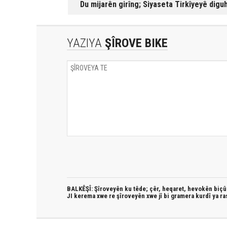
Du mijarên girîng; Siyaseta Tirkîyeyê digu
YAZIYA
ŞÎROVE BIKE
BALKÊŞÎ: Şîroveyên ku têde;
çêr, heqaret, hevokên biçûk
JI kerema xwe re şîroveyên xwe jî bi
gramera kurdî
ya ra