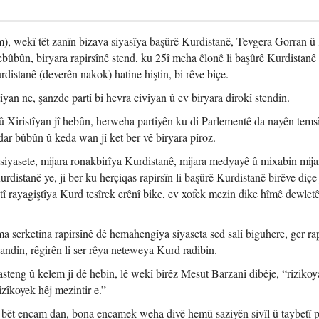
m), wekî têt zanîn bizava siyasîya başûrê Kurdistanê, Tevgera Gorran 
bûbûn, biryara rapirsînê stend, ku 25î meha êlonê li başûrê Kurdistanê 
distanê (deverên nakok) hatine hiştin, bi rêve biçe.
îyan ne, şanzde partî bi hevra civîyan û ev biryara dîrokî stendin.
û Xiristîyan jî hebûn, herweha partiyên ku di Parlementê da nayên temsîl
ar bûbûn û keda wan jî ket ber vê biryara pîroz.
 siyasete, mijara ronakbirîya Kurdistanê, mijara medyayê û mixabin mija
distanê ye, ji ber ku herçiqas rapirsîn li başûrê Kurdistanê birêve diçe 
tî rayagiştîya Kurd tesîrek erênî bike, ev xofek mezin dike hîmê dewlet
a serketina rapirsînê dê hemahengîya siyaseta sed salî biguhere, ger rap
andin, rêgirên li ser rêya neteweya Kurd radibin.
asteng û kelem jî dê hebin, lê wekî birêz Mesut Barzanî dibêje, “rizikoy
izîkoyek hêj mezintir e.”
nd bêt encam dan, bona encamek weha divê hemû saziyên sivîl û taybetî p