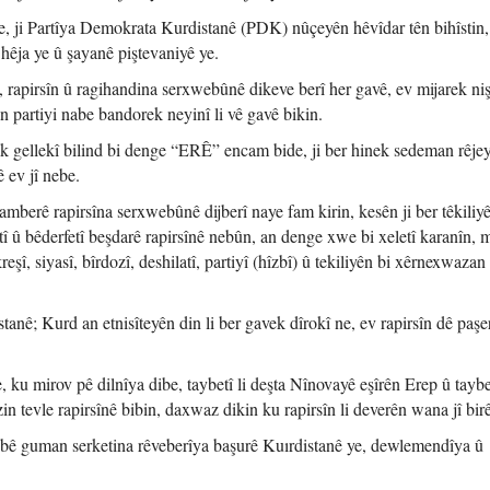
g e, ji Partîya Demokrata Kurdistanê (PDK) nûçeyên hêvîdar tên bihîsti
hêja ye û şayanê piştevaniyê ye.
, rapirsîn û ragihandina serxwebûnê dikeve berî her gavê, ev mijarek ni
ên partiyi nabe bandorek neyinî li vê gavê bikin.
ek gellekî bilind bi denge “ERÊ” encam bide, ji ber hinek sedeman rêjey
 ev jî nebe.
berê rapirsîna serxwebûnê dijberî naye fam kirin, kesên ji ber têkiliy
î û bêderfetî beşdarê rapirsînê nebûn, an denge xwe bi xeletî karanîn, 
eşî, siyasî, bîrdozî, deshilatî, partiyî (hîzbî) û tekiliyên bi xêrnexwaza
ê; Kurd an etnisîteyên din li ber gavek dîrokî ne, ev rapirsîn dê paşe
ku mirov pê dilnîya dibe, taybetî li deşta Nînovayê eşîrên Erep û taybe
n tevle rapirsînê bibin, daxwaz dikin ku rapirsîn li deverên wana jî bir
 bê guman serketina rêveberîya başurê Kuırdistanê ye, dewlemendîya û