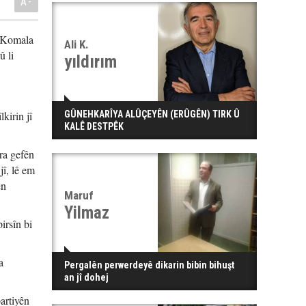
A-
û Komala
Ali K.
û li
yıldırım
kirin jî
GÛNEHKARÎYA ALÛÇEYÊN (ERÛGÊN) TIRK Û
KALÊ DESTPÊK
ra gefên
jî, lê em
ên
Maruf
Yilmaz
irsîn bi
a
Pergalên perwerdeyê dikarin bibin bihuşt
an jî dohej
artiyên