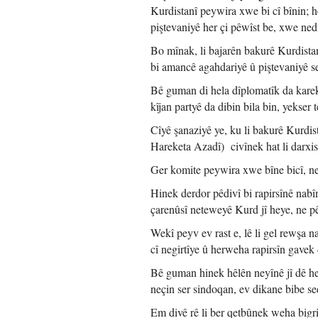
Kurdistanî peywira xwe bi cî bînin; h
piştevaniyê her çi pêwîst be, xwe ned
Bo mînak, li bajarên bakurê Kurdistan
bi amancê agahdariyê û piştevaniyê ser
Bê guman di hela dîplomatîk da karek
kîjan partyê da dibin bila bin, yekser
Cîyê şanaziyê ye, ku li bakurê Kurd
Hareketa Azadî) civînek hat li darxist
Ger komite peywira xwe bîne bicî, ne
Hinek derdor pêdivî bi rapirsînê nab
çarenûsî neteweyê Kurd jî heye, ne pêw
Wekî peyv ev rast e, lê li gel rewşa 
cî negirtîye û herweha rapirsîn gavek 
Bê guman hinek hêlên neyînê jî dê he
neçin ser sindoqan, ev dikane bibe s
Em divê rê li ber qetbûnek weha bigrin,