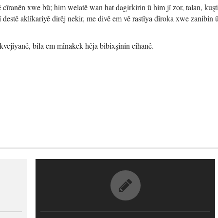
 cîranên xwe bû; him welatê wan hat dagirkirin û him jî zor, talan, kuşt
î destê aklîkariyê dirêj nekir, me divê em vê rastîya dîroka xwe zanibin û
kvejîyanê, bila em mînakek hêja bibixşînin cîhanê.