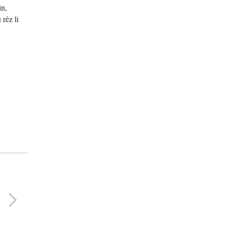
in,
 rêz li