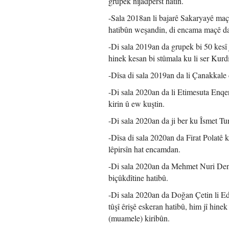
grupek nijadperst hatin.
-Sala 2018an li bajarê Sakaryayê ma
hatibûn weşandin, di encama maçê da 
-Di sala 2019an da grupek bi 50 kesî
hinek kesan bi stûmala ku li ser Kurdi
-Dîsa di sala 2019an da li Çanakkale d
-Di sala 2020an da li Etimesuta Enqer
kirin û ew kuştin.
-Di sala 2020an da ji ber ku Îsmet Tu
-Dîsa di sala 2020an da Firat Polatê k
lêpirsîn hat encamdan.
-Di sala 2020an da Mehmet Nuri Deni
biçûkdîtine hatibû.
-Di sala 2020an da Doğan Çetin li Ed
tûşî êrişê eskeran hatibû, him jî hine
(muamele) kiribûn.