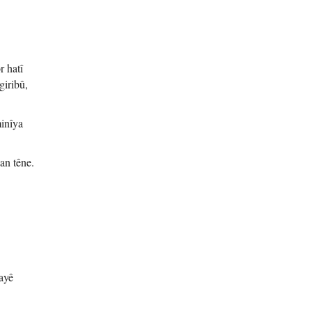
r hatî
giribû,
minîya
an têne.
vayê