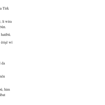
a Tirk
 li wira
ibûn.
 hatibû.
 êrişê wî
î da
inên
bû, him
ibat