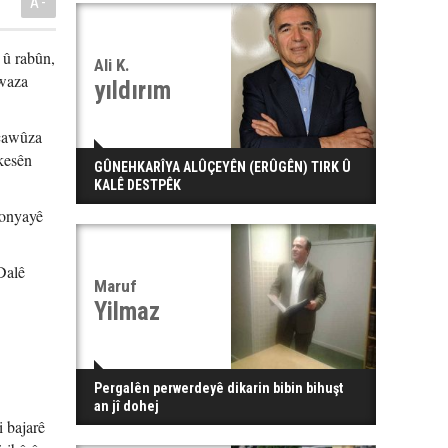
A-
 û rabûn,
Ali K.
xwaza
yıldırım
ecawûza
 kesên
GÛNEHKARÎYA ALÛÇEYÊN (ERÛGÊN) TIRK Û
KALÊ DESTPÊK
 Konyayê
Dalê
Maruf
Yilmaz
Pergalên perwerdeyê dikarin bibin bihuşt
an jî dohej
 bajarê