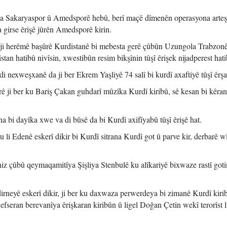
ça Sakaryaspor û Amedsporê hebû, berî maçê dîmenên operasyona arteş
girse êrişê jûrên Amedsporê kirin.
 ji herêmê başûrê Kurdistanê bi mebesta gerê çûbûn Uzungola Trabzonê,
stan hatibû nivîsin, xwestibûn resim bikşînin tûşî êrişek nijadperest hat
i nexweşxanê da ji ber Ekrem Yaşliyê 74 salî bi kurdî axaftiyê tûşî êrşa
ê ji ber ku Bariş Çakan guhdarî mûzîka Kurdî kiribû, sê kesan bi kêran
na bi dayîka xwe va di bûsê da bi Kurdî axifîyabû tûşî êrişê hat.
u li Edenê eskerî dikir bi Kurdî sitrana Kurdî got û parve kir, derbarê w
z çûbû qeymaqamitîya Şişliya Stenbulê ku alîkariyê bixwaze rastî got
irneyê eskerî dikir, ji ber ku daxwaza perwerdeya bi zimanê Kurdî kiri
k efseran berevanîya êrişkaran kiribûn û ligel Doğan Çetin wekî terorîst l