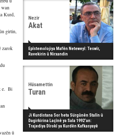
iribû û
i wan
ta Kurd,
Nezir
Akat
ûn girtin,
ê zarok
Epîstemolojiya Mafên Neteweyî: Teswîr,
Ravekirin û Nirxandin
rdu
Hüsamettin
k e. Bi
Turan
van
Ji Kurdistana Sor heta Sürgûnên Stalîn û
Dagirkirina Laçînê ya Sala 1992’an:
Trajediya Dîrokî ya Kurdên Kafkasyayê
xwazên û