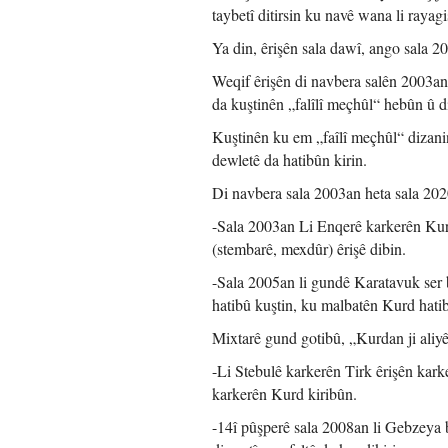
taybetî ditirsin ku navê wana li rayagiş
Ya din, êrişên sala dawî, ango sala 2
Weqif êrişên di navbera salên 2003an 
da kuştinên „falîlî meçhûl“ hebûn û d
Kuştinên ku em „faîlî meçhûl“ dizanin
dewletê da hatibûn kirin.
Di navbera sala 2003an heta sala 2020
-Sala 2003an Li Enqerê karkerên Kurd
(stembarê, mexdûr) êrişê dibin.
-Sala 2005an li gundê Karatavuk ser b
hatibû kuştin, ku malbatên Kurd hati
Mixtarê gund gotibû, „Kurdan ji aliy
-Li Stebulê karkerên Tirk êrişên kark
karkerên Kurd kiribûn.
-14î pûşperê sala 2008an li Gebzeya 