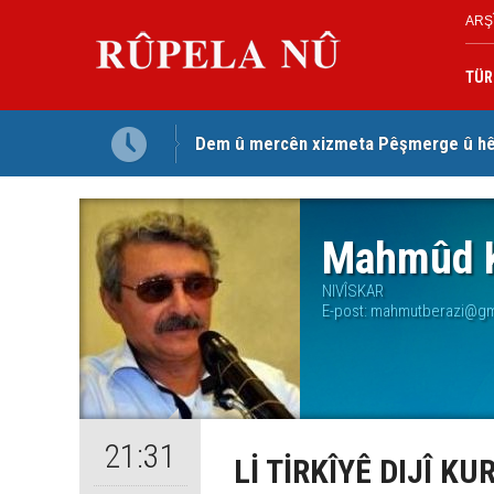
ARŞ
TÜR
Dem û mercên xizmeta Pêşmerge û hêz
Jina Kurd Şemsî Xusrevi, bi îdamê re rû
Mahmûd K
NIVÎSKAR
E-post:
mahmutberazi@gm
21:31
Lİ TİRKÎYÊ DIJÎ K