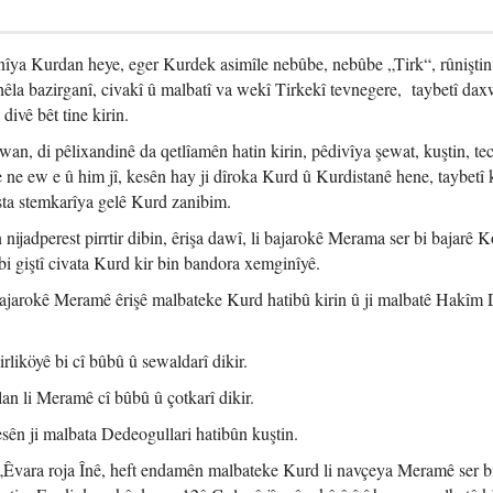
minîya Kurdan heye, eger Kurdek asimîle nebûbe, nebûbe „Tirk“, rûniştin
la bazirganî, civakî û malbatî va wekî Tirkekî tevnegere, taybetî da
ivê bêt tine kirin.
an, di pêlixandinê da qetlîamên hatin kirin, pêdivîya şewat, kuştin, t
e ne ew e û him jî, kesên hay ji dîroka Kurd û Kurdistanê hene, taybetî
ta stemkarîya gelê Kurd zanibim.
n nijadperest pirrtir dibin, êrişa dawî, li bajarokê Merama ser bi bajarê
 bi giştî civata Kurd kir bin bandora xemginîyê.
i bajarokê Meramê êrişê malbateke Kurd hatibû kirin û ji malbatê Hakîm 
rliköyê bi cî bûbû û sewaldarî dikir.
lan li Meramê cî bûbû û çotkarî dikir.
esên ji malbata Dedeogullari hatibûn kuştin.
vara roja Înê, heft endamên malbateke Kurd li navçeya Meramê ser bi