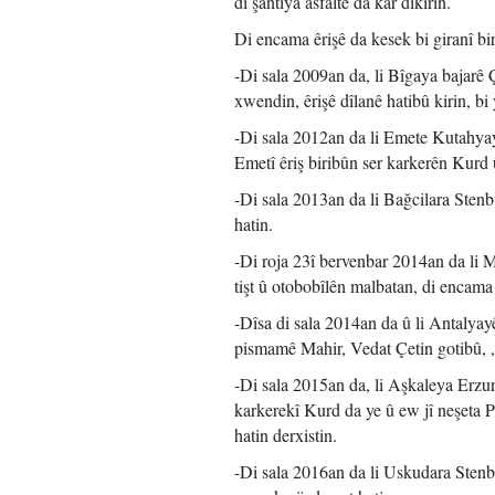
di şantîya asfaltê da kar dikirin.
Di encama êrişê da kesek bi giranî bi
-Di sala 2009an da, li Bîgaya bajarê Ç
xwendin, êrişê dîlanê hatibû kirin, b
-Di sala 2012an da li Emete Kutahyay
Emetî êriş biribûn ser karkerên Kurd
-Di sala 2013an da li Bağcilara Stenb
hatin.
-Di roja 23î bervenbar 2014an da li 
tişt û otobobîlên malbatan, di encama
-Dîsa di sala 2014an da û li Antalyay
pismamê Mahir, Vedat Çetin gotibû, „
-Di sala 2015an da, li Aşkaleya Erzu
karkerekî Kurd da ye û ew jî neşeta P
hatin derxistin.
-Di sala 2016an da li Uskudara Stenbu