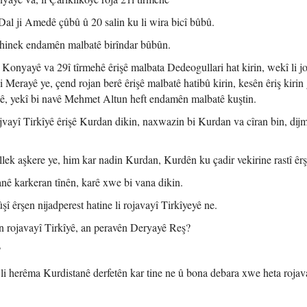
 Dal ji Amedê çûbû û 20 salin ku li wira bicî bûbû.
 hinek endamên malbatê birîndar bûbûn.
 Konyayê va 29î tîrmehê êrişê malbata Dedeogullari hat kirin, wekî li jo
i Merayê ye, çend rojan berê êrişê malbatê hatibû kirin, kesên êriş kirin 
, yekî bi navê Mehmet Altun heft endamên malbatê kuştin.
rojvayî Tirkîyê êrişê Kurdan dikin, naxwazin bi Kurdan va cîran bin, dij
lek aşkere ye, him kar nadin Kurdan, Kurdên ku çadir vekirine rastî êrş
nê karkeran tînên, karê xwe bi vana dikin.
 êrşen nijadperest hatine li rojavayî Tirkîyeyê ne.
n rojavayî Tirkîyê, an peravên Deryayê Reş?
?
a, li herêma Kurdistanê derfetên kar tine ne û bona debara xwe heta roja