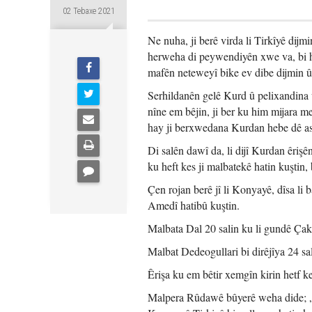
02 Tebaxe 2021
Ne nuha, ji berê virda li Tirkîyê dij
herweha di peywendiyên xwe va, bi hê
mafên neteweyî bike ev dibe dijmin û d
Serhildanên gelê Kurd û pelixandina w
nîne em bêjin, ji ber ku him mijara m
hay ji berxwedana Kurdan hebe dê as
Di salên dawî da, li dijî Kurdan êrişê
ku heft kes ji malbatekê hatin kuştin,
Çen rojan berê jî li Konyayê, dîsa l
Amedî hatibû kuştin.
Malbata Dal 20 salin ku li gundê Çaki
Malbat Dedeogullari bi dirêjîya 24 sa
Êrişa ku em bêtir xemgîn kirin hetf k
Malpera Rûdawê bûyerê weha dide; „Ê