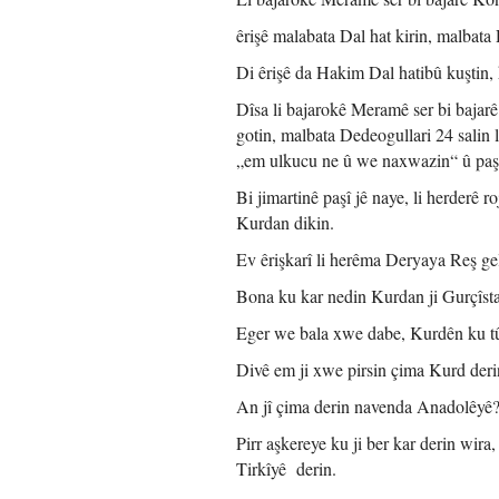
êrişê malabata Dal hat kirin, malbata
Di êrişê da Hakim Dal hatibû kuştin,
Dîsa li bajarokê Meramê ser bi bajarê
gotin, malbata Dedeogullari 24 salin l
„em ulkucu ne û we naxwazin“ û paşê
Bi jimartinê paşî jê naye, li herderê 
Kurdan dikin.
Ev êrişkarî li herêma Deryaya Reş gel
Bona ku kar nedin Kurdan ji Gurçîsta
Eger we bala xwe dabe, Kurdên ku tûşî
Divê em ji xwe pirsin çima Kurd deri
An jî çima derin navenda Anadolêyê
Pirr aşkereye ku ji ber kar derin wir
Tirkîyê derin.