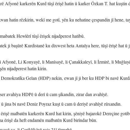
arê Afyonê karkerên Kurd tûşî êrişê hatin û karker Özkan T. hat kuştin 
an hatin rêzkirin, wekî me gotî, yên ku nehatine çespandin jî hene, ta
abatek Hewlêrî tûşî êrişek nijadperest hatibû.
ek ji başûrê Kurdistanê ku dixwest heta Antalya here, tûşî êrişê hat û j
li Afyonê, Li Konyayê, li Manîsayê, li Çanakkaleyî, li İzmirê, li Muğlayê
ên nijadperest hatin kirin.
ya Demokratîka Gelan (HDP) nekin, ewan jî ji ber ku HDP bi navê Kurd
 ser avahîya HDPê û derî û cam şikandin, zirar dan avahîyê.
 û jina bi navê Deniz Poyraz kuşt û cam û deriyê avahîyê rûxandin.
 êrişê malbatên karkerên Kurd hat kirin, şêniyê bajarokê Dereçine goti
 êrişê da heft endamên malbatên Kurd birîndar bûn.
ayê va, li Çarikliköyê roja 21î tîrmehê