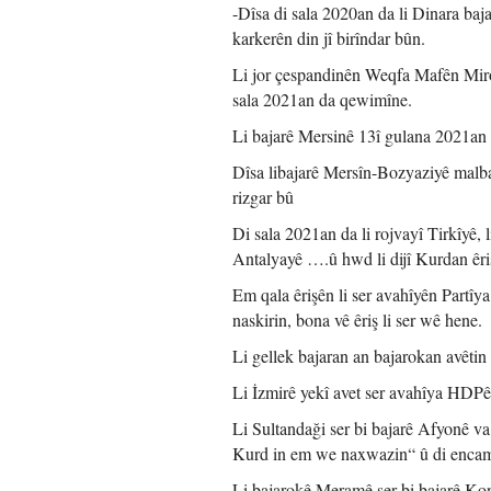
-Dîsa di sala 2020an da li Dinara baj
karkerên din jî birîndar bûn.
Li jor çespandinên Weqfa Mafên Mirov
sala 2021an da qewimîne.
Li bajarê Mersinê 13î gulana 2021an m
Dîsa libajarê Mersîn-Bozyaziyê malbat
rizgar bû
Di sala 2021an da li rojvayî Tirkîyê, 
Antalyayê ….û hwd li dijî Kurdan êriş
Em qala êrişên li ser avahîyên Partî
naskirin, bona vê êriş li ser wê hene.
Li gellek bajaran an bajarokan avêtin
Li İzmirê yekî avet ser avahîya HDPê
Li Sultandaği ser bi bajarê Afyonê va
Kurd in em we naxwazin“ û di encama
Li bajarokê Meramê ser bi bajarê Kony