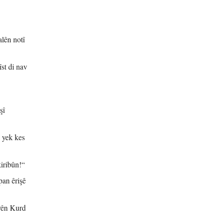
alên notî
st di nav
şî
a yek kes
iribûn!“
pan êrişê
erên Kurd