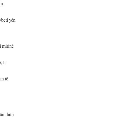
du
ybetî yên
i mirinê
, li
an tê
bûn, hûn