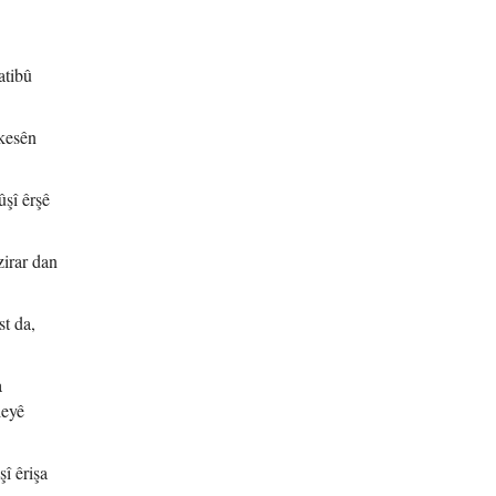
atibû
 kesên
ûşî êrşê
zirar dan
st da,
a
leyê
î êrişa