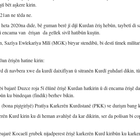
tî bêt aşkere kirin.
021an ne têda ne.
heta 2020na dide, bê guman berê jî dijî Kurdan êriş hebûn, taybetî di s
i encama van êrişan da gellek sivîl hatibûn kuştin.
, Sazîya Ewlekarîya Mîlî (MGK) biryar stendibû, bi destî tîmek milîtarî
an êrişên hatine kirin:
 di navbera xwe da kurdî daixifîyan û sitranên Kurdî guhdarî dikin, tû
i bajarê Duzce roja 5î êlûnê êrişê Kurdan hatkirin û di encama êrişê d
bûn ku bindeqan (findik) berhev bikin.
ê (bona piştgirîyê) Pratîya Karkerên Kurdistanê (PKK) ve durişm bang k
erên Kurd kirin ku di heman avahîyê da kar dikirin, ser da polîsan bi co
bajarê Kocaelî grubek nijadperest êrişê karkerên Kurd kiribûn ku kark