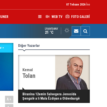
07 Tebaxe 2026
Îne
HUNER
WEB TV
FOTO GALERÎ
Diyarbakır
K: Gotinên Parêzgarê Kerkûkê yên li ser Madeya 140î hewldana f
21 °C
Diğer Yazarlar
r >
Kemal
Tolan
Bîranîna 12emîn Salvegera Jenosîda
Şengalê a li Mala Êzdiyan a Oldenburgê
A+