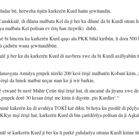
rîndar bû, herweha tiştên karkerên Kurd hatin şewitandin.
anakkalê, di dîlana malbata Kel da ji ber ku dîlanê da bi Kurdî sitran h
i ya malbata Kel polîsan ev êriş han (teşwîk) dabû.
ê bi hinceta ku karkerên Kurd qaşo ala PKK bilid kiribûn, li dora 500
 û çadirên wana şewitandibûn.
ulê ji ber ku du karkerên Kurd di navbera xwe da bi Kurdî axifîyabûn t
Manavgata Antalya grupek nîzêkî 200 kesî êrişê malbatên Kobanî kirin, 
 êrşê da hinek malbat neçar man ku ji wir barkin.
ê ciwanê bi navê Mahir Çetin tûşî êrişê hat, di ancamê da jîyana xwe de
grupek dorê 30 kesan êrişê me kirin û digotin ‚pis Kurdler‘.“
rumê kakerên ku di avahîya TOKÎ kar dikir, bi hoya ku gustîlê di pêçîy
KKye tuşî êrişê hat, karkerên Kurd di bin çarêdêrîya polîsan da ji Aşka
lê sê karkerên Kurd ji ber ku li parkê guhdarîya sitrana Kurdî kirine tûş