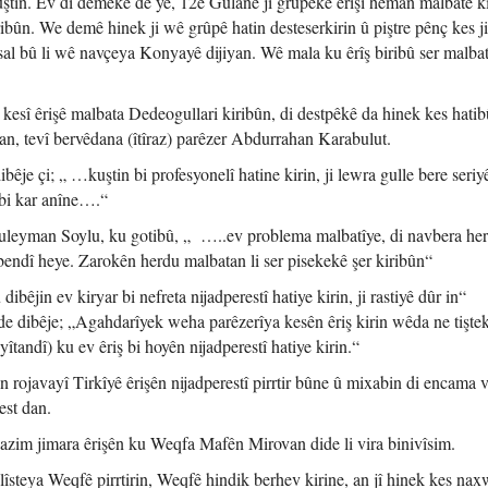
uştin. Ev di demekê de ye, 12ê Gulanê jî grûpekê êrîşî heman malbatê k
ibûn. We demê hinek ji wê grûpê hatin desteserkirin û piştre pênç kes j
sal bû li wê navçeya Konyayê dijiyan. Wê mala ku êrîş biribû ser malba
0 kesî êrişê malbata Dedeogullari kiribûn, di destpêkê da hinek kes hatib
an, tevî bervêdana (îtîraz) parêzer Abdurrahan Karabulut.
bêje çi; „ …kuştin bi profesyonelî hatine kirin, ji lewra gulle bere seriy
k bi kar anîne….“
Suleyman Soylu, ku gotibû, „ …..ev problema malbatîye, di navbera he
bendî heye. Zarokên herdu malbatan li ser pisekekê şer kiribûn“
êjin ev kiryar bi nefreta nijadperestî hatiye kirin, ji rastiyê dûr in“
de dibêje; „Agahdarîyek weha parêzerîya kesên êriş kirin wêda ne tişte
andî) ku ev êriş bi hoyên nijadperestî hatiye kirin.“
n rojavayî Tirkîyê êrişên nijadperestî pirrtir bûne û mixabin di encama 
est dan.
wazim jimara êrişên ku Weqfa Mafên Mirovan dide li vira binivîsim.
i lîsteya Weqfê pirrtirin, Weqfê hindik berhev kirine, an jî hinek kes na