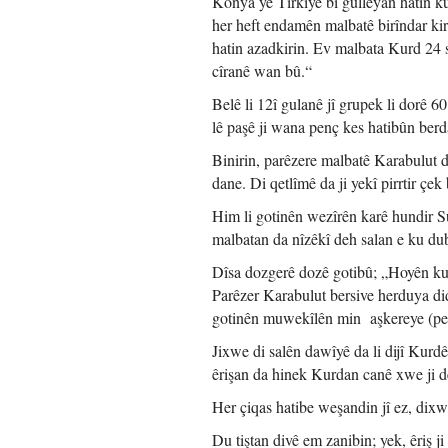
Konya yê Tirkiyê bi gulleyan hatin k
her heft endamên malbatê birîndar kir
hatin azadkirin. Ev malbata Kurd 24 
cîranê wan bû.“
Belê li 12î gulanê jî grupek li dorê 6
lê paşê ji wana penç kes hatibûn berd
Binirin, parêzere malbatê Karabulut di
dane. Di qetlîmê da ji yekî pirrtir çe
Him li gotinên wezîrên karê hundir 
malbatan da nîzêkî deh salan e ku du
Dîsa dozgerê dozê gotibû; „Hoyên ku dib
Parêzer Karabulut bersive herduya di
gotinên muwekîlên min aşkereye (peyît
Jixwe di salên dawîyê da li dijî Kurdê
êrişan da hinek Kurdan canê xwe ji d
Her çiqas hatibe weşandin jî ez, dix
Du tiştan divê em zanibin; yek, êriş j