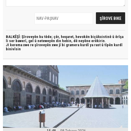
BALKÊŞÎ: Şîroveyên ku têde;
çêr, heqaret, hevokên biçûkxistinê û êrîşa
li ser bawerî, gel û neteweyên din hebin,
dê neyêne erêkirin.
JI kerema xwe re şîroveyên xwe jî bi
gramera kurdî
ya rast û
tîpên kurdî
binivîsin