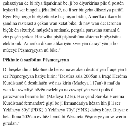
çaksaziyan de bi rêya fişarkirinê be, ji bo diyarkirina pîle û postên
leşkerî li ser bingeha jêhatîbûnê, ne li ser bingeha dilsoziya partîtî.
Eger Pêşmerge bipêşketineke baş nîşan bidin, Amerîka dikare bi
şandina rasterast a çekan wan xelat bike, di nav wan de: Dronên
biçûk ên sîxuriyê, mûşekên antîtank, pergala parastina asmanî û
zirxpoşên şerker. Her wiha piştî piştrastbûna sîstema bipêşxistina
elektronîk, Amerîka dikare alîkariyên xwe yên darayî yên ji bo
mûçeyê Pêşmergeyan nû bike."
Pêkhate û sazîbûna Pêşmergeyan
Di beşeke din a lêkolînê de behsa naverokên destûrî yên Îraqê yên li
ser Pêşmergeyan hatiye kirin: "Destûra sala 2005an a Îraqê Herêma
Kurdistanê û desthilatên wê nas kirin (Madeya 117an) û maf da
wan ku xwediyê hêzên ewlehiya navxweyî yên wekî polîs û
parêzvanên herêmê bin (Madeya 121ê). Her çend Serokê Herêma
Kurdistanê fermandarê giştî be jî fermandariya hêzan hîn jî li ser
Yekîneya 80yî (PDK) û Yekîneya 70yî (YNK) dabeş bûye. Biryar e
heta Îlona 2026an ev hêz hemû bi Wezareta Pêşmergeyan ve werin
girêdan."