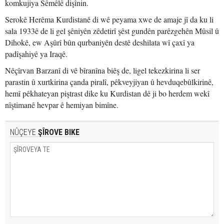
komkujiya Sêmêlê dişînin.
Serokê Herêma Kurdistanê di wê peyama xwe de amaje jî da ku li
sala 1933ê de li gel şêniyên zêdetirî şêst gundên parêzgehên Mûsil û
Dihokê, ew Aşûrî bûn qurbaniyên destê deshilata wî çaxî ya
padîşahiyê ya Iraqê.
Nêçîrvan Barzanî di vê bîranîna biêş de, ligel tekezkirina li ser
parastin û xurtkirina çanda piralî, pêkveyjiyan û hevduqebûlkirinê,
hemî pêkhateyan piştrast dike ku Kurdistan dê ji bo herdem wekî
nîştimanê hevpar ê hemiyan bimîne.
NÛÇEYE
ŞÎROVE BIKE