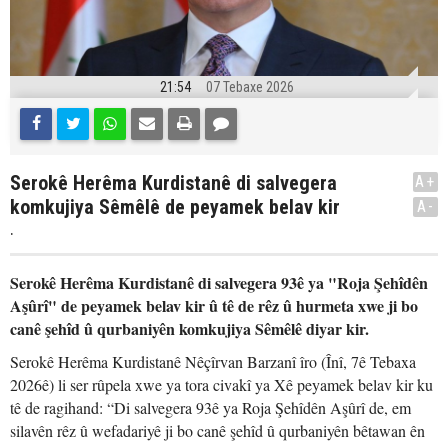
21:54
07 Tebaxe 2026
Serokê Herêma Kurdistanê di salvegera
A+
komkujiya Sêmêlê de peyamek belav kir
A-
.
Serokê Herêma Kurdistanê di salvegera 93ê ya "Roja Şehîdên
Aşûrî" de peyamek belav kir û tê de rêz û hurmeta xwe ji bo
canê şehîd û qurbaniyên komkujiya Sêmêlê diyar kir.
Serokê Herêma Kurdistanê Nêçîrvan Barzanî îro (Înî, 7ê Tebaxa
2026ê) li ser rûpela xwe ya tora civakî ya Xê peyamek belav kir ku
tê de ragihand: “Di salvegera 93ê ya Roja Şehîdên Aşûrî de, em
silavên rêz û wefadariyê ji bo canê şehîd û qurbaniyên bêtawan ên