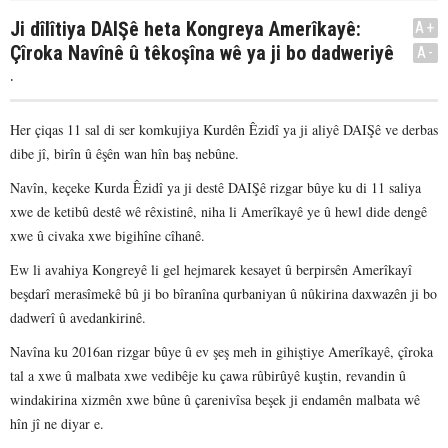
Ji dîlîtiya DAIŞê heta Kongreya Amerîkayê:
A+
Çîroka Navînê û têkoşîna wê ya ji bo dadweriyê
A-
.
Her çiqas 11 sal di ser komkujiya Kurdên Êzidî ya ji aliyê DAIŞê ve derbas
dibe jî, birîn û êşên wan hîn baş nebûne.
Navîn, keçeke Kurda Êzidî ya ji destê DAIŞê rizgar bûye ku di 11 saliya
xwe de ketibû destê wê rêxistinê, niha li Amerîkayê ye û hewl dide dengê
xwe û civaka xwe bigihîne cîhanê.
Ew li avahiya Kongreyê li gel hejmarek kesayet û berpirsên Amerîkayî
beşdarî merasîmekê bû ji bo bîranîna qurbaniyan û nûkirina daxwazên ji bo
dadwerî û avedankirinê.
Navîna ku 2016an rizgar bûye û ev şeş meh in gihiştiye Amerîkayê, çîroka
tal a xwe û malbata xwe vedibêje ku çawa rûbirûyê kuştin, revandin û
windakirina xizmên xwe bûne û çarenivîsa beşek ji endamên malbata wê
hîn jî ne diyar e.