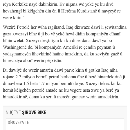
rêya Kerkûkê nayê dabînkirin. Ev nîşana wê yekê ye ku divê
hevahengî bi kêlgehên din ên li Herêma Kurdistanê û navçeyê re
were kirin."
Wezîrê Petrolê her wiha ragihand, Iraq dixwaze dawî li şewitandina
gaza xwezayî bîne û ji bo vê yekê hewl didin kompaniyên cîhanî
bînin welat. Xuzeyr desştnîşan kir ku di serdana dawî ya bo
Washingtonê de, bi kompaniyên Amerîkî re çendîn peyman û
yadaştnameyên lihevkirinê hatine îmzekirin, da ku zeviyên gazê û
binesaziya aborî werin pêşxistin.
Di dawiyê de wezîr amarên dawî parve kirin û got ku Iraq niha
rojane 2.7 mîlyon bermîl petrol berhema tîne û berê hinardekirinê jî
di navbera 1.5 heta 1.7 milyon bermîlî de ye. Xuzeyr tekez kir ku
hemû kêlgehên petrolê amade ne ku vegere asta xwe ya berê ya
hinardekirinê, dema ku şert û mercên guncav werin amadekirin.
NÛÇEYE
ŞÎROVE BIKE