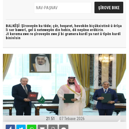
BALKÊŞÎ: Şîroveyên ku têde;
çêr, heqaret, hevokên biçûkxistinê û êrîşa
li ser bawerî, gel û neteweyên din hebin,
dê neyêne erêkirin.
JI kerema xwe re şîroveyên xwe jî bi
gramera kurdî
ya rast û
tîpên kurdî
binivîsin
21:51
07 Tebaxe 2026