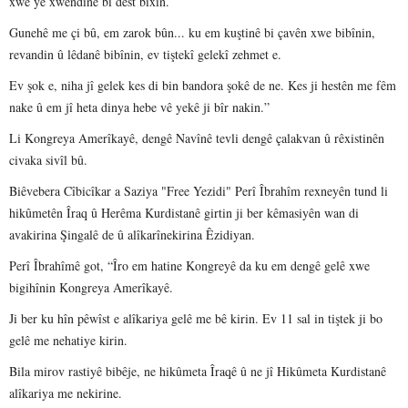
xwe yê xwendinê bi dest bixin.
Gunehê me çi bû, em zarok bûn... ku em kuştinê bi çavên xwe bibînin,
revandin û lêdanê bibînin, ev tiştekî gelekî zehmet e.
Ev şok e, niha jî gelek kes di bin bandora şokê de ne. Kes ji hestên me fêm
nake û em jî heta dinya hebe vê yekê ji bîr nakin.”
Li Kongreya Amerîkayê, dengê Navînê tevli dengê çalakvan û rêxistinên
civaka sivîl bû.
Biêvebera Cîbicîkar a Saziya "Free Yezidi" Perî Îbrahîm rexneyên tund li
hikûmetên Îraq û Herêma Kurdistanê girtin ji ber kêmasiyên wan di
avakirina Şingalê de û alîkarînekirina Êzidiyan.
Perî Îbrahîmê got, “Îro em hatine Kongreyê da ku em dengê gelê xwe
bigihînin Kongreya Amerîkayê.
Ji ber ku hîn pêwîst e alîkariya gelê me bê kirin. Ev 11 sal in tiştek ji bo
gelê me nehatiye kirin.
Bila mirov rastiyê bibêje, ne hikûmeta Îraqê û ne jî Hikûmeta Kurdistanê
alîkariya me nekirine.