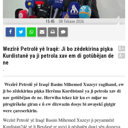
15:45
08 Tebaxe 2026
Wezîrê Petrolê yê Iraqê: Ji bo zêdekirina pişka
A+
Kurdistanê ya ji petrola xav em di gotûbêjan de
A-
ne
.
Wezîrê Petrolê yê Iraqê Basim Mihemed Xuzeyr ragihand, ew
ji bo zêdekirina pişka Herêma Kurdistanê ya ji petrola xav di
nav gotûbêjan de ne. Herwiha tekez kir ku ev mijar ne
pirsgirêkeke giran e û ew dixwazin dosye bi awayekî giştgir
were çareserkirin.
Wezîrê Petrolê yê Iraqê Basim Mihemed Xuzeyr ji peyamnêrê
Kurdistan24ê yê li Bexdayê re axivî û pêşhatên dawî yên dosyeya