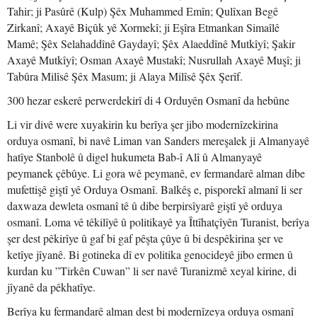
Tahir; ji Pasûrê (Kulp) Şêx Muhammed Emîn; Qulîxan Begê
Zirkanî; Axayê Biçûk yê Xormekî; ji Eşîra Etmankan Simaîlê
Mamê; Şêx Selahaddînê Gaydayî; Şêx Alaeddînê Mutkîyî; Şakir
Axayê Mutkîyî; Osman Axayê Mustakî; Nusrullah Axayê Muşî; ji
Tabûra Milîsê Şêx Masum; ji Alaya Milîsê Şêx Şerîf.
300 hezar eskerê perwerdekirî di 4 Orduyên Osmanî da hebûne
Li vir divê were xuyakirin ku berîya şer jibo modernîzekirina
orduya osmanî, bi navê Liman van Sanders mereşalek ji Almanyayê
hatîye Stanbolê û digel hukumeta Bab-î Alî û Almanyayê
peymanek çêbûye. Li gora wê peymanê, ev fermandarê alman dibe
mufettişê giştî yê Orduya Osmanî. Balkêş e, pisporekî almanî li ser
daxwaza dewleta osmanî tê û dibe berpirsîyarê giştî yê orduya
osmanî. Loma vê têkilîyê û politikayê ya Îttîhatçîyên Turanist, berîya
şer dest pêkirîye û gaf bi gaf pêşta çûye û bi despêkirina şer ve
ketîye jîyanê. Bi gotineka dî ev politika genocideyê jibo ermen û
kurdan ku ”Tirkên Cuwan” li ser navê Turanizmê xeyal kirine, di
jîyanê da pêkhatîye.
Berîya ku fermandarê alman dest bi modernîzeya orduya osmanî