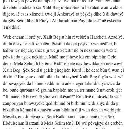
jî di rewşên pêwist da rapor ji M. Kemal ra rêdike. Yanî ew dualî
dixebite û adeta li ser Xalit Beg û Şêx Seîd û hevalên wan wekl sî
digere, lê esas xizmeta xwe ji Ankarayê ra pêşkêş dike û di dawîyê
da Şêx Seîd dibe di Pireya Abdurrahman Paşa da teslîmê eskerên
Tirk dike.
Wek encam li ortê ye, Xalit Beg û hin rêvebirên Hareketa Azadîyê,
di ilmê siyasetê û xebatên rêxistinî da qet pêşîya xwe nedîne, bi
tedbîr tev negerîyane; û ji wê jî xetertir ne bi nezanînê di wextê
pêwist da tiştek nekirine. Mafê me jî heye ku em bipirsin: Gelo,
dema Mela Selîm li herêma Bidlîsê kete nav hewildanên neteweyî,
Xalit Beg, Şêx Seîd û gelek giregirên Kurd li kê derê bûn û wan çi
dikirin? Em gere qebûl bikin ku bi taybetî Xalit Beg û yên wek wî
di pêvajoyek da hatine kedîkirin û adeta eger tabîr di cîyê xwe da
be, bûne qurbana vê gotina bapîrên me ya têr mane û naverok tije:
”Tu nanê kê bixwî, tê şûrê wî bikêşînî!” Em divê di alîyek da van
cangorîyan bi awayeke qedirbilind bi bîrbînin; lê di alîyê dî da jî
bikaribin kêmasî û xetayên wan bibînin û ji wan dersan werbigrin.
Mesela, em di pêvajoya Şerê Balkanan da çima tenê rastê Şêx
Ebdulselam Barzanî û Mela Selîm tên?. Di wê pêvajoyê da erebên