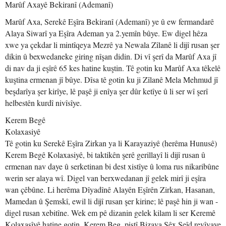
Marûf Axayê Bekiranî (Ademanî)
Marûf Axa, Serekê Eşîra Bekiranî (Ademanî) ye û ew fermandarê
Alaya Siwarî ya Eşîra Ademan ya 2.yemîn bûye. Ew digel hêza
xwe ya çekdar li mintîqeya Mezrê ya Newala Zîlanê li dijî rusan şer
dikin û bexwedaneke giring nîşan didin. Di vî şerî da Marûf Axa jî
di nav da ji eşîrê 65 kes hatine kuştin. Tê gotin ku Marûf Axa têkelê
kuştina ermenan jî bûye. Dîsa tê gotin ku ji Zîlanê Mela Mehmud jî
beşdarîya şer kirîye, lê paşê ji enîya şer dûr ketîye û li ser wî şerî
helbestên kurdî nivîsîye.
Kerem Begê
Kolaxa
Tê gotin ku Serekê Eşîra Zirkan ya li Karayaziyê (herêma Hunusê)
Kerem Begê Kolaxasiyê, bi taktikên şerê gerillayî li dijî rusan û
ermenan nav daye û serketinan bi dest xistîye û loma rus nikaribûne
werin ser alaya wî. Digel van berxwedanan jî gelek mirî ji eşîra
wan çêbûne. Li herêma Dîyadînê Alayên Eşîrên Zirkan, Hasanan,
Mamedan û Şemskî, ewil li dijî rusan şer kirine; lê paşê hin ji wan -
digel rusan xebitîne. Wek em pê dizanin gelek kilam li ser Keremê
Kolaxasîyê hatine gotin. Kerem Beg, piştî Bizava Şêx Seîd revîyaye