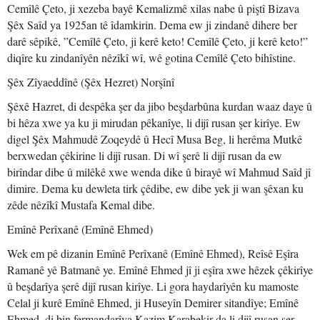
Cemîlê Çeto, ji xezeba bayê Kemalizmê xilas nabe û piştî Bizava
Şêx Saîd ya 1925an tê îdamkirin. Dema ew ji zindanê dihere ber
darê sêpikê, ”Cemîlê Çeto, ji kerê keto! Cemîlê Çeto, ji kerê keto!”
diqîre ku zindanîyên nêzîkî wî, wê gotina Cemîlê Çeto bihîstine.
Şêx Zîyaeddînê (Şêx Hezret) Norşînî
Şêxê Hazret, di despêka şer da jibo beşdarbûna kurdan waaz daye û
bi hêza xwe ya ku ji mirudan pêkanîye, li dijî rusan şer kirîye. Ew
digel Şêx Mahmudê Zoqeydê û Hecî Musa Beg, li herêma Mutkê
berxwedan çêkirine li dijî rusan. Di wî şerê li dijî rusan da ew
birîndar dibe û milêkê xwe wenda dike û birayê wî Mahmud Saîd jî
dimire. Dema ku dewleta tirk çêdibe, ew dibe yek ji wan şêxan ku
zêde nêzîkî Mustafa Kemal dibe.
Emînê Perîxanê (Emînê Ehmed)
Wek em pê dizanin Emînê Perîxanê (Emînê Ehmed), Reîsê Eşîra
Ramanê yê Batmanê ye. Emînê Ehmed jî ji eşîra xwe hêzek çêkirîye
û beşdarîya şerê dijî rusan kirîye. Li gora haydarîyên ku mamoste
Celal ji kurê Emînê Ehmed, ji Huseyîn Demirer sitandîye; Emînê
Ehmed, di bin fermandarîya Kazim Karabekir da li dijî rusan şer