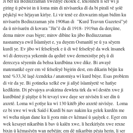
Ji ber ku Bediuzzaman xwedîyê ekolek e, lêkolînên li ser wî jî
giring û pêwist in û loma min di nivîsareka dî da bi piralî vê şolê
pêşkêşî we hêjayan kirîye. Li vir tenê ez dixwazim nîşan bidim ku
nivîsarên Bediuzzaman yên 1908an di ”Kurd Teavun Gazetesî”yê
da û nivîsarên di kovara ”Jîn”ê da di 1918- 1919an da derçûne,
dema mirov esas bigre; mirov dibîne ku jibo Bediuzzaman
nasnameya ewil Îslamîyet e, ya duyem Osmanîtî ye û ya sêyem
kurdî ye. Ev jibo wî felsefeyek e û di wê felsefeyê da wek însanek
wî di dereceya yekemîn da qedirê xwe dernexistîye pêş û di
dereceya sêyemîn da behsa kurdbûna xwe dike. Bi awayê
matematikê eger em vê felsefeyê bigirin dest, em dikarin bêjin ku
tenê %33,3ê laşê /cendeka / anatomiya wî kurd bûye. Esas problem
di vir da ye. Bi gotineka xelkê ew ji alîyê îslamîyetê ve hatîye
kedîkirin. Di pêvajoya avakirina dewleta tirk da wî destên xwe ji
kurdbûnê jî şûştîye û bi tevayî xwe daye ser nivîsên li ser dîn û
axretê. Loma wî gotîye ku wî 130 kitêb jibo axretê nivîsîye. Loma
ez bi xwe wî wek Saîd-î Kurdî bi nav nakim ku gelek kurdên me
wî weha nîşan dane ku li gora min ev kêmasî û şaşîyek e. Eger em
wek kesayet nikaribin li bav û kalên xwe, li hezkirîyên xwe rexne
bixin û kêmasîyên wan nebêjin; em dê nikaribin pêşta herin, li ser