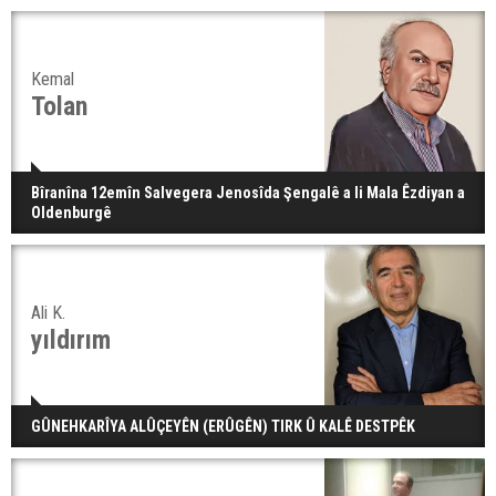
Kemal
Tolan
Bîranîna 12emîn Salvegera Jenosîda Şengalê a li Mala Êzdiyan a
Oldenburgê
Ali K.
yıldırım
GÛNEHKARÎYA ALÛÇEYÊN (ERÛGÊN) TIRK Û KALÊ DESTPÊK