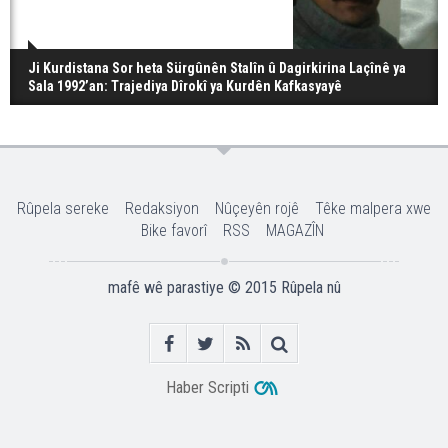
Ji Kurdistana Sor heta Sürgûnên Stalîn û Dagirkirina Laçînê ya
Sala 1992’an: Trajediya Dîrokî ya Kurdên Kafkasyayê
Rûpela sereke
Redaksiyon
Nûçeyên rojê
Têke malpera xwe
Bike favorî
RSS
MAGAZÎN
mafê wê parastiye © 2015
Rûpela nû
Haber Scripti