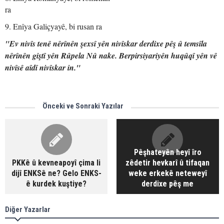
9. Enîya Galiçyayê, bi rusan ra
"Ev nivîs tenê nêrînên şexsî yên nivîskar derdixe pêş û temsîla
nêrînên giştî yên Rûpela Nû nake. Berpirsiyariyên huqûqî yên vê
nivîsê aîdî nivîskar in."
Önceki ve Sonraki Yazılar
Pêşhateyên heyî îro
PKKê û kevneapoyî çima li
zêdetir hevkarî û tifaqan
dijî ENKSê ne? Gelo ENKS-
weke erkekê neteweyî
ê kurdek kuştiye?
derdixe pêş me
Diğer Yazarlar