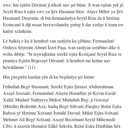
xwe, hin eşîrên Dêrsimê jî têkelê nav şer bûne. Ji wan eşîran yek jê,
Seyîd Riza û eşîra xwe ya Şêx Hasanan bûye. Alaya Milîsê ya Şêx
Hasananê Duyemîn, di bin fermandarîya Seyîd Riza da li herêma
Erzincanê li dijî rusan berxwedaneke giring li dar xistîye û loma ew
hatîye xelatkirin.
Lê balkêş e ku li hemberî van rastîyên ku çêbûne; Fermandarê
Orduya Sêyemîn Ahmet Îzzet Paşa, wan rastîyan serubino dike û
weha dibêje: ”bi teşwiqkirina serekê eşîra Kozîçanê Seyîd Riza ve
piranîya Eşîrên Rojavayê Dêrsimê, li hemberî me ketine nav
hewildanan.” (11)
Hin giregirên kurdan yên dî ku beşdarîya şer kirine
Fethullah Begê Hasananî; Serekê Eşîra Şirnaxî Abdurrahman
Axayê Sorzade; Fermandarê Alayên Hamîdîye yê Kevin Esedê
Xalid; Mudurê Nahîyeya Muksê Mutiullah Beg; ji Gercuşê
(Mêrdîn) Bedrettîn Axa; Sadiq Begê Silîvanî (Farqîn); Reîsê Eşîra
Babosî yê Herêma Xerzanê Îsmaîlê Davud; Milîsê Eşîra Solxanî
Mehmet Alî Begê Solxanî; Axayê Becirmanî Seyîd Mihemedê
Cibo; ji axayên Hermêsê Elîkê Sekvên; Reîsê Eşîra Dimbilan Şêx