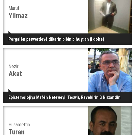
Maruf
Yilmaz
Pergalên perwerdeyê dikarin bibin bihuşt an jî dohej
Nezir
Akat
Epîstemolojiya Mafên Neteweyî: Teswîr, Ravekirin û Nirxandin
Hüsamettin
Turan