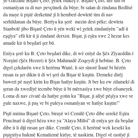
yê Garzanê Bişarê Çeto, gelek balkêş e. Bişarê Çeto, her tim bi
osmanîyan ra di nav pevçûnek da bûye; bi salan di zindana Bedlîsê
da maye û piştê derketinê jî li hemberî dewletê tim di nav
serhildanan da bûye. Berîya ku şerê mezin dest pêke; dewleta
Stanbolê jibo Bişarê Çeto û yên wekî wî gelek zindanîyên ”adî û
eşqîya” efû kir û ji zindanê derxist. Bişar, ji eşîra xwe 2 hezar kes
amade kir û beşdarî şer bû.
Enîya şerê ku B. Çeto beşdarî dike, di wê enîyê da Şêx Zîyaeddîn-î
Norşînî (Şêx Hezret) û Şêx Mahmudê Zoqeydî jî hebûne. B. Çeto
digel çekdarên xwe li herêma Wanê, li ser sînorê Îranê bi hêzên
rusan ra şer dikin û di wî şerî da Bişar tê kuştin. Demeke dirêj
bawerî pê nayê kirin ku Bişar hatîye kuştin. Ji ber ku ew zilamekî di
şeran da xwedîyê tecrube bûye û bi mêrxasîya xwe bûye efsaneyek.
Loma di nav civatê da hatîye gotin ku ”Bişar, ji alîyê pêşîya xwe ve
gule naxwe, ji paş ve bi guleya osmanîyan ve hatîye kuştin!”
Piştî mirina Bişarê Çeto, birayê wî Cemîlê Çeto dibe serekê Eşîra
Pencînarî û digel hêza xwe ya ”Alaya Milîsî” di enîya şer da beşdar
dibe û li dijî rusan şer dike. Cemîlê Çeto, li herêmê wek kesekî ku
piştgirîya hukmê Kemalizmê kirîye, tê naskirin. Digel vê rastîyê jî