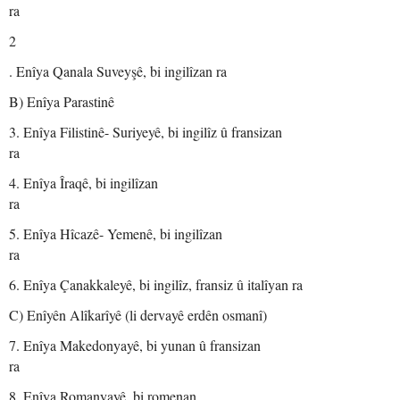
r
2
. Enîya Qanala Suveyşê, bi ingilîzan ra
B) Enîya Parastinê
3. Enîya Filistinê- Suriyeyê, bi ingilîz û fransizan
ra
4. Enîya Îraqê, bi ingilîzan
r
5. Enîya Hîcazê- Yemenê, bi ingilîzan
r
6. Enîya Çanakkaleyê, bi ingilîz, fransiz û italîyan ra
C) Enîyên Alîkarîyê (li dervayê erdên osmanî)
7. Enîya Makedonyayê, bi yunan û fransizan
ra
8. Enîya Romanyayê, bi romenan