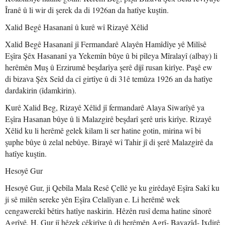
Îranê û li wir di şerek da di 1926an da hatîye kuştin.
Xalid Begê Hasananî û kurê wî Rizayê Xêlid
Xalid Begê Hasananî jî Fermandarê Alayên Hamîdîye yê Milîsê
Eşîra Şêx Hasananî ya Yekemîn bûye û bi pîleya Mîralayî (albay) li
herêmên Muş û Erzirumê beşdarîya şerê dijî rusan kirîye. Paşê ew
di bizava Şêx Seîd da cî girtîye û di 31ê temûza 1926 an da hatîye
dardakirin (îdamkirin).
Kurê Xalid Beg, Rizayê Xêlid jî fermandarê Alaya Siwarîyê ya
Eşîra Hasanan bûye û li Malazgirê beşdarî şerê uris kirîye. Rizayê
Xêlid ku li herêmê gelek kilam li ser hatine gotin, mirina wî bi
şuphe bûye û zelal nebûye. Birayê wî Tahir jî di şerê Malazgirê da
hatîye kuştin.
Hesoyê Gur
Hesoyê Gur, ji Qebîla Mala Resê Çellê ye ku girêdayê Eşîra Sakî ku
ji sê milên sereke yên Eşîra Celalîyan e. Li herêmê wek
cengawerekî bêtirs hatîye naskirin. Hêzên rusî dema hatine sînorê
Agrîyê, H. Gur jî hêzek çêkirîye û di herêmên Agrî- Bayazîd- Ixdirê