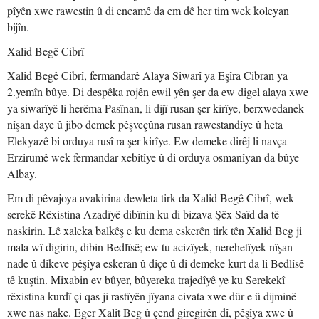
pîyên xwe rawestin û di encamê da em dê her tim wek koleyan
bijîn.
Xalid Begê Cibrî
Xalid Begê Cibrî, fermandarê Alaya Siwarî ya Eşîra Cibran ya
2.yemîn bûye. Di despêka rojên ewil yên şer da ew digel alaya xwe
ya siwarîyê li herêma Pasînan, li dijî rusan şer kirîye, berxwedanek
nîşan daye û jibo demek pêşveçûna rusan rawestandîye û heta
Elekyazê bi orduya rusî ra şer kirîye. Ew demeke dirêj li navça
Erzirumê wek fermandar xebitîye û di orduya osmanîyan da bûye
Albay.
Em di pêvajoya avakirina dewleta tirk da Xalid Begê Cibrî, wek
serekê Rêxistina Azadîyê dibînin ku di bizava Şêx Saîd da tê
naskirin. Lê xaleka balkêş e ku dema eskerên tirk tên Xalid Beg ji
mala wî digirin, dibin Bedlîsê; ew tu acizîyek, nerehetîyek nîşan
nade û dikeve pêşîya eskeran û diçe û di demeke kurt da li Bedlîsê
tê kuştin. Mixabin ev bûyer, bûyereka trajedîyê ye ku Serekekî
rêxistina kurdî çi qas ji rastîyên jîyana civata xwe dûr e û dijminê
xwe nas nake. Eger Xalit Beg û çend giregirên dî, pêşîya xwe û