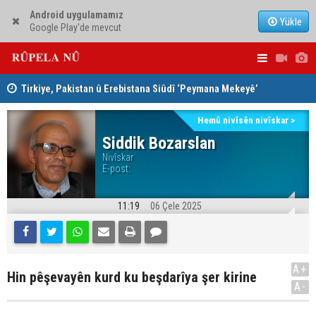
Android uygulamamız
Yükle
Google Play'de mevcut
Tirkiye, Pakistan û Erebistana Siûdî ‘Peymana Mekeyê’
Lêkolîna n
îmze kir
girîng e û 
Hemû nivîsên nivîskar >
Siddik Bozarslan
Nivîskar
E-post:
11:19
06 Çele 2025
A+
Hin pêşevayên kurd ku beşdarîya şer kirine
A-