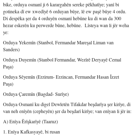
bike, orduya osmanî ji 6 karargahên sereke pêkhatîye; yanî bi
gotineka dî ew xwedîyê 6 orduyan bûye, lê ew paşê bûye 4 ordu.
Di despêka şer da 4 orduyên osmanî hebûne ku di wan da 300
hezar eskerên ku perwerde bûne, hebûne. Lîsteya wan li jêr weha
ye:
Orduya Yekemîn (Stanbol, Fermandar Mareşal Liman van
Sanders)
Orduya Duyemîn (Stanbol Fermandar, Wezîrê Deryayê Cemal
Paşa)
Orduya Sêyemîn (Erzirum- Erzincan, Fermandar Hasan Îzzet
Paşa)
Orduya Çaremîn (Bagdad- Surîye)
Orduya Osmanî ku digel Dewletên Tifakdar beşdarîya şer kirîye, di
van neh enîyên (cepheyên) şer da beşdarî kirîye; van enîyan li jêr in:
A) Enîya Êrîşkarîyê (Taaruz)
1. Enîya Kafkasyayê, bi rusan