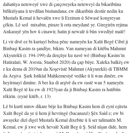
dahatûya neteweyê xwe di çarçoveyeka neteweyî da bikaribûna
bifikirîyana û tevdîlan bisitandana; ew dikaribûn destûr nedin ku
Mustafa Kemal û hevalên xwe li Erzirum û Sêwasê kongreyan
çêkin. Lê sed mixabin, piraze li orta meydanê ye. Giregirên rejima
Ankarayê yên hov û cinawir, hatin ji newalê û bûn xwedîyê malê!
Li vir divê ez bi kurtayî behsa pênc nameyên ku Xalit Begê Cibrî ji
Binbaşi Kasim ra şandîye, bikim. Van nameyan di kitêba Mahmut
Akyurekli (r. 194-199) da derçûye ku navê wê (Binbaşi Kasim´in
Hatiralari, W. Avesta, Stanbol 2020) da çap bûye. Xaleka balkêş ew
e ku dema di 2019an da Xoşevîstê Mahmut (Akyurekli) di TBMM
da Arşiva Şark Istiklal Mahkemesiyê vedike û li wan dinêre, ew
heyîrmayî dimîne. Ji ber ku di arşîvê da ew rastê wan 5 nameyên
Xalit Begê tê ku ew di 1923yan da ji Binbaşi Kasim ra hatibûn
rêkirin. (eynê kitêb, r. 13)
Lê bi kurtî mirov dikare bêje ku Binbaşi Kasim hem di eynî eşîreta
Xalit Begê da ye û hem jî hevringê (bacanaxê) Şêx Saîd e; ew bi
awayeke dizî digel Mustafa Kemal dixebite û li ser talîmatên M.
Kemal, ew jî xwe wek hevalê Xalit Beg û Ş. Seîd nîşan dide, hem