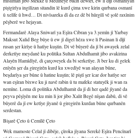
misilman jibo Mekke û Medineyê bikin dewlet, ew li dijî osmanîyan
piştgirîya ingilîzan sitandin lê kurd çima xwe kirin qurbana osmanî
û xelîfe û hwd… Di nivîsareka dî da ez dê bi hûrgilî vê şolê raxînim
pêşberê we hejayan.
Fermandarê Alaya Sniwarî ya Eşîra Cibran ya 3.yemîn jî Yarbay
Maksut Xalid Beg bûye û ew jî digel hêza xwe li Pasinan li dîjî
rusan şer kirîye û hatîye kuştin. Di vê bûyerê da jî bi awayek zelal
derketîye meydanê ku politika Sultan Abdulhamit jibo avakirina
Alayên Hamîdîyê, di çarçoveyek da bi serketîye. Ji ber ku di gelek
enîyên şer da giregirên kurd ku xwedîyê wan alayan bûne,
beşdarîya şer bûne û hatine kuştin; lê piştî şer îcar dor hatîye ser
wan eşîran bixwe ku ji navê rabin û tu mafeke statuyêk ji wan ra
nemîne. Loma di politika Abdulhamit da jî di her qadê jîyanê da
peyva pêşîyên me ku min li jor jibo Xalit Begê nîşan dabû, di vê
bûyerê da jî ew ketîye jîyanê û giregirên kurdan bûne qurbanên
serdestan.
Bişarê Çeto û Cemîlê Çeto
Wek mamoste Celal jî dibêje, çîroka jîyana Serekê Eşîra Pencînarî