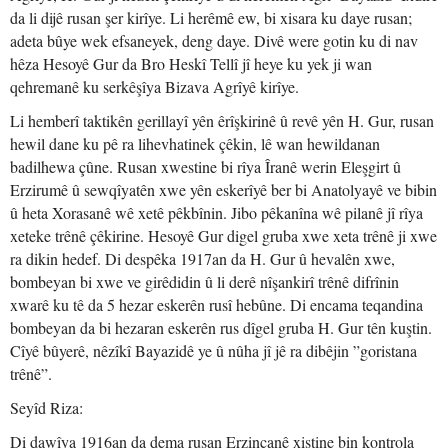
da li dijê rusan şer kirîye. Li herêmê ew, bi xisara ku daye rusan;
adeta bûye wek efsaneyek, deng daye. Divê were gotin ku di nav
hêza Hesoyê Gur da Bro Heskî Tellî jî heye ku yek ji wan
qehremanê ku serkêşîya Bizava Agrîyê kirîye.
Li hemberî taktikên gerillayî yên êrîşkirinê û revê yên H. Gur, rusan
hewil dane ku pê ra lihevhatinek çêkin, lê wan hewildanan
badilhewa çûne. Rusan xwestine bi rîya Îranê werin Eleşgirt û
Erzirumê û sewqîyatên xwe yên eskerîyê ber bi Anatolyayê ve bibin
û heta Xorasanê wê xetê pêkbînin. Jibo pêkanîna wê pilanê jî rîya
xeteke trênê çêkirine. Hesoyê Gur digel gruba xwe xeta trênê ji xwe
ra dikin hedef. Di despêka 1917an da H. Gur û hevalên xwe,
bombeyan bi xwe ve girêdidin û li derê nîşankirî trênê difrînin
xwarê ku tê da 5 hezar eskerên rusî hebûne. Di encama teqandina
bombeyan da bi hezaran eskerên rus dîgel gruba H. Gur tên kuştin.
Cîyê bûyerê, nêzîkî Bayazidê ye û nûha jî jê ra dibêjin ”goristana
trênê”.
Seyîd Riza:
Di dawîya 1916an da dema rusan Erzincanê xistine bin kontrola