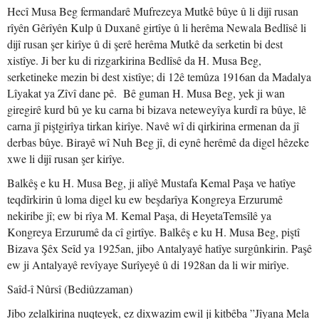
Hecî Musa Beg fermandarê Mufrezeya Mutkê bûye û li dijî rusan
rîyên Gêrîyên Kulp û Duxanê girtîye û li herêma Newala Bedlîsê li
dijî rusan şer kirîye û di şerê herêma Mutkê da serketin bi dest
xistîye. Ji ber ku di rizgarkirina Bedlîsê da H. Musa Beg,
serketineke mezin bi dest xistîye; di 12ê temûza 1916an da Madalya
Lîyakat ya Zîvî dane pê. Bê guman H. Musa Beg, yek ji wan
giregirê kurd bû ye ku carna bi bizava neteweyîya kurdî ra bûye, lê
carna jî piştgirîya tirkan kirîye. Navê wî di qirkirina ermenan da jî
derbas bûye. Birayê wî Nuh Beg jî, di eynê herêmê da digel hêzeke
xwe li dijî rusan şer kirîye.
Balkêş e ku H. Musa Beg, ji alîyê Mustafa Kemal Paşa ve hatîye
teqdîrkirin û loma digel ku ew beşdarîya Kongreya Erzurumê
nekiribe jî; ew bi rîya M. Kemal Paşa, di HeyetaTemsîlê ya
Kongreya Erzurumê da cî girtîye. Balkêş e ku H. Musa Beg, piştî
Bizava Şêx Seîd ya 1925an, jibo Antalyayê hatîye surgûnkirin. Paşê
ew ji Antalyayê revîyaye Surîyeyê û di 1928an da li wir mirîye.
Saîd-î Nûrsî (Bediûzzaman)
Jibo zelalkirina nuqteyek, ez dixwazim ewil ji kitbêba ”Jîyana Mela