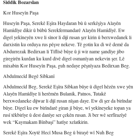
Siddik Bozarslan
Kor Huseyîn Paşa
Huseyîn Paşa, Serekê Eşîra Haydaran bû û serkêşîya Alayên
Hamîdîye dikir û bûbû Serekfermandarê Alayên Hamîdîyê. Ew
digel yekîneyên xwe li sînor li dijî rusan şer kirin û berxwedanek li
darxistin ku orduya rus pêşve nekeve. Tê gotin ku di wê demê da
Abdurrezak Bedirxan li Tiflîsê bûye û ji wir name şandîye jibo
giregirên kurdan ku kurd divê digel osmanîyan nekevin şer. Lê
mixabin Kor Huseyîn Paşa, guh nedaye pêşnîyaza Bedirxan Beg.
Abdulmecîd Begê Sibkanî
Abdulmecîd Beg, Serekê Eşîra Sibkan bûye û digel hêzên xwe yên
Alayên Hamîdîye li herêmên Bulanik, Patnos, Tutakê
berxwedaneke dijwar li dijî rusan nîşan daye. Ew di şer da birîndar
bûye. Digel ku ew birîndarê giran jî bûye, wî yekîneyeke topan ya
rusî têkbirîye û dest danîye ser çekên rusan. Ji ber wê serfîrazîyê
wek “Kaymakam Bînbaşi” hatîye xelatkirin.
Serekê Eşîra Xoytê Hecî Musa Beg û birayê wî Nuh Beg