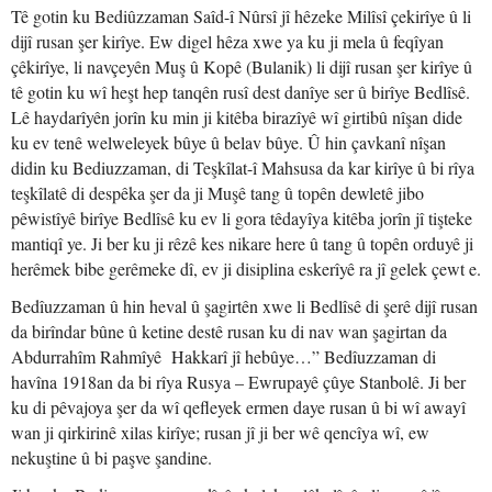
Tê gotin ku Bediûzzaman Saîd-î Nûrsî jî hêzeke Milîsî çekirîye û li
dijî rusan şer kirîye. Ew digel hêza xwe ya ku ji mela û feqîyan
çêkirîye, li navçeyên Muş û Kopê (Bulanik) li dijî rusan şer kirîye û
tê gotin ku wî heşt hep tanqên rusî dest danîye ser û birîye Bedlîsê.
Lê haydarîyên jorîn ku min ji kitêba birazîyê wî girtibû nîşan dide
ku ev tenê welweleyek bûye û belav bûye. Û hin çavkanî nîşan
didin ku Bediuzzaman, di Teşkîlat-î Mahsusa da kar kirîye û bi rîya
teşkîlatê di despêka şer da ji Muşê tang û topên dewletê jibo
pêwistîyê birîye Bedlîsê ku ev li gora têdayîya kitêba jorîn jî tişteke
mantiqî ye. Ji ber ku ji rêzê kes nikare here û tang û topên orduyê ji
herêmek bibe gerêmeke dî, ev ji disiplina eskerîyê ra jî gelek çewt e.
Bedîuzzaman û hin heval û şagirtên xwe li Bedlîsê di şerê dijî rusan
da birîndar bûne û ketine destê rusan ku di nav wan şagirtan da
Abdurrahîm Rahmîyê Hakkarî jî hebûye…” Bedîuzzaman di
havîna 1918an da bi rîya Rusya – Ewrupayê çûye Stanbolê. Ji ber
ku di pêvajoya şer da wî qefleyek ermen daye rusan û bi wî awayî
wan ji qirkirinê xilas kirîye; rusan jî ji ber wê qencîya wî, ew
nekuştine û bi paşve şandine.