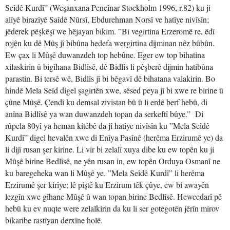
Seîdê Kurdî” (Weşanxana Pencînar Stockholm 1996, r.82) ku ji
alîyê birazîyê Saîdê Nûrsî, Ebdurehman Norsî ve hatîye nivîsîn;
jêderek pêşkêşî we hêjayan bikim. ”Bi vegirtina Erzeromê re, êdî
rojên ku dê Mûş jî bibûna hedefa wergirtina dijminan nêz bûbûn.
Ew çax li Mûşê duwanzdeh top hebûne. Eger ew top bihatina
xilaskirin û bigîhana Bidlîsê, dê Bidlîs li pêşberê dijmin hatibûna
parastin. Bi tersê wê, Bidlîs jî bi bêgavî dê bihatana valakirin. Bo
hindê Mela Seîd digel şagirtên xwe, sêsed peya jî bi xwe re birine û
çûne Mûşê. Çendî ku demsal zivistan bû û li erdê berf hebû, di
anîna Bidlîsê ya wan duwanzdeh topan da serkeftî bûye.” Di
rûpela 80yî ya heman kitêbê da jî hatîye nivîsîn ku ”Mela Seîdê
Kurdî” digel hevalên xwe di Enîya Pasînê (herêma Erzirumê ye) da
li dijî rusan şer kirine. Li vir bi zelalî xuya dibe ku ew topên ku ji
Mûşê birine Bedlîsê, ne yên rusan in, ew topên Orduya Osmanî ne
ku baregeheka wan li Mûşê ye. ”Mela Seîdê Kurdî” li herêma
Erzirumê şer kirîye; lê piştê ku Erzirum têk çûye, ew bi awayên
lezgîn xwe gîhane Mûşê û wan topan birine Bedlîsê. Hewcedarî pê
hebû ku ev nuqte were zelalkirin da ku li ser gotegotên jêrîn mirov
bikaribe rastîyan derxîne holê.