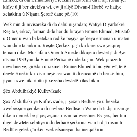
kirîye û ji ber zîrekîya wî, ew ji alîyê Dîwan-î Harbê ve hatîye
xelatkirin û Nîşana Şerefê dane pê.(10)
Wek min di nivîsareka dî da dabû nîşandan; Walîyê Dîyarbekrê
Reşîtê Çerkez, ferman dide her du birayên Emînê Ehmed, Mustafa
û Omer û wan bi kelekan rêdike pêşîya qefîleya ermenan û malên
wan dide talankirin. Reşîtê Çerkez, piştî ku karê xwe yê qirêj
temam dike, Mustafa û Omer li Amedê dikuje û dewlet jî di 9yê
nîsana 1933yan da Emînê Perîxanê dide kuştin. Wek piraze li
meydanê ye, girêdan û xizmeta Emînê Ehmed û birayên wî, têrê
dewletê nekir ku xisar neyê ser wan û di encamê da her sê bira,
jiyana xwe nikaribûn ji xezeba dewletê xilas bikin.
Şêx Abdulbakîyê Kufrevîzade
Şêx Abdulbakî yê Kufrevîzade, ji şêxên Bedlîsê ye û hêzeka
xwebexşînê çêdike û di navbera Bedlîsê û Wanê da li dijî rusan şer
dike û demek be jî pêşveçûna rusan radiwestîne. Ev şêx, her tim
digel dewletê xebitîye û di derbarê şerkirina wan li dijî rusan li
Bedlîsê gelek çîrokên wek efsaneyan hatine qalkirin.