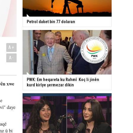
Petrol daket bin 77 dolaran
A+
A-
PWK: Em heqareta ku Rahmî Koç li jinên
yên xwe
kurd kirîye şermezar dikin
de
vî" daye
raqê
ng û bi