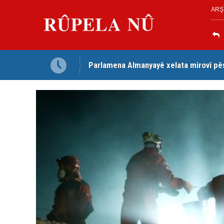
ARŞ
Parlamena Almanyayê xelata mirovî pê
Dezga Giştî ya Deverên di Derveyê K
red kir