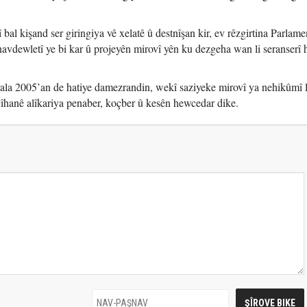
l kişand ser giringiya vê xelatê û destnîşan kir, ev rêzgirtina Parlam
vdewletî ye bi kar û projeyên mirovî yên ku dezgeha wan li seranserî
la 2005’an de hatiye damezrandin, wekî saziyeke mirovî ya nehikûmî l
îhanê alîkariya penaber, koçber û kesên hewcedar dike.