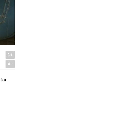
A+
A-
d ku