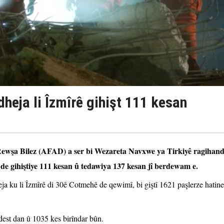
heja li Îzmîrê gihişt 111 kesan
Rewşa Bilez (AFAD) a ser bi Wezareta Navxwe ya Tirkiyê ragihan
de gihiştiye 111 kesan û tedawiya 137 kesan jî berdewam e.
a ku li Îzmîrê di 30ê Cotmehê de qewimî, bi giştî 1621 paşlerze hatine
dest dan û 1035 kes birîndar bûn.