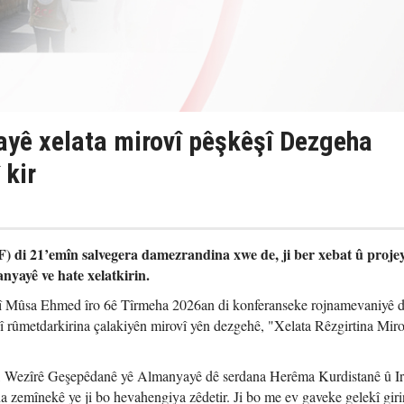
yê xelata mirovî pêşkêşî Dezgeha
 kir
 di 21’emîn salvegera damezrandina xwe de, ji ber xebat û proje
nyayê ve hate xelatkirin.
 Mûsa Ehmed îro 6ê Tîrmeha 2026an di konferanseke rojnamevaniyê 
rûmetdarkirina çalakiyên mirovî yên dezgehê, "Xelata Rêzgirtina Miro
, Wezîrê Geşepêdanê yê Almanyayê dê serdana Herêma Kurdistanê û I
 zemînekê ye ji bo hevahengiya zêdetir. Ji bo me ev gaveke gelekî giri