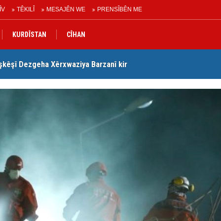
ÎV
TÊKILÎ
MESAJÊN WE
PRENSÎBÊN ME
KURDÎSTAN
CÎHAN
şkêşî Dezgeha Xêrxwaziya Barzanî kir
Nê
urdistanê de gotinên parêzgere Kerkûkê Muhammed Saman