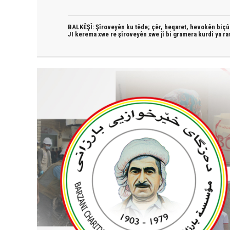
BALKÊŞÎ: Şîroveyên ku têde;
çêr, heqaret, hevokên biçûk
JI kerema xwe re şîroveyên xwe jî bi
gramera kurdî
ya ra