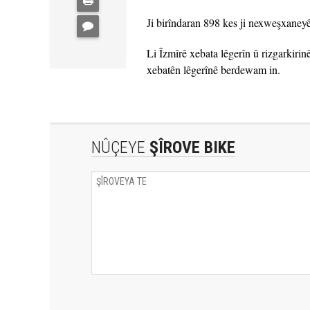
Ji birîndaran 898 kes ji nexweşxane
Li Îzmîrê xebata lêgerîn û rizgarkirin
xebatên lêgerînê berdewam in.
NÛÇEYE
ŞÎROVE BIKE