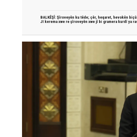
BALKÊŞÎ: Şîroveyên ku têde;
çêr, heqaret, hevokên biçûk
JI kerema xwe re şîroveyên xwe jî bi
gramera kurdî
ya ra