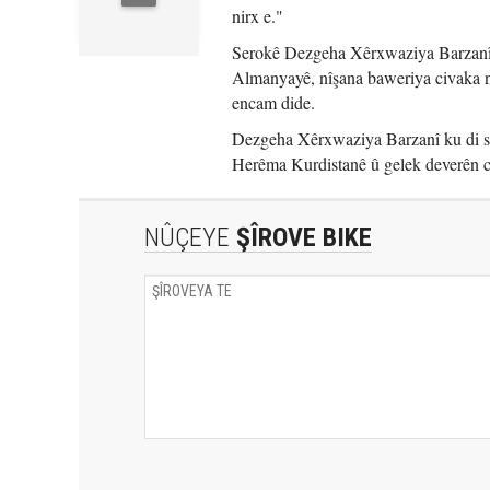
nirx e."
Serokê Dezgeha Xêrxwaziya Barzanî ba
Almanyayê, nîşana baweriya civaka na
encam dide.
Dezgeha Xêrxwaziya Barzanî ku di sa
Herêma Kurdistanê û gelek deverên c
NÛÇEYE
ŞÎROVE BIKE