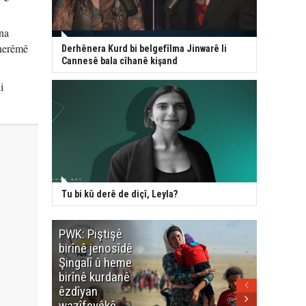
ena
 herêmê
Derhênera Kurd bi belgefîlma Jinwarê li
Cannesê bala cîhanê kişand
i
Tu bi kû derê de diçî, Leyla?
PWK: Piştişê
PWK: Ma
birînê jenosîdê
şehîdan
Şingalî û heme
Enfalê
birînê kurdanê
Barzanîy
êzdîyan
hurmet 
wazîfeyêkê
kenê