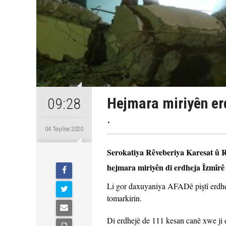
Hejmara miriyên erd
09:28
.
04 Teşrîne 2020
Serokatiya Rêveberiya Karesat û 
hejmara miriyên di erdheja Îzmîrê 
Li gor daxuyaniya AFADê piştî erdhej
tomarkirin.
Di erdhejê de 111 kesan canê xwe ji 