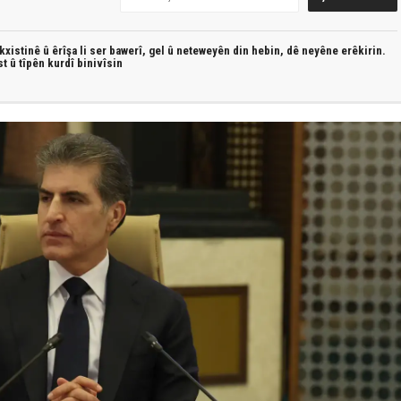
xistinê û êrîşa li ser bawerî, gel û neteweyên din hebin,
dê neyêne erêkirin.
st û
tîpên kurdî
binivîsin