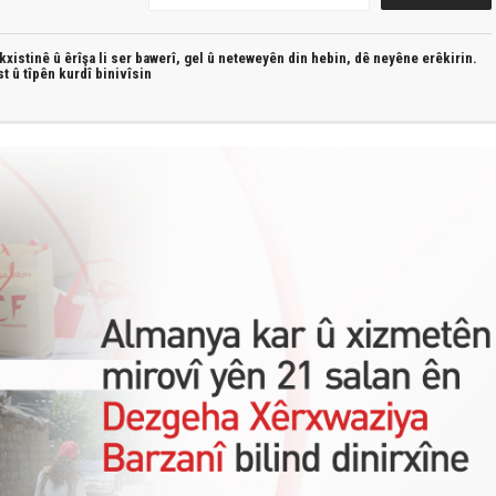
xistinê û êrîşa li ser bawerî, gel û neteweyên din hebin,
dê neyêne erêkirin.
st û
tîpên kurdî
binivîsin