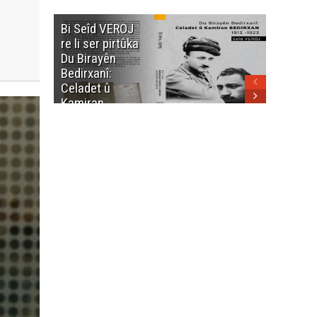
neteweyî yê
Bi Seîd VEROJ
Wezîra
heme kurdanê
re li ser pirtûka
Berhema
dinya yo
Du Birayên
Cengî y
Bedirxanî:
Pakistan
Celadet û
û hevjîn
Kamiran
em Kurd
Bedirxan
(1913 -1923)