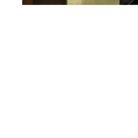
Nêçîrvan Barzanî: D
09:48
.
07 Tebaxe 2026
Serokê Herêma Kurdistanê Nêçîrvan B
yekê ku divê li Îraqê çek tenê di dest
Wî her wiha anî zimên ku divê Îraq ne
Nêçîrvan Barzanî li ser hesabê xwe 
daxuyaniyek belav kir ku doh êvarî li
Barzanî diyar kir ku ew bi nûnerên 
serkirdeyên aliyên siyasî re hatine ba
û navneteweyî” nirxandine.