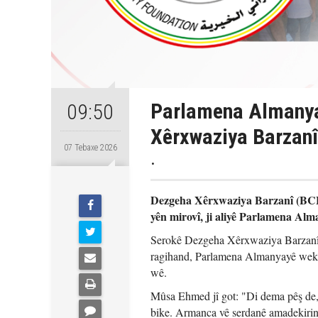
Parlamena Almanya
09:50
Xêrxwaziya Barzanî
07 Tebaxe 2026
.
Dezgeha Xêrxwaziya Barzanî (BCF)
yên mirovî, ji aliyê Parlamena Alma
Serokê Dezgeha Xêrxwaziya Barzanî
ragihand, Parlamena Almanyayê wekî 
wê.
Mûsa Ehmed jî got: "Di dema pêş de
bike. Armanca vê serdanê amadekirina