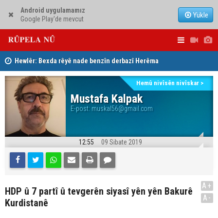
Android uygulamamız
Yükle
Google Play'de mevcut
Hewlêr: Bexda rêyê nade benzîn derbazî Herêma
Ji ber goti
Kurdistanê bibe
Kerkûkê ki
Hemû nivîsên nivîskar >
Nêçîrvan Barzanî û Parlamenterê Almanyayê Serdar
Mustafa Kalpak
Yuksel civiyan
E-post:
muskal56@gmail.com
12:55
09 Sibate 2019
A+
HDP û 7 partî û tevgerên siyasî yên yên Bakurê
A-
Kurdistanê