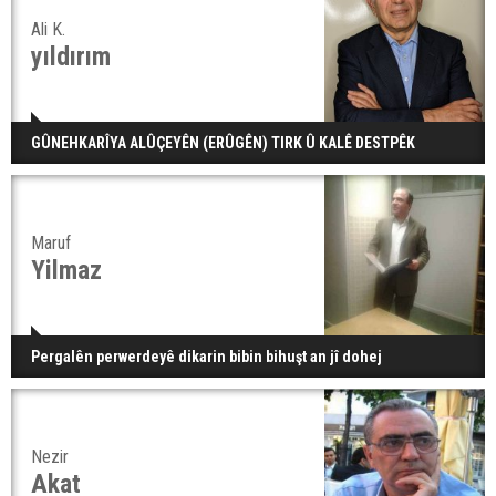
Ali K.
yıldırım
GÛNEHKARÎYA ALÛÇEYÊN (ERÛGÊN) TIRK Û KALÊ DESTPÊK
Maruf
Yilmaz
Pergalên perwerdeyê dikarin bibin bihuşt an jî dohej
Nezir
Akat