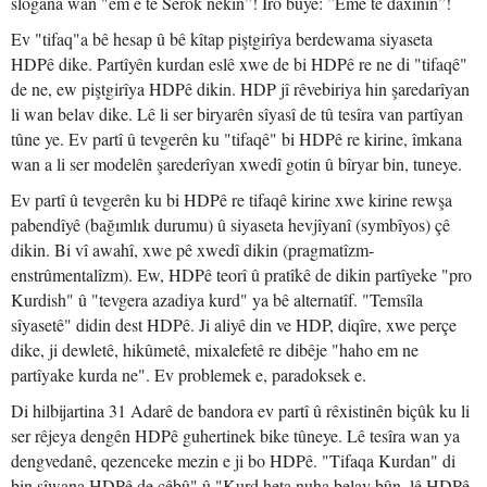
slogana wan "em ê te Serok nekin”! Îro bûye: ”Emê te daxînin”!
Ev "tifaq"a bê hesap û bê kîtap piştgirîya berdewama siyaseta
HDPê dike. Partîyên kurdan eslê xwe de bi HDPê re ne di "tifaqê"
de ne, ew piştgirîya HDPê dikin. HDP jî rêvebiriya hin şaredarîyan
li wan belav dike. Lê li ser biryarên sîyasî de tû tesîra van partîyan
tûne ye. Ev partî û tevgerên ku "tifaqê" bi HDPê re kirine, îmkana
wan a li ser modelên şarederîyan xwedî gotin û bîryar bin, tuneye.
Ev partî û tevgerên ku bi HDPê re tifaqê kirine xwe kirine rewşa
pabendîyê (bağımlık durumu) û siyaseta hevjîyanî (symbîyos) çê
dikin. Bi vî awahî, xwe pê xwedî dikin (pragmatîzm-
enstrûmentalîzm). Ew, HDPê teorî û pratîkê de dikin partîyeke "pro
Kurdish" û "tevgera azadiya kurd" ya bê alternatîf. "Temsîla
sîyasetê" didin dest HDPê. Ji aliyê din ve HDP, diqîre, xwe perçe
dike, ji dewletê, hikûmetê, mixalefetê re dibêje "haho em ne
partîyake kurda ne". Ev problemek e, paradoksek e.
Di hilbijartina 31 Adarê de bandora ev partî û rêxistinên biçûk ku li
ser rêjeya dengên HDPê guhertinek bike tûneye. Lê tesîra wan ya
dengvedanê, qezenceke mezin e ji bo HDPê. "Tifaqa Kurdan" di
bin sîwana HDPê de çêbû" û "Kurd heta nuha belav bûn, lê HDPê