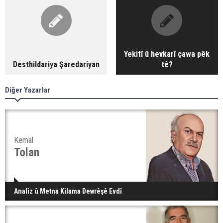
Yekitî û hevkarî çawa pêk
Desthildariya Şaredariyan
tê?
Diğer Yazarlar
Kemal
Tolan
Analîz û Metna Kilama Dewrêşê Evdî