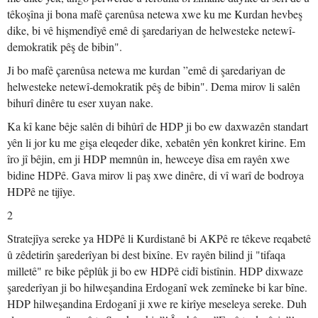
têkoşîna ji bona mafê çarenûsa netewa xwe ku me Kurdan hevbeş
dike, bi vê hişmendîyê emê di şaredariyan de helwesteke netewî-
demokratik pêş de bibin".
Ji bo mafê çarenûsa netewa me kurdan ”emê di şaredariyan de
helwesteke netewî-demokratik pêş de bibin". Dema mirov li salên
bihurî dinêre tu eser xuyan nake.
Ka kî kane bêje salên di bihûrî de HDP ji bo ew daxwazên standart
yên li jor ku me gişa eleqeder dike, xebatên yên konkret kirine. Em
îro jî bêjin, em ji HDP memnûn in, hewceye dîsa em rayên xwe
bidine HDPê. Gava mirov li paş xwe dinêre, di vî warî de bodroya
HDPê ne tijîye.
2
Stratejîya sereke ya HDPê li Kurdistanê bi AKPê re têkeve reqabetê
û zêdetirîn şarederîyan bi dest bixîne. Ev rayên bilind ji "tifaqa
milletê" re bike pêplûk ji bo ew HDPê cidî bistînin. HDP dixwaze
şarederîyan ji bo hilweşandina Erdoganî wek zemîneke bi kar bîne.
HDP hilweşandina Erdoganî ji xwe re kirîye meseleya sereke. Duh