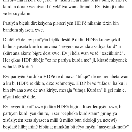
kurdan dora xwe civand û yekîtiya wan afirand". Ev risim ji nuha
ve tê xuyakirin.
Partîyên biçûk dîreksîyona pir-serî yên HDPê nikanin têxin bin
bandora sîyaseta xwe.
Di dêlivê de, ev partîyên biçûk destûrê didin HDPê ku ew şekil
bidin siyaseta kurdî û unvana "tevgera navenda azadiya kurd" jî
(kürt ana akım) bigre dest xwe. Ev ji hêla wan ve tê "tescîlkirinê".
Her çikas HDP dibêje "ez ne partîya kurda me" jî, kirasê mîsyonek
wiha lê tê kirinê.
Ew partîyên kurdî ku HDPê re di nava "tifaqê" de ne, reqabeta wan
a ku bi HDPê re dikin, dixe zehmetiyê. HDP bi vê "tifaqa" ha ku li
bin sîwana xwe de ava kirîye, mesaja "tifaqa Kurdan" li gel min e,
nîşanî alemê dide.
Ev tevger û partî xwe ji dûre HDPê bigirta li ser ferqîyên xwe, bi
partîyên kurdî yên din re, li ser "cepheka kurdistanî" girîngîya
xisûsîyetên xeta sîyaset a mîllî û millet bûn (îdolojî ya netewî)
beşdarê hilbijartinê bibûna; mimkûn bû rêya rayên "nasyonal-motîv"