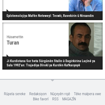
Epîstemolojiya Mafên Neteweyî: Teswîr, Ravekirin û Nirxandin
Hüsamettin
Turan
Ji Kurdistana Sor heta Sürgûnên Stalîn û Dagirkirina Laçînê ya
Sala 1992’an: Trajediya Dîrokî ya Kurdên Kafkasyayê
Rûpela sereke
Redaksiyon
Nûçeyên rojê
Têke malpera xwe
Bike favorî
RSS
MAGAZÎN