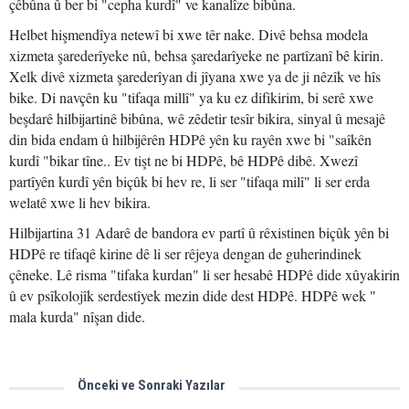
çêbûna û ber bi "cepha kurdî" ve kanalîze bibûna.
Helbet hişmendîya netewî bi xwe têr nake. Divê behsa modela
xizmeta şarederîyeke nû, behsa şaredarîyeke ne partîzanî bê kirin.
Xelk divê xizmeta şarederîyan di jîyana xwe ya de ji nêzîk ve hîs
bike. Di navçên ku "tifaqa millî" ya ku ez difikirim, bi serê xwe
beşdarê hilbijartinê bibûna, wê zêdetir tesîr bikira, sinyal û mesajê
din bida endam û hilbijêrên HDPê yên ku rayên xwe bi "saîkên
kurdî "bikar tîne.. Ev tişt ne bi HDPê, bê HDPê dibê. Xwezî
partîyên kurdî yên biçûk bi hev re, li ser "tifaqa milî" li ser erda
welatê xwe li hev bikira.
Hilbijartina 31 Adarê de bandora ev partî û rêxistinen biçûk yên bi
HDPê re tifaqê kirine dê li ser rêjeya dengan de guherindinek
çêneke. Lê risma "tifaka kurdan" li ser hesabê HDPê dide xûyakirin
û ev psîkolojîk serdestîyek mezin dide dest HDPê. HDPê wek "
mala kurda" nîşan dide.
Önceki ve Sonraki Yazılar