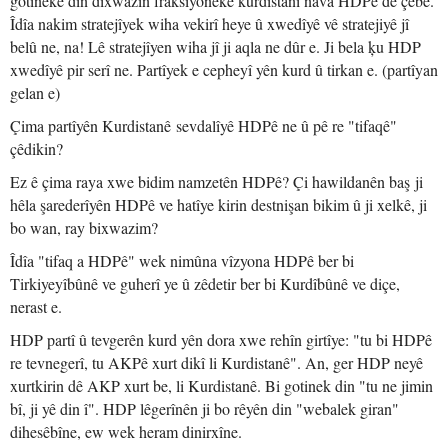
gotineke din dixwazin fraksîyoneke kurdistanî nava HDPê de çêbe.
Îdîa nakim stratejîyek wiha vekirî heye û xwedîyê vê stratejiyê jî
belû ne, na! Lê stratejîyen wiha jî ji aqla ne dûr e. Ji bela ķu HDP
xwedîyê pir serî ne. Partîyek e cepheyî yên kurd û tirkan e. (partîyan
gelan e)
Çima partîyên Kurdistanê sevdalîyê HDPê ne û pê re "tifaqê"
çêdikin?
Ez ê çima raya xwe bidim namzetên HDPê? Çi hawildanên baş ji
hêla şarederîyên HDPê ve hatîye kirin destnişan bikim û ji xelkê, ji
bo wan, ray bixwazim?
Îdîa "tifaq a HDPê" wek nimûna vîzyona HDPê ber bi
Tirkiyeyîbûnê ve guherî ye û zêdetir ber bi Kurdîbûnê ve diçe,
nerast e.
HDP partî û tevgerên kurd yên dora xwe rehîn girtîye: "tu bi HDPê
re tevnegerî, tu AKPê xurt dikî li Kurdistanê". An, ger HDP neyê
xurtkirin dê AKP xurt be, li Kurdistanê. Bi gotinek din "tu ne jimin
bî, ji yê din î". HDP lêgerînên ji bo rêyên din "webalek giran"
dihesêbîne, ew wek heram dinirxîne.