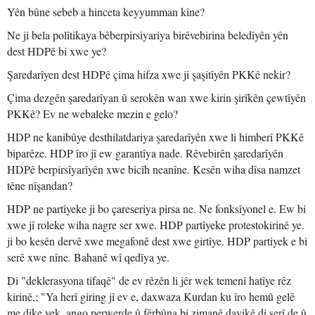
Yên bûne sebeb a hinceta keyyumman kîne?
Ne ji bela polîtikaya bêberpirsiyariya birêvebirina beledîyên yên
dest HDPê bi xwe ye?
Şaredarîyen dest HDPê çima hifza xwe ji şaşitîyên PKKê nekir?
Çima dezgên şaredarîyan û serokên wan xwe kirin şirîkên çewtîyên
PKKê? Ev ne webaleke mezin e gelo?
HDP ne kanibûye desthilatdariya şaredarîyên xwe li himberî PKKê
biparêze. HDP îro jî ew garantîya nade. Rêvebirên şaredarîyên
HDPê berpirsîyarîyên xwe bicîh neanîne. Kesên wiha dîsa namzet
têne nîşandan?
HDP ne partîyeke ji bo çareseriya pirsa ne. Ne fonksîyonel e. Ew bi
xwe jî roleke wiha nagre ser xwe. HDP partîyeke protestokirinê ye.
ji bo kesên dervê xwe megafonê dest xwe girtîye. HDP partiyek e bi
serê xwe nîne. Bahanê wî qedîya ye.
Di "deklerasyona tifaqê" de ev rêzên li jêr wek temenî hatîye rêz
kirinê,; "Ya herî giring jî ev e, daxwaza Kurdan ku îro hemû gelê
me dike yek, ango perwerde û fêrbûna bi zimanê dayikê di serî de û