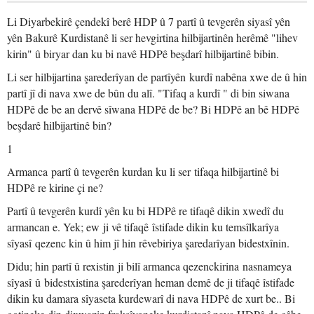
Li Diyarbekirê çendekî berê HDP û 7 partî û tevgerên siyasî yên
yên Bakurê Kurdistanê li ser hevgirtina hilbijartinên herêmê "lihev
kirin" û biryar dan ku bi navê HDPê beşdarî hilbijartinê bibin.
Li ser hilbijartina şarederîyan de partîyên kurdî nabêna xwe de û hin
partî jî di nava xwe de bûn du alî. "Tifaq a kurdî " di bin siwana
HDPê de be an dervê sîwana HDPê de be? Bi HDPê an bê HDPê
beşdarê hilbijartinê bin?
1
Armanca partî û tevgerên kurdan ku li ser tifaqa hilbijartinê bi
HDPê re kirine çi ne?
Partî û tevgerên kurdî yên ku bi HDPê re tifaqê dikin xwedî du
armancan e. Yek; ew ji vê tifaqê îstifade dikin ku temsîlkarîya
sîyasî qezenc kin û him jî hin rêvebiriya şaredarîyan bidestxînin.
Didu; hin partî û rexistin ji bilî armanca qezenckirina nasnameya
sîyasî û bidestxistina şarederîyan heman demê de ji tifaqê îstifade
dikin ku damara sîyaseta kurdewarî di nava HDPê de xurt be.. Bi