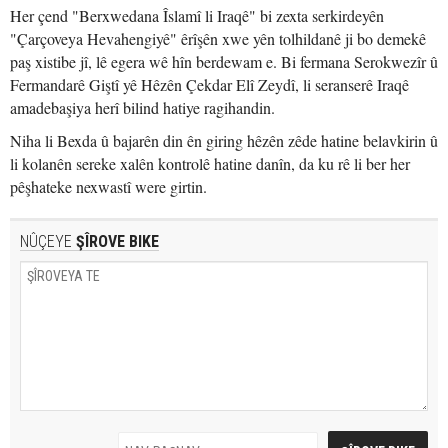
Her çend "Berxwedana Îslamî li Iraqê" bi zexta serkirdeyên
"Çarçoveya Hevahengiyê" êrîşên xwe yên tolhildanê ji bo demekê
paş xistibe jî, lê egera wê hîn berdewam e. Bi fermana Serokwezîr û
Fermandarê Giştî yê Hêzên Çekdar Elî Zeydî, li seranserê Iraqê
amadebaşiya herî bilind hatiye ragihandin.
Niha li Bexda û bajarên din ên giring hêzên zêde hatine belavkirin û
li kolanên sereke xalên kontrolê hatine danîn, da ku rê li ber her
pêşhateke nexwastî were girtin.
NÛÇEYE
ŞÎROVE BIKE