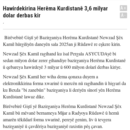
Hawirdekirina Herêma Kurdistanê 3,6 milyar
A+
dolar derbas kir
A-
.
Birêvebirê Giştî yê Bazirganiya Herêma Kurdistanê Newzad Şêx
Kamil hûrgiliyên daneyên sala 2025an ji Rûdawê re eşkere kirin.
Newzad Şêx Kamil ragihand ku îsal Pergala ASYCUDAyê bi
sedan milyon dolar zerer gihandiye bazirganiya Herêma Kurdistanê
û qebareya hawirdeyê 3 milyar û 600 milyon dolarî derbas kiriye.
Newzad Şêx Kamil her wiha dema qonaxa duyem a
elektronîkkirina forma xwarinê û mercên nû ragihandin û hişyarî da
ku Bexda "bi zanebûn" bazirganiya li deriyên sînorî yên Herêma
Kurdistanê lawaz dike.
Birêvebirê Giştî yê Bazirganiya Herêma Kurdistanê Newzad Şêx
Kamil bû mêvanê bernameya Mijar a Radyoya Rûdawê û hemû
amarên têkildarî forma xwarinê, pereyê genim, liv û tevgera
bazirganiyê û çavdêriya bazirganiyê raxistin pêş çavan.