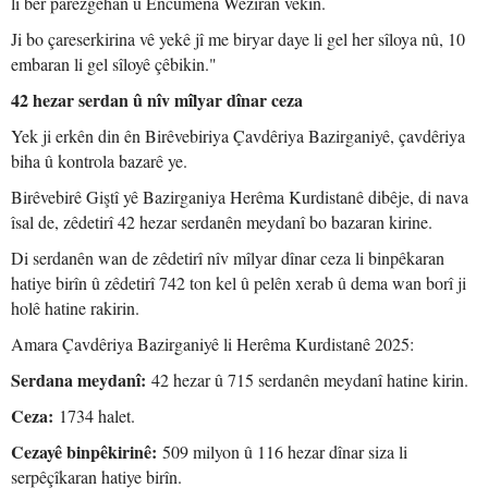
li ber parêzgehan û Encûmena Wezîran vekin.
Ji bo çareserkirina vê yekê jî me biryar daye li gel her sîloya nû, 10
embaran li gel sîloyê çêbikin."
42 hezar serdan û nîv mîlyar dînar ceza
Yek ji erkên din ên Birêvebiriya Çavdêriya Bazirganiyê, çavdêriya
biha û kontrola bazarê ye.
Birêvebirê Giştî yê Bazirganiya Herêma Kurdistanê dibêje, di nava
îsal de, zêdetirî 42 hezar serdanên meydanî bo bazaran kirine.
Di serdanên wan de zêdetirî nîv mîlyar dînar ceza li binpêkaran
hatiye birîn û zêdetirî 742 ton kel û pelên xerab û dema wan borî ji
holê hatine rakirin.
Amara Çavdêriya Bazirganiyê li Herêma Kurdistanê 2025:
Serdana meydanî:
42 hezar û 715 serdanên meydanî hatine kirin.
Ceza:
1734 halet.
Cezayê binpêkirinê:
509 milyon û 116 hezar dînar siza li
serpêçîkaran hatiye birîn.