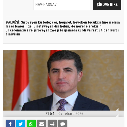
BALKÊŞÎ: Şîroveyên ku têde;
çêr, heqaret, hevokên biçûkxistinê û êrîşa
li ser bawerî, gel û neteweyên din hebin,
dê neyêne erêkirin.
JI kerema xwe re şîroveyên xwe jî bi
gramera kurdî
ya rast û
tîpên kurdî
binivîsin
21:54
07 Tebaxe 2026