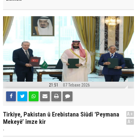
21:51
07 Tebaxe 2026
Tirkiye, Pakistan û Erebistana Siûdî ‘Peymana
A+
Mekeyê’ îmze kir
A-
.