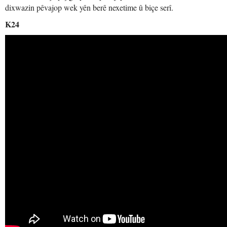
dixwazin pêvajop wek yên berê nexetime û biçe serî.
K24