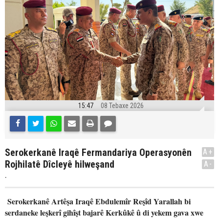
15:47
08 Tebaxe 2026
Serokerkanê Iraqê Fermandariya Operasyonên
A+
Rojhilatê Dîcleyê hilweşand
A-
.
Serokerkanê Artêşa Iraqê Ebdulemîr Reşîd Yarallah bi
serdaneke leşkerî gihîşt bajarê Kerkûkê û di yekem gava xwe