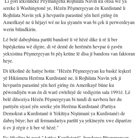
Li gorî lêkolîneke Peymangeha Rojhilata Navîn ku ofîsa wê ya
sereke li Washingtonê ye, Hêzên Pêşmergeyan ên Kurdistanê li
Rojhilata Navîn yek ji hevparên parastinê yên herî girîng ên
Amerîkayê ne û hêjayî wê ne ku şiyanên wan bi çek û perwerdeyan
werin bilindkirin.
Lê belê dabeşbûna partîtî bandorê li vê hêzê dike û rê li ber
bipêşketina wê digire, di vê demê de herêmên hevpar û gavên
yekxistina Pêşmergeyan bi pêş ketine lê dîsa jî bandora van faktoran
heye.
Di lêkolînê de hatiye hotin: "Hêzên Pêşmergeyan ku baskê leşkerî
yê Hikûmeta Herêma Kurdistanê ne, li Rojhilata Navîn yek ji
hevparên parastinê yên herî girîng ên Amerîkayê bûne ku
pêwendiyên wan ên di warê ewlehiyê de vedigerin sala 1991ê. Lê
belê dilsoziya Hêzên Pêşmergeyan bi tundî di navbera her du
partiyên siyasî yên sereke yên Herêma Kurdistanê (Partiya
Demokrat a Kurdistanê û Yekîtiya Niştimanî ya Kurdistanê) de
dabeş bûye; her alî fermandariya partîtî ya yekîneyên xwe diparêze
û ev jî rêgir e li ber vê hêzê."
Ev lêkolîna bi navê "Artêşa Kurdistanê", bandoraq Pêşmergeyan