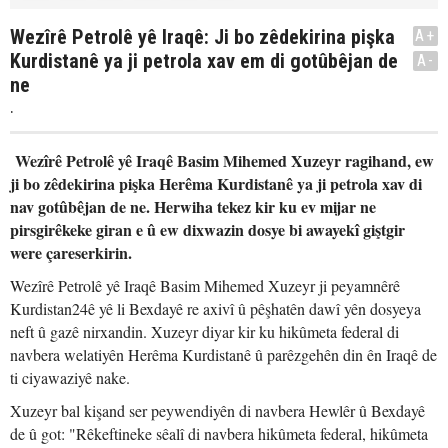
Wezîrê Petrolê yê Iraqê: Ji bo zêdekirina pişka
A+
Kurdistanê ya ji petrola xav em di gotûbêjan de
A-
ne
.
Wezîrê Petrolê yê Iraqê Basim Mihemed Xuzeyr ragihand, ew
ji bo zêdekirina pişka Herêma Kurdistanê ya ji petrola xav di
nav gotûbêjan de ne. Herwiha tekez kir ku ev mijar ne
pirsgirêkeke giran e û ew dixwazin dosye bi awayekî giştgir
were çareserkirin.
Wezîrê Petrolê yê Iraqê Basim Mihemed Xuzeyr ji peyamnêrê
Kurdistan24ê yê li Bexdayê re axivî û pêşhatên dawî yên dosyeya
neft û gazê nirxandin. Xuzeyr diyar kir ku hikûmeta federal di
navbera welatiyên Herêma Kurdistanê û parêzgehên din ên Iraqê de
ti ciyawaziyê nake.
Xuzeyr bal kişand ser peywendiyên di navbera Hewlêr û Bexdayê
de û got: "Rêkeftineke sêalî di navbera hikûmeta federal, hikûmeta