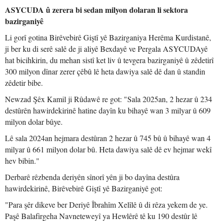
ASYCUDA û zerera bi sedan milyon dolaran li sektora
bazirganiyê
Li gorî gotina Birêvebirê Giştî yê Bazirganiya Herêma Kurdistanê,
ji ber ku di serê salê de ji aliyê Bexdayê ve Pergala ASYCUDAyê
hat bicihkirin, du mehan sistî ket liv û tevgera bazirganiyê û zêdetirî
300 milyon dînar zerer çêbû lê heta dawiya salê dê dan û standin
zêdetir bibe.
Newzad Şêx Kamil ji Rûdawê re got: "Sala 2025an, 2 hezar û 234
destûrên hawirdekirinê hatine dayîn ku bihayê wan 3 milyar û 609
milyon dolar bûye.
Lê sala 2024an hejmara destûran 2 hezar û 745 bû û bihayê wan 4
milyar û 661 milyon dolar bû. Heta dawiya salê dê ev hejmar wekî
hev bibin."
Derbarê rêzbenda deriyên sînorî yên ji bo dayîna destûra
hawirdekirinê, Birêvebirê Giştî yê Bazirganiyê got:
"Para şêr dikeve ber Deriyê Îbrahîm Xelîlê û di rêza yekem de ye.
Paşê Balafirgeha Navneteweyî ya Hewlêrê tê ku 190 destûr lê