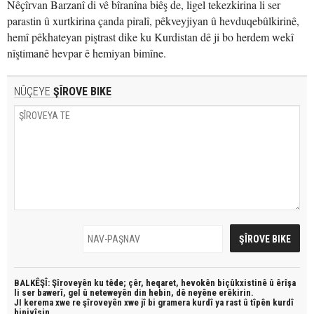
Nêçîrvan Barzanî di vê bîranîna biêş de, ligel tekezkirina li ser
parastin û xurtkirina çanda piralî, pêkveyjiyan û hevduqebûlkirinê,
hemî pêkhateyan piştrast dike ku Kurdistan dê ji bo herdem wekî
nîştimanê hevpar ê hemiyan bimîne.
NÛÇEYE
ŞÎROVE BIKE
BALKÊŞÎ: Şîroveyên ku têde;
çêr, heqaret, hevokên biçûkxistinê û êrîşa
li ser bawerî, gel û neteweyên din hebin,
dê neyêne erêkirin.
JI kerema xwe re şîroveyên xwe jî bi
gramera kurdî
ya rast û
tîpên kurdî
binivîsin