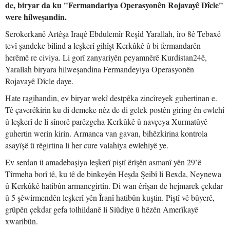
de, biryar da ku "Fermandariya Operasyonên Rojavayê Dîcle"
were hilweşandin.
Serokerkanê Artêşa Iraqê Ebdulemîr Reşîd Yarallah, îro 8ê Tebaxê
tevî şandeke bilind a leşkerî gihîşt Kerkûkê û bi fermandarên
herêmê re civiya. Li gorî zanyariyên peyamnêrê Kurdistan24ê,
Yarallah biryara hilweşandina Fermandeyiya Operasyonên
Rojavayê Dîcle daye.
Hate ragihandin, ev biryar wekî destpêka zincîreyek guhertinan e.
Tê çaverêkirin ku di demeke nêz de di gelek postên giring ên ewlehî
û leşkerî de li sînorê parêzgeha Kerkûkê û navçeya Xurmatûyê
guhertin werin kirin. Armanca van gavan, bihêzkirina kontrola
asayîşê û rêgirtina li her cure valahiya ewlehiyê ye.
Ev serdan û amadebaşiya leşkerî piştî êrîşên asmanî yên 29’ê
Tîrmeha borî tê, ku tê de binkeyên Heşda Şeibî li Bexda, Neynewa
û Kerkûkê hatibûn armancgirtin. Di wan êrîşan de hejmarek çekdar
û 5 şêwirmendên leşkerî yên Îranî hatibûn kuştin. Piştî vê bûyerê,
grûpên çekdar gefa tolhildanê li Siûdiye û hêzên Amerîkayê
xwaribûn.