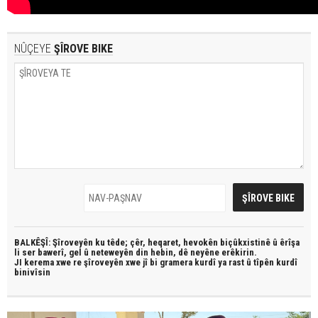
NÛÇEYE
ŞÎROVE BIKE
BALKÊŞÎ: Şîroveyên ku têde;
çêr, heqaret, hevokên biçûkxistinê û êrîşa
li ser bawerî, gel û neteweyên din hebin,
dê neyêne erêkirin.
JI kerema xwe re şîroveyên xwe jî bi
gramera kurdî
ya rast û
tîpên kurdî
binivîsin