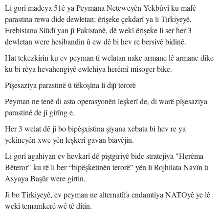
Li gorî madeya 51ê ya Peymana Neteweyên Yekbûyî ku mafê
parastina rewa dide dewletan; êrişeke çekdarî ya li Tirkiyeyê,
Erebistana Siûdî yan jî Pakistanê, dê wekî êrişeke li ser her 3
dewletan were hesibandin û ew dê bi hev re bersivê bidinê.
Hat tekezkirin ku ev peyman ti welatan nake armanc lê armanc dike
ku bi rêya hevahengiyê ewlehiya herêmî mîsoger bike.
Pîşesaziya parastinê û têkoşîna li dijî terorê
Peyman ne tenê di asta operasyonên leşkerî de, di warê pîşesaziya
parastinê de jî girîng e.
Her 3 welat dê ji bo bipêşxistina şiyana xebata bi hev re ya
yekîneyên xwe yên leşkerî gavan biavêjin.
Li gorî agahiyan ev hevkarî dê piştgiriyê bide stratejiya "Herêma
Bêteror" ku rê li ber “bipêşketinên terorê” yên li Rojhilata Navîn û
Asyaya Başûr were girtin.
Ji bo Tirkiyeyê, ev peyman ne alternatîfa endamtiya NATOyê ye lê
wekî temamkerê wê tê dîtin.