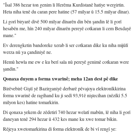
"Îsal 386 hezar ton genim li Herêma Kurdistanê hatiye wergirtin.
Heta niha tenê du caran pere hatine (57 milyar û 15.5 milyar dînar).
Li gorî biryarê divê 500 milyar dînarên din bên şandin lê li gorî
hesabên me, hîn 240 milyar dînarên pereyê cotkaran li cem Bexdayê
mane."
Ev derengketin bandoreke xerab li ser cotkaran dike ku niha mijûlî
werza nû ya çandiniyê ne.
Hemû hewla me ew e ku berî sala nû pereyê genimê cotkaran were
şandin."
Qonaxa duyem a forma xwarinê; meha 12an dest pê dike
Birêvebirê Giştî yê Bazirganiyê derbarê pêvajoya elektronîkkirina
forma xwarinê de ragihand ku ji sedî 93,91ê niştecihan (nêzîkî 5.5
milyon kes) hatine tomarkirin.
Di qonaxa yekem de zêdetirî 740 hezar welatî mabûn, lê niha li gorî
daneyan tenê 294 hezar û 432 kes mane ku xwe tomar bikin.
Rêjeya xwetomarkirina di forma elektronîk de bi vî rengî ye: