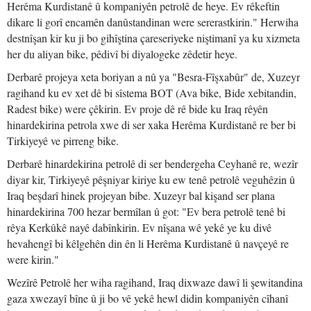
Herêma Kurdistanê û kompaniyên petrolê de heye. Ev rêkeftin
dikare li gorî encamên danûstandinan were sererastkirin." Herwiha
destnîşan kir ku ji bo gihîştina çareseriyeke niştimanî ya ku xizmeta
her du aliyan bike, pêdivî bi diyalogeke zêdetir heye.
Derbarê projeya xeta boriyan a nû ya "Besra-Fîşxabûr" de, Xuzeyr
ragihand ku ev xet dê bi sîstema BOT (Ava bike, Bide xebitandin,
Radest bike) were çêkirin. Ev proje dê rê bide ku Iraq rêyên
hinardekirina petrola xwe di ser xaka Herêma Kurdistanê re ber bi
Tirkiyeyê ve pirreng bike.
Derbarê hinardekirina petrolê di ser bendergeha Ceyhanê re, wezîr
diyar kir, Tirkiyeyê pêşniyar kiriye ku ew tenê petrolê veguhêzin û
Iraq beşdarî hinek projeyan bibe. Xuzeyr bal kişand ser plana
hinardekirina 700 hezar bermîlan û got: "Ev bera petrolê tenê bi
rêya Kerkûkê nayê dabînkirin. Ev nîşana wê yekê ye ku divê
hevahengî bi kêlgehên din ên li Herêma Kurdistanê û navçeyê re
were kirin."
Wezîrê Petrolê her wiha ragihand, Iraq dixwaze dawî li şewitandina
gaza xwezayî bîne û ji bo vê yekê hewl didin kompaniyên cîhanî