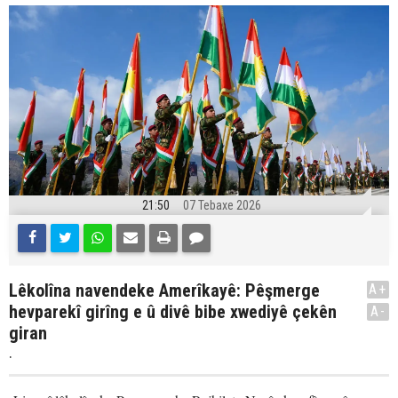
21:50
07 Tebaxe 2026
Lêkolîna navendeke Amerîkayê: Pêşmerge
A+
hevparekî girîng e û divê bibe xwediyê çekên
A-
giran
.