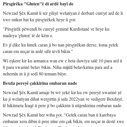
Pirsgirêka "Gluten"ê di ardê bayî de
Newzad Şêx Kamil li ser giliyê welatiyan ê derbarê cureyê ard de li
xwe mikur hat ku pirsgirêkek heye û got:
"Pirsgirêk pêwendî bi cureyê genimê Kurdistanê ve heye ku
madeya 'gluten' tê de kêm e.
Ev jî dike ku hinek caran ji bo nan pirsgirêkan derxe, loma gelek
caran em neçar in ardê sifir tevlî bikin."
Wî eşkere kir ku armanca wan ew e heta dawiya salê 10 para ard û
8 para xwarinê belav bikin. Niha mijûlî belavkirina para ard a
nehemîn in û ji sedî 80 temam bûye.
Bexda pereyê çakkirina embaran nade
Newzad Şêx Kamil amaje bi wê yekê kir ku ew pereyê xwarinê yê
ku ji welatiyan dihat wergirtin ji sala 2022yan ve vedigere Bexdayê,
lê hikûmeta Îraqê ti pere ji bo çakkirin û nûjenkirina embaran nade.
Newzad Şêx Kamil her wiha got, "Gelek caran ban û karebaya
embaran xera dibin û pere nîne em çak bikin, em neçar in destê xwe