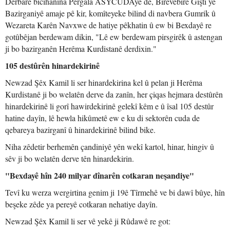
Derbarê bicihanîna Pergala ASYCUDAyê de, Birêvebirê Giştî yê
Bazirganiyê amaje pê kir, komîteyeke bilind di navbera Gumrik û
Wezareta Karên Navxwe de hatiye pêkhatin û ew bi Bexdayê re
gotûbêjan berdewam dikin, "Lê ew berdewam pirsgirêk û astengan
ji bo bazirganên Herêma Kurdistanê derdixin."
105 destûrên hinardekirinê
Newzad Şêx Kamil li ser hinardekirina kel û pelan ji Herêma
Kurdistanê ji bo welatên derve da zanîn, her çiqas hejmara destûrên
hinardekirinê li gorî hawirdekirinê gelekî kêm e û îsal 105 destûr
hatine dayîn, lê hewla hikûmetê ew e ku di sektorên cuda de
qebareya bazirganî û hinardekirinê bilind bike.
Niha zêdetir berhemên çandiniyê yên wekî kartol, hinar, hingiv û
sêv ji bo welatên derve tên hinardekirin.
"Bexdayê hîn 240 milyar dînarên cotkaran neşandiye"
Tevî ku werza wergirtina genim ji 19ê Tîrmehê ve bi dawî bûye, hîn
beşeke zêde ya pereyê cotkaran nehatiye dayîn.
Newzad Şêx Kamil li ser vê yekê ji Rûdawê re got: