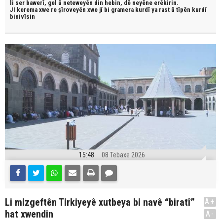
li ser bawerî, gel û neteweyên din hebin,
dê neyêne erêkirin.
JI kerema xwe re şîroveyên xwe jî bi
gramera kurdî
ya rast û
tîpên kurdî
binivîsin
15:48
08 Tebaxe 2026
Li mizgeftên Tirkiyeyê xutbeya bi navê “biratî”
A+
hat xwendin
A-