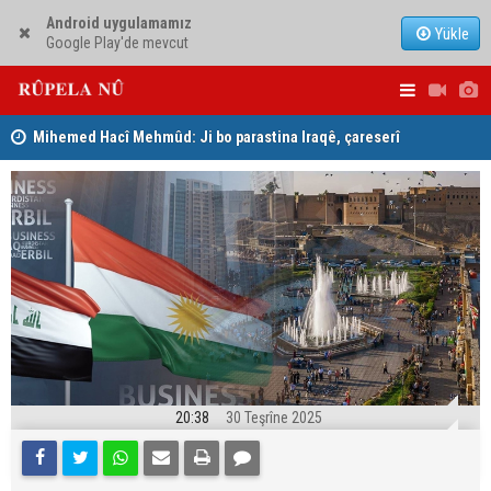
Android uygulamamız
Yükle
Google Play'de mevcut
Mihemed Hacî Mehmûd: Ji bo parastina Iraqê, çareserî
Serokerkan
sîstema konfederalî ye
Dîcleyê hi
20:38
30 Teşrîne 2025