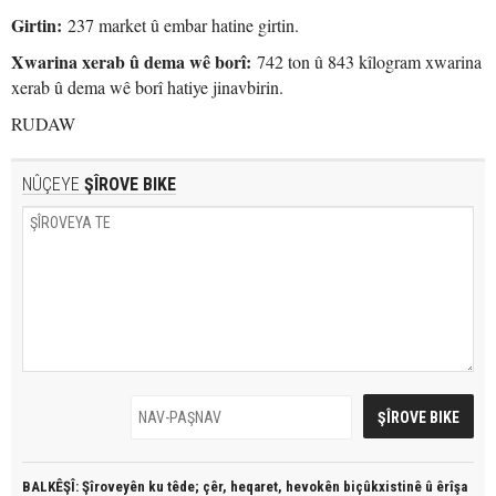
Girtin:
237 market û embar hatine girtin.
Xwarina xerab û dema wê borî:
742 ton û 843 kîlogram xwarina
xerab û dema wê borî hatiye jinavbirin.
RUDAW
NÛÇEYE
ŞÎROVE BIKE
BALKÊŞÎ: Şîroveyên ku têde;
çêr, heqaret, hevokên biçûkxistinê û êrîşa