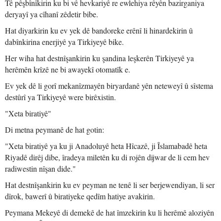
Tê pêşbînîkirin ku bi vê hevkariyê re ewlehiya rêyên bazirganiya
deryayî ya cîhanî zêdetir bibe.
Hat diyarkirin ku ev yek dê bandoreke erênî li hinardekirin û
dabînkirina enerjiyê ya Tirkiyeyê bike.
Her wiha hat destnîşankirin ku şandina leşkerên Tirkiyeyê ya
herêmên krîzê ne bi awayekî otomatîk e.
Ev yek dê li gorî mekanîzmayên biryardanê yên neteweyî û sîstema
destûrî ya Tirkiyeyê were birêxistin.
"Xeta biratiyê"
Di metna peymanê de hat gotin:
"Xeta biratiyê ya ku ji Anadoluyê heta Hîcazê, ji Îslamabadê heta
Riyadê dirêj dibe, îradeya miletên ku di rojên dijwar de li cem hev
radiwestin nîşan dide."
Hat destnîşankirin ku ev peyman ne tenê li ser berjewendiyan, li ser
dîrok, bawerî û biratiyeke qedîm hatiye avakirin.
Peymana Mekeyê di demekê de hat îmzekirin ku li herêmê aloziyên