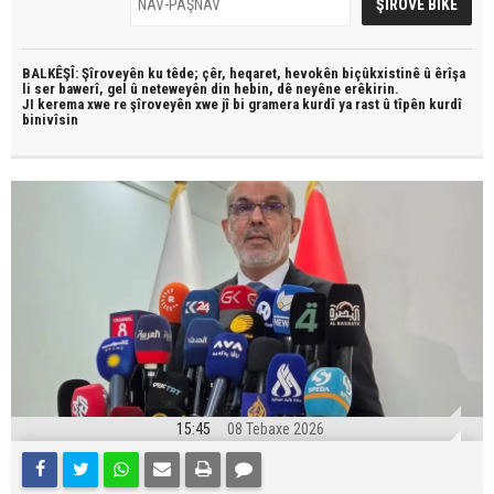
BALKÊŞÎ: Şîroveyên ku têde;
çêr, heqaret, hevokên biçûkxistinê û êrîşa
li ser bawerî, gel û neteweyên din hebin,
dê neyêne erêkirin.
JI kerema xwe re şîroveyên xwe jî bi
gramera kurdî
ya rast û
tîpên kurdî
binivîsin
15:45
08 Tebaxe 2026