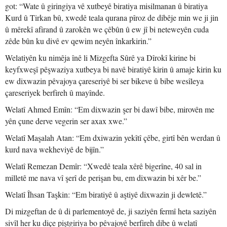
got: “Wate û giringiya vê xutbeyê biratiya misilmanan û biratiya
Kurd û Tirkan bû, xwedê teala qurana pîroz de dibêje min we ji jin
û mêrekî afirand û zarokên we çêbûn û ew jî bi neteweyên cuda
zêde bûn ku divê ev qewim neyên înkarkirin.”
Welatiyên ku nimêja înê li Mizgefta Sûrê ya Dîrokî kirine bi
keyfxweşî pêşwaziya xutbeya bi navê biratiyê kirin û amaje kirin ku
ew dixwazin pêvajoya çareseriyê bi ser bikeve û bibe wesîleya
çareseriyek berfireh û mayînde.
Welatî Ahmed Emîn: “Em dixwazin şer bi dawî bibe, mirovên me
yên çune derve vegerin ser axax xwe.”
Welatî Maşalah Atan: “Em dxiwazin yekîtî çêbe, girtî bên werdan û
kurd nava wekheviyê de bijîn.”
Welatî Remezan Demîr: “Xwedê teala xêrê bigerîne, 40 sal in
milletê me nava vî şerî de perişan bu, em dixwazin bi xêr be.”
Welatî Îhsan Taşkin: “Em biratiyê û aştiyê dixwazin ji dewletê.”
Di mizgeftan de û di parlementoyê de, ji saziyên fermî heta saziyên
sivîl her ku diçe piştgiriya bo pêvajoyê berfireh dibe û welatî