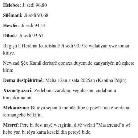
Helebce:
Ji sedî 96,80
Silêmanî:
Ji sedî 93,68
Hewlêr:
Ji sedî 94,14
Dihok:
Ji sedî 93,67
Bi giştî li Herêma Kurdistanê Ji sedî 93,91ê welatiyan xwe tomar
kiriye.
Newzad Şêx Kamil derbarê qonaxa duyem de zanyariyên nû eşkere
kirin:
Dema destpêkirinê:
Meha 12an a sala 2025an (Kanûna Pêşîn).
Xizmetguzarî:
Zêdebûna zarokan, veguhastin, cudabûn û
tomarkirina nû.
Mekanîzma:
Bi rêya sepan û mobîlê dibe û pêwîst nake serdana
fermangehê bê kirin.
Mesref
: Pere bi dest nayê wergirtin, divê welatî "Mastercard"a wî
hebe yan bi rêya karta kesekî din pereyê bide.