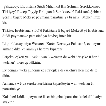
Şahzadeyê Erebistana Siûdî Mihemed Bin Selman, Serokkomarê
Tirkiyeyê Recep Tayyîp Erdogan û Serokwezîrê Pakistanê Şehbaz
Şerîf li bajarê Mekeyê peymana parastinê ya bi navê “Meke” îmze
kir.
Tirkiye, Erebistana Siûdî û Pakistanê li bajarê Mekeyê yê Erebistana
Siûdî peymaneke parastinê ya hevbeş îmze kir.
Li gorî daxuyaniya Wezareta Karên Derve ya Pakistanê, ev peyman
armanc dike ku aramiya herêmî biparêze.
Êrişeke leşkerî ya li yek ji van 3 welatan dê wekî "êrişeke li her 3
welatan" were qebûlkirin.
Ev pêngav wekî guherîneke stratejîk a di ewlehiya herêmê de tê
dîtin.
Armanca wê ya sereke xurtkirina kapasîteyên wan welatan ên
parastinê ye.
Xala herî krîtîk a peymanê li ser bingeha "parastina kolektîf" hatiye
avakirin.