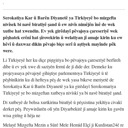
.
Serokatiya Kar û Barên Diyanetê ya Tirkiyeyê bo mizgefta
nivîsek bi navê biratiyê şand û ew nivîs nimêjên înê de wek
xutbe hat xwendin. Ev yek girêdayî pêvajoya çareseriyê wek
pêşhatek erênî hat şîrovekirin û welatiyan jî amaje kirin ku ew
hêvî û daxwaz dikin pêvajo biçe serî û aştiyek mayînde pêk
were.
Li Tirkiyeyê her ku diçe piştgiriya bo pêvajoya çareseriyê berfireh
dibe û ev yek xwe di saziyên fermî de jî dide der. Demeke ku
projeyasaya pêvajoyê gihiştiye parlementoya Tirkiyeyê û tê
pêşbînîkirin ku di hefteya pêş de wek yasa bikeve meriyetê de
Serokatiya Kar û Barên Diyanetê ya ku girêdayî Serokomariya
Tirkiyeyê ye bo mizgeftan xutbeya nivîskî ya bi navê biratiyê şand.
Di xutbeyê de behsa xurtkirina biratîyê û pêşxistina yekîtiya civakî
derket pêş. Peywirdarên olî yên Diyarbekirê jî amaje kirin ku gavên
wisa girîng û hêja ne
Melayê Mizgefta Mezin a Sûrê Mele Hemîd Elçî ji Kurdistan24ê re