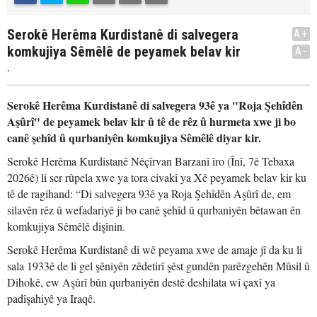
Serokê Herêma Kurdistanê di salvegera
A+
komkujiya Sêmêlê de peyamek belav kir
A-
.
Serokê Herêma Kurdistanê di salvegera 93ê ya "Roja Şehîdên
Aşûrî" de peyamek belav kir û tê de rêz û hurmeta xwe ji bo
canê şehîd û qurbaniyên komkujiya Sêmêlê diyar kir.
Serokê Herêma Kurdistanê Nêçîrvan Barzanî îro (Înî, 7ê Tebaxa
2026ê) li ser rûpela xwe ya tora civakî ya Xê peyamek belav kir ku
tê de ragihand: “Di salvegera 93ê ya Roja Şehîdên Aşûrî de, em
silavên rêz û wefadariyê ji bo canê şehîd û qurbaniyên bêtawan ên
komkujiya Sêmêlê dişînin.
Serokê Herêma Kurdistanê di wê peyama xwe de amaje jî da ku li
sala 1933ê de li gel şêniyên zêdetirî şêst gundên parêzgehên Mûsil û
Dihokê, ew Aşûrî bûn qurbaniyên destê deshilata wî çaxî ya
padîşahiyê ya Iraqê.