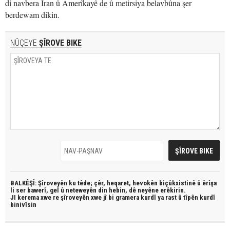
di navbera Îran û Amerîkayê de û metirsiya belavbûna şer
berdewam dikin.
NÛÇEYE
ŞÎROVE BIKE
BALKÊŞÎ: Şîroveyên ku têde;
çêr, heqaret, hevokên biçûkxistinê û êrîşa
li ser bawerî, gel û neteweyên din hebin,
dê neyêne erêkirin.
JI kerema xwe re şîroveyên xwe jî bi
gramera kurdî
ya rast û
tîpên kurdî
binivîsin