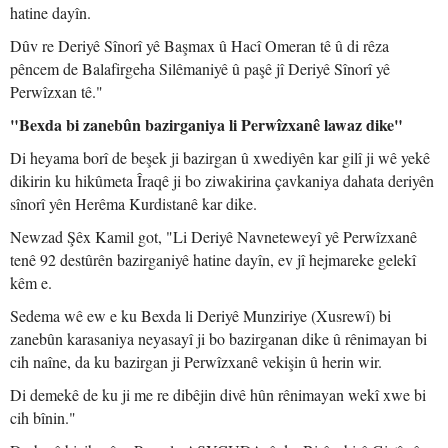
hatine dayîn.
Dûv re Deriyê Sînorî yê Başmax û Hacî Omeran tê û di rêza
pêncem de Balafirgeha Silêmaniyê û paşê jî Deriyê Sînorî yê
Perwîzxan tê."
"Bexda bi zanebûn bazirganiya li Perwîzxanê lawaz dike"
Di heyama borî de beşek ji bazirgan û xwediyên kar gilî ji wê yekê
dikirin ku hikûmeta Îraqê ji bo ziwakirina çavkaniya dahata deriyên
sînorî yên Herêma Kurdistanê kar dike.
Newzad Şêx Kamil got, "Li Deriyê Navneteweyî yê Perwîzxanê
tenê 92 destûrên bazirganiyê hatine dayîn, ev jî hejmareke gelekî
kêm e.
Sedema wê ew e ku Bexda li Deriyê Munziriye (Xusrewî) bi
zanebûn karasaniya neyasayî ji bo bazirganan dike û rênimayan bi
cih naîne, da ku bazirgan ji Perwîzxanê vekişin û herin wir.
Di demekê de ku ji me re dibêjin divê hûn rênimayan wekî xwe bi
cih bînin."