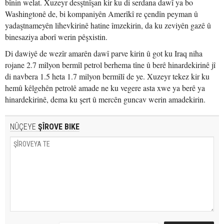
bînin welat. Xuzeyr desştnîşan kir ku di serdana dawî ya bo
Washingtonê de, bi kompaniyên Amerîkî re çendîn peyman û
yadaştnameyên lihevkirinê hatine îmzekirin, da ku zeviyên gazê û
binesaziya aborî werin pêşxistin.
Di dawiyê de wezîr amarên dawî parve kirin û got ku Iraq niha
rojane 2.7 mîlyon bermîl petrol berhema tîne û berê hinardekirinê jî
di navbera 1.5 heta 1.7 milyon bermîlî de ye. Xuzeyr tekez kir ku
hemû kêlgehên petrolê amade ne ku vegere asta xwe ya berê ya
hinardekirinê, dema ku şert û mercên guncav werin amadekirin.
NÛÇEYE
ŞÎROVE BIKE