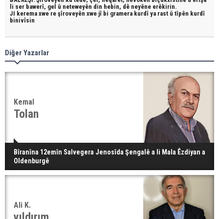
li ser bawerî, gel û neteweyên din hebin,
dê neyêne erêkirin.
JI kerema xwe re şîroveyên xwe jî bi
gramera kurdî
ya rast û
tîpên kurdî
binivîsin
Diğer Yazarlar
Kemal
Tolan
Bîranîna 12emîn Salvegera Jenosîda Şengalê a li Mala Êzdiyan a
Oldenburgê
Ali K.
yıldırım