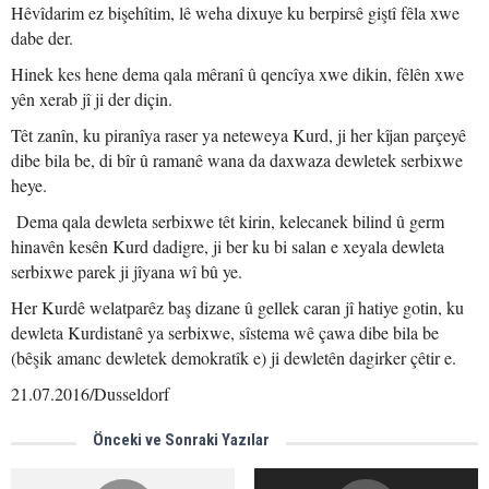
Hêvîdarim ez bişehîtim, lê weha dixuye ku berpirsê giştî fêla xwe
dabe der.
Hinek kes hene dema qala mêranî û qencîya xwe dikin, fêlên xwe
yên xerab jî ji der diçin.
Têt zanîn, ku piranîya raser ya neteweya Kurd, ji her kîjan parçeyê
dibe bila be, di bîr û ramanê wana da daxwaza dewletek serbixwe
heye.
Dema qala dewleta serbixwe têt kirin, kelecanek bilind û germ
hinavên kesên Kurd dadigre, ji ber ku bi salan e xeyala dewleta
serbixwe parek ji jîyana wî bû ye.
Her Kurdê welatparêz baş dizane û gellek caran jî hatiye gotin, ku
dewleta Kurdistanê ya serbixwe, sîstema wê çawa dibe bila be
(bêşik amanc dewletek demokratîk e) ji dewletên dagirker çêtir e.
21.07.2016/Dusseldorf
Önceki ve Sonraki Yazılar