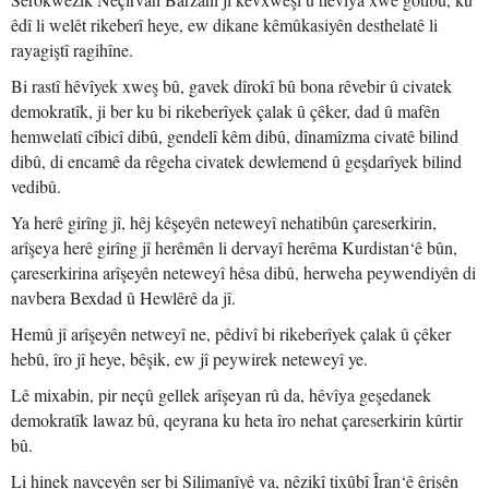
êdî li welêt rikeberî heye, ew dikane kêmûkasiyên desthelatê li
rayagiştî ragihîne.
Bi rastî hêvîyek xweş bû, gavek dîrokî bû bona rêvebir û civatek
demokratîk, ji ber ku bi rikeberîyek çalak û çêker, dad û mafên
hemwelatî cîbicî dibû, gendelî kêm dibû, dînamîzma civatê bilind
dibû, di encamê da rêgeha civatek dewlemend û geşdarîyek bilind
vedibû.
Ya herê girîng jî, hêj kêşeyên neteweyî nehatibûn çareserkirin,
arîşeya herê girîng jî herêmên li dervayî herêma Kurdistan‘ê bûn,
çareserkirina arîşeyên neteweyî hêsa dibû, herweha peywendiyên di
navbera Bexdad û Hewlêrê da jî.
Hemû jî arîşeyên netweyî ne, pêdivî bi rikeberîyek çalak û çêker
hebû, îro jî heye, bêşik, ew jî peywirek neteweyî ye.
Lê mixabin, pir neçû gellek arîşeyan rû da, hêvîya geşedanek
demokratîk lawaz bû, qeyrana ku heta îro nehat çareserkirin kûrtir
bû.
Li hinek navçeyên ser bi Silimanîyê va, nêzikî tixûbî Îran‘ê êrişên