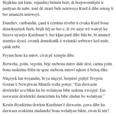
Hejikîna (nû kirin, vejandin) birînên berê, di berjewenidiyên ti
partîyan da nabe, tenê dê zirarê bide neteweya Kurd û dibe asteng li
ber amancên neteweyî.
Danehev, caribandin, çand û ezmûna rêvebir û civaka Kurd bona
demokrasîyek fireh, bêşik hêj ne bes e, lê ew naye wê wateyê ku
bizava siyasîya Kurdistan‘ê, her kîjan partî dibe bila be, bi amancê
aramîya sîyasî, civatek demokratîk û welatekî serbixwe ked nede,
çalak nebe.
Peyam hene ku mirov, civat pê xemgîn dibe.
Herweha, gotin, vegotin, bêje mebesta mirov dide dest, carina gotin
bona naskirina fêlên ne qenc mebesta mirovî aşkere û beloq dike.
Nûçeyek hat weşandin, bi ya nûçeyê, berpirsê giştîyê Tevgera
Gorran‘ê Newşîrwan Mistefa weha gotiye; “Em dixwazin
dewletekê ava bikin ku bo welatiyan bibe sedema xweşiyê. Em
naxwazin dewletekê damezrînin ku bibe zîndan bo welatiyan.”
Kesên dîyarkirina dewleta Kurdistan’ê dixwazin, çawa dibe ku
daxwaza avakirina zîndanekê bona welatîyan bikin, ewan kî nin?