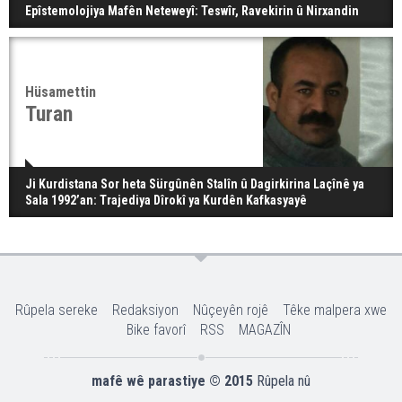
Epîstemolojiya Mafên Neteweyî: Teswîr, Ravekirin û Nirxandin
Hüsamettin
Turan
Ji Kurdistana Sor heta Sürgûnên Stalîn û Dagirkirina Laçînê ya
Sala 1992’an: Trajediya Dîrokî ya Kurdên Kafkasyayê
Rûpela sereke
Redaksiyon
Nûçeyên rojê
Têke malpera xwe
Bike favorî
RSS
MAGAZÎN
mafê wê parastiye © 2015
Rûpela nû