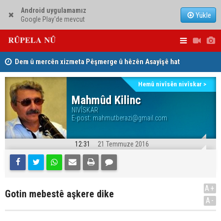
Android uygulamamız
Yükle
Google Play'de mevcut
Dem û mercên xizmeta Pêşmerge û hêzên Asayîşê hat
PDK: Gotin
pejirandin
Jina Kurd Şemsî Xusrevi, bi îdamê re rû bi rû ye
hewldana f
Hemû nivîsên nivîskar >
Mahmûd Kilinc
NIVÎSKAR
E-post:
mahmutberazi@gmail.com
12:31
21 Temmuze 2016
A+
Gotin mebestê aşkere dike
A-