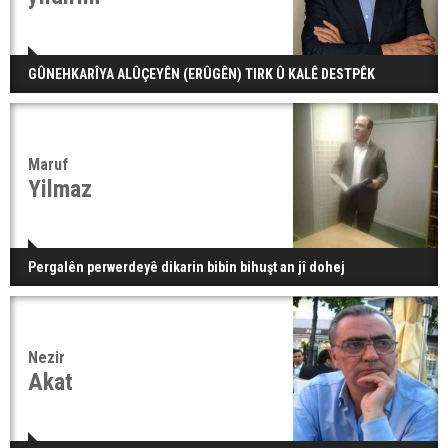
GÛNEHKARÎYA ALÛÇEYÊN (ERÛGÊN) TIRK Û KALÊ DESTPÊK
Maruf
Yilmaz
Pergalên perwerdeyê dikarin bibin bihuşt an jî dohej
Nezir
Akat