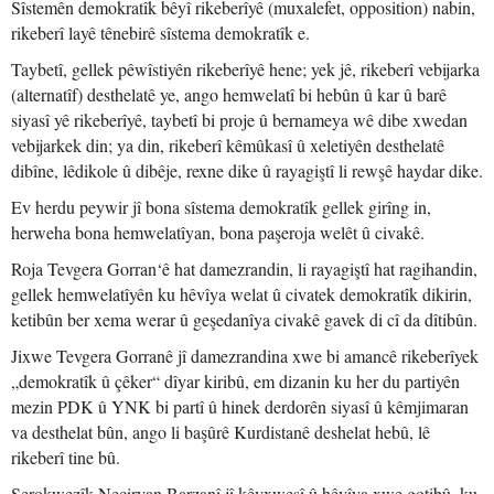
Sîstemên demokratîk bêyî rikeberîyê (muxalefet, opposition) nabin,
rikeberî layê tênebirê sîstema demokratîk e.
Taybetî, gellek pêwîstiyên rikeberîyê hene; yek jê, rikeberî vebijarka
(alternatîf) desthelatê ye, ango hemwelatî bi hebûn û kar û barê
siyasî yê rikeberîyê, taybetî bi proje û bernameya wê dibe xwedan
vebijarkek din; ya din, rikeberî kêmûkasî û xeletiyên desthelatê
dibîne, lêdikole û dibêje, rexne dike û rayagiştî li rewşê haydar dike.
Ev herdu peywir jî bona sîstema demokratîk gellek girîng in,
herweha bona hemwelatîyan, bona paşeroja welêt û civakê.
Roja Tevgera Gorran‘ê hat damezrandin, li rayagiştî hat ragihandin,
gellek hemwelatîyên ku hêvîya welat û civatek demokratîk dikirin,
ketibûn ber xema werar û geşedanîya civakê gavek di cî da dîtibûn.
Jixwe Tevgera Gorranê jî damezrandina xwe bi amancê rikeberîyek
„demokratîk û çêker“ dîyar kiribû, em dizanin ku her du partiyên
mezin PDK û YNK bi partî û hinek derdorên siyasî û kêmjimaran
va desthelat bûn, ango li başûrê Kurdistanê deshelat hebû, lê
rikeberî tine bû.
Serokwezîk Neçirvan Barzanî jî kêvxweşî û hêvîya xwe gotibû, ku