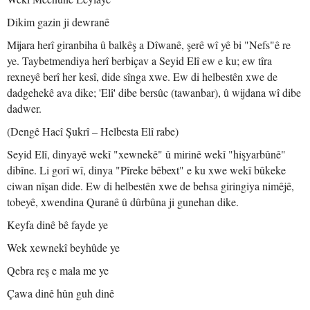
Dikim gazin ji dewranê
Mijara herî giranbiha û balkêş a Dîwanê, şerê wî yê bi "Nefs"ê re
ye. Taybetmendiya herî berbiçav a Seyid Elî ew e ku; ew tîra
rexneyê berî her kesî, dide sînga xwe. Ew di helbestên xwe de
dadgehekê ava dike; 'Elî' dibe bersûc (tawanbar), û wijdana wî dibe
dadwer.
(Dengê Hacî Şukrî – Helbesta Elî rabe)
Seyid Elî, dinyayê wekî "xewnekê" û mirinê wekî "hişyarbûnê"
dibîne. Li gorî wî, dinya "Pîreke bêbext" e ku xwe wekî bûkeke
ciwan nîşan dide. Ew di helbestên xwe de behsa giringiya nimêjê,
tobeyê, xwendina Quranê û dûrbûna ji gunehan dike.
Keyfa dinê bê fayde ye
Wek xewnekî beyhûde ye
Qebra reş e mala me ye
Çawa dinê hûn guh dinê