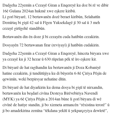
Dadgeha 22yemîn a Cezayê Giran a Enqereyê ku doz bi rê ve dibir
16ê Gulana 2024an hukmê xwe eşkere kiribû.
Li gorî biryarê, 12 bertawanên dozê beraet kiribûn, Selahattîn
Demîrtaş bi giştî 42 sal û Fîgen Yuksekdagê jî 30 sal û 3 meh
cezayê girtîgehê standibûn.
Bertawanên din ên doze jî bi cezayên cuda hatibûn cezakirin.
Dosyayên 72 bertawanan firar (reviyayî) jî hatibûn cudakirin.
Dadgeha 22yemîn a Cezayê Giran a Enqereyê, hinceta biryara xwe
ya cezayê ku ji 32 hezar û 630 rûpelan pêk tê îro eşkere kir.
Di biryarê de hat ragihandin ku bertawanên ji Doza Kobaniyê
hatine cezakirin, ji tundûtûjiya ku di bûyerên 6-8ê Çiriya Pêşîn de
qewimîn, wekî berpirsyar nehatine dîtin.
Di biryarê de hat diyarkirin ku dema dosya bi giştî tê nirxandin,
bertawanên ku beşdarî civîna Desteya Birêvebiriya Navendî
(MYK) ya 6ê Çiriya Pêşîn a 2014an bûne li gorî biryara di wê
civînê de hatiye standin, ji bo xizmeta armancên “rêxistina terorê” û
ji bo amadekirina zemîna “têkdana yekîtî û yekparçeyiya dewletê”,