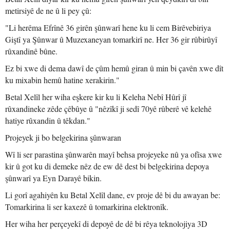
metirsiyê de ne û li pey çû:
"Li herêma Efrînê 36 girên şûnwarî hene ku li cem Birêvebiriya
Giştî ya Şûnwar û Muzexaneyan tomarkirî ne. Her 36 gir rûbirûyî
rûxandinê bûne.
Ez bi xwe di dema dawî de çûm hemû giran û min bi çavên xwe dît
ku mixabin hemû hatine xerakirin."
Betal Xelîl her wiha eşkere kir ku li Keleha Nebî Hûrî jî
rûxandineke zêde çêbûye û "nêzîkî ji sedî 70yê rûberê vê kelehê
hatiye rûxandin û têkdan."
Projeyek ji bo belgekirina şûnwaran
Wî li ser parastina şûnwarên mayî behsa projeyeke nû ya ofîsa xwe
kir û got ku di demeke nêz de ew dê dest bi belgekirina depoya
şûnwarî ya Eyn Darayê bikin.
Li gorî agahiyên ku Betal Xelîl dane, ev proje dê bi du awayan be:
Tomarkirina li ser kaxezê û tomarkirina elektronîk.
Her wiha her perçeyekî di depoyê de dê bi rêya teknolojiya 3D