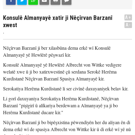
Konsulê Almanyayê xatir ji Nêçîrvan Barzanî
A+
xwest
A-
.
Nêçîrvan Barzanî ji ber xilasbûna dema erkê wî Konsulê
Almanyayê yê Hewlêrê pêşwazî kir.
Konsulê Almanyayê yê Hewlêrê Albrecht von Wittke vedigere
welatê xwe û ji bo xatirxwestinê çû serdana Serokê Herêma
Kurdistanê Nêçîrvan Barzanî Spasiya Almanyayê kir.
Serokatiya Herêma Kurdistanê li ser civînê daxuyaniyek belav kir.
Li gorî daxuyaniya Serokatiya Herêma Kurdistanê, Nêçîrvan
Barzanî "piştgirî û alîkariya berdewam a Almanyayê ya ji bo
Herêma Kurdistanê ducare kir."
Nêçîrvan Barzanî ji bo bipêşxistina pêwendiyên her du aliyan ên di
dema erkê wî de spasiya Albrecht von Wittke kir û di erkê wî yê nû