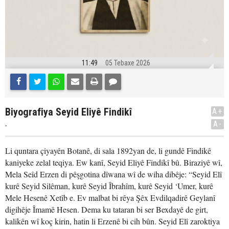
11:49
05 Tebaxe 2026
Biyografiya Seyid Eliyê Findikî
A+
.
A-
Li quntara çiyayên Botanê, di sala 1892yan de, li gundê Findikê
kaniyeke zelal teqiya. Ew kanî, Seyid Eliyê Findikî bû. Biraziyê wî,
Mela Seîd Erzen di pêşgotina dîwana wî de wiha dibêje: “Seyid Elî
kurê Seyid Silêman, kurê Seyid Îbrahîm, kurê Seyid ‘Umer, kurê
Mele Hesenê Xetîb e. Ev malbat bi rêya Şêx Evdilqadirê Geylanî
digihêje Îmamê Hesen. Dema ku tataran bi ser Bexdayê de girt,
kalikên wî koç kirin, hatin li Erzenê bi cih bûn. Seyid Elî zaroktiya