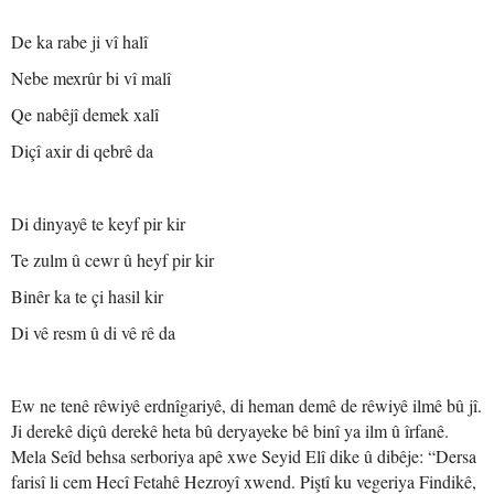
De ka rabe ji vî halî
Nebe mexrûr bi vî malî
Qe nabêjî demek xalî
Diçî axir di qebrê da
Di dinyayê te keyf pir kir
Te zulm û cewr û heyf pir kir
Binêr ka te çi hasil kir
Di vê resm û di vê rê da
Ew ne tenê rêwiyê erdnîgariyê, di heman demê de rêwiyê ilmê bû jî.
Ji derekê diçû derekê heta bû deryayeke bê binî ya ilm û îrfanê.
Mela Seîd behsa serboriya apê xwe Seyid Elî dike û dibêje: “Dersa
farisî li cem Hecî Fetahê Hezroyî xwend. Piştî ku vegeriya Findikê,