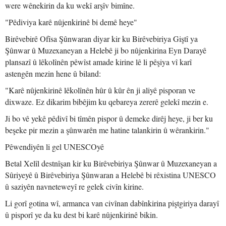
were wênekirin da ku wekî arşîv bimîne.
"Pêdiviya karê nûjenkirinê bi demê heye"
Birêvebirê Ofîsa Şûnwaran diyar kir ku Birêvebiriya Giştî ya
Şûnwar û Muzexaneyan a Helebê ji bo nûjenkirina Eyn Darayê
plansazî û lêkolînên pêwîst amade kirine lê li pêşiya vî karî
astengên mezin hene û biland:
"Karê nûjenkirinê lêkolînên hûr û kûr ên ji aliyê pisporan ve
dixwaze. Ez dikarim bibêjim ku qebareya zererê gelekî mezin e.
Ji bo vê yekê pêdivî bi tîmên pispor û demeke dirêj heye, ji ber ku
beşeke pir mezin a şûnwarên me hatine talankirin û wêrankirin."
Pêwendiyên li gel UNESCOyê
Betal Xelîl destnîşan kir ku Birêvebiriya Şûnwar û Muzexaneyan a
Sûriyeyê û Birêvebiriya Şûnwaran a Helebê bi rêxistina UNESCO
û saziyên navneteweyî re gelek civîn kirine.
Li gorî gotina wî, armanca van civînan dabînkirina piştgiriya darayî
û pisporî ye da ku dest bi karê nûjenkirinê bikin.