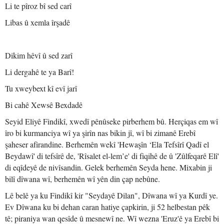
Li te pîroz bî sed carî
Libas û xemla îrşadê
Dikim hêvî û sed zarî
Li dergahê te ya Barî!
Tu xweybext kî evî jarî
Bi cahê Xewsê Bexdadê
Seyid Eliyê Findikî, xwedî pênûseke pirberhem bû. Herçiqas em wî
îro bi kurmanciya wî ya şirîn nas bikin jî, wî bi zimanê Erebî
şaheser afirandine. Berhemên wekî 'Hewaşîn ‘Ela Tefsîrî Qadî el
Beydawî' di tefsîrê de, 'Rîsalet el-lem’e' di fiqihê de û 'Zûlfeqarê Elî'
di eqîdeyê de nivîsandin. Gelek berhemên Seyda hene. Mixabin ji
bilî dîwana wî, berhemên wî yên din çap nebûne.
Lê belê ya ku Findikî kir "Seydayê Dilan", Dîwana wî ya Kurdî ye.
Ev Dîwana ku bi dehan caran hatiye çapkirin, ji 52 helbestan pêk
tê; piraniya wan qesîde û mesnewî ne. Wî wezna 'Eruz'ê ya Erebî bi