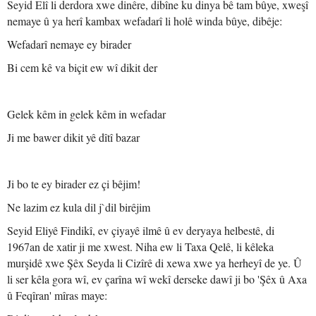
Seyid Elî li derdora xwe dinêre, dibîne ku dinya bê tam bûye, xweşî
nemaye û ya herî kambax wefadarî li holê winda bûye, dibêje:
Wefadarî nemaye ey birader
Bi cem kê va biçit ew wî dikit der
Gelek kêm in gelek kêm in wefadar
Ji me bawer dikit yê dîtî bazar
Ji bo te ey birader ez çi bêjim!
Ne lazim ez kula dil j`dil birêjim
Seyid Eliyê Findikî, ev çiyayê ilmê û ev deryaya helbestê, di
1967an de xatir ji me xwest. Niha ew li Taxa Qelê, li kêleka
murşidê xwe Şêx Seyda li Cizîrê di xewa xwe ya herheyî de ye. Û
li ser kêla gora wî, ev çarîna wî wekî derseke dawî ji bo 'Şêx û Axa
û Feqîran' mîras maye: