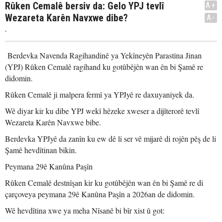
Rûken Cemalê bersiv da: Gelo YPJ tevlî
A+
Wezareta Karên Navxwe dibe?
A-
.
Berdevka Navenda Ragihandinê ya Yekîneyên Parastina Jinan
(YPJ) Rûken Cemalê ragihand ku gotûbêjên wan ên bi Şamê re
didomin.
Rûken Cemalê ji malpera fermî ya YPJyê re daxuyaniyek da.
Wê diyar kir ku dibe YPJ wekî hêzeke xweser a dijîterorê tevlî
Wezareta Karên Navxwe bibe.
Berdevka YPJyê da zanîn ku ew dê li ser vê mijarê di rojên pêş de li
Şamê hevdîtinan bikin.
Peymana 29ê Kanûna Paşîn
Rûken Cemalê destnîşan kir ku gotûbêjên wan ên bi Şamê re di
çarçoveya peymana 29ê Kanûna Paşîn a 2026an de didomin.
Wê hevdîtina xwe ya meha Nîsanê bi bîr xist û got: