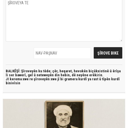
BALKÊŞÎ: Şîroveyên ku têde;
çêr, heqaret, hevokên biçûkxistinê û êrîşa
li ser bawerî, gel û neteweyên din hebin,
dê neyêne erêkirin.
JI kerema xwe re şîroveyên xwe jî bi
gramera kurdî
ya rast û
tîpên kurdî
binivîsin