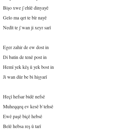
Bişo xwe j`ehlê dinyayê
Gelo ma qet te bîr nayê
Nedît te j`wan ji xeyr sarî
Eger zahir de ew dost in
Di batin de tenê post in
Hemî yek kêş û yek bost in
Ji wan dûr be bi hişyarî
Heçî hefsar bidê nefsê
Muheqqeq ev kesê b`tehsê
Ewê paşê biçê hebsê
Belê hebsa reş û tarî