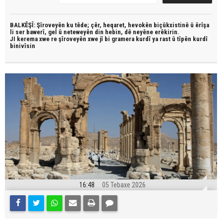
BALKÊŞÎ: Şîroveyên ku têde;
çêr, heqaret, hevokên biçûkxistinê û êrîşa
li ser bawerî, gel û neteweyên din hebin,
dê neyêne erêkirin.
JI kerema xwe re şîroveyên xwe jî bi
gramera kurdî
ya rast û
tîpên kurdî
binivîsin
16:48
05 Tebaxe 2026