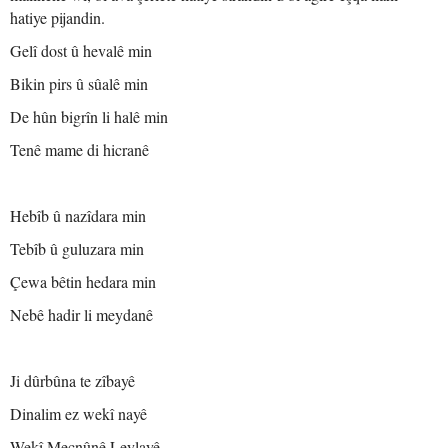
hatiye pijandin.
Gelî dost û hevalê min
Bikin pirs û sûalê min
De hûn bigrîn li halê min
Tenê mame di hicranê
Hebîb û nazîdara min
Tebîb û guluzara min
Çewa bêtin hedara min
Nebê hadir li meydanê
Ji dûrbûna te zîbayê
Dinalim ez wekî nayê
Wekî Mecnûnê Leylayê