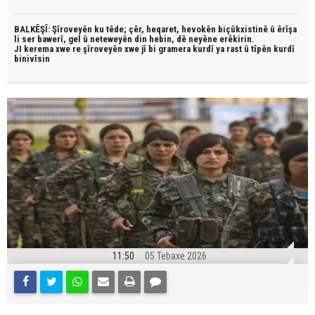
BALKÊŞÎ: Şîroveyên ku têde;
çêr, heqaret, hevokên biçûkxistinê û êrîşa
li ser bawerî, gel û neteweyên din hebin,
dê neyêne erêkirin.
JI kerema xwe re şîroveyên xwe jî bi
gramera kurdî
ya rast û
tîpên kurdî
binivîsin
11:50
05 Tebaxe 2026