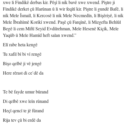
xwe li Findikê derbas kir. Pêşî li nik bavê xwe xwend. Piştre ji
Findikê derket çû Harûnan û li wir feqîtî kir. Piştre li gundê Bafê, li
nik Mele Îsmaîl, li Kercosê li nik Mele Necmedîn, li Bişêriyê, li nik
Mele Îbrahîmê Korikî xwend. Paşê çû Farqînê, li Mizgefta Behlûl
Begê li cem Miftî Seyid Evdilrehman, Mele Hesenê Kiçik, Mele
Yaqûb û Mele Hamîd heft salan xwend.”
Elî rabe heta kengê
Tu xafil bî bi vî rengê
Bişo qelbê ji vê jengê
Here rêrast di ce`dê da
Te bê fayde umur bûrand
Di qelbê xwe leîn rûnand
Heçî qencî te jê fûrand
Rija tev çû bi erdê da