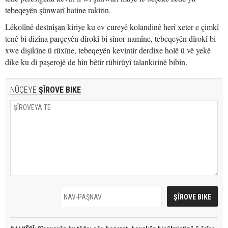
tebeqeyên şûnwarî hatine rakirin.
Lêkolînê destnîşan kiriye ku ev cureyê kolandinê herî xeter e çimkî
tenê bi dizîna parçeyên dîrokî bi sînor namîne, tebeqeyên dîrokî bi
xwe dişikîne û rûxîne, tebeqeyên kevintir derdixe holê û vê yekê
dike ku di paşerojê de hîn bêtir rûbirûyî talankirinê bibin.
NÛÇEYE
ŞÎROVE BIKE