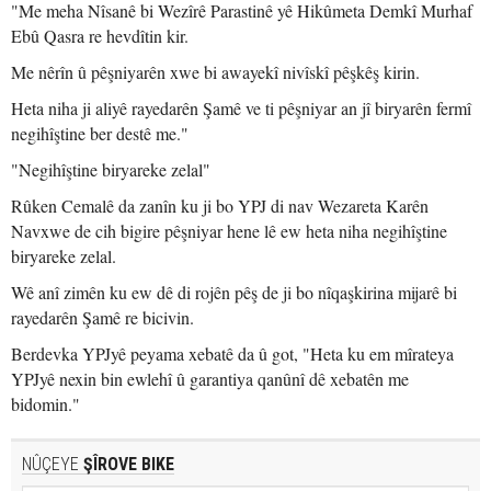
"Me meha Nîsanê bi Wezîrê Parastinê yê Hikûmeta Demkî Murhaf
Ebû Qasra re hevdîtin kir.
Me nêrîn û pêşniyarên xwe bi awayekî nivîskî pêşkêş kirin.
Heta niha ji aliyê rayedarên Şamê ve ti pêşniyar an jî biryarên fermî
negihîştine ber destê me."
"Negihîştine biryareke zelal"
Rûken Cemalê da zanîn ku ji bo YPJ di nav Wezareta Karên
Navxwe de cih bigire pêşniyar hene lê ew heta niha negihîştine
biryareke zelal.
Wê anî zimên ku ew dê di rojên pêş de ji bo nîqaşkirina mijarê bi
rayedarên Şamê re bicivin.
Berdevka YPJyê peyama xebatê da û got, "Heta ku em mîrateya
YPJyê nexin bin ewlehî û garantiya qanûnî dê xebatên me
bidomin."
NÛÇEYE
ŞÎROVE BIKE