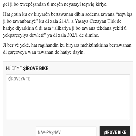
gel ji bo xwepêşandan û meşên neyasayî teşwîq kiriye.
Hat gotin ku ev kiryarên bertawanan dibin sedema tawana “teşwîqa
ji bo tawanbariyê” ku di xala 214/1 a Yasaya Cezayan Tirk de
hatiye diyarkirin û di asta “alîkariya ji bo tawana têkdana yekîtî û
yekparçeyiya dewletê” ya di xala 302/1 de dimîne.
Ji ber vê yekê, hat ragihandin ku biryara mehkûmkirina bertawanan
di çarçoveya wan tawanan de hatiye dayîn.
NÛÇEYE
ŞÎROVE BIKE