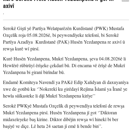
axivî
.
Serokê Giştî yê Partîya Welatparêzên Kurdistanê (PWK) Mustafa
Ozçelîk roja 05.08.2026ê, bi peywendîyeke telefonî, bi Serokê
Partîya Azadîya Kurdistanê (PAK) Husên Yezdanpena re axivî û
rewşa kurê wî pirsî.
Kurê Husên Yezdanpena, Mukrî Yezdanpena, şeva 04.08.2026ê li
Hewlêrê rûbirûyî êrîşeke çekdarî bû. Di encama vê êrîşê de Mukrî
Yezdanpena bi giranî birîndar bû.
Endamê Komîteya Navendî ya PAKê Edîp Xalidyan di daxuyanîya
xwe de gotibû ku ‘’Nokerekî ku girêdayî Rejîma Îslamî ya Îranê ye
hewla sûîkasteke li dijî Mukrî Yezdanpena kirîye’’
Serokê PWKyê Mustafa Ozçelîk di peywendîya telefonî de rewşa
Mukrî Yezdanpena pirsî. Husên Yezdanpena jî got ‘’Diktoran
midaxeleyeke baş kirine. Diktor dibêjin rewşa wî hinekî bi ber
başiyê ve diçe. Lê heta 24 saetan jî emê li bende bin’’.