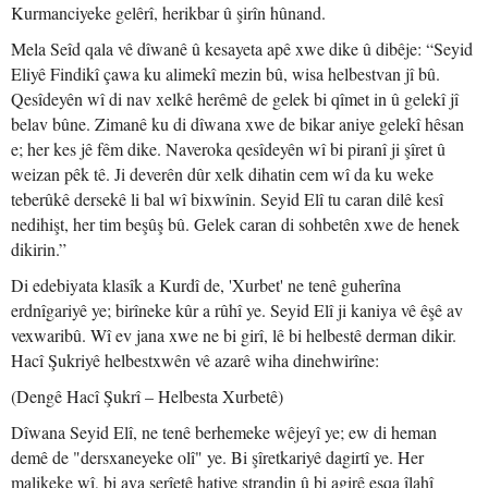
Kurmanciyeke gelêrî, herikbar û şirîn hûnand.
Mela Seîd qala vê dîwanê û kesayeta apê xwe dike û dibêje: “Seyid
Eliyê Findikî çawa ku alimekî mezin bû, wisa helbestvan jî bû.
Qesîdeyên wî di nav xelkê herêmê de gelek bi qîmet in û gelekî jî
belav bûne. Zimanê ku di dîwana xwe de bikar aniye gelekî hêsan
e; her kes jê fêm dike. Naveroka qesîdeyên wî bi piranî ji şîret û
weizan pêk tê. Ji deverên dûr xelk dihatin cem wî da ku weke
teberûkê dersekê li bal wî bixwînin. Seyid Elî tu caran dilê kesî
nedihişt, her tim beşûş bû. Gelek caran di sohbetên xwe de henek
dikirin.”
Di edebiyata klasîk a Kurdî de, 'Xurbet' ne tenê guherîna
erdnîgariyê ye; birîneke kûr a rûhî ye. Seyid Elî ji kaniya vê êşê av
vexwaribû. Wî ev jana xwe ne bi girî, lê bi helbestê derman dikir.
Hacî Şukriyê helbestxwên vê azarê wiha dinehwirîne:
(Dengê Hacî Şukrî – Helbesta Xurbetê)
Dîwana Seyid Elî, ne tenê berhemeke wêjeyî ye; ew di heman
demê de "dersxaneyeke olî" ye. Bi şîretkariyê dagirtî ye. Her
malikeke wî, bi ava şerîetê hatiye strandin û bi agirê eşqa îlahî