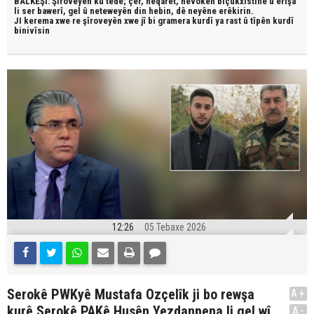
BALKÊŞÎ: Şîroveyên ku têde;
çêr, heqaret, hevokên biçûkxistinê û êrîşa
li ser bawerî, gel û neteweyên din hebin,
dê neyêne erêkirin.
JI kerema xwe re şîroveyên xwe jî bi
gramera kurdî
ya rast û
tîpên kurdî
binivîsin
12:26
05 Tebaxe 2026
Serokê PWKyê Mustafa Ozçelîk ji bo rewşa
A+
kurê Serokê PAKê Husên Yezdanpena li gel wî
A-