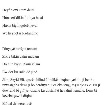
Heyf e evî umrê delal
Hûn serf dikin l`dinya betal
Haxta biçin qebrê heval
Wê heybet û bizdandinê
Dinyayê bavêjin temam
Zikrê bikin daîm mudam
Da hûn biçin Darusselam
Ew der ku salih dê çinê
Ji bo Seyid Elî, qesrên bilind û holikên feqîran yek in, ji ber ku
rawestgeha dawî ji bo herduyan jî çaleke teng, reş û tije ax e. Elî ji
dewranê bi gilî ye, dizane ku dostanî û hevalînî nemane, loma bi
kezeba şewitî diqîre:
Elî pal de were rayê