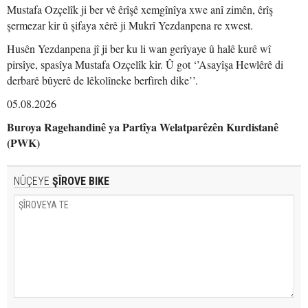
Mustafa Ozçelîk ji ber vê êrîşê xemgînîya xwe anî zimên, êrîş
şermezar kir û şifaya xêrê ji Mukrî Yezdanpena re xwest.
Husên Yezdanpena jî ji ber ku li wan gerîyaye û halê kurê wî
pirsîye, spasîya Mustafa Ozçelîk kir. Û got ‘’Asayîşa Hewlêrê di
derbarê bûyerê de lêkolîneke berfireh dike’’.
05.08.2026
Buroya Ragehandinê ya Partîya Welatparêzên Kurdistanê
(PWK)
NÛÇEYE
ŞÎROVE BIKE