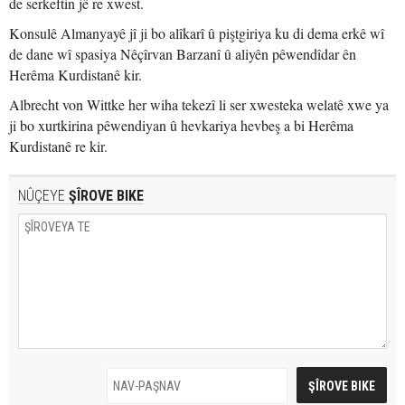
de serkeftin jê re xwest.
Konsulê Almanyayê jî ji bo alîkarî û piştgiriya ku di dema erkê wî
de dane wî spasiya Nêçîrvan Barzanî û aliyên pêwendîdar ên
Herêma Kurdistanê kir.
Albrecht von Wittke her wiha tekezî li ser xwesteka welatê xwe ya
ji bo xurtkirina pêwendiyan û hevkariya hevbeş a bi Herêma
Kurdistanê re kir.
NÛÇEYE
ŞÎROVE BIKE