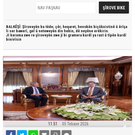
BALKÊŞÎ: Şîroveyên ku têde;
çêr, heqaret, hevokên biçûkxistinê û êrîşa
li ser bawerî, gel û neteweyên din hebin,
dê neyêne erêkirin.
JI kerema xwe re şîroveyên xwe jî bi
gramera kurdî
ya rast û
tîpên kurdî
binivîsin
11:51
05 Tebaxe 2026