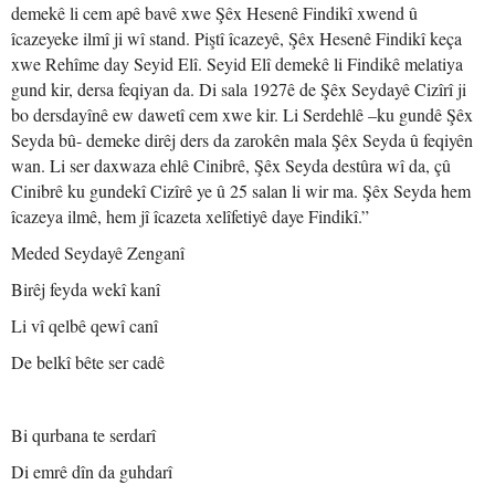
demekê li cem apê bavê xwe Şêx Hesenê Findikî xwend û
îcazeyeke ilmî ji wî stand. Piştî îcazeyê, Şêx Hesenê Findikî keça
xwe Rehîme day Seyid Elî. Seyid Elî demekê li Findikê melatiya
gund kir, dersa feqiyan da. Di sala 1927ê de Şêx Seydayê Cizîrî ji
bo dersdayînê ew dawetî cem xwe kir. Li Serdehlê –ku gundê Şêx
Seyda bû- demeke dirêj ders da zarokên mala Şêx Seyda û feqiyên
wan. Li ser daxwaza ehlê Cinibrê, Şêx Seyda destûra wî da, çû
Cinibrê ku gundekî Cizîrê ye û 25 salan li wir ma. Şêx Seyda hem
îcazeya ilmê, hem jî îcazeta xelîfetiyê daye Findikî.”
Meded Seydayê Zenganî
Birêj feyda wekî kanî
Li vî qelbê qewî canî
De belkî bête ser cadê
Bi qurbana te serdarî
Di emrê dîn da guhdarî