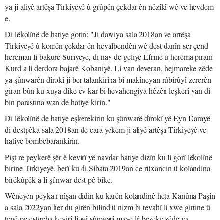
ya ji aliyê artêşa Tirkiyeyê û grûpên çekdar ên nêzîkî wê ve hevdem
e.
Di lêkolînê de hatiye gotin: "Ji dawiya sala 2018an ve artêşa
Tirkiyeyê û komên çekdar ên hevalbendên wê dest danîn ser çend
herêman li bakurê Sûriyeyê, di nav de geliyê Efrînê û herêma piranî
Kurd a li derdora bajarê Kobaniyê. Li van deveran, hejmareke zêde
ya şûnwarên dîrokî ji ber talankirina bi makîneyan rûbirûyî zererên
giran bûn ku xuya dike ev kar bi hevahengiya hêzên leşkerî yan di
bin parastina wan de hatiye kirin."
Di lêkolînê de hatiye eşkerekirin ku şûnwarê dîrokî yê Eyn Darayê
di destpêka sala 2018an de cara yekem ji aliyê artêşa Tirkiyeyê ve
hatiye bombebarankirin.
Pişt re peykerê şêr ê kevirî yê navdar hatiye dizîn ku li gorî lêkolînê
birine Tirkiyeyê, berî ku di Sibata 2019an de rûxandin û kolandina
birêkûpêk a li şûnwar dest pê bike.
Wêneyên peykan nîşan didin ku karên kolandinê heta Kanûna Paşîn
a sala 2022yan her du girên bilind û nizm bi tevahî li xwe girtine û
tenê perestgeha kevirî li wî şûnwarî maye lê beşeke zêde ya