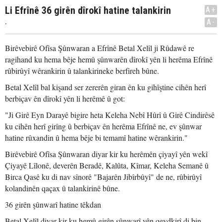
Li Efrînê 36 girên dîrokî hatine talankirin
A+
.
A-
Birêvebirê Ofîsa Şûnwaran a Efrînê Betal Xelîl ji Rûdawê re
ragihand ku hema bêje hemû şûnwarên dîrokî yên li herêma Efrînê
rûbirûyî wêrankirin û talankirineke berfireh bûne.
Betal Xelîl bal kişand ser zererên giran ên ku gihîştine cihên herî
berbiçav ên dîrokî yên li herêmê û got:
"Ji Girê Eyn Darayê bigire heta Keleha Nebî Hûrî û Girê Cindirêsê
ku cihên herî girîng û berbiçav ên herêma Efrînê ne, ev şûnwar
hatine rûxandin û hema bêje bi temamî hatine wêrankirin."
Birêvebirê Ofîsa Şûnwaran diyar kir ku herêmên çiyayî yên wekî
Çiyayê Lîlonê, deverên Beradê, Kalûta, Kîmar, Keleha Semanê û
Birca Qasê ku di nav sînorê "Bajarên Jibîrbûyî" de ne, rûbirûyî
kolandinên qaçax û talankirinê bûne.
36 girên şûnwarî hatine têkdan
Betal Xelîl diyar kir ku hemû girên şûnwarî yên qeydkirî di bin