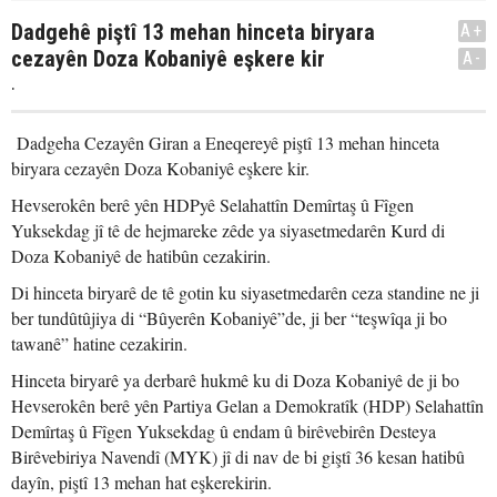
Dadgehê piştî 13 mehan hinceta biryara
A+
cezayên Doza Kobaniyê eşkere kir
A-
.
Dadgeha Cezayên Giran a Eneqereyê piştî 13 mehan hinceta
biryara cezayên Doza Kobaniyê eşkere kir.
Hevserokên berê yên HDPyê Selahattîn Demîrtaş û Fîgen
Yuksekdag jî tê de hejmareke zêde ya siyasetmedarên Kurd di
Doza Kobaniyê de hatibûn cezakirin.
Di hinceta biryarê de tê gotin ku siyasetmedarên ceza standine ne ji
ber tundûtûjiya di “Bûyerên Kobaniyê”de, ji ber “teşwîqa ji bo
tawanê” hatine cezakirin.
Hinceta biryarê ya derbarê hukmê ku di Doza Kobaniyê de ji bo
Hevserokên berê yên Partiya Gelan a Demokratîk (HDP) Selahattîn
Demîrtaş û Fîgen Yuksekdag û endam û birêvebirên Desteya
Birêvebiriya Navendî (MYK) jî di nav de bi giştî 36 kesan hatibû
dayîn, piştî 13 mehan hat eşkerekirin.