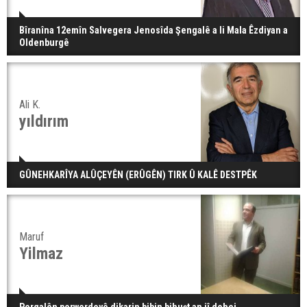
Bîranîna 12emîn Salvegera Jenosîda Şengalê a li Mala Êzdiyan a
Oldenburgê
Ali K.
yıldırım
GÛNEHKARÎYA ALÛÇEYÊN (ERÛGÊN) TIRK Û KALÊ DESTPÊK
Maruf
Yilmaz