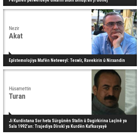
Pergalên perwerdeyê dikarin bibin bihuşt an jî dohej
Nezir
Akat
Epîstemolojiya Mafên Neteweyî: Teswîr, Ravekirin û Nirxandin
Hüsamettin
Turan
Ji Kurdistana Sor heta Sürgûnên Stalîn û Dagirkirina Laçînê ya
Sala 1992’an: Trajediya Dîrokî ya Kurdên Kafkasyayê