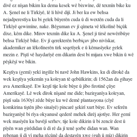
divê ez nîşan bikim ku dema kesek wê bixwîne, dê texmîn bike ku
A. Şenel ne li Tirkîyê, lê li hîvê dijî. Ji ber ku ew behsa
nejadperestîya ku bi gelek bûyerên cuda û di wextên cuda da li
Tirkîyê qewimîne, nake. Bêguman ev jî qîmeta vê lêkolînê biçûk
dixe, kêm dike. Mirov texmîn dike ku A. Şenel ji tirsê newêribûye
behsa Tirkîyê bike. Ev jî qerekterên berbiçav jibo nivîskar,
akademiker an lêkolînerên tirk seqetîyek e û kêmasîyeke gelek
mezin e. Piştî vê haydarîyê em dikarin dest bi mijara xwe bikin û wê
pêşkêşî we bikin.
Keştîya (gemî) yekî ingilîz bi navê John Hawkins, ku di dîrokê da
wek keştîya yekemîn ya koleyan tê qebûlkirin; di 1562an da gihaye
ava Amerikayê. Ew keştî tije kole bûye û jibo firotinê çûye
Amerikayê. Lê wek dîrok nîşanê me dide; bazirganîya koleyan,
piştî sala 1630yî zêde bûye ku wê demê plantasyona (cîyê
komkirina tiştên jibo sinaîyê) pincarê şekirî xurt bûye. Ev seferên
bazirganîyê bi rîya okyanusê qederê mehek dirêj ajotîye. Her gemî
wek masîyên ku bavêjî serhev, tije kole dikirin û bi zencîr dest û
pîyên wan girêdidan û di rê da jî tenê şorbe didan wan. Wan
rebenan jî di vî meha rêçûnê da destavên xwe (guh û mîz) dikirin