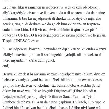
Li cîhanê fikir û ramanên nejadperestîyê wek çekekî îdeolojik ji
alîyê kargêrîyên civatan ve li cîyên cuda û di wextên cuda da hatine
bikaranîn. Ji ber ku nejadperestî di dîroka mirovatîyê da mijareke
gelek girîng e, di derbarê wê da gelek binavkirinên- an tespîtên-
cuda hatine kirin. Lê li vir ez pêwist dibînim û qîma xwe pê tînim
ku tespîta UNESCO li ser nejadperestîyê raxim pêşberî we hêjayan.
Tespîta UNESCO ev e:
“… nejadperestî, bawerî û hewildanên dijî civatî ye ku cudaxwazîya
têkilîyên navbera gruban li ser bingehê biyolojik nikare wek rastî
were nîşandan.” (Alaeddin Şenel,
end
Berîya ku ez dest bi nivîsîna vê xalê (nejadperestîyê) bikim, divê ez
behsa çavkanîyek, yanî behsa kitêbek bikim ku min ew wek esas
girt jibo haydarîyên vê lêkolînê. Ez behsa kitêba Alaeddin Şenel
dikim ku navê wê “Irk ve Irkçılık Düşüncesi” (Fikrê Nejadî û
Nejadperestîyê) ye ku ji alîyê “Bilim ve Sanat Yayınları”yê, li
Stanbolê di tebaxa 1984an da hatîye çapkirin. Ev kitêb, 176 rûpel e
û digel hin kêmasîyan be jî, kitêbeka baş e. Lê jibo nivîskarê wê,