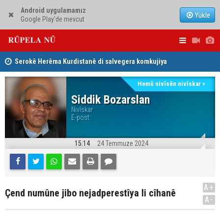
Android uygulamamız
Yükle
Google Play'de mevcut
Serokê Herêma Kurdistanê di salvegera komkujiya
Lêkolîna n
Sêmêlê de peyamek belav kir
girîng e û 
Hemû nivîsên nivîskar >
Tirkiye, Pakistan û Erebistana Siûdî ‘Peymana Mekeyê’
Siddik Bozarslan
Nivîskar
îmze kir
E-post:
15:14
24 Temmuze 2024
A+
Çend numûne jibo nejadperestîya li cîhanê
A-