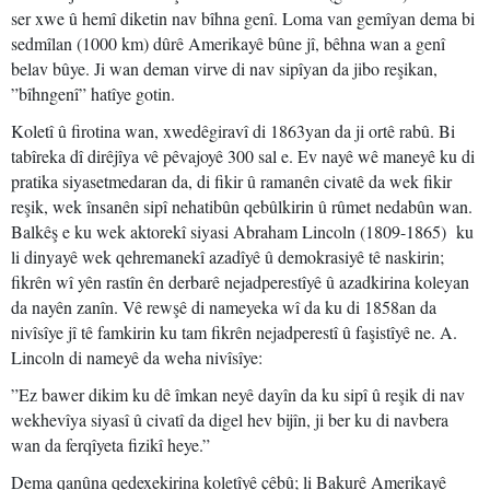
ser xwe û hemî diketin nav bîhna genî. Loma van gemîyan dema bi
sedmîlan (1000 km) dûrê Amerikayê bûne jî, bêhna wan a genî
belav bûye. Ji wan deman virve di nav sipîyan da jibo reşikan,
”bîhngenî” hatîye gotin.
Koletî û firotina wan, xwedêgiravî di 1863yan da ji ortê rabû. Bi
tabîreka dî dirêjîya vê pêvajoyê 300 sal e. Ev nayê wê maneyê ku di
pratika siyasetmedaran da, di fikir û ramanên civatê da wek fikir
reşik, wek însanên sipî nehatibûn qebûlkirin û rûmet nedabûn wan.
Balkêş e ku wek aktorekî siyasi Abraham Lincoln (1809-1865) ku
li dinyayê wek qehremanekî azadîyê û demokrasiyê tê naskirin;
fikrên wî yên rastîn ên derbarê nejadperestîyê û azadkirina koleyan
da nayên zanîn. Vê rewşê di nameyeka wî da ku di 1858an da
nivîsîye jî tê famkirin ku tam fikrên nejadperestî û faşistîyê ne. A.
Lincoln di nameyê da weha nivîsîye:
”Ez bawer dikim ku dê îmkan neyê dayîn da ku sipî û reşik di nav
wekhevîya siyasî û civatî da digel hev bijîn, ji ber ku di navbera
wan da ferqîyeta fizikî heye.”
Dema qanûna qedexekirina koletîyê çêbû; li Bakurê Amerikayê