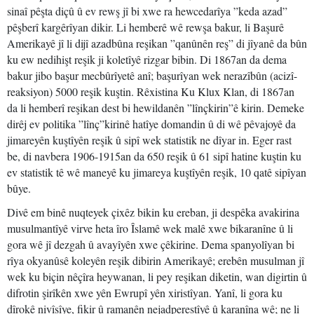
sinaî pêşta diçû û ev rewş jî bi xwe ra hewcedarîya ”keda azad”
pêşberî kargêrîyan dikir. Li hemberê wê rewşa bakur, li Başurê
Amerikayê jî li dijî azadbûna reşikan ”qanûnên reş” di jîyanê da bûn
ku ew nedihişt reşik ji koletîyê rizgar bibin. Di 1867an da dema
bakur jibo başur mecbûrîyetê anî; başurîyan wek nerazîbûn (acizî-
reaksiyon) 5000 reşik kuştin. Rêxistina Ku Klux Klan, di 1867an
da li hemberî reşikan dest bi hewildanên ”lînçkirin”ê kirin. Demeke
dirêj ev politika ”lînç”kirinê hatîye domandin û di wê pêvajoyê da
jimareyên kuştîyên reşik û sipî wek statistik ne dîyar in. Eger rast
be, di navbera 1906-1915an da 650 reşik û 61 sipî hatine kuştin ku
ev statistik tê wê maneyê ku jimareya kuştîyên reşik, 10 qatê sipîyan
bûye.
Divê em binê nuqteyek çixêz bikin ku ereban, ji despêka avakirina
musulmantîyê virve heta îro Îslamê wek malê xwe bikaranîne û li
gora wê jî dezgah û avayîyên xwe çêkirine. Dema spanyolîyan bi
rîya okyanûsê koleyên reşik dibirin Amerikayê; erebên musulman jî
wek ku biçin nêçîra heywanan, li pey reşikan diketin, wan digirtin û
difrotin şirîkên xwe yên Ewrupî yên xiristîyan. Yanî, li gora ku
dîrokê nivîsîye, fikir û ramanên nejadperestîyê û karanîna wê; ne li