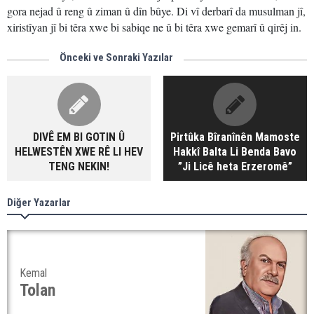
gora nejad û reng û ziman û dîn bûye. Di vî derbarî da musulman jî,
xiristîyan jî bi têra xwe bi sabiqe ne û bi têra xwe gemarî û qirêj in.
Önceki ve Sonraki Yazılar
DIVÊ EM BI GOTIN Û
Pirtûka Bîranînên Mamoste
HELWESTÊN XWE RÊ LI HEV
Hakkî Balta Li Benda Bavo
TENG NEKIN!
”Ji Licê heta Erzeromê”
Diğer Yazarlar
Kemal
Tolan