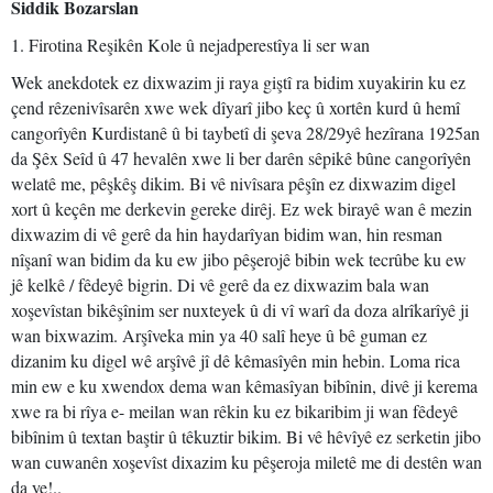
Siddik Bozarslan
1. Firotina Reşikên Kole û nejadperestîya li ser wan
Wek anekdotek ez dixwazim ji raya giştî ra bidim xuyakirin ku ez
çend rêzenivîsarên xwe wek dîyarî jibo keç û xortên kurd û hemî
cangorîyên Kurdistanê û bi taybetî di şeva 28/29yê hezîrana 1925an
da Şêx Seîd û 47 hevalên xwe li ber darên sêpikê bûne cangorîyên
welatê me, pêşkêş dikim. Bi vê nivîsara pêşîn ez dixwazim digel
xort û keçên me derkevin gereke dirêj. Ez wek birayê wan ê mezin
dixwazim di vê gerê da hin haydarîyan bidim wan, hin resman
nîşanî wan bidim da ku ew jibo pêşerojê bibin wek tecrûbe ku ew
jê kelkê / fêdeyê bigrin. Di vê gerê da ez dixwazim bala wan
xoşevîstan bikêşînim ser nuxteyek û di vî warî da doza alrîkarîyê ji
wan bixwazim. Arşîveka min ya 40 salî heye û bê guman ez
dizanim ku digel wê arşîvê jî dê kêmasîyên min hebin. Loma rica
min ew e ku xwendox dema wan kêmasîyan bibînin, divê ji kerema
xwe ra bi rîya e- meilan wan rêkin ku ez bikaribim ji wan fêdeyê
bibînim û textan baştir û têkuztir bikim. Bi vê hêvîyê ez serketin jibo
wan cuwanên xoşevîst dixazim ku pêşeroja miletê me di destên wan
da ye!..