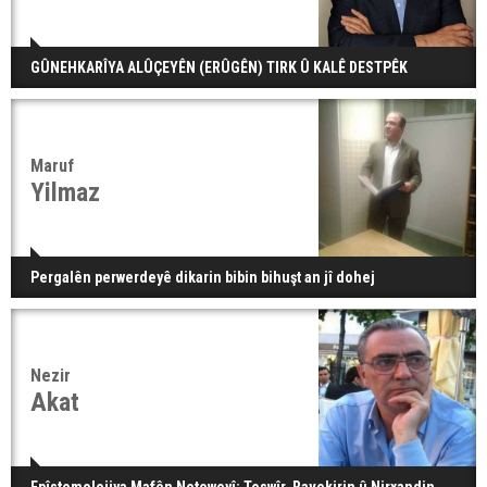
GÛNEHKARÎYA ALÛÇEYÊN (ERÛGÊN) TIRK Û KALÊ DESTPÊK
Maruf
Yilmaz
Pergalên perwerdeyê dikarin bibin bihuşt an jî dohej
Nezir
Akat