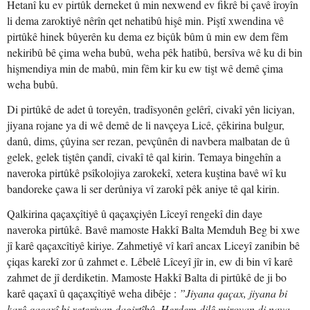
Hetanî ku ev pirtûk derneket û min nexwend ev fikrê bi çavê îroyîn
li dema zaroktiyê nêrîn qet nehatibû hişê min. Piştî xwendina vê
pirtûkê hinek bûyerên ku dema ez biçûk bûm û min ew dem fêm
nekiribû bê çima weha bubû, weha pêk hatibû, bersîva wê ku di bin
hişmendiya min de mabû, min fêm kir ku ew tişt wê demê çima
weha bubû.
Di pirtûkê de adet û toreyên, tradîsyonên gelêrî, civakî yên liciyan,
jiyana rojane ya di wê demê de li navçeya Licê, çêkirina bulgur,
danû, dims, çûyina ser rezan, pevçûnên di navbera malbatan de û
gelek, gelek tiştên çandî, civakî tê qal kirin. Temaya bingehîn a
naveroka pirtûkê psîkolojiya zarokekî, xetera kuştina bavê wî ku
bandoreke çawa li ser derûniya vî zarokî pêk aniye tê qal kirin.
Qalkirina qaçaxçîtiyê û qaçaxçiyên Lîceyî rengekî din daye
naveroka pirtûkê. Bavê mamoste Hakkî Balta Memduh Beg bi xwe
jî karê qaçaxcîtiyê kiriye. Zahmetiyê vî karî ancax Liceyî zanibin bê
çiqas karekî zor û zahmet e. Lêbelê Lîceyî jîr in, ew di bin vî karê
zahmet de jî derdiketin. Mamoste Hakkî Balta di pirtûkê de ji bo
karê qaçaxî û qaçaxçîtiyê weha dibêje :
”Jiyana qaçax, jiyana bi
karê qaçaxî bi xeteriyan dagirtîbû. Herdem dilê mirovan di nava