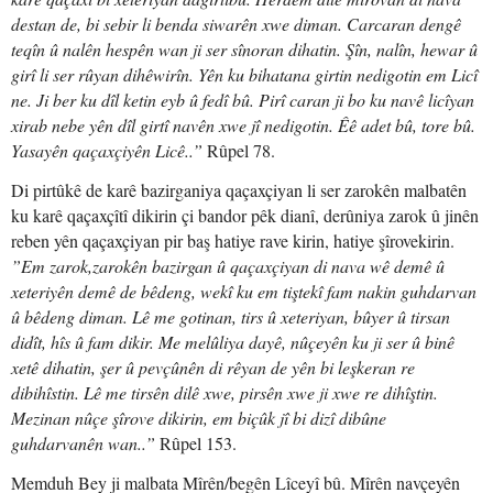
destan de, bi sebir li benda siwarên xwe diman. Carcaran dengê
teqîn û nalên hespên wan ji ser sînoran dihatin. Şîn, nalîn, hewar û
girî li ser rûyan dihêwirîn. Yên ku bihatana girtin nedigotin em Licî
ne. Ji ber ku dîl ketin eyb û fedî bû. Pirî caran ji bo ku navê licîyan
xirab nebe yên dîl girtî navên xwe jî nedigotin. Êê adet bû, tore bû.
Yasayên qaçaxçiyên Licê..”
Rûpel 78.
Di pirtûkê de karê bazirganiya qaçaxçiyan li ser zarokên malbatên
ku karê qaçaxçîtî dikirin çi bandor pêk dianî, derûniya zarok û jinên
reben yên qaçaxçiyan pir baş hatiye rave kirin, hatiye şîrovekirin.
”Em zarok,zarokên bazirgan û qaçaxçiyan di nava wê demê û
xeteriyên demê de bêdeng, wekî ku em tiştekî fam nakin guhdarvan
û bêdeng diman. Lê me gotinan, tirs û xeteriyan, bûyer û tirsan
didît, hîs û fam dikir. Me melûliya dayê, nûçeyên ku ji ser û binê
xetê dihatin, şer û pevçûnên di rêyan de yên bi leşkeran re
dibihîstin. Lê me tirsên dilê xwe, pirsên xwe ji xwe re dihîştin.
Mezinan nûçe şîrove dikirin, em biçûk jî bi dizî dibûne
guhdarvanên wan..”
Rûpel 153.
Memduh Bey ji malbata Mîrên/begên Lîceyî bû. Mîrên navçeyên