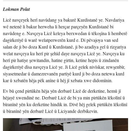
Lokman Polat
Licê navçeyek herî navûdang ya bakurê Kurdistanê ye. Navdariya
wê netenê li bakur herweha li herçar parçeyên Kurdistanê bi
navûdeng e. Navçeya Licê keleya berxwedan û têkoşîna li hemberê
dagirkeriyê û warê welatperwerên kurd e. Di pêvajoya van sed
salan de ji bo doza Kurd û Kurdistanê, ji bo azadiya gel û rizgariya
welat navçeya ku herî pir şehîd daye navçeya Licê ye. Navçeya ku
herî pir hatiye şewitandin, hatine girtin, ketine hepis û zindanên
dagirkeriyê dîsa navçeya Licê ye. Ji Licê gelek nivîskar, rewşenbîr,
siyasetmedar û damezrevanên partiyê kurd ji bo doza netewa kurd
kar û xebatên hêja pêk anîne û hêj jî xebata xwe didomînin.
Ev bû çend pirtûkên hêja yên derbarê Licê de derketine, hemû jî
hêjayê xwendinê ne. Derbarê Licê de bi ya min pirtûkên lêkolînî û
bîranînê yên ku derketine hindik in. Divê hêj gelek pirtûkên lêkolînî
û bîranînê yên derbarê Licê û Liciyande derbikevin.