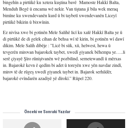
bingehîn a pirtûkê ku xetera kuştina bavê Mamoste Hakkî Balta,
Menduh Begê û encama wê nekir. Van tiştana jî bila wek meraq
bimîne ku xwendevanên kurd û bi taybetî xwendevanên Liceyî
pirtûkê bikirin û bixwînin.
Ez nivîsa xwe bi gotinên Mele Salihê licî ku xalê Hakkî Balta ye û
di pirtûkê de di gelek cihan de behsa wî tê kirin, bi gotinên wî dawî
dikim. Mele Salih dibêje : ”Licê bi sûk, xû, helwest, hewa û
tevgerên mirovan bajarokek taybet, xwedî giyanek bêhempa ye…..li
serê çiyayê Şîro rûniştvanên wê pozbilind, sernetewandî û mêrxas
in. Bajarokê kevn ê qedîm bi adet û toreyên xwe yên navdar zindî,
mirov tê de rûgeş xwedî giyanek taybet in. Bajarok serhildêr,
bajarokê evîndarên azadiyê yê dîrokî.” Rûpel 220.
Önceki ve Sonraki Yazılar