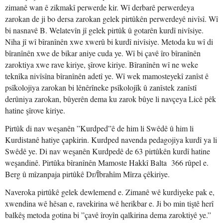
zimanê wan ê zikmakî perwerde kir. Wî derbarê perwerdeya
zarokan de ji bo dersa zarokan gelek pirtûkên perwerdeyê nivîsî. Wî
bi nasnavê B. Welatevîn jî gelek pirtûk û gotarên kurdî nivîsiye.
Niha jî wî bîranînên xwe xwerû bi kurdî nivîsiye. Metoda ku wî di
bîranînên xwe de bikar aniye cuda ye. Wî bi çavê îro bîranînên
zaroktiya xwe rave kiriye, şîrove kiriye. Bîranînên wî ne weke
teknîka nivîsîna bîranînên adetî ye. Wî wek mamosteyekî zanîst ê
psîkolojiya zarokan bi lênêrîneke psîkolojîk û zanîstek zanîstî
derûniya zarokan, bûyerên dema ku zarok bûye li navçeya Licê pêk
hatine şîrove kiriye.
Pirtûk di nav weşanên
”
Kurdped
”
ê de him li Swêdê û him li
Kurdistanê hatiye çapkirin. Kurdped navenda pedagojiya kurdî ya li
Swêdê ye. Di nav weşanên Kurdpedê de 63 pirtûkên kurdî hatine
weşandinê. Pirtûka bîranînên Mamoste Hakkî Balta 366 rûpel e.
Berg û mîzanpaja pirtûkê Dr/Îbrahîm Mîrza çêkiriye.
Naveroka pirtûkê gelek dewlemend e. Zimanê wê kurdiyeke pak e,
xwendina wê hêsan e, ravekirina wê herikbar e. Ji bo min tiştê herî
balkêş metoda gotina bi
”
çavê îroyîn qalkirina dema zaroktiyê ye.
”