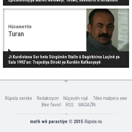
Epîstemolojiya Mafên Neteweyî: Teswîr, Ravekirin û Nirxandin
Hüsamettin
Turan
Ji Kurdistana Sor heta Sürgûnên Stalîn û Dagirkirina Laçînê ya
Sala 1992’an: Trajediya Dîrokî ya Kurdên Kafkasyayê
Rûpela sereke
Redaksiyon
Nûçeyên rojê
Têke malpera xwe
Bike favorî
RSS
MAGAZÎN
mafê wê parastiye © 2015
Rûpela nû