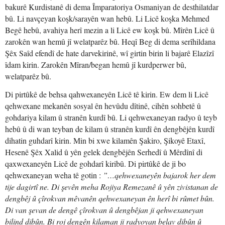
bakurê Kurdistanê di dema Împaratoriya Osmaniyan de desthilatdar
bû. Li navçeyan koşk/sarayên wan hebû. Li Licê koşka Mehmed
Begê hebû, avahiya herî mezin a li Licê ew koşk bû. Mîrên Licê û
zarokên wan hemû jî welatparêz bû. Heqî Beg di dema serîhildana
Şêx Saîd efendî de hate darvekirinê, wî girtin birin li bajarê Elazîzî
îdam kirin. Zarokên Mîran/began hemû jî kurdperwer bû,
welatparêz bû.
Di pirtûkê de behsa qahwexaneyên Licê tê kirin. Ew dem li Licê
qehwexane mekanên sosyal ên hevûdu dîtinê, cihên sohbetê û
gohdariya kilam û stranên kurdî bû. Li qehwexaneyan radyo û teyb
hebû û di wan teyban de kilam û stranên kurdî ên dengbêjên kurdî
dihatin guhdarî kirin. Min bi xwe kilamên Şakiro, Şikoyê Etaxî,
Hesenê Şêx Xalid û yên gelek dengbêjên Serhedî û Mêrdînî di
qaxwexaneyên Licê de gohdarî kiribû. Di pirtûkê de ji bo
qehwexaneyan weha tê gotin :
”…qehwexaneyên bajarok her dem
tije dagirtî ne. Di şevên meha Rojiya Remezanê û yên zivistanan de
dengbêj û çîrokvan mêvanên qehwexaneyan ên herî bi rûmet bûn.
Di van şevan de dengê çîrokvan û dengbêjan ji qehwexaneyan
bilind dibûn. Bi roj dengên kilaman ji radyoyan belav dibûn û