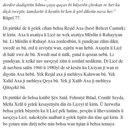
derdor dadigirtin hilma çaya qaçax bi bûyerên çîrokan re her ku
diçû xweştir, tamdartir û hestên bi ken û girî diketin nava hev”
Rûpel 77.
Di pirtûkê de li gelek cihan behsa Reşîd Axa (bavê Behcet Canturk)
tê kirin. Axa û axatiya li Licê ne wek axatiya Mêrdîn û Ruhayiyan
bû. Li Mêrdîn û Ruhayê Axa zordestbûn, li gundiyan zilim dikir,
xwedê ax bû, erd û zeviyên wan, eşîrên wan hebû. Axayên li Licê
di halê xwe de bû. Xwedî mal û milk, gund û qesran nebû. Li
gundiyan, li xelkê nav navçeyê zilm û zordarî nedikirin. Di Licê de
di navbera salên 1960 û 1980yî de sê kesên ku Liciyan ji wan re
digotin Axa hebû. Yek Reşîd axa ji mehleya Kaluwan bû. Yek
Xalid Axa ji mehleya Qeya bû. Yek jî Xalib Axa ji mehleya
Qiloçekê bû.
Di pirtûkê de behsa katibê Şêx Saîd, Fehmiyê Bilad, Cemîlê Seyda,
Mella Xelîl û gelek kesayetiyên din ên Liceyî tê kirin. Û herweha
behsa gelek bûyerên ku li Licê pêk hatine, pevçûn û lihevxistinên li
navçeya Licê, nakokiyên malbatî û gelek tiştên din têne qal kirin. Ji
bo gotara min dirêj nebe min behsa wan tiştan û behsa temaya