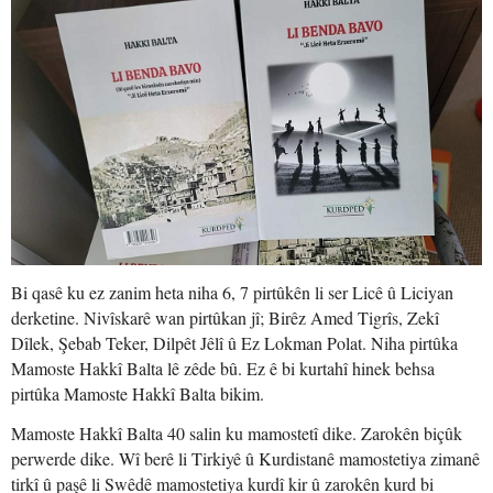
Bi qasê ku ez zanim heta niha 6, 7 pirtûkên li ser Licê û Liciyan
derketine. Nivîskarê wan pirtûkan jî; Birêz Amed Tigrîs, Zekî
Dîlek, Şebab Teker, Dilpêt Jêlî û Ez Lokman Polat. Niha pirtûka
Mamoste Hakkî Balta lê zêde bû. Ez ê bi kurtahî hinek behsa
pirtûka Mamoste Hakkî Balta bikim.
Mamoste Hakkî Balta 40 salin ku mamostetî dike. Zarokên biçûk
perwerde dike. Wî berê li Tirkiyê û Kurdistanê mamostetiya zimanê
tirkî û paşê li Swêdê mamostetiya kurdî kir û zarokên kurd bi