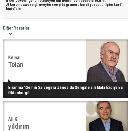
li ser bawerî, gel û neteweyên din hebin,
dê neyêne erêkirin.
JI kerema xwe re şîroveyên xwe jî bi
gramera kurdî
ya rast û
tîpên kurdî
binivîsin
Diğer Yazarlar
Kemal
Tolan
Bîranîna 12emîn Salvegera Jenosîda Şengalê a li Mala Êzdiyan a
Oldenburgê
Ali K.
yıldırım