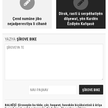
Dîrok, rastî û serpêhatiyên
Çend numûne jibo
dilşewat, yên Kurdên
nejadperestîya li cîhanê
Êzdîyên Kafqasê
YAZIYA
ŞÎROVE BIKE
BALKÊŞÎ: Şîroveyên ku têde;
çêr, heqaret, hevokên biçûkxistinê û êrîşa