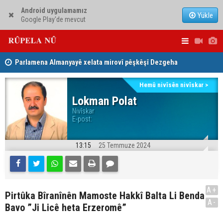
Android uygulamamız
Yükle
Google Play'de mevcut
Parlamena Almanyayê xelata mirovî pêşkêşî Dezgeha
Xêrxwaziya Barzanî kir
Nêçîrvan Ba
Dezga Giştî ya Deverên di Derveyê Kurdistanê de
Hemû nivîsên nivîskar >
gotinên parêzgere Kerkûkê Muhammed Saman red kir
Lokman Polat
Nivîskar
E-post:
13:15
25 Temmuze 2024
A+
Pirtûka Bîranînên Mamoste Hakkî Balta Li Benda
A-
Bavo ”Ji Licê heta Erzeromê”