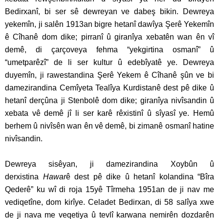
Bedirxanî, bi ser sê dewreyan ve dabeş bikin. Dewreya
yekemîn, ji salên 1913an bigre hetanî dawîya Şerê Yekemîn
ê Cîhanê dom dike; pirranî û giranîya xebatên wan ên vî
demê, di çarçoveya fehma “yekgirtina osmanî” û
“umetparêzî” de li ser kultur û edebîyatê ye. Dewreya
duyemîn, ji rawestandina Şerê Yekem ê Cîhanê şûn ve bi
damezirandina Cemîyeta Tealîya Kurdistanê dest pê dike û
hetanî derçûna ji Stenbolê dom dike; giranîya nivîsandin û
xebata vê demê jî li ser karê rêxistinî û sîyasî ye. Hemû
berhem û nivîsên wan ên vê demê, bi zimanê osmanî hatine
nivîsandin.
Dewreya sisêyan, ji damezirandina Xoybûn û
derxistina
Hawar
ê dest pê dike û hetanî kolandina “Bîra
Qederê” ku wî di roja 15yê Tîrmeha 1951an de ji nav me
vediqetîne, dom kirîye. Celadet Bedirxan, di 58 salîya xwe
de ji nava me veqetiya û tevlî karwana nemirên dozdarên