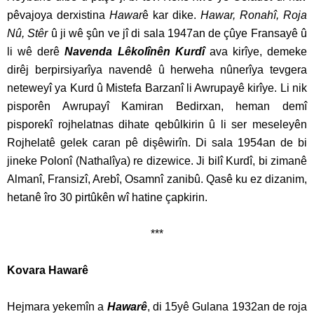
pêvajoya derxistina
Hawar
ê kar dike.
Hawar, Ronahî, Roja
Nû, Stêr
û ji wê şûn ve jî di sala 1947an de çûye Fransayê û
li wê derê
Navenda Lêkolînên Kurdî
ava kirîye, demeke
dirêj berpirsiyarîya navendê û herweha nûnerîya tevgera
neteweyî ya Kurd û Mistefa Barzanî li Awrupayê kirîye. Li nik
pisporên Awrupayî Kamiran Bedirxan, heman demî
pisporekî rojhelatnas dihate qebûlkirin û li ser meseleyên
Rojhelatê gelek caran pê dişêwirîn. Di sala 1954an de bi
jineke Polonî (Nathalîya) re dizewice. Ji bilî Kurdî, bi zimanê
Almanî, Fransizî, Arebî, Osamnî zanibû. Qasê ku ez dizanim,
hetanê îro 30 pirtûkên wî hatine çapkirin.
***
Kovara Hawarê
Hejmara yekemîn a
Hawarê
, di 15yê Gulana 1932an de roja