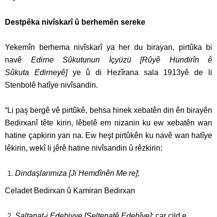
Destpêka nivîskarî û berhemên sereke
Yekemîn berhema nivîskarî ya her du birayan, pirtûka bi
navê
Edirne Sûkutunun İçyüzü [Rûyê Hundirîn ê
Sûkuta
Edirneyê]
ye û di Hezîrana sala 1913yê de li
Stenbolê hatîye nivîsandin.
“Li paş bergê vê pirtûkê, behsa hinek xebatên din ên birayên
Bedirxanî tête kirin, lêbelê em nizanin ku ew xebatên wan
hatine çapkirin yan na. Ew heşt pirtûkên ku navê wan hatîye
lêkirin, wekî li jêrê hatine nivîsandin û rêzkirin:
Dindaşlarımıza [Ji Hemdînên Me re]
;
Celadet Bedirxan û Kamiran Bedirxan
Saltanat-i Edebiyye [Seltenatê Edebîye]
; çar cild e,