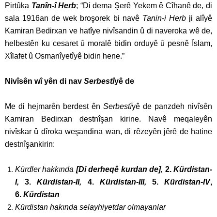
Pirtûka
Tanîn-î Herb
; “Di dema Şerê Yekem ê Cîhanê de, di
sala 1916an de wek broşorek bi navê
Tanin-i Herb
ji alîyê
Kamiran Bedirxan ve hatîye nivîsandin û di naveroka wê de,
helbestên ku cesaret û moralê bidin orduyê û pesnê Îslam,
Xîlafet û Osmanîyetîyê bidin hene.”
Nivîsên wî yên di nav
Serbestî
yê de
Me di hejmarên berdest ên
Serbestî
yê de panzdeh nivîsên
Kamiran Bedirxan destnîşan kirine. Navê meqaleyên
nivîskar û dîroka weşandina wan, di rêzeyên jêrê de hatine
destnîşankirin:
Kürdler hakkında
[Di derheqê kurdan de]
,
2.
Kürdistan-
I,
3.
Kürdistan-II,
4.
Kürdistan-III,
5.
Kürdistan-IV
,
6.
Kürdistan
Kürdistan hakında selayhiyetdar olmayanlar