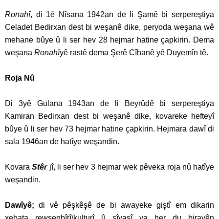
Ronahî
, di 1ê Nîsana 1942an de li Şamê bi serpereştiya
Celadet Bedirxan dest bi weşanê dike, peryoda weşana wê
mehane bûye û li ser hev 28 hejmar hatine çapkirin. Dema
weşana
Ronahî
yê rastê dema Şerê Cîhanê yê Duyemîn tê.
Roja Nû
Di 3yê Gulana 1943an de li Beyrûdê bi serpereştiya
Kamiran Bedirxan dest bi weşanê dike, kovareke hefteyî
bûye û li ser hev 73 hejmar hatine çapkirin. Hejmara dawî di
sala 1946an de hatîye weşandin.
Kovara
Stêr
jî, li ser hev 3 hejmar wek pêveka roja nû hatîye
weşandin.
Dawîyê;
di vê pêşkêşê de bi awayeke giştî em dikarin
xebata rewşenbîrî/kulturî û sîyasî ya her du birayên