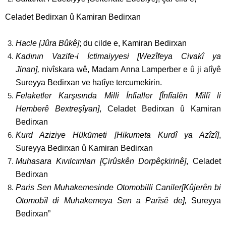
Celadet Bedirxan û Kamiran Bedirxan
Hacle [Jûra Bûkê]
; du cilde e, Kamiran Bedirxan
Kadının Vazife-i İctimaiyyesi [Wezîfeya Civakî ya
Jinan],
nivîskara wê, Madam Anna Lamperber e û ji alîyê
Sureyya Bedirxan ve hatîye tercumekirin.
Felaketler Karşısında Milli İnfialler [Înfîalên Mîllî li
Hemberê Bextreşîyan]
, Celadet Bedirxan û Kamiran
Bedirxan
Kurd Aziziye Hükümeti [Hikumeta Kurdî ya Azîzî]
,
Sureyya Bedirxan û Kamiran Bedirxan
Muhasara Kıvılcımları [Çirûskên Dorpêçkirinê]
, Celadet
Bedirxan
Paris Sen Muhakemesinde Otomobilli Caniler[Kûjerên bi
Otomobîl di Muhakemeya Sen a Parîsê de],
Sureyya
Bedirxan”