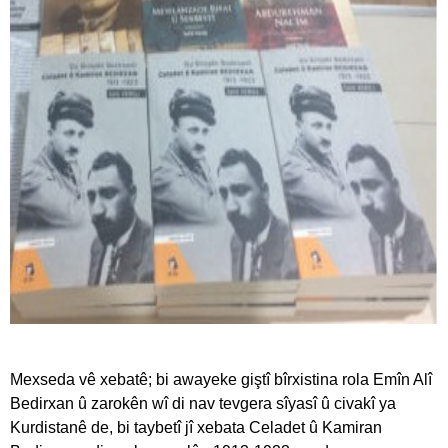
Mexseda vê xebatê; bi awayeke giştî bîrxistina rola Emîn Alî
Bedirxan û zarokên wî di nav tevgera sîyasî û civakî ya
Kurdistanê de, bi taybetî jî xebata Celadet û Kamiran