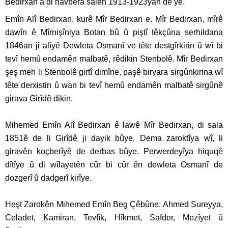
Bedirxan a di navbera salên 1913-1923yan de ye.
Emîn Alî Bedirxan, kurê Mîr Bedirxan e. Mîr Bedirxan, mîrê
dawîn ê Mîrnişîniya Botan bû û piştî têkçûna serhildana
1846an ji alîyê Dewleta Osmanî ve tête destgîrkirin û wî bi
tevî hemû endamên malbatê, rêdikin Stenbolê. Mîr Bedirxan
şeş meh li Stenbolê girtî dimîne, paşê biryara sirgûnkirina wî
tête derxistin û wan bi tevî hemû endamên malbatê sirgûnê
girava Girîdê dikin.
Mihemed Emîn Alî Bedirxan ê lawê Mîr Bedirxan, di sala
1851ê de li Girîdê ji dayik bûye. Dema zaroktîya wî, li
giravên koçberîyê de derbas bûye. Perwerdeyîya hiquqê
dîtîye û di wîlayetên cûr bi cûr ên dewleta Osmanî de
dozgerî û dadgerî kirîye.
Heşt Zarokên Mihemed Emîn Beg Çêbûne: Ahmed Sureyya,
Celadet, Kamiran, Tevfîk, Hîkmet, Safder, Mezîyet û