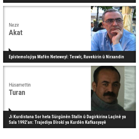
Nezir
Akat
Epîstemolojiya Mafên Neteweyî: Teswîr, Ravekirin û Nirxandin
Hüsamettin
Turan
Ji Kurdistana Sor heta Sürgûnên Stalîn û Dagirkirina Laçînê ya
Sala 1992’an: Trajediya Dîrokî ya Kurdên Kafkasyayê