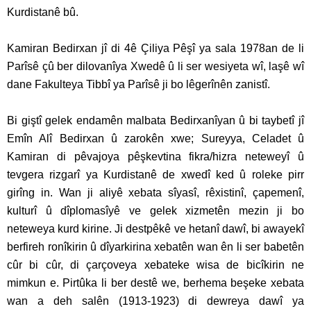
Kurdistanê bû.
Kamiran Bedirxan jî di 4ê Çiliya Pêşî ya sala 1978an de li
Parîsê çû ber dilovanîya Xwedê û li ser wesiyeta wî, laşê wî
dane Fakulteya Tibbî ya Parîsê ji bo lêgerînên zanistî.
Bi giştî gelek endamên malbata Bedirxanîyan û bi taybetî jî
Emîn Alî Bedirxan û zarokên xwe; Sureyya, Celadet û
Kamiran di pêvajoya pêşkevtina fikra/hizra neteweyî û
tevgera rizgarî ya Kurdistanê de xwedî ked û roleke pirr
girîng in. Wan ji aliyê xebata sîyasî, rêxistinî, çapemenî,
kulturî û dîplomasîyê ve gelek xizmetên mezin ji bo
neteweya kurd kirine. Ji destpêkê ve hetanî dawî, bi awayekî
berfireh ronîkirin û dîyarkirina xebatên wan ên li ser babetên
cûr bi cûr, di çarçoveya xebateke wisa de bicîkirin ne
mimkun e. Pirtûka li ber destê we, berhema beşeke xebata
wan a deh salên (1913-1923) di dewreya dawî ya