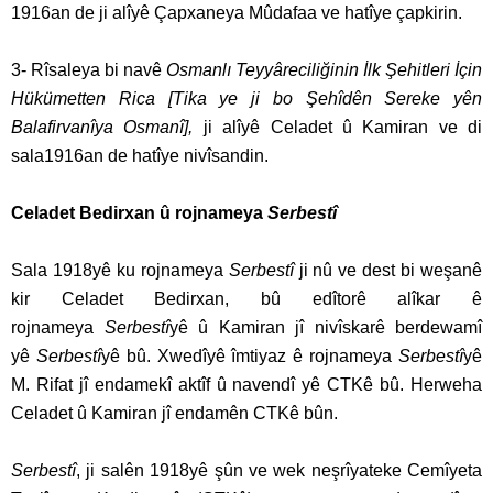
1916an de ji alîyê Çapxaneya Mûdafaa ve hatîye çapkirin.
3- Rîsaleya bi navê
Osmanlı Teyyâreciliğinin İlk Şehitleri İçin
Hükümetten
Rica [Tika ye ji bo Şehîdên Sereke yên
Balafirvanîya
Osmanî],
ji alîyê Celadet û Kamiran ve di
sala1916an de hatîye nivîsandin.
Celadet Bedirxan û rojnameya
Serbestî
Sala 1918yê ku rojnameya
Serbestî
ji nû ve dest bi weşanê
kir Celadet Bedirxan, bû edîtorê alîkar ê
rojnameya
Serbestî
yê û Kamiran jî nivîskarê berdewamî
yê
Serbestî
yê bû. Xwedîyê îmtiyaz ê rojnameya
Serbestî
yê
M. Rifat jî endamekî aktîf û navendî yê CTKê bû. Herweha
Celadet û Kamiran jî endamên CTKê bûn.
Serbestî
, ji salên 1918yê şûn ve wek neşrîyateke Cemîyeta