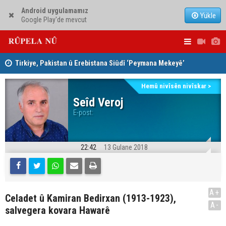
Android uygulamamız
Yükle
Google Play'de mevcut
Tirkiye, Pakistan û Erebistana Siûdî ‘Peymana Mekeyê’
Lêkolîna n
îmze kir
girîng e û 
Hemû nivîsên nivîskar >
Seîd Veroj
E-post:
22:42
13 Gulane 2018
A+
Celadet û Kamiran Bedirxan (1913-1923),
A-
salvegera kovara Hawarê