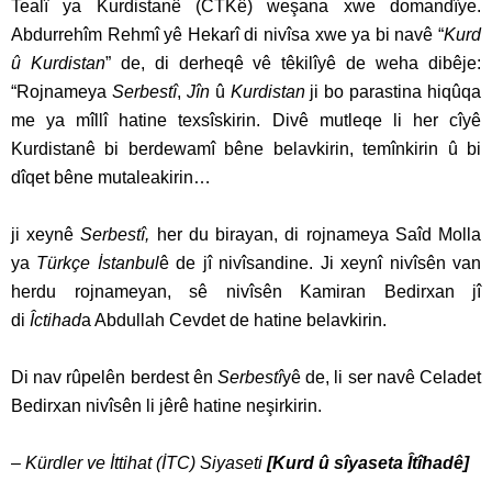
Tealî ya Kurdistanê (CTKê) weşana xwe domandîye.
Abdurrehîm Rehmî yê Hekarî di nivîsa xwe ya bi navê “
Kurd
û Kurdistan
” de, di derheqê vê têkilîyê de weha dibêje:
“Rojnameya
Serbestî
,
Jîn
û
Kurdistan
ji bo parastina hiqûqa
me ya mîllî hatine texsîskirin. Divê mutleqe li her cîyê
Kurdistanê bi berdewamî bêne belavkirin, temînkirin û bi
dîqet bêne mutaleakirin…
ji xeynê
Serbestî,
her du birayan, di rojnameya Saîd Molla
ya
Türkçe
İstanbul
ê de jî nivîsandine. Ji xeynî nivîsên van
herdu rojnameyan, sê nivîsên Kamiran Bedirxan jî
di
Îctihad
a Abdullah Cevdet de hatine belavkirin.
Di nav rûpelên berdest ên
Serbestî
yê de, li ser navê Celadet
Bedirxan nivîsên li jêrê hatine neşirkirin.
–
Kürdler ve İttihat (İTC) Siyaseti
[Kurd û sîyaseta Îtîhadê]