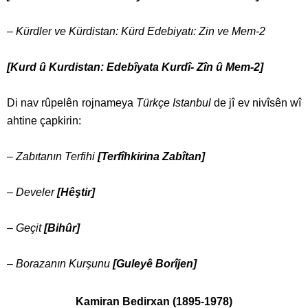
–
Kürdler ve Kürdistan: Kürd Edebiyatı: Zin ve Mem-2
[Kurd û Kurdistan: Edebîyata Kurdî- Zîn û Mem-2]
Di nav rûpelên rojnameya
Türkçe Istanbul
de jî ev nivîsên wî
ahtine çapkirin:
–
Zabıtanın Terfihi
[Terfîhkirina Zabîtan]
–
Develer
[Hêştir]
–
Geçit
[Bihûr]
–
Borazanın Kurşunu
[Guleyê Borîjen]
Kamiran Bedirxan (1895-1978)