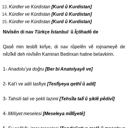
Kürdler ve Kürdistan
[Kurd û Kurdistan]
Kürdler ve Kürdistan
[Kurd û Kurdistan]
Kürdler ve Kürdistan
[Kurd û Kurdistan]
Nivîsên di nav
Türkçe İstanbul
û
Îçtihad
ê de
Qasê min tesbît kirîye, di nav rûpelên vê rojnameyê de
nêzîkê deh nivîsên Kamiran Bedirxan hatine belavkirin.
1-
Anadolu’ya doğru
[Ber bi Anatolyayê ve]
2- Kat’i ve adil tasfiye
[Tesfîyeya qethî û adil]
3-
Tahsili tali ve şekli lazımi
[Tehsîla talî û şiklê pêdivî]
4-
Milliyet meselesi
[Meseleya mîllîyetê]