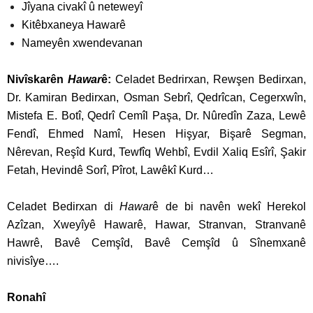
Jîyana civakî û neteweyî
Kitêbxaneya Hawarê
Nameyên xwendevanan
Nivîskarên
Hawar
ê:
Celadet Bedrirxan, Rewşen Bedirxan,
Dr. Kamiran Bedirxan, Osman Sebrî, Qedrîcan, Cegerxwîn,
Mistefa E. Botî, Qedrî Cemîl Paşa, Dr. Nûredîn Zaza, Lewê
Fendî, Ehmed Namî, Hesen Hişyar, Bişarê Segman,
Nêrevan, Reşîd Kurd, Tewfîq Wehbî, Evdil Xaliq Esîrî, Şakir
Fetah, Hevindê Sorî, Pîrot, Lawêkî Kurd…
Celadet Bedirxan di
Hawar
ê de bi navên wekî Herekol
Azîzan, Xweyîyê Hawarê, Hawar, Stranvan, Stranvanê
Hawrê, Bavê Cemşîd, Bavê Cemşîd û Sînemxanê
nivisîye….
Ronahî