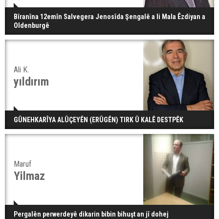
Bîranîna 12emîn Salvegera Jenosîda Şengalê a li Mala Êzdiyan a
Oldenburgê
Ali K.
yıldırım
GÛNEHKARÎYA ALÛÇEYÊN (ERÛGÊN) TIRK Û KALÊ DESTPÊK
Maruf
Yilmaz
Pergalên perwerdeyê dikarin bibin bihuşt an jî dohej