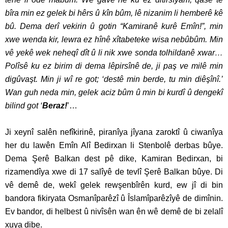
bîra min ez gelek bi hêrs û kîn bûm, lê nizanim li hemberê kê
bû. Dema derî vekirin û gotin “Kamiranê kurê Emîn!”, min
xwe wenda kir, lewra ez hînê xîtabeteke wisa nebûbûm. Min
vê yekê wek neheqî dît û li nik xwe sonda tolhildanê xwar…
Polîsê ku ez birim di dema lêpirsînê de, ji paş ve milê min
digûvaşt. Min ji wî re got; ‘destê min berde, tu min diêşînî.’
Wan guh neda min, gelek aciz bûm û min bi kurdî û dengekî
bilind got ‘
Beraz!
’…
Ji xeynî salên nefîkirinê, piranîya jîyana zaroktî û ciwanîya
her du lawên Emîn Alî Bedirxan li Stenbolê derbas bûye.
Dema Şerê Balkan dest pê dike, Kamiran Bedirxan, bi
rizamendîya xwe di 17 salîyê de tevlî Şerê Balkan bûye. Di
vê demê de, wekî gelek rewşenbîrên kurd, ew jî di bin
bandora fikiryata Osmanîparêzî û Îslamîparêzîyê de dimînin.
Ev bandor, di helbest û nivîsên wan ên wê demê de bi zelalî
xuya dibe.