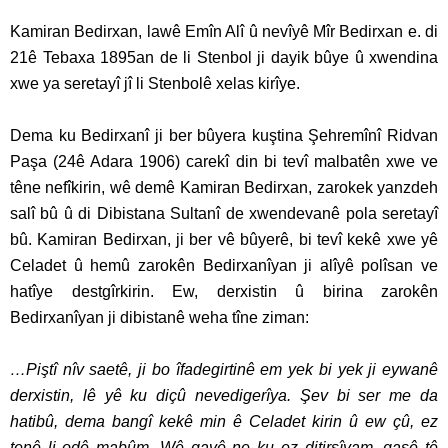
Kamiran Bedirxan, lawê Emîn Alî û nevîyê Mîr Bedirxan e. di
21ê Tebaxa 1895an de li Stenbol ji dayik bûye û xwendina
xwe ya seretayî jî li Stenbolê xelas kirîye.
Dema ku Bedirxanî ji ber bûyera kuştina Şehremînî Ridvan
Paşa (24ê Adara 1906) carekî din bi tevî malbatên xwe ve
têne nefîkirin, wê demê Kamiran Bedirxan, zarokek yanzdeh
salî bû û di Dibistana Sultanî de xwendevanê pola seretayî
bû. Kamiran Bedirxan, ji ber vê bûyerê, bi tevî kekê xwe yê
Celadet û hemû zarokên Bedirxanîyan ji alîyê polîsan ve
hatîye destgîrkirin. Ew, derxistin û birina zarokên
Bedirxanîyan ji dibistanê weha tîne ziman:
…Piştî nîv saetê, ji bo îfadegirtinê em yek bi yek ji eywanê
derxistin, lê yê ku diçû nevedigerîya. Şev bi ser me da
hatibû, dema bangî kekê min ê Celadet kirin û ew çû, ez
tenê li odê mabûm. Wê gavê ne ku ez ditirsîyam, qasê tê