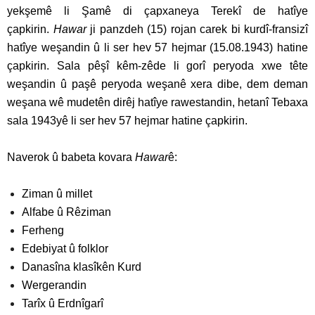
yekşemê li Şamê di çapxaneya Terekî de hatîye
çapkirin.
Hawar
ji panzdeh (15) rojan carek bi kurdî-fransizî
hatîye weşandin û li ser hev 57 hejmar (15.08.1943) hatine
çapkirin. Sala pêşî kêm-zêde li gorî peryoda xwe tête
weşandin û paşê peryoda weşanê xera dibe, dem deman
weşana wê mudetên dirêj hatîye rawestandin, hetanî Tebaxa
sala 1943yê li ser hev 57 hejmar hatine çapkirin.
Naverok û babeta kovara
Hawar
ê:
Ziman û millet
Alfabe û Rêziman
Ferheng
Edebiyat û folklor
Danasîna klasîkên Kurd
Wergerandin
Tarîx û Erdnîgarî