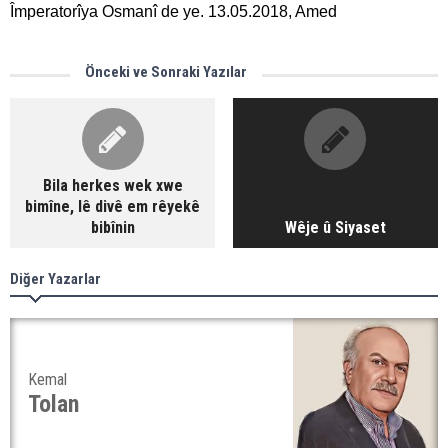
Împeratorîya Osmanî de ye. 13.05.2018, Amed
Önceki ve Sonraki Yazılar
Bila herkes wek xwe
bimîne, lê divê em rêyekê
bibînin
Wêje û Siyaset
Diğer Yazarlar
Kemal
Tolan