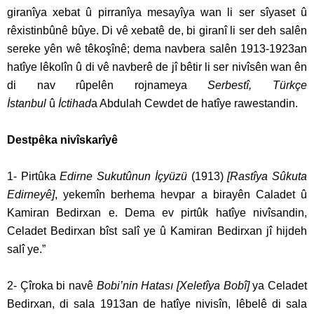
giranîya xebat û pirranîya mesayîya wan li ser sîyaset û
rêxistinbûnê bûye. Di vê xebatê de, bi giranî li ser deh salên
sereke yên wê têkoşînê; dema navbera salên 1913-1923an
hatîye lêkolîn û di vê navberê de jî bêtir li ser nivîsên wan ên
di nav rûpelên rojnameya
Serbestî, Türkçe
İstanbul
û
İctihad
a Abdulah Cewdet de hatîye rawestandin.
Destpêka nivîskarîyê
1- Pirtûka
Edirne Sukutûnun İçyüzü
(1913)
[Rastîya Sûkuta
Edirneyê]
, yekemîn berhema hevpar a birayên Caladet û
Kamiran Bedirxan e. Dema ev pirtûk hatîye nivîsandin,
Celadet Bedirxan bîst salî ye û Kamiran Bedirxan jî hijdeh
salî ye.”
2- Çîroka bi navê
Bobi’nin Hatası [Xeletîya Bobî]
ya Celadet
Bedirxan, di sala 1913an de hatîye nivisîn, lêbelê di sala