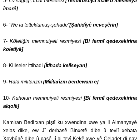
5-
Ev sağlığı, imar meselesi
[Tendirûstiya malê û meseleya
îmarê]
6- “
We la tettektumuş-şehade”
[Şahidîyê neveşêrin]
7-
Köleliğin memnuiyeti resmiyes
i
[Bi fermî qedexekirina
koletîyê]
8- Kiliseler İttihadi
[Îtîhada kelîseyan]
9-
Hala militarizm
[Mîlîtarîzm berdewam e]
10-
Kuholun memnuiyeti resmiyesi
[Bi fermî qedexekirina
alqolê]
Kamiran Bedirxan piştî ku xwendina xwe ya li Almanyayê
xelas dike, ew Jî derbasê Binxetê dibe û tevlî xebata
Xoybûnê dibe û paşê jî bi tevî Kekê xwe yê Celadet di nav