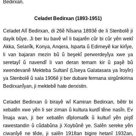
Bedirxan.
Celadet Bedirxan (1893-1951)
Celadet Alî Bedirxan, di 26ê Nîsana 1893ê de li Stenbolê ji
dayik bûye. Ji ber ku bavê wî li bajarên cûr bi cûr yên wekî
Akka, Selanîk, Konya, Anqera, Isparta û Edirneyê kar kirîye,
li van bajaran mezin bû û beşekî perwerdeyîya xwe ya
seretayî û navendî li van deran temam kir û paşê bû
xwendevanê Mekteba Sultanî (Lîseya Galatasara ya îroyîn)
ya Stenbolê û sala 1906ê ji ber dubare fermana sirgûnkirina
Bedirxanîyan, ji mektebê hate derxistin.
Celadet Bedirxan û birayê wî Kamiran Bedirxan, bêtir bi
xebatên xwe yên li ser ziman û kultura kurdî têne nasîn. Ev
îmaja wan, ji ber xebatên dîplomatîk û kulturî yên piştî
rawestandin û cûdabûna ji Xoybûnê ye. Salên sereke yên
ciwanîyê ne têde, ji salên 1918an bigire hetanî 1932an,