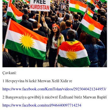
Çavkanî:
1 Hevpeyvîna bi kekê Merwan Xelîl Xidir re
https://www.facebook.com/KemTolan/videos/2923040421244953/
2 Bangawaziya qewilbêj û micêwrê Êzdîxanê birêz Marwan Bapîrî
https://www.facebook.com/reel/946440097714234