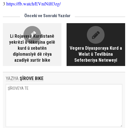
3
https://fb.watch/EVniNiH3zg/
Önceki ve Sonraki Yazılar
Li Rojavayê Kurdistanê
yekrêzî û têkoşîna gelê
kurd û xebatên
Vegera Diyasporaya Kurd a
dîplomasîyê dê rêya
Welat û Tevlîbûna
azadîyê xurtir bike
Seferberiya Neteweyî
YAZIYA
ŞÎROVE BIKE