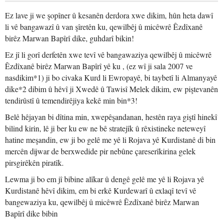
Ez lave ji we şopîner û kesanên derdora xwe dikim, hûn heta dawî
li vê bangawazî û van şîretên ku, qewilbêj û micêwrê Êzdîxanê
birêz Marwan Bapîrî dike, guhdarî bikin!
Ez jî li gorî derfetên xwe tevî vê bangawaziya qewilbêj û micêwrê
Êzdîxanê birêz Marwan Bapîrî yê ku , (ez wî ji sala 2007 ve
nasdikim*1) ji bo civaka Kurd li Ewropayê, bi taybetî li Almanyayê
dike*2 dibim û hêvî ji Xwedê û Tawisî Melek dikim, ew piştevanên
tendirûstî û temendirêjiya kekê min bin*3!
Belê hêjayan bi dîtina min, xwepêşandanan, hestên raya giştî hinekî
bilind kirin, lê ji ber ku ew ne bê stratejîk û rêxistineke neteweyî
hatine meşandin, ew ji bo gelê me yê li Rojava yê Kurdistanê di bin
mercên dijwar de berxwedide pir nebûne çareserîkirina gelek
pirsgirêkên piratîk.
Lewma ji bo em jî bibine alîkar û dengê gelê me yê li Rojava yê
Kurdistanê hêvî dikim, em bi erkê Kurdewarî û exlaqî tevî vê
bangewaziya ku, qewilbêj û micêwrê Êzdîxanê birêz Marwan
Bapîrî dike bibin