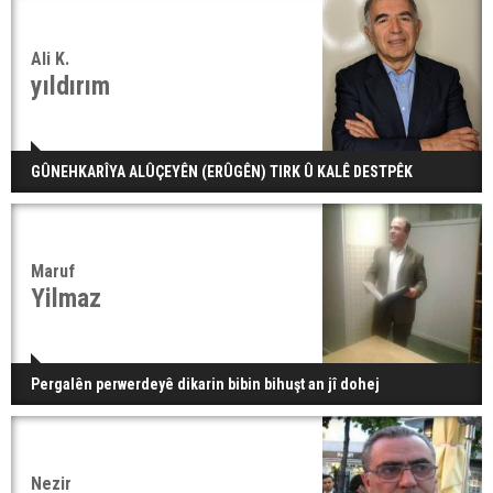
Ali K.
yıldırım
GÛNEHKARÎYA ALÛÇEYÊN (ERÛGÊN) TIRK Û KALÊ DESTPÊK
Maruf
Yilmaz
Pergalên perwerdeyê dikarin bibin bihuşt an jî dohej
Nezir