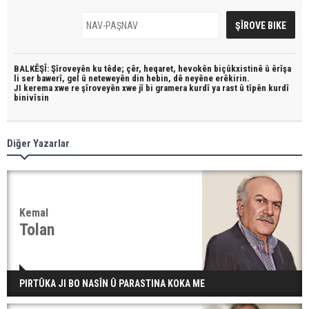
BALKÊŞÎ: Şîroveyên ku têde;
çêr, heqaret, hevokên biçûkxistinê û êrîşa
li ser bawerî, gel û neteweyên din hebin,
dê neyêne erêkirin.
JI kerema xwe re şîroveyên xwe jî bi
gramera kurdî
ya rast û
tîpên kurdî
binivîsin
Diğer Yazarlar
Kemal
Tolan
PIRTÛKA JI BO NASÎN Û PARASTINA KOKA ME