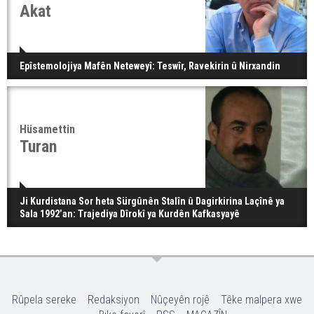
Akat
Epîstemolojiya Mafên Neteweyî: Teswîr, Ravekirin û Nirxandin
Hüsamettin
Turan
Ji Kurdistana Sor heta Sürgûnên Stalîn û Dagirkirina Laçînê ya
Sala 1992’an: Trajediya Dîrokî ya Kurdên Kafkasyayê
Rûpela sereke
Redaksiyon
Nûçeyên rojê
Têke malpera xwe