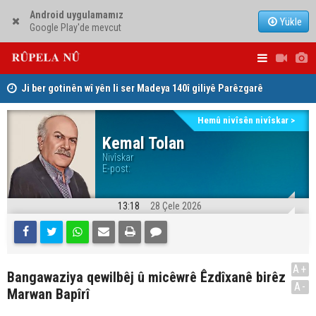
Android uygulamamız
Yükle
Google Play'de mevcut
Ji ber gotinên wî yên li ser Madeya 140î giliyê Parêzgarê
Kerkûkê kir
Dilşad Şiha
Şeva helbestê ya helbestvan Hefîz Ebdulrehman li
Herêma Kur
Hemû nivîsên nivîskar >
Düsseldorfê
Kemal Tolan
Nivîskar
E-post:
13:18
28 Çele 2026
A+
Bangawaziya qewilbêj û micêwrê Êzdîxanê birêz
A-
Marwan Bapîrî