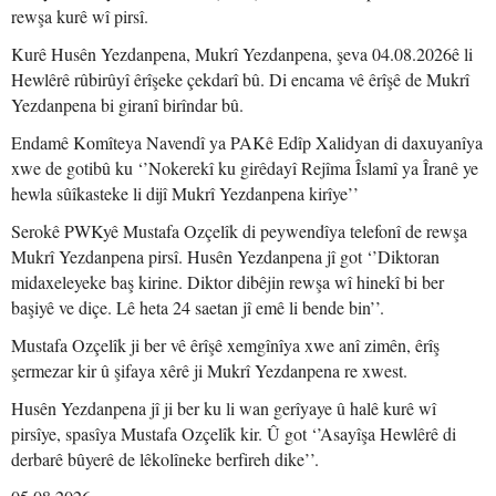
rewşa kurê wî pirsî.
Kurê Husên Yezdanpena, Mukrî Yezdanpena, şeva 04.08.2026ê li
Hewlêrê rûbirûyî êrîşeke çekdarî bû. Di encama vê êrîşê de Mukrî
Yezdanpena bi giranî birîndar bû.
Endamê Komîteya Navendî ya PAKê Edîp Xalidyan di daxuyanîya
xwe de gotibû ku ‘’Nokerekî ku girêdayî Rejîma Îslamî ya Îranê ye
hewla sûîkasteke li dijî Mukrî Yezdanpena kirîye’’
Serokê PWKyê Mustafa Ozçelîk di peywendîya telefonî de rewşa
Mukrî Yezdanpena pirsî. Husên Yezdanpena jî got ‘’Diktoran
midaxeleyeke baş kirine. Diktor dibêjin rewşa wî hinekî bi ber
başiyê ve diçe. Lê heta 24 saetan jî emê li bende bin’’.
Mustafa Ozçelîk ji ber vê êrîşê xemgînîya xwe anî zimên, êrîş
şermezar kir û şifaya xêrê ji Mukrî Yezdanpena re xwest.
Husên Yezdanpena jî ji ber ku li wan gerîyaye û halê kurê wî
pirsîye, spasîya Mustafa Ozçelîk kir. Û got ‘’Asayîşa Hewlêrê di
derbarê bûyerê de lêkolîneke berfireh dike’’.