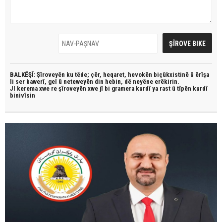
BALKÊŞÎ: Şîroveyên ku têde;
çêr, heqaret, hevokên biçûkxistinê û êrîşa
li ser bawerî, gel û neteweyên din hebin,
dê neyêne erêkirin.
JI kerema xwe re şîroveyên xwe jî bi
gramera kurdî
ya rast û
tîpên kurdî
binivîsin