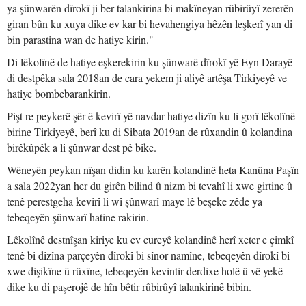
ya şûnwarên dîrokî ji ber talankirina bi makîneyan rûbirûyî zererên
giran bûn ku xuya dike ev kar bi hevahengiya hêzên leşkerî yan di
bin parastina wan de hatiye kirin."
Di lêkolînê de hatiye eşkerekirin ku şûnwarê dîrokî yê Eyn Darayê
di destpêka sala 2018an de cara yekem ji aliyê artêşa Tirkiyeyê ve
hatiye bombebarankirin.
Pişt re peykerê şêr ê kevirî yê navdar hatiye dizîn ku li gorî lêkolînê
birine Tirkiyeyê, berî ku di Sibata 2019an de rûxandin û kolandina
birêkûpêk a li şûnwar dest pê bike.
Wêneyên peykan nîşan didin ku karên kolandinê heta Kanûna Paşîn
a sala 2022yan her du girên bilind û nizm bi tevahî li xwe girtine û
tenê perestgeha kevirî li wî şûnwarî maye lê beşeke zêde ya
tebeqeyên şûnwarî hatine rakirin.
Lêkolînê destnîşan kiriye ku ev cureyê kolandinê herî xeter e çimkî
tenê bi dizîna parçeyên dîrokî bi sînor namîne, tebeqeyên dîrokî bi
xwe dişikîne û rûxîne, tebeqeyên kevintir derdixe holê û vê yekê
dike ku di paşerojê de hîn bêtir rûbirûyî talankirinê bibin.