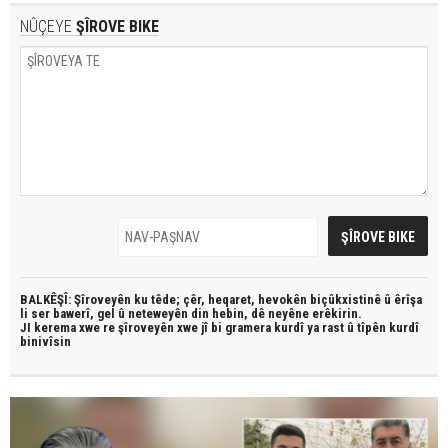
NÛÇEYE
ŞÎROVE BIKE
BALKÊŞÎ: Şîroveyên ku têde;
çêr, heqaret, hevokên biçûkxistinê û êrîşa
li ser bawerî, gel û neteweyên din hebin,
dê neyêne erêkirin.
JI kerema xwe re şîroveyên xwe jî bi
gramera kurdî
ya rast û
tîpên kurdî
binivîsin