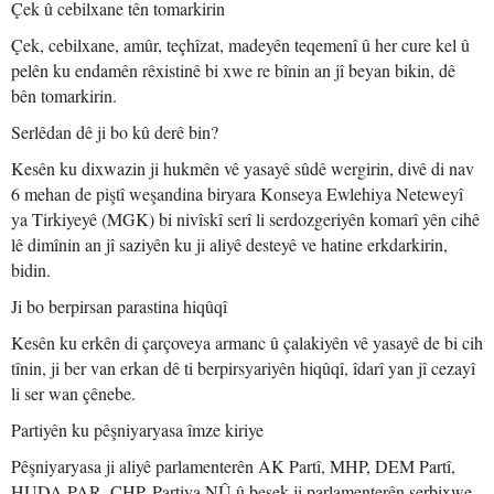
Çek û cebilxane tên tomarkirin
Çek, cebilxane, amûr, teçhîzat, madeyên teqemenî û her cure kel û
pelên ku endamên rêxistinê bi xwe re bînin an jî beyan bikin, dê
bên tomarkirin.
Serlêdan dê ji bo kû derê bin?
Kesên ku dixwazin ji hukmên vê yasayê sûdê wergirin, divê di nav
6 mehan de piştî weşandina biryara Konseya Ewlehiya Neteweyî
ya Tirkiyeyê (MGK) bi nivîskî serî li serdozgeriyên komarî yên cihê
lê dimînin an jî saziyên ku ji aliyê desteyê ve hatine erkdarkirin,
bidin.
Ji bo berpirsan parastina hiqûqî
Kesên ku erkên di çarçoveya armanc û çalakiyên vê yasayê de bi cih
tînin, ji ber van erkan dê ti berpirsyariyên hiqûqî, îdarî yan jî cezayî
li ser wan çênebe.
Partiyên ku pêşniyaryasa îmze kiriye
Pêşniyaryasa ji aliyê parlamenterên AK Partî, MHP, DEM Partî,
HUDA PAR, CHP, Partiya NÛ û beşek ji parlamenterên serbixwe