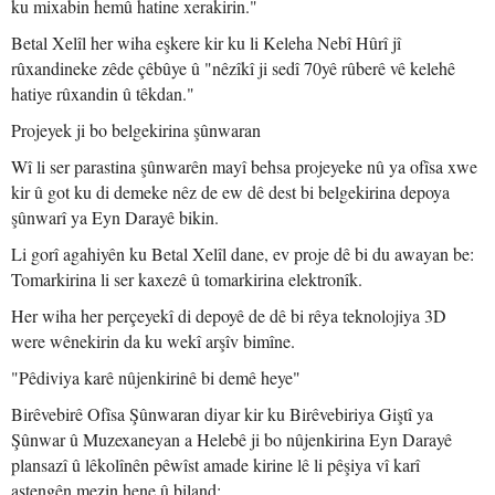
ku mixabin hemû hatine xerakirin."
Betal Xelîl her wiha eşkere kir ku li Keleha Nebî Hûrî jî
rûxandineke zêde çêbûye û "nêzîkî ji sedî 70yê rûberê vê kelehê
hatiye rûxandin û têkdan."
Projeyek ji bo belgekirina şûnwaran
Wî li ser parastina şûnwarên mayî behsa projeyeke nû ya ofîsa xwe
kir û got ku di demeke nêz de ew dê dest bi belgekirina depoya
şûnwarî ya Eyn Darayê bikin.
Li gorî agahiyên ku Betal Xelîl dane, ev proje dê bi du awayan be:
Tomarkirina li ser kaxezê û tomarkirina elektronîk.
Her wiha her perçeyekî di depoyê de dê bi rêya teknolojiya 3D
were wênekirin da ku wekî arşîv bimîne.
"Pêdiviya karê nûjenkirinê bi demê heye"
Birêvebirê Ofîsa Şûnwaran diyar kir ku Birêvebiriya Giştî ya
Şûnwar û Muzexaneyan a Helebê ji bo nûjenkirina Eyn Darayê
plansazî û lêkolînên pêwîst amade kirine lê li pêşiya vî karî
astengên mezin hene û biland: