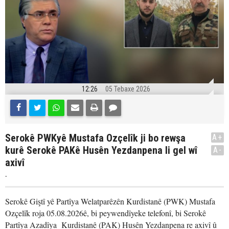
12:26
05 Tebaxe 2026
Serokê PWKyê Mustafa Ozçelîk ji bo rewşa
A+
kurê Serokê PAKê Husên Yezdanpena li gel wî
A-
axivî
.
Serokê Giştî yê Partîya Welatparêzên Kurdistanê (PWK) Mustafa
Ozçelîk roja 05.08.2026ê, bi peywendîyeke telefonî, bi Serokê
Partîya Azadîya Kurdistanê (PAK) Husên Yezdanpena re axivî û