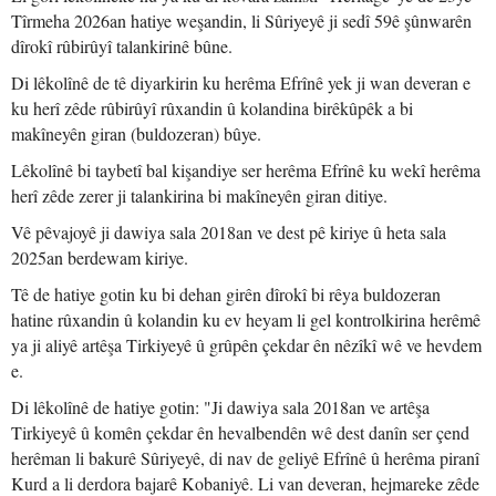
Tîrmeha 2026an hatiye weşandin, li Sûriyeyê ji sedî 59ê şûnwarên
dîrokî rûbirûyî talankirinê bûne.
Di lêkolînê de tê diyarkirin ku herêma Efrînê yek ji wan deveran e
ku herî zêde rûbirûyî rûxandin û kolandina birêkûpêk a bi
makîneyên giran (buldozeran) bûye.
Lêkolînê bi taybetî bal kişandiye ser herêma Efrînê ku wekî herêma
herî zêde zerer ji talankirina bi makîneyên giran ditiye.
Vê pêvajoyê ji dawiya sala 2018an ve dest pê kiriye û heta sala
2025an berdewam kiriye.
Tê de hatiye gotin ku bi dehan girên dîrokî bi rêya buldozeran
hatine rûxandin û kolandin ku ev heyam li gel kontrolkirina herêmê
ya ji aliyê artêşa Tirkiyeyê û grûpên çekdar ên nêzîkî wê ve hevdem
e.
Di lêkolînê de hatiye gotin: "Ji dawiya sala 2018an ve artêşa
Tirkiyeyê û komên çekdar ên hevalbendên wê dest danîn ser çend
herêman li bakurê Sûriyeyê, di nav de geliyê Efrînê û herêma piranî
Kurd a li derdora bajarê Kobaniyê. Li van deveran, hejmareke zêde