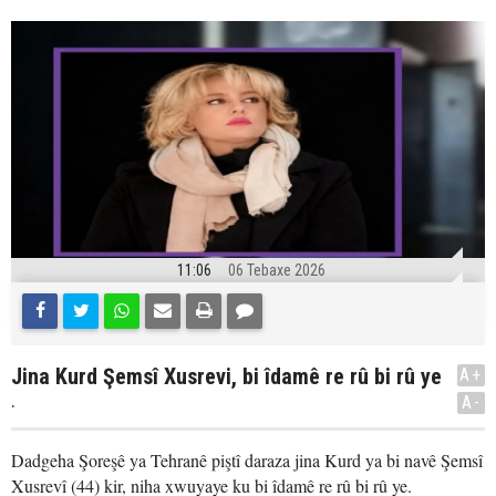
11:06
06 Tebaxe 2026
Jina Kurd Şemsî Xusrevi, bi îdamê re rû bi rû ye
A+
.
A-
Dadgeha Şoreşê ya Tehranê piştî daraza jina Kurd ya bi navê Şemsî
Xusrevî (44) kir, niha xwuyaye ku bi îdamê re rû bi rû ye.