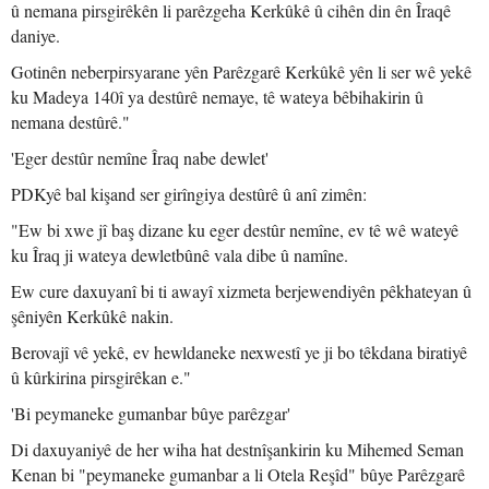
û nemana pirsgirêkên li parêzgeha Kerkûkê û cihên din ên Îraqê
daniye.
Gotinên neberpirsyarane yên Parêzgarê Kerkûkê yên li ser wê yekê
ku Madeya 140î ya destûrê nemaye, tê wateya bêbihakirin û
nemana destûrê."
'Eger destûr nemîne Îraq nabe dewlet'
PDKyê bal kişand ser girîngiya destûrê û anî zimên:
"Ew bi xwe jî baş dizane ku eger destûr nemîne, ev tê wê wateyê
ku Îraq ji wateya dewletbûnê vala dibe û namîne.
Ew cure daxuyanî bi ti awayî xizmeta berjewendiyên pêkhateyan û
şêniyên Kerkûkê nakin.
Berovajî vê yekê, ev hewldaneke nexwestî ye ji bo têkdana biratiyê
û kûrkirina pirsgirêkan e."
'Bi peymaneke gumanbar bûye parêzgar'
Di daxuyaniyê de her wiha hat destnîşankirin ku Mihemed Seman
Kenan bi "peymaneke gumanbar a li Otela Reşîd" bûye Parêzgarê