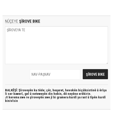
NÛÇEYE
ŞÎROVE BIKE
BALKÊŞÎ: Şîroveyên ku têde;
çêr, heqaret, hevokên biçûkxistinê û êrîşa
li ser bawerî, gel û neteweyên din hebin,
dê neyêne erêkirin.
JI kerema xwe re şîroveyên xwe jî bi
gramera kurdî
ya rast û
tîpên kurdî
binivîsin