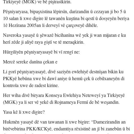
Tirkiyeyê (MGK) ve bê piştrastkirin.
Pêşniyaryasa, bipaşxistina lêpirsîn, darizandin û cezayan ji bo 5 û
10 salan li xwe digire lê tawanên kuştina bi qestî û dosyeyên beriya
1ê Hezîrana 2005an li derveyî vê çarçoveyê dihêle.
Naveroka yasayê û şêwazê bicihanîna wê yek ji wan mijaran e ku
herî zêde ji aliyê raya giştî ve tê meraqkirin.
Hûrgiliyên pêşniyaryasayê bi vî rengî ne:
Mercê sereke danîna çekan e
Li gorî pêşniyaryasayê, divê saziyên ewlehiyê destnîşan bikin ku
PKKyê hebûna xwe bi dawî aniye û hemû çek û cebilxaneyên di
kontrola xwe de radest kirine.
Her wiha divê biryara Konseya Ewlehiya Neteweyî ya Tirkiyeyê
(MGK) ya li ser vê yekê di Rojnameya Fermî de bê weşandin.
Yasa kê li xwe digire?
Hukmên yasayê dê van tawanan li xwe bigire: “Damezirandin an
birêvebirina PKK/KCKyê, endamtiya rêxistinê an jî bi zanebûn û bi