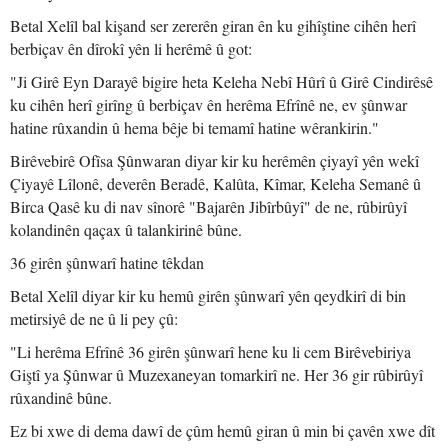
Betal Xelîl bal kişand ser zererên giran ên ku gihîştine cihên herî
berbiçav ên dîrokî yên li herêmê û got:
"Ji Girê Eyn Darayê bigire heta Keleha Nebî Hûrî û Girê Cindirêsê
ku cihên herî girîng û berbiçav ên herêma Efrînê ne, ev şûnwar
hatine rûxandin û hema bêje bi temamî hatine wêrankirin."
Birêvebirê Ofîsa Şûnwaran diyar kir ku herêmên çiyayî yên wekî
Çiyayê Lîlonê, deverên Beradê, Kalûta, Kîmar, Keleha Semanê û
Birca Qasê ku di nav sînorê "Bajarên Jibîrbûyî" de ne, rûbirûyî
kolandinên qaçax û talankirinê bûne.
36 girên şûnwarî hatine têkdan
Betal Xelîl diyar kir ku hemû girên şûnwarî yên qeydkirî di bin
metirsiyê de ne û li pey çû:
"Li herêma Efrînê 36 girên şûnwarî hene ku li cem Birêvebiriya
Giştî ya Şûnwar û Muzexaneyan tomarkirî ne. Her 36 gir rûbirûyî
rûxandinê bûne.
Ez bi xwe di dema dawî de çûm hemû giran û min bi çavên xwe dît