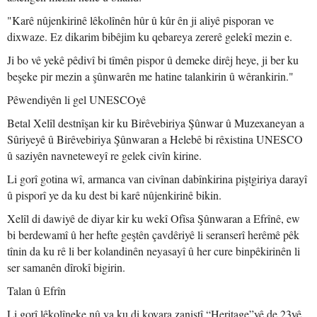
"Karê nûjenkirinê lêkolînên hûr û kûr ên ji aliyê pisporan ve
dixwaze. Ez dikarim bibêjim ku qebareya zererê gelekî mezin e.
Ji bo vê yekê pêdivî bi tîmên pispor û demeke dirêj heye, ji ber ku
beşeke pir mezin a şûnwarên me hatine talankirin û wêrankirin."
Pêwendiyên li gel UNESCOyê
Betal Xelîl destnîşan kir ku Birêvebiriya Şûnwar û Muzexaneyan a
Sûriyeyê û Birêvebiriya Şûnwaran a Helebê bi rêxistina UNESCO
û saziyên navneteweyî re gelek civîn kirine.
Li gorî gotina wî, armanca van civînan dabînkirina piştgiriya darayî
û pisporî ye da ku dest bi karê nûjenkirinê bikin.
Xelîl di dawiyê de diyar kir ku wekî Ofîsa Şûnwaran a Efrînê, ew
bi berdewamî û her hefte geştên çavdêriyê li seranserî herêmê pêk
tînin da ku rê li ber kolandinên neyasayî û her cure binpêkirinên li
ser samanên dîrokî bigirin.
Talan û Efrîn
Li gorî lêkolîneke nû ya ku di kovara zanistî “Heritage”yê de 23yê