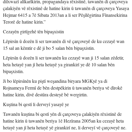
dilxwazî alîkarîkirin, propagandaya rêxistinê, tawanên di çarçoveya
çalakiyên vê rêxistinê de hatine kirin û tawanên di çarçoveya Yasaya
Hejmar 6415 a 7ê Sibata 2013an a li ser Pêşîlêgirtina Fînansekirina
Terorê de hatine kirin.”
Cezayên girtîgehê tên bipaşxistin
Lêpirsîn û dozên li ser tawanên di vê çarçoveyê de ku cezayê wan
15 sal an kêmtir e dê ji bo 5 salan bên bipaşxistin.
Lêpirsîn û dozên li ser tawanên ku cezayê wan ji 15 salan zêdetir,
heta hetayê yan jî heta hetayê ya girankirî ye dê 10 salan bên
bipaşxistin.
Ji bo lêpirsînên ku piştî weşandina biryara MGKyê ya di
Rojnameya Fermî de bên destpêkirin û tawanên beriya vê dîrokê
hatine kirin, divê destûra desteyê bê wergirtin.
Kuştina bi qestî li derveyî yasayê ye
Tawanên kuştina bi qestî yên di çarçoveya çalakiyên rêxistinê de
hatine kirin û tawanên beriya 1ê Hezîrana 2005an ku cezayê heta
hetayê yan jî heta hetayê yê girankirî ne, li derveyî vê çarçoveyê ne.