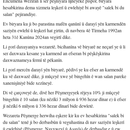
Encûmena Wezîran li ser pêşniyara lîjneyeke pispor, biryara
hesabkirina dema xizmeta leşkerî û ewlehiyê bi awayê "salek bi du
salan" pejirandiye.
Ev biryara ku ji bo parastina mafên qanûnî û darayî yên karmendên
saziyên ewlehî û leşkerî hat girtin, di navbera 4ê Tîrmeha 1992an
heta 31ê Kanûna 2024an vegirtî dike.
Li gorî daxuyaniya wezaretê, bicihanîna vê biryarê ne neçarî ye û li
ser daxwaza kesane ya karmend an efseran bi pêşkêşkirina
daxwaznameya fermî tê pêkanîn.
Li gorî mercên darayî yên biryarê, pêdivî ye ku efser an karmendê
ku vê daxwazê dike, ji mûçeyê xwe yê bingehîn ê wan salan pareke
xanenişîniyê bide xezîneyê.
Di vê çarçoveyê de, divê her Pêşmergeyek rêjeya 10% ji mûçeyê
bingehîn ê 10 salan (ku nêzîkî 3 mîlyon û 936 hezar dînar e) û efser
jî nêzîkî 6 mîlyon û 336 hezar dînarî bide dewletê.
Wezareta Pêşmerge herwiha eşkere kir ku ev hesabkirina "salek bi
du salan" tenê ji bo derbasbûn û veguhastina di nav saziyên leşkerî
û ewlehiyê (Pêşmerge, Navxweyî û Asayîş) de derbasdar e û ew