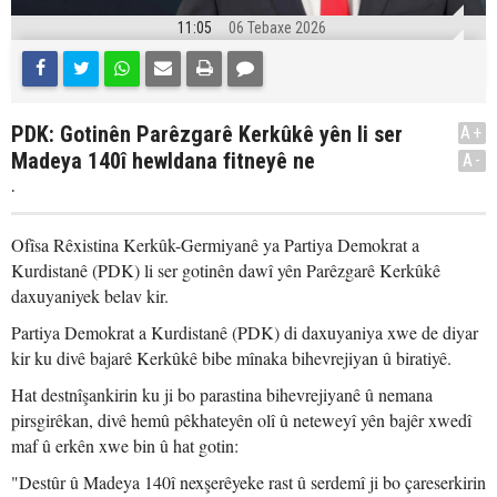
11:05
06 Tebaxe 2026
PDK: Gotinên Parêzgarê Kerkûkê yên li ser
A+
Madeya 140î hewldana fitneyê ne
A-
.
Ofîsa Rêxistina Kerkûk-Germiyanê ya Partiya Demokrat a
Kurdistanê (PDK) li ser gotinên dawî yên Parêzgarê Kerkûkê
daxuyaniyek belav kir.
Partiya Demokrat a Kurdistanê (PDK) di daxuyaniya xwe de diyar
kir ku divê bajarê Kerkûkê bibe mînaka bihevrejiyan û biratiyê.
Hat destnîşankirin ku ji bo parastina bihevrejiyanê û nemana
pirsgirêkan, divê hemû pêkhateyên olî û neteweyî yên bajêr xwedî
maf û erkên xwe bin û hat gotin:
"Destûr û Madeya 140î nexşerêyeke rast û serdemî ji bo çareserkirin