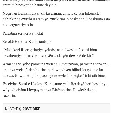
aramî û bipêşketinê hatine dayîn e.
Nêçîrvan Barzanî diyar kir ku armancên sereke yên hikûmetê
dabînkirina ewlehî û aramiyê, xurtkirina bipêşketinê û başkirina asta
xizmetguzariyan in.
Parastina serweriya welat
Serokê Herêma Kurdistanê got:
"Me tekezî li ser girîngiya yekxistina helwestan û xurtkirina
hevahengiya di navbera saziyên cuda yên dewletê de kir."
Armanca vê yekê parastina welat a ji metirsiyan, parastina serwerî û
aramiya welat û dabînkirina berjewendiyên bilind ên gelan e ku
daxwazên wan ên ji bo paşerojeke ewle û bipêşketîtir bi cih bîne.
Ev civîna Serokê Herêma Kurdistanê ya li Bexdayê berî beşdariya
wî ya di civîna Hevpeymaniya Birêvebirina Dewletê de hat
sazkirin.
NÛÇEYE
ŞÎROVE BIKE