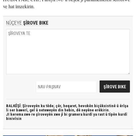
ve hat îmzekirin.
NÛÇEYE
ŞÎROVE BIKE
BALKÊŞÎ: Şîroveyên ku têde;
çêr, heqaret, hevokên biçûkxistinê û êrîşa
li ser bawerî, gel û neteweyên din hebin,
dê neyêne erêkirin.
JI kerema xwe re şîroveyên xwe jî bi
gramera kurdî
ya rast û
tîpên kurdî
binivîsin