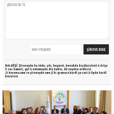
BALKÊŞÎ: Şîroveyên ku têde;
çêr, heqaret, hevokên biçûkxistinê û êrîşa
li ser bawerî, gel û neteweyên din hebin,
dê neyêne erêkirin.
JI kerema xwe re şîroveyên xwe jî bi
gramera kurdî
ya rast û
tîpên kurdî
binivîsin