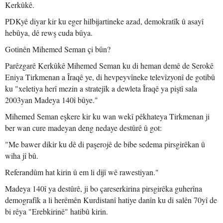
Kerkûkê.
PDKyê diyar kir ku eger hilbijartineke azad, demokratîk û asayî
hebûya, dê rewş cuda bûya.
Gotinên Mihemed Seman çi bûn?
Parêzgarê Kerkûkê Mihemed Seman ku di heman demê de Serokê
Eniya Tirkmenan a Îraqê ye, di hevpeyvîneke televîzyonî de gotibû
ku "xeletiya herî mezin a stratejîk a dewleta Îraqê ya piştî sala
2003yan Madeya 140î bûye."
Mihemed Seman eşkere kir ku wan wekî pêkhateya Tirkmenan ji
ber wan cure madeyan deng nedaye destûrê û got:
"Me bawer dikir ku dê di paşerojê de bibe sedema pirsgirêkan û
wiha jî bû.
Referandûm hat kirin û em li dijî wê rawestiyan."
Madeya 140î ya destûrê, ji bo çareserkirina pirsgirêka guherîna
demografîk a li herêmên Kurdistanî hatiye danîn ku di salên 70yî de
bi rêya "Erebkirinê" hatibû kirin.