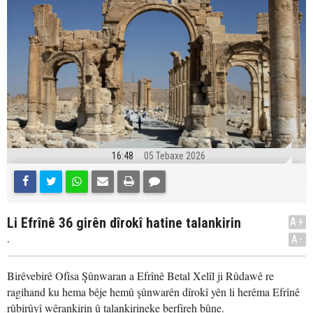
16:48
05 Tebaxe 2026
Li Efrînê 36 girên dîrokî hatine talankirin
A+
.
A-
Birêvebirê Ofîsa Şûnwaran a Efrînê Betal Xelîl ji Rûdawê re
ragihand ku hema bêje hemû şûnwarên dîrokî yên li herêma Efrînê
rûbirûyî wêrankirin û talankirineke berfireh bûne.