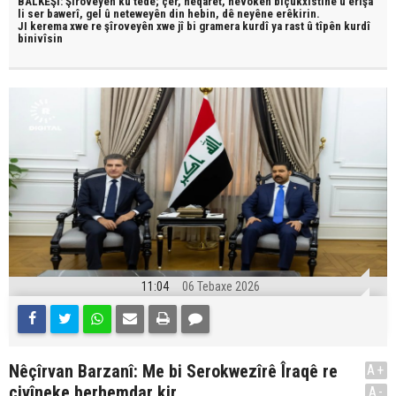
BALKÊŞÎ: Şîroveyên ku têde;
çêr, heqaret, hevokên biçûkxistinê û êrîşa
li ser bawerî, gel û neteweyên din hebin,
dê neyêne erêkirin.
JI kerema xwe re şîroveyên xwe jî bi
gramera kurdî
ya rast û
tîpên kurdî
binivîsin
11:04
06 Tebaxe 2026
Nêçîrvan Barzanî: Me bi Serokwezîrê Îraqê re
A+
civîneke berhemdar kir
A-