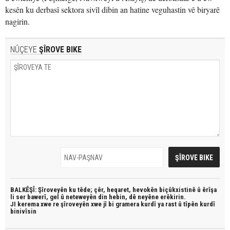
kesên ku derbasî sektora sivîl dibin an hatine veguhastin vê biryarê
nagirin.
NÛÇEYE
ŞÎROVE BIKE
BALKÊŞÎ: Şîroveyên ku têde;
çêr, heqaret, hevokên biçûkxistinê û êrîşa
li ser bawerî, gel û neteweyên din hebin,
dê neyêne erêkirin.
JI kerema xwe re şîroveyên xwe jî bi
gramera kurdî
ya rast û
tîpên kurdî
binivîsin