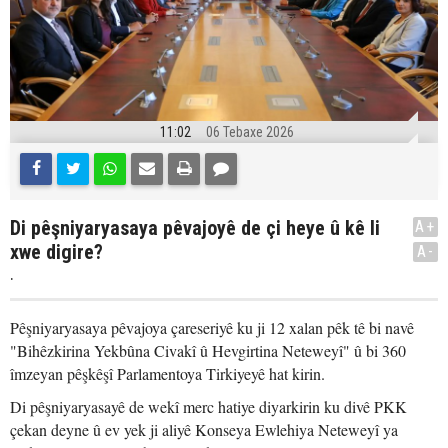
11:02
06 Tebaxe 2026
Di pêşniyaryasaya pêvajoyê de çi heye û kê li
A+
xwe digire?
A-
.
Pêşniyaryasaya pêvajoya çareseriyê ku ji 12 xalan pêk tê bi navê
"Bihêzkirina Yekbûna Civakî û Hevgirtina Neteweyî" û bi 360
îmzeyan pêşkêşî Parlamentoya Tirkiyeyê hat kirin.
Di pêşniyaryasayê de wekî merc hatiye diyarkirin ku divê PKK
çekan deyne û ev yek ji aliyê Konseya Ewlehiya Neteweyî ya