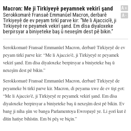
Macron: Me ji Tirkiyeyê peyamnek vekirî şand
A+
Serokkomarê Fransaê Emmanûel Macron, derbarê
A-
Tirkiyeyê de ev peyam tirkî parve kir: “Me li Ajaccio'ê, ji
Tirkiyeyê re peyamek vekirî şand. Em dîsa diyaloxeke
berpirsyar a biniyeteke baş û nexeşîm dest pê bikin.”
Serokkomarê Fransaê Emmanûel Macron, derbarê Tirkiyeyê de ev
peyam tirkî parve kir: “Me li Ajaccio'ê, ji Tirkiyeyê re peyamek
vekirî şand. Em dîsa diyaloxeke berpirsyar a biniyeteke baş û
nexeşîm dest pê bikin.”
Serokkomarê Fransaê Emmanûel Macron, derbarê Tirkiyeyê de
peyameke bi tirkî parve kir. Macron, di peyama xwe de ev tişt got:
“Me li Ajaccio'ê, ji Tirkiyeyê re peyamek vekirî şand. Em dîsa
diyaloxeke berpirsyar a biniyeteke baş û nexeşîm dest pê bikin. Ev
bang ji niha şûn ve banga Parlamentoya Ewropayê ye. Li gorî kut ê
dîtin hatiye bihîstin. Em bi pêş ve biçin.”