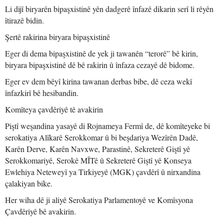
Li dijî biryarên bipaşxistinê yên dadgerê înfazê dikarin serî li rêyên
îtirazê bidin.
Şertê rakirina biryara bipaşxistinê
Eger di dema bipaşxistinê de yek ji tawanên “terorê” bê kirin,
biryara bipaşxistinê dê bê rakirin û înfaza cezayê dê bidome.
Eger ev dem bêyî kirina tawanan derbas bibe, dê ceza wekî
înfazkirî bê hesibandin.
Komîteya çavdêriyê tê avakirin
Piştî weşandina yasayê di Rojnameya Fermî de, dê komîteyeke bi
serokatiya Alîkarê Serokkomar û bi beşdariya Wezîrên Dadê,
Karên Derve, Karên Navxwe, Parastinê, Sekreterê Giştî yê
Serokkomariyê, Serokê MÎTê û Sekreterê Giştî yê Konseya
Ewlehiya Neteweyî ya Tirkiyeyê (MGK) çavdêrî û nirxandina
çalakiyan bike.
Her wiha dê ji aliyê Serokatiya Parlamentoyê ve Komîsyona
Çavdêriyê bê avakirin.