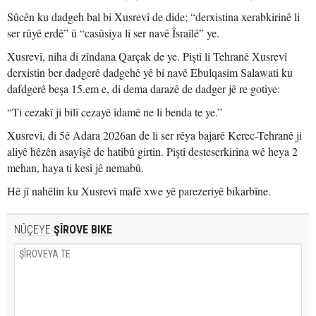
Sûcên ku dadgeh bal bi Xusrevî de dide; “derxistina xerabkirinê li
ser rûyê erdê” û “casûsiya li ser navê Îsraîlê” ye.
Xusrevî, niha di zîndana Qarçak de ye. Piştî li Tehranê Xusrevî
derxistin ber dadgerê dadgehê yê bi navê Ebulqasim Salawati ku
dafdgerê beşa 15.em e, di dema darazê de dadger jê re gotiye:
“Ti cezakî ji bilî cezayê îdamê ne li benda te ye.”
Xusrevî, di 5ê Adara 2026an de li ser rêya bajarê Kerec-Tehranê ji
aliyê hêzên asayîşê de hatibû girtin. Piştî desteserkirina wê heya 2
mehan, haya ti kesî jê nemabû.
Hê jî nahêlin ku Xusrevî mafê xwe yê parezeriyê bikarbîne.
NÛÇEYE
ŞÎROVE BIKE