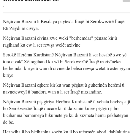
.
Nêçîrvan Barzanî li Bexdaya paytexta Îraqê bi Serokwezîrê Îraqê
Elî Zeydî re civiya.
Nêçîrvan Barzanî civîna xwe wekî "berhemdar" pênase kir û
ragihand ku ew li ser rewşa welêt axivîne.
Serokê Herêma Kurdistanê Nêçîrvan Barzanî li ser hesabê xwe yê
tora civakî Xê ragihand ku wî bi Serokwezîrê Îraqê re civîneke
berhemdar kiriye û wan di civînê de behsa rewşa welat û astengiyan
kiriye.
Nêçîrvan Barzanî eşkere kir ku wan pêşhat û guherînên herêmî û
navneteweyî û bandora wan a li ser Îraqê nirxandine.
Nêçîrvan Barzanî piştgiriya Herêma Kurdistanê û xebata hevbeş a ji
bo Serokwezîrê Îraqê ducare kir û da zanîn ku ev piştgirî ji bo
bicihanîna bernameya hikûmetê ye ku di xizmeta hemû pêkhateyan
de be.
Her wiha ji bo bicihanîna sozên ku ji bo reformên aborî, dabînkirina