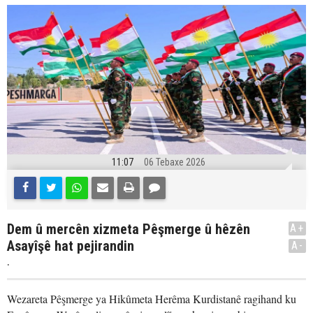
11:07
06 Tebaxe 2026
Dem û mercên xizmeta Pêşmerge û hêzên
A+
Asayîşê hat pejirandin
A-
.
Wezareta Pêşmerge ya Hikûmeta Herêma Kurdistanê ragihand ku