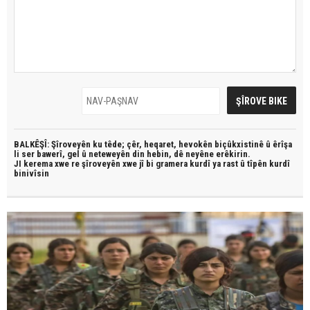
BALKÊŞÎ: Şîroveyên ku têde;
çêr, heqaret, hevokên biçûkxistinê û êrîşa
li ser bawerî, gel û neteweyên din hebin,
dê neyêne erêkirin.
JI kerema xwe re şîroveyên xwe jî bi
gramera kurdî
ya rast û
tîpên kurdî
binivîsin