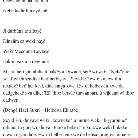
Çewa bêtin hedara min
Nebê hadir li meydanê
Ji dûrbûna te zîbayê
Dinalim ez wekî nayê
Wekî Mecnûnê Leylayê
Dikim gazin ji dewranê
Mijara herî giranbiha û balkêş a Dîwanê, şerê wî yê bi "Nefs"ê re
ye. Taybetmendiya herî berbiçav a Seyid Elî ew e ku; ew tîra
rexneyê berî her kesî, dide sînga xwe. Ew di helbestên xwe de
dadgehekê ava dike; 'Elî' dibe bersûc (tawanbar), û wijdana wî dibe
dadwer.
(Dengê Hacî Şukrî – Helbesta Elî rabe)
Seyid Elî, dinyayê wekî "xewnekê" û mirinê wekî "hişyarbûnê"
dibîne. Li gorî wî, dinya "Pîreke bêbext" e ku xwe wekî bûkeke
ciwan nîşan dide. Ew di helbestên xwe de behsa giringiya nimêjê,