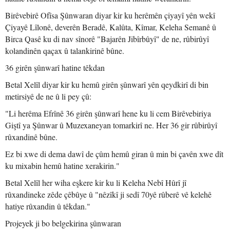
Birêvebirê Ofîsa Şûnwaran diyar kir ku herêmên çiyayî yên wekî
Çiyayê Lîlonê, deverên Beradê, Kalûta, Kîmar, Keleha Semanê û
Birca Qasê ku di nav sînorê "Bajarên Jibîrbûyî" de ne, rûbirûyî
kolandinên qaçax û talankirinê bûne.
36 girên şûnwarî hatine têkdan
Betal Xelîl diyar kir ku hemû girên şûnwarî yên qeydkirî di bin
metirsiyê de ne û li pey çû:
"Li herêma Efrînê 36 girên şûnwarî hene ku li cem Birêvebiriya
Giştî ya Şûnwar û Muzexaneyan tomarkirî ne. Her 36 gir rûbirûyî
rûxandinê bûne.
Ez bi xwe di dema dawî de çûm hemû giran û min bi çavên xwe dît
ku mixabin hemû hatine xerakirin."
Betal Xelîl her wiha eşkere kir ku li Keleha Nebî Hûrî jî
rûxandineke zêde çêbûye û "nêzîkî ji sedî 70yê rûberê vê kelehê
hatiye rûxandin û têkdan."
Projeyek ji bo belgekirina şûnwaran