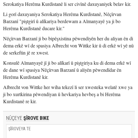
Serokatiya Herêma Kurdistanê li ser civînê daxuyaniyek belav kir.
Li gorî daxuyaniya Serokatiya Herêma Kurdistanê, Nêçîrvan
Barzanî "piştgirî û alîkariya berdewam a Almanyayê ya ji bo
Herêma Kurdistanê ducare kir."
Nêçîrvan Barzanî ji bo bipêşxistina pêwendiyên her du aliyan ên di
dema erkê wî de spasiya Albrecht von Wittke kir û di erkê wî yê nû
de serkeftin jê re xwest.
Konsulê Almanyayê jî ji bo alîkarî û piştgiriya ku di dema erkê wî
de dane wî spasiya Nêçîrvan Barzanî û aliyên pêwendîdar ên
Herêma Kurdistanê kir.
Albrecht von Wittke her wiha tekezî li ser xwesteka welatê xwe ya
ji bo xurtkirina pêwendiyan û hevkariya hevbeş a bi Herêma
Kurdistanê re kir.
NÛÇEYE
ŞÎROVE BIKE