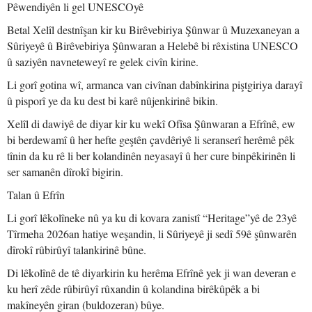
Pêwendiyên li gel UNESCOyê
Betal Xelîl destnîşan kir ku Birêvebiriya Şûnwar û Muzexaneyan a
Sûriyeyê û Birêvebiriya Şûnwaran a Helebê bi rêxistina UNESCO
û saziyên navneteweyî re gelek civîn kirine.
Li gorî gotina wî, armanca van civînan dabînkirina piştgiriya darayî
û pisporî ye da ku dest bi karê nûjenkirinê bikin.
Xelîl di dawiyê de diyar kir ku wekî Ofîsa Şûnwaran a Efrînê, ew
bi berdewamî û her hefte geştên çavdêriyê li seranserî herêmê pêk
tînin da ku rê li ber kolandinên neyasayî û her cure binpêkirinên li
ser samanên dîrokî bigirin.
Talan û Efrîn
Li gorî lêkolîneke nû ya ku di kovara zanistî “Heritage”yê de 23yê
Tîrmeha 2026an hatiye weşandin, li Sûriyeyê ji sedî 59ê şûnwarên
dîrokî rûbirûyî talankirinê bûne.
Di lêkolînê de tê diyarkirin ku herêma Efrînê yek ji wan deveran e
ku herî zêde rûbirûyî rûxandin û kolandina birêkûpêk a bi
makîneyên giran (buldozeran) bûye.