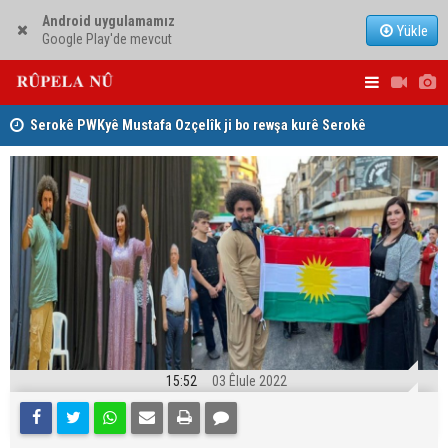
Android uygulamamız
Yükle
Google Play'de mevcut
Serokê PWKyê Mustafa Ozçelîk ji bo rewşa kurê Serokê
Konsulê Al
PAKê Husên Yezdanpena li gel wî axivî
15:52
03 Êlule 2022