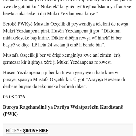
xwe de gotibû ku ‘’Nokerekî ku girêdayî Rejîma Îslamî ya Îranê ye
hewla sûîkasteke li dijî Mukrî Yezdanpena kirîye’’
Serokê PWKyê Mustafa Ozçelîk di peywendîya telefonî de rewşa
Mukrî Yezdanpena pirsî. Husên Yezdanpena jî got ‘’Diktoran
midaxeleyeke baş kirine. Diktor dibêjin rewşa wî hinekî bi ber
başiyê ve diçe. Lê heta 24 saetan jî emê li bende bin’’.
Mustafa Ozçelîk ji ber vê êrîşê xemgînîya xwe anî zimên, êrîş
şermezar kir û şifaya xêrê ji Mukrî Yezdanpena re xwest.
Husên Yezdanpena jî ji ber ku li wan gerîyaye û halê kurê wî
pirsîye, spasîya Mustafa Ozçelîk kir. Û got ‘’Asayîşa Hewlêrê di
derbarê bûyerê de lêkolîneke berfireh dike’’.
05.08.2026
Buroya Ragehandinê ya Partîya Welatparêzên Kurdistanê
(PWK)
NÛÇEYE
ŞÎROVE BIKE