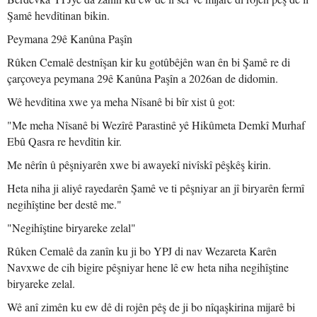
Şamê hevdîtinan bikin.
Peymana 29ê Kanûna Paşîn
Rûken Cemalê destnîşan kir ku gotûbêjên wan ên bi Şamê re di
çarçoveya peymana 29ê Kanûna Paşîn a 2026an de didomin.
Wê hevdîtina xwe ya meha Nîsanê bi bîr xist û got:
"Me meha Nîsanê bi Wezîrê Parastinê yê Hikûmeta Demkî Murhaf
Ebû Qasra re hevdîtin kir.
Me nêrîn û pêşniyarên xwe bi awayekî nivîskî pêşkêş kirin.
Heta niha ji aliyê rayedarên Şamê ve ti pêşniyar an jî biryarên fermî
negihîştine ber destê me."
"Negihîştine biryareke zelal"
Rûken Cemalê da zanîn ku ji bo YPJ di nav Wezareta Karên
Navxwe de cih bigire pêşniyar hene lê ew heta niha negihîştine
biryareke zelal.
Wê anî zimên ku ew dê di rojên pêş de ji bo nîqaşkirina mijarê bi