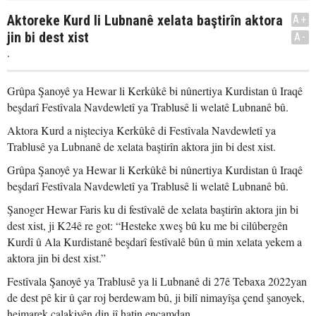
Aktoreke Kurd li Lubnanê xelata baştirîn aktora
A+
jin bi dest xist
A-
.
Grûpa Şanoyê ya Hewar li Kerkûkê bi nûnertiya Kurdistan û Iraqê
beşdarî Festîvala Navdewletî ya Trablusê li welatê Lubnanê bû.
Aktora Kurd a nişteciya Kerkûkê di Festîvala Navdewletî ya
Trablusê ya Lubnanê de xelata baştirîn aktora jin bi dest xist.
Grûpa Şanoyê ya Hewar li Kerkûkê bi nûnertiya Kurdistan û Iraqê
beşdarî Festîvala Navdewletî ya Trablusê li welatê Lubnanê bû.
Şanoger Hewar Faris ku di festîvalê de xelata baştirîn aktora jin bi
dest xist, ji K24ê re got: “Hesteke xweş bû ku me bi cilûbergên
Kurdî û Ala Kurdistanê beşdarî festîvalê bûn û min xelata yekem a
aktora jin bi dest xist.”
Festîvala Şanoyê ya Trablusê ya li Lubnanê di 27ê Tebaxa 2022yan
de dest pê kir û çar roj berdewam bû, ji bilî nimayîşa çend şanoyek,
hejmarek çalakiyên din jî hatin encamdan.