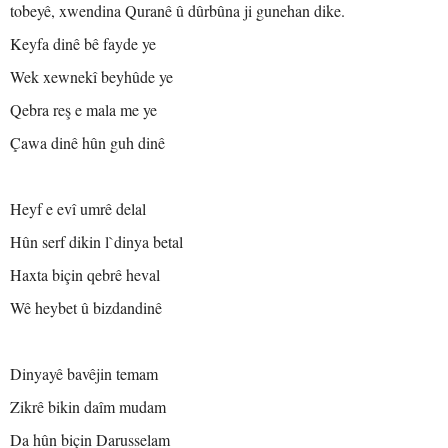
tobeyê, xwendina Quranê û dûrbûna ji gunehan dike.
Keyfa dinê bê fayde ye
Wek xewnekî beyhûde ye
Qebra reş e mala me ye
Çawa dinê hûn guh dinê
Heyf e evî umrê delal
Hûn serf dikin l`dinya betal
Haxta biçin qebrê heval
Wê heybet û bizdandinê
Dinyayê bavêjin temam
Zikrê bikin daîm mudam
Da hûn biçin Darusselam