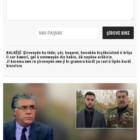
BALKÊŞÎ: Şîroveyên ku têde;
çêr, heqaret, hevokên biçûkxistinê û êrîşa
li ser bawerî, gel û neteweyên din hebin,
dê neyêne erêkirin.
JI kerema xwe re şîroveyên xwe jî bi
gramera kurdî
ya rast û
tîpên kurdî
binivîsin