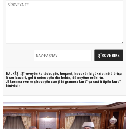
BALKÊŞÎ: Şîroveyên ku têde;
çêr, heqaret, hevokên biçûkxistinê û êrîşa
li ser bawerî, gel û neteweyên din hebin,
dê neyêne erêkirin.
JI kerema xwe re şîroveyên xwe jî bi
gramera kurdî
ya rast û
tîpên kurdî
binivîsin