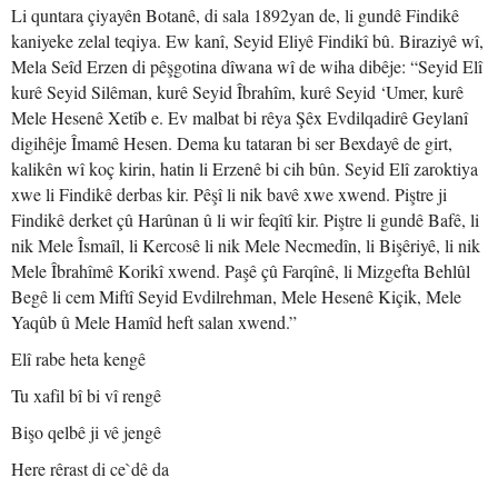
Li quntara çiyayên Botanê, di sala 1892yan de, li gundê Findikê
kaniyeke zelal teqiya. Ew kanî, Seyid Eliyê Findikî bû. Biraziyê wî,
Mela Seîd Erzen di pêşgotina dîwana wî de wiha dibêje: “Seyid Elî
kurê Seyid Silêman, kurê Seyid Îbrahîm, kurê Seyid ‘Umer, kurê
Mele Hesenê Xetîb e. Ev malbat bi rêya Şêx Evdilqadirê Geylanî
digihêje Îmamê Hesen. Dema ku tataran bi ser Bexdayê de girt,
kalikên wî koç kirin, hatin li Erzenê bi cih bûn. Seyid Elî zaroktiya
xwe li Findikê derbas kir. Pêşî li nik bavê xwe xwend. Piştre ji
Findikê derket çû Harûnan û li wir feqîtî kir. Piştre li gundê Bafê, li
nik Mele Îsmaîl, li Kercosê li nik Mele Necmedîn, li Bişêriyê, li nik
Mele Îbrahîmê Korikî xwend. Paşê çû Farqînê, li Mizgefta Behlûl
Begê li cem Miftî Seyid Evdilrehman, Mele Hesenê Kiçik, Mele
Yaqûb û Mele Hamîd heft salan xwend.”
Elî rabe heta kengê
Tu xafil bî bi vî rengê
Bişo qelbê ji vê jengê
Here rêrast di ce`dê da