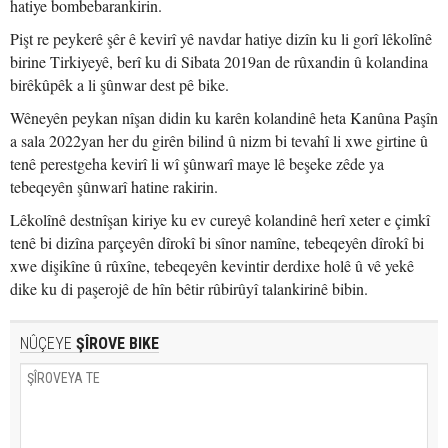
hatiye bombebarankirin.
Pişt re peykerê şêr ê kevirî yê navdar hatiye dizîn ku li gorî lêkolînê
birine Tirkiyeyê, berî ku di Sibata 2019an de rûxandin û kolandina
birêkûpêk a li şûnwar dest pê bike.
Wêneyên peykan nîşan didin ku karên kolandinê heta Kanûna Paşîn
a sala 2022yan her du girên bilind û nizm bi tevahî li xwe girtine û
tenê perestgeha kevirî li wî şûnwarî maye lê beşeke zêde ya
tebeqeyên şûnwarî hatine rakirin.
Lêkolînê destnîşan kiriye ku ev cureyê kolandinê herî xeter e çimkî
tenê bi dizîna parçeyên dîrokî bi sînor namîne, tebeqeyên dîrokî bi
xwe dişikîne û rûxîne, tebeqeyên kevintir derdixe holê û vê yekê
dike ku di paşerojê de hîn bêtir rûbirûyî talankirinê bibin.
NÛÇEYE
ŞÎROVE BIKE