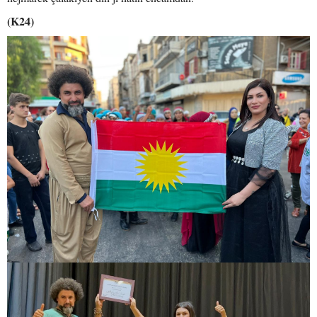
(K24)