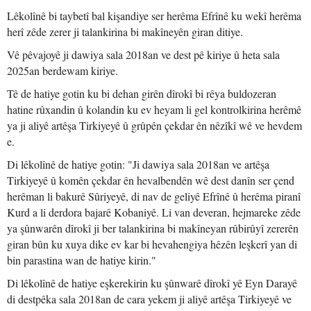
Lêkolînê bi taybetî bal kişandiye ser herêma Efrînê ku wekî herêma
herî zêde zerer ji talankirina bi makîneyên giran ditiye.
Vê pêvajoyê ji dawiya sala 2018an ve dest pê kiriye û heta sala
2025an berdewam kiriye.
Tê de hatiye gotin ku bi dehan girên dîrokî bi rêya buldozeran
hatine rûxandin û kolandin ku ev heyam li gel kontrolkirina herêmê
ya ji aliyê artêşa Tirkiyeyê û grûpên çekdar ên nêzîkî wê ve hevdem
e.
Di lêkolînê de hatiye gotin: "Ji dawiya sala 2018an ve artêşa
Tirkiyeyê û komên çekdar ên hevalbendên wê dest danîn ser çend
herêman li bakurê Sûriyeyê, di nav de geliyê Efrînê û herêma piranî
Kurd a li derdora bajarê Kobaniyê. Li van deveran, hejmareke zêde
ya şûnwarên dîrokî ji ber talankirina bi makîneyan rûbirûyî zererên
giran bûn ku xuya dike ev kar bi hevahengiya hêzên leşkerî yan di
bin parastina wan de hatiye kirin."
Di lêkolînê de hatiye eşkerekirin ku şûnwarê dîrokî yê Eyn Darayê
di destpêka sala 2018an de cara yekem ji aliyê artêşa Tirkiyeyê ve