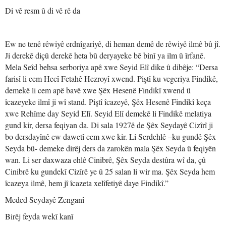
Di vê resm û di vê rê da
Ew ne tenê rêwiyê erdnîgariyê, di heman demê de rêwiyê ilmê bû jî.
Ji derekê diçû derekê heta bû deryayeke bê binî ya ilm û îrfanê.
Mela Seîd behsa serboriya apê xwe Seyid Elî dike û dibêje: “Dersa
farisî li cem Hecî Fetahê Hezroyî xwend. Piştî ku vegeriya Findikê,
demekê li cem apê bavê xwe Şêx Hesenê Findikî xwend û
îcazeyeke ilmî ji wî stand. Piştî îcazeyê, Şêx Hesenê Findikî keça
xwe Rehîme day Seyid Elî. Seyid Elî demekê li Findikê melatiya
gund kir, dersa feqiyan da. Di sala 1927ê de Şêx Seydayê Cizîrî ji
bo dersdayînê ew dawetî cem xwe kir. Li Serdehlê –ku gundê Şêx
Seyda bû- demeke dirêj ders da zarokên mala Şêx Seyda û feqiyên
wan. Li ser daxwaza ehlê Cinibrê, Şêx Seyda destûra wî da, çû
Cinibrê ku gundekî Cizîrê ye û 25 salan li wir ma. Şêx Seyda hem
îcazeya ilmê, hem jî îcazeta xelîfetiyê daye Findikî.”
Meded Seydayê Zenganî
Birêj feyda wekî kanî