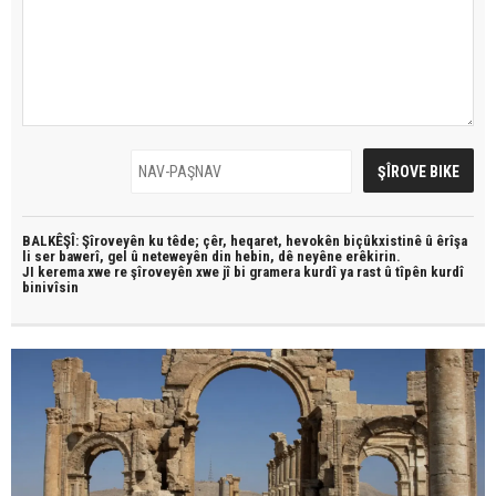
BALKÊŞÎ: Şîroveyên ku têde;
çêr, heqaret, hevokên biçûkxistinê û êrîşa
li ser bawerî, gel û neteweyên din hebin,
dê neyêne erêkirin.
JI kerema xwe re şîroveyên xwe jî bi
gramera kurdî
ya rast û
tîpên kurdî
binivîsin