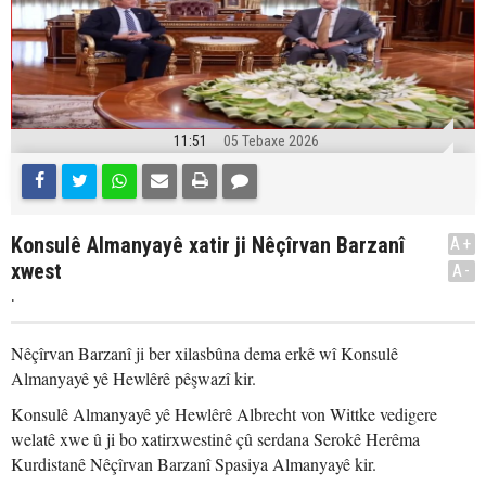
11:51
05 Tebaxe 2026
Konsulê Almanyayê xatir ji Nêçîrvan Barzanî
A+
xwest
A-
.
Nêçîrvan Barzanî ji ber xilasbûna dema erkê wî Konsulê
Almanyayê yê Hewlêrê pêşwazî kir.
Konsulê Almanyayê yê Hewlêrê Albrecht von Wittke vedigere
welatê xwe û ji bo xatirxwestinê çû serdana Serokê Herêma
Kurdistanê Nêçîrvan Barzanî Spasiya Almanyayê kir.