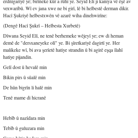
erdnîgariyê ye; birîneke kûr a rûhî ye. Seyid Elî ji kaniya vê êşê av
vexwaribû. Wî ev jana xwe ne bi girî, lê bi helbestê derman dikir.
Hacî Şukriyê helbestxwên vê azarê wiha dinehwirîne:
(Dengê Hacî Şukrî – Helbesta Xurbetê)
Dîwana Seyid Elî, ne tenê berhemeke wêjeyî ye; ew di heman
demê de "dersxaneyeke olî" ye. Bi şîretkariyê dagirtî ye. Her
malikeke wî, bi ava şerîetê hatiye strandin û bi agirê eşqa îlahî
hatiye pijandin.
Gelî dost û hevalê min
Bikin pirs û sûalê min
De hûn bigrîn li halê min
Tenê mame di hicranê
Hebîb û nazîdara min
Tebîb û guluzara min