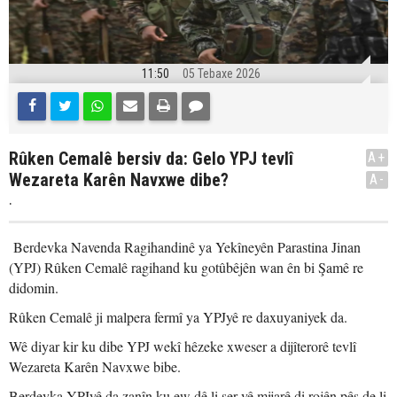
11:50
05 Tebaxe 2026
Rûken Cemalê bersiv da: Gelo YPJ tevlî
A+
Wezareta Karên Navxwe dibe?
A-
.
Berdevka Navenda Ragihandinê ya Yekîneyên Parastina Jinan
(YPJ) Rûken Cemalê ragihand ku gotûbêjên wan ên bi Şamê re
didomin.
Rûken Cemalê ji malpera fermî ya YPJyê re daxuyaniyek da.
Wê diyar kir ku dibe YPJ wekî hêzeke xweser a dijîterorê tevlî
Wezareta Karên Navxwe bibe.
Berdevka YPJyê da zanîn ku ew dê li ser vê mijarê di rojên pêş de li