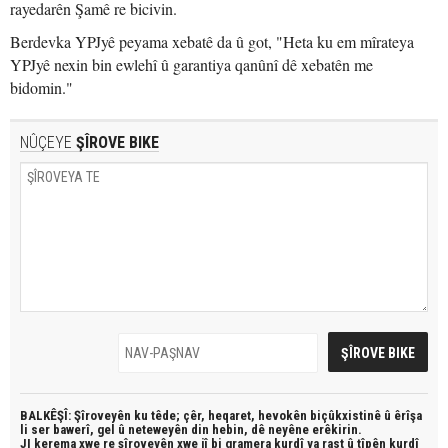
rayedarên Şamê re bicivin.
Berdevka YPJyê peyama xebatê da û got, "Heta ku em mîrateya
YPJyê nexin bin ewlehî û garantiya qanûnî dê xebatên me
bidomin."
NÛÇEYE
ŞÎROVE BIKE
BALKÊŞÎ: Şîroveyên ku têde;
çêr, heqaret, hevokên biçûkxistinê û êrîşa
li ser bawerî, gel û neteweyên din hebin,
dê neyêne erêkirin.
JI kerema xwe re şîroveyên xwe jî bi
gramera kurdî
ya rast û
tîpên kurdî