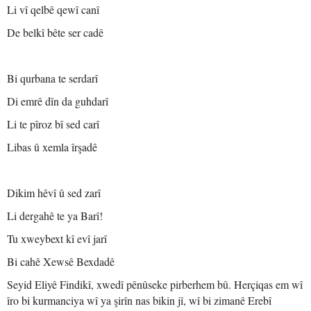
Li vî qelbê qewî canî
De belkî bête ser cadê
Bi qurbana te serdarî
Di emrê dîn da guhdarî
Li te pîroz bî sed carî
Libas û xemla îrşadê
Dikim hêvî û sed zarî
Li dergahê te ya Barî!
Tu xweybext kî evî jarî
Bi cahê Xewsê Bexdadê
Seyid Eliyê Findikî, xwedî pênûseke pirberhem bû. Herçiqas em wî
îro bi kurmanciya wî ya şirîn nas bikin jî, wî bi zimanê Erebî