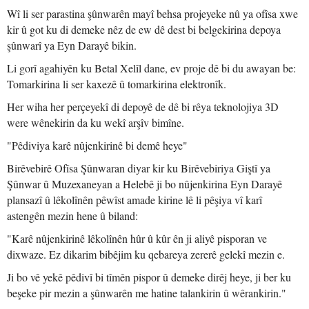
Wî li ser parastina şûnwarên mayî behsa projeyeke nû ya ofîsa xwe
kir û got ku di demeke nêz de ew dê dest bi belgekirina depoya
şûnwarî ya Eyn Darayê bikin.
Li gorî agahiyên ku Betal Xelîl dane, ev proje dê bi du awayan be:
Tomarkirina li ser kaxezê û tomarkirina elektronîk.
Her wiha her perçeyekî di depoyê de dê bi rêya teknolojiya 3D
were wênekirin da ku wekî arşîv bimîne.
"Pêdiviya karê nûjenkirinê bi demê heye"
Birêvebirê Ofîsa Şûnwaran diyar kir ku Birêvebiriya Giştî ya
Şûnwar û Muzexaneyan a Helebê ji bo nûjenkirina Eyn Darayê
plansazî û lêkolînên pêwîst amade kirine lê li pêşiya vî karî
astengên mezin hene û biland:
"Karê nûjenkirinê lêkolînên hûr û kûr ên ji aliyê pisporan ve
dixwaze. Ez dikarim bibêjim ku qebareya zererê gelekî mezin e.
Ji bo vê yekê pêdivî bi tîmên pispor û demeke dirêj heye, ji ber ku
beşeke pir mezin a şûnwarên me hatine talankirin û wêrankirin."