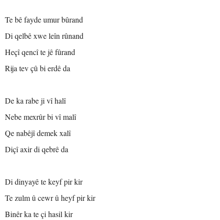
Te bê fayde umur bûrand
Di qelbê xwe leîn rûnand
Heçî qencî te jê fûrand
Rija tev çû bi erdê da
De ka rabe ji vî halî
Nebe mexrûr bi vî malî
Qe nabêjî demek xalî
Diçî axir di qebrê da
Di dinyayê te keyf pir kir
Te zulm û cewr û heyf pir kir
Binêr ka te çi hasil kir