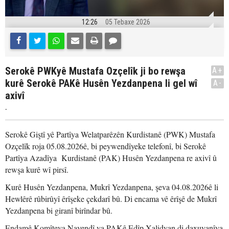
12:26
05 Tebaxe 2026
Serokê PWKyê Mustafa Ozçelîk ji bo rewşa
A+
kurê Serokê PAKê Husên Yezdanpena li gel wî
A-
axivî
.
Serokê Giştî yê Partîya Welatparêzên Kurdistanê (PWK) Mustafa
Ozçelîk roja 05.08.2026ê, bi peywendîyeke telefonî, bi Serokê
Partîya Azadîya Kurdistanê (PAK) Husên Yezdanpena re axivî û
rewşa kurê wî pirsî.
Kurê Husên Yezdanpena, Mukrî Yezdanpena, şeva 04.08.2026ê li
Hewlêrê rûbirûyî êrîşeke çekdarî bû. Di encama vê êrîşê de Mukrî
Yezdanpena bi giranî birîndar bû.
Endamê Komîteya Navendî ya PAKê Edîp Xalidyan di daxuyanîya