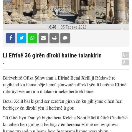
16:48
05 Tebaxe 2026
Li Efrînê 36 girên dîrokî hatine talankirin
A+
.
A-
Birêvebirê Ofîsa Şûnwaran a Efrînê Betal Xelîl ji Rûdawê re
ragihand ku hema bêje hemû şûnwarên dîrokî yên li herêma Efrînê
rûbirûyî wêrankirin û talankirineke berfireh bûne.
Betal Xelîl bal kişand ser zererên giran ên ku gihîştine cihên herî
berbiçav ên dîrokî yên li herêmê û got:
"Ji Girê Eyn Darayê bigire heta Keleha Nebî Hûrî û Girê Cindirêsê
ku cihên herî girîng û berbiçav ên herêma Efrînê ne, ev şûnwar
hatine rûxandin û hema bêje bi temamî hatine wêrankirin."