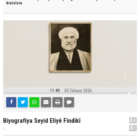
binivîsin
11:49
05 Tebaxe 2026
Biyografiya Seyid Eliyê Findikî
A+
.
A-