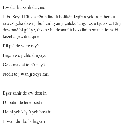
Ew der ku salih dê çinê
Ji bo Seyid Elî, qesrên bilind û holikên feqîran yek in, ji ber ku
rawestgeha dawî ji bo herduyan jî çaleke teng, reş û tije ax e. Elî ji
dewranê bi gilî ye, dizane ku dostanî û hevalînî nemane, loma bi
kezeba şewitî diqîre:
Elî pal de were rayê
Bişo xwe j`ehlê dinyayê
Gelo ma qet te bîr nayê
Nedît te j`wan ji xeyr sarî
Eger zahir de ew dost in
Di batin de tenê post in
Hemî yek kêş û yek bost in
Ji wan dûr be bi hişyarî