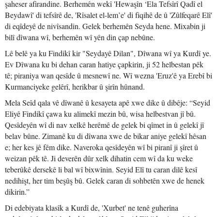
şaheser afirandine. Berhemên wekî 'Hewaşîn ‘Ela Tefsîrî Qadî el
Beydawî' di tefsîrê de, 'Rîsalet el-lem’e' di fiqihê de û 'Zûlfeqarê Elî'
di eqîdeyê de nivîsandin. Gelek berhemên Seyda hene. Mixabin ji
bilî dîwana wî, berhemên wî yên din çap nebûne.
Lê belê ya ku Findikî kir "Seydayê Dilan", Dîwana wî ya Kurdî ye.
Ev Dîwana ku bi dehan caran hatiye çapkirin, ji 52 helbestan pêk
tê; piraniya wan qesîde û mesnewî ne. Wî wezna 'Eruz'ê ya Erebî bi
Kurmanciyeke gelêrî, herikbar û şirîn hûnand.
Mela Seîd qala vê dîwanê û kesayeta apê xwe dike û dibêje: “Seyid
Eliyê Findikî çawa ku alimekî mezin bû, wisa helbestvan jî bû.
Qesîdeyên wî di nav xelkê herêmê de gelek bi qîmet in û gelekî jî
belav bûne. Zimanê ku di dîwana xwe de bikar aniye gelekî hêsan
e; her kes jê fêm dike. Naveroka qesîdeyên wî bi piranî ji şîret û
weizan pêk tê. Ji deverên dûr xelk dihatin cem wî da ku weke
teberûkê dersekê li bal wî bixwînin. Seyid Elî tu caran dilê kesî
nedihişt, her tim beşûş bû. Gelek caran di sohbetên xwe de henek
dikirin.”
Di edebiyata klasîk a Kurdî de, 'Xurbet' ne tenê guherîna