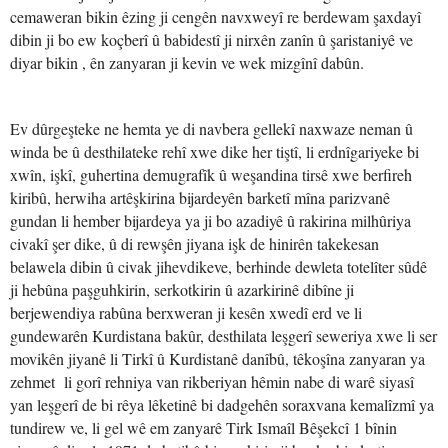
cemaweran bikin êzing ji cengên navxweyî re berdewam şaxdayî
dibin ji bo ew koçberî û babidestî ji nirxên zanîn û şaristaniyê ve
diyar bikin , ên zanyaran ji kevin ve wek mizgînî dabûn.
Ev dûrgeşteke ne hemta ye di navbera gellekî naxwaze neman û
winda be û desthilateke rehî xwe dike her tiştî, li erdnîgariyeke bi
xwîn, işkî, guhertina demugrafîk û weşandina tirsê xwe berfireh
kiribû, herwiha artêşkirina bijardeyên barketî mîna parizvanê
gundan li hember bijardeya ya ji bo azadiyê û rakirina milhûriya
civakî şer dike, û di rewşên jiyana işk de hinirên takekesan
belawela dibin û civak jihevdikeve, berhinde dewleta totelîter sûdê
ji hebûna paşguhkirin, serkotkirin û azarkirinê dibîne ji
berjewendiya rabûna berxweran ji kesên xwedî erd ve li
gundewarên Kurdistana bakûr, desthilata leşgerî seweriya xwe li ser
movikên jiyanê li Tirkî û Kurdistanê danîbû, têkoşîna zanyaran ya
zehmet li gorî rehniya van rikberiyan hêmin nabe di warê siyasî
yan leşgerî de bi rêya lêketinê bi dadgehên soraxvana kemalîzmî ya
tundirew ve, li gel wê em zanyarê Tirk Ismaîl Bêşekcî 1 bînin