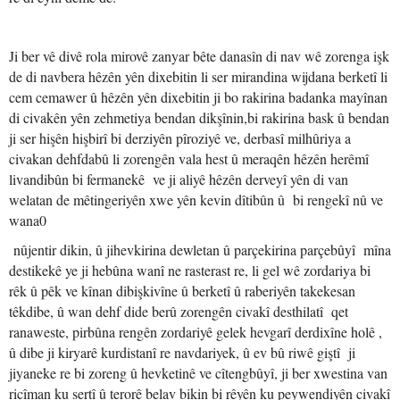
Ji ber vê divê rola mirovê zanyar bête danasîn di nav wê zorenga işk
de di navbera hêzên yên dixebitin li ser mirandina wijdana berketî li
cem cemawer û hêzên yên dixebitin ji bo rakirina badanka mayînan
di civakên yên zehmetiya bendan dikşînin,bi rakirina bask û bendan
ji ser hişên hişbirî bi derziyên pîroziyê ve, derbasî milhûriya a
civakan dehfdabû li zorengên vala hest û meraqên hêzên herêmî
livandibûn bi fermanekê ve ji aliyê hêzên derveyî yên di van
welatan de mêtingeriyên xwe yên kevin dîtibûn û bi rengekî nû ve
wana0
nûjentir dikin, û jihevkirina dewletan û parçekirina parçebûyî mîna
destikekê ye ji hebûna wanî ne rasterast re, li gel wê zordariya bi
rêk û pêk ve kînan dibişkivîne û berketî û raberiyên takekesan
têkdibe, û wan dehf dide berû zorengên civakî desthilatî qet
ranaweste, pirbûna rengên zordariyê gelek hevgarî derdixîne holê ,
û dibe ji kiryarê kurdistanî re navdariyek, û ev bû riwê giştî ji
jiyaneke re bi zoreng û hevketinê ve cîtengbûyî, ji ber xwestina van
ricîman ku sertî û terorê belav bikin bi rêyên ku peywendiyên civakî