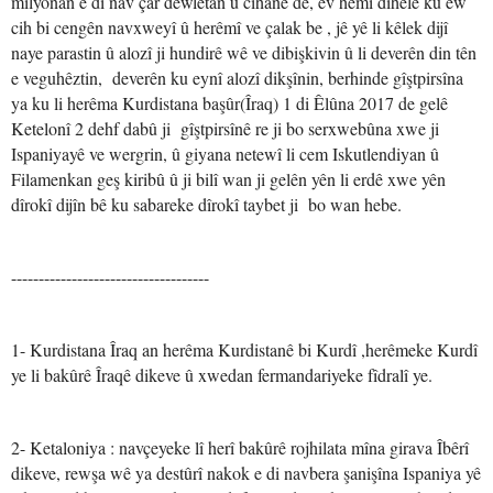
milyonan e di nav çar dewletan û cîhanê de, ev hemî dihêle ku ew
cih bi cengên navxweyî û herêmî ve çalak be , jê yê li kêlek dijî
naye parastin û alozî ji hundirê wê ve dibişkivin û li deverên din tên
e veguhêztin, deverên ku eynî alozî dikşînin, berhinde gîştpirsîna
ya ku li herêma Kurdistana başûr(Îraq) 1 di Êlûna 2017 de gelê
Ketelonî 2 dehf dabû ji gîştpirsînê re ji bo serxwebûna xwe ji
Ispaniyayê ve wergrin, û giyana netewî li cem Iskutlendiyan û
Filamenkan geş kiribû û ji bilî wan ji gelên yên li erdê xwe yên
dîrokî dijîn bê ku sabareke dîrokî taybet ji bo wan hebe.
------------------------------------
1- Kurdistana Îraq an herêma Kurdistanê bi Kurdî ,herêmeke Kurdî
ye li bakûrê Îraqê dikeve û xwedan fermandariyeke fîdralî ye.
2- Ketaloniya : navçeyeke lî herî bakûrê rojhilata mîna girava Îbêrî
dikeve, rewşa wê ya destûrî nakok e di navbera şanişîna Ispaniya yê