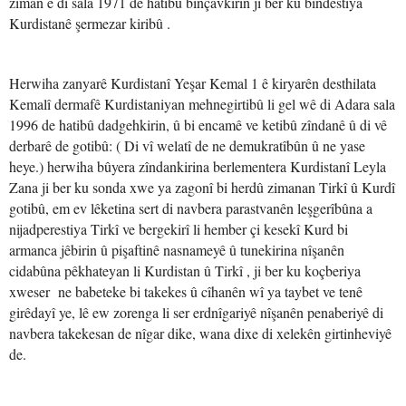
ziman ê di sala 1971 de hatibû binçavkirin ji ber ku bindestiya
Kurdistanê şermezar kiribû .
Herwiha zanyarê Kurdistanî Yeşar Kemal 1 ê kiryarên desthilata
Kemalî dermafê Kurdistaniyan mehnegirtibû li gel wê di Adara sala
1996 de hatibû dadgehkirin, û bi encamê ve ketibû zîndanê û di vê
derbarê de gotibû: ( Di vî welatî de ne demukratîbûn û ne yase
heye.) herwiha bûyera zîndankirina berlementera Kurdistanî Leyla
Zana ji ber ku sonda xwe ya zagonî bi herdû zimanan Tirkî û Kurdî
gotibû, em ev lêketina sert di navbera parastvanên leşgerîbûna a
nijadperestiya Tirkî ve bergekirî li hember çi kesekî Kurd bi
armanca jêbirin û pişaftinê nasnameyê û tunekirina nîşanên
cidabûna pêkhateyan li Kurdistan û Tirkî , ji ber ku koçberiya
xweser ne babeteke bi takekes û cîhanên wî ya taybet ve tenê
girêdayî ye, lê ew zorenga li ser erdnîgariyê nîşanên penaberiyê di
navbera takekesan de nîgar dike, wana dixe di xelekên girtinheviyê
de.