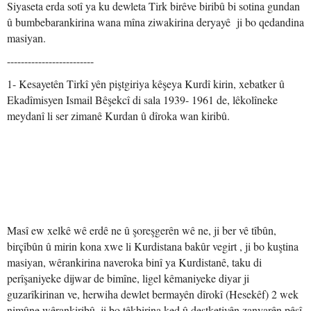
Siyaseta erda sotî ya ku dewleta Tirk birêve biribû bi sotina gundan
û bumbebarankirina wana mîna ziwakirina deryayê ji bo qedandina
masiyan.
-------------------------
1- Kesayetên Tirkî yên piştgiriya kêşeya Kurdî kirin, xebatker û
Ekadîmisyen Ismail Bêşekcî di sala 1939- 1961 de, lêkolîneke
meydanî li ser zimanê Kurdan û dîroka wan kiribû.
Masî ew xelkê wê erdê ne û şoreşgerên wê ne, ji ber vê tîbûn,
birçîbûn û mirin kona xwe li Kurdistana bakûr vegirt , ji bo kuştina
masiyan, wêrankirina naveroka binî ya Kurdistanê, taku di
perîşaniyeke dijwar de bimîne, ligel kêmaniyeke diyar ji
guzarîkirinan ve, herwiha dewlet bermayên dîrokî (Hesekêf) 2 wek
nimûne wêrankiribû, ji bo têkbirina ked û destketiyên zanyarên pêşî