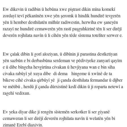
Ew dikevin û radibin û hebûna xwe piştrast dikin mîna komekî
zordayî tevî pêkanînên xwe yên şeromk û hindik hundirê tevgerên
yên li hember desthilatên milhûr radiwestin, herwiha ew şaneyên
razayî ne hundirê cemawerên yên rastî paşguhkirinê tên li ser dirêjî
deverên rojhilata navîn û li cihên yên têde sîstema totelîter serwer e.
Ew çalak dibin li gorî aloziyan, û dibînin ji parastina destketiyan
yên sazbûn e bi derbasbûna serdeman ve pêdiviyeke zanyarî qayîm
e û dibe bîngeha hevgirtina civakan û hevjiyana wan e bin siha
civaka rabûyî yê xuya dibe di dema hingeme û xwînê de ta
bikeve cihê civaka qirbûyî yê ji çanda desthilata fermandar û dijber
ve mêtibû , herdû jî çanda dûrxistinê kedî dikin û ji roparta netewî a
ragehî vedixun.
Ev yeka diyar dike ji rengên sîstemên serkotker li ser giyanê
cemaweran li ser dirêjî deverên rojhilata navîn û welatên yên bi
zimanê Erebî diaxivin.