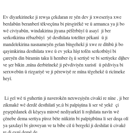
Ev diyarkirineke ji rewşa çekdaran re yên dev ji xweseriya xwe
berdabûn beranberî têkveçûna bi pirsgirêkê ve û armanca ya ji bo
wê civiyabûn, windakirina jiyana pêfêrbûyî û asayî ji ber
serkotkirina rêbazbûyî yê desthilata totelîter pêkanî û ji
mandelekirina nasnameyên gelan bîngehekî ji xwe re dîtibû ji bo
qayimkirina desthilata xwe û ev yeka hîşt tofên serkotbûyî bi
çareyên din biramin taku li hember êş û sertiyê ve bi sertiyeke dijhev
ve şer bikin ,mîna derbirînekê ji pêvdiviyên xuristî û pêdiviya bi
serxwebûn û rizgariyê ve ji pêrewiyê re mîna têgehekê û ricîmeke
heyî.
Li gel wê ti guhertin ji naverokên nexweşiyên civakî re nîne , ji ber
zikmakê wê derdê desthilatî ye,û bi palpiştina li ser vê yekê çi
geşepêdanek di kêşeya mirovê nediyarkirî li rojhilata navîn wê
çênebe dema sertiya pîroz bête nûkirin bi palpiştbûna li ser deqa olî
ya şaxdayî bi şîroveyan ve ta bibe cil û bergekî ji deshilat û civakê
re di eynî demê de.