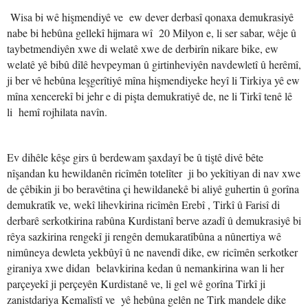
Wisa bi wê hişmendiyê ve ew dever derbasî qonaxa demukrasiyê
nabe bi hebûna gellekî hijmara wî 20 Milyon e, li ser sabar, wêje û
taybetmendiyên xwe di welatê xwe de derbirîn nikare bike, ew
welatê yê bibû dîlê hevpeyman û girtinheviyên navdewletî û herêmî,
ji ber vê hebûna leşgerîtiyê mîna hişmendiyeke heyî li Tirkiya yê ew
mîna xencerekî bi jehr e di pişta demukratiyê de, ne li Tirkî tenê lê
li hemî rojhilata navîn.
Ev dihêle kêşe girs û berdewam şaxdayî be û tiştê divê bête
nîşandan ku hewildanên ricîmên totelîter ji bo yekîtiyan di nav xwe
de çêbikin ji bo beravêtina çi hewildanekê bi aliyê guhertin û gorîna
demukratîk ve, wekî lihevkirina ricîmên Erebî , Tirkî û Farisî di
derbarê serkotkirina rabûna Kurdistanî berve azadî û demukrasiyê bi
rêya sazkirina rengekî ji rengên demukaratîbûna a nûnertiya wê
nimûneya dewleta yekbûyî û ne navendî dike, ew ricîmên serkotker
giraniya xwe didan belavkirina kedan û nemankirina wan li her
parçeyekî ji perçeyên Kurdistanê ve, li gel wê gorîna Tirkî ji
zanistdariya Kemalîstî ve yê hebûna gelên ne Tirk mandele dike