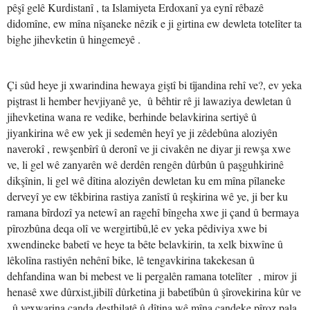
pêşî gelê Kurdistanî , ta Islamiyeta Erdoxanî ya eynî rêbazê
didomîne, ew mîna nîşaneke nêzik e ji girtina ew dewleta totelîter ta
bighe jihevketin û hingemeyê .
Çi sûd heye ji xwarindina hewaya giştî bi tîjandina rehî ve?, ev yeka
piştrast li hember hevjiyanê ye, û bêhtir rê ji lawaziya dewletan û
jihevketina wana re vedike, berhinde belavkirina sertiyê û
jiyankirina wê ew yek ji sedemên heyî ye ji zêdebûna aloziyên
naverokî , rewşenbîrî û deronî ve ji civakên ne diyar ji rewşa xwe
ve, li gel wê zanyarên wê derdên rengên dûrbûn û paşguhkirinê
dikşînin, li gel wê dîtina aloziyên dewletan ku em mîna pîlaneke
derveyî ye ew têkbirina rastiya zanîstî û reşkirina wê ye, ji ber ku
ramana bîrdozî ya netewî an ragehî bîngeha xwe ji çand û bermaya
pîrozbûna deqa olî ve wergirtibû,lê ev yeka pêdiviya xwe bi
xwendineke babetî ve heye ta bête belavkirin, ta xelk bixwîne û
lêkolîna rastiyên nehênî bike, lê tengavkirina takekesan û
dehfandina wan bi mebest ve li pergalên ramana totelîter , mirov ji
henasê xwe dûrxist,jibilî dûrketina ji babetîbûn û şîrovekirina kûr ve
, û vexwarina çanda desthilatê û dîtina wê mîna çandeke pîroz pala