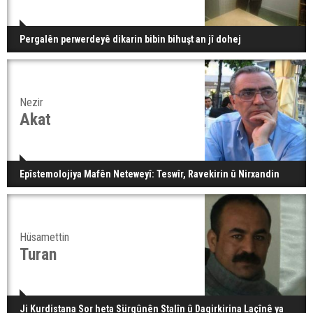
Pergalên perwerdeyê dikarin bibin bihuşt an jî dohej
Nezir
Akat
Epîstemolojiya Mafên Neteweyî: Teswîr, Ravekirin û Nirxandin
Hüsamettin
Turan
Ji Kurdistana Sor heta Sürgûnên Stalîn û Dagirkirina Laçînê ya