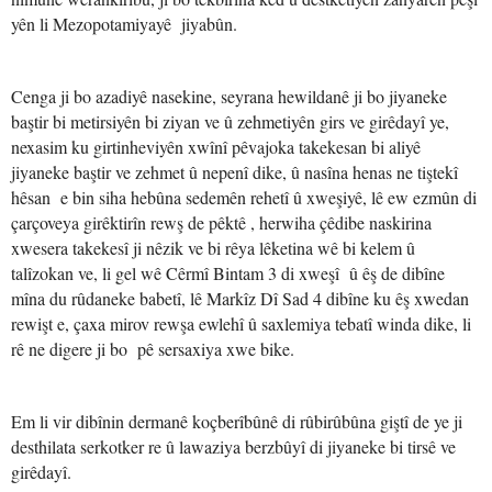
yên li Mezopotamiyayê jiyabûn.
Cenga ji bo azadiyê nasekine, seyrana hewildanê ji bo jiyaneke
baştir bi metirsiyên bi ziyan ve û zehmetiyên girs ve girêdayî ye,
nexasim ku girtinheviyên xwînî pêvajoka takekesan bi aliyê
jiyaneke baştir ve zehmet û nepenî dike, û nasîna henas ne tiştekî
hêsan e bin siha hebûna sedemên rehetî û xweşiyê, lê ew ezmûn di
çarçoveya girêktirîn rewş de pêktê , herwiha çêdibe naskirina
xwesera takekesî ji nêzik ve bi rêya lêketina wê bi kelem û
talîzokan ve, li gel wê Cêrmî Bintam 3 di xweşî û êş de dibîne
mîna du rûdaneke babetî, lê Markîz Dî Sad 4 dibîne ku êş xwedan
rewişt e, çaxa mirov rewşa ewlehî û saxlemiya tebatî winda dike, li
rê ne digere ji bo pê sersaxiya xwe bike.
Em li vir dibînin dermanê koçberîbûnê di rûbirûbûna giştî de ye ji
desthilata serkotker re û lawaziya berzbûyî di jiyaneke bi tirsê ve
girêdayî.