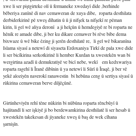
xwe li ser piştgirteke olî û fermaneke xwedayî dide ,berhinde
bêberiya zanînê di nav cemaweran de xuya dibe, roparta desthilata
derbiderkirinê pê xweş dihatin û û ji nifşek ta nifşekî re pêman
kirin, li gel wê aliya deronî a ji helçûn û hemdegiyê re bi roparta ne
hênik re amade dibe, ji ber ku dikare cemawer bi rêve bibe dema
bixwaze û wê bike êzing ji şerên desthilatê re, li gel wê bikaranîna
Islama siyasî a netewî di siyaseta Erdoxaniya Tirkî de pala xwe dide
li ser bicîkirina serkotkirinê li hember Kurdan ta xwestekên wan bi
wergirtina azadî û demukratiyê ve bicî nebe, wekî em kedxwariya
roparta ragehî li Îranê dibînin û ya netewî li Sûrî û Îraqê, ji ber vê
yekê aloziyên naverokî ranawestin bi hebûna ceng û sertiya siyasî û
rûkirina cemaweran berve diljêçûnê.
Girtinheviyên rehî têne nûkirin bi nûbûna roparta rêncbûyî û
hajûtandî li ser işkiyê ji bo berdewamkirina desthilatê li ser hesab û
xwestekên takekesan di jiyaneke xweş û baş de wek cîhana
şarnişîn.