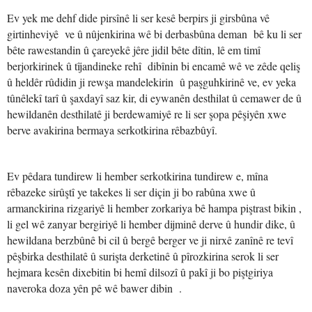
Ev yek me dehf dide pirsînê li ser kesê berpirs ji girsbûna vê
girtinheviyê ve û nûjenkirina wê bi derbasbûna deman bê ku li ser
bête rawestandin û çareyekê jêre jidil bête dîtin, lê em timî
berjorkirinek û tîjandineke rehî dibînin bi encamê wê ve zêde qeliş
û heldêr rûdidin ji rewşa mandelekirin û paşguhkirinê ve, ev yeka
tûnêlekî tarî û şaxdayî saz kir, di eywanên desthilat û cemawer de û
hewildanên desthilatê ji berdewamiyê re li ser şopa pêşiyên xwe
berve avakirina bermaya serkotkirina rêbazbûyî.
Ev pêdara tundirew li hember serkotkirina tundirew e, mîna
rêbazeke sirûştî ye takekes li ser diçin ji bo rabûna xwe û
armanckirina rizgariyê li hember zorkariya bê hampa piştrast bikin ,
li gel wê zanyar bergiriyê li hember dijminê derve û hundir dike, û
hewildana berzbûnê bi cil û bergê berger ve ji nirxê zanînê re tevî
pêşbirka desthilatê û surişta derketinê û pîrozkirina serok li ser
hejmara kesên dixebitin bi hemî dilsozî û pakî ji bo piştgiriya
naveroka doza yên pê wê bawer dibin .