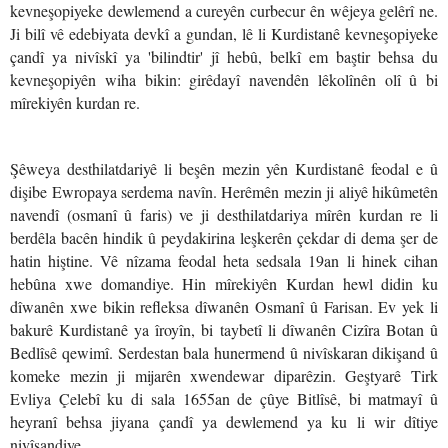
kevneşopiyeke dewlemend a cureyên curbecur ên wêjeya gelêrî ne.
Ji bilî vê edebiyata devkî a gundan, lê li Kurdistanê kevneşopiyeke
çandî ya nivîskî ya 'bilindtir' jî hebû, belkî em baştir behsa du
kevneşopiyên wiha bikin: girêdayî navendên lêkolînên olî û bi
mîrekiyên kurdan re.
Şêweya desthilatdariyê li beşên mezin yên Kurdistanê feodal e û
dişibe Ewropaya serdema navîn. Herêmên mezin ji aliyê hikûmetên
navendî (osmanî û faris) ve ji desthilatdariya mîrên kurdan re li
berdêla bacên hindik û peydakirina leşkerên çekdar di dema şer de
hatin hiştine. Vê nîzama feodal heta sedsala 19an li hinek cihan
hebûna xwe domandiye. Hin mîrekiyên Kurdan hewl didin ku
dîwanên xwe bikin refleksa dîwanên Osmanî û Farisan. Ev yek li
bakurê Kurdistanê ya îroyîn, bi taybetî li dîwanên Cizîra Botan û
Bedlîsê qewimî. Serdestan bala hunermend û nivîskaran dikişand û
komeke mezin ji mijarên xwendewar diparêzin. Geştyarê Tirk
Evliya Çelebî ku di sala 1655an de çûye Bitlîsê, bi matmayî û
heyranî behsa jiyana çandî ya dewlemend ya ku li wir dîtiye
nivîsandiye.