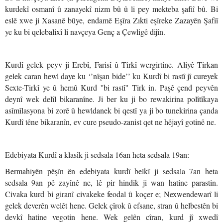
kurdekî osmanî û zanayekî nizm bû û li pey mekteba şafiî bû. Bi
eslê xwe ji Xasanê bûye, endamê Eşîra Zıkti eşîreke Zazayên Şafiî
ye ku bi qelebalixî li navçeya Genç a Çewligê dijîn.
Kurdî gelek peyv ji Erebî, Farisî û Tirkî wergirtine. Aliyê Tirkan
gelek caran hewl daye ku ‘’nîşan bide’’ ku Kurdî bi rastî jî cureyek
Sexte-Tirkî ye û hemû Kurd ''bi rastî'' Tirk in. Paşê çend peyvên
deynî wek delîl bikaranîne. Ji ber ku ji bo rewakirina polîtîkaya
asîmîlasyona bi zorê û hewldanek bi qestî ya ji bo tunekirina çanda
Kurdî têne bikaranîn, ev cure pseudo-zanist qet ne hêjayî gotinê ne.
Edebiyata Kurdî a klasîk ji sedsala 16an heta sedsala 19an:
Bermahiyên pêşîn ên edebiyata kurdî belkî ji sedsala 7an heta
sedsala 9an pê zayînê ne, lê pir hindik ji wan hatine parastin.
Civaka kurd bi giranî civakeke feodal û koçer e; Nexwendewarî li
gelek deverên welêt hene. Gelek çîrok û efsane, stran û helbestên bi
devkî hatine vegotin hene. Wek gelên cîran, kurd jî xwedî