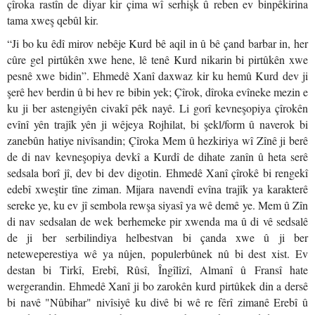
çîroka rastîn de diyar kir çima wî serhişk û reben ev binpêkirina
tama xweş qebûl kir.
“Ji bo ku êdî mirov nebêje Kurd bê aqil in û bê çand barbar in, her
cûre gel pirtûkên xwe hene, lê tenê Kurd nikarin bi pirtûkên xwe
pesnê xwe bidin”. Ehmedê Xanî daxwaz kir ku hemû Kurd dev ji
şerê hev berdin û bi hev re bibin yek; Çîrok, dîroka evîneke mezin e
ku ji ber astengiyên civakî pêk nayê. Li gorî kevneşopiya çîrokên
evînî yên trajîk yên ji wêjeya Rojhilat, bi şekl/form û naverok bi
zanebûn hatiye nivîsandin; Çîroka Mem û hezkiriya wî Zînê ji berê
de di nav kevneşopiya devkî a Kurdî de dihate zanîn û heta serê
sedsala borî jî, dev bi dev digotin. Ehmedê Xanî çîrokê bi rengekî
edebî xweştir tîne ziman. Mijara navendî evîna trajîk ya karakterê
sereke ye, ku ev jî sembola rewşa siyasî ya wê demê ye. Mem û Zîn
di nav sedsalan de wek berhemeke pir xwenda ma û di vê sedsalê
de ji ber serbilindiya helbestvan bi çanda xwe û ji ber
neteweperestiya wê ya nûjen, populerbûnek nû bi dest xist. Ev
destan bi Tirkî, Erebî, Rûsî, Îngîlîzî, Almanî û Fransî hate
wergerandin. Ehmedê Xanî ji bo zarokên kurd pirtûkek din a dersê
bi navê "Nûbihar" nivîsiyê ku divê bi wê re fêrî zimanê Erebî û