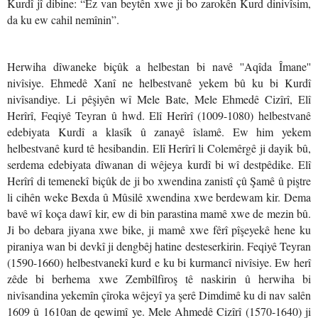
Kurdî jî dibine: “Ez van beytên xwe ji bo zarokên Kurd dinivîsim,
da ku ew cahil nemînin”.
Herwiha dîwaneke biçûk a helbestan bi navê ''Aqîda Îmane''
nivîsiye. Ehmedê Xanî ne helbestvanê yekem bû ku bi Kurdî
nivîsandiye. Li pêşiyên wî Mele Bate, Mele Ehmedê Cizîrî, Elî
Herîrî, Feqiyê Teyran û hwd. Elî Herîrî (1009-1080) helbestvanê
edebiyata Kurdî a klasîk û zanayê îslamê. Ew him yekem
helbestvanê kurd tê hesibandin. Elî Herîrî li Colemêrgê ji dayik bû,
serdema edebiyata dîwanan di wêjeya kurdî bi wî destpêdike. Elî
Herîrî di temenekî biçûk de ji bo xwendina zanistî çû Şamê û piştre
li cihên weke Bexda û Mûsilê xwendina xwe berdewam kir. Dema
bavê wî koça dawî kir, ew di bin parastina mamê xwe de mezin bû.
Ji bo debara jiyana xwe bike, ji mamê xwe fêrî pîşeyekê hene ku
piraniya wan bi devkî ji dengbêj hatine desteserkirin. Feqiyê Teyran
(1590-1660) helbestvanekî kurd e ku bi kurmancî nivîsiye. Ew herî
zêde bi berhema xwe Zembîlfiroş tê naskirin û herwiha bi
nivîsandina yekemîn çîroka wêjeyî ya şerê Dimdimê ku di nav salên
1609 û 1610an de qewimî ye. Mele Ahmedê Cizîrî (1570-1640) ji