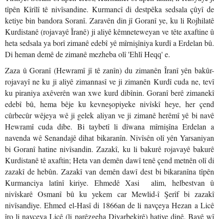
tîpên Kîrîlî tê nivîsandine. Kurmancî di destpêka sedsala çûyî de
ketiye bin bandora Soranî. Zaravên din jî Goranî ye, ku li Rojhilatê
Kurdistanê (rojavayê Îranê) ji aliyê kêmneteweyan ve tête axaftine û
heta sedsala ya borî zimanê edebî yê mîrnişîniya kurdî a Erdelan bû.
Di heman demê de zimanê mezheba olî 'Ehlî Heqq' e.
Zaza û Goranî (Hewramî jî tê zanîn) du zimanên Îranî yên bakûr-
rojavayî ne ku ji aliyê zimannasî ve ji zimanên Kurdî cuda ne, tevî
ku piraniya axêverên wan xwe kurd dibînin. Goranî berê zimanekî
edebî bû, hema bêje ku kevneşopiyeke nivîskî heye, her çend
cûrbecûr wêjeya wê ji gelek aliyan ve ji zimanê herêmî yê bi navê
Hewramî cuda dibe. Bi taybetî li dîwana mîrnişîna Erdelan a
navenda wê Senandajê dihat bikaranîn. Nivîsên olî yên Yarsaniyan
bi Goranî hatine nivîsandin. Zazakî, ku li bakurê rojavayê bakurê
Kurdistanê tê axaftin; Heta van demên dawî tenê çend metnên olî di
zazakî de hebûn. Zazakî van demên dawî dest bi bikaranîna tîpên
Kurmanciya latînî kiriye. Ehmedê Xasi alim, helbestvan û
nivîskarê Osmanî bû ku yekem car Mewlid-î Şerîf bi zazakî
nivîsandiye. Ehmed el-Hasî di 1866an de li navçeya Hezan a Licê
îro li navçeya Licê (li parêzgeha Diyarbekirê) hatiye dinê. Bavê wî