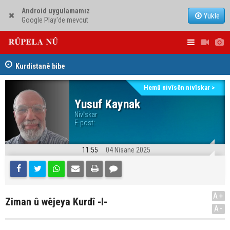
Android uygulamamız
Yükle
Google Play'de mevcut
Hewlêr: Bexda rêyê nade benzîn derbazî Herêma
Kurdistanê bibe
Ji ber goti
Nêçîrvan Barzanî û Parlamenterê Almanyayê Serdar
Kerkûkê ki
Yuksel civiyan
Hemû nivîsên nivîskar >
Yusuf Kaynak
Nivîskar
E-post:
11:55
04 Nîsane 2025
A+
Ziman û wêjeya Kurdî -I-
A-