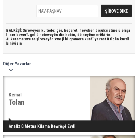
BALKÊŞÎ: Şîroveyên ku têde;
çêr, heqaret, hevokên biçûkxistinê û êrîşa
li ser bawerî, gel û neteweyên din hebin,
dê neyêne erêkirin.
JI kerema xwe re şîroveyên xwe jî bi
gramera kurdî
ya rast û
tîpên kurdî
binivîsin
Diğer Yazarlar
Kemal
Tolan
Analîz û Metna Kilama Dewrêşê Evdî