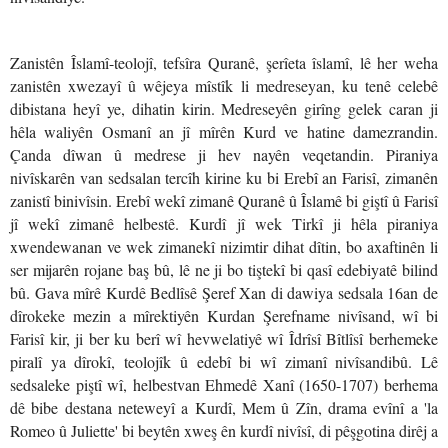
Zanistên Îslamî-teolojî, tefsîra Quranê, şerîeta îslamî, lê her weha
zanistên xwezayî û wêjeya mîstîk li medreseyan, ku tenê celebê
dibistana heyî ye, dihatin kirin. Medreseyên girîng gelek caran ji
hêla waliyên Osmanî an jî mîrên Kurd ve hatine damezrandin.
Çanda dîwan û medrese ji hev nayên veqetandin. Piraniya
nivîskarên van sedsalan tercîh kirine ku bi Erebî an Farisî, zimanên
zanistî binivîsin. Erebî wekî zimanê Quranê û Îslamê bi giştî û Farisî
jî wekî zimanê helbestê. Kurdî jî wek Tirkî ji hêla piraniya
xwendewanan ve wek zimanekî nizimtir dihat dîtin, bo axaftinên li
ser mijarên rojane baş bû, lê ne ji bo tiştekî bi qasî edebiyatê bilind
bû. Gava mîrê Kurdê Bedlîsê Şeref Xan di dawiya sedsala 16an de
dîrokeke mezin a mîrektiyên Kurdan Şerefname nivîsand, wî bi
Farisî kir, ji ber ku berî wî hevwelatiyê wî Îdrîsî Bîtlîsî berhemeke
piralî ya dîrokî, teolojîk û edebî bi wî zimanî nivîsandibû. Lê
sedsaleke piştî wî, helbestvan Ehmedê Xanî (1650-1707) berhema
dê bibe destana neteweyî a Kurdî, Mem û Zîn, drama evînî a 'la
Romeo û Juliette' bi beytên xweş ên kurdî nivîsî, di pêşgotina dirêj a