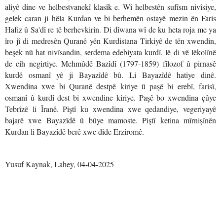
aliyê dine ve helbestvanekî klasîk e. Wî helbestên sufîsm nivîsiye,
gelek caran ji hêla Kurdan ve bi berhemên ostayê mezin ên Faris
Hafiz û Sa'dî re tê berhevkirin. Di dîwana wî de ku heta roja me ya
îro jî di medresên Quranê yên Kurdistana Tirkiyê de tên xwendin,
beşek nû hat nivîsandin, serdema edebiyata kurdî, lê di vê lêkolînê
de cih negirtiye. Mehmûdê Bazîdî (1797-1859) fîlozof û pirnasê
kurdê osmanî yê ji Bayazîdê bû. Li Bayazîdê hatiye dinê.
Xwendina xwe bi Quranê destpê kiriye û paşê bi erebî, farisî,
osmanî û kurdî dest bi xwendine kiriye. Paşê bo xwendina çûye
Tebrîzê li Îranê. Piştî ku xwendina xwe qedandiye, vegeriyayê
bajarê xwe Bayazîdê û bûye mamoste. Piştî ketina mîrnişînên
Kurdan li Bayazîdê berê xwe dide Erziromê.
Yusuf Kaynak, Lahey, 04-04-2025