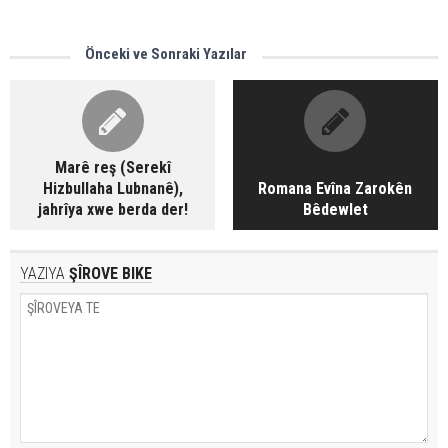
Önceki ve Sonraki Yazılar
Marê reş (Serekî
Hizbullaha Lubnanê),
Romana Evîna Zarokên
jahrîya xwe berda der!
Bêdewlet
YAZIYA
ŞÎROVE BIKE