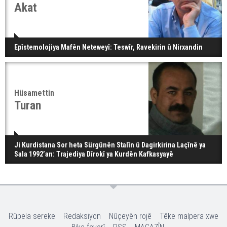
Akat
Epîstemolojiya Mafên Neteweyî: Teswîr, Ravekirin û Nirxandin
Hüsamettin
Turan
Ji Kurdistana Sor heta Sürgûnên Stalîn û Dagirkirina Laçînê ya
Sala 1992’an: Trajediya Dîrokî ya Kurdên Kafkasyayê
Rûpela sereke
Redaksiyon
Nûçeyên rojê
Têke malpera xwe