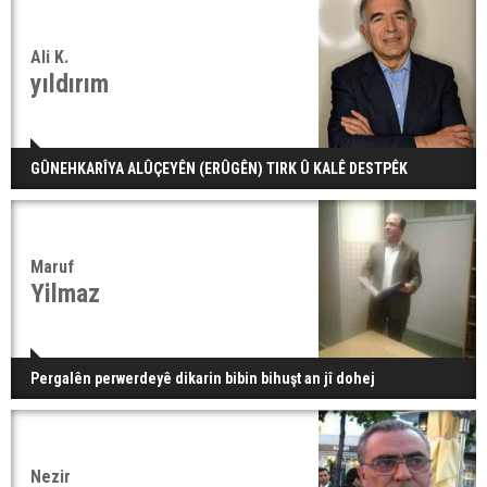
Ali K.
yıldırım
GÛNEHKARÎYA ALÛÇEYÊN (ERÛGÊN) TIRK Û KALÊ DESTPÊK
Maruf
Yilmaz
Pergalên perwerdeyê dikarin bibin bihuşt an jî dohej
Nezir