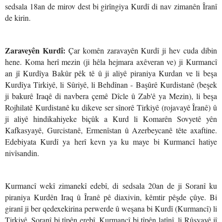
sedsala 18an de mirov dest bi girîngiya Kurdî di nav zimanên Îranî
de kirin.
Zaraveyên Kurdî:
Çar komên zaravayên Kurdî ji hev cuda dibin
hene. Koma herî mezin (ji hêla hejmara axêveran ve) ji Kurmancî
an jî Kurdîya Bakûr pêk tê û ji aliyê piraniya Kurdan ve li beşa
Kurdîya Tirkiyê, li Sûriyê, li Behdînan - Başûrê Kurdistanê (beşek
ji bakurê Iraqê di navbera çemê Dîcle û Zab'ê ya Mezin), li beşa
Rojhilatê Kurdistanê ku dikeve ser sînorê Tirkiyê (rojavayê Îranê) û
ji aliyê hindikahiyeke biçûk a Kurd li Komarên Sovyetê yên
Kafkasyayê, Gurcistanê, Ermenîstan û Azerbeycanê tête axaftine.
Edebiyata Kurdî ya herî kevn ya ku maye bi Kurmancî hatiye
nivîsandin.
Kurmancî wekî zimanekî edebî, di sedsala 20an de ji Soranî ku
piraniya Kurdên Iraq û Îranê pê diaxivin, kêmtir pêşde çûye. Bi
giranî ji ber qedexekirina perwerde û weşana bi Kurdî (Kurmancî) li
Tirkiyê. Soranî bi tîpên erebî, Kurmancî bi tîpên latînî, li Rûsyayê jî