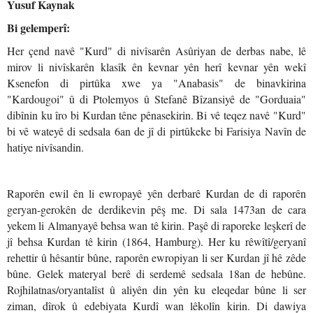
Yusuf Kaynak
Bi gelemperî:
Her çend navê "Kurd" di nivîsarên Asûriyan de derbas nabe, lê
mirov li nivîskarên klasîk ên kevnar yên herî kevnar yên wekî
Ksenefon di pirtûka xwe ya "Anabasis" de binavkirina
"Kardougoi" û di Ptolemyos û Stefanê Bîzansiyê de "Gorduaia"
dibînin ku îro bi Kurdan têne pênasekirin. Bi vê teqez navê "Kurd"
bi vê wateyê di sedsala 6an de jî di pirtûkeke bi Farisiya Navîn de
hatiye nivîsandin.
Raporên ewil ên li ewropayê yên derbarê Kurdan de di raporên
geryan-gerokên de derdikevin pêş me. Di sala 1473an de cara
yekem li Almanyayê behsa wan tê kirin. Paşê di raporeke leşkerî de
jî behsa Kurdan tê kirin (1864, Hamburg). Her ku rêwîtî/geryanî
rehettir û hêsantir bûne, raporên ewropiyan li ser Kurdan jî hê zêde
bûne. Gelek materyal berê di serdemê sedsala 18an de hebûne.
Rojhilatnas/oryantalîst û aliyên din yên ku eleqedar bûne li ser
ziman, dîrok û edebiyata Kurdî wan lêkolîn kirin. Di dawiya