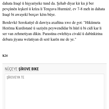
dahata Iraqê û hişyariyeke tund da. Şehab diyar kir ku ji ber
pevçûnên leşkerî û krîza li Tengava Hurmizê, ev 7-8 meh in dahata
Iraqê bi awayekî berçav kêm bûye.
Berdevkê Serokatiyê di dawiya axaftina xwe de got: "Hikûmeta
Herêma Kurdistanê û saziyên peywendîdar bi hûrî û bi cidî kar li
ser van zehmetiyan dikin. Parastina ewlehiya civakî û dabînkirina
debara jiyana welatiyan di serê karên me de ye."
K24
NÛÇEYE
ŞÎROVE BIKE