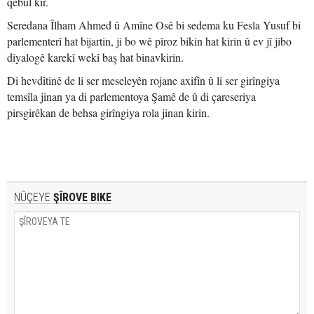
qebûl kir.
Seredana Îlham Ahmed û Amîne Osê bi sedema ku Fesla Yusuf bi
parlementerî hat bijartin, ji bo wê pîroz bikin hat kirin û ev jî jibo
diyalogê karekî wekî baş hat binavkirin.
Di hevdîtinê de li ser meseleyên rojane axifîn û li ser girîngiya
temsîla jinan ya di parlementoya Şamê de û di çareseriya
pirsgirêkan de behsa girîngiya rola jinan kirin.
NÛÇEYE
ŞÎROVE BIKE