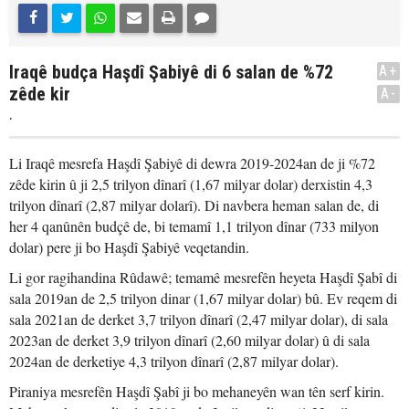
Iraqê budça Haşdî Şabiyê di 6 salan de %72
A+
zêde kir
A-
.
Li Iraqê mesrefa Haşdî Şabiyê di dewra 2019-2024an de ji %72
zêde kirin û ji 2,5 trilyon dînarî (1,67 milyar dolar) derxistin 4,3
trilyon dînarî (2,87 milyar dolarî). Di navbera heman salan de, di
her 4 qanûnên budçê de, bi temamî 1,1 trilyon dînar (733 milyon
dolar) pere ji bo Haşdî Şabiyê veqetandin.
Li gor ragihandina Rûdawê; temamê mesrefên heyeta Haşdî Şabî di
sala 2019an de 2,5 trilyon dinar (1,67 milyar dolar) bû. Ev reqem di
sala 2021an de derket 3,7 trilyon dînarî (2,47 milyar dolar), di sala
2023an de derket 3,9 trilyon dînarî (2,60 milyar dolar) û di sala
2024an de derketiye 4,3 trilyon dînarî (2,87 milyar dolar).
Piraniya mesrefên Haşdî Şabî ji bo mehaneyên wan tên serf kirin.