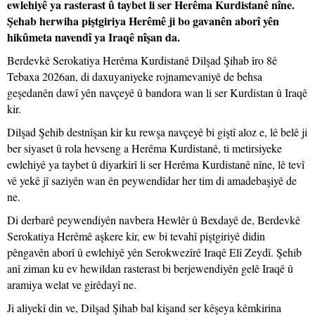
ewlehiyê ya rasterast û taybet li ser Herêma Kurdistanê nîne.
Şehab herwiha piştgiriya Herêmê ji bo gavanên aborî yên
hikûmeta navendî ya Iraqê nîşan da.
Berdevkê Serokatiya Herêma Kurdistanê Dilşad Şihab îro 8ê
Tebaxa 2026an, di daxuyaniyeke rojnamevaniyê de behsa
geşedanên dawî yên navçeyê û bandora wan li ser Kurdistan û Iraqê
kir.
Dilşad Şehib destnîşan kir ku rewşa navçeyê bi giştî aloz e, lê belê ji
ber siyaset û rola hevseng a Herêma Kurdistanê, ti metirsiyeke
ewlehiyê ya taybet û diyarkirî li ser Herêma Kurdistanê nîne, lê tevî
vê yekê jî saziyên wan ên peywendîdar her tim di amadebaşiyê de
ne.
Di derbarê peywendiyên navbera Hewlêr û Bexdayê de, Berdevkê
Serokatiya Herêmê aşkere kir, ew bi tevahî piştgiriyê didin
pêngavên aborî û ewlehiyê yên Serokwezîrê Iraqê Elî Zeydî. Şehib
anî ziman ku ev hewildan rasterast bi berjewendiyên gelê Iraqê û
aramiya welat ve girêdayî ne.
Ji aliyekî din ve, Dilşad Şihab bal kişand ser kêşeya kêmkirina