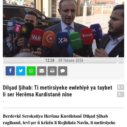
12:24
09 Tebaxe 2026
Dilşad Şihab: Ti metirsiyeke ewlehiyê ya taybet
A+
li ser Herêma Kurdistanê nîne
A-
.
Berdevkê Serokatiya Herêma Kurdistanê Dilşad ŞIhab
ragihand, tevî şer û krîzên li Rojhilata Navîn, ti metirsiyeke