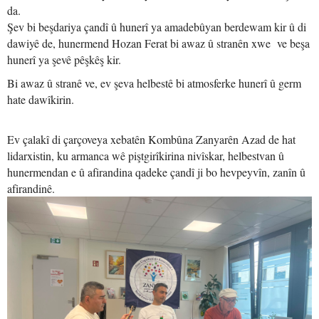
da.
Şev bi beşdariya çandî û hunerî ya amadebûyan berdewam kir û di
dawiyê de, hunermend Hozan Ferat bi awaz û stranên xwe ve beşa
hunerî ya şevê pêşkêş kir.
Bi awaz û stranê ve, ev şeva helbestê bi atmosferke hunerî û germ
hate dawîkirin.
Ev çalakî di çarçoveya xebatên Kombûna Zanyarên Azad de hat
lidarxistin, ku armanca wê piştgirîkirina nivîskar, helbestvan û
hunermendan e û afirandina qadeke çandî ji bo hevpeyvîn, zanîn û
afirandinê.