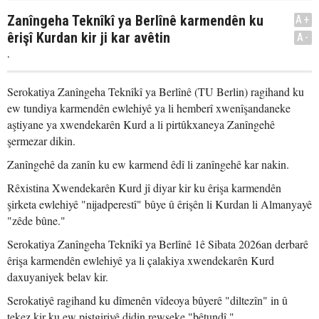
Zanîngeha Teknîkî ya Berlînê karmendên ku
A+
êrişî Kurdan kir ji kar avêtin
A-
.
Serokatiya Zanîngeha Teknîkî ya Berlînê (TU Berlin) ragihand ku
ew tundiya karmendên ewlehiyê ya li hemberî xwenîşandaneke
aştiyane ya xwendekarên Kurd a li pirtûkxaneya Zanîngehê
şermezar dikin.
Zanîngehê da zanîn ku ew karmend êdî li zanîngehê kar nakin.
Rêxistina Xwendekarên Kurd jî diyar kir ku êrişa karmendên
şirketa ewlehiyê "nijadperestî" bûye û êrişên li Kurdan li Almanyayê
"zêde bûne."
Serokatiya Zanîngeha Teknîkî ya Berlînê 1ê Sibata 2026an derbarê
êrişa karmendên ewlehiyê ya li çalakiya xwendekarên Kurd
daxuyaniyek belav kir.
Serokatiyê ragihand ku dîmenên vîdeoya bûyerê "diltezîn" in û
tekez kir ku ew piştgiriyê didin rewşeke "bêtundî."