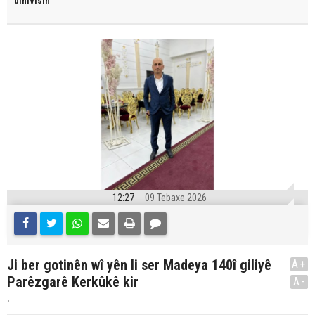
binivîsin
12:27
09 Tebaxe 2026
Ji ber gotinên wî yên li ser Madeya 140î giliyê
A+
Parêzgarê Kerkûkê kir
A-
.