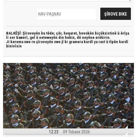
BALKÊŞÎ: Şîroveyên ku têde;
çêr, heqaret, hevokên biçûkxistinê û êrîşa
li ser bawerî, gel û neteweyên din hebin,
dê neyêne erêkirin.
JI kerema xwe re şîroveyên xwe jî bi
gramera kurdî
ya rast û
tîpên kurdî
binivîsin
12:23
09 Tebaxe 2026