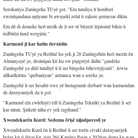
Serokatiya Zanîngeha TUyê got, "Em tundiya li hemberî
xwenîşandana aştiyane bi awayekî zelal û eşkere şermezar dikin.
Em dê di demeke herî nêzîk de li ser vê bûyerê lêpirsînê bikin û
tedbîrên tund wergirin."
Karmend ji kar hatin derxistin
Zanîngeha TUyê ya Berlînê ku yek ji 20 Zanîngehên herî mezin ên
Almanyayê ye, destnîşan kir ku ew piştgiriyê didin "çandeke
Zanîngehê ya dûrî tundiyê û li ser bingeha bihevrejiyanê", lewra
alîkarîkirina "qurbaniyan" armanca wan a sereke ye.
Zanîngehê li ser hesabê xwe yê Instagramê derbarê wan karmendan
de daxuyaniyek da û got:
"Karmend (ên ewlehiyê) êdî li Zanîngeha Teknîkî ya Berlînê li ser
kar nînin. Şirketê niha ev yek ragihand."
Xwendekarên Kurd: Sedema êrişê nijadperestî ye
Xwendekarên Kurd ên li Berlînê li ser torên civakî daxuyaniyek
belav kir û diyar kir, roja 26ê Kanûna Paşîn a 2026an dema ku wan