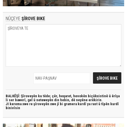
NÛÇEYE
ŞÎROVE BIKE
BALKÊŞÎ: Şîroveyên ku têde;
çêr, heqaret, hevokên biçûkxistinê û êrîşa
li ser bawerî, gel û neteweyên din hebin,
dê neyêne erêkirin.
JI kerema xwe re şîroveyên xwe jî bi
gramera kurdî
ya rast û
tîpên kurdî
binivîsin