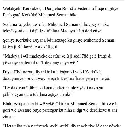
Welatiyekî Kerkûkê çû Dadgeha Bilind a Federal a Îraqê û giliyê
Parêzgarê Kerkûkê Mihemed Seman bike.
Sedema vê yekê ew e ku Mihemed Seman di hevpeyvîneke
televîzyonî de li dijî destûrîbûna Madeya 140î derketiye.
Şêniyê Kerkûkê Diyar Ebdulrezaqê ku giliyê Mihemed Seman
kiriye ji Rûdawê re axivî û got:
"Madeya 140î madeyeke destûrî ye û ji sedî 78ê gelê Îraqê di
pêvajoyeke demokratîk de deng daye wê."
Diyar Ebdurezaq diyar kir ku li bajarekî wekî Kerkûkê
daxuyaniyên bi vî awayî êrişa li Destûra Îraqê ye û pê de çû:
"Ev daxuyanî dibin sedema derketina aloziyê di navbera
pêkhateyan de û têkdana aştiya civakî."
Ebdurezaq amaje bi wê yekê jî kir ku Mihemed Seman bi xwe li
gorî wê Destûrê bûye parêzgar ku niha li dijî wê derdikeve û anî
ziman:
"Heta niha min parêzerek wekî wekîl diyar nekiriye lê eger pêwîst