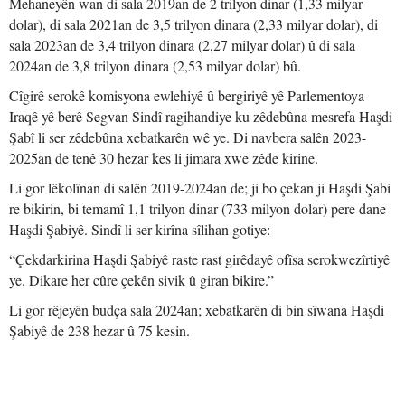
Mehaneyên wan di sala 2019an de 2 trilyon dinar (1,33 milyar
dolar), di sala 2021an de 3,5 trilyon dinara (2,33 milyar dolar), di
sala 2023an de 3,4 trilyon dinara (2,27 milyar dolar) û di sala
2024an de 3,8 trilyon dinara (2,53 milyar dolar) bû.
Cîgirê serokê komisyona ewlehiyê û bergiriyê yê Parlementoya
Iraqê yê berê Segvan Sindî ragihandiye ku zêdebûna mesrefa Haşdi
Şabî li ser zêdebûna xebatkarên wê ye. Di navbera salên 2023-
2025an de tenê 30 hezar kes li jimara xwe zêde kirine.
Li gor lêkolînan di salên 2019-2024an de; ji bo çekan ji Haşdi Şabi
re bikirin, bi temamî 1,1 trilyon dinar (733 milyon dolar) pere dane
Haşdi Şabiyê. Sindî li ser kirîna sîlihan gotiye:
“Çekdarkirina Haşdi Şabiyê raste rast girêdayê ofîsa serokwezîrtiyê
ye. Dikare her cûre çekên sivik û giran bikire.”
Li gor rêjeyên budça sala 2024an; xebatkarên di bin sîwana Haşdi
Şabiyê de 238 hezar û 75 kesin.