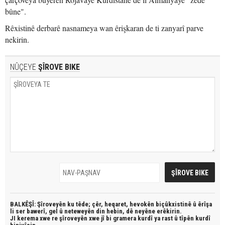
bûne".
Rêxistinê derbarê nasnameya wan êrişkaran de ti zanyarî parve
nekirin.
NÛÇEYE
ŞÎROVE BIKE
BALKÊŞÎ: Şîroveyên ku têde;
çêr, heqaret, hevokên biçûkxistinê û êrîşa
li ser bawerî, gel û neteweyên din hebin,
dê neyêne erêkirin.
JI kerema xwe re şîroveyên xwe jî bi
gramera kurdî
ya rast û
tîpên kurdî