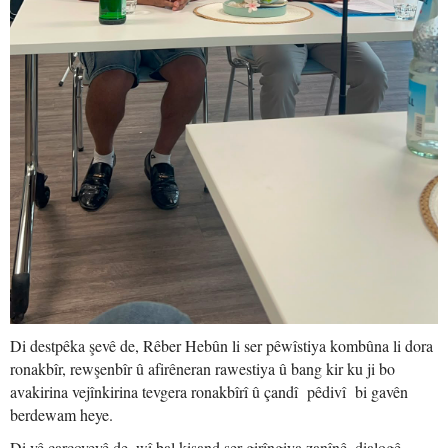
Di destpêka şevê de, Rêber Hebûn li ser pêwîstiya kombûna li dora
ronakbîr, rewşenbîr û afirêneran rawestiya û bang kir ku ji bo
avakirina vejînkirina tevgera ronakbîrî û çandî pêdivî bi gavên
berdewam heye.
Di vê çarçoveyê de, wî bal kişand ser girîngiya zanînê, dialogê,