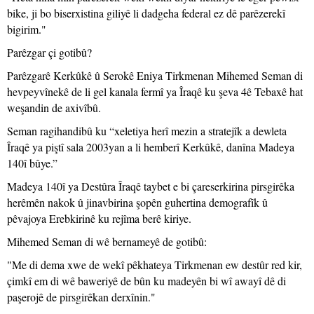
bike, ji bo biserxistina giliyê li dadgeha federal ez dê parêzerekî
bigirim."
Parêzgar çi gotibû?
Parêzgarê Kerkûkê û Serokê Eniya Tirkmenan Mihemed Seman di
hevpeyvînekê de li gel kanala fermî ya Îraqê ku şeva 4ê Tebaxê hat
weşandin de axivîbû.
Seman ragihandibû ku “xeletiya herî mezin a stratejîk a dewleta
Îraqê ya piştî sala 2003yan a li hemberî Kerkûkê, danîna Madeya
140î bûye.”
Madeya 140î ya Destûra Îraqê taybet e bi çareserkirina pirsgirêka
herêmên nakok û jinavbirina şopên guhertina demografîk û
pêvajoya Erebkirinê ku rejîma berê kiriye.
Mihemed Seman di wê bernameyê de gotibû:
"Me di dema xwe de wekî pêkhateya Tirkmenan ew destûr red kir,
çimkî em di wê baweriyê de bûn ku madeyên bi wî awayî dê di
paşerojê de pirsgirêkan derxînin."