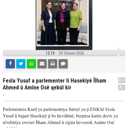
12:19
09 Tebaxe 2026
Fesla Yusuf a parlementer li Hasekiyê Îlham
A+
Ahmed û Amîne Osê qebûl kir
A-
.
Parlementera Kurd ya parlementoya Sûriyê ya ji ENKSê Fesla
Yusuf li bajarê Hasekiyê ji bo hevdîtinê, berpirsa karên derve ya
rêvebiriya xweser Îlham Ahmed û cîgira hevserok Amîne Osê