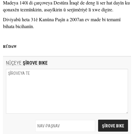
Madeya 140î di çarçoveya Destûra Îraqê de deng li ser hat dayîn ku
qonaxên tezmînkirin, asayîkirin û serjimêriyê li xwe digire.
Diviyabû heta 31ê Kanûna Paşîn a 2007an ev made bi temamî
bihata bicihanîn.
RÛDAW
NÛÇEYE
ŞÎROVE BIKE