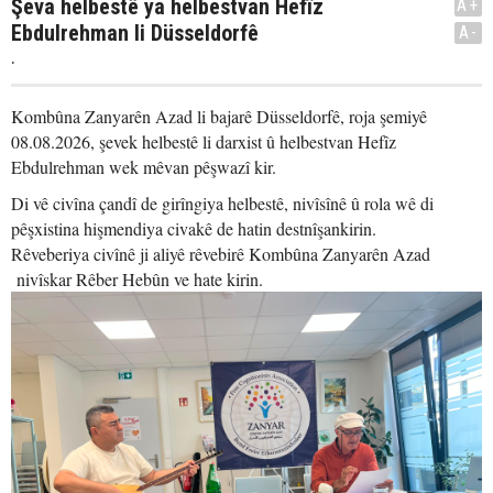
Şeva helbestê ya helbestvan Hefîz
A+
Ebdulrehman li Düsseldorfê
A-
.
Kombûna Zanyarên Azad li bajarê Düsseldorfê, roja şemiyê
08.08.2026, şevek helbestê li darxist û helbestvan Hefîz
Ebdulrehman wek mêvan pêşwazî kir.
Di vê civîna çandî de girîngiya helbestê, nivîsînê û rola wê di
pêşxistina hişmendiya civakê de hatin destnîşankirin.
Rêveberiya civînê ji aliyê rêvebirê Kombûna Zanyarên Azad
nivîskar Rêber Hebûn ve hate kirin.