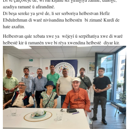
azadiya ramanê û afirandinê.
Di beşa sereke ya şevê de, li ser serboriya helbestvan Hefîz
Ebdulrehman di warê nivîsandina helbestên bi zimanê Kurdî de
hate axaftin.
Helbestvan qale xebata xwe ya wêjeyî û serpêhatiya xwe di warê
helbestê kir û ramanên xwe bi rêya xwendina helbestê diyar kir.