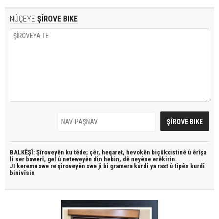
NÛÇEYE
ŞÎROVE BIKE
BALKÊŞÎ: Şîroveyên ku têde;
çêr, heqaret, hevokên biçûkxistinê û êrîşa
li ser bawerî, gel û neteweyên din hebin,
dê neyêne erêkirin.
JI kerema xwe re şîroveyên xwe jî bi
gramera kurdî
ya rast û
tîpên kurdî
binivîsin