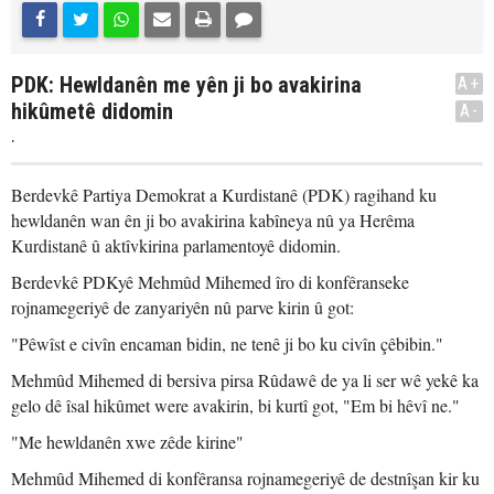
PDK: Hewldanên me yên ji bo avakirina
A+
hikûmetê didomin
A-
.
Berdevkê Partiya Demokrat a Kurdistanê (PDK) ragihand ku
hewldanên wan ên ji bo avakirina kabîneya nû ya Herêma
Kurdistanê û aktîvkirina parlamentoyê didomin.
Berdevkê PDKyê Mehmûd Mihemed îro di konfêranseke
rojnamegeriyê de zanyariyên nû parve kirin û got:
"Pêwîst e civîn encaman bidin, ne tenê ji bo ku civîn çêbibin."
Mehmûd Mihemed di bersiva pirsa Rûdawê de ya li ser wê yekê ka
gelo dê îsal hikûmet were avakirin, bi kurtî got, "Em bi hêvî ne."
"Me hewldanên xwe zêde kirine"
Mehmûd Mihemed di konfêransa rojnamegeriyê de destnîşan kir ku