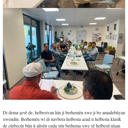
Di dema şevê de, helbestvan hin ji berhemên xwe ji bo amadebûyan
xwendin. Berhemên wî di navbera helbesta azad û helbesta klasîk
de cûrbecûr bûn û aliyên cuda yên berhema xwe yê helbestî nîşan