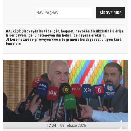
BALKÊŞÎ: Şîroveyên ku têde;
çêr, heqaret, hevokên biçûkxistinê û êrîşa
li ser bawerî, gel û neteweyên din hebin,
dê neyêne erêkirin.
JI kerema xwe re şîroveyên xwe jî bi
gramera kurdî
ya rast û
tîpên kurdî
binivîsin
12:04
09 Tebaxe 2026