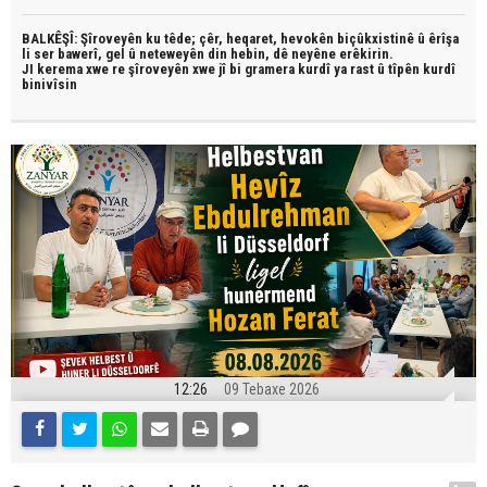
BALKÊŞÎ: Şîroveyên ku têde;
çêr, heqaret, hevokên biçûkxistinê û êrîşa
li ser bawerî, gel û neteweyên din hebin,
dê neyêne erêkirin.
JI kerema xwe re şîroveyên xwe jî bi
gramera kurdî
ya rast û
tîpên kurdî
binivîsin
12:26
09 Tebaxe 2026