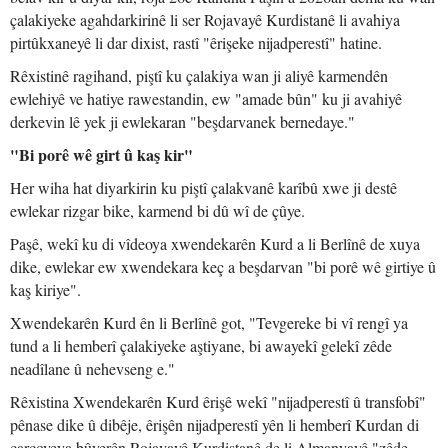
çalakiyeke agahdarkirinê li ser Rojavayê Kurdistanê li avahiya
pirtûkxaneyê li dar dixist, rastî "êrişeke nijadperestî" hatine.
Rêxistinê ragihand, piştî ku çalakiya wan ji aliyê karmendên
ewlehiyê ve hatiye rawestandin, ew "amade bûn" ku ji avahiyê
derkevin lê yek ji ewlekaran "beşdarvanek bernedaye."
"Bi porê wê girt û kaş kir"
Her wiha hat diyarkirin ku piştî çalakvanê karîbû xwe ji destê
ewlekar rizgar bike, karmend bi dû wî de çûye.
Paşê, wekî ku di vîdeoya xwendekarên Kurd a li Berlînê de xuya
dike, ewlekar ew xwendekara keç a beşdarvan "bi porê wê girtiye û
kaş kiriye".
Xwendekarên Kurd ên li Berlînê got, "Tevgereke bi vî rengî ya
tund a li hemberî çalakiyeke aştiyane, bi awayekî gelekî zêde
neadîlane û nehevseng e."
Rêxistina Xwendekarên Kurd êrişê wekî "nijadperestî û transfobî"
pênase dike û dibêje, êrişên nijadperestî yên li hemberî Kurdan di
çarçoveya bûyerên Rojavayê Kurdistanê de li Almanyayê "zêde