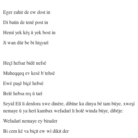
Eger zahir de ew dost in
Di batin de tenê post in
Hemî yek kêş û yek bost in
Ji wan dûr be bi hişyarî
Heçî hefsar bidê nefsê
Muheqqeq ev kesê b`tehsê
Ewê paşê biçê hebsê
Belê hebsa reş û tarî
Seyid Elî li derdora xwe dinêre, dibîne ku dinya bê tam bûye, xweşî
nemaye û ya herî kambax wefadarî li holê winda bûye, dibêje:
Wefadarî nemaye ey birader
Bi cem kê va biçit ew wî dikit der