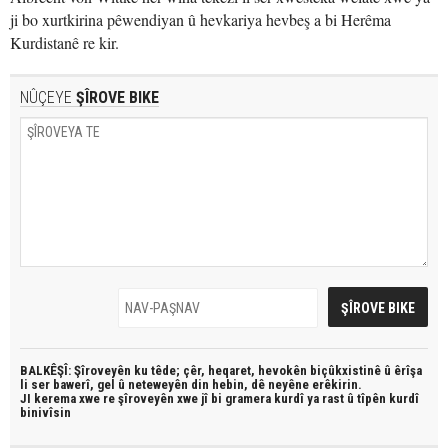
ji bo xurtkirina pêwendiyan û hevkariya hevbeş a bi Herêma
Kurdistanê re kir.
NÛÇEYE
ŞÎROVE BIKE
BALKÊŞÎ: Şîroveyên ku têde;
çêr, heqaret, hevokên biçûkxistinê û êrîşa
li ser bawerî, gel û neteweyên din hebin,
dê neyêne erêkirin.
JI kerema xwe re şîroveyên xwe jî bi
gramera kurdî
ya rast û
tîpên kurdî
binivîsin