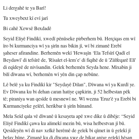
Li dergahê te ya Barî!
Tu xweybext kî evî jarî
Bi cahê Xewsê Bexdadê
Seyid Eliyê Findikî, xwedî pênûseke pirberhem bû. Herçiqas em wî
îro bi kurmanciya wî ya şirîn nas bikin jî, wî bi zimanê Erebî
şaheser afirandine. Berhemên wekî 'Hewaşîn ‘Ela Tefsîrî Qadî el
Beydawî' di tefsîrê de, 'Rîsalet el-lem’e' di fiqihê de û 'Zûlfeqarê Elî'
di eqîdeyê de nivîsandin. Gelek berhemên Seyda hene. Mixabin ji
bilî dîwana wî, berhemên wî yên din çap nebûne.
Lê belê ya ku Findikî kir "Seydayê Dilan", Dîwana wî ya Kurdî ye.
Ev Dîwana ku bi dehan caran hatiye çapkirin, ji 52 helbestan pêk
tê; piraniya wan qesîde û mesnewî ne. Wî wezna 'Eruz'ê ya Erebî bi
Kurmanciyeke gelêrî, herikbar û şirîn hûnand.
Mela Seîd qala vê dîwanê û kesayeta apê xwe dike û dibêje: “Seyid
Eliyê Findikî çawa ku alimekî mezin bû, wisa helbestvan jî bû.
Qesîdeyên wî di nav xelkê herêmê de gelek bi qîmet in û gelekî jî
belav bûne. Zimanê ku di dîwana xwe de bikar aniye gelekî hêsan