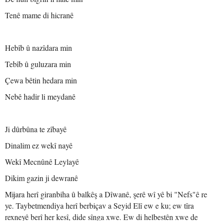
Tenê mame di hicranê
Hebîb û nazîdara min
Tebîb û guluzara min
Çewa bêtin hedara min
Nebê hadir li meydanê
Ji dûrbûna te zîbayê
Dinalim ez wekî nayê
Wekî Mecnûnê Leylayê
Dikim gazin ji dewranê
Mijara herî giranbiha û balkêş a Dîwanê, şerê wî yê bi "Nefs"ê re
ye. Taybetmendiya herî berbiçav a Seyid Elî ew e ku; ew tîra
rexneyê berî her kesî, dide sînga xwe. Ew di helbestên xwe de