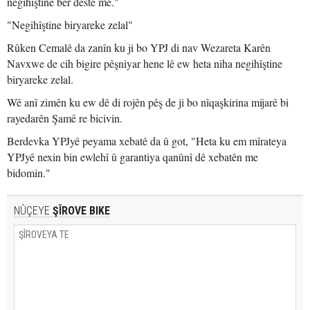
negihîştine ber destê me."
"Negihîştine biryareke zelal"
Rûken Cemalê da zanîn ku ji bo YPJ di nav Wezareta Karên
Navxwe de cih bigire pêşniyar hene lê ew heta niha negihîştine
biryareke zelal.
Wê anî zimên ku ew dê di rojên pêş de ji bo nîqaşkirina mijarê bi
rayedarên Şamê re bicivin.
Berdevka YPJyê peyama xebatê da û got, "Heta ku em mîrateya
YPJyê nexin bin ewlehî û garantiya qanûnî dê xebatên me
bidomin."
NÛÇEYE
ŞÎROVE BIKE