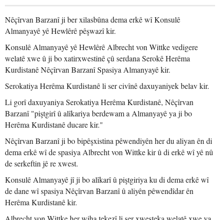
Nêçîrvan Barzanî ji ber xilasbûna dema erkê wî Konsulê
Almanyayê yê Hewlêrê pêşwazî kir.
Konsulê Almanyayê yê Hewlêrê Albrecht von Wittke vedigere
welatê xwe û ji bo xatirxwestinê çû serdana Serokê Herêma
Kurdistanê Nêçîrvan Barzanî Spasiya Almanyayê kir.
Serokatiya Herêma Kurdistanê li ser civînê daxuyaniyek belav kir.
Li gorî daxuyaniya Serokatiya Herêma Kurdistanê, Nêçîrvan
Barzanî "piştgirî û alîkariya berdewam a Almanyayê ya ji bo
Herêma Kurdistanê ducare kir."
Nêçîrvan Barzanî ji bo bipêşxistina pêwendiyên her du aliyan ên di
dema erkê wî de spasiya Albrecht von Wittke kir û di erkê wî yê nû
de serkeftin jê re xwest.
Konsulê Almanyayê jî ji bo alîkarî û piştgiriya ku di dema erkê wî
de dane wî spasiya Nêçîrvan Barzanî û aliyên pêwendîdar ên
Herêma Kurdistanê kir.
Albrecht von Wittke her wiha tekezî li ser xwesteka welatê xwe ya