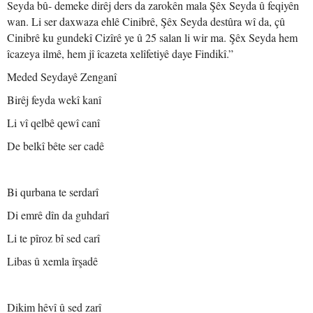
Seyda bû- demeke dirêj ders da zarokên mala Şêx Seyda û feqiyên
wan. Li ser daxwaza ehlê Cinibrê, Şêx Seyda destûra wî da, çû
Cinibrê ku gundekî Cizîrê ye û 25 salan li wir ma. Şêx Seyda hem
îcazeya ilmê, hem jî îcazeta xelîfetiyê daye Findikî.”
Meded Seydayê Zenganî
Birêj feyda wekî kanî
Li vî qelbê qewî canî
De belkî bête ser cadê
Bi qurbana te serdarî
Di emrê dîn da guhdarî
Li te pîroz bî sed carî
Libas û xemla îrşadê
Dikim hêvî û sed zarî