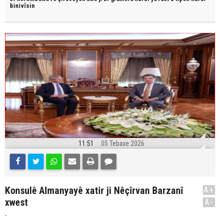
binivîsin
11:51
05 Tebaxe 2026
Konsulê Almanyayê xatir ji Nêçîrvan Barzanî
A+
xwest
A-
.