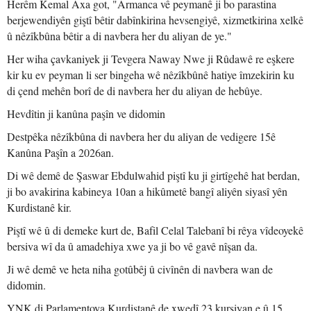
Herêm Kemal Axa got, "Armanca vê peymanê ji bo parastina
berjewendiyên giştî bêtir dabînkirina hevsengiyê, xizmetkirina xelkê
û nêzîkbûna bêtir a di navbera her du aliyan de ye."
Her wiha çavkaniyek ji Tevgera Naway Nwe ji Rûdawê re eşkere
kir ku ev peyman li ser bingeha wê nêzîkbûnê hatiye îmzekirin ku
di çend mehên borî de di navbera her du aliyan de hebûye.
Hevdîtin ji kanûna paşîn ve didomin
Destpêka nêzîkbûna di navbera her du aliyan de vedigere 15ê
Kanûna Paşîn a 2026an.
Di wê demê de Şaswar Ebdulwahid piştî ku ji girtîgehê hat berdan,
ji bo avakirina kabineya 10an a hikûmetê bangî aliyên siyasî yên
Kurdistanê kir.
Piştî wê û di demeke kurt de, Bafil Celal Talebanî bi rêya vîdeoyekê
bersiva wî da û amadehiya xwe ya ji bo vê gavê nîşan da.
Ji wê demê ve heta niha gotûbêj û civînên di navbera wan de
didomin.
YNK di Parlamentoya Kurdistanê de xwedî 23 kursiyan e û 15