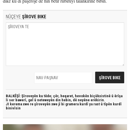
dike ku di paşerojê de hîn bêtir rûbirûyî talankirinê bibin.
NÛÇEYE
ŞÎROVE BIKE
BALKÊŞÎ: Şîroveyên ku têde;
çêr, heqaret, hevokên biçûkxistinê û êrîşa
li ser bawerî, gel û neteweyên din hebin,
dê neyêne erêkirin.
JI kerema xwe re şîroveyên xwe jî bi
gramera kurdî
ya rast û
tîpên kurdî
binivîsin