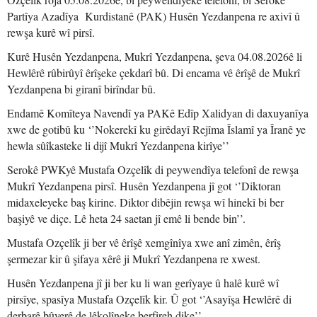
Partîya Azadîya Kurdistanê (PAK) Husên Yezdanpena re axivî û
rewşa kurê wî pirsî.
Kurê Husên Yezdanpena, Mukrî Yezdanpena, şeva 04.08.2026ê li
Hewlêrê rûbirûyî êrîşeke çekdarî bû. Di encama vê êrîşê de Mukrî
Yezdanpena bi giranî birîndar bû.
Endamê Komîteya Navendî ya PAKê Edîp Xalidyan di daxuyanîya
xwe de gotibû ku ‘’Nokerekî ku girêdayî Rejîma Îslamî ya Îranê ye
hewla sûîkasteke li dijî Mukrî Yezdanpena kirîye’’
Serokê PWKyê Mustafa Ozçelîk di peywendîya telefonî de rewşa
Mukrî Yezdanpena pirsî. Husên Yezdanpena jî got ‘’Diktoran
midaxeleyeke baş kirine. Diktor dibêjin rewşa wî hinekî bi ber
başiyê ve diçe. Lê heta 24 saetan jî emê li bende bin’’.
Mustafa Ozçelîk ji ber vê êrîşê xemgînîya xwe anî zimên, êrîş
şermezar kir û şifaya xêrê ji Mukrî Yezdanpena re xwest.
Husên Yezdanpena jî ji ber ku li wan gerîyaye û halê kurê wî
pirsîye, spasîya Mustafa Ozçelîk kir. Û got ‘’Asayîşa Hewlêrê di
derbarê bûyerê de lêkolîneke berfireh dike’’.