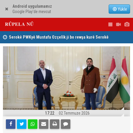
Android uygulamamız
Yükle
Google Play'de mevcut
Serokê PWKyê Mustafa Ozçelîk ji bo rewşa kurê Serokê
Konsulê Al
PAKê Husên Yezdanpena li gel wî axivî
17:22
02 Temmuze 2026