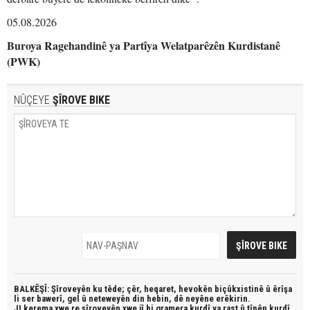
05.08.2026
Buroya Ragehandinê ya Partîya Welatparêzên Kurdistanê
(PWK)
NÛÇEYE
ŞÎROVE BIKE
BALKÊŞÎ: Şîroveyên ku têde;
çêr, heqaret, hevokên biçûkxistinê û êrîşa
li ser bawerî, gel û neteweyên din hebin,
dê neyêne erêkirin.
JI kerema xwe re şîroveyên xwe jî bi
gramera kurdî
ya rast û
tîpên kurdî