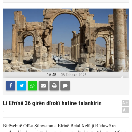
16:48
05 Tebaxe 2026
Li Efrînê 36 girên dîrokî hatine talankirin
A+
.
A-
Birêvebirê Ofîsa Şûnwaran a Efrînê Betal Xelîl ji Rûdawê re