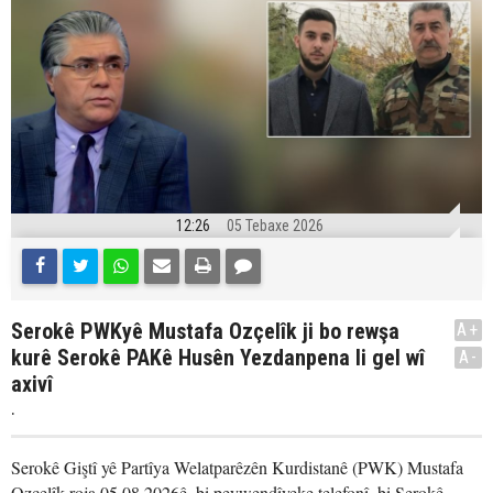
12:26
05 Tebaxe 2026
Serokê PWKyê Mustafa Ozçelîk ji bo rewşa
A+
kurê Serokê PAKê Husên Yezdanpena li gel wî
A-
axivî
.
Serokê Giştî yê Partîya Welatparêzên Kurdistanê (PWK) Mustafa
Ozçelîk roja 05.08.2026ê, bi peywendîyeke telefonî, bi Serokê