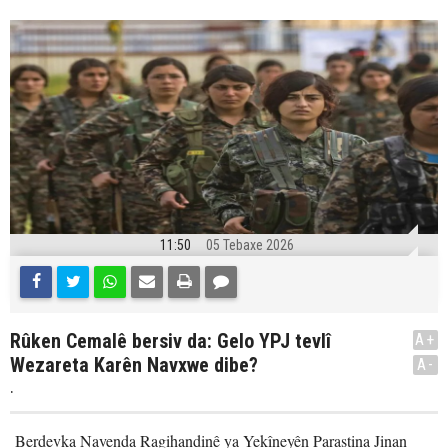
11:50
05 Tebaxe 2026
Rûken Cemalê bersiv da: Gelo YPJ tevlî
A+
Wezareta Karên Navxwe dibe?
A-
.
Berdevka Navenda Ragihandinê ya Yekîneyên Parastina Jinan