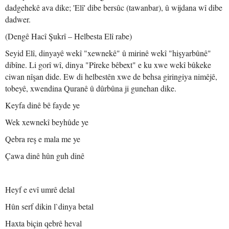
dadgehekê ava dike; 'Elî' dibe bersûc (tawanbar), û wijdana wî dibe
dadwer.
(Dengê Hacî Şukrî – Helbesta Elî rabe)
Seyid Elî, dinyayê wekî "xewnekê" û mirinê wekî "hişyarbûnê"
dibîne. Li gorî wî, dinya "Pîreke bêbext" e ku xwe wekî bûkeke
ciwan nîşan dide. Ew di helbestên xwe de behsa giringiya nimêjê,
tobeyê, xwendina Quranê û dûrbûna ji gunehan dike.
Keyfa dinê bê fayde ye
Wek xewnekî beyhûde ye
Qebra reş e mala me ye
Çawa dinê hûn guh dinê
Heyf e evî umrê delal
Hûn serf dikin l`dinya betal
Haxta biçin qebrê heval