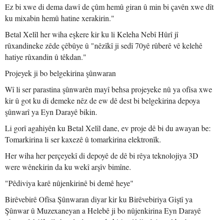
Ez bi xwe di dema dawî de çûm hemû giran û min bi çavên xwe dît
ku mixabin hemû hatine xerakirin."
Betal Xelîl her wiha eşkere kir ku li Keleha Nebî Hûrî jî
rûxandineke zêde çêbûye û "nêzîkî ji sedî 70yê rûberê vê kelehê
hatiye rûxandin û têkdan."
Projeyek ji bo belgekirina şûnwaran
Wî li ser parastina şûnwarên mayî behsa projeyeke nû ya ofîsa xwe
kir û got ku di demeke nêz de ew dê dest bi belgekirina depoya
şûnwarî ya Eyn Darayê bikin.
Li gorî agahiyên ku Betal Xelîl dane, ev proje dê bi du awayan be:
Tomarkirina li ser kaxezê û tomarkirina elektronîk.
Her wiha her perçeyekî di depoyê de dê bi rêya teknolojiya 3D
were wênekirin da ku wekî arşîv bimîne.
"Pêdiviya karê nûjenkirinê bi demê heye"
Birêvebirê Ofîsa Şûnwaran diyar kir ku Birêvebiriya Giştî ya
Şûnwar û Muzexaneyan a Helebê ji bo nûjenkirina Eyn Darayê