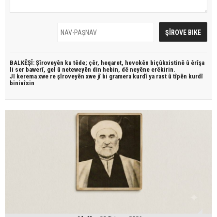
BALKÊŞÎ: Şîroveyên ku têde;
çêr, heqaret, hevokên biçûkxistinê û êrîşa
li ser bawerî, gel û neteweyên din hebin,
dê neyêne erêkirin.
JI kerema xwe re şîroveyên xwe jî bi
gramera kurdî
ya rast û
tîpên kurdî
binivîsin