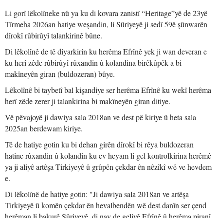
Li gorî lêkolîneke nû ya ku di kovara zanistî “Heritage”yê de 23yê
Tîrmeha 2026an hatiye weşandin, li Sûriyeyê ji sedî 59ê şûnwarên
dîrokî rûbirûyî talankirinê bûne.
Di lêkolînê de tê diyarkirin ku herêma Efrînê yek ji wan deveran e
ku herî zêde rûbirûyî rûxandin û kolandina birêkûpêk a bi
makîneyên giran (buldozeran) bûye.
Lêkolînê bi taybetî bal kişandiye ser herêma Efrînê ku wekî herêma
herî zêde zerer ji talankirina bi makîneyên giran ditiye.
Vê pêvajoyê ji dawiya sala 2018an ve dest pê kiriye û heta sala
2025an berdewam kiriye.
Tê de hatiye gotin ku bi dehan girên dîrokî bi rêya buldozeran
hatine rûxandin û kolandin ku ev heyam li gel kontrolkirina herêmê
ya ji aliyê artêşa Tirkiyeyê û grûpên çekdar ên nêzîkî wê ve hevdem
e.
Di lêkolînê de hatiye gotin: "Ji dawiya sala 2018an ve artêşa
Tirkiyeyê û komên çekdar ên hevalbendên wê dest danîn ser çend
herêman li bakurê Sûriyeyê, di nav de geliyê Efrînê û herêma piranî