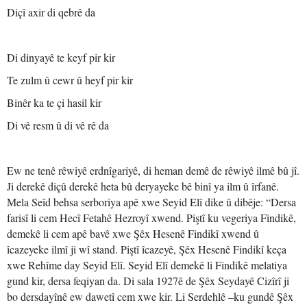
Diçî axir di qebrê da
Di dinyayê te keyf pir kir
Te zulm û cewr û heyf pir kir
Binêr ka te çi hasil kir
Di vê resm û di vê rê da
Ew ne tenê rêwiyê erdnîgariyê, di heman demê de rêwiyê ilmê bû jî.
Ji derekê diçû derekê heta bû deryayeke bê binî ya ilm û îrfanê.
Mela Seîd behsa serboriya apê xwe Seyid Elî dike û dibêje: “Dersa
farisî li cem Hecî Fetahê Hezroyî xwend. Piştî ku vegeriya Findikê,
demekê li cem apê bavê xwe Şêx Hesenê Findikî xwend û
îcazeyeke ilmî ji wî stand. Piştî îcazeyê, Şêx Hesenê Findikî keça
xwe Rehîme day Seyid Elî. Seyid Elî demekê li Findikê melatiya
gund kir, dersa feqiyan da. Di sala 1927ê de Şêx Seydayê Cizîrî ji
bo dersdayînê ew dawetî cem xwe kir. Li Serdehlê –ku gundê Şêx