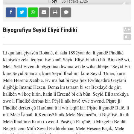
11:49
05 Tebaxe 2026
Biyografiya Seyid Eliyê Findikî
A+
.
A-
Li quntara çiyayên Botanê, di sala 1892yan de, li gundê Findikê
kaniyeke zelal teqiya. Ew kanî, Seyid Eliyê Findikî bû. Biraziyê wî,
Mela Seîd Erzen di pêşgotina dîwana wî de wiha dibêje: “Seyid Elî
kurê Seyid Silêman, kurê Seyid Îbrahîm, kurê Seyid ‘Umer, kurê
Mele Hesenê Xetîb e. Ev malbat bi rêya Şêx Evdilqadirê Geylanî
digihêje Îmamê Hesen. Dema ku tataran bi ser Bexdayê de girt,
kalikên wî koç kirin, hatin li Erzenê bi cih bûn. Seyid Elî zaroktiya
xwe li Findikê derbas kir. Pêşî li nik bavê xwe xwend. Piştre ji
Findikê derket çû Harûnan û li wir feqîtî kir. Piştre li gundê Bafê, li
nik Mele Îsmaîl, li Kercosê li nik Mele Necmedîn, li Bişêriyê, li nik
Mele Îbrahîmê Korikî xwend. Paşê çû Farqînê, li Mizgefta Behlûl
Begê li cem Miftî Seyid Evdilrehman, Mele Hesenê Kiçik, Mele