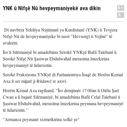
YNK û Nifşê Nû hevpeymaniyekê ava dikin
A+
.
A-
Di navbera Yekîtiya Niştimanî ya Kurdistanê (YNK) û Tevgera
Nifşê Nû de hevpeymaniyeke bi navê "Hevsengî û Vejînê" tê
avakirin.
Îro li Silêmaniyê bi amadebûna Serokê YNKyê Bafil Talebanî û
Serokê Nifşê Nû Şasiwar Ebdulwahid merasima îmzekirina
hevpeymaniyê tê lidarxistin.
Serokê Fraksiyona YNKyê di Parlamentoya Îraqê de Herêm Kemal
Axa li ser mijarê ji Rûdawê re axivî.
Herêm Kemal Axa ragihand, "Îro demjimêr 17:00an li Otêla Şarî
Cwan a li bajarê Silêmaniyê, bi amadebûna Bafil Celal Talebanî û
Şasiwar Ebdulwahid, merasîma îmzekirina peymana hevpeymaniyê
tê lidarxistin."
"Armanca peymanê xizmetkirina xelkê ye"