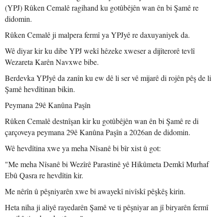
(YPJ) Rûken Cemalê ragihand ku gotûbêjên wan ên bi Şamê re
didomin.
Rûken Cemalê ji malpera fermî ya YPJyê re daxuyaniyek da.
Wê diyar kir ku dibe YPJ wekî hêzeke xweser a dijîterorê tevlî
Wezareta Karên Navxwe bibe.
Berdevka YPJyê da zanîn ku ew dê li ser vê mijarê di rojên pêş de li
Şamê hevdîtinan bikin.
Peymana 29ê Kanûna Paşîn
Rûken Cemalê destnîşan kir ku gotûbêjên wan ên bi Şamê re di
çarçoveya peymana 29ê Kanûna Paşîn a 2026an de didomin.
Wê hevdîtina xwe ya meha Nîsanê bi bîr xist û got:
"Me meha Nîsanê bi Wezîrê Parastinê yê Hikûmeta Demkî Murhaf
Ebû Qasra re hevdîtin kir.
Me nêrîn û pêşniyarên xwe bi awayekî nivîskî pêşkêş kirin.
Heta niha ji aliyê rayedarên Şamê ve ti pêşniyar an jî biryarên fermî