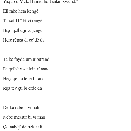
Yaqûb û Mele Hamîd heft salan xwend.”
Elî rabe heta kengê
Tu xafil bî bi vî rengê
Bişo qelbê ji vê jengê
Here rêrast di ce`dê da
Te bê fayde umur bûrand
Di qelbê xwe leîn rûnand
Heçî qencî te jê fûrand
Rija tev çû bi erdê da
De ka rabe ji vî halî
Nebe mexrûr bi vî malî
Qe nabêjî demek xalî