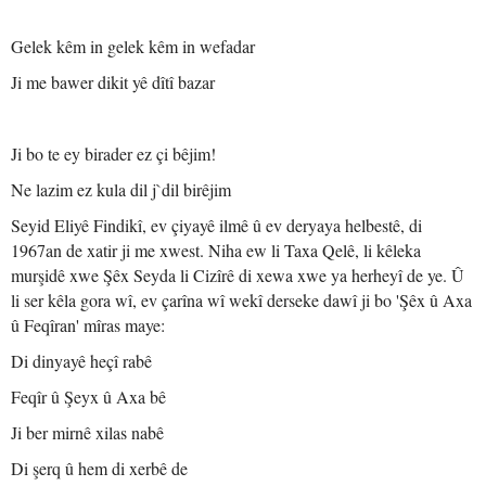
Gelek kêm in gelek kêm in wefadar
Ji me bawer dikit yê dîtî bazar
Ji bo te ey birader ez çi bêjim!
Ne lazim ez kula dil j`dil birêjim
Seyid Eliyê Findikî, ev çiyayê ilmê û ev deryaya helbestê, di
1967an de xatir ji me xwest. Niha ew li Taxa Qelê, li kêleka
murşidê xwe Şêx Seyda li Cizîrê di xewa xwe ya herheyî de ye. Û
li ser kêla gora wî, ev çarîna wî wekî derseke dawî ji bo 'Şêx û Axa
û Feqîran' mîras maye:
Di dinyayê heçî rabê
Feqîr û Şeyx û Axa bê
Ji ber mirnê xilas nabê
Di şerq û hem di xerbê de