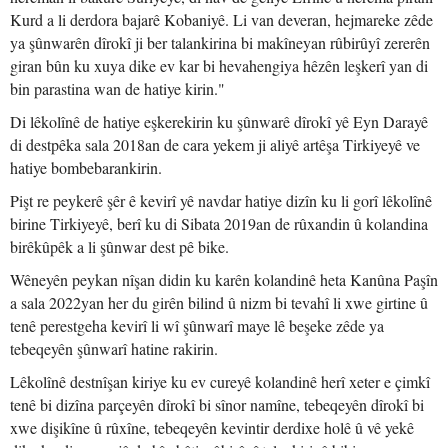
Kurd a li derdora bajarê Kobaniyê. Li van deveran, hejmareke zêde
ya şûnwarên dîrokî ji ber talankirina bi makîneyan rûbirûyî zererên
giran bûn ku xuya dike ev kar bi hevahengiya hêzên leşkerî yan di
bin parastina wan de hatiye kirin."
Di lêkolînê de hatiye eşkerekirin ku şûnwarê dîrokî yê Eyn Darayê
di destpêka sala 2018an de cara yekem ji aliyê artêşa Tirkiyeyê ve
hatiye bombebarankirin.
Pişt re peykerê şêr ê kevirî yê navdar hatiye dizîn ku li gorî lêkolînê
birine Tirkiyeyê, berî ku di Sibata 2019an de rûxandin û kolandina
birêkûpêk a li şûnwar dest pê bike.
Wêneyên peykan nîşan didin ku karên kolandinê heta Kanûna Paşîn
a sala 2022yan her du girên bilind û nizm bi tevahî li xwe girtine û
tenê perestgeha kevirî li wî şûnwarî maye lê beşeke zêde ya
tebeqeyên şûnwarî hatine rakirin.
Lêkolînê destnîşan kiriye ku ev cureyê kolandinê herî xeter e çimkî
tenê bi dizîna parçeyên dîrokî bi sînor namîne, tebeqeyên dîrokî bi
xwe dişikîne û rûxîne, tebeqeyên kevintir derdixe holê û vê yekê