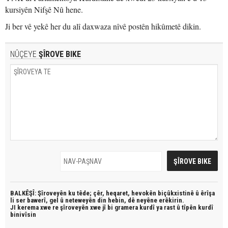
kursiyên Nifşê Nû hene.
Ji ber vê yekê her du alî daxwaza nîvê postên hikûmetê dikin.
NÛÇEYE
ŞÎROVE BIKE
BALKÊŞÎ: Şîroveyên ku têde;
çêr, heqaret, hevokên biçûkxistinê û êrîşa
li ser bawerî, gel û neteweyên din hebin,
dê neyêne erêkirin.
JI kerema xwe re şîroveyên xwe jî bi
gramera kurdî
ya rast û
tîpên kurdî
binivîsin