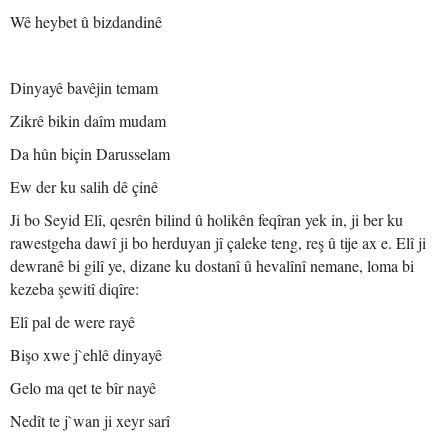
Wê heybet û bizdandinê
Dinyayê bavêjin temam
Zikrê bikin daîm mudam
Da hûn biçin Darusselam
Ew der ku salih dê çinê
Ji bo Seyid Elî, qesrên bilind û holikên feqîran yek in, ji ber ku
rawestgeha dawî ji bo herduyan jî çaleke teng, reş û tije ax e. Elî ji
dewranê bi gilî ye, dizane ku dostanî û hevalînî nemane, loma bi
kezeba şewitî diqîre:
Elî pal de were rayê
Bişo xwe j`ehlê dinyayê
Gelo ma qet te bîr nayê
Nedît te j`wan ji xeyr sarî