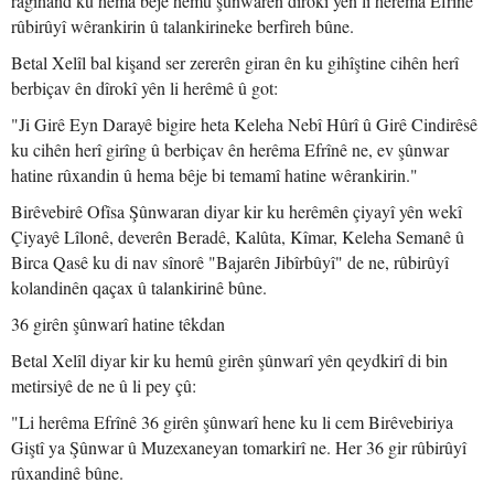
ragihand ku hema bêje hemû şûnwarên dîrokî yên li herêma Efrînê
rûbirûyî wêrankirin û talankirineke berfireh bûne.
Betal Xelîl bal kişand ser zererên giran ên ku gihîştine cihên herî
berbiçav ên dîrokî yên li herêmê û got:
"Ji Girê Eyn Darayê bigire heta Keleha Nebî Hûrî û Girê Cindirêsê
ku cihên herî girîng û berbiçav ên herêma Efrînê ne, ev şûnwar
hatine rûxandin û hema bêje bi temamî hatine wêrankirin."
Birêvebirê Ofîsa Şûnwaran diyar kir ku herêmên çiyayî yên wekî
Çiyayê Lîlonê, deverên Beradê, Kalûta, Kîmar, Keleha Semanê û
Birca Qasê ku di nav sînorê "Bajarên Jibîrbûyî" de ne, rûbirûyî
kolandinên qaçax û talankirinê bûne.
36 girên şûnwarî hatine têkdan
Betal Xelîl diyar kir ku hemû girên şûnwarî yên qeydkirî di bin
metirsiyê de ne û li pey çû:
"Li herêma Efrînê 36 girên şûnwarî hene ku li cem Birêvebiriya
Giştî ya Şûnwar û Muzexaneyan tomarkirî ne. Her 36 gir rûbirûyî
rûxandinê bûne.