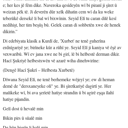
e; her kes jê fêm dike. Naveroka qesîdeyên wî bi piranî ji şîret û
weizan pêk tê. Ji deverên dûr xelk dihatin cem wî da ku weke
teberûkê dersekê li bal wî bixwînin. Seyid Elî tu caran dilê kesî
nedihişt, her tim beşûş bû. Gelek caran di sohbetên xwe de henek
dikirin.”
Di edebiyata klasîk a Kurdî de, 'Xurbet' ne tenê guherîna
erdnîgariyê ye; birîneke kûr a rûhî ye. Seyid Elî ji kaniya vê êşê av
vexwaribû. Wî ev jana xwe ne bi girî, lê bi helbestê derman dikir.
Hacî Şukriyê helbestxwên vê azarê wiha dinehwirîne:
(Dengê Hacî Şukrî – Helbesta Xurbetê)
Dîwana Seyid Elî, ne tenê berhemeke wêjeyî ye; ew di heman
demê de "dersxaneyeke olî" ye. Bi şîretkariyê dagirtî ye. Her
malikeke wî, bi ava şerîetê hatiye strandin û bi agirê eşqa îlahî
hatiye pijandin.
Gelî dost û hevalê min
Bikin pirs û sûalê min
De hûn bigrîn li halê min