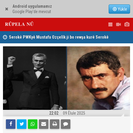
Android uygulamamız
Yükle
Google Play'de mevcut
Serokê PWKyê Mustafa Ozçelîk ji bo rewşa kurê Serokê
Konsulê Al
PAKê Husên Yezdanpena li gel wî axivî
22:02
09 Êlule 2025