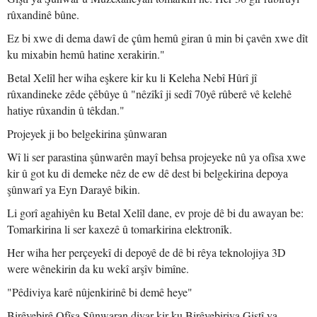
rûxandinê bûne.
Ez bi xwe di dema dawî de çûm hemû giran û min bi çavên xwe dît
ku mixabin hemû hatine xerakirin."
Betal Xelîl her wiha eşkere kir ku li Keleha Nebî Hûrî jî
rûxandineke zêde çêbûye û "nêzîkî ji sedî 70yê rûberê vê kelehê
hatiye rûxandin û têkdan."
Projeyek ji bo belgekirina şûnwaran
Wî li ser parastina şûnwarên mayî behsa projeyeke nû ya ofîsa xwe
kir û got ku di demeke nêz de ew dê dest bi belgekirina depoya
şûnwarî ya Eyn Darayê bikin.
Li gorî agahiyên ku Betal Xelîl dane, ev proje dê bi du awayan be:
Tomarkirina li ser kaxezê û tomarkirina elektronîk.
Her wiha her perçeyekî di depoyê de dê bi rêya teknolojiya 3D
were wênekirin da ku wekî arşîv bimîne.
"Pêdiviya karê nûjenkirinê bi demê heye"
Birêvebirê Ofîsa Şûnwaran diyar kir ku Birêvebiriya Giştî ya