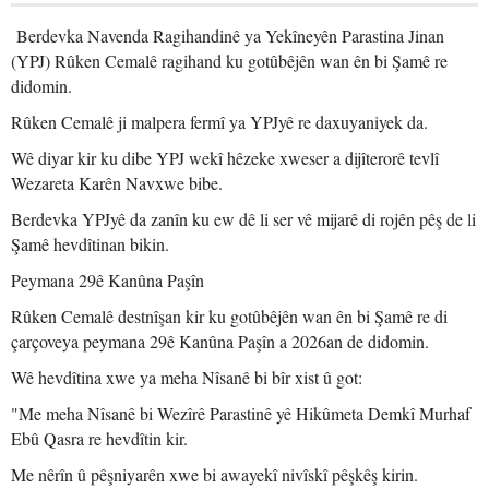
Berdevka Navenda Ragihandinê ya Yekîneyên Parastina Jinan
(YPJ) Rûken Cemalê ragihand ku gotûbêjên wan ên bi Şamê re
didomin.
Rûken Cemalê ji malpera fermî ya YPJyê re daxuyaniyek da.
Wê diyar kir ku dibe YPJ wekî hêzeke xweser a dijîterorê tevlî
Wezareta Karên Navxwe bibe.
Berdevka YPJyê da zanîn ku ew dê li ser vê mijarê di rojên pêş de li
Şamê hevdîtinan bikin.
Peymana 29ê Kanûna Paşîn
Rûken Cemalê destnîşan kir ku gotûbêjên wan ên bi Şamê re di
çarçoveya peymana 29ê Kanûna Paşîn a 2026an de didomin.
Wê hevdîtina xwe ya meha Nîsanê bi bîr xist û got:
"Me meha Nîsanê bi Wezîrê Parastinê yê Hikûmeta Demkî Murhaf
Ebû Qasra re hevdîtin kir.
Me nêrîn û pêşniyarên xwe bi awayekî nivîskî pêşkêş kirin.