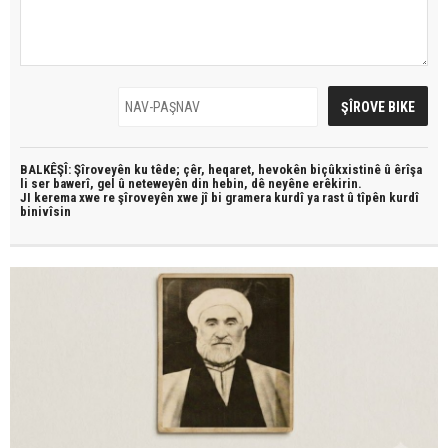
BALKÊŞÎ: Şîroveyên ku têde;
çêr, heqaret, hevokên biçûkxistinê û êrîşa
li ser bawerî, gel û neteweyên din hebin,
dê neyêne erêkirin.
JI kerema xwe re şîroveyên xwe jî bi
gramera kurdî
ya rast û
tîpên kurdî
binivîsin