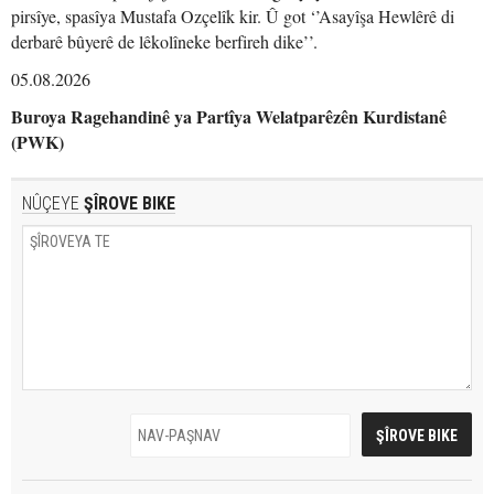
pirsîye, spasîya Mustafa Ozçelîk kir. Û got ‘’Asayîşa Hewlêrê di
derbarê bûyerê de lêkolîneke berfireh dike’’.
05.08.2026
Buroya Ragehandinê ya Partîya Welatparêzên Kurdistanê
(PWK)
NÛÇEYE
ŞÎROVE BIKE