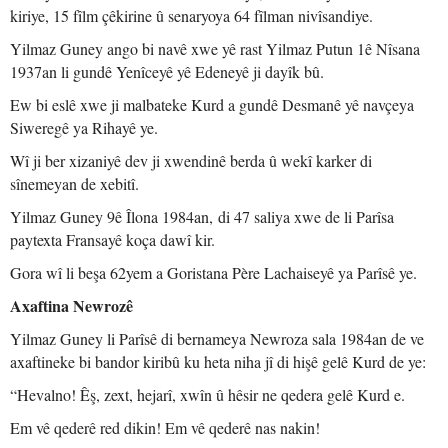
kiriye, 15 fîlm çêkirine û senaryoya 64 fîlman nivîsandiye.
Yilmaz Guney ango bi navê xwe yê rast Yilmaz Putun 1ê Nîsana
1937an li gundê Yenîceyê yê Edeneyê ji dayîk bû.
Ew bi eslê xwe ji malbateke Kurd a gundê Desmanê yê navçeya
Siweregê ya Rihayê ye.
Wî ji ber xizaniyê dev ji xwendinê berda û wekî karker di
sînemeyan de xebitî.
Yilmaz Guney 9ê Îlona 1984an, di 47 saliya xwe de li Parîsa
paytexta Fransayê koça dawî kir.
Gora wî li beşa 62yem a Goristana Père Lachaiseyê ya Parîsê ye.
Axaftina Newrozê
Yilmaz Guney li Parîsê di bernameya Newroza sala 1984an de ve
axaftineke bi bandor kiribû ku heta niha jî di hişê gelê Kurd de ye:
“Hevalno! Êş, zext, hejarî, xwîn û hêsir ne qedera gelê Kurd e.
Em vê qederê red dikin! Em vê qederê nas nakin!