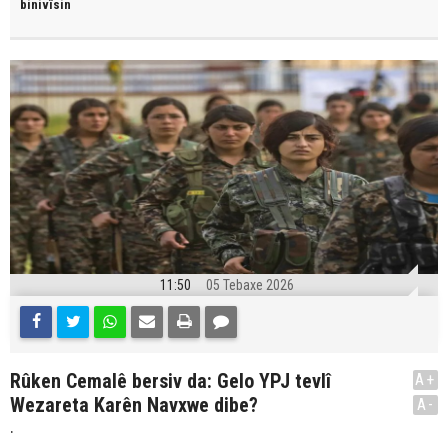
binivîsin
11:50
05 Tebaxe 2026
Rûken Cemalê bersiv da: Gelo YPJ tevlî
A+
Wezareta Karên Navxwe dibe?
A-
.