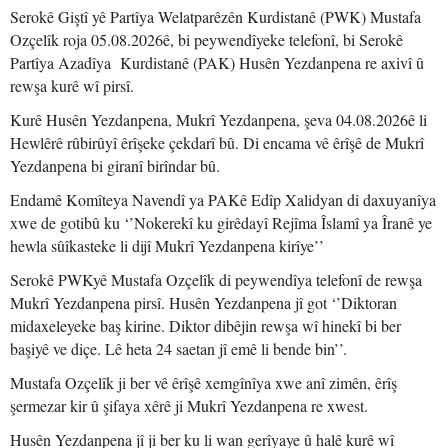
Serokê Giştî yê Partîya Welatparêzên Kurdistanê (PWK) Mustafa
Ozçelîk roja 05.08.2026ê, bi peywendîyeke telefonî, bi Serokê
Partîya Azadîya Kurdistanê (PAK) Husên Yezdanpena re axivî û
rewşa kurê wî pirsî.
Kurê Husên Yezdanpena, Mukrî Yezdanpena, şeva 04.08.2026ê li
Hewlêrê rûbirûyî êrîşeke çekdarî bû. Di encama vê êrîşê de Mukrî
Yezdanpena bi giranî birîndar bû.
Endamê Komîteya Navendî ya PAKê Edîp Xalidyan di daxuyanîya
xwe de gotibû ku ‘’Nokerekî ku girêdayî Rejîma Îslamî ya Îranê ye
hewla sûîkasteke li dijî Mukrî Yezdanpena kirîye’’
Serokê PWKyê Mustafa Ozçelîk di peywendîya telefonî de rewşa
Mukrî Yezdanpena pirsî. Husên Yezdanpena jî got ‘’Diktoran
midaxeleyeke baş kirine. Diktor dibêjin rewşa wî hinekî bi ber
başiyê ve diçe. Lê heta 24 saetan jî emê li bende bin’’.
Mustafa Ozçelîk ji ber vê êrîşê xemgînîya xwe anî zimên, êrîş
şermezar kir û şifaya xêrê ji Mukrî Yezdanpena re xwest.
Husên Yezdanpena jî ji ber ku li wan gerîyaye û halê kurê wî