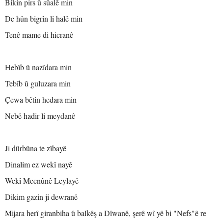
Bikin pirs û sûalê min
De hûn bigrîn li halê min
Tenê mame di hicranê
Hebîb û nazîdara min
Tebîb û guluzara min
Çewa bêtin hedara min
Nebê hadir li meydanê
Ji dûrbûna te zîbayê
Dinalim ez wekî nayê
Wekî Mecnûnê Leylayê
Dikim gazin ji dewranê
Mijara herî giranbiha û balkêş a Dîwanê, şerê wî yê bi "Nefs"ê re