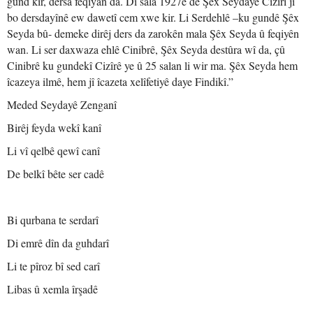
gund kir, dersa feqiyan da. Di sala 1927ê de Şêx Seydayê Cizîrî ji
bo dersdayînê ew dawetî cem xwe kir. Li Serdehlê –ku gundê Şêx
Seyda bû- demeke dirêj ders da zarokên mala Şêx Seyda û feqiyên
wan. Li ser daxwaza ehlê Cinibrê, Şêx Seyda destûra wî da, çû
Cinibrê ku gundekî Cizîrê ye û 25 salan li wir ma. Şêx Seyda hem
îcazeya ilmê, hem jî îcazeta xelîfetiyê daye Findikî.”
Meded Seydayê Zenganî
Birêj feyda wekî kanî
Li vî qelbê qewî canî
De belkî bête ser cadê
Bi qurbana te serdarî
Di emrê dîn da guhdarî
Li te pîroz bî sed carî
Libas û xemla îrşadê