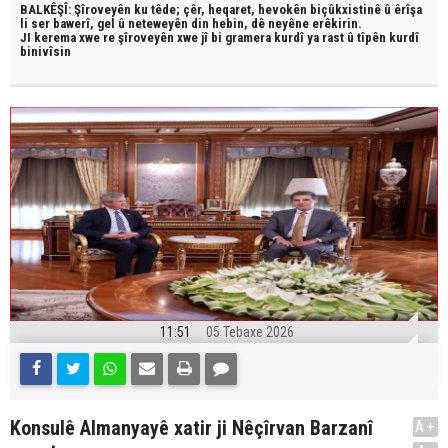
BALKÊŞÎ: Şîroveyên ku têde;
çêr, heqaret, hevokên biçûkxistinê û êrîşa
li ser bawerî, gel û neteweyên din hebin,
dê neyêne erêkirin.
JI kerema xwe re şîroveyên xwe jî bi
gramera kurdî
ya rast û
tîpên kurdî
binivîsin
11:51
05 Tebaxe 2026
Konsulê Almanyayê xatir ji Nêçîrvan Barzanî
A+