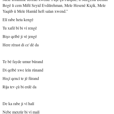
Begê li cem Miftî Seyid Evdilrehman, Mele Hesenê Kiçik, Mele
Yaqûb û Mele Hamîd heft salan xwend.”
Elî rabe heta kengê
Tu xafil bî bi vî rengê
Bişo qelbê ji vê jengê
Here rêrast di ce`dê da
Te bê fayde umur bûrand
Di qelbê xwe leîn rûnand
Heçî qencî te jê fûrand
Rija tev çû bi erdê da
De ka rabe ji vî halî
Nebe mexrûr bi vî malî