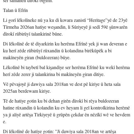
ser samanên dîrokî bigirin.
Talan û Efrîn
Li gorî lêkolîneke nû ya ku di kovara zanistî “Heritage”yê de 23yê
Tîrmeha 2026an hatiye weşandin, li Sûriyeyê ji sedî 59ê şûnwarên
dîrokî rûbirûyî talankirinê bûne.
Di lêkolînê de tê diyarkirin ku herêma Efrînê yek ji wan deveran e
ku herî zêde rûbirûyî rûxandin û kolandina birêkûpêk a bi
makîneyên giran (buldozeran) bûye.
Lêkolînê bi taybetî bal kişandiye ser herêma Efrînê ku wekî herêma
herî zêde zerer ji talankirina bi makîneyên giran ditiye.
Vê pêvajoyê ji dawiya sala 2018an ve dest pê kiriye û heta sala
2025an berdewam kiriye.
Tê de hatiye gotin ku bi dehan girên dîrokî bi rêya buldozeran
hatine rûxandin û kolandin ku ev heyam li gel kontrolkirina herêmê
ya ji aliyê artêşa Tirkiyeyê û grûpên çekdar ên nêzîkî wê ve hevdem
e.
Di lêkolînê de hatiye gotin: "Ji dawiya sala 2018an ve artêşa