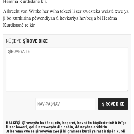
Herêma Kurdistanê kir.
Albrecht von Wittke her wiha tekezî li ser xwesteka welatê xwe ya
ji bo xurtkirina pêwendiyan û hevkariya hevbeş a bi Herêma
Kurdistanê re kir.
NÛÇEYE
ŞÎROVE BIKE
BALKÊŞÎ: Şîroveyên ku têde;
çêr, heqaret, hevokên biçûkxistinê û êrîşa
li ser bawerî, gel û neteweyên din hebin,
dê neyêne erêkirin.
JI kerema xwe re şîroveyên xwe jî bi
gramera kurdî
ya rast û
tîpên kurdî