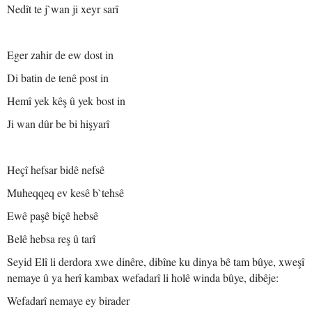
Nedît te j`wan ji xeyr sarî
Eger zahir de ew dost in
Di batin de tenê post in
Hemî yek kêş û yek bost in
Ji wan dûr be bi hişyarî
Heçî hefsar bidê nefsê
Muheqqeq ev kesê b`tehsê
Ewê paşê biçê hebsê
Belê hebsa reş û tarî
Seyid Elî li derdora xwe dinêre, dibîne ku dinya bê tam bûye, xweşî
nemaye û ya herî kambax wefadarî li holê winda bûye, dibêje:
Wefadarî nemaye ey birader