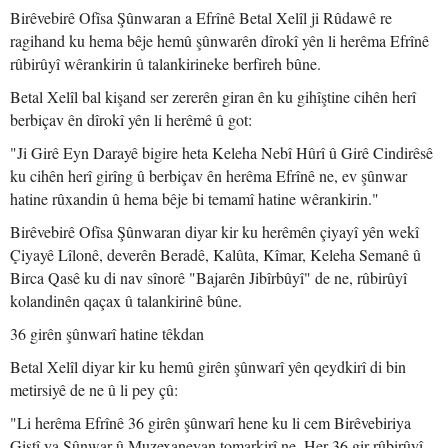
Birêvebirê Ofîsa Şûnwaran a Efrînê Betal Xelîl ji Rûdawê re
ragihand ku hema bêje hemû şûnwarên dîrokî yên li herêma Efrînê
rûbirûyî wêrankirin û talankirineke berfireh bûne.
Betal Xelîl bal kişand ser zererên giran ên ku gihîştine cihên herî
berbiçav ên dîrokî yên li herêmê û got:
"Ji Girê Eyn Darayê bigire heta Keleha Nebî Hûrî û Girê Cindirêsê
ku cihên herî girîng û berbiçav ên herêma Efrînê ne, ev şûnwar
hatine rûxandin û hema bêje bi temamî hatine wêrankirin."
Birêvebirê Ofîsa Şûnwaran diyar kir ku herêmên çiyayî yên wekî
Çiyayê Lîlonê, deverên Beradê, Kalûta, Kîmar, Keleha Semanê û
Birca Qasê ku di nav sînorê "Bajarên Jibîrbûyî" de ne, rûbirûyî
kolandinên qaçax û talankirinê bûne.
36 girên şûnwarî hatine têkdan
Betal Xelîl diyar kir ku hemû girên şûnwarî yên qeydkirî di bin
metirsiyê de ne û li pey çû:
"Li herêma Efrînê 36 girên şûnwarî hene ku li cem Birêvebiriya
Giştî ya Şûnwar û Muzexaneyan tomarkirî ne. Her 36 gir rûbirûyî