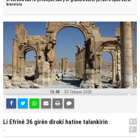
binivîsin
16:48
05 Tebaxe 2026
Li Efrînê 36 girên dîrokî hatine talankirin
A+
.
A-