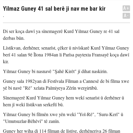
Yilmaz Guney 41 sal berê ji nav me bar kir
A+
.
A-
Di ser koça dawî ya sînemagerê Kurd Yilmaz Guney re 41 sal
derbas bûn.
Lîstikvan, derhêner, senarîst, çêker û nivîskarê Kurd Yilmaz Guney
berî 41 salan 9ê Îlona 1984an li Parîsa paytexta Fransayê koça dawî
kir.
Yilmaz Guney bi nasnavê "Şahê Kirêt" jî dihat naskirin.
Guney sala 1982yan di Festîvala Fîlman a Cannesê de bi fîlma xwe
yê bi navê "Rê" xelata Palmiyeya Zêrîn wergirtibû.
Sînemagerê Kurd Yilmaz Guney hem wekî senarîst û derhêner û
hem jî wekî lîstikvan serkeftî bû.
Yilmaz Guney bi fîlmên xwe yên wekî "Yol-Rê", "Suru-Kerî" û
"Umutsuzlar-Bêhêvî" tê zanîn.
Guney her wiha di 114 fîlman de lîstiye, derhêneriya 26 fîlman