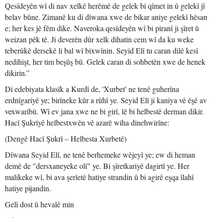
Qesîdeyên wî di nav xelkê herêmê de gelek bi qîmet in û gelekî jî
belav bûne. Zimanê ku di dîwana xwe de bikar aniye gelekî hêsan
e; her kes jê fêm dike. Naveroka qesîdeyên wî bi piranî ji şîret û
weizan pêk tê. Ji deverên dûr xelk dihatin cem wî da ku weke
teberûkê dersekê li bal wî bixwînin. Seyid Elî tu caran dilê kesî
nedihişt, her tim beşûş bû. Gelek caran di sohbetên xwe de henek
dikirin.”
Di edebiyata klasîk a Kurdî de, 'Xurbet' ne tenê guherîna
erdnîgariyê ye; birîneke kûr a rûhî ye. Seyid Elî ji kaniya vê êşê av
vexwaribû. Wî ev jana xwe ne bi girî, lê bi helbestê derman dikir.
Hacî Şukriyê helbestxwên vê azarê wiha dinehwirîne:
(Dengê Hacî Şukrî – Helbesta Xurbetê)
Dîwana Seyid Elî, ne tenê berhemeke wêjeyî ye; ew di heman
demê de "dersxaneyeke olî" ye. Bi şîretkariyê dagirtî ye. Her
malikeke wî, bi ava şerîetê hatiye strandin û bi agirê eşqa îlahî
hatiye pijandin.
Gelî dost û hevalê min