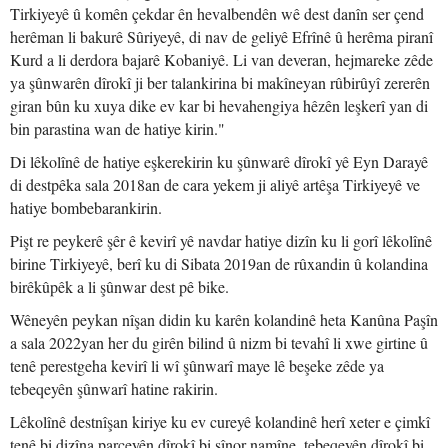
Tirkiyeyê û komên çekdar ên hevalbendên wê dest danîn ser çend
herêman li bakurê Sûriyeyê, di nav de geliyê Efrînê û herêma piranî
Kurd a li derdora bajarê Kobaniyê. Li van deveran, hejmareke zêde
ya şûnwarên dîrokî ji ber talankirina bi makîneyan rûbirûyî zererên
giran bûn ku xuya dike ev kar bi hevahengiya hêzên leşkerî yan di
bin parastina wan de hatiye kirin."
Di lêkolînê de hatiye eşkerekirin ku şûnwarê dîrokî yê Eyn Darayê
di destpêka sala 2018an de cara yekem ji aliyê artêşa Tirkiyeyê ve
hatiye bombebarankirin.
Pişt re peykerê şêr ê kevirî yê navdar hatiye dizîn ku li gorî lêkolînê
birine Tirkiyeyê, berî ku di Sibata 2019an de rûxandin û kolandina
birêkûpêk a li şûnwar dest pê bike.
Wêneyên peykan nîşan didin ku karên kolandinê heta Kanûna Paşîn
a sala 2022yan her du girên bilind û nizm bi tevahî li xwe girtine û
tenê perestgeha kevirî li wî şûnwarî maye lê beşeke zêde ya
tebeqeyên şûnwarî hatine rakirin.
Lêkolînê destnîşan kiriye ku ev cureyê kolandinê herî xeter e çimkî
tenê bi dizîna parçeyên dîrokî bi sînor namîne, tebeqeyên dîrokî bi